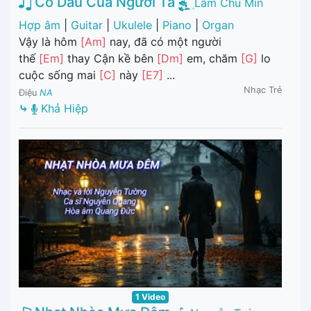
Cô Dâu Của Người Ta
Lâm Chu Min
Hợp âm
|
Guitar
|
Ukulele
|
Piano
|
Organ
Vậy là hôm
[Am]
nay, đã có một người
thế
[Em]
thay Cận kề bên
[Dm]
em, chăm
[G]
lo
cuộc sống mai
[C]
này
[E7]
...
Nhạc Trẻ
Điệu
NA
⤷
Khả Hiệp
1 Video