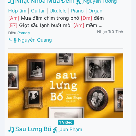
Nhạt Nhòa Mưa Đêm
Nguyễn Tường
Hợp âm
|
Guitar
|
Ukulele
|
Piano
|
Organ
[Am]
Mưa đêm chìm trong phố
[Dm]
đêm
[E7]
Giọt sầu lạnh buốt môi
[Am]
mềm ...
Nhạc Trữ Tình
Điệu
Rumba
⤷
Nguyễn Quang
1 Video
Sau Lưng Bố
Jun Phạm