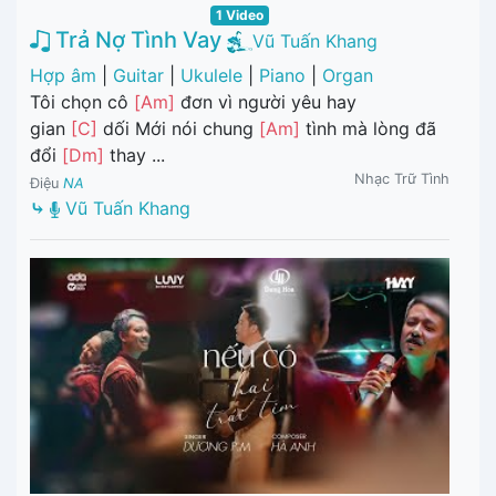
1 Video
Trả Nợ Tình Vay
Vũ Tuấn Khang
Hợp âm
|
Guitar
|
Ukulele
|
Piano
|
Organ
Tôi chọn cô
[Am]
đơn vì người yêu hay
gian
[C]
dối Mới nói chung
[Am]
tình mà lòng đã
đổi
[Dm]
thay ...
Nhạc Trữ Tình
Điệu
NA
⤷
Vũ Tuấn Khang