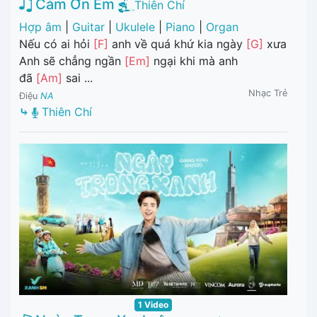
Cảm Ơn Em
Thiên Chí
Hợp âm
|
Guitar
|
Ukulele
|
Piano
|
Organ
Nếu có ai hỏi
[F]
anh về quá khứ kia ngày
[G]
xưa
Anh sẽ chẳng ngần
[Em]
ngại khi mà anh
đã
[Am]
sai ...
Nhạc Trẻ
Điệu
NA
⤷
Thiên Chí
1 Video