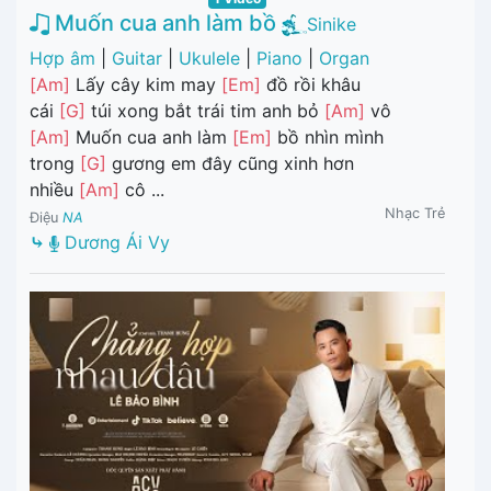
Muốn cua anh làm bồ
Sinike
Hợp âm
|
Guitar
|
Ukulele
|
Piano
|
Organ
[Am]
Lấy cây kim may
[Em]
đồ rồi khâu
cái
[G]
túi xong bắt trái tim anh bỏ
[Am]
vô
[Am]
Muốn cua anh làm
[Em]
bồ nhìn mình
trong
[G]
gương em đây cũng xinh hơn
nhiều
[Am]
cô ...
Nhạc Trẻ
Điệu
NA
⤷
Dương Ái Vy