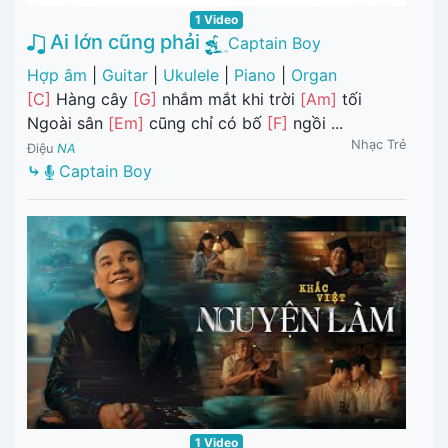
1 Video
Ai lớn cũng phải
Captain Boy
Hợp âm
|
Guitar
|
Ukulele
|
Piano
|
Organ
[C]
Hàng cây
[G]
nhắm mắt khi trời
[Am]
tối
Ngoài sân
[Em]
cũng chỉ có bố
[F]
ngồi ...
Nhạc Trẻ
Điệu
NA
⤷
Captain Boy
1 Video