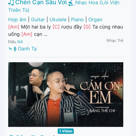
Chén Cạn Sầu Vơi
Nhạc Hoa (Lời Việt:
Thiên Tú)
Hợp âm
|
Guitar
|
Ukulele
|
Piano
|
Organ
[Am]
Một hai ba ly
[C]
rượu đầy
[G]
Ta cùng nhau
uống
[Am]
cạn ...
Nhạc Trẻ
Điệu
NA
⤷
Oanh Tạ
1 Video