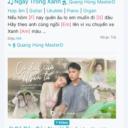
Ngày Trong Xanh
Quang Hùng MasterD
Hợp âm
|
Guitar
|
Ukulele
|
Piano
|
Organ
Nếu hôm
[F]
nay quên âu lo em muốn đi
[G]
đâu
Hãy theo anh cùng ngồi
[Em]
lên vi vu chuyến xe
Xanh
[Am]
màu ...
Nhạc Trẻ
Điệu
NA
⤷
Quang Hùng MasterD
1 Video