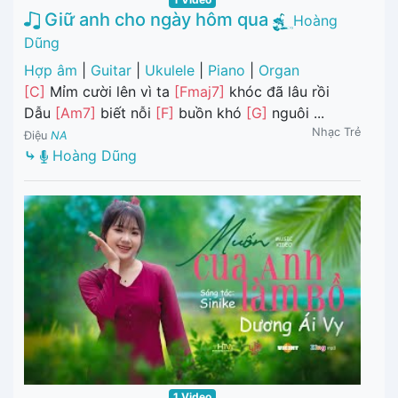
Giữ anh cho ngày hôm qua
Hoàng
Dũng
Hợp âm
|
Guitar
|
Ukulele
|
Piano
|
Organ
[C]
Mỉm cười lên vì ta
[Fmaj7]
khóc đã lâu rồi
Dẫu
[Am7]
biết nỗi
[F]
buồn khó
[G]
nguôi ...
Nhạc Trẻ
Điệu
NA
⤷
Hoàng Dũng
1 Video