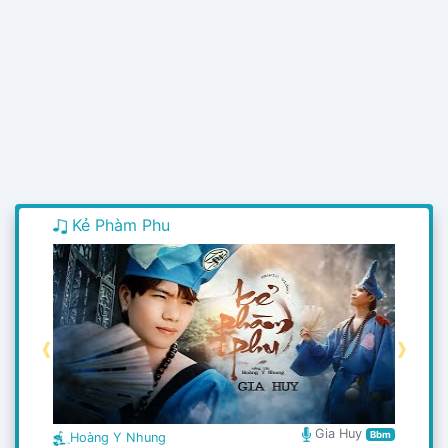
Kẻ Phàm Phu
❰
❱
Gia Huy
Bbm
Hoàng Y Nhung