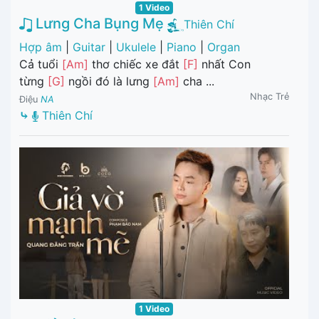
1 Video
Lưng Cha Bụng Mẹ
Thiên Chí
Hợp âm
|
Guitar
|
Ukulele
|
Piano
|
Organ
Cả tuổi
[Am]
thơ chiếc xe đắt
[F]
nhất Con
từng
[G]
ngồi đó là lưng
[Am]
cha ...
Nhạc Trẻ
Điệu
NA
⤷
Thiên Chí
1 Video