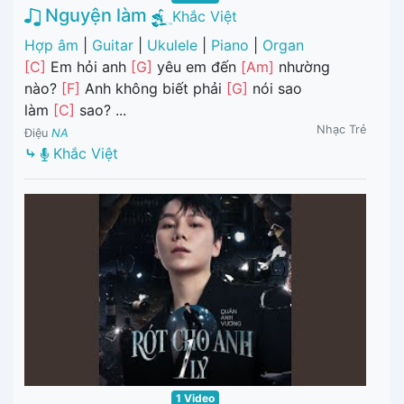
Nguyện làm
Khắc Việt
Hợp âm
|
Guitar
|
Ukulele
|
Piano
|
Organ
[C]
Em hỏi anh
[G]
yêu em đến
[Am]
nhường
nào?
[F]
Anh không biết phải
[G]
nói sao
làm
[C]
sao? ...
Nhạc Trẻ
Điệu
NA
⤷
Khắc Việt
1 Video