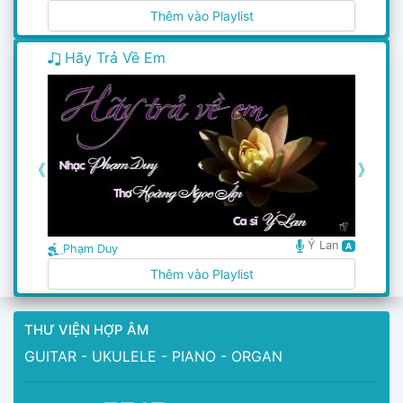
Thêm vào Playlist
Hãy Trả Về Em
❰
❱
Ý Lan
A
Phạm Duy
Thêm vào Playlist
THƯ VIỆN HỢP ÂM
GUITAR - UKULELE - PIANO - ORGAN