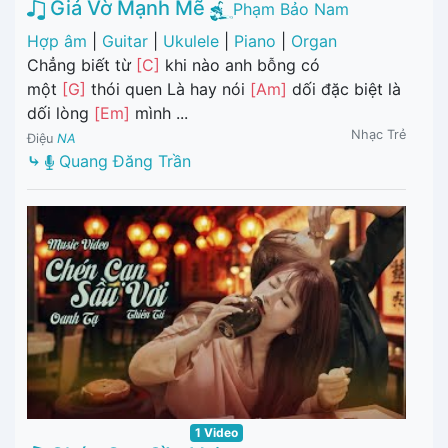
Giả Vờ Mạnh Mẽ
Phạm Bảo Nam
Hợp âm
|
Guitar
|
Ukulele
|
Piano
|
Organ
Chẳng biết từ
[C]
khi nào anh bỗng có
một
[G]
thói quen Là hay nói
[Am]
dối đặc biệt là
dối lòng
[Em]
mình ...
Nhạc Trẻ
Điệu
NA
⤷
Quang Đăng Trần
1 Video