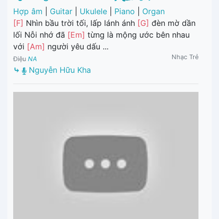
Hợp âm
|
Guitar
|
Ukulele
|
Piano
|
Organ
[F]
Nhìn bầu trời tối, lấp lánh ánh
[G]
đèn mờ dần
lối Nỗi nhớ đã
[Em]
từng là mộng ước bên nhau
với
[Am]
người yêu dấu ...
Nhạc Trẻ
Điệu
NA
⤷
Nguyễn Hữu Kha