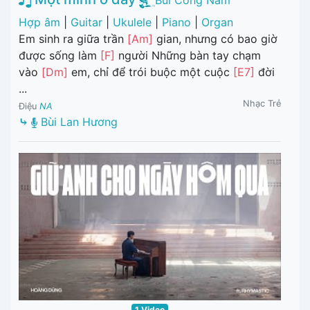
Bùi Công Nam
Hợp âm
|
Guitar
|
Ukulele
|
Piano
|
Organ
Em sinh ra giữa trần
[Am]
gian, nhưng có bao giờ
được sống làm
[F]
người Những bàn tay chạm
vào
[Dm]
em, chỉ để trói buộc một cuộc
[E7]
đời
...
Nhạc Trẻ
Điệu
NA
⤷
Bùi Lan Hương
1 Video