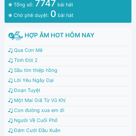
7747
❀ Tổng số:
bài hát
0
❀ Chờ phê duyệt:
bài hát
HỢP ÂM HOT HÔM NAY
Qua Cơn Mê
Tình Đời 2
Sầu tím thiệp hồng
Lời Yêu Ngây Dại
Đoạn Tuyệt
Một Mai Giã Từ Vũ Khí
Con đường xưa em đi
Người Về Cuối Phố
Đám Cưới Đầu Xuân