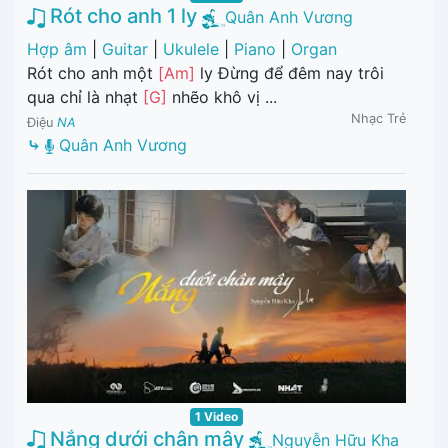
Rót cho anh 1 ly
Quân Anh Vương
Hợp âm
|
Guitar
|
Ukulele
|
Piano
|
Organ
Rót cho anh một
[Am]
ly Đừng để đêm nay trôi
qua chỉ là nhạt
[G]
nhẽo khô vị ...
Nhạc Trẻ
Điệu
NA
⤷
Quân Anh Vương
1 Video
Nắng dưới chân mây
Nguyễn Hữu Kha