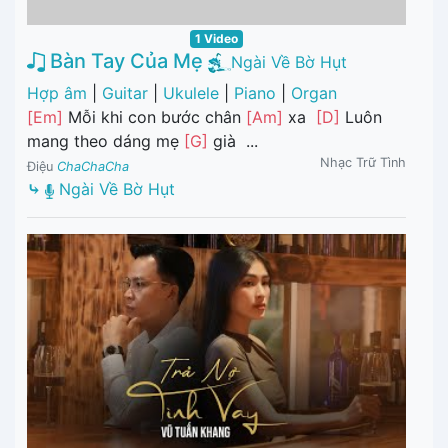
1 Video
Bàn Tay Của Mẹ
Ngài Về Bờ Hụt
Hợp âm
|
Guitar
|
Ukulele
|
Piano
|
Organ
[Em]
Mỗi khi con bước chân
[Am]
xa
[D]
Luôn
mang theo dáng mẹ
[G]
già ...
Nhạc Trữ Tình
Điệu
ChaChaCha
⤷
Ngài Về Bờ Hụt