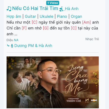
1 Video
Nếu Có Hai Trái Tim
Hà Anh
Hợp âm
|
Guitar
|
Ukulele
|
Piano
|
Organ
Nếu như một
[C]
ngày thế giới này quên
[Am]
anh
Chỉ cần
[F]
em nhớ
[G]
đến sự tồn
[C]
tại này của
anh ...
Nhạc Trẻ
Điệu
NA
⤷
Dương PM & Hà Anh