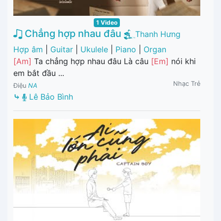
1 Video
Chẳng hợp nhau đâu
Thanh Hưng
Hợp âm
|
Guitar
|
Ukulele
|
Piano
|
Organ
[Am]
Ta chẳng hợp nhau đâu Là câu
[Em]
nói khi
em bắt đầu ...
Nhạc Trẻ
Điệu
NA
⤷
Lê Bảo Bình