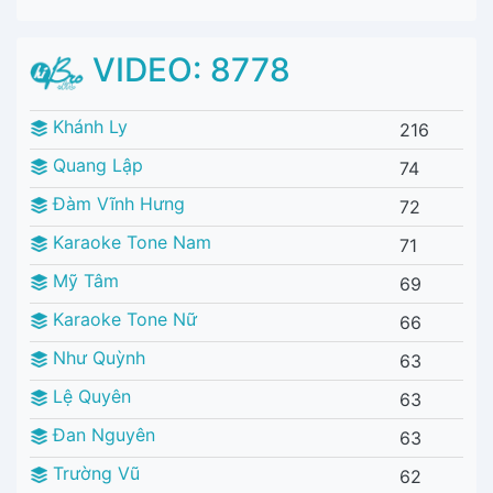
VIDEO:
8778
Khánh Ly
216
Quang Lập
74
Đàm Vĩnh Hưng
72
Karaoke Tone Nam
71
Mỹ Tâm
69
Karaoke Tone Nữ
66
Như Quỳnh
63
Lệ Quyên
63
Đan Nguyên
63
Trường Vũ
62