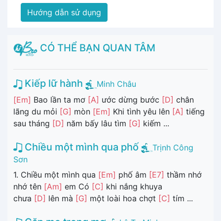
Hướng dẫn sử dụng
CÓ THỂ BẠN QUAN TÂM
Kiếp lữ hành
Minh Châu
[Em]
Bao lần ta mơ
[A]
ước dừng bước
[D]
chân
lãng du mỏi
[G]
mòn
[Em]
Khi tình yêu lên
[A]
tiếng
sau tháng
[D]
năm bấy lâu tìm
[G]
kiếm ...
Chiều một mình qua phố
Trịnh Công
Sơn
1. Chiều một mình qua
[Em]
phố âm
[E7]
thầm nhớ
nhớ tên
[Am]
em Có
[C]
khi nắng khuya
chưa
[D]
lên mà
[G]
một loài hoa chợt
[C]
tím ...