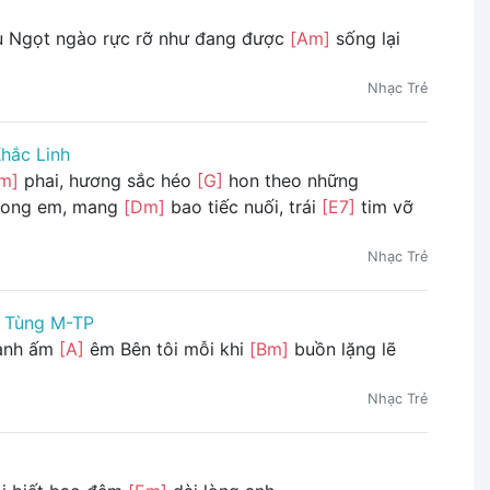
Ngọt ngào rực rỡ như đang được
[Am]
sống lại
Nhạc Trẻ
hắc Linh
m]
phai, hương sắc héo
[G]
hon theo những
rong em, mang
[Dm]
bao tiếc nuối, trái
[E7]
tim vỡ
Nhạc Trẻ
 Tùng M-TP
xanh ấm
[A]
êm Bên tôi mỗi khi
[Bm]
buồn lặng lẽ
Nhạc Trẻ