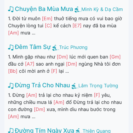
Chuyện Ba Mùa Mưa
Minh Kỳ & Dạ Cầm
1. Đời từ muôn
[Em]
thuở tiếng mưa có vui bao giờ
Chuyện lòng tui
[C]
kể cách
[E7]
nay đã ba mùa
[Am]
mưa ...
Đêm Tâm Sự
Trúc Phương
1. Mình gặp nhau như
[Dm]
lúc mới quen ban
[Gm]
đầu cớ
[A7]
sao anh ngại
[Dm]
ngùng Nhà tôi đơn
[Bb]
côi mời anh ở
[F]
lại ...
Đừng Trả Cho Nhau
Lâm Trọng Tường
1. Đừng
[Am]
trả lại cho nhau kỷ niệm
[F]
yêu,
những chiều mưa lá
[Am]
đổ Đừng trả lại cho nhau
con đường
[Dm]
xưa, mình dìu nhau bước trong
[Am]
mưa ...
Đường Tím Ngày Xưa
Thiên Quang