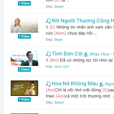
1 Video
Điệu:
Ballad
Rồi Người Thương Cũng 
1.
[E]
Những tin nhắn anh xem vẫn
còn
[Abm]
chưa đáp hồi ...
1 Video
Điệu:
Blues
Tình Đơn Côi
Nhạc Hoa -
1.
[Bm]
Đã có những lúc tôi nhìn lạ
Điệu:
Slow Surf
1 Video
Hoa Nở Không Màu
Ngu
[Am]
Chỉ là nỗi nhớ mãi đứng
[G]
sa
theo
[Am]
cả một trời thương nhớ ..
1 Video
Điệu:
Ballad