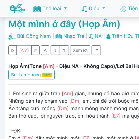
Thể loại
Điệu
Tiện
Một mình ở đây (Hợp Âm)
Bùi Công Nam
|
Nhạc Trẻ
|
NA
|
Trần Hữu T
b
[Am]
#
A
⇓
⇑
Xem lời
Hợp Âm(Tone
[Am]
- Điệu NA - Không Capo)/Lời Bài H
Bùi Lan Hương
F#m
1. Em sinh ra giữa trần
[Am]
gian, nhưng có bao giờ đư
Những bàn tay chạm vào
[Dm]
em, chỉ để trói buộc m
Áo trắng cưới mỏng
[Dm]
manh mỏng manh mỏng manh
Bàn thờ cao, lời nguyền trao, em hóa thành
[E7]
ma quỷ
T-ĐK:
Em ở
[Dm]
đây một mình, một
[E7]
mình, một mình ở
[