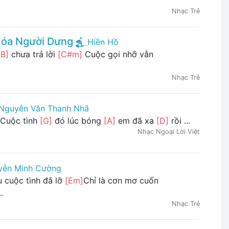
Nhạc Trẻ
Hóa Người Dưng
Hiền Hồ
[B]
chưa trả lời
[C#m]
Cuộc gọi nhỡ vẫn
Nhạc Trẻ
 Nguyễn Văn Thanh Nhã
i Cuộc tình
[G]
đó lúc bóng
[A]
em đã xa
[D]
rồi ...
Nhạc Ngoại Lời Việt
yễn Minh Cường
u cuộc tình đã lỡ
[Em]
Chỉ là cơn mơ cuốn
.
Nhạc Trẻ