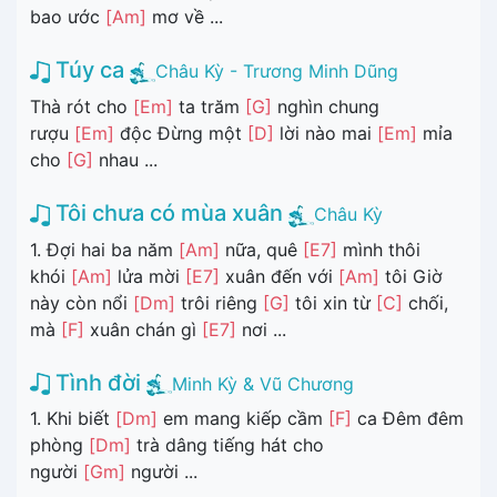
bao ước
[Am]
mơ về ...
Túy ca
Châu Kỳ - Trương Minh Dũng
Thà rót cho
[Em]
ta trăm
[G]
nghìn chung
rượu
[Em]
độc Đừng một
[D]
lời nào mai
[Em]
mỉa
cho
[G]
nhau ...
Tôi chưa có mùa xuân
Châu Kỳ
1. Đợi hai ba năm
[Am]
nữa, quê
[E7]
mình thôi
khói
[Am]
lửa mời
[E7]
xuân đến với
[Am]
tôi Giờ
này còn nổi
[Dm]
trôi riêng
[G]
tôi xin từ
[C]
chối,
mà
[F]
xuân chán gì
[E7]
nơi ...
Tình đời
Minh Kỳ & Vũ Chương
1. Khi biết
[Dm]
em mang kiếp cầm
[F]
ca Đêm đêm
phòng
[Dm]
trà dâng tiếng hát cho
người
[Gm]
người ...