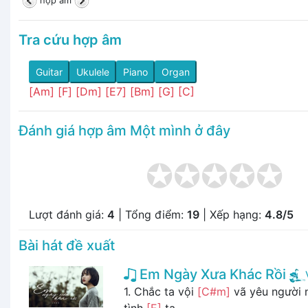
hợp âm
Tra cứu hợp âm
Guitar
Ukulele
Piano
Organ
[Am]
[F]
[Dm]
[E7]
[Bm]
[G]
[C]
Đánh giá hợp âm Một mình ở đây
Lượt đánh giá:
4
| Tổng điểm:
19
| Xếp hạng:
4.8/5
Bài hát đề xuất
Em Ngày Xưa Khác Rồi
1. Chắc ta vội
[C#m]
vã yêu người
tình
[E]
ta ...