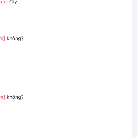
Am]
đây.
m]
không?
m]
không?