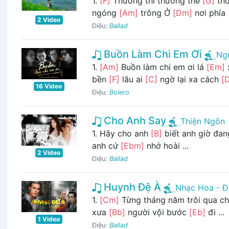
1.
[F]
Thương thì thương thế
[G]
thô
ngóng
[Am]
trông Ở
[Dm]
nơi phía
2 Video
Điệu:
Ballad
Buồn Làm Chi Em Ơi
Ng
1.
[Am]
Buồn làm chi em ơi lá
[Em]
bền
[F]
lâu ai
[C]
ngờ lại xa cách
[
16 Video
Điệu:
Bolero
Cho Anh Say
Thiện Ngôn
1. Hãy cho anh
[B]
biết anh giờ đa
anh cứ
[Ebm]
nhớ hoài ...
2 Video
Điệu:
Ballad
Huynh Đệ À
Nhạc Hoa - Đ
1.
[Cm]
Từng tháng năm trôi qua c
xưa
[Bb]
người vội bước
[Eb]
đi ...
1 Video
Điệu:
Ballad