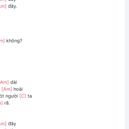
Am]
đây.
m]
không?
[Am]
dài
n
[Am]
hoài
gót người
[C]
ta
m]
rã.
Am]
đây