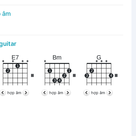
p âm
guitar
E7
Bm
G
o
o
o
o
x
o
o
o
1
2
1
1
2
III
2
III
3
4
III
3
4
hợp âm
hợp âm
hợp âm