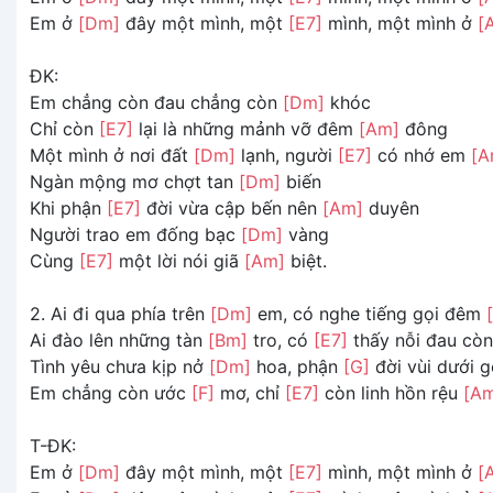
Em ở
[Dm]
đây một mình, một
[E7]
mình, một mình ở
[
ĐK:
Em chẳng còn đau chẳng còn
[Dm]
khóc
Chỉ còn
[E7]
lại là những mảnh vỡ đêm
[Am]
đông
Một mình ở nơi đất
[Dm]
lạnh, người
[E7]
có nhớ em
[A
Ngàn mộng mơ chợt tan
[Dm]
biến
Khi phận
[E7]
đời vừa cập bến nên
[Am]
duyên
Người trao em đống bạc
[Dm]
vàng
Cùng
[E7]
một lời nói giã
[Am]
biệt.
2. Ai đi qua phía trên
[Dm]
em, có nghe tiếng gọi đêm
Ai đào lên những tàn
[Bm]
tro, có
[E7]
thấy nỗi đau cò
Tình yêu chưa kịp nở
[Dm]
hoa, phận
[G]
đời vùi dưới 
Em chẳng còn ước
[F]
mơ, chỉ
[E7]
còn linh hồn rệu
[A
T-ĐK:
Em ở
[Dm]
đây một mình, một
[E7]
mình, một mình ở
[