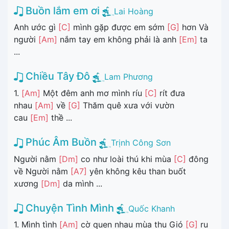
Buồn lắm em ơi
Lai Hoàng
Anh ước gì
[C]
mình gặp được em sớm
[G]
hơn Và
người
[Am]
nắm tay em không phải là anh
[Em]
ta
...
Chiều Tây Đô
Lam Phương
1.
[Am]
Một đêm anh mơ mình ríu
[C]
rít đưa
nhau
[Am]
về
[G]
Thăm quê xưa với vườn
cau
[Em]
thề ...
Phúc Âm Buồn
Trịnh Công Sơn
Người nằm
[Dm]
co như loài thú khi mùa
[C]
đông
về Người nằm
[A7]
yên không kêu than buốt
xương
[Dm]
da mình ...
Chuyện Tình Mình
Quốc Khanh
1. Mình tình
[Am]
cờ quen nhau mùa thu Gió
[G]
ru