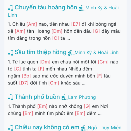
Chuyến tàu hoàng hôn
Minh Kỳ & Hoài
Linh
1. Chiều
[Am]
nao, tiễn nhau
[E7]
đi khi bóng ngả
xế
[Am]
tàn Hoàng
[Dm]
hôn đến đâu
[G]
đây màu
tím dâng trong hồn
[C]
ta ...
Sầu tím thiệp hồng
Minh Kỳ & Hoài Linh
1. Từ lúc quen
[Dm]
em chưa nói một lời
[Gm]
nào
tỏ
[C]
tình ta
[F]
mến nhau Nhiều đêm
ngắm
[Bb]
sao mà ước duyên mình bền
[F]
lâu
suốt
[D7]
đời tình
[Gm]
khắc sâu ...
Thành phố buồn
Lam Phương
1. Thành phố
[Em]
nào nhớ không
[G]
em Nơi
chúng
[Bm]
mình tìm phút êm
[Em]
đềm ...
Chiều nay không có em
Ngô Thụy Miên