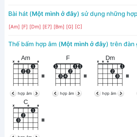
Bài hát (
Một mình ở đây
) sử dụng những hợ
[Am]
[F]
[Dm]
[E7]
[Bm]
[G]
[C]
Thế bấm hợp âm (
Một mình ở đây
) trên đàn
Am
F
Dm
x
o
o
x
o
o
1
1
1
1
1
2
3
2
2
III
3
4
III
3
III
hợp âm
hợp âm
hợp âm
C
x
o
o
1
2
3
III