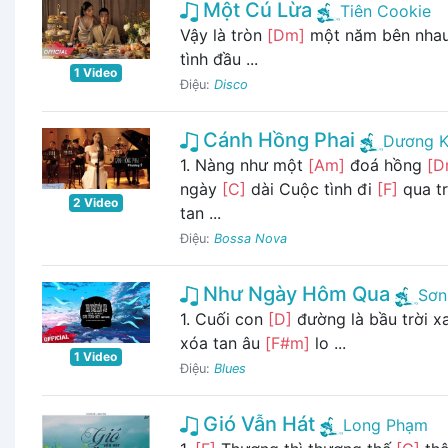
Một Cú Lừa
Tiên Cookie
Vậy là tròn
[Dm]
một năm bên nhau 
tình đầu ...
1 Video
Điệu:
Disco
Cánh Hồng Phai
Dương K
1. Nàng như một
[Am]
đoá hồng
[D
ngày
[C]
dài Cuộc tình đi
[F]
qua t
2 Video
tan ...
Điệu:
Bossa Nova
Như Ngày Hôm Qua
Sơn
1. Cuối con
[D]
đường là bầu trời 
xóa tan âu
[F#m]
lo ...
1 Video
Điệu:
Blues
Gió Vẫn Hát
Long Phạm