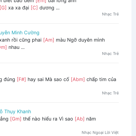
i biết bao đêm
[Em]
dài lòng anh
[G]
xa xa đại
[C]
dương ...
Nhạc Trẻ
uyễn Minh Cường
xanh rồi cũng phai
[Am]
màu Ngỡ duyên mình
Dm]
nhau ...
Nhạc Trẻ
ng đúng
[F#]
hay sai Mà sao cố
[Abm]
chấp tim của
Nhạc Trẻ
ỗ Thụy Khanh
hẳng
[Gm]
thể nào hiểu ra Vì sao
[Ab]
năm
Nhạc Ngoại Lời Việt