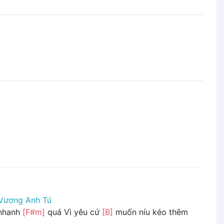
Vương Anh Tú
 nhanh
[F#m]
quá Vì yêu cứ
[B]
muốn níu kéo thêm