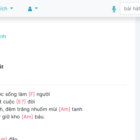
 ích
ình
át
ợc sống làm
[F]
người
ột cuộc
[E7]
đời
, đêm trăng nhuốm mùi
[Am]
tanh
 giữ kho
[Am]
báu.
Am]
đây