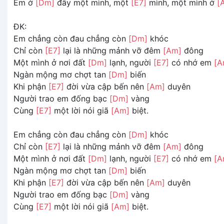
Em ở
[Dm]
đây một mình, một
[E7]
mình, một mình ở
[
ĐK:
Em chẳng còn đau chẳng còn
[Dm]
khóc
Chỉ còn
[E7]
lại là những mảnh vỡ đêm
[Am]
đông
Một mình ở nơi đất
[Dm]
lạnh, người
[E7]
có nhớ em
[A
Ngàn mộng mơ chợt tan
[Dm]
biến
Khi phận
[E7]
đời vừa cập bến nên
[Am]
duyên
Người trao em đống bạc
[Dm]
vàng
Cùng
[E7]
một lời nói giã
[Am]
biệt.
Em chẳng còn đau chẳng còn
[Dm]
khóc
Chỉ còn
[E7]
lại là những mảnh vỡ đêm
[Am]
đông
Một mình ở nơi đất
[Dm]
lạnh, người
[E7]
có nhớ em
[A
Ngàn mộng mơ chợt tan
[Dm]
biến
Khi phận
[E7]
đời vừa cập bến nên
[Am]
duyên
Người trao em đống bạc
[Dm]
vàng
Cùng
[E7]
một lời nói giã
[Am]
biệt.