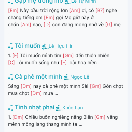
Gặp mẹ trong mơ
Lê Tự Minh
[Em]
Này bầu trời rộng lớn
[Am]
ơi, có
[B7]
nghe
chăng tiếng em
[Em]
gọi Mẹ giờ này ở
chốn
[Am]
nao,
[D]
con đang mong nhớ về
[G]
mẹ
...
Tôi muốn
Lê Hựu Hà
1.
[F]
Tôi muốn mình tìm
[Gm]
đến thiên nhiên
[C]
Tôi muốn sống như
[F]
loài hoa hiền ...
Cà phê một mình
Ngọc Lễ
Sáng
[Dm]
nay cà phê một mình Sài
[Gm]
Gòn chợt
mưa chợt
[Dm]
mưa ...
Tình nhạt phai
Khúc Lan
1.
[Dm]
Chiều buồn nghiêng nắng Biển
[Gm]
vắng
mênh mông lang thang mình ta ...