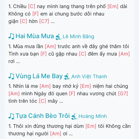
1. Chiều
[C]
nay mình lang thang trên phố
[Em]
dài
Không có
[F]
em ai chung bước dỗi nhau
giận
[C]
hờn
[C7]
...
Hai Mùa Mưa
Lê Minh Bằng
1. Mùa mưa lần
[Am]
trước anh về đây ghé thăm tôi
Tình xưa bạn
[F]
cũ gặp nhau
[C]
đêm ấy mưa
[Am]
rơi ...
Vùng Lá Me Bay
Anh Việt Thanh
1. Nhìn lá me
[Am]
bay nhớ kỷ
[Em]
niệm hai chúng
[Am]
mình Ngày đó quen
[F]
nhau vương chút
[G7]
tình trên tóc
[C]
mây ...
Tựa Cánh Bèo Trôi
Hoàng Minh
1. Thôi xin đừng thương hại dùm
[Em]
tôi Không cần
thương hại người
[Am]
ơi ...