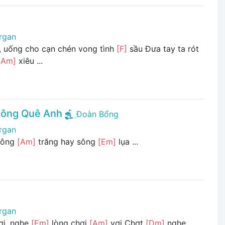
rgan
 uống cho cạn chén vong tình
[F]
sầu Đưa tay ta rót
[Am]
xiêu ...
ông Quê Anh
Đoàn Bổng
rgan
Sông
[Am]
trăng hay sông
[Em]
lụa ...
rgan
ơi, nghe
[Em]
lòng chơi
[Am]
vơi Chợt
[Dm]
nghe