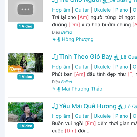
Lê Quang T
Hợp âm
|
Guitar
|
Ukulele
|
Piano
|
O
Trả lại cho
[Am]
người từng lời ngọt
đường
[Dm]
xưa hoa bướm chung
[
1 Video
Điệu
Ballad
⤷
Hồng Phượng
Tình Theo Gió Bay
Lê Qua
Hợp âm
|
Guitar
|
Ukulele
|
Piano
|
O
Phút ban
[Am]
đầu tình đẹp như
[F]
m
1 Video
Điệu
Ballad
⤷
Mai Phương Thảo
Yêu Mãi Quê Hương
Lê Q
Hợp âm
|
Guitar
|
Ukulele
|
Piano
|
O
Buồn vui ngồi
[Em]
đếm thời gian ma
1 Video
cuộc
[Dm]
đời ...