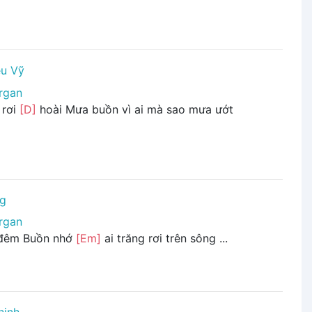
ều Vỹ
rgan
 rơi
[D]
hoài Mưa buồn vì ai mà sao mưa ướt
ng
rgan
 đêm Buồn nhớ
[Em]
ai trăng rơi trên sông ...