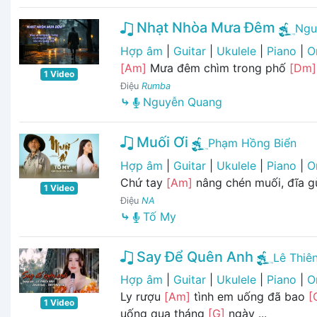
Nhạt Nhòa Mưa Đêm
Ngu
Hợp âm
|
Guitar
|
Ukulele
|
Piano
|
O
[Am]
Mưa đêm chìm trong phố
[Dm]
1 Video
Điệu
Rumba
⤷
Nguyễn Quang
Muối Ơi
Phạm Hồng Biển
Hợp âm
|
Guitar
|
Ukulele
|
Piano
|
O
Chứ tay
[Am]
nâng chén muối, đĩa 
1 Video
Điệu
NA
⤷
Tố My
Say Để Quên Anh
Lê Thiê
Hợp âm
|
Guitar
|
Ukulele
|
Piano
|
O
Ly rượu
[Am]
tình em uống đã bao
[
1 Video
uống qua tháng
[G]
ngày ...