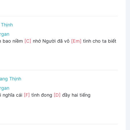
 Thịnh
rgan
im bao niềm
[C]
nhớ Người đã vô
[Em]
tình cho ta biết
ang Thịnh
rgan
i nghĩa cái
[F]
tình đong
[D]
đầy hai tiếng