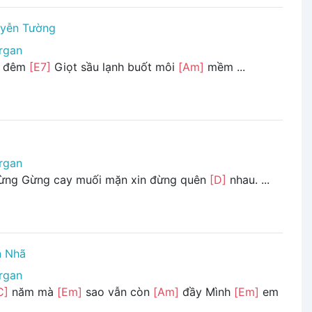
yễn Tường
rgan
đêm
[E7]
Giọt sầu lạnh buốt môi
[Am]
mềm ...
rgan
gừng Gừng cay muối mặn xin đừng quên
[D]
nhau. ...
n Nhã
rgan
C]
năm mà
[Em]
sao vẫn còn
[Am]
đầy Mình
[Em]
em