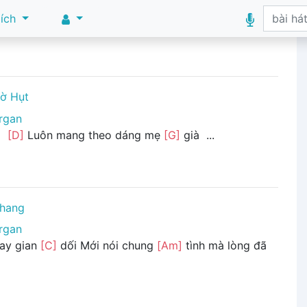
 ích
Bờ Hụt
rgan
a
[D]
Luôn mang theo dáng mẹ
[G]
già ...
Khang
rgan
hay gian
[C]
dối Mới nói chung
[Am]
tình mà lòng đã