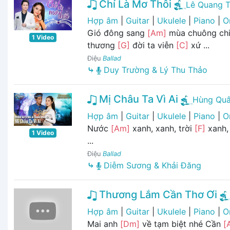
Chỉ Là Mơ Thôi
Lê Quang T
Hợp âm
|
Guitar
|
Ukulele
|
Piano
|
O
Gió đông sang
[Am]
mùa chuông ch
1 Video
thương
[G]
đời ta viễn
[C]
xứ ...
Điệu
Ballad
⤷
Duy Trường & Lý Thu Thảo
Mị Châu Ta Vì Ai
Hùng Qu
Hợp âm
|
Guitar
|
Ukulele
|
Piano
|
O
Nước
[Am]
xanh, xanh, trời
[F]
xanh,
1 Video
...
Điệu
Ballad
⤷
Diễm Sương & Khải Đăng
Thương Lắm Cần Thơ Ơi
Hợp âm
|
Guitar
|
Ukulele
|
Piano
|
O
Mai anh
[Dm]
về tạm biệt nhé Cần
[