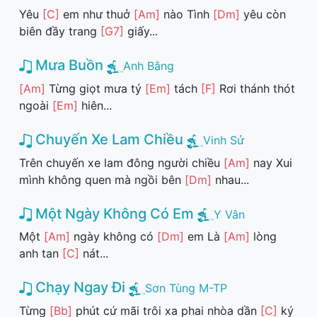
Yêu
[C]
em như thuở
[Am]
nào Tình
[Dm]
yêu còn
biên đầy trang
[G7]
giấy...
Mưa Buồn
Anh Bằng
[Am]
Từng giọt mưa tý
[Em]
tách
[F]
Rơi thánh thót
ngoài
[Em]
hiên...
Chuyến Xe Lam Chiều
Vinh Sử
Trên chuyến xe lam đông người chiều
[Am]
nay Xui
mình không quen mà ngồi bên
[Dm]
nhau...
Một Ngày Không Có Em
Y Vân
Một
[Am]
ngày không có
[Dm]
em Là
[Am]
lòng
anh tan
[C]
nát...
Chạy Ngay Đi
Sơn Tùng M-TP
Từng
[Bb]
phút cứ mãi trôi xa phai nhòa dần
[C]
ký