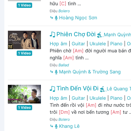
hữu
[C]
tình ...
1 Video
Điệu
Bolero
⤷
Hoàng Ngọc Sơn
Phiên Chợ Đời
Mạnh Quỳn
Hợp âm
|
Guitar
|
Ukulele
|
Piano
|
O
Phiên chờ
[Am]
đời người mua bán 
1 Video
nghĩa
[Am]
tình ...
Điệu
Ballad
⤷
Mạnh Quỳnh & Trường Sang
Tình Đến Vội Đi
Lê Quang 
Hợp âm
|
Guitar
|
Ukulele
|
Piano
|
O
Tình đến rồi vội
[Am]
đi như nước tr
1 Video
trôi
[Dm]
về nơi bến tương
[Am]
tư ..
Điệu
Bolero
⤷
Khang Lê