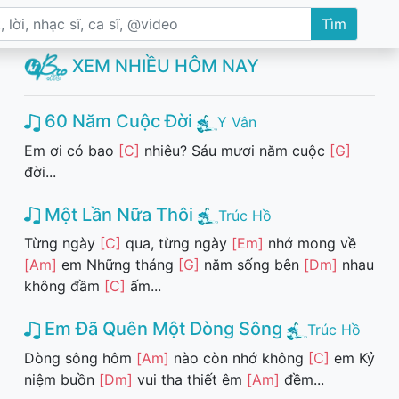
Tìm
XEM NHIỀU HÔM NAY
60 Năm Cuộc Đời
Y Vân
Em ơi có bao
[C]
nhiêu? Sáu mươi năm cuộc
[G]
đời...
Một Lần Nữa Thôi
Trúc Hồ
Từng ngày
[C]
qua, từng ngày
[Em]
nhớ mong về
[Am]
em Những tháng
[G]
năm sống bên
[Dm]
nhau
không đầm
[C]
ấm...
Em Đã Quên Một Dòng Sông
Trúc Hồ
Dòng sông hôm
[Am]
nào còn nhớ không
[C]
em Kỷ
niệm buồn
[Dm]
vui tha thiết êm
[Am]
đềm...