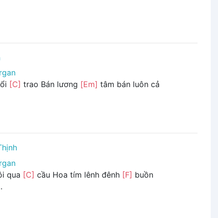
h
rgan
đổi
[C]
trao Bán lương
[Em]
tâm bán luôn cả
Thịnh
rgan
ôi qua
[C]
cầu Hoa tím lênh đênh
[F]
buồn
.