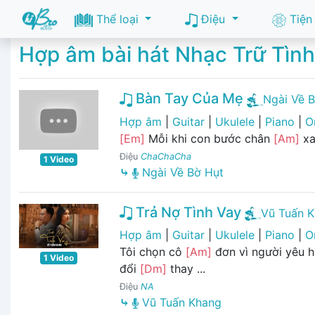
Thể loại
Điệu
Tiện
Hợp âm bài hát Nhạc Trữ Tình
Bàn Tay Của Mẹ
Ngài Về 
Hợp âm
|
Guitar
|
Ukulele
|
Piano
|
O
[Em]
Mỗi khi con bước chân
[Am]
x
Điệu
ChaChaCha
1 Video
⤷
Ngài Về Bờ Hụt
Trả Nợ Tình Vay
Vũ Tuấn 
Hợp âm
|
Guitar
|
Ukulele
|
Piano
|
O
Tôi chọn cô
[Am]
đơn vì người yêu 
1 Video
đổi
[Dm]
thay ...
Điệu
NA
⤷
Vũ Tuấn Khang