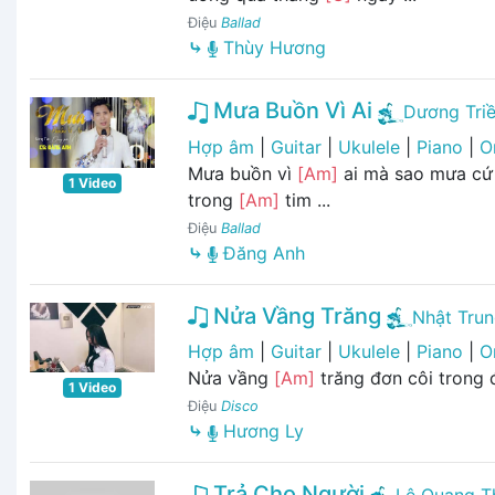
Điệu
Ballad
⤷
Thùy Hương
Mưa Buồn Vì Ai
Dương Tri
Hợp âm
|
Guitar
|
Ukulele
|
Piano
|
O
Mưa buồn vì
[Am]
ai mà sao mưa cứ
1 Video
trong
[Am]
tim ...
Điệu
Ballad
⤷
Đăng Anh
Nửa Vầng Trăng
Nhật Tru
Hợp âm
|
Guitar
|
Ukulele
|
Piano
|
O
Nửa vầng
[Am]
trăng đơn côi trong
1 Video
Điệu
Disco
⤷
Hương Ly
Trả Cho Người