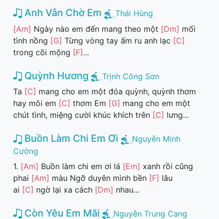
Anh Vẫn Chờ Em
Thái Hùng
[Am]
Ngày nào em đến mang theo một
[Dm]
mối
tình nồng
[G]
Từng vòng tay ấm ru anh lạc
[C]
trong cõi mộng
[F]
...
Quỳnh Hương
Trịnh Công Sơn
Ta
[C]
mang cho em một đóa quỳnh, quỳnh thơm
hay môi em
[C]
thơm Em
[G]
mang cho em một
chút tình, miệng cười khúc khích trên
[C]
lưng...
Buồn Làm Chi Em Ơi
Nguyễn Minh
Cường
1.
[Am]
Buồn làm chi em ơi lá
[Em]
xanh rồi cũng
phai
[Am]
màu Ngỡ duyên mình bền
[F]
lâu
ai
[C]
ngờ lại xa cách
[Dm]
nhau...
Còn Yêu Em Mãi
Nguyễn Trung Cang