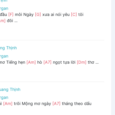
hịnh
rgan
 đầu
[F]
môi Ngày
[G]
xưa ai nói yêu
[C]
tôi
Am]
đôi ...
ng Thịnh
rgan
ơ Tiếng hẹn
[Am]
hò
[A7]
ngọt tựa lời
[Dm]
thơ ...
uang Thịnh
rgan
̃i
[Am]
trôi Mộng mơ ngày
[A7]
tháng theo dấu