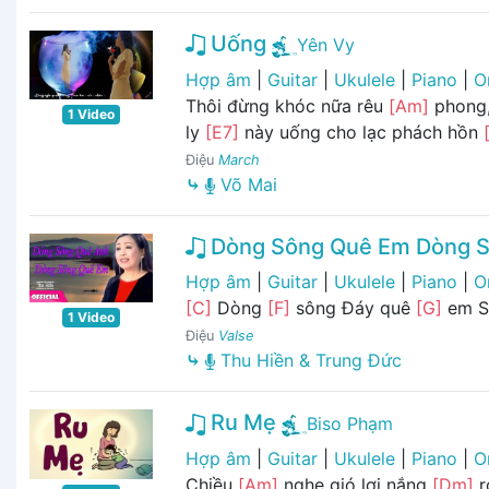
Uống
Yên Vy
Hợp âm
|
Guitar
|
Ukulele
|
Piano
|
O
Thôi đừng khóc nữa rêu
[Am]
phong,
1 Video
ly
[E7]
này uống cho lạc phách hồn
Điệu
March
⤷
Võ Mai
Dòng Sông Quê Em Dòng S
Hợp âm
|
Guitar
|
Ukulele
|
Piano
|
O
[C]
Dòng
[F]
sông Đáy quê
[G]
em 
1 Video
Điệu
Valse
⤷
Thu Hiền & Trung Đức
Ru Mẹ
Biso Phạm
Hợp âm
|
Guitar
|
Ukulele
|
Piano
|
O
Chiều
[Am]
nghe gió lơi nắng
[Dm]
r