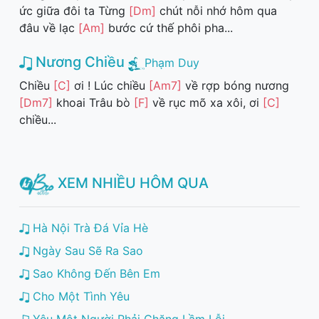
ức giữa đôi ta Từng
[Dm]
chút nỗi nhớ hôm qua
đâu về lạc
[Am]
bước cứ thế phôi pha...
Nương Chiều
Phạm Duy
Chiều
[C]
ơi ! Lúc chiều
[Am7]
về rợp bóng nương
[Dm7]
khoai Trâu bò
[F]
về rục mõ xa xôi, ơi
[C]
chiều...
XEM NHIỀU HÔM QUA
Hà Nội Trà Đá Vỉa Hè
Ngày Sau Sẽ Ra Sao
Sao Không Đến Bên Em
Cho Một Tình Yêu
Yêu Một Người Phải Chăng Lầm Lỗi