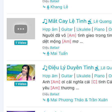
Điệu
Ballad
⤷
Khang Lê
Mắt Cay Lệ Tình
Lê Quang
Hợp âm
|
Guitar
|
Ukulele
|
Piano
|
O
Người đã vô
[Am]
tình gieo trong t
dệt mộng
[Am]
mơ ...
1 Video
Điệu
Ballad
⤷
Mai Tuấn
Điệu Lý Duyên Tình
Lê Qu
Hợp âm
|
Guitar
|
Ukulele
|
Piano
|
O
Anh
[Am]
ơi cái nghĩa cái
[C]
tình Cá
1 Video
yêu
[Am]
thương ...
Điệu
Ballad
⤷
Mai Phương Thảo & Trần Xuân