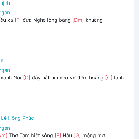
hịnh
rgan
iều xa
[F]
đưa Nghe lòng bâng
[Dm]
khuâng
ân
rgan
 xanh Nơi
[C]
đây hắt hiu chơ vơ đêm hoang
[G]
lạnh
Lê Hồng Phúc
rgan
Am]
Thơ Tạm biệt sông
[F]
Hậu
[G]
mộng mơ