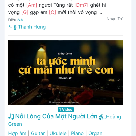
có một
[Am]
người Từng rất
[Dm7]
ghét hi
vọng
[G]
gặp em
[C]
mới thôi vô vọng ...
Nhạc Trẻ
Điệu
NA
⤷
Thanh Hưng
1 Video
Nỗi Lòng Của Một Người Lớn
Hoàng
Green
Hợp âm
|
Guitar
|
Ukulele
|
Piano
|
Organ