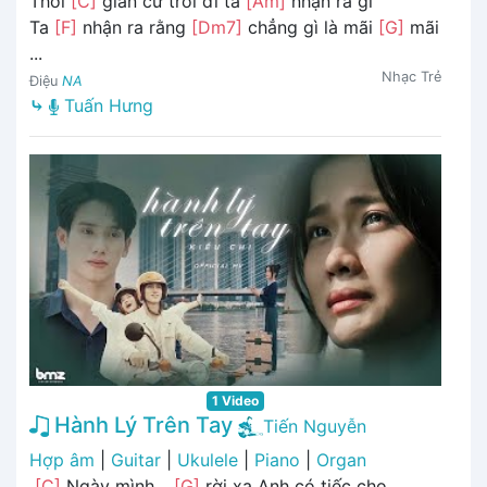
Thời
[C]
gian cứ trôi đi ta
[Am]
nhận ra gì
Ta
[F]
nhận ra rằng
[Dm7]
chẳng gì là mãi
[G]
mãi
...
Nhạc Trẻ
Điệu
NA
⤷
Tuấn Hưng
1 Video
Hành Lý Trên Tay
Tiến Nguyễn
Hợp âm
|
Guitar
|
Ukulele
|
Piano
|
Organ
[C]
Ngày mình…
[G]
rời xa Anh có tiếc cho