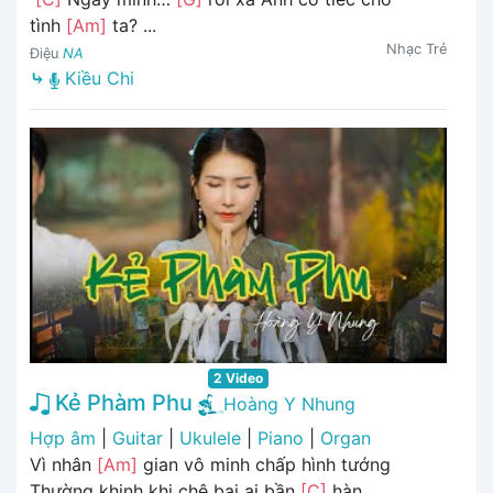
tình
[Am]
ta? ...
Nhạc Trẻ
Điệu
NA
⤷
Kiều Chi
2 Video
Kẻ Phàm Phu
Hoàng Y Nhung
Hợp âm
|
Guitar
|
Ukulele
|
Piano
|
Organ
Vì nhân
[Am]
gian vô minh chấp hình tướng
Thường khinh khi chê bai ai bần
[C]
hàn ...