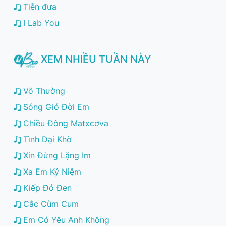
Tiễn đưa
I Lab You
XEM NHIỀU TUẦN NÀY
Vô Thường
Sóng Gió Đời Em
Chiều Đông Matxcơva
Tình Dại Khờ
Xin Đừng Lặng Im
Xa Em Kỷ Niệm
Kiếp Đỏ Đen
Cắc Cùm Cum
Em Có Yêu Anh Không