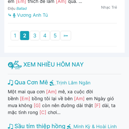
em
[Em]
thích để làm
[Am]
quà. ...
Nhạc Trẻ
Điệu
Ballad
⤷
Vương Anh Tú
1
2
3
4
5
⤠
XEM NHIỀU HÔM NAY
Qua Cơn Mê
Trịnh Lâm Ngân
Một mai qua cơn
[Am]
mê, xa cuộc đời
bềnh
[Em]
bồng tôi lại về bên
[Am]
em Ngày gió
mưa không
[G]
còn nên đường dài thật
[F]
dài, ta
mặc tình rong
[C]
chơi...
Sầu tím thiệp hồng
Minh Kỳ & Hoài Linh