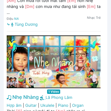
[Am]
Cơn mưa rơi tưới mát tâm
[Em]
hồn Nhẹ
nhàng và
[Dm]
cơn mưa như đang tái sinh
[Em]
ta
...
Nhạc Trẻ
Điệu
NA
⤷
Tùng Dương
1 Video
Nhẹ Nhàng
Lã Phong Lâm
Hợp âm
|
Guitar
|
Ukulele
|
Piano
|
Organ