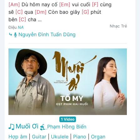
[Am]
Dù hôm nay cố
[Em]
vui cuối
[F]
cùng
sẽ
[C]
qua
[Dm]
Còn bao giây
[G]
phút
bên
[C]
cha ...
Nhạc Trẻ
Điệu
NA
⤷
Nguyễn Đình Tuấn Dũng
1 Video
Muối Ơi
Phạm Hồng Biển
Hợp âm
|
Guitar
|
Ukulele
|
Piano
|
Organ