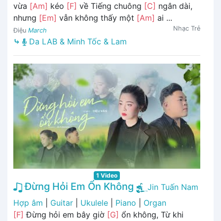
vừa
[Am]
kéo
[F]
về Tiếng chuông
[C]
ngân dài,
nhưng
[Em]
vẫn không thấy một
[Am]
ai ...
Nhạc Trẻ
Điệu
March
⤷
Da LAB & Minh Tốc & Lam
1 Video
Đừng Hỏi Em Ổn Không
Jin Tuấn Nam
Hợp âm
|
Guitar
|
Ukulele
|
Piano
|
Organ
[F]
Đừng hỏi em bây giờ
[G]
ổn không, Từ khi