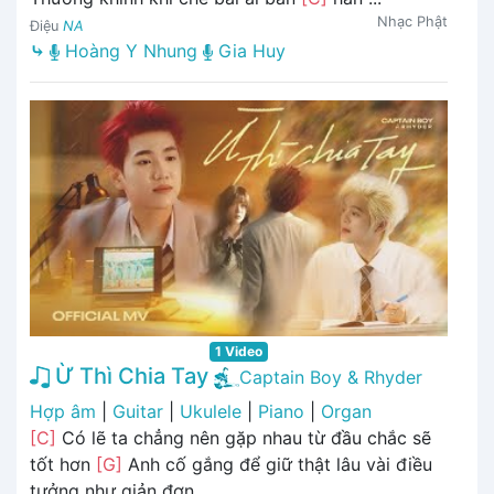
Nhạc Phật
Điệu
NA
⤷
Hoàng Y Nhung
Gia Huy
1 Video
Ừ Thì Chia Tay
Captain Boy & Rhyder
Hợp âm
|
Guitar
|
Ukulele
|
Piano
|
Organ
[C]
Có lẽ ta chẳng nên gặp nhau từ đầu chắc sẽ
tốt hơn
[G]
Anh cố gắng để giữ thật lâu vài điều
tưởng như giản đơn ...