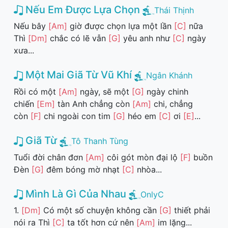
Nếu Em Được Lựa Chọn
Thái Thịnh
Nếu bây
[Am]
giờ được chọn lựa một lần
[C]
nữa
Thì
[Dm]
chắc có lẽ vẫn
[G]
yêu anh như
[C]
ngày
xưa...
Một Mai Giã Từ Vũ Khí
Ngân Khánh
Rồi có một
[Am]
ngày, sẽ một
[G]
ngày chinh
chiến
[Em]
tàn Anh chẳng còn
[Am]
chi, chẳng
còn
[F]
chi ngoài con tim
[G]
héo em
[C]
ơi
[E]
...
Giã Từ
Tô Thanh Tùng
Tuổi đời chân đơn
[Am]
côi gót mòn đại lộ
[F]
buồn
Đèn
[G]
đêm bóng mờ nhạt
[C]
nhòa...
Mình Là Gì Của Nhau
OnlyC
1.
[Dm]
Có một số chuyện không cần
[G]
thiết phải
nói ra Thì
[C]
ta tốt hơn cứ nên
[Am]
im lặng...