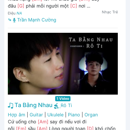
đâu
[G]
phải mỗi người một
[C]
nơi ...
Nhạc Trẻ
Điệu
NA
⤷
Trần Mạnh Cường
1 Video
Ta Bằng Nhau
Rô Ti
Hợp âm
|
Guitar
|
Ukulele
|
Piano
|
Organ
Cứ uống cho
[Am]
say đi nếu vơi đi
nỗi
[Em]
sầu
[Am]
Lòng người toan
[D]
khó chốn