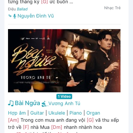
từng tháng ký
[G]
ức buồn ...
Nhạc Trẻ
Điệu
Ballad
⤷
Nguyễn Đình Vũ
1 Video
Bài Ngửa
Vương Anh Tú
Hợp âm
|
Guitar
|
Ukulele
|
Piano
|
Organ
[Am]
Trong cơn mưa anh đang vội
[G]
vã thu xếp
trở về
[F]
nhà Mua
[Dm]
nhanh nhành hoa