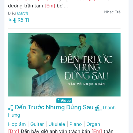
dương trần tạm
[Em]
bợ ...
Nhạc Trẻ
Điệu
March
⤷
Rô Ti
1 Video
Đến Trước Nhưng Đứng Sau
Thanh
Hưng
Hợp âm
|
Guitar
|
Ukulele
|
Piano
|
Organ
[Dm]
Đến bây giờ anh vẫn trách bản
[Em]
thân