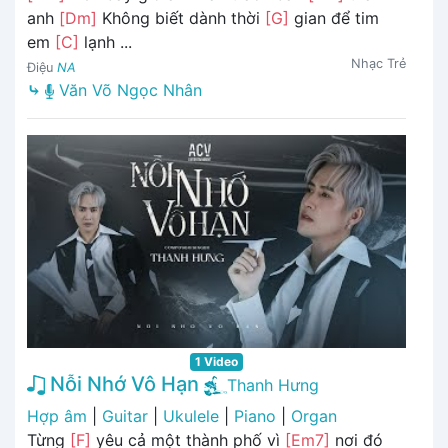
anh
[Dm]
Không biết dành thời
[G]
gian để tim
em
[C]
lạnh ...
Nhạc Trẻ
Điệu
NA
⤷
Văn Võ Ngọc Nhân
1 Video
Nỗi Nhớ Vô Hạn
Thanh Hưng
Hợp âm
|
Guitar
|
Ukulele
|
Piano
|
Organ
Từng
[F]
yêu cả một thành phố vì
[Em7]
nơi đó