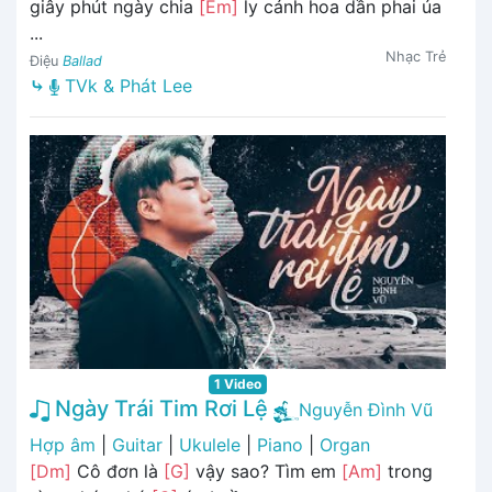
giây phút ngày chia
[Em]
ly cánh hoa dần phai úa
...
Nhạc Trẻ
Điệu
Ballad
⤷
TVk & Phát Lee
1 Video
Ngày Trái Tim Rơi Lệ
Nguyễn Đình Vũ
Hợp âm
|
Guitar
|
Ukulele
|
Piano
|
Organ
[Dm]
Cô đơn là
[G]
vậy sao? Tìm em
[Am]
trong