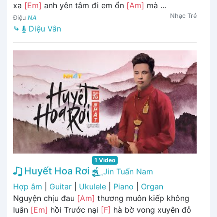
xa
[Em]
anh yên tâm đi em ổn
[Am]
mà ...
Nhạc Trẻ
Điệu
NA
⤷
Diệu Vân
1 Video
Huyết Hoa Rơi
Jin Tuấn Nam
Hợp âm
|
Guitar
|
Ukulele
|
Piano
|
Organ
Nguyện chịu đau
[Am]
thương muôn kiếp không
luân
[Em]
hồi Trước nại
[F]
hà bờ vong xuyên đỏ