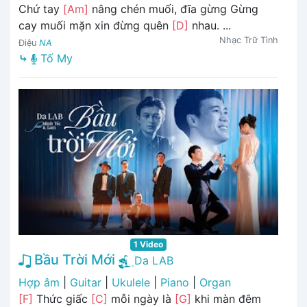
Chứ tay
[Am]
nâng chén muối, đĩa gừng Gừng
cay muối mặn xin đừng quên
[D]
nhau. ...
Nhạc Trữ Tình
Điệu
NA
⤷
Tố My
1 Video
Bầu Trời Mới
Da LAB
Hợp âm
|
Guitar
|
Ukulele
|
Piano
|
Organ
[F]
Thức giấc
[C]
mỗi ngày là
[G]
khi màn đêm