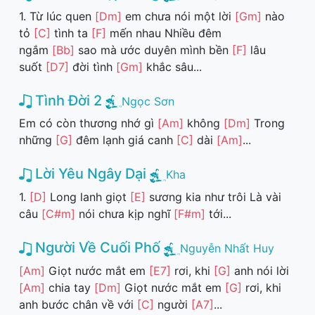
1. Từ lúc quen
[Dm]
em chưa nói một lời
[Gm]
nào
tỏ
[C]
tình ta
[F]
mến nhau Nhiều đêm
ngắm
[Bb]
sao mà ước duyên mình bền
[F]
lâu
suốt
[D7]
đời tình
[Gm]
khắc sâu...
Tình Đời 2
Ngọc Sơn
Em có còn thương nhớ gì
[Am]
không
[Dm]
Trong
những
[G]
đêm lạnh giá canh
[C]
dài
[Am]
...
Lời Yêu Ngây Dại
Kha
1.
[D]
Long lanh giọt
[E]
sương kia như trôi Là vài
câu
[C#m]
nói chưa kịp nghĩ
[F#m]
tới...
Người Về Cuối Phố
Nguyễn Nhất Huy
[Am]
Giọt nước mắt em
[E7]
rơi, khi
[G]
anh nói lời
[Am]
chia tay
[Dm]
Giọt nước mắt em
[G]
rơi, khi
anh bước chân về với
[C]
người
[A7]
...