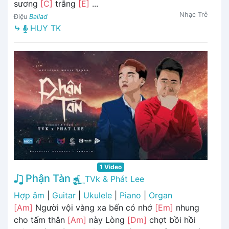
sương
[C]
trắng
[E]
...
Nhạc Trẻ
Điệu
Ballad
⤷
HUY TK
1 Video
Phận Tàn
TVk & Phát Lee
Hợp âm
|
Guitar
|
Ukulele
|
Piano
|
Organ
[Am]
Người vội vàng xa bến có nhớ
[Em]
nhung
cho tấm thân
[Am]
này Lòng
[Dm]
chợt bồi hồi