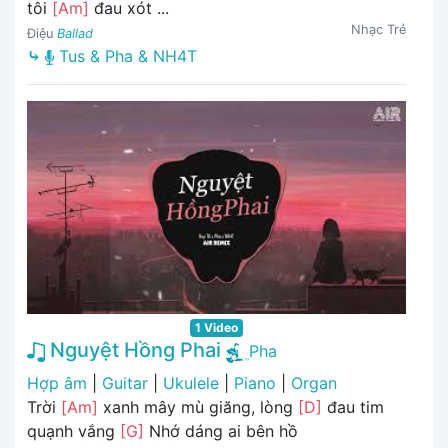
tôi
[Am]
đau xót ...
Nhạc Trẻ
Điệu
Ballad
⤷
Tus & Pha & NH4T
1 Video
Nguyệt Hồng Phai
Pha
Hợp âm
|
Guitar
|
Ukulele
|
Piano
|
Organ
Trời
[Am]
xanh mây mù giăng, lòng
[D]
đau tim
quạnh vắng
[G]
Nhớ dáng ai bên hồ