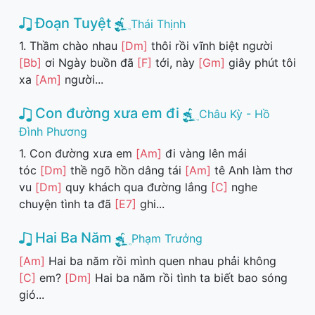
Đoạn Tuyệt
Thái Thịnh
1. Thầm chào nhau
[Dm]
thôi rồi vĩnh biệt người
[Bb]
ơi Ngày buồn đã
[F]
tới, này
[Gm]
giây phút tôi
xa
[Am]
người...
Con đường xưa em đi
Châu Kỳ - Hồ
Đình Phương
1. Con đường xưa em
[Am]
đi vàng lên mái
tóc
[Dm]
thề ngõ hồn dâng tái
[Am]
tê Anh làm thơ
vu
[Dm]
quy khách qua đường lắng
[C]
nghe
chuyện tình ta đã
[E7]
ghi...
Hai Ba Năm
Phạm Trưởng
[Am]
Hai ba năm rồi mình quen nhau phải không
[C]
em?
[Dm]
Hai ba năm rồi tình ta biết bao sóng
gió...