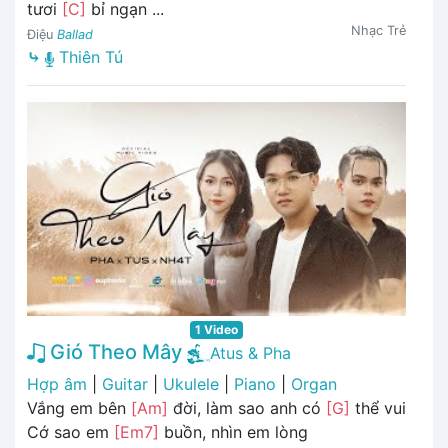
tươi
[C]
bỉ ngạn ...
Nhạc Trẻ
Điệu
Ballad
⤷
Thiên Tú
1 Video
Gió Theo Mây
Atus & Pha
Hợp âm
|
Guitar
|
Ukulele
|
Piano
|
Organ
Vắng em bên
[Am]
đời, làm sao anh có
[G]
thể vui
Cớ sao em
[Em7]
buồn, nhìn em lòng