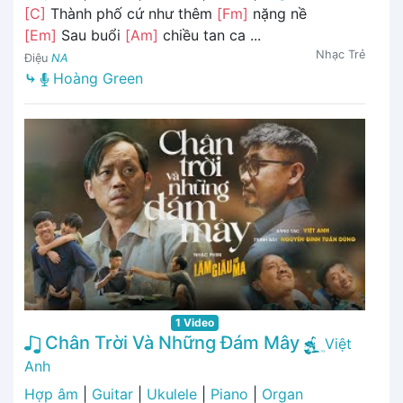
[C]
Thành phố cứ như thêm
[Fm]
nặng nề
[Em]
Sau buổi
[Am]
chiều tan ca ...
Nhạc Trẻ
Điệu
NA
⤷
Hoàng Green
1 Video
Chân Trời Và Những Đám Mây
Việt
Anh
Hợp âm
|
Guitar
|
Ukulele
|
Piano
|
Organ