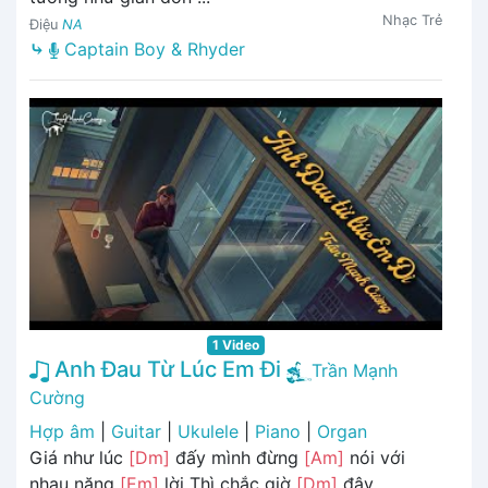
Nhạc Trẻ
Điệu
NA
⤷
Captain Boy & Rhyder
1 Video
Anh Đau Từ Lúc Em Đi
Trần Mạnh
Cường
Hợp âm
|
Guitar
|
Ukulele
|
Piano
|
Organ
Giá như lúc
[Dm]
đấy mình đừng
[Am]
nói với
nhau nặng
[Em]
lời Thì chắc giờ
[Dm]
đây