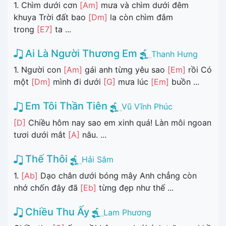
1. Chìm dưới cơn
[Am]
mưa và chìm dưới đêm
khuya Trời đất bao
[Dm]
la còn chìm đắm
trong
[E7]
ta ...
Ai Là Người Thương Em
Thanh Hưng
1. Người con
[Am]
gái anh từng yêu sao
[Em]
rồi Có
một
[Dm]
mình đi dưới
[G]
mưa lúc
[Em]
buồn ...
Em Tôi Thần Tiên
Vũ Vĩnh Phúc
[D]
Chiều hôm nay sao em xinh quá! Làn môi ngoan
tươi dưới mắt
[A]
nâu. ...
Thế Thôi
Hải Sâm
1.
[Ab]
Dạo chân dưới bóng mây Anh chẳng còn
nhớ chốn đây đã
[Eb]
từng đẹp như thế ...
Chiều Thu Ấy
Lam Phương