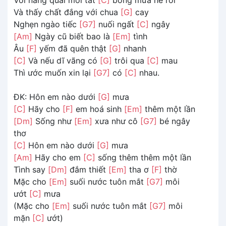
Và thấy chất đắng với chua
[G]
cay
Nghẹn ngào tiếc
[G7]
nuối ngất
[C]
ngây
[Am]
Ngày cũ biết bao là
[Em]
tình
Âu
[F]
yếm đã quên thật
[G]
nhanh
[C]
Và nếu dĩ vãng có
[G]
trôi qua
[C]
mau
Thì ước muốn xin lại
[G7]
có
[C]
nhau.
ĐK: Hôn em nào dưới
[G]
mưa
[C]
Hãy cho
[F]
em hoá sinh
[Em]
thêm một lần
[Dm]
Sống như
[Em]
xưa như cô
[G7]
bé ngây
thơ
[C]
Hôn em nào dưới
[G]
mưa
[Am]
Hãy cho em
[C]
sống thêm thêm một lần
Tình say
[Dm]
đắm thiết
[Em]
tha ơ
[F]
thờ
Mặc cho
[Em]
suối nước tuôn mắt
[G7]
môi
ướt
[C]
mưa
(Mặc cho
[Em]
suối nước tuôn mắt
[G7]
môi
mặn
[C]
ướt)