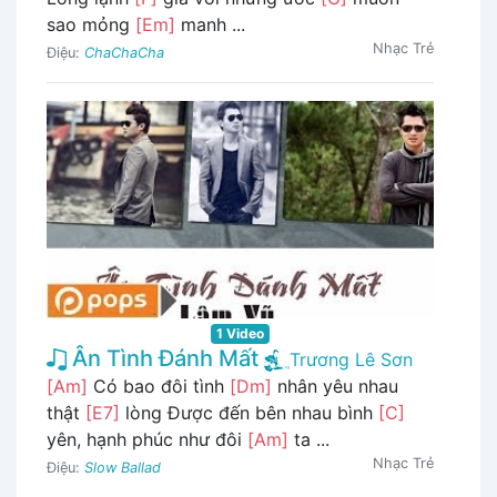
sao mỏng
[Em]
manh ...
Nhạc Trẻ
Điệu:
ChaChaCha
1 Video
Ân Tình Đánh Mất
Trương Lê Sơn
[Am]
Có bao đôi tình
[Dm]
nhân yêu nhau
thật
[E7]
lòng Được đến bên nhau bình
[C]
yên, hạnh phúc như đôi
[Am]
ta ...
Nhạc Trẻ
Điệu:
Slow Ballad