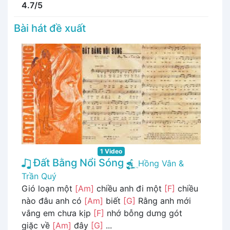
4.7/5
Bài hát đề xuất
1 Video
Đất Bằng Nổi Sóng
Hồng Vân &
Trần Quý
Gió loạn một
[Am]
chiều anh đi một
[F]
chiều
nào đâu anh có
[Am]
biết
[G]
Rằng anh mới
vắng em chưa kịp
[F]
nhớ bỗng dưng gót
giặc về
[Am]
đây
[G]
...