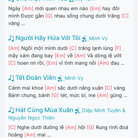
Ngày
[Am]
mới quen nhau em nào
[Em]
hay đôi
mình Được gần
[G]
nhau sống chung dưới trăng
[C]
vàng ...
Người Hãy Hứa Với Tôi
Minh Vy
[Am]
Ngồi một mình dưới
[C]
trăng lạnh lùng
[F]
mây xám đang bay
[Em]
về
[Am]
Và dòng lệ ướt
[C]
hoen mi rồi,
[Em]
vì tình mang nỗi
[Am]
đau ...
Tết Đoàn Viên
Minh Vy
Cánh mai khoe
[Am]
sắc dưới nắng xuân
[C]
vàng
Bánh chưng, bánh
[G]
tét, mức bí, me
[Am]
gừng ...
Hát Cùng Mùa Xuân
Diệp Minh Tuyền &
Nguyễn Ngọc Thiện
[C]
Nghe dưới đường lễ
[Am]
hội
[G]
Rung rinh đoá
hoàng
[Am]
mai ...