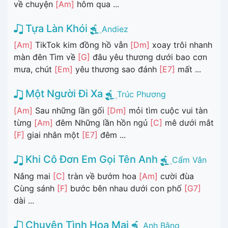
về chuyện
[Am]
hôm qua ...
Tựa Làn Khói
Andiez
[Am]
TikTok kim đồng hồ vẫn
[Dm]
xoay trôi nhanh
màn đên Tìm về
[G]
đâu yêu thương dưới bao cơn
mưa, chút
[Em]
yêu thương sao đánh
[E7]
mất ...
Một Người Đi Xa
Trúc Phương
[Am]
Sau những lần gối
[Dm]
mỏi tìm cuộc vui tàn
từng
[Am]
đêm Những lần hồn ngủ
[C]
mê dưới mắt
[F]
giai nhân một
[E7]
đêm ...
Khi Cô Đơn Em Gọi Tên Anh
Cẩm Vân
Nắng mai
[C]
tràn về bướm hoa
[Am]
cười đùa
Cùng sánh
[F]
bước bên nhau dưới con phố
[G7]
dài ...
Chuyện Tình Hoa Mai
Anh Bằng