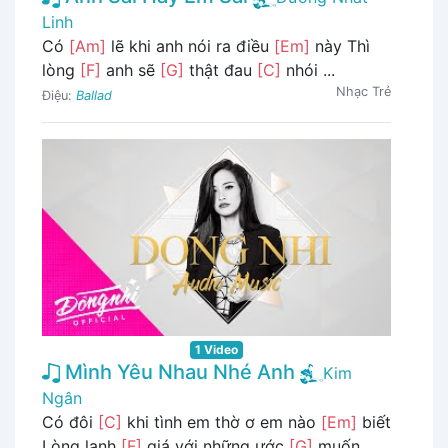
Linh
Có
[Am]
lẽ khi anh nói ra điều
[Em]
này Thì
lòng
[F]
anh sẽ
[G]
thật đau
[C]
nhói ...
Nhạc Trẻ
Điệu:
Ballad
1 Video
Mình Yêu Nhau Nhé Anh
Kim
Ngân
Có đôi
[C]
khi tình em thờ ơ em nào
[Em]
biết
Lòng lạnh
[F]
giá với những ước
[G]
muốn