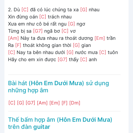
2. Dù
[C]
đã có lúc chúng ta xa
[G]
nhau
Xin đừng oán
[C]
trách nhau
Xưa em như cô bé rất ngu
[G]
ngơ
Từng bị sa
[G7]
ngã bơ
[C]
vơ
[Am]
Này ta đưa nhau ra thoát dương
[Em]
trần
Ra
[F]
thoát không gian thời
[G]
gian
[C]
Nay ta bên nhau dưới
[G]
nước mưa
[C]
tuôn
Hãy cho em xin được
[G7]
thấy
[C]
anh
Bài hát (
Hôn Em Dưới Mưa
) sử dụng
những hợp âm
[C]
[G]
[G7]
[Am]
[Em]
[F]
[Dm]
Thế bấm hợp âm (
Hôn Em Dưới Mưa
)
trên đàn
guitar