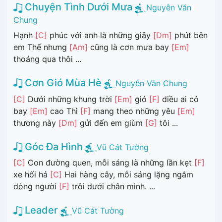
Chuyện Tình Dưới Mưa
Nguyễn Văn
Chung
Hạnh
[C]
phúc với anh là những giây
[Dm]
phút bên
em Thế nhưng
[Am]
cũng là cơn mưa bay
[Em]
thoáng qua thôi ...
Cơn Gió Mùa Hè
Nguyễn Văn Chung
[C]
Dưới những khung trời
[Em]
gió
[F]
diều ai có
bay
[Em]
cao Thì
[F]
mang theo những yêu
[Em]
thương này
[Dm]
gửi đến em giùm
[G]
tôi ...
Góc Đa Hình
Vũ Cát Tường
[C]
Con đường quen, mỗi sáng là những lần kẹt
[F]
xe hối hả
[C]
Hai hàng cây, mỗi sáng lặng ngắm
dòng người
[F]
trôi dưới chân mình. ...
Leader
Vũ Cát Tường