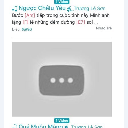
1 Video
Ngược Chiều Yêu
Trương Lê Sơn
Bước
[Am]
tiếp trong cuộc tình này Mình anh
lặng
[F]
lẽ những đêm đường
[E7]
soi ...
Nhạc Trẻ
Điệu:
Ballad
1 Video
Quá Muộn Màng
Trương Lê Sơn