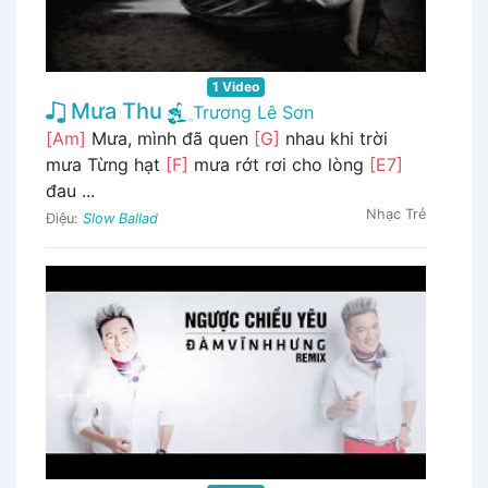
1 Video
Mưa Thu
Trương Lê Sơn
[Am]
Mưa, mình đã quen
[G]
nhau khi trời
mưa Từng hạt
[F]
mưa rớt rơi cho lòng
[E7]
đau ...
Nhạc Trẻ
Điệu:
Slow Ballad