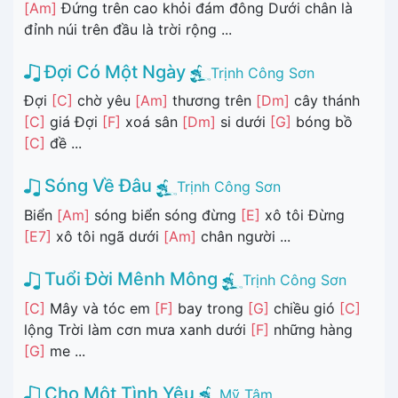
[Am]
Đứng trên cao khỏi đám đông Dưới chân là
đỉnh núi trên đầu là trời rộng ...
Đợi Có Một Ngày
Trịnh Công Sơn
Đợi
[C]
chờ yêu
[Am]
thương trên
[Dm]
cây thánh
[C]
giá Đợi
[F]
xoá sân
[Dm]
si dưới
[G]
bóng bồ
[C]
đề ...
Sóng Về Đâu
Trịnh Công Sơn
Biển
[Am]
sóng biển sóng đừng
[E]
xô tôi Đừng
[E7]
xô tôi ngã dưới
[Am]
chân người ...
Tuổi Đời Mênh Mông
Trịnh Công Sơn
[C]
Mây và tóc em
[F]
bay trong
[G]
chiều gió
[C]
lộng Trời làm cơn mưa xanh dưới
[F]
những hàng
[G]
me ...
Cho Một Tình Yêu
Mỹ Tâm