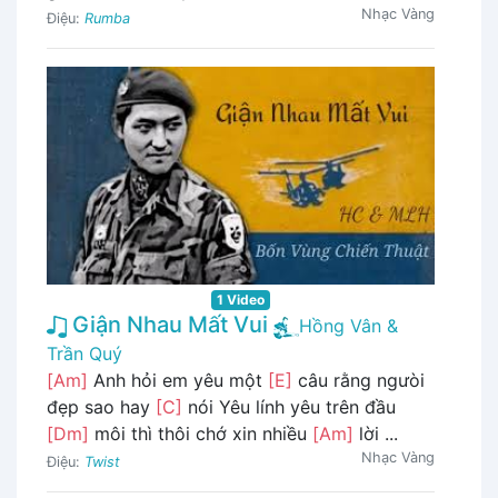
Nhạc Vàng
Điệu:
Rumba
1 Video
Giận Nhau Mất Vui
Hồng Vân &
Trần Quý
[Am]
Anh hỏi em yêu một
[E]
câu rằng ngưòi
đẹp sao hay
[C]
nói Yêu lính yêu trên đầu
[Dm]
môi thì thôi chớ xin nhiều
[Am]
lời ...
Nhạc Vàng
Điệu:
Twist