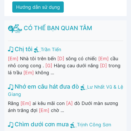
Hướng dẫn sử dụng
CÓ THỂ BẠN QUAN TÂM
Chị tôi
Trần Tiến
[Em]
Nhà tôi trên bến
[D]
sông có chiếc
[Em]
cầu
nhỏ cong cong .
[G]
Hàng cau dưới nắng
[D]
trong
lá trầu
[Em]
không ...
Nhớ em câu hát đưa đò
Lư Nhất Vũ & Lệ
Giang
Rằng
[Em]
ai kêu mãi con
[A]
đò Dưới màn sương
ánh trăng đợi
[Em]
chờ ...
Chìm dưới cơn mưa
Trịnh Công Sơn