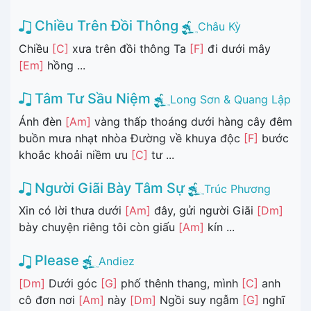
Chiều Trên Đồi Thông
Châu Kỳ
Chiều
[C]
xưa trên đồi thông Ta
[F]
đi dưới mây
[Em]
hồng ...
Tâm Tư Sầu Niệm
Long Sơn & Quang Lập
Ánh đèn
[Am]
vàng thấp thoáng dưới hàng cây đêm
buồn mưa nhạt nhòa Đường về khuya độc
[F]
bước
khoắc khoải niềm ưu
[C]
tư ...
Người Giãi Bày Tâm Sự
Trúc Phương
Xin có lời thưa dưới
[Am]
đây, gửi người Giãi
[Dm]
bày chuyện riêng tôi còn giấu
[Am]
kín ...
Please
Andiez
[Dm]
Dưới góc
[G]
phố thênh thang, mình
[C]
anh
cô đơn nơi
[Am]
này
[Dm]
Ngồi suy ngẫm
[G]
nghĩ