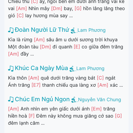
Chiều thu
[C]
ấy, ngồi bên em dưới ánh trăng vai kề
vai
[Am]
Nhìn mây
[Dm]
bay,
[G]
hồn lâng lâng theo
gió
[C]
lay hương mùa say ...
Đoàn Người Lữ Thứ
Lam Phương
Kìa là rừng
[Am]
sâu âm u dưới sương trời khuya
Một đoàn tàu
[Dm]
đi quanh
[E]
co giữa đêm trăng
[Am]
đầy ...
Khúc Ca Ngày Mùa
Lam Phương
Kìa thôn
[Am]
quê dưới trăng vàng bát
[C]
ngát
Ánh trăng
[E7]
thanh chiếu qua làng xơ
[Am]
xác ...
Chúc Em Ngủ Ngon
Nguyễn Văn Chung
[Am]
Anh nhìn em yên giấc dưới ánh
[Em]
trăng
hiền hoà
[F]
Đêm này không mưa giăng cớ sao
[G]
đêm lạnh căm ...