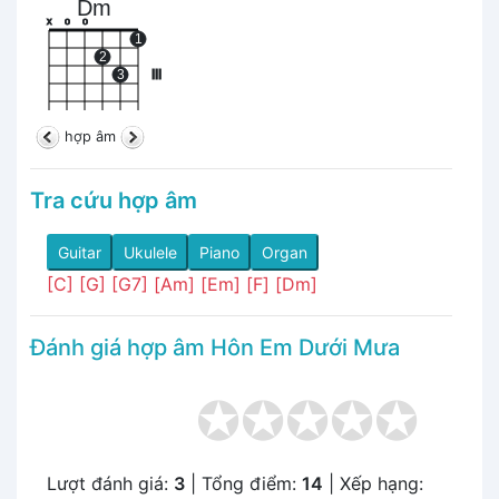
Dm
x
o
o
1
2
3
III
hợp âm
Tra cứu hợp âm
Guitar
Ukulele
Piano
Organ
[C]
[G]
[G7]
[Am]
[Em]
[F]
[Dm]
Đánh giá hợp âm Hôn Em Dưới Mưa
Lượt đánh giá:
3
| Tổng điểm:
14
| Xếp hạng: