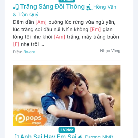
Trăng Sáng Đồi Thông
Hồng Vân
& Trần Quý
Đêm dần
[Am]
buông lúc rừng vừa ngủ yên,
lúc trăng soi đầu núi Nhìn không
[Em]
gian
lòng tôi như khói
[Am]
trắng, mây trắng buồn
[F]
nhẹ trôi ...
Nhạc Vàng
Điệu:
Bolero
1 Video
Anh Sai Hay Em Sai
Dương Nhất