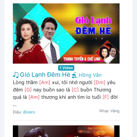
1 Video
Gió Lạnh Đêm Hè
Hồng Vân
Lòng thầm
[Am]
xui, tôi nhớ người
[Dm]
yêu
đêm
[G]
nay buồn sao là
[C]
buồn Thương
quá là
[Am]
thương khi anh tìm lo tuổi
[F]
đời
...
Nhạc Vàng
Điệu:
Bolero