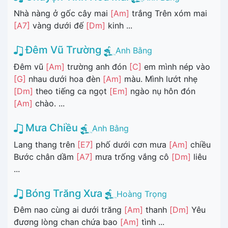
Nhà nàng ở gốc cây mai
[Am]
trắng Trên xóm mai
[A7]
vàng dưới đế
[Dm]
kinh ...
Đêm Vũ Trường
Anh Bằng
Đêm vũ
[Am]
trường anh đón
[C]
em mình nép vào
[G]
nhau dưới hoa đèn
[Am]
màu. Mình lướt nhẹ
[Dm]
theo tiếng ca ngọt
[Em]
ngào nụ hôn đón
[Am]
chào. ...
Mưa Chiều
Anh Bằng
Lang thang trên
[E7]
phố dưới cơn mưa
[Am]
chiều
Bước chân dầm
[A7]
mưa trống vắng cô
[Dm]
liêu
...
Bóng Trăng Xưa
Hoàng Trọng
Đêm nao cùng ai dưới trăng
[Am]
thanh
[Dm]
Yêu
đương lòng chan chứa bao
[Am]
tình ...