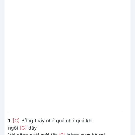
1.
[C]
Bỗng thấy nhớ quá nhớ quá khi
ngồi
[G]
đây
Với nắng quái mới tắt
[C]
bỗng mưa hè rơi