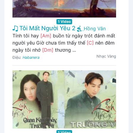
1 Video
Tôi Mất Người Yêu 2
Hồng Vân
Tính tôi hay
[Am]
buồn từ ngày trót đánh mất
người yêu Giờ chưa tìm thấy thế
[C]
nên đêm
ngày tôi nhớ
[Dm]
thương ...
Nhạc Vàng
Điệu:
Habanera
1 Video