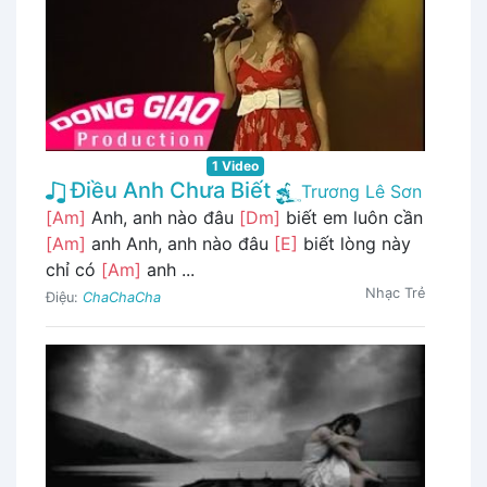
1 Video
Điều Anh Chưa Biết
Trương Lê Sơn
[Am]
Anh, anh nào đâu
[Dm]
biết em luôn cần
[Am]
anh Anh, anh nào đâu
[E]
biết lòng này
chỉ có
[Am]
anh ...
Nhạc Trẻ
Điệu:
ChaChaCha