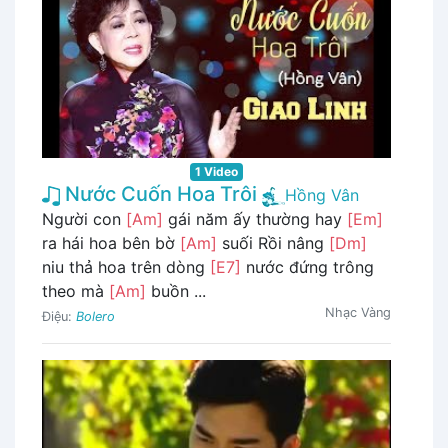
1 Video
Nước Cuốn Hoa Trôi
Hồng Vân
Người con
[Am]
gái năm ấy thường hay
[Em]
ra hái hoa bên bờ
[Am]
suối Rồi nâng
[Dm]
niu thả hoa trên dòng
[E7]
nước đứng trông
theo mà
[Am]
buồn ...
Nhạc Vàng
Điệu:
Bolero