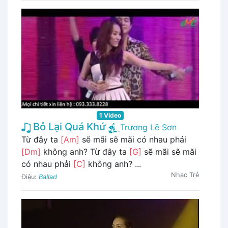
1 Video
Bỏ Lại Quá Khứ
Trương Lê Sơn
Từ đây ta
[Am]
sẽ mãi sẽ mãi có nhau phải
[Dm]
không anh? Từ đây ta
[G]
sẽ mãi sẽ mãi
có nhau phải
[C]
không anh? ...
Nhạc Trẻ
Điệu:
Ballad