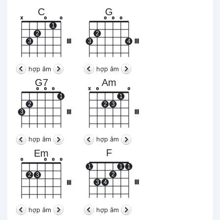
C
G
x
o
o
o
o
o
1
2
2
3
III
3
4
III
hợp âm
hợp âm
G7
Am
o
o
o
x
o
o
1
1
2
2
3
3
III
III
hợp âm
hợp âm
F
Em
o
o
o
o
1
1
1
2
2
3
3
4
III
III
hợp âm
hợp âm