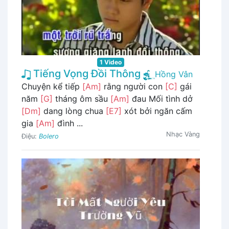
1 Video
Tiếng Vọng Đồi Thông
Hồng Vân
Chuyện kể tiếp
[Am]
rằng người con
[C]
gái
năm
[G]
tháng ôm sầu
[Am]
đau Mối tình dở
[Dm]
dang lòng chua
[E7]
xót bởi ngăn cấm
gia
[Am]
đình ...
Nhạc Vàng
Điệu:
Bolero