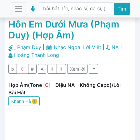
Tìm
Hôn Em Dưới Mưa (Phạm
Duy) (Hợp Âm)
Phạm Duy
|
Nhạc Ngoại Lời Việt
|
NA
|
Hoàng Thanh Long
b
[C]
#
A
⇓
⇑
Xem lời
Hợp Âm(Tone
[C]
- Điệu NA - Không Capo)/Lời
Bài Hát
Khánh Hà
B