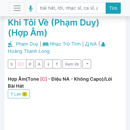
Tìm
Khi Tôi Về (Phạm Duy)
(Hợp Âm)
Phạm Duy
|
Nhạc Trữ Tình
|
NA
|
Hoàng Thanh Long
b
[C]
#
A
⇓
⇑
Xem lời
Hợp Âm(Tone
[C]
- Điệu NA - Không Capo)/Lời
Bài Hát
Ý Lan
D