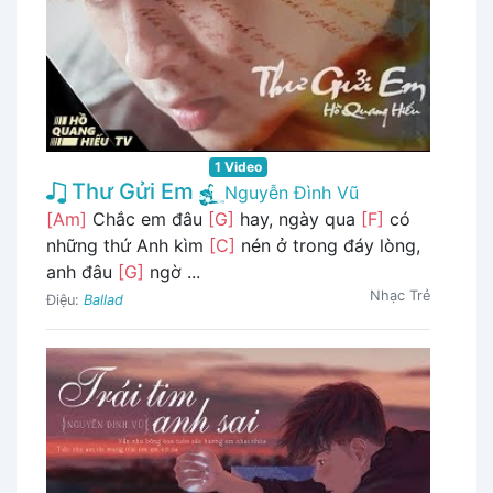
1 Video
Thư Gửi Em
Nguyễn Đình Vũ
[Am]
Chắc em đâu
[G]
hay, ngày qua
[F]
có
những thứ Anh kìm
[C]
nén ở trong đáy lòng,
anh đâu
[G]
ngờ ...
Nhạc Trẻ
Điệu:
Ballad