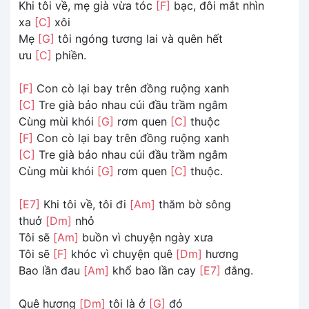
Khi tôi về, mẹ già vừa tóc
[F]
bạc, đôi mắt nhìn
xa
[C]
xôi
Mẹ
[G]
tôi ngóng tương lai và quên hết
ưu
[C]
phiền.
[F]
Con cò lại bay trên đồng ruộng xanh
[C]
Tre già bảo nhau cúi đầu trầm ngâm
Cùng mùi khói
[G]
rơm quen
[C]
thuộc
[F]
Con cò lại bay trên đồng ruộng xanh
[C]
Tre già bảo nhau cúi đầu trầm ngâm
Cùng mùi khói
[G]
rơm quen
[C]
thuộc.
[E7]
Khi tôi về, tôi đi
[Am]
thăm bờ sông
thuở
[Dm]
nhỏ
Tôi sẽ
[Am]
buồn vì chuyện ngày xưa
Tôi sẽ
[F]
khóc vì chuyện quê
[Dm]
hương
Bao lần đau
[Am]
khổ bao lần cay
[E7]
đắng.
Quê hương
[Dm]
tôi là ở
[G]
đó