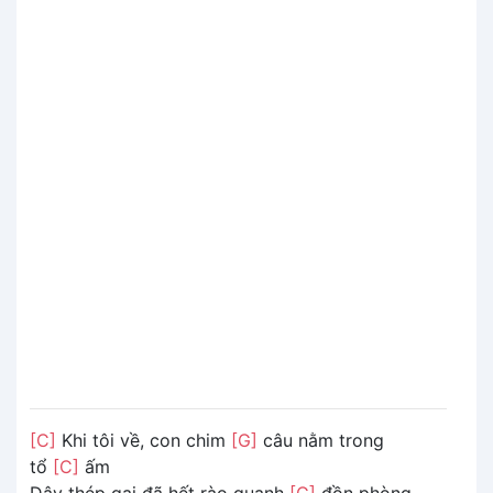
[C]
Khi tôi về, con chim
[G]
câu nằm trong
tổ
[C]
ấm
Dây thép gai đã hết rào quanh
[G]
đồn phòng