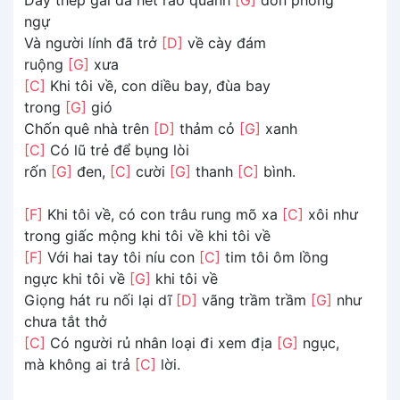
ngự
Và người lính đã trở
[D]
về cày đám
ruộng
[G]
xưa
[C]
Khi tôi về, con diều bay, đùa bay
trong
[G]
gió
Chốn quê nhà trên
[D]
thảm cỏ
[G]
xanh
[C]
Có lũ trẻ để bụng lòi
rốn
[G]
đen,
[C]
cười
[G]
thanh
[C]
bình.
[F]
Khi tôi về, có con trâu rung mõ xa
[C]
xôi như
trong giấc mộng khi tôi về khi tôi về
[F]
Với hai tay tôi níu con
[C]
tim tôi ôm lồng
ngực khi tôi về
[G]
khi tôi về
Giọng hát ru nối lại dĩ
[D]
vãng trầm trầm
[G]
như
chưa tắt thở
[C]
Có người rủ nhân loại đi xem địa
[G]
ngục,
mà không ai trả
[C]
lời.