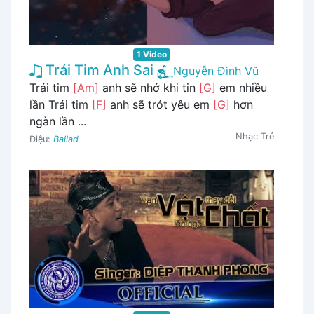
1 Video
Trái Tim Anh Sai
Nguyễn Đình Vũ
Trái tim
[Am]
anh sẽ nhớ khi tin
[G]
em nhiều
lần Trái tim
[F]
anh sẽ trót yêu em
[G]
hơn
ngàn lần ...
Nhạc Trẻ
Điệu:
Ballad