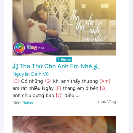
1 Video
Tha Thứ Cho Anh Em Nhé
Nguyễn Đình Vũ
[C]
Có những
[G]
khi anh thấy thương
[Am]
em rất nhiều Ngày
[F]
tháng em ở bên
[G]
anh chịu đựng bao
[C]
điều ...
Nhạc Vàng
Điệu:
Ballad