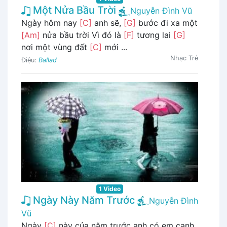
Một Nửa Bầu Trời
Nguyễn Đình Vũ
Ngày hôm nay
[C]
anh sẽ,
[G]
bước đi xa một
[Am]
nửa bầu trời Vì đó là
[F]
tương lai
[G]
nơi một vùng đất
[C]
mới ...
Nhạc Trẻ
Điệu:
Ballad
1 Video
Ngày Này Năm Trước
Nguyễn Đình
Vũ
Ngày
[C]
này của năm trước anh có em cạnh