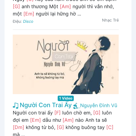
[G]
anh thương Một
[Am]
người thì vẫn nhớ,
một
[Em]
người lại hững hờ ...
Nhạc Trẻ
Điệu:
Disco
1 Video
Người Con Trai Ấy
Nguyễn Đình Vũ
Người con trai ấy
[F]
luôn chờ em,
[G]
luôn
đợi em
[Em]
dẫu như
[Am]
nào Anh ta sẽ
[Dm]
không từ bỏ,
[G]
không buông tay
[C]
mà ...