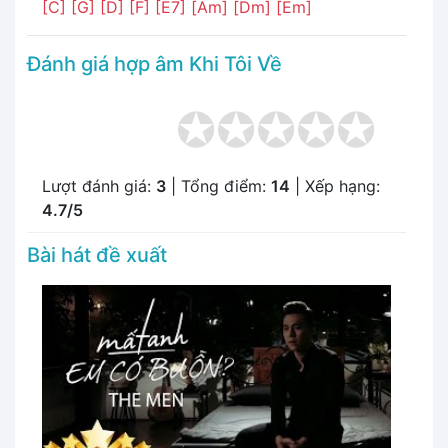
[C]
[G]
[D]
[F]
[E7]
[Am]
[Dm]
[Em]
Đánh giá hợp âm Khi Tôi Về
Lượt đánh giá:
3
| Tổng điểm:
14
| Xếp hạng:
4.7/5
Bài hát đề xuất