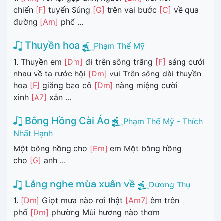
chiến
[F]
tuyến Súng
[G]
trên vai bước
[C]
về qua
đường
[Am]
phố ...
Thuyền hoa
Phạm Thế Mỹ
1. Thuyền em
[Dm]
đi trên sông trăng
[F]
sáng cưới
nhau về ta rước hội
[Dm]
vui Trên sông dài thuyền
hoa
[F]
giăng bao cô
[Dm]
nàng miệng cười
xinh
[A7]
xắn ...
Bông Hồng Cài Áo
Phạm Thế Mỹ - Thích
Nhất Hạnh
Một bông hồng cho
[Em]
em Một bông hồng
cho
[G]
anh ...
Lắng nghe mùa xuân về
Dương Thụ
1.
[Dm]
Giọt mưa nào rơi thật
[Am7]
êm trên
phố
[Dm]
phường Mùi hương nào thơm