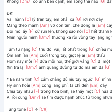
Không
[Dm7]
có anh bên cạnh, em sống thế nào
[G]
đâ
ĐK:
Vali hành
[C]
lý trên tay, em phải xa
[G]
rời nơi đây
Mang theo mảnh
[Am]
vỡ con tim, che dòng lệ
[Em]
ca
Đôi môi ấy
[F]
cứ run lên, không sao nói
[C]
hết thành l
Nhìn người mình
[Dm7]
thương xa rời vòng tay lặng n
Tâm tư nặng
[C]
trĩu đôi vai, lất phất trong
[G]
chiều m
Ôm anh lần
[Am]
cuối trong tay, giọt lệ ai
[Em]
thấu
Hôm nay mỗi
[F]
đứa mỗi nơi, thế giới vắng
[C]
đi một 
Xin trả lại
[Dm7]
anh quãng đường tự do mà em đã
[G]
* Ba năm tình
[C]
cảm chẳng đủ níu tay người
[G]
mình
Hy sinh hoài
[Am]
công lãng phí, ta chỉ đến
[Em]
đây
Chia tay nhau
[F]
trong hòa bình, sẽ thấy một
[C]
nửa đ
Ai rồi cũng
[Dm7]
sẽ tìm được hạnh phúc từ trong nhữ
Tăng tone
[C]
->
[C#]