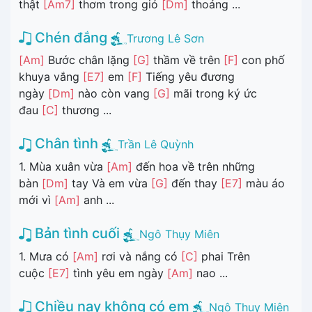
thật
[Am7]
thơm trong gió
[Dm]
thoảng ...
Chén đắng
Trương Lê Sơn
[Am]
Bước chân lặng
[G]
thầm về trên
[F]
con phố
khuya vắng
[E7]
em
[F]
Tiếng yêu đương
ngày
[Dm]
nào còn vang
[G]
mãi trong ký ức
đau
[C]
thương ...
Chân tình
Trần Lê Quỳnh
1. Mùa xuân vừa
[Am]
đến hoa về trên những
bàn
[Dm]
tay Và em vừa
[G]
đến thay
[E7]
màu áo
mới vì
[Am]
anh ...
Bản tình cuối
Ngô Thụy Miên
1. Mưa có
[Am]
rơi và nắng có
[C]
phai Trên
cuộc
[E7]
tình yêu em ngày
[Am]
nao ...
Chiều nay không có em
Ngô Thụy Miên