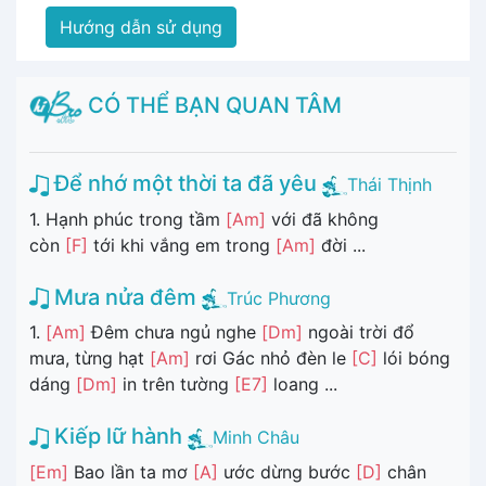
Hướng dẫn sử dụng
CÓ THỂ BẠN QUAN TÂM
Để nhớ một thời ta đã yêu
Thái Thịnh
1. Hạnh phúc trong tầm
[Am]
với đã không
còn
[F]
tới khi vắng em trong
[Am]
đời ...
Mưa nửa đêm
Trúc Phương
1.
[Am]
Đêm chưa ngủ nghe
[Dm]
ngoài trời đổ
mưa, từng hạt
[Am]
rơi Gác nhỏ đèn le
[C]
lói bóng
dáng
[Dm]
in trên tường
[E7]
loang ...
Kiếp lữ hành
Minh Châu
[Em]
Bao lần ta mơ
[A]
ước dừng bước
[D]
chân