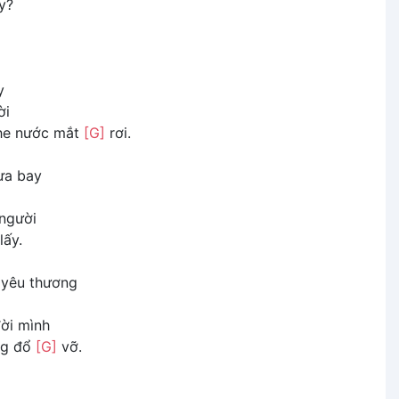
y?
y
ời
ghe nước mắt
[G]
rơi.
ưa bay
người
lấy.
 yêu thương
ời mình
ng đổ
[G]
vỡ.