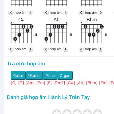
hợp âm
hợp âm
hợp âm
C#
Ab
Bbm
x
x
x
1
1
1
1
1
1
1
2
2
4
III
3
III
3
4
III
4
4
hợp âm
hợp âm
hợp âm
Tra cứu hợp âm
Guitar
Ukulele
Piano
Organ
[C]
[G]
[Am]
[Em]
[F]
[Dm7]
[C#]
[Ab]
[Bbm]
[Fm]
[F
Đánh giá hợp âm Hành Lý Trên Tay