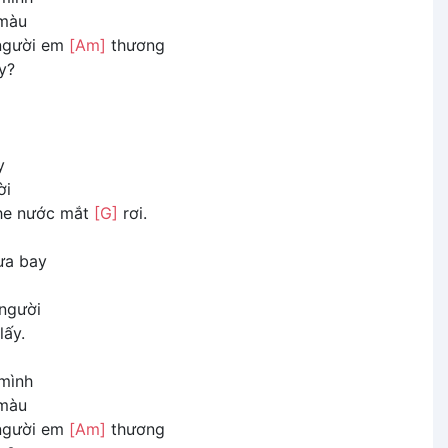
 màu
người em
[Am]
thương
y?
y
ời
ghe nước mắt
[G]
rơi.
ưa bay
người
lấy.
 mình
 màu
người em
[Am]
thương