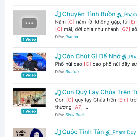
Chuyện Tình Buồn
Phạm
Năm
[C]
năm rồi không gặp, từ
[E
[C]
mãi, đời chia như nhánh
[G7]
sôn
Điệu:
Rumba
1 Video
Còn Chút Gì Để Nhớ
Ph
Phố núi cao
[C]
cao phố núi đầy s
Điệu:
Boston
1 Video
Con Quỳ Lạy Chúa Trên Tr
Con
[C]
quỳ lạy Chúa trên
[Em]
trờ
thương
[A7]
...
1 Video
Điệu:
Slow Rock
Cuộc Tình Tàn
Phạm Duy