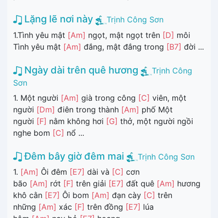
Lặng lẽ nơi này
Trịnh Công Sơn
1.Tình yêu mật
[Am]
ngọt, mật ngọt trên
[D]
môi
Tình yêu mật
[Am]
đắng, mật đắng trong
[B7]
đời ...
Ngày dài trên quê hương
Trịnh Công
Sơn
1. Một người
[Am]
già trong công
[C]
viên, một
người
[Dm]
điên trong thành
[Am]
phố Một
người
[F]
nằm không hơi
[G]
thở, một người ngồi
nghe bom
[C]
nổ ...
Đêm bây giờ đêm mai
Trịnh Công Sơn
1.
[Am]
Ôi đêm
[E7]
dài và
[C]
cơn
bão
[Am]
rớt
[F]
trên giải
[E7]
đất quê
[Am]
hương
khô cằn
[E7]
Ôi bom
[Am]
đạn cày
[C]
trên
những
[Am]
xác
[F]
trên đồng
[E7]
lúa