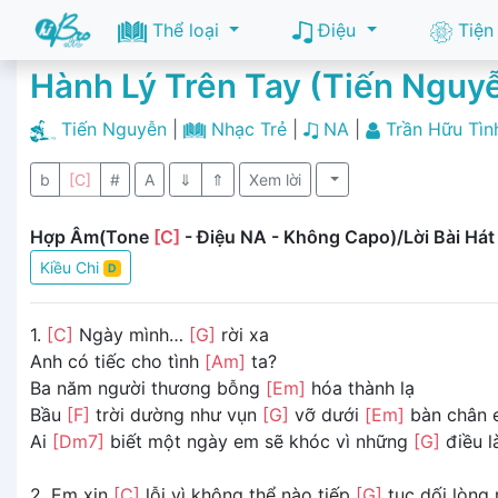
Thể loại
Điệu
Tiện
Hành Lý Trên Tay (Tiến Nguy
Tiến Nguyễn
|
Nhạc Trẻ
|
NA
|
Trần Hữu Tìn
b
[C]
#
A
⇓
⇑
Xem lời
Hợp Âm(Tone
[C]
- Điệu NA - Không Capo)/Lời Bài Hát
Kiều Chi
D
1.
[C]
Ngày mình…
[G]
rời xa
Anh có tiếc cho tình
[Am]
ta?
Ba năm người thương bỗng
[Em]
hóa thành lạ
Bầu
[F]
trời dường như vụn
[G]
vỡ dưới
[Em]
bàn chân
Ai
[Dm7]
biết một ngày em sẽ khóc vì những
[G]
điều l
2. Em xin
[C]
lỗi vì không thể nào tiếp
[G]
tục dối lòng