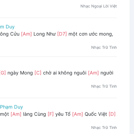
Nhạc Ngoại Lời Việt
ạm Duy
sông Cửu
[Am]
Long Như
[D7]
một cơn ước mong,
Nhạc Trữ Tình
[G]
ngày Mong
[C]
chờ ai không nguôi
[Am]
người
Nhạc Trữ Tình
Phạm Duy
 một
[Am]
làng Cùng
[F]
yêu Tổ
[Am]
Quốc Việt
[D]
Nhạc Trữ Tình