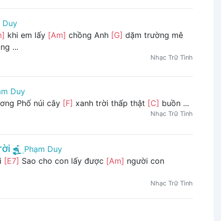
 Duy
m]
khi em lấy
[Am]
chồng Anh
[G]
dặm trường mê
g ...
Nhạc Trữ Tình
ạm Duy
ương Phố núi cây
[F]
xanh trời thấp thật
[C]
buồn ...
Nhạc Trữ Tình
ời
Phạm Duy
i
[E7]
Sao cho con lấy được
[Am]
người con
Nhạc Trữ Tình