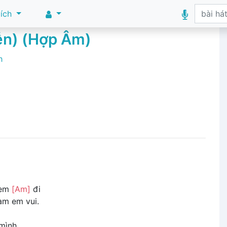
 ích
ễn) (Hợp Âm)
h
 em
[Am]
đi
àm em vui.
 mình