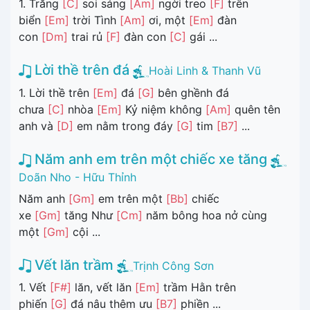
1. Trăng
[C]
soi sáng
[Am]
ngời treo
[F]
trên
biển
[Em]
trời Tình
[Am]
ơi, một
[Em]
đàn
con
[Dm]
trai rủ
[F]
đàn con
[C]
gái ...
Lời thề trên đá
Hoài Linh & Thanh Vũ
1. Lời thề trên
[Em]
đá
[G]
bên ghềnh đá
chưa
[C]
nhòa
[Em]
Kỷ niệm không
[Am]
quên tên
anh và
[D]
em nằm trong đáy
[G]
tim
[B7]
...
Năm anh em trên một chiếc xe tăng
Doãn Nho - Hữu Thỉnh
Năm anh
[Gm]
em trên một
[Bb]
chiếc
xe
[Gm]
tăng Như
[Cm]
năm bông hoa nở cùng
một
[Gm]
cội ...
Vết lăn trầm
Trịnh Công Sơn
1. Vết
[F#]
lăn, vết lăn
[Em]
trầm Hằn trên
phiến
[G]
đá nâu thêm ưu
[B7]
phiền ...