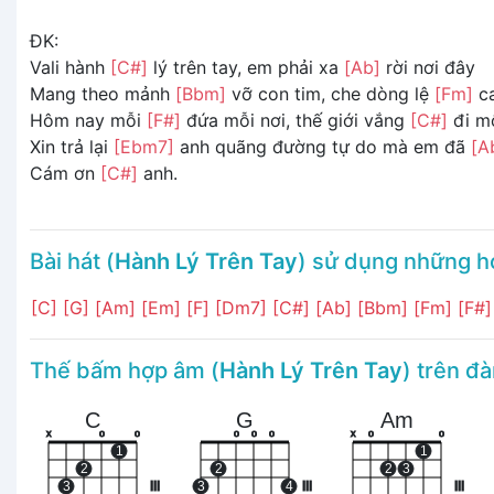
ĐK:
Vali hành
[C#]
lý trên tay, em phải xa
[Ab]
rời nơi đây
Mang theo mảnh
[Bbm]
vỡ con tim, che dòng lệ
[Fm]
c
Hôm nay mỗi
[F#]
đứa mỗi nơi, thế giới vắng
[C#]
đi m
Xin trả lại
[Ebm7]
anh quãng đường tự do mà em đã
[A
Cám ơn
[C#]
anh.
Bài hát (
Hành Lý Trên Tay
) sử dụng những 
[C]
[G]
[Am]
[Em]
[F]
[Dm7]
[C#]
[Ab]
[Bbm]
[Fm]
[F#
Thế bấm hợp âm (
Hành Lý Trên Tay
) trên đ
C
G
Am
x
o
o
o
o
o
x
o
o
1
1
2
2
2
3
3
III
3
4
III
III