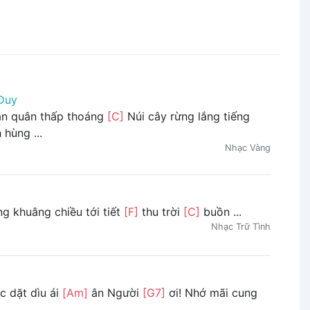
Duy
àn quân thấp thoáng
[C]
Núi cây rừng lắng tiếng
hùng ...
Nhạc Vàng
g khuâng chiều tới tiết
[F]
thu trời
[C]
buồn ...
Nhạc Trữ Tình
c dặt dìu ái
[Am]
ân Người
[G7]
ơi! Nhớ mãi cung