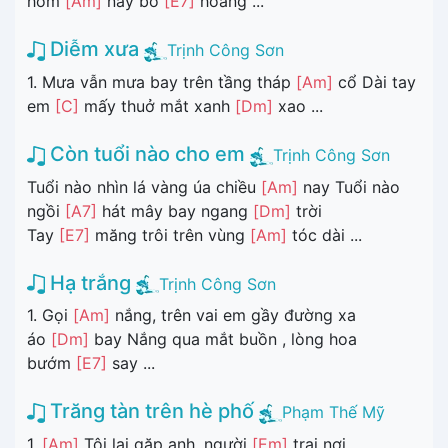
hôm
[Am]
nay bỏ
[E7]
hoang ...
Diễm xưa
Trịnh Công Sơn
1. Mưa vẫn mưa bay trên tầng tháp
[Am]
cổ Dài tay
em
[C]
mấy thuở mắt xanh
[Dm]
xao ...
Còn tuổi nào cho em
Trịnh Công Sơn
Tuổi nào nhìn lá vàng úa chiều
[Am]
nay Tuổi nào
ngồi
[A7]
hát mây bay ngang
[Dm]
trời
Tay
[E7]
măng trôi trên vùng
[Am]
tóc dài ...
Hạ trắng
Trịnh Công Sơn
1. Gọi
[Am]
nắng, trên vai em gầy đường xa
áo
[Dm]
bay Nắng qua mắt buồn , lòng hoa
bướm
[E7]
say ...
Trăng tàn trên hè phố
Phạm Thế Mỹ
1.
[Am]
Tôi lại gặp anh, người
[Em]
trai nơi