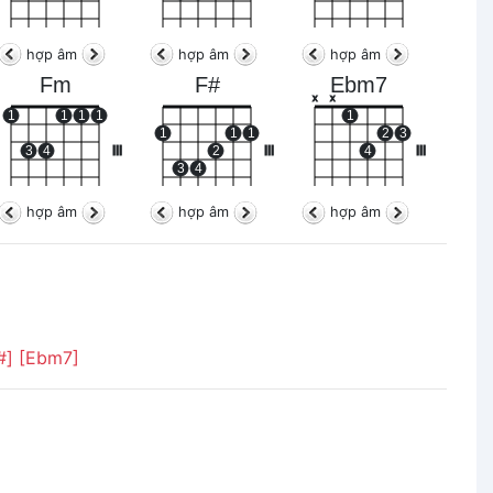
hợp âm
hợp âm
hợp âm
Fm
F#
Ebm7
x
x
1
1
1
1
1
1
1
1
2
3
3
4
III
2
III
4
III
3
4
hợp âm
hợp âm
hợp âm
#]
[Ebm7]