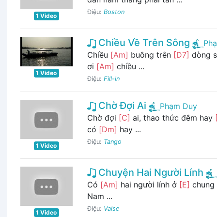
Điệu:
Boston
1 Video
Chiều Về Trên Sông
Ph
Chiều
[Am]
buông trên
[D7]
dòng 
ơi
[Am]
chiều ...
1 Video
Điệu:
Fill-in
Chờ Đợi Ai
Phạm Duy
Chờ đợi
[C]
ai, thao thức đêm hay
có
[Dm]
hay ...
Điệu:
Tango
1 Video
Chuyện Hai Người Lính
Có
[Am]
hai người lính ở
[E]
chung
Nam ...
Điệu:
Valse
1 Video