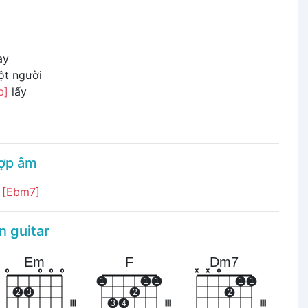
ay
ột người
b]
lấy
hợp âm
]
[Ebm7]
àn
guitar
Em
F
Dm7
o
o
o
o
x
x
o
1
1
1
1
1
2
3
2
2
III
3
4
III
III