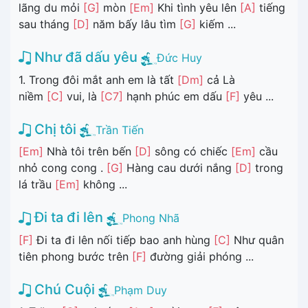
lãng du mỏi
[G]
mòn
[Em]
Khi tình yêu lên
[A]
tiếng
sau tháng
[D]
năm bấy lâu tìm
[G]
kiếm ...
Như đã dấu yêu
Đức Huy
1. Trong đôi mắt anh em là tất
[Dm]
cả Là
niềm
[C]
vui, là
[C7]
hạnh phúc em dấu
[F]
yêu ...
Chị tôi
Trần Tiến
[Em]
Nhà tôi trên bến
[D]
sông có chiếc
[Em]
cầu
nhỏ cong cong .
[G]
Hàng cau dưới nắng
[D]
trong
lá trầu
[Em]
không ...
Đi ta đi lên
Phong Nhã
[F]
Đi ta đi lên nối tiếp bao anh hùng
[C]
Như quân
tiên phong bước trên
[F]
đường giải phóng ...
Chú Cuội
Phạm Duy