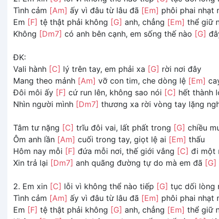
Tình cảm
[Am]
ấy vì đâu từ lâu đã
[Em]
phôi phai nhạt
Em
[F]
tệ thật phải không
[G]
anh, chẳng
[Em]
thể giữ 
Không
[Dm7]
có anh bên cạnh, em sống thế nào
[G]
đâ
ĐK:
Vali hành
[C]
lý trên tay, em phải xa
[G]
rời nơi đây
Mang theo mảnh
[Am]
vỡ con tim, che dòng lệ
[Em]
ca
Đôi môi ấy
[F]
cứ run lên, không sao nói
[C]
hết thành l
Nhìn người mình
[Dm7]
thương xa rời vòng tay lặng n
Tâm tư nặng
[C]
trĩu đôi vai, lất phất trong
[G]
chiều m
Ôm anh lần
[Am]
cuối trong tay, giọt lệ ai
[Em]
thấu
Hôm nay mỗi
[F]
đứa mỗi nơi, thế giới vắng
[C]
đi một 
Xin trả lại
[Dm7]
anh quãng đường tự do mà em đã
[G]
2. Em xin
[C]
lỗi vì không thể nào tiếp
[G]
tục dối lòng
Tình cảm
[Am]
ấy vì đâu từ lâu đã
[Em]
phôi phai nhạt
Em
[F]
tệ thật phải không
[G]
anh, chẳng
[Em]
thể giữ 