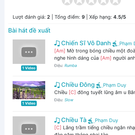
Lượt đánh giá:
2
| Tổng điểm:
9
| Xếp hạng:
4.5/5
Bài hát đề xuất
Chiến Sĩ Vô Danh
Phạm 
[Am]
Mờ trong bóng chiều một đo
nghe hình dáng của
[Am]
người anh 
Điệu:
Rumba
1 Video
Chiều Đông
Phạm Duy
Chiều
[C]
đông tuyết lũng âm u Bân
Điệu:
Slow
1 Video
Chiều Tà
Phạm Duy
[C]
Lắng trầm tiếng chiều ngân nhạ
đàn năm tháng phai tàn ...