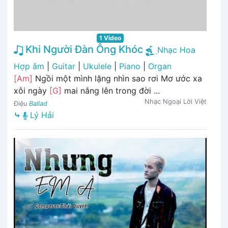
1 Video
Khi Người Đàn Ông Khóc
Nhạc Hoa
Hợp âm
|
Guitar
|
Ukulele
|
Piano
|
Organ
[Am]
Ngồi một mình lặng nhìn sao rơi Mơ ước xa
xôi ngày
[G]
mai nắng lên trong đời ...
Nhạc Ngoại Lời Việt
Điệu
Ballad
⤷
Lý Hải