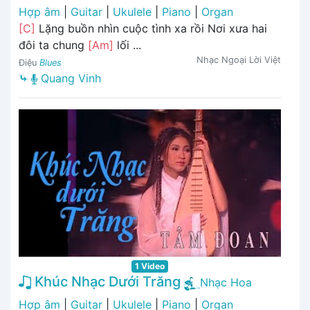
Hợp âm
|
Guitar
|
Ukulele
|
Piano
|
Organ
[C]
Lặng buồn nhìn cuộc tình xa rồi Nơi xưa hai
đôi ta chung
[Am]
lối ...
Nhạc Ngoại Lời Việt
Điệu
Blues
⤷
Quang Vinh
1 Video
Khúc Nhạc Dưới Trăng
Nhạc Hoa
Hợp âm
|
Guitar
|
Ukulele
|
Piano
|
Organ