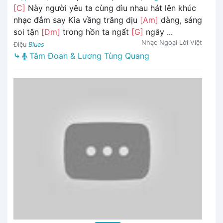
[C]
Này người yêu ta cùng dìu nhau hát lên khúc
nhạc đắm say Kìa vầng trăng dịu
[Am]
dàng, sáng
soi tận
[Dm]
trong hồn ta ngất
[G]
ngây ...
Nhạc Ngoại Lời Việt
Điệu
Blues
⤷
Tâm Đoan & Lương Tùng Quang