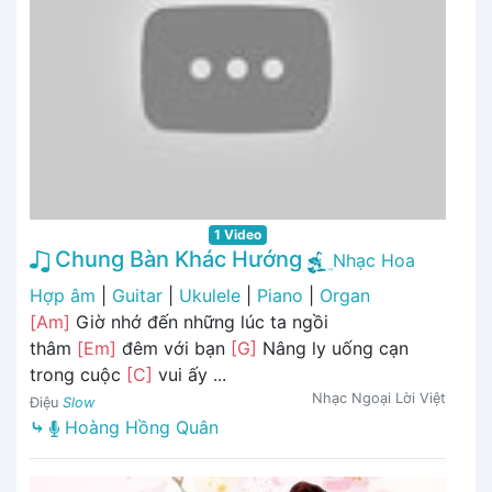
1 Video
Chung Bàn Khác Hướng
Nhạc Hoa
Hợp âm
|
Guitar
|
Ukulele
|
Piano
|
Organ
[Am]
Giờ nhớ đến những lúc ta ngồi
thâm
[Em]
đêm với bạn
[G]
Nâng ly uống cạn
trong cuộc
[C]
vui ấy ...
Nhạc Ngoại Lời Việt
Điệu
Slow
⤷
Hoàng Hồng Quân