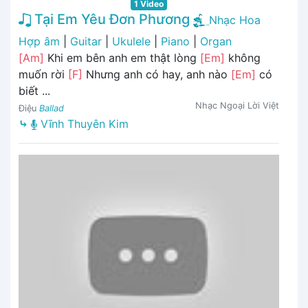
1 Video
Tại Em Yêu Đơn Phương
Nhạc Hoa
Hợp âm
|
Guitar
|
Ukulele
|
Piano
|
Organ
[Am]
Khi em bên anh em thật lòng
[Em]
không
muốn rời
[F]
Nhưng anh có hay, anh nào
[Em]
có
biết ...
Nhạc Ngoại Lời Việt
Điệu
Ballad
⤷
Vĩnh Thuyên Kim