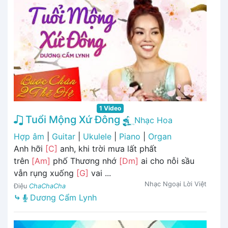
1 Video
Tuổi Mộng Xứ Đông
Nhạc Hoa
Hợp âm
|
Guitar
|
Ukulele
|
Piano
|
Organ
Anh hỡi
[C]
anh, khi trời mưa lất phất
trên
[Am]
phố Thương nhớ
[Dm]
ai cho nỗi sầu
vẫn rụng xuống
[G]
vai ...
Nhạc Ngoại Lời Việt
Điệu
ChaChaCha
⤷
Dương Cẩm Lynh