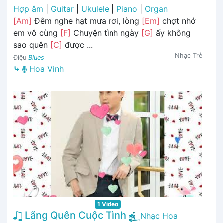
Hợp âm
|
Guitar
|
Ukulele
|
Piano
|
Organ
[Am]
Đêm nghe hạt mưa rơi, lòng
[Em]
chợt nhớ
em vô cùng
[F]
Chuyện tình ngày
[G]
ấy không
sao quên
[C]
được ...
Nhạc Trẻ
Điệu
Blues
⤷
Hoa Vinh
1 Video
Lãng Quên Cuộc Tình
Nhạc Hoa