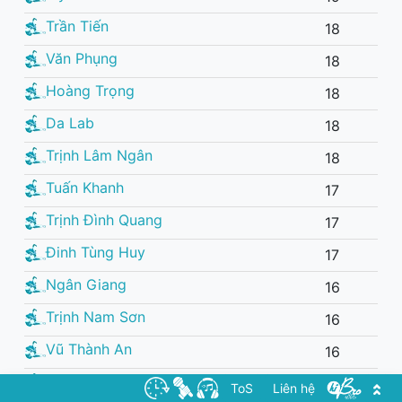
Trần Tiến
18
Văn Phụng
18
Hoàng Trọng
18
Da Lab
18
Trịnh Lâm Ngân
18
Tuấn Khanh
17
Trịnh Đình Quang
17
Đinh Tùng Huy
17
Ngân Giang
16
Trịnh Nam Sơn
16
Vũ Thành An
16
Phạm Bảo Nam
16
ToS
Liên hệ