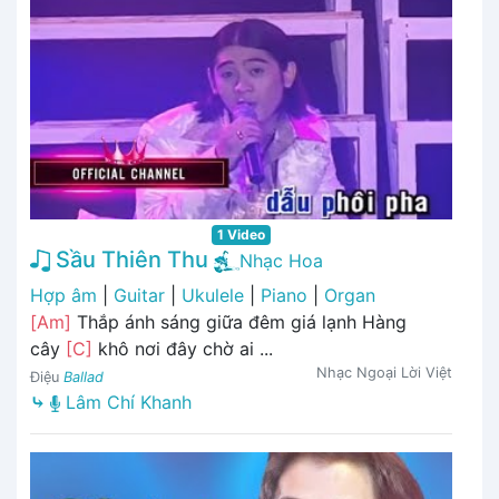
1 Video
Sầu Thiên Thu
Nhạc Hoa
Hợp âm
|
Guitar
|
Ukulele
|
Piano
|
Organ
[Am]
Thắp ánh sáng giữa đêm giá lạnh Hàng
cây
[C]
khô nơi đây chờ ai ...
Nhạc Ngoại Lời Việt
Điệu
Ballad
⤷
Lâm Chí Khanh