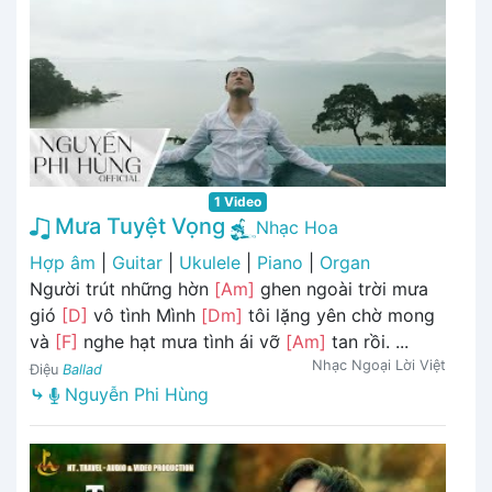
1 Video
Mưa Tuyệt Vọng
Nhạc Hoa
Hợp âm
|
Guitar
|
Ukulele
|
Piano
|
Organ
Người trút những hờn
[Am]
ghen ngoài trời mưa
gió
[D]
vô tình Mình
[Dm]
tôi lặng yên chờ mong
và
[F]
nghe hạt mưa tình ái vỡ
[Am]
tan rồi. ...
Nhạc Ngoại Lời Việt
Điệu
Ballad
⤷
Nguyễn Phi Hùng