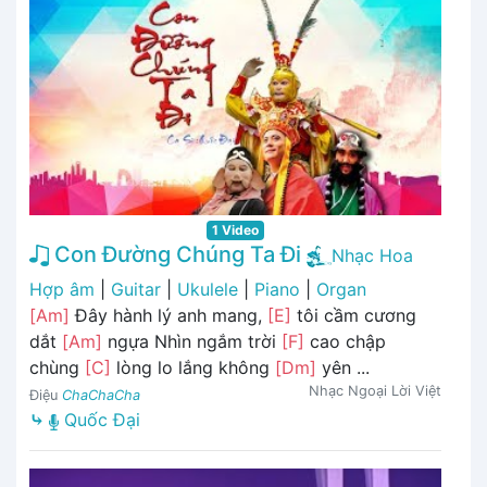
1 Video
Con Đường Chúng Ta Đi
Nhạc Hoa
Hợp âm
|
Guitar
|
Ukulele
|
Piano
|
Organ
[Am]
Đây hành lý anh mang,
[E]
tôi cầm cương
dắt
[Am]
ngựa Nhìn ngắm trời
[F]
cao chập
chùng
[C]
lòng lo lắng không
[Dm]
yên ...
Nhạc Ngoại Lời Việt
Điệu
ChaChaCha
⤷
Quốc Đại