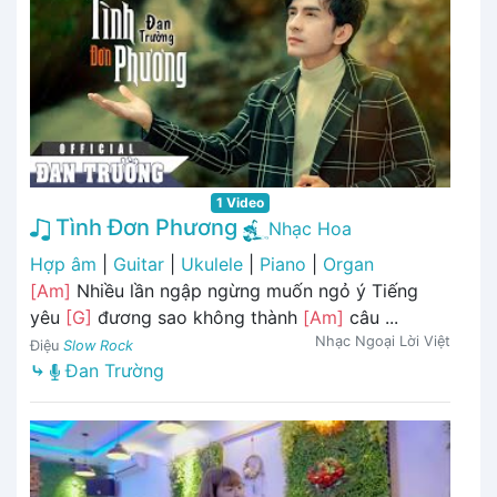
1 Video
Tình Đơn Phương
Nhạc Hoa
Hợp âm
|
Guitar
|
Ukulele
|
Piano
|
Organ
[Am]
Nhiều lần ngập ngừng muốn ngỏ ý Tiếng
yêu
[G]
đương sao không thành
[Am]
câu ...
Nhạc Ngoại Lời Việt
Điệu
Slow Rock
⤷
Đan Trường