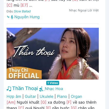
[C]
mù
[E7]
...
Nhạc Ngoại Lời Việt
Điệu
Slow Ballad
⤷
Nguyễn Hưng
1 Video
Thần Thoại
Nhạc Hoa
Hợp âm
|
Guitar
|
Ukulele
|
Piano
|
Organ
[Am]
Người khuất
[G]
xa đường
[F]
về sao thênh
thang
[C]
quá Người
[F]
gần bước
[G]
chân vẫn