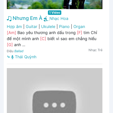
1 Video
Nhưng Em À
Nhạc Hoa
Hợp âm
|
Guitar
|
Ukulele
|
Piano
|
Organ
[Am]
Bao yêu thương anh dấu trong
[F]
tim Chỉ
để một mình anh
[C]
biết vì sao em chẳng hiểu
[G]
anh ...
Nhạc Trẻ
Điệu
Ballad
⤷
Thái Quỳnh