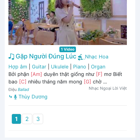
1 Video
Gặp Người Đúng Lúc
Nhạc Hoa
Hợp âm
|
Guitar
|
Ukulele
|
Piano
|
Organ
Bởi phận
[Am]
duyên thật giống như
[F]
mơ Biết
bao
[C]
nhiêu tháng năm mong
[G]
chờ ...
Nhạc Ngoại Lời Việt
Điệu
Ballad
⤷
Thùy Dương
1
2
3