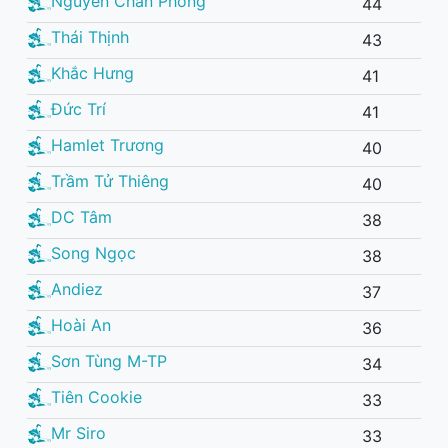
Nguyên Chấn Phong
44
Thái Thịnh
43
Khắc Hưng
41
Đức Trí
41
Hamlet Trương
40
Trầm Tử Thiêng
40
DC Tâm
38
Song Ngọc
38
Andiez
37
Hoài An
36
Sơn Tùng M-TP
34
Tiên Cookie
33
Mr Siro
33