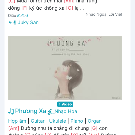
[C]
Mưa rơi rơi trên mái
[Am]
nhà Từng
dòng
[F]
ký ức không xa
[C]
lạ ...
Nhạc Ngoại Lời Việt
Điệu
Ballad
⤷
Juky San
1 Video
Phương Xa
Nhạc Hoa
Hợp âm
|
Guitar
|
Ukulele
|
Piano
|
Organ
[Am]
Dường như ta chẳng đi chung
[G]
con