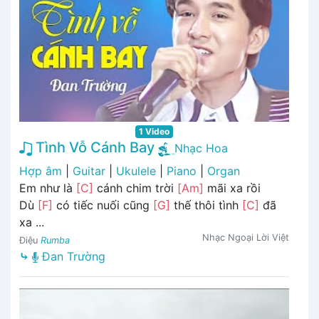
1 Video
Tình Vỗ Cánh Bay
Nhạc Hoa
Hợp âm
|
Guitar
|
Ukulele
|
Piano
|
Organ
Em như là
[C]
cánh chim trời
[Am]
mãi xa rồi
Dù
[F]
có tiếc nuối cũng
[G]
thế thôi tình
[C]
đã
xa ...
Nhạc Ngoại Lời Việt
Điệu
Rumba
⤷
Đan Trường