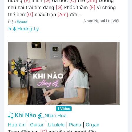
đường
[F]
mình
[G]
đã ước
[C]
thề
[Am]
Dường
như hai trái tim đang
[G]
khóc thầm
[F]
vì chẳng
thể bên
[G]
nhau trọn
[Am]
đời ...
Nhạc Ngoại Lời Việt
Điệu
Ballad
⤷
Hương Ly
1 Video
Khi Nào
Nhạc Hoa
Hợp âm
|
Guitar
|
Ukulele
|
Piano
|
Organ
Từng đêm em
[C]
mơ về anh người đâu