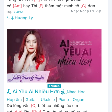
có
[Am]
hay Thì
[F]
thầm một mình cô
[G]
đơn ...
Nhạc Ngoại Lời Việt
Điệu
Ballad
⤷
Hương Ly
1 Video
Ai Yêu Ai Nhiều Hơn
Nhạc Hoa
Hợp âm
|
Guitar
|
Ukulele
|
Piano
|
Organ
Dù lòng vẫn
[C]
biết có những lúc em
sai
[Am]
lầm
[Dm]
Con tim ghen tuông với