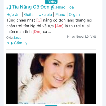
1 Video
Tia Nắng Cô Đơn
Nhạc Hoa
Hợp âm
|
Guitar
|
Ukulele
|
Piano
|
Organ
Từng chiều nhạt
[C]
nắng cô đơn lang thang nơi
chân trời tím Người về tựa
[Am]
lá thu rơi ru ai
miên man tình
[Dm]
xa ...
Nhạc Ngoại Lời Việt
Điệu
Blues
⤷
Cẩm Ly