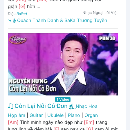
giận
[G]
hờn ...
Nhạc Ngoại Lời Việt
Điệu
Ballad
⤷
Quách Thành Danh & SaKa Trương Tuyền
1 Video
Còn Lại Nỗi Cô Đơn
Nhạc Hoa
Hợp âm
|
Guitar
|
Ukulele
|
Piano
|
Organ
[Am]
Tình mình ngày nào đẹp như
[Em]
trăng
lung linh về đêm Mà
[F]
sao nay xa
[G]
xăm ôi mịt