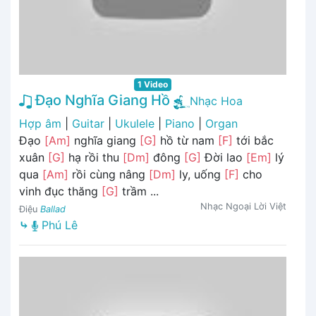
1 Video
Đạo Nghĩa Giang Hồ
Nhạc Hoa
Hợp âm
|
Guitar
|
Ukulele
|
Piano
|
Organ
Đạo
[Am]
nghĩa giang
[G]
hồ từ nam
[F]
tới bắc
xuân
[G]
hạ rồi thu
[Dm]
đông
[G]
Đời lao
[Em]
lý
qua
[Am]
rồi cùng nâng
[Dm]
ly, uống
[F]
cho
vinh đục thăng
[G]
trầm ...
Nhạc Ngoại Lời Việt
Điệu
Ballad
⤷
Phú Lê