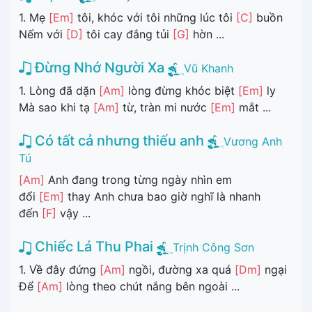
1. Mẹ
[Em]
tôi, khóc với tôi những lúc tôi
[C]
buồn
Nếm với
[D]
tôi cay đắng tủi
[G]
hờn ...
Đừng Nhớ Người Xa
Vũ Khanh
1. Lòng đã dặn
[Am]
lòng đừng khóc biệt
[Em]
ly
Mà sao khi tạ
[Am]
từ, tràn mi nước
[Em]
mắt ...
Có tất cả nhưng thiếu anh
Vương Anh
Tú
[Am]
Anh đang trong từng ngày nhìn em
đổi
[Em]
thay Anh chưa bao giờ nghĩ là nhanh
đến
[F]
vậy ...
Chiếc Lá Thu Phai
Trịnh Công Sơn
1. Về đây đứng
[Am]
ngồi, đường xa quá
[Dm]
ngại
Để
[Am]
lòng theo chút nắng bên ngoài ...