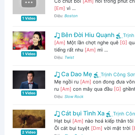
Có chút bồi
[Am]
hồi trong phút c
[Em]
vì ...
Điệu:
Boston
1 Video
Bên Đời Hiu Quạnh
Trịn
[Am]
Một lần chợt nghe quê
[G]
qu
tiếng rất nhu
[Am]
mì ...
1 Video
Điệu:
Twist
Ca Dao Mẹ
Trịnh Công Sơ
Mẹ ngồi ru
[Am]
con đong đưa võ
ru
[Am]
con mây qua đầu
[G]
ghềnh
1 Video
Điệu:
Slow Rock
Cát bụi Tình Xa
Trịnh Cô
Hạt bụi
[Am]
nào hoá kiếp thân tô
Ôi cát bụi tuyệt
[Dm]
vời mặt trời
[
2 Video