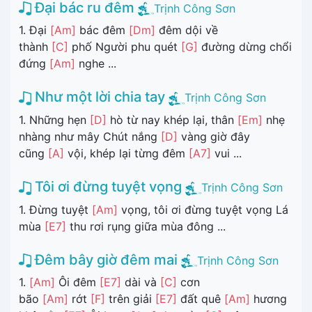
Đại bác ru đêm
Trịnh Công Sơn
1. Đại
[Am]
bác đêm
[Dm]
đêm dội về
thành
[C]
phố Người phu quét
[G]
đường dừng chổi
đứng
[Am]
nghe ...
Như một lời chia tay
Trịnh Công Sơn
1. Những hẹn
[D]
hò từ nay khép lại, thân
[Em]
nhẹ
nhàng như mây Chút nắng
[D]
vàng giờ đây
cũng
[A]
vội, khép lại từng đêm
[A7]
vui ...
Tôi ơi đừng tuyệt vọng
Trịnh Công Sơn
1. Đừng tuyệt
[Am]
vọng, tôi ơi đừng tuyệt vọng Lá
mùa
[E7]
thu rơi rụng giữa mùa đông ...
Đêm bây giờ đêm mai
Trịnh Công Sơn
1.
[Am]
Ôi đêm
[E7]
dài và
[C]
cơn
bão
[Am]
rớt
[F]
trên giải
[E7]
đất quê
[Am]
hương