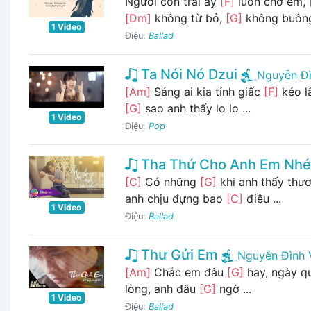
Người con trai ấy
[F]
luôn chờ em,
[Dm]
không từ bỏ,
[G]
không buôn
1 Video
Điệu:
Ballad
Ta Nói Nó Dzui
Nguyễn Đ
[Am]
Sáng ai kia tỉnh giấc
[F]
kéo l
[G]
sao anh thấy lo lo ...
1 Video
Điệu:
Pop
Tha Thứ Cho Anh Em Nhé
[C]
Có những
[G]
khi anh thấy thư
anh chịu đựng bao
[C]
điều ...
1 Video
Điệu:
Ballad
Thư Gửi Em
Nguyễn Đình 
[Am]
Chắc em đâu
[G]
hay, ngày 
lòng, anh đâu
[G]
ngờ ...
1 Video
Điệu:
Ballad