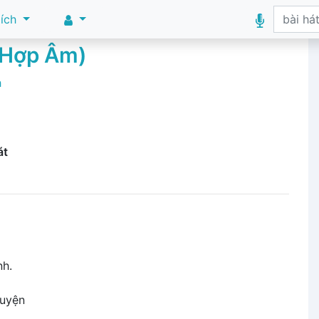
 ích
(Hợp Âm)
h
át
h.
uyện