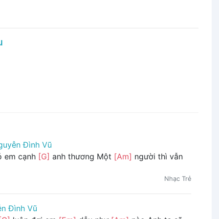
u
guyễn Đình Vũ
ó em cạnh
[G]
anh thương Một
[Am]
người thì vẫn
Nhạc Trẻ
n Đình Vũ