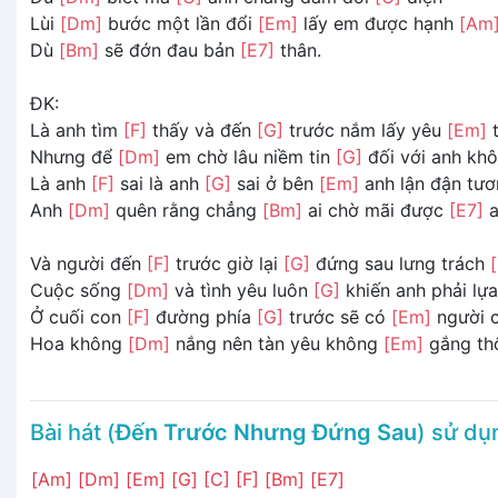
Lùi
[Dm]
bước một lần đổi
[Em]
lấy em được hạnh
[Am
Dù
[Bm]
sẽ đớn đau bản
[E7]
thân.
ĐK:
Là anh tìm
[F]
thấy và đến
[G]
trước nắm lấy yêu
[Em]
t
Nhưng để
[Dm]
em chờ lâu niềm tin
[G]
đối với anh kh
Là anh
[F]
sai là anh
[G]
sai ở bên
[Em]
anh lận đận tư
Anh
[Dm]
quên rằng chẳng
[Bm]
ai chờ mãi được
[E7]
a
Và người đến
[F]
trước giờ lại
[G]
đứng sau lưng trách
Cuộc sống
[Dm]
và tình yêu luôn
[G]
khiến anh phải lự
Ở cuối con
[F]
đường phía
[G]
trước sẽ có
[Em]
người 
Hoa không
[Dm]
nắng nên tàn yêu không
[Em]
gắng thô
Bài hát (
Đến Trước Nhưng Đứng Sau
) sử d
[Am]
[Dm]
[Em]
[G]
[C]
[F]
[Bm]
[E7]