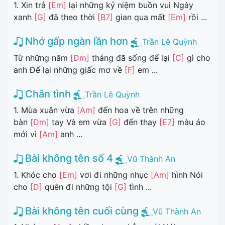
1. Xin trả
[Em]
lại những kỷ niệm buồn vui Ngày
xanh
[G]
đã theo thời
[B7]
gian qua mất
[Em]
rồi ...
Nhớ gấp ngàn lần hơn
Trần Lê Quỳnh
Từ những năm
[Dm]
tháng đã sống để lại
[C]
gì cho
anh Để lại những giấc mơ về
[F]
em ...
Chân tình
Trần Lê Quỳnh
1. Mùa xuân vừa
[Am]
đến hoa về trên những
bàn
[Dm]
tay Và em vừa
[G]
đến thay
[E7]
màu áo
mới vì
[Am]
anh ...
Bài không tên số 4
Vũ Thành An
1. Khóc cho
[Em]
vơi đi những nhục
[Am]
hình Nói
cho
[D]
quên đi những tội
[G]
tình ...
Bài không tên cuối cùng
Vũ Thành An