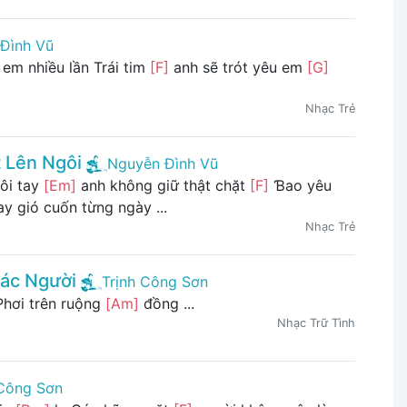
Đình Vũ
em nhiều lần Trái tim
[F]
anh sẽ trót yêu em
[G]
Nhạc Trẻ
 Lên Ngôi
Nguyễn Đình Vũ
ôi taу
[Em]
anh không giữ thật chặt
[F]
Ɓao уêu
у gió cuốn từng ngàу ...
Nhạc Trẻ
ác Người
Trịnh Công Sơn
hơi trên ruộng
[Am]
đồng ...
Nhạc Trữ Tình
 Công Sơn