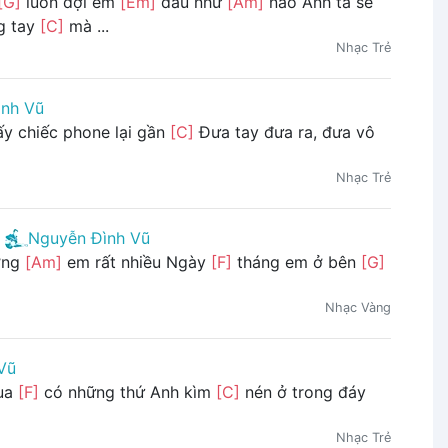
[G]
luôn đợi em
[Em]
dẫu như
[Am]
nào Anh ta sẽ
g tay
[C]
mà ...
Nhạc Trẻ
ình Vũ
ấy chiếc phone lại gần
[C]
Đưa tay đưa ra, đưa vô
Nhạc Trẻ
Nguyễn Đình Vũ
ơng
[Am]
em rất nhiều Ngày
[F]
tháng em ở bên
[G]
Nhạc Vàng
Vũ
qua
[F]
có những thứ Anh kìm
[C]
nén ở trong đáy
Nhạc Trẻ