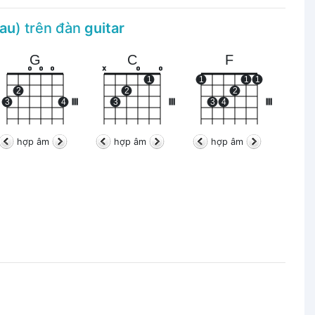
au
) trên đàn
guitar
G
C
F
o
o
o
x
o
o
1
1
1
1
2
2
2
3
4
III
3
III
3
4
III
hợp âm
hợp âm
hợp âm