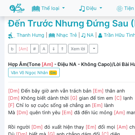
Thể loại
Điệu
Tiện
Đến Trước Nhưng Đứng Sau 
Thanh Hưng
|
Nhạc Trẻ
|
NA
|
Trần Hữu Tìn
b
[Am]
#
A
⇓
⇑
Xem lời
Hợp Âm(Tone
[Am]
- Điệu NA - Không Capo)/Lời Bài H
Văn Võ Ngọc Nhân
Cm
[Dm]
Đến bây giờ anh vẫn trách bản
[Em]
thân anh
[Dm]
Không biết dành thời
[G]
gian để tim em
[C]
lạnh
[F]
Chỉ lo sợ cuộc sống sẽ chẳng an
[Em]
lành
Mà
[Dm]
quên tình yêu
[Em]
đã đến lúc mỏng
[Am]
man
Rồi người
[Dm]
đó xuất hiện thay
[Em]
đổi mọi
[Am]
ch
Dù
[Dm]
biết mà
[G]
anh chẳng dám đối
[C]
diện