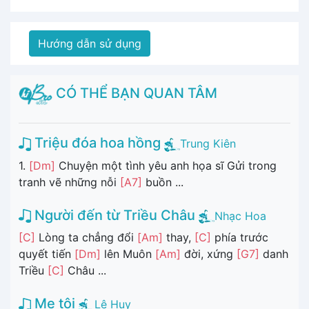
Hướng dẫn sử dụng
CÓ THỂ BẠN QUAN TÂM
Triệu đóa hoa hồng
Trung Kiên
1.
[Dm]
Chuyện một tình yêu anh họa sĩ Gửi trong
tranh vẽ những nỗi
[A7]
buồn ...
Người đến từ Triều Châu
Nhạc Hoa
[C]
Lòng ta chẳng đổi
[Am]
thay,
[C]
phía trước
quyết tiến
[Dm]
lên Muôn
[Am]
đời, xứng
[G7]
danh
Triều
[C]
Châu ...
Mẹ tôi
Lê Huy