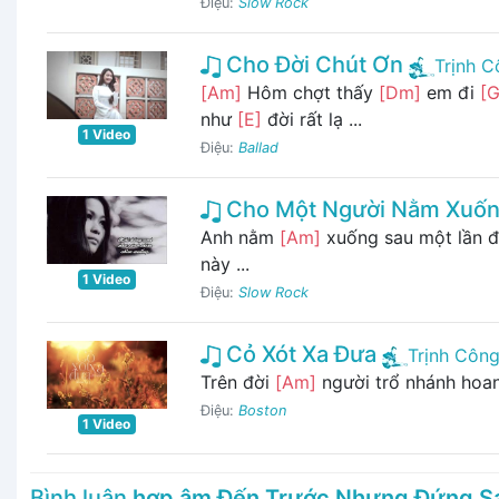
Điệu:
Slow Rock
Cho Đời Chút Ơn
Trịnh 
[Am]
Hôm chợt thấy
[Dm]
em đi
[G
như
[E]
đời rất lạ ...
1 Video
Điệu:
Ballad
Cho Một Người Nằm Xuố
Anh nằm
[Am]
xuống sau một lần 
này ...
1 Video
Điệu:
Slow Rock
Cỏ Xót Xa Đưa
Trịnh Côn
Trên đời
[Am]
người trổ nhánh ho
Điệu:
Boston
1 Video
Bình luận
hợp âm Đến Trước Nhưng Đứng S