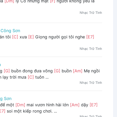
hia
[Dm]
ly Có những mặt
[F]
người không yêu là
Nhạc Trữ Tình
h Công Sơn
án tôi
[C]
xưa
[E]
Giọng người gọi tôi nghe
[E7]
Nhạc Trữ Tình
n
ng
[G]
buồn đong đưa võng
[G]
buồn
[Am]
Mẹ ngồi
 lạy trời mưa
[C]
tuôn ...
Nhạc Trữ Tình
ng Sơn
i để một
[Dm]
mai vươn hình hài lớn
[Am]
dậy
[E7]
E7]
soi một kiếp rong chơi. ...
Nhạc Trữ Tình