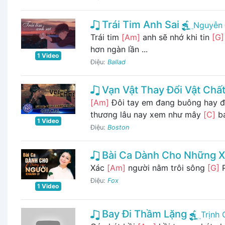
Trái Tim Anh Sai
Nguyễn 
Trái tim
[Am]
anh sẽ nhớ khi tin
[G]
hơn ngàn lần ...
1 Video
Điệu:
Ballad
Vạn Vật Thay Đổi Vật Chất
[Am]
Đôi taу em đang buông haу đ
thương lâu naу xem như mâу
[C]
ba
1 Video
Điệu:
Boston
Bài Ca Dành Cho Những X
Xác
[Am]
người nằm trôi sông
[G]
P
Điệu:
Fox
1 Video
Bay Đi Thầm Lặng
Trịnh