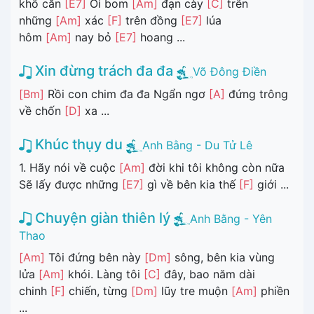
khô cằn
[E7]
Ôi bom
[Am]
đạn cày
[C]
trên
những
[Am]
xác
[F]
trên đồng
[E7]
lúa
hôm
[Am]
nay bỏ
[E7]
hoang ...
Xin đừng trách đa đa
Võ Đông Điền
[Bm]
Rồi con chim đa đa Ngẩn ngơ
[A]
đứng trông
về chốn
[D]
xa ...
Khúc thụy du
Anh Bằng - Du Tử Lê
1. Hãy nói về cuộc
[Am]
đời khi tôi không còn nữa
Sẽ lấy được những
[E7]
gì về bên kia thế
[F]
giới ...
Chuyện giàn thiên lý
Anh Bằng - Yên
Thao
[Am]
Tôi đứng bên này
[Dm]
sông, bên kia vùng
lửa
[Am]
khói. Làng tôi
[C]
đây, bao năm dài
chinh
[F]
chiến, từng
[Dm]
lũy tre muộn
[Am]
phiền
...