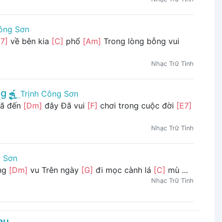
Công Sơn
7]
về bên kia
[C]
phố
[Am]
Trong lòng bỗng vui
Nhạc Trữ Tình
ng
Trịnh Công Sơn
đã đến
[Dm]
đây Đã vui
[F]
chơi trong cuộc đời
[E7]
Nhạc Trữ Tình
g Sơn
ang
[Dm]
vu Trên ngày
[G]
đi mọc cành lá
[C]
mù ...
Nhạc Trữ Tình
au