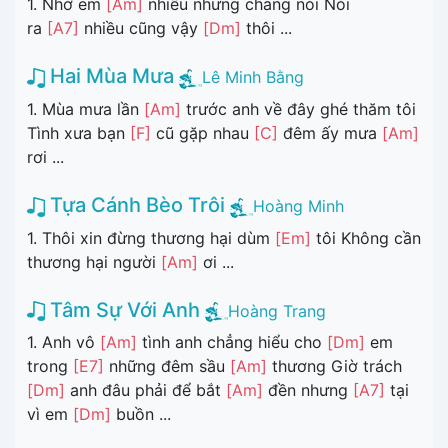
1. Nhớ em
[Am]
nhiều nhưng chẳng nói Nói
ra
[A7]
nhiều cũng vậy
[Dm]
thôi ...
Hai Mùa Mưa
Lê Minh Bằng
1. Mùa mưa lần
[Am]
trước anh về đây ghé thăm tôi
Tình xưa bạn
[F]
cũ gặp nhau
[C]
đêm ấy mưa
[Am]
rơi ...
Tựa Cánh Bèo Trôi
Hoàng Minh
1. Thôi xin đừng thương hại dùm
[Em]
tôi Không cần
thương hại người
[Am]
ơi ...
Tâm Sự Với Anh
Hoàng Trang
1. Anh vô
[Am]
tình anh chẳng hiểu cho
[Dm]
em
trong
[E7]
những đêm sầu
[Am]
thương Giờ trách
[Dm]
anh đâu phải để bắt
[Am]
đền nhưng
[A7]
tại
vì em
[Dm]
buồn ...