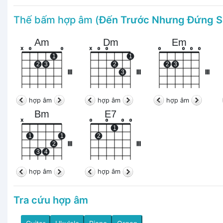
Thế bấm hợp âm (
Đến Trước Nhưng Đứng S
Am
Dm
Em
x
o
o
x
o
o
o
o
o
o
1
1
2
3
2
2
3
III
3
III
III
hợp âm
hợp âm
hợp âm
Bm
E7
x
o
o
o
o
1
1
1
2
2
III
III
3
4
hợp âm
hợp âm
Tra cứu hợp âm