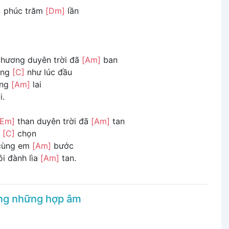
]
phúc trăm
[Dm]
lần
hương duyên trời đã
[Am]
ban
ông
[C]
như lúc đầu
ơng
[Am]
lai
i.
[Em]
than duyên trời đã
[Am]
tan
a
[C]
chọn
cùng em
[Am]
bước
i đành lìa
[Am]
tan.
ụng những hợp âm