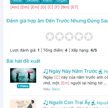
Guitar
Ukulele
Piano
Organ
[Am]
[Dm]
[Em]
[G]
[C]
[F]
[Bm]
[E7]
Đánh giá hợp âm Đến Trước Nhưng Đứng Sa
Lượt đánh giá:
1
| Tổng điểm:
4
| Xếp hạng:
4/5
Bài hát đề xuất
Ngày Này Năm Trước
N
Ngày
[C]
này của năm trước anh c
nhớ, một
[Em]
người lại hững hờ ...
1 Video
Điệu:
Disco
Người Con Trai Ấy
Nguyễ