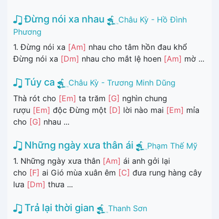
Đừng nói xa nhau
Châu Kỳ - Hồ Đình
Phương
1. Đừng nói xa
[Am]
nhau cho tâm hồn đau khổ
Đừng nói xa
[Dm]
nhau cho mắt lệ hoen
[Am]
mờ ...
Túy ca
Châu Kỳ - Trương Minh Dũng
Thà rót cho
[Em]
ta trăm
[G]
nghìn chung
rượu
[Em]
độc Đừng một
[D]
lời nào mai
[Em]
mỉa
cho
[G]
nhau ...
Những ngày xưa thân ái
Phạm Thế Mỹ
1. Những ngày xưa thân
[Am]
ái anh gởi lại
cho
[F]
ai Gió mùa xuân êm
[C]
đưa rung hàng cây
lưa
[Dm]
thưa ...
Trả lại thời gian
Thanh Sơn