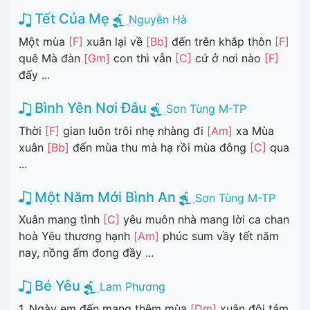
Tết Của Mẹ
Nguyễn Hà
Một mùa
[F]
xuân lại về
[Bb]
đến trên khắp thôn
[F]
quê Mà đàn
[Gm]
con thì vẫn
[C]
cứ ở nơi nào
[F]
đấy ...
Bình Yên Nơi Đâu
Sơn Tùng M-TP
Thời
[F]
gian luôn trôi nhẹ nhàng đi
[Am]
xa Mùa
xuân
[Bb]
đến mùa thu mà hạ rồi mùa đông
[C]
qua
...
Một Năm Mới Bình An
Sơn Tùng M-TP
Xuân mang tình
[C]
yêu muôn nhà mang lời ca chan
hoà Yêu thương hạnh
[Am]
phúc sum vầy tết năm
nay, nồng ấm đong đầy ...
Bé Yêu
Lam Phương
1. Ngày em đến mang thêm mùa
[Dm]
xuân đôi tám