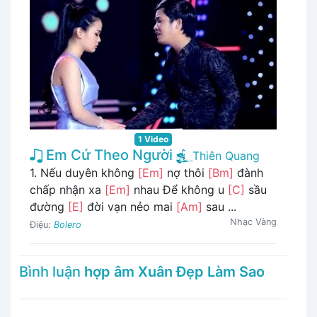
1 Video
Em Cứ Theo Người
Thiên Quang
1. Nếu duyên không
[Em]
nợ thôi
[Bm]
đành
chấp nhận xa
[Em]
nhau Để không u
[C]
sầu
đường
[E]
đời vạn nẻo mai
[Am]
sau ...
Nhạc Vàng
Điệu:
Bolero
Bình luận
hợp âm Xuân Đẹp Làm Sao