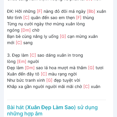
ĐK: Hỡi những
[F]
nàng đỏ đôi má ngày
[Bb]
xuân
Mơ tình
[C]
quân đến sao em thẹn
[F]
thùng
Từng nụ cười ngày thơ mừng xuân lòng
ngóng
[Dm]
chờ
Bạn bè cùng nâng ly uống
[G]
cạn mừng xuân
mới
[C]
sang
3. Đẹp làm
[C]
sao dáng xuân in trong
lòng
[Em]
người
Đẹp làm
[Dm]
sao lá hoa mượt mà thắm
[G]
tươi
Xuân đến đây tô
[C]
màu rạng ngời
Như bức tranh xinh
[G]
đẹp tuyệt vời
Khắp xa gần người người mãi mãi chờ
[C]
xuân
Bài hát (
Xuân Đẹp Làm Sao
) sử dụng
những hợp âm