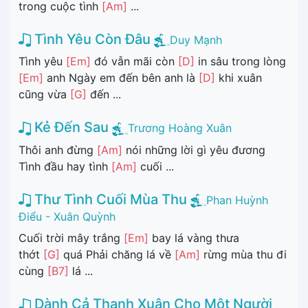
trong cuộc tình
[Am]
...
Tình Yêu Còn Đâu
Duy Mạnh
Tình yêu
[Em]
đó vẫn mãi còn
[D]
in sâu trong lòng
[Em]
anh Ngày em đến bên anh là
[D]
khi xuân
cũng vừa
[G]
đến ...
Kẻ Đến Sau
Trương Hoàng Xuân
Thôi anh đừng
[Am]
nói những lời gì yêu đương
Tình đầu hay tình
[Am]
cuối ...
Thư Tình Cuối Mùa Thu
Phan Huỳnh
Điểu - Xuân Quỳnh
Cuối trời mây trắng
[Em]
bay lá vàng thưa
thớt
[G]
quá Phải chăng lá về
[Am]
rừng mùa thu đi
cùng
[B7]
lá ...
Dành Cả Thanh Xuân Cho Một Người