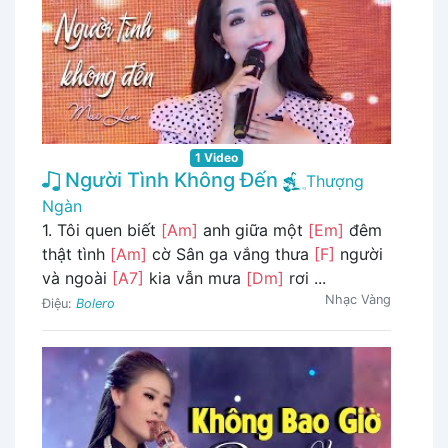
1 Video
Người Tình Không Đến
Thượng
Ngàn
1. Tôi quen biết
[Am]
anh giữa một
[Em]
đêm
thật tình
[Am]
cờ Sân ga vắng thưa
[F]
người
và ngoài
[A7]
kia vẫn mưa
[Dm]
rơi ...
Nhạc Vàng
Điệu:
Bolero