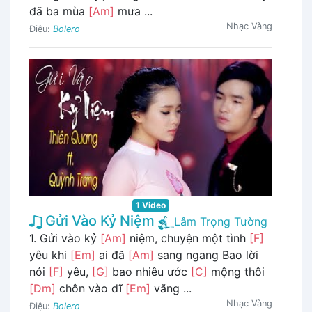
đã ba mùa
[Am]
mưa ...
Nhạc Vàng
Điệu:
Bolero
1 Video
Gửi Vào Kỷ Niệm
Lâm Trọng Tường
1. Gửi vào kỷ
[Am]
niệm, chuyện một tình
[F]
yêu khi
[Em]
ai đã
[Am]
sang ngang Bao lời
nói
[F]
yêu,
[G]
bao nhiêu ước
[C]
mộng thôi
[Dm]
chôn vào dĩ
[Em]
vãng ...
Nhạc Vàng
Điệu:
Bolero