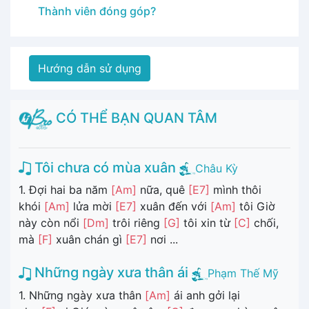
Thành viên đóng góp?
Hướng dẫn sử dụng
CÓ THỂ BẠN QUAN TÂM
Tôi chưa có mùa xuân
Châu Kỳ
1. Đợi hai ba năm
[Am]
nữa, quê
[E7]
mình thôi
khói
[Am]
lửa mời
[E7]
xuân đến với
[Am]
tôi Giờ
này còn nổi
[Dm]
trôi riêng
[G]
tôi xin từ
[C]
chối,
mà
[F]
xuân chán gì
[E7]
nơi ...
Những ngày xưa thân ái
Phạm Thế Mỹ
1. Những ngày xưa thân
[Am]
ái anh gởi lại