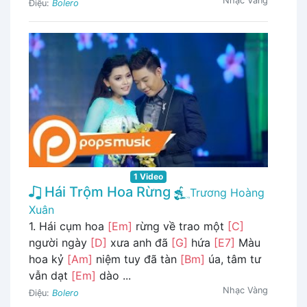
Nhạc Vàng
Điệu:
Bolero
1 Video
Hái Trộm Hoa Rừng
Trương Hoàng
Xuân
1. Hái cụm hoa
[Em]
rừng về trao một
[C]
người ngày
[D]
xưa anh đã
[G]
hứa
[E7]
Màu
hoa kỷ
[Am]
niệm tuy đã tàn
[Bm]
úa, tâm tư
vẫn dạt
[Em]
dào ...
Nhạc Vàng
Điệu:
Bolero