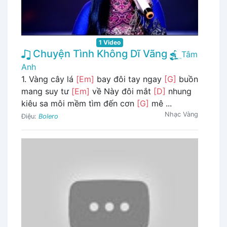
1 Video
Chuyện Tình Không Dĩ Vãng
Tâm
Anh
1. Vàng cây lá
[Em]
bay đôi tay ngay
[G]
buồn
mang suy tư
[Em]
về Này đôi mắt
[D]
nhung
kiêu sa môi mềm tìm đến cơn
[G]
mê ...
Nhạc Vàng
Điệu:
Bolero