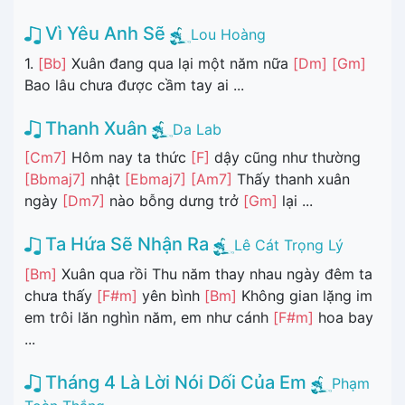
Vì Yêu Anh Sẽ
Lou Hoàng
1.
[Bb]
Xuân đang qua lại một năm nữa
[Dm]
[Gm]
Bao lâu chưa được cầm tay ai ...
Thanh Xuân
Da Lab
[Cm7]
Hôm nay ta thức
[F]
dậy cũng như thường
[Bbmaj7]
nhật
[Ebmaj7]
[Am7]
Thấy thanh xuân
ngày
[Dm7]
nào bỗng dưng trở
[Gm]
lại ...
Ta Hứa Sẽ Nhận Ra
Lê Cát Trọng Lý
[Bm]
Xuân qua rồi Thu năm thay nhau ngày đêm ta
chưa thấy
[F#m]
yên bình
[Bm]
Không gian lặng im
em trôi lăn nghìn năm, em như cánh
[F#m]
hoa bay
...
Tháng 4 Là Lời Nói Dối Của Em
Phạm