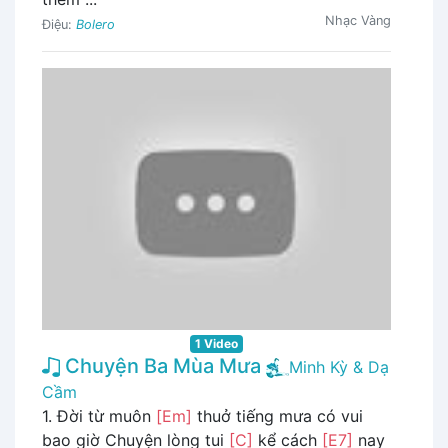
Nhạc Vàng
Điệu:
Bolero
1 Video
Chuyện Ba Mùa Mưa
Minh Kỳ & Dạ
Cầm
1. Đời từ muôn
[Em]
thuở tiếng mưa có vui
bao giờ Chuyện lòng tui
[C]
kể cách
[E7]
nay