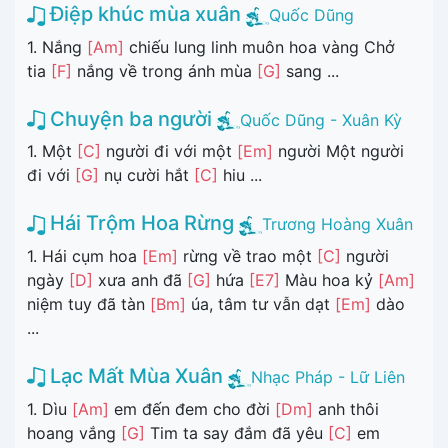
Điệp khúc mùa xuân
Quốc Dũng
1. Nắng
[Am]
chiếu lung linh muôn hoa vàng Chở
tia
[F]
nắng về trong ánh mùa
[G]
sang ...
Chuyện ba người
Quốc Dũng - Xuân Kỳ
1. Một
[C]
người đi với một
[Em]
người Một người
đi với
[G]
nụ cười hắt
[C]
hiu ...
Hái Trộm Hoa Rừng
Trương Hoàng Xuân
1. Hái cụm hoa
[Em]
rừng về trao một
[C]
người
ngày
[D]
xưa anh đã
[G]
hứa
[E7]
Màu hoa kỷ
[Am]
niệm tuy đã tàn
[Bm]
úa, tâm tư vẫn dạt
[Em]
dào
...
Lạc Mất Mùa Xuân
Nhạc Pháp - Lữ Liên
1. Dìu
[Am]
em đến đem cho đời
[Dm]
anh thôi
hoang vắng
[G]
Tim ta say đắm đã yêu
[C]
em