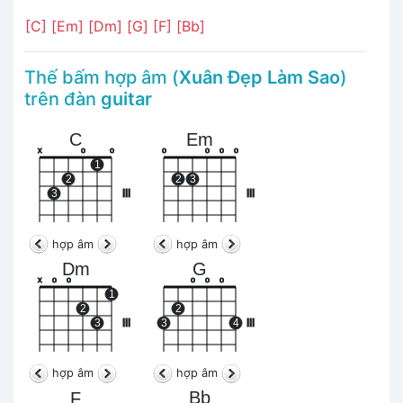
[C]
[Em]
[Dm]
[G]
[F]
[Bb]
Thế bấm hợp âm (
Xuân Đẹp Làm Sao
)
trên đàn
guitar
C
Em
x
o
o
o
o
o
o
1
2
2
3
3
III
III
hợp âm
hợp âm
Dm
G
x
o
o
o
o
o
1
2
2
3
III
3
4
III
hợp âm
hợp âm
Bb
F