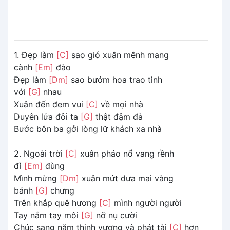
1. Đẹp làm
[C]
sao gió xuân mênh mang
cành
[Em]
đào
Đẹp làm
[Dm]
sao bướm hoa trao tình
với
[G]
nhau
Xuân đến đem vui
[C]
về mọi nhà
Duyên lứa đôi ta
[G]
thật đậm đà
Bước bôn ba gởi lòng lữ khách xa nhà
2. Ngoài trời
[C]
xuân pháo nổ vang rềnh
đì
[Em]
đùng
Mình mừng
[Dm]
xuân mứt dưa mai vàng
bánh
[G]
chưng
Trên khắp quê hương
[C]
mình người người
Tay nắm tay môi
[G]
nỡ nụ cười
Chúc sang năm thịnh vượng và phát tài
[C]
hơn