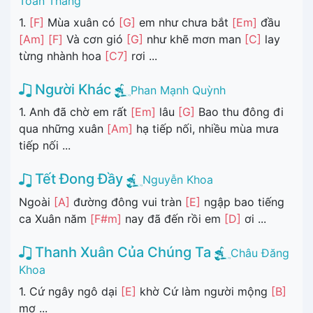
Toàn Thắng
1.
[F]
Mùa xuân có
[G]
em như chưa bắt
[Em]
đầu
[Am]
[F]
Và cơn gió
[G]
như khẽ mơn man
[C]
lay
từng nhành hoa
[C7]
rơi ...
Người Khác
Phan Mạnh Quỳnh
1. Anh đã chờ em rất
[Em]
lâu
[G]
Bao thu đông đi
qua những xuân
[Am]
hạ tiếp nối, nhiều mùa mưa
tiếp nối ...
Tết Đong Đầy
Nguyễn Khoa
Ngoài
[A]
đường đông vui tràn
[E]
ngập bao tiếng
ca Xuân năm
[F#m]
nay đã đến rồi em
[D]
ơi ...
Thanh Xuân Của Chúng Ta
Châu Đăng
Khoa
1. Cứ ngây ngô dại
[E]
khờ Cứ làm người mộng
[B]
mơ ...