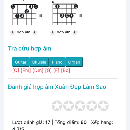
x
1
1
1
1
1
2
3
3
3
III
3
4
III
hợp âm
hợp âm
Tra cứu hợp âm
Guitar
Ukulele
Piano
Organ
[C]
[Em]
[Dm]
[G]
[F]
[Bb]
Đánh giá hợp âm Xuân Đẹp Làm Sao
Lượt đánh giá:
17
| Tổng điểm:
80
| Xếp hạng:
4.7/5