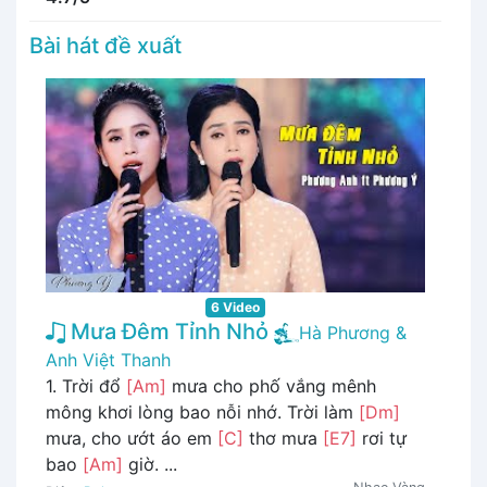
Bài hát đề xuất
6 Video
Mưa Đêm Tỉnh Nhỏ
Hà Phương &
Anh Việt Thanh
1. Trời đổ
[Am]
mưa cho phố vắng mênh
mông khơi lòng bao nỗi nhớ. Trời làm
[Dm]
mưa, cho ướt áo em
[C]
thơ mưa
[E7]
rơi tự
bao
[Am]
giờ. ...