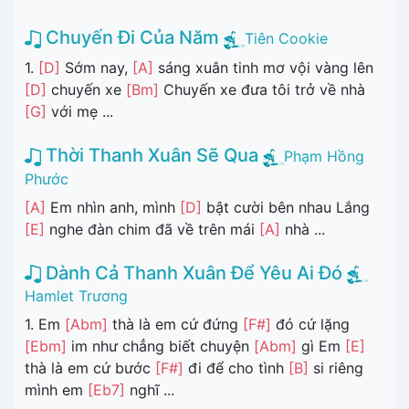
Chuyến Đi Của Năm
Tiên Cookie
1.
[D]
Sớm nay,
[A]
sáng xuân tinh mơ vội vàng lên
[D]
chuyến xe
[Bm]
Chuyến xe đưa tôi trở về nhà
[G]
với mẹ ...
Thời Thanh Xuân Sẽ Qua
Phạm Hồng
Phước
[A]
Em nhìn anh, mình
[D]
bật cười bên nhau Lắng
[E]
nghe đàn chim đã về trên mái
[A]
nhà ...
Dành Cả Thanh Xuân Để Yêu Ai Đó
Hamlet Trương
1. Em
[Abm]
thà là em cứ đứng
[F#]
đó cứ lặng
[Ebm]
im như chẳng biết chuyện
[Abm]
gì Em
[E]
thà là em cứ bước
[F#]
đi để cho tình
[B]
si riêng
mình em
[Eb7]
nghĩ ...