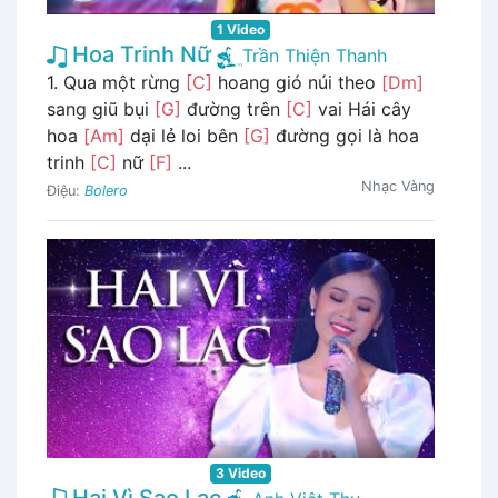
1 Video
Hoa Trinh Nữ
Trần Thiện Thanh
1. Qua một rừng
[C]
hoang gió núi theo
[Dm]
sang giũ bụi
[G]
đường trên
[C]
vai Hái cây
hoa
[Am]
dại lẻ loi bên
[G]
đường gọi là hoa
trinh
[C]
nữ
[F]
...
Nhạc Vàng
Điệu:
Bolero
3 Video
Hai Vì Sao Lạc