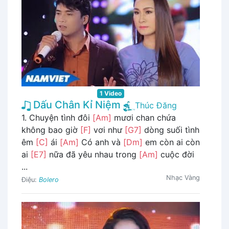
1 Video
Dấu Chân Kỉ Niệm
Thúc Đăng
1. Chuyện tình đôi
[Am]
mươi chan chứa
không bao giờ
[F]
vơi như
[G7]
dòng suối tình
êm
[C]
ái
[Am]
Có anh và
[Dm]
em còn ai còn
ai
[E7]
nữa đã yêu nhau trong
[Am]
cuộc đời
...
Nhạc Vàng
Điệu:
Bolero