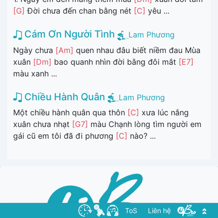
[G]
Đời chưa đến chan bằng nét
[C]
yêu ...
Cám Ơn Người Tình
Lam Phương
Ngày chưa
[Am]
quen nhau đâu biết niềm đau Mùa
xuân
[Dm]
bao quanh nhìn đời bằng đôi mắt
[E7]
màu xanh ...
Chiều Hành Quân
Lam Phương
Một chiều hành quân qua thôn
[C]
xưa lúc nắng
xuân chưa nhạt
[G7]
màu Chạnh lòng tìm người em
gái cũ em tôi đã đi phương
[C]
nào? ...
ToS
Liên hệ