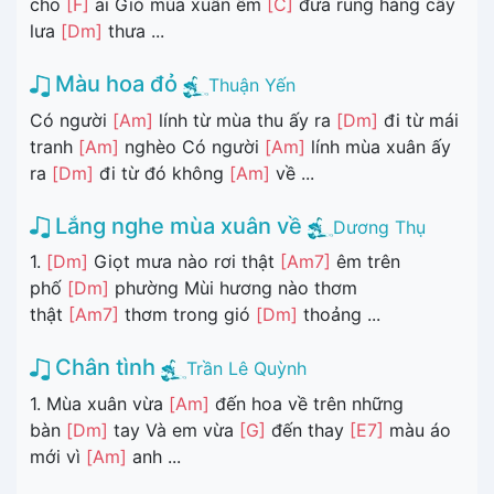
cho
[F]
ai Gió mùa xuân êm
[C]
đưa rung hàng cây
lưa
[Dm]
thưa ...
Màu hoa đỏ
Thuận Yến
Có người
[Am]
lính từ mùa thu ấy ra
[Dm]
đi từ mái
tranh
[Am]
nghèo Có người
[Am]
lính mùa xuân ấy
ra
[Dm]
đi từ đó không
[Am]
về ...
Lắng nghe mùa xuân về
Dương Thụ
1.
[Dm]
Giọt mưa nào rơi thật
[Am7]
êm trên
phố
[Dm]
phường Mùi hương nào thơm
thật
[Am7]
thơm trong gió
[Dm]
thoảng ...
Chân tình
Trần Lê Quỳnh
1. Mùa xuân vừa
[Am]
đến hoa về trên những
bàn
[Dm]
tay Và em vừa
[G]
đến thay
[E7]
màu áo
mới vì
[Am]
anh ...