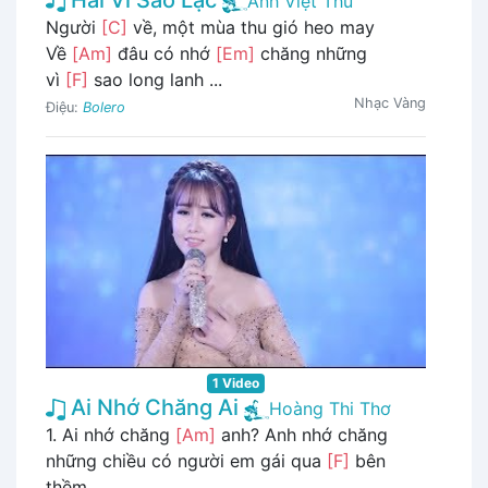
Anh Việt Thu
Người
[C]
về, một mùa thu gió heo may
Về
[Am]
đâu có nhớ
[Em]
chăng những
vì
[F]
sao long lanh ...
Nhạc Vàng
Điệu:
Bolero
1 Video
Ai Nhớ Chăng Ai
Hoàng Thi Thơ
1. Ai nhớ chăng
[Am]
anh? Anh nhớ chăng
những chiều có người em gái qua
[F]
bên
thềm ...