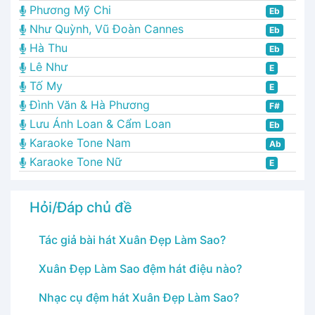
Phương Mỹ Chi
Eb
Như Quỳnh, Vũ Đoàn Cannes
Eb
Hà Thu
Eb
Lê Như
E
Tố My
E
Đình Văn & Hà Phương
F#
Lưu Ánh Loan & Cẩm Loan
Eb
Karaoke Tone Nam
Ab
Karaoke Tone Nữ
E
Hỏi/Đáp chủ đề
Tác giả bài hát Xuân Đẹp Làm Sao?
Xuân Đẹp Làm Sao đệm hát điệu nào?
Nhạc cụ đệm hát Xuân Đẹp Làm Sao?