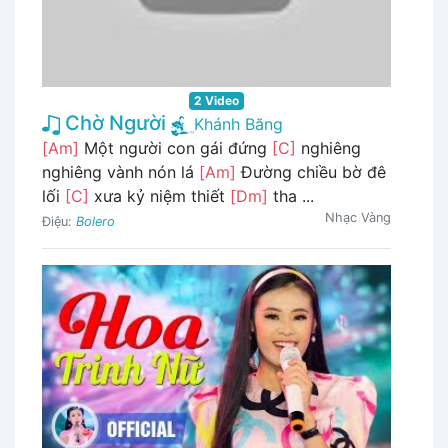
2 Video
Chờ Người
Khánh Băng
[Am]
Một người con gái đứng
[C]
nghiêng
nghiêng vành nón lá
[Am]
Đường chiều bờ đê
lối
[C]
xưa kỷ niệm thiết
[Dm]
tha ...
Nhạc Vàng
Điệu:
Bolero