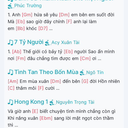
Phúc Trường
1. Anh
[Gm]
hứa sẽ yêu
[Dm]
em bên em suốt đời
Mà
[Eb]
sao giờ đây chính
[F]
anh lại làm
em
[Bb]
khóc
[D7]
...
7 Tỷ Người
Acy Xuân Tài
1.
[Ab]
Thế giới có bảy tỷ
[Eb]
người Sao ẩn mình
nơi
[Fm]
đâu chẳng tìm được em
[Cm]
ơi ...
Tình Tan Theo Bốn Mùa
Ngô Tín
[Am]
Em mùa xuân
[Dm]
đến bên
[G]
đời Hồn nhiên
[C]
thắm môi
[F]
cười ...
Hong Kong 1
Nguyễn Trọng Tài
Và giờ anh
[E]
biết chuyện tình mình chẳng còn gì
Khi nắng xuân
[Ebm]
sang lời mật ngọt còn thầm
thì ...