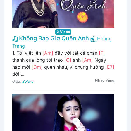
2 Video
Không Bao Giờ Quên Anh
Hoàng
Trang
1. Tôi viết lên
[Am]
đây với tất cả chân
[F]
thành của lòng tôi trao
[C]
anh
[Am]
Ngày
nào mới
[Dm]
quen nhau, vì chung hướng
[E7]
đời ...
Nhạc Vàng
Điệu:
Bolero