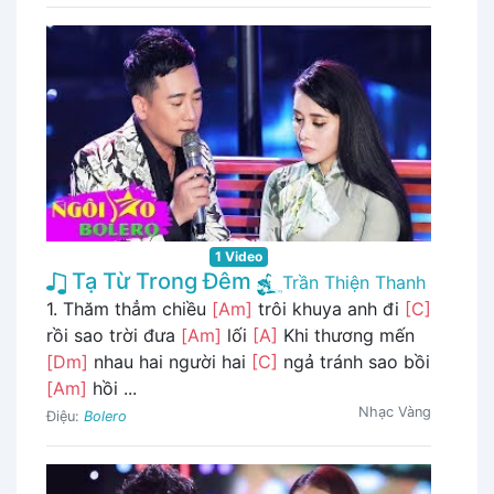
1 Video
Tạ Từ Trong Đêm
Trần Thiện Thanh
1. Thăm thẳm chiều
[Am]
trôi khuya anh đi
[C]
rồi sao trời đưa
[Am]
lối
[A]
Khi thương mến
[Dm]
nhau hai người hai
[C]
ngả tránh sao bồi
[Am]
hồi ...
Nhạc Vàng
Điệu:
Bolero