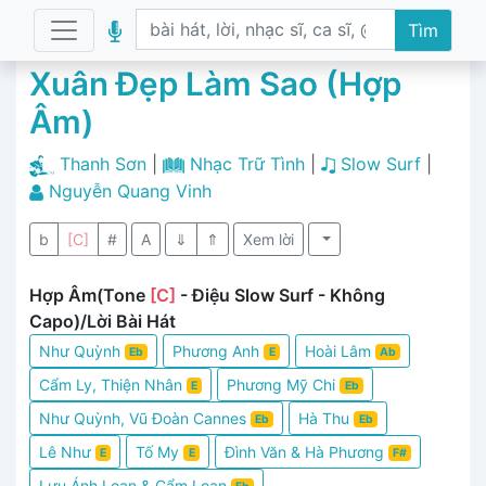
Tìm
Xuân Đẹp Làm Sao (Hợp
Âm)
Thanh Sơn
|
Nhạc Trữ Tình
|
Slow Surf
|
Nguyễn Quang Vinh
b
[C]
#
A
⇓
⇑
Xem lời
Hợp Âm(Tone
[C]
- Điệu Slow Surf - Không
Capo)/Lời Bài Hát
Như Quỳnh
Phương Anh
Hoài Lâm
Eb
E
Ab
Cẩm Ly, Thiện Nhân
Phương Mỹ Chi
E
Eb
Như Quỳnh, Vũ Đoàn Cannes
Hà Thu
Eb
Eb
Lê Như
Tố My
Đình Văn & Hà Phương
E
E
F#
Lưu Ánh Loan & Cẩm Loan