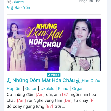
Nhạc Trữ Tình
Điệu
Bolero
⤷
Bảo Yến
2 Video
Những Đóm Mắt Hỏa Châu
Hàn Châu
Hợp âm
|
Guitar
|
Ukulele
|
Piano
|
Organ
Có những đêm
[Am]
dài, anh
[E7]
ngồi nhìn hoả
châu
[Am]
rơi Nghe vùng tâm
[Dm]
tư cháy
[F]
đỏ xoay ngang lưng
[E7]
trời ...