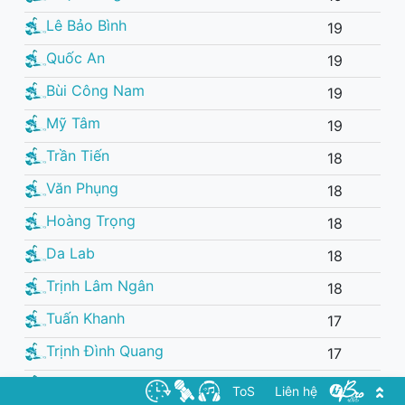
Lê Bảo Bình
19
Quốc An
19
Bùi Công Nam
19
Mỹ Tâm
19
Trần Tiến
18
Văn Phụng
18
Hoàng Trọng
18
Da Lab
18
Trịnh Lâm Ngân
18
Tuấn Khanh
17
Trịnh Đình Quang
17
Đinh Tùng Huy
17
ToS
Liên hệ