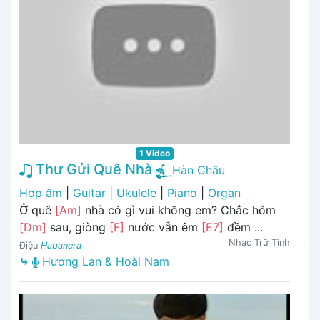
1 Video
Thư Gửi Quê Nhà
Hàn Châu
Hợp âm
|
Guitar
|
Ukulele
|
Piano
|
Organ
Ở quê
[Am]
nhà có gì vui không em? Chắc hôm
[Dm]
sau, giòng
[F]
nước vẫn êm
[E7]
đềm ...
Nhạc Trữ Tình
Điệu
Habanera
⤷
Hương Lan & Hoài Nam