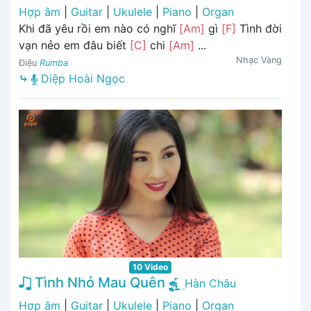
Hợp âm
|
Guitar
|
Ukulele
|
Piano
|
Organ
Khi đã yêu rồi em nào có nghĩ
[Am]
gì
[F]
Tình đời
vạn nẻo em đâu biết
[C]
chi
[Am]
...
Nhạc Vàng
Điệu
Rumba
⤷
Diệp Hoài Ngọc
10 Video
Tình Nhỏ Mau Quên
Hàn Châu
Hợp âm
|
Guitar
|
Ukulele
|
Piano
|
Organ