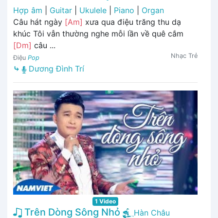
Hợp âm
|
Guitar
|
Ukulele
|
Piano
|
Organ
Câu hát ngày
[Am]
xưa qua điệu trăng thu dạ
khúc Tôi vẫn thường nghe mỗi lần về quê cắm
[Dm]
câu ...
Nhạc Trẻ
Điệu
Pop
⤷
Dương Đình Trí
1 Video
Trên Dòng Sông Nhỏ
Hàn Châu