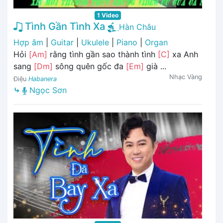
1 Video
Tình Gần Tình Xa
Hàn Châu
Hợp âm
|
Guitar
|
Ukulele
|
Piano
|
Organ
Hỏi
[Am]
rằng tình gần sao thành tình
[C]
xa Anh
sang
[Dm]
sông quên gốc đa
[Em]
già ...
Nhạc Vàng
Điệu
Habanera
⤷
Ngọc Sơn