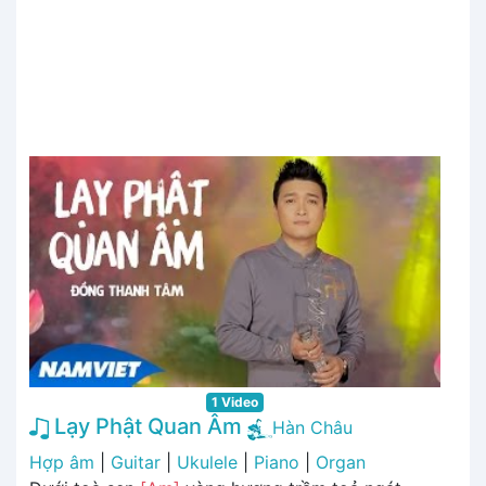
1 Video
Lạy Phật Quan Âm
Hàn Châu
Hợp âm
|
Guitar
|
Ukulele
|
Piano
|
Organ