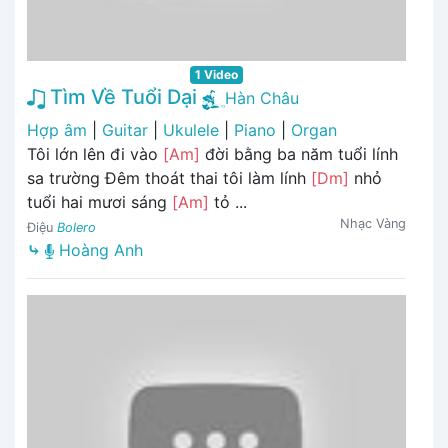
1 Video
Tìm Về Tuổi Dại
Hàn Châu
Hợp âm
|
Guitar
|
Ukulele
|
Piano
|
Organ
Tôi lớn lên đi vào
[Am]
đời bằng ba năm tuổi lính
sa trường Đêm thoát thai tôi làm lính
[Dm]
nhỏ
tuổi hai mươi sáng
[Am]
tỏ ...
Nhạc Vàng
Điệu
Bolero
⤷
Hoàng Anh