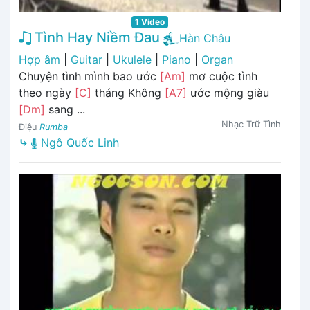
1 Video
Tình Hay Niềm Đau
Hàn Châu
Hợp âm
|
Guitar
|
Ukulele
|
Piano
|
Organ
Chuyện tình mình bao ước
[Am]
mơ cuộc tình
theo ngày
[C]
tháng Không
[A7]
ước mộng giàu
[Dm]
sang ...
Nhạc Trữ Tình
Điệu
Rumba
⤷
Ngô Quốc Linh