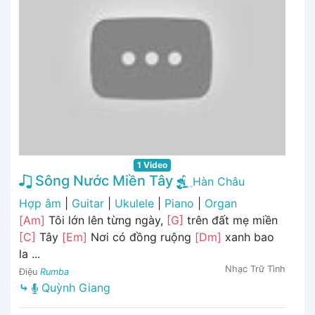
1 Video
Sông Nước Miền Tây
Hàn Châu
Hợp âm
|
Guitar
|
Ukulele
|
Piano
|
Organ
[Am]
Tôi lớn lên từng ngày,
[G]
trên đất mẹ miền
[C]
Tây
[Em]
Nơi có đồng ruộng
[Dm]
xanh bao
la ...
Nhạc Trữ Tình
Điệu
Rumba
⤷
Quỳnh Giang