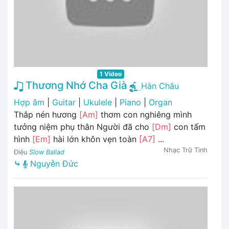
1 Video
Thương Nhớ Cha Già
Hàn Châu
Hợp âm
|
Guitar
|
Ukulele
|
Piano
|
Organ
Thắp nén hương
[Am]
thơm con nghiêng mình
tưởng niệm phụ thân Người đã cho
[Dm]
con tấm
hình
[Em]
hài lớn khôn vẹn toàn
[A7]
...
Nhạc Trữ Tình
Điệu
Slow Ballad
⤷
Nguyễn Đức