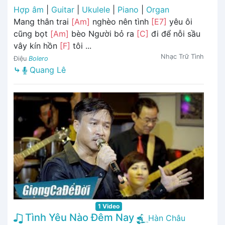
Hợp âm
|
Guitar
|
Ukulele
|
Piano
|
Organ
Mang thân trai
[Am]
nghèo nên tình
[E7]
yêu ôi
cũng bọt
[Am]
bèo Người bỏ ra
[C]
đi để nỗi sầu
vây kín hồn
[F]
tôi ...
Nhạc Trữ Tình
Điệu
Bolero
⤷
Quang Lê
1 Video
Tình Yêu Nào Đêm Nay
Hàn Châu