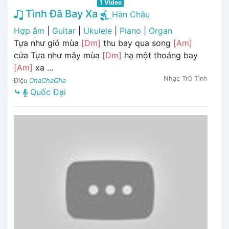
1 Video
Tình Đã Bay Xa
Hàn Châu
Hợp âm
|
Guitar
|
Ukulele
|
Piano
|
Organ
Tựa như gió mùa
[Dm]
thu bay qua song
[Am]
cửa Tựa như mây mùa
[Dm]
hạ một thoáng bay
[Am]
xa ...
Nhạc Trữ Tình
Điệu
ChaChaCha
⤷
Quốc Đại