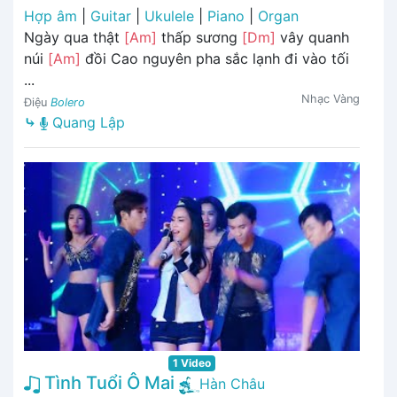
Hợp âm
|
Guitar
|
Ukulele
|
Piano
|
Organ
Ngày qua thật
[Am]
thấp sương
[Dm]
vây quanh
núi
[Am]
đồi Cao nguyên pha sắc lạnh đi vào tối
...
Nhạc Vàng
Điệu
Bolero
⤷
Quang Lập
1 Video
Tình Tuổi Ô Mai
Hàn Châu