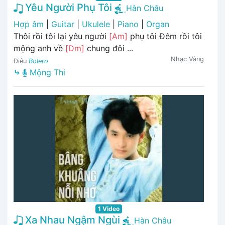
Yêu Người Phụ Tôi
Hàn Châu
Hợp âm
|
Guitar
|
Ukulele
|
Piano
|
Organ
Thôi rồi tôi lại yêu người
[Am]
phụ tôi Đêm rồi tôi
mộng anh về
[Dm]
chung đôi ...
Nhạc Vàng
Điệu
Bolero
⤷
Mộng Thi
1 Video
Xa Nhau Ngậm Ngùi
Hàn Châu