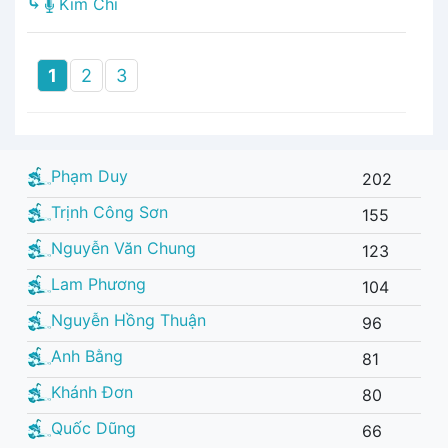
⤷
Kim Chi
1
2
3
Phạm Duy
202
Trịnh Công Sơn
155
Nguyễn Văn Chung
123
Lam Phương
104
Nguyễn Hồng Thuận
96
Anh Bằng
81
Khánh Đơn
80
Quốc Dũng
66