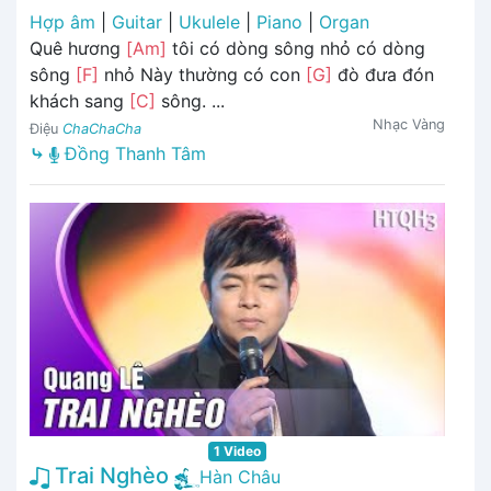
Hợp âm
|
Guitar
|
Ukulele
|
Piano
|
Organ
Quê hương
[Am]
tôi có dòng sông nhỏ có dòng
sông
[F]
nhỏ Này thường có con
[G]
đò đưa đón
khách sang
[C]
sông. ...
Nhạc Vàng
Điệu
ChaChaCha
⤷
Đồng Thanh Tâm
1 Video
Trai Nghèo
Hàn Châu