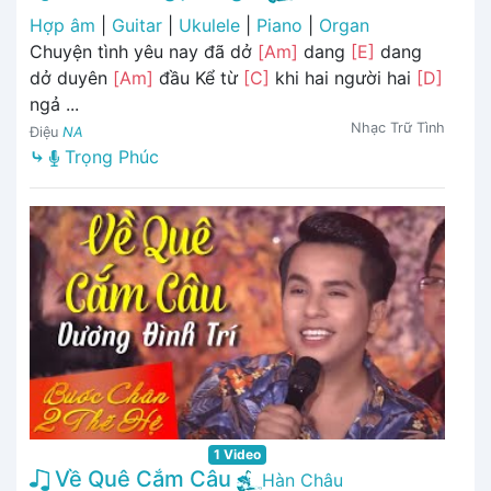
Hợp âm
|
Guitar
|
Ukulele
|
Piano
|
Organ
Chuyện tình yêu nay đã dở
[Am]
dang
[E]
dang
dở duyên
[Am]
đầu Kể từ
[C]
khi hai người hai
[D]
ngả ...
Nhạc Trữ Tình
Điệu
NA
⤷
Trọng Phúc
1 Video
Về Quê Cắm Câu
Hàn Châu