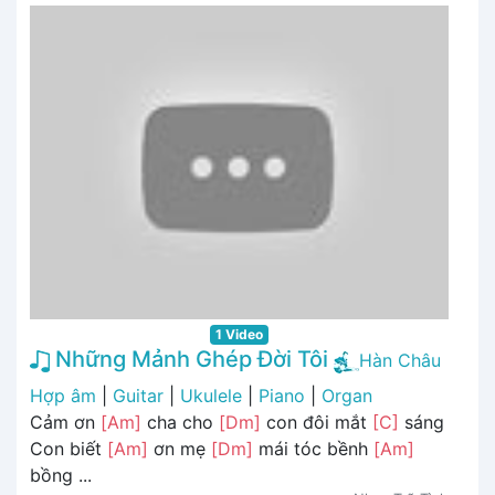
1 Video
Những Mảnh Ghép Đời Tôi
Hàn Châu
Hợp âm
|
Guitar
|
Ukulele
|
Piano
|
Organ
Cảm ơn
[Am]
cha cho
[Dm]
con đôi mắt
[C]
sáng
Con biết
[Am]
ơn mẹ
[Dm]
mái tóc bềnh
[Am]
bồng ...