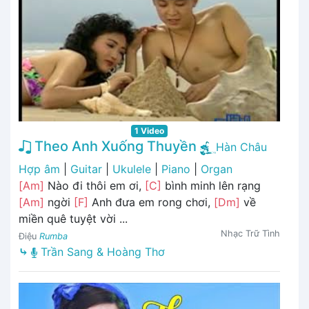
1 Video
Theo Anh Xuống Thuyền
Hàn Châu
Hợp âm
|
Guitar
|
Ukulele
|
Piano
|
Organ
[Am]
Nào đi thôi em ơi,
[C]
bình minh lên rạng
[Am]
ngời
[F]
Anh đưa em rong chơi,
[Dm]
về
miền quê tuyệt vời ...
Nhạc Trữ Tình
Điệu
Rumba
⤷
Trần Sang & Hoàng Thơ