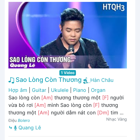
1 Video
Sao Lòng Còn Thương
Hàn Châu
Hợp âm
|
Guitar
|
Ukulele
|
Piano
|
Organ
Sao lòng còn
[Am]
thương thương một
[F]
người
vừa bỏ rơi
[Am]
mình Sao lòng còn
[F]
thương
thương một
[Am]
người dẫm nát con
[Dm]
tim ...
Nhạc Vàng
Điệu
Bolero
⤷
Quang Lê