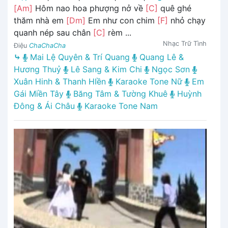
[Am]
Hôm nao hoa phượng nở về
[C]
quê ghé
thăm nhà em
[Dm]
Em như con chim
[F]
nhỏ chạy
quanh nép sau chân
[C]
rèm ...
Nhạc Trữ Tình
Điệu
ChaChaCha
⤷
Mai Lệ Quyên & Trí Quang
Quang Lê &
Hương Thuỷ
Lê Sang & Kim Chi
Ngọc Sơn
Xuân Hinh & Thanh HIền
Karaoke Tone Nữ
Em
Gái Miền Tây
Băng Tâm & Tường Khuê
Huỳnh
Đông & Ái Châu
Karaoke Tone Nam