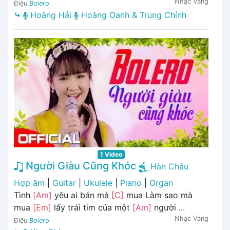
Nhạc Vàng
Điệu
Bolero
⤷
Hoàng Hải
Hoàng Oanh & Trung Chỉnh
1 Video
Người Giàu Cũng Khóc
Hàn Châu
Hợp âm
|
Guitar
|
Ukulele
|
Piano
|
Organ
Tình
[Am]
yêu ai bán mà
[C]
mua Làm sao mà
mua
[Em]
lấy trái tim của một
[Am]
người ...
Nhạc Vàng
Điệu
Bolero