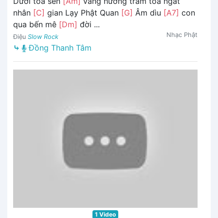
Dưới toà sen
[Am]
vàng hương trầm toả ngát
nhân
[C]
gian Lạy Phật Quan
[G]
Âm dìu
[A7]
con
qua bến mê
[Dm]
đời ...
Nhạc Phật
Điệu
Slow Rock
⤷
Đồng Thanh Tâm
1 Video