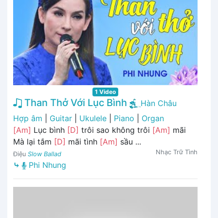
1 Video
Than Thở Với Lục Bình
Hàn Châu
Hợp âm
|
Guitar
|
Ukulele
|
Piano
|
Organ
[Am]
Lục bình
[D]
trôi sao không trôi
[Am]
mãi
Mà lại tắm
[D]
mãi tình
[Am]
sầu ...
Nhạc Trữ Tình
Điệu
Slow Ballad
⤷
Phi Nhung