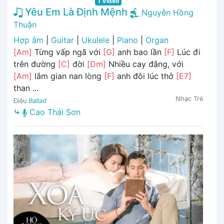
1 Video
Yêu Em Là Định Mệnh
Nguyễn Hồng
Thuận
Hợp âm
|
Guitar
|
Ukulele
|
Piano
|
Organ
[Am]
Từng vấp ngã với
[G]
anh bao lần
[F]
Lúc đi
trên đường
[C]
đời
[Dm]
Nhiều cay đắng, với
[Am]
lắm gian nan lòng
[F]
anh đôi lúc thở
[E7]
than ...
Nhạc Trẻ
Điệu
Ballad
⤷
Cao Thái Sơn