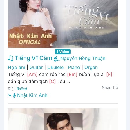
1 Video
Tiếng Vĩ Cầm
Nguyễn Hồng Thuận
Hợp âm
|
Guitar
|
Ukulele
|
Piano
|
Organ
Tiếng vĩ
[Am]
cầm réo rắc
[Em]
buồn Tựa ai
[F]
oán giữa đêm tịch
[C]
liêu ...
Nhạc Trẻ
Điệu
Ballad
⤷
Nhật Kim Anh