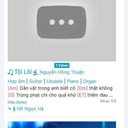
1 Video
Tội Lỗi
Nguyễn Hồng Thuận
Hợp âm
|
Guitar
|
Ukulele
|
Piano
|
Organ
[Am]
Dằn vặt trong anh biết có
[Dm]
thật không
[G]
Trừng phạt chi cho quá khứ
[E7]
thêm đau ...
Nhạc Trẻ
Điệu
Ballad
⤷
Hồ Ngọc Hà