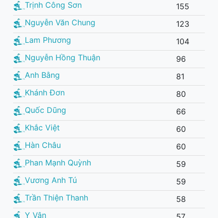
Trịnh Công Sơn
155
Nguyễn Văn Chung
123
Lam Phương
104
Nguyễn Hồng Thuận
96
Anh Bằng
81
Khánh Đơn
80
Quốc Dũng
66
Khắc Việt
60
Hàn Châu
60
Phan Mạnh Quỳnh
59
Vương Anh Tú
59
Trần Thiện Thanh
58
Y Vân
57