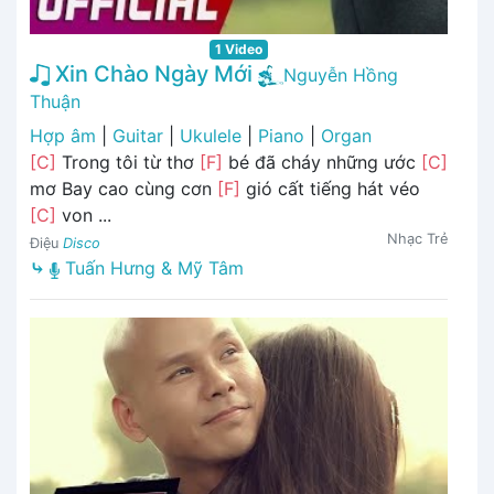
1 Video
Xin Chào Ngày Mới
Nguyễn Hồng
Thuận
Hợp âm
|
Guitar
|
Ukulele
|
Piano
|
Organ
[C]
Trong tôi từ thơ
[F]
bé đã cháy những ước
[C]
mơ Bay cao cùng cơn
[F]
gió cất tiếng hát véo
[C]
von ...
Nhạc Trẻ
Điệu
Disco
⤷
Tuấn Hưng & Mỹ Tâm