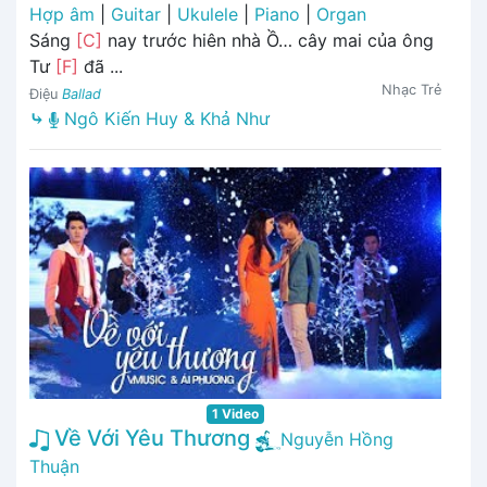
Hợp âm
|
Guitar
|
Ukulele
|
Piano
|
Organ
Sáng
[C]
nay trước hiên nhà Ồ… cây mai của ông
Tư
[F]
đã ...
Nhạc Trẻ
Điệu
Ballad
⤷
Ngô Kiến Huy & Khả Như
1 Video
Về Với Yêu Thương
Nguyễn Hồng
Thuận