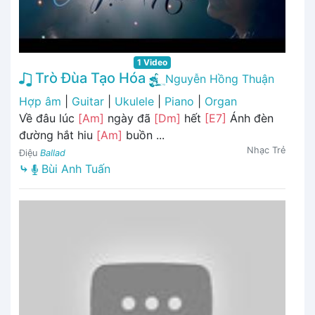
1 Video
Trò Đùa Tạo Hóa
Nguyễn Hồng Thuận
Hợp âm
|
Guitar
|
Ukulele
|
Piano
|
Organ
Về đâu lúc
[Am]
ngày đã
[Dm]
hết
[E7]
Ánh đèn
đường hắt hiu
[Am]
buồn ...
Nhạc Trẻ
Điệu
Ballad
⤷
Bùi Anh Tuấn