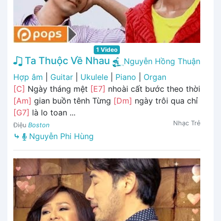
1 Video
Ta Thuộc Về Nhau
Nguyễn Hồng Thuận
Hợp âm
|
Guitar
|
Ukulele
|
Piano
|
Organ
[C]
Ngày tháng mệt
[E7]
nhoài cất bước theo thời
[Am]
gian buồn tênh Từng
[Dm]
ngày trôi qua chỉ
[G7]
là lo toan ...
Nhạc Trẻ
Điệu
Boston
⤷
Nguyễn Phi Hùng