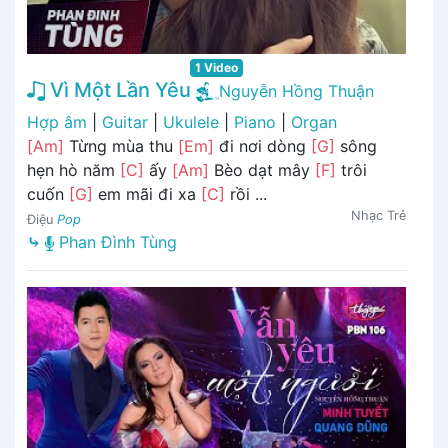
1 Video
Vì Một Lần Yêu
Nguyễn Hồng Thuận
Hợp âm
|
Guitar
|
Ukulele
|
Piano
|
Organ
[Am]
Từng mùa thu
[Em]
đi nơi dòng
[G]
sông
hẹn hò năm
[C]
ấy
[Am]
Bèo dạt mây
[F]
trôi
cuốn
[G]
em mãi đi xa
[C]
rồi ...
Nhạc Trẻ
Điệu
Pop
⤷
Phan Đình Tùng