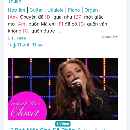
Thuận
Hợp âm
|
Guitar
|
Ukulele
|
Piano
|
Organ
[Am]
Chuyện đã
[D]
qua, như
[E7]
một giấc
mơ
[Am]
buồn Mà em
[F]
đã cố
[G]
quên vẫn
không
[C]
quên được ...
Nhạc Trẻ
Điệu
Valse
⤷
Thanh Thảo
1 Video