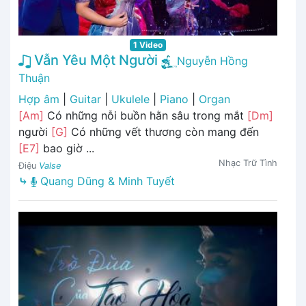
1 Video
Vẫn Yêu Một Người
Nguyễn Hồng
Thuận
Hợp âm
|
Guitar
|
Ukulele
|
Piano
|
Organ
[Am]
Có những nỗi buồn hằn sâu trong mắt
[Dm]
người
[G]
Có những vết thương còn mang đến
[E7]
bao giờ ...
Nhạc Trữ Tình
Điệu
Valse
⤷
Quang Dũng & Minh Tuyết