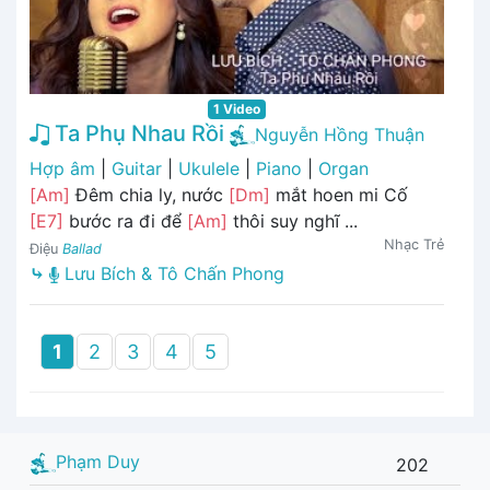
1 Video
Ta Phụ Nhau Rồi
Nguyễn Hồng Thuận
Hợp âm
|
Guitar
|
Ukulele
|
Piano
|
Organ
[Am]
Đêm chia ly, nước
[Dm]
mắt hoen mi Cố
[E7]
bước ra đi để
[Am]
thôi suy nghĩ ...
Nhạc Trẻ
Điệu
Ballad
⤷
Lưu Bích & Tô Chấn Phong
1
2
3
4
5
Phạm Duy
202