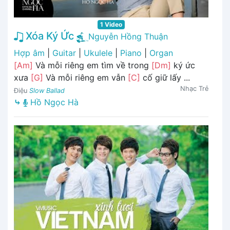
1 Video
Xóa Ký Ức
Nguyễn Hồng Thuận
Hợp âm
|
Guitar
|
Ukulele
|
Piano
|
Organ
[Am]
Và mỗi riêng em tìm về trong
[Dm]
ký ức
xưa
[G]
Và mỗi riêng em vẫn
[C]
cố giữ lấy ...
Nhạc Trẻ
Điệu
Slow Ballad
⤷
Hồ Ngọc Hà