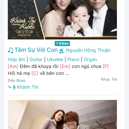
1 Video
Tâm Sự Với Con
Nguyễn Hồng Thuận
Hợp âm
|
Guitar
|
Ukulele
|
Piano
|
Organ
[Am]
Đêm đã khuya rồi
[Em]
con ngủ chưa
[F]
Hối hả mẹ
[C]
về bên con ...
Nhạc Trẻ
Điệu
Blues
⤷
Khánh Thi