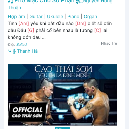
Phó Mặc Cho Số Phận
Nguyễn Hồng
Thuận
Hợp âm
|
Guitar
|
Ukulele
|
Piano
|
Organ
Tình
[Am]
yêu khi bắt đầu nào
[Dm]
biết sẽ đến
đâu Đâu
[G]
phải cố bên nhau là tương
[C]
lai
không đớn đau ...
Nhạc Trẻ
Điệu
Ballad
⤷
Thanh Hà