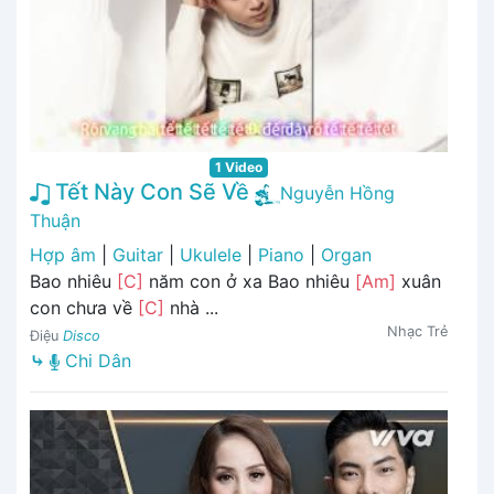
1 Video
Tết Này Con Sẽ Về
Nguyễn Hồng
Thuận
Hợp âm
|
Guitar
|
Ukulele
|
Piano
|
Organ
Bao nhiêu
[C]
năm con ở xa Bao nhiêu
[Am]
xuân
con chưa về
[C]
nhà ...
Nhạc Trẻ
Điệu
Disco
⤷
Chi Dân