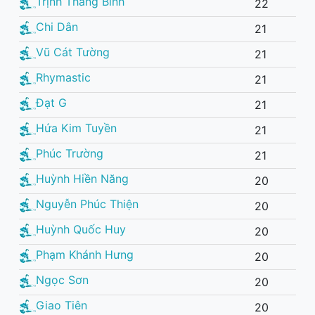
Trịnh Thăng Bình
22
Chi Dân
21
Vũ Cát Tường
21
Rhymastic
21
Đạt G
21
Hứa Kim Tuyền
21
Phúc Trường
21
Huỳnh Hiền Năng
20
Nguyễn Phúc Thiện
20
Huỳnh Quốc Huy
20
Phạm Khánh Hưng
20
Ngọc Sơn
20
Giao Tiên
20