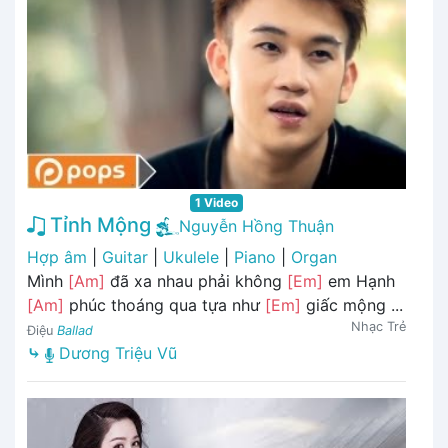
1 Video
Tỉnh Mộng
Nguyễn Hồng Thuận
Hợp âm
|
Guitar
|
Ukulele
|
Piano
|
Organ
Mình
[Am]
đã xa nhau phải không
[Em]
em Hạnh
[Am]
phúc thoáng qua tựa như
[Em]
giấc mộng ...
Nhạc Trẻ
Điệu
Ballad
⤷
Dương Triệu Vũ