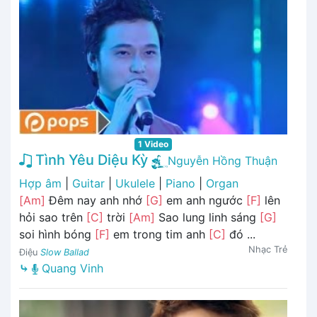
1 Video
Tình Yêu Diệu Kỳ
Nguyễn Hồng Thuận
Hợp âm
|
Guitar
|
Ukulele
|
Piano
|
Organ
[Am]
Đêm nay anh nhớ
[G]
em anh ngước
[F]
lên
hỏi sao trên
[C]
trời
[Am]
Sao lung linh sáng
[G]
soi hình bóng
[F]
em trong tim anh
[C]
đó ...
Nhạc Trẻ
Điệu
Slow Ballad
⤷
Quang Vinh