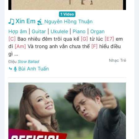
1 Video
Xin Em
Nguyễn Hồng Thuận
Hợp âm
|
Guitar
|
Ukulele
|
Piano
|
Organ
[C]
Bao nhiêu đêm trôi qua kể
[G]
từ lúc
[E7]
em
đi
[Am]
Và trong anh vẫn chưa thể
[F]
hiểu điều
gì ...
Nhạc Trẻ
Điệu
Slow Ballad
⤷
Bùi Anh Tuấn