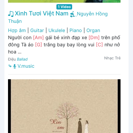
1 Video
Xinh Tươi Việt Nam
Nguyễn Hồng
Thuận
Hợp âm
|
Guitar
|
Ukulele
|
Piano
|
Organ
Người con
[Am]
gái bé xinh đạp xe
[Dm]
trên phố
đông Tà áo
[G]
trắng bay bay lòng vui
[C]
như nở
hoa ...
Nhạc Trẻ
Điệu
Ballad
⤷
V.music