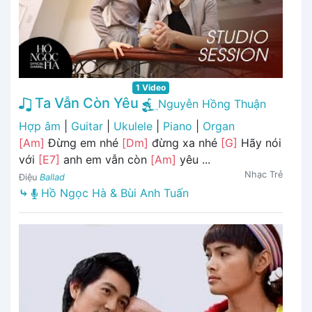
1 Video
Ta Vẫn Còn Yêu
Nguyễn Hồng Thuận
Hợp âm
|
Guitar
|
Ukulele
|
Piano
|
Organ
[Am]
Đừng em nhé
[Dm]
đừng xa nhé
[G]
Hãy nói
với
[E7]
anh em vẫn còn
[Am]
yêu ...
Nhạc Trẻ
Điệu
Ballad
⤷
Hồ Ngọc Hà & Bùi Anh Tuấn