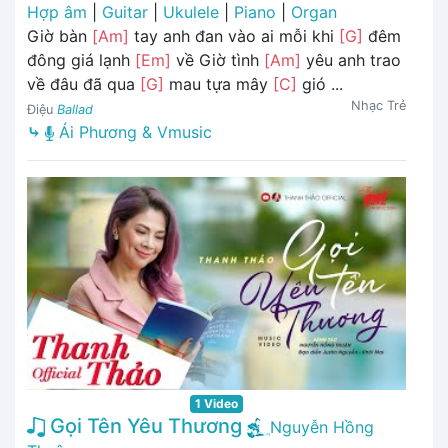
Hợp âm
|
Guitar
|
Ukulele
|
Piano
|
Organ
Giờ bàn
[Am]
tay anh đan vào ai mỗi khi
[G]
đêm
đông giá lạnh
[Em]
về Giờ tình
[Am]
yêu anh trao
về đâu đã qua
[G]
mau tựa mây
[C]
gió ...
Nhạc Trẻ
Điệu
Ballad
⤷
Ái Phương & Vmusic
1 Video
Gọi Tên Yêu Thương
Nguyễn Hồng