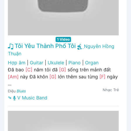
1 Video
Tôi Yêu Thành Phố Tôi
Nguyễn Hồng
Thuận
Hợp âm
|
Guitar
|
Ukulele
|
Piano
|
Organ
Đã bao
[C]
năm tôi đã
[G]
sống trên mảnh đất
[Am]
này Đã khôn
[G]
lớn thêm sau từng
[F]
ngày
...
Nhạc Trẻ
Điệu
Blues
⤷
V Music Band