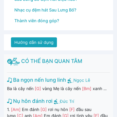
Nhạc cụ đệm hát Sau Lưng Bố?
Thành viên đóng góp?
Hướng dẫn sử dụng
CÓ THỂ BẠN QUAN TÂM
Ba ngọn nến lung linh
Ngọc Lễ
Ba là cây nến
[G]
vàng Mẹ là cây nến
[Bm]
xanh ...
Nụ hôn đánh rơi
Đức Trí
1.
[Am]
Em đánh
[G]
rơi nụ hôn
[F]
đầu sau
lưng
[C]
anh
[Am]
Em đánh
[G]
rơi tình yêu
[F]
đầu