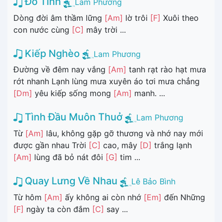
Đò Tình
Lam Phương
Dòng đời âm thầm lững
[Am]
lờ trôi
[F]
Xuôi theo
con nước cùng
[C]
mây trời ...
Kiếp Nghèo
Lam Phương
Đường về đêm nay vắng
[Am]
tanh rạt rào hạt mưa
rớt nhanh Lạnh lùng mưa xuyên áo tơi mưa chẳng
[Dm]
yêu kiếp sống mong
[Am]
manh. ...
Tình Đầu Muôn Thuở
Lam Phương
Từ
[Am]
lâu, không gặp gỡ thương và nhớ nay mới
được gần nhau Trời
[C]
cao, mây
[D]
trắng lạnh
[Am]
lùng đã bỏ nát đôi
[G]
tim ...
Quay Lưng Về Nhau
Lê Bảo Bình
Từ hôm
[Am]
ấy không ai còn nhớ
[Em]
đến Những
[F]
ngày ta còn đắm
[C]
say ...