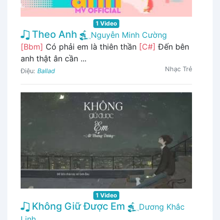
1 Video
Theo Anh
Nguyễn Minh Cường
[Bbm]
Có phải em là thiên thần
[C#]
Đến bên
anh thật ân cần ...
Nhạc Trẻ
Điệu:
Ballad
1 Video
Không Giữ Được Em
Dương Khắc
Linh