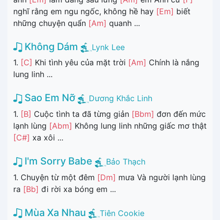
nghĩ rằng em ngu ngốc, không hề hay
[Em]
biết
những chuyện quẩn
[Am]
quanh ...
Không Dám
Lynk Lee
1.
[C]
Khi tình yêu của mặt trời
[Am]
Chính là nắng
lung linh ...
Sao Em Nỡ
Dương Khắc Linh
1.
[B]
Cuộc tình ta đã từng giản
[Bbm]
đơn đến mức
lạnh lùng
[Abm]
Không lung linh những giấc mơ thật
[C#]
xa xôi ...
I'm Sorry Babe
Bảo Thạch
1. Chuyện từ một đêm
[Dm]
mưa Và người lạnh lùng
ra
[Bb]
đi rời xa bóng em ...
Mùa Xa Nhau
Tiên Cookie