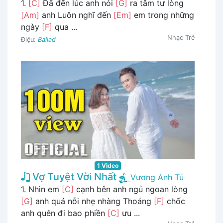
1.
[C]
Đã đến lúc anh nói
[G]
ra tâm tư lòng
[Am]
anh Luôn nghĩ đến
[Em]
em trong những
ngày
[F]
qua ...
Nhạc Trẻ
Điệu:
Ballad
1 Video
Vợ Tuyệt Vời Nhất
Vương Anh Tú
1. Nhìn em
[C]
cạnh bên anh ngủ ngoan lòng
[G]
anh quá nỗi nhẹ nhàng Thoáng
[F]
chốc
anh quên đi bao phiền
[C]
ưu ...