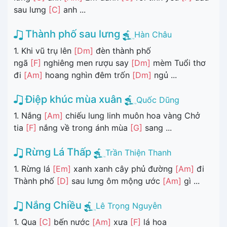
sau lưng
[C]
anh ...
Thành phố sau lưng
Hàn Châu
1. Khi vũ trụ lên
[Dm]
đèn thành phố
ngã
[F]
nghiêng men rượu say
[Dm]
mèm Tuổi thơ
đi
[Am]
hoang nghìn đêm trốn
[Dm]
ngủ ...
Điệp khúc mùa xuân
Quốc Dũng
1. Nắng
[Am]
chiếu lung linh muôn hoa vàng Chở
tia
[F]
nắng về trong ánh mùa
[G]
sang ...
Rừng Lá Thấp
Trần Thiện Thanh
1. Rừng lá
[Em]
xanh xanh cây phủ đường
[Am]
đi
Thành phố
[D]
sau lưng ôm mộng ước
[Am]
gì ...
Nắng Chiều
Lê Trọng Nguyễn
1. Qua
[C]
bến nước
[Am]
xưa
[F]
lá hoa