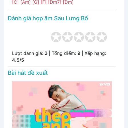
[C]
[Am]
[G]
[F]
[Dm7]
[Dm]
Đánh giá hợp âm Sau Lưng Bố
Lượt đánh giá:
2
| Tổng điểm:
9
| Xếp hạng:
4.5/5
Bài hát đề xuất