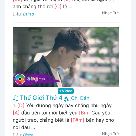
anh chẳng thể rơi
[C]
lệ ...
Nhạc Trẻ
Điệu:
Ballad
1 Video
Thế Giới Thứ 4
Chi Dân
1.
[D]
Yêu đương ngày nay chẳng như ngày
[A]
đầu tiên tôi mới biết yêu
[Bm]
Câu yêu
người trao, chẳng biết là
[F#m]
bán hay cho
nỗi đau ...
Nhạc Trẻ
Điệu:
Disco