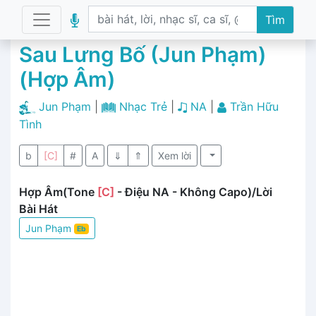
Tìm
Sau Lưng Bố (Jun Phạm)
(Hợp Âm)
Jun Phạm
|
Nhạc Trẻ
|
NA
|
Trần Hữu
Tình
b
[C]
#
A
⇓
⇑
Xem lời
Hợp Âm(Tone
[C]
- Điệu NA - Không Capo)/Lời
Bài Hát
Jun Phạm
Eb