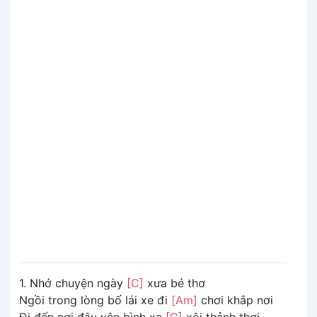
1. Nhớ chuyện ngày
[C]
xưa bé thơ
Ngồi trong lòng bố lái xe đi
[Am]
chơi khắp nơi
Đi đến nơi đâu yên bình xa
[G]
xôi thảnh thơi