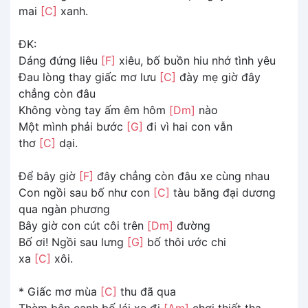
mai
[C]
xanh.
ĐK:
Dáng đứng liêu
[F]
xiêu, bố buồn hiu nhớ tình yêu
Đau lòng thay giấc mơ lưu
[C]
đày mẹ giờ đây
chẳng còn đâu
Không vòng tay ấm êm hôm
[Dm]
nào
Một mình phải bước
[G]
đi vì hai con vẫn
thơ
[C]
dại.
Để bây giờ
[F]
đây chẳng còn đâu xe cùng nhau
Con ngồi sau bố như con
[C]
tàu băng đại dương
qua ngàn phương
Bây giờ con cút côi trên
[Dm]
đường
Bố ơi! Ngồi sau lưng
[G]
bố thôi ước chi
xa
[C]
xôi.
* Giấc mơ mùa
[C]
thu đã qua
Thèm bên cạnh bố lái xe đi
[Am]
chơi thiết tha