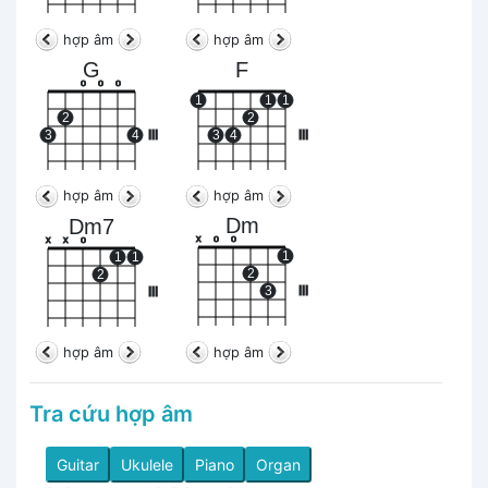
hợp âm
hợp âm
G
F
o
o
o
1
1
1
2
2
3
4
III
3
4
III
hợp âm
hợp âm
Dm
Dm7
x
o
o
x
x
o
1
1
1
2
2
3
III
III
hợp âm
hợp âm
Tra cứu hợp âm
Guitar
Ukulele
Piano
Organ