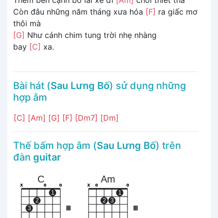
Còn đâu những năm tháng xưa hóa
[F]
ra giấc mơ
thôi mà
[G]
Như cánh chim tung trời nhẹ nhàng
bay
[C]
xa.
Bài hát (
Sau Lưng Bố
) sử dụng những
hợp âm
[C]
[Am]
[G]
[F]
[Dm7]
[Dm]
Thế bấm hợp âm (
Sau Lưng Bố
) trên
đàn
guitar
C
Am
x
o
o
x
o
o
1
1
2
2
3
3
III
III