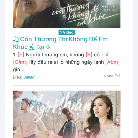
1 Video
Còn Thương Thì Không Để Em
Khóc
Đạt G
1.
[E]
Người thương em, không
[B]
có Thì
[C#m]
lấy đâu ra ai lo những ngày lạnh
[Abm]
gió ...
Nhạc Trẻ
Điệu:
Ballad