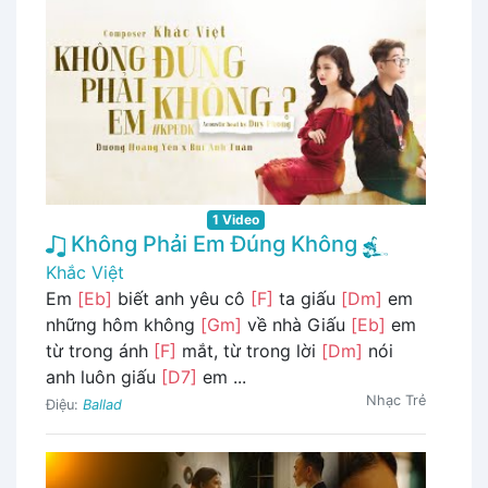
1 Video
Không Phải Em Đúng Không
Khắc Việt
Em
[Eb]
biết anh yêu cô
[F]
ta giấu
[Dm]
em
những hôm không
[Gm]
về nhà Giấu
[Eb]
em
từ trong ánh
[F]
mắt, từ trong lời
[Dm]
nói
anh luôn giấu
[D7]
em ...
Nhạc Trẻ
Điệu:
Ballad