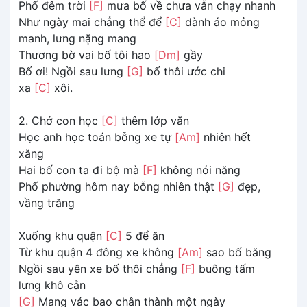
Phố đêm trời
[F]
mưa bố về chưa vẫn chạy nhanh
Như ngày mai chẳng thể để
[C]
dành áo mỏng
manh, lưng nặng mang
Thương bờ vai bố tôi hao
[Dm]
gầy
Bố ơi! Ngồi sau lưng
[G]
bố thôi ước chi
xa
[C]
xôi.
2. Chở con học
[C]
thêm lớp văn
Học anh học toán bỗng xe tự
[Am]
nhiên hết
xăng
Hai bố con ta đi bộ mà
[F]
không nói năng
Phố phường hôm nay bỗng nhiên thật
[G]
đẹp,
vầng trăng
Xuống khu quận
[C]
5 để ăn
Từ khu quận 4 đông xe không
[Am]
sao bố băng
Ngồi sau yên xe bố thôi chẳng
[F]
buông tấm
lưng khô cằn
[G]
Mang vác bao chân thành một ngày