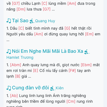
về
[G7]
chiều Lạnh
[C]
lùng mềm
[Am]
đưa trong
nắng
[Dm]
lưa thưa
[G7]
...
Tại Sao
Quang Huy
1. Dẫu
[C]
biết tình mình nay đã
[G]
hết thật rồi
Người yêu dấu
[Am]
ơi đừng quay lưng hỡi
[Em]
em
...
Nói Em Nghe Mãi Mãi Là Bao Xa
Hamlet Trương
1.
[Abm]
Anh quay lưng mà đi, giọt nước
[Ebm]
mắt
em rơi tràn mi
[E]
Cố níu lấy cánh
[F#]
tay anh
lạnh
[B]
giá ...
Cung đàn vỡ đôi
Kiên
1.
[Ab]
Lung linh lung linh Ánh trăng nghiêng
nghiêng bên thềm để lòng người
[Cm]
rung rinh
rung rinh ...