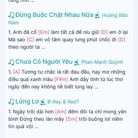
Đừng Buộc Chặt Nhau Nữa
Hoàng Bảo
Nam
1. Anh đã cố
[Em]
làm tất cả để níu giữ
[D]
em ở lại
Mà sao
[C]
em vô tâm quay lưng phút chốc đi
[D]
theo người ta ...
Chưa Có Người Yêu
Phan Mạnh Quỳnh
1.
[A]
Tương tư chắc là rất đau đầu, hay mơ những
điều quá xanh màu
[F#m]
Anh đây tính từ lúc thơ
ngây đến nay không hề biết lung lay ...
Lửng Lơ
B-Ray & RedT
1. Ngày trôi dài hơn
[Am]
đêm đôi ta chỉ mong yên
bình Đừng theo làn mây
[Dm]
trôi buông lơi niềm
tin quá vội ...