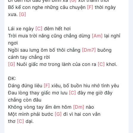
Bố kể con nghe những câu chuyện
[F]
thời ngày
xưa.
[G]
Lái xe ngày
[C]
đêm hết hơi
Trời mưa trời nắng cũng chẳng dừng
[Am]
lại nghỉ
ngơi
Ngồi sau lưng ôm bố thôi chẳng
[Dm7]
buông
cánh tay chẳng rời
[G]
Nuôi giấc mơ trong lành của con ra
[C]
khơi.
ĐK:
Dáng đứng liêu
[F]
xiêu, bố buồn hiu nhớ tình yêu
Đau lòng thay giấc mơ lưu
[C]
đày mẹ giờ đây
chẳng còn đâu
Không vòng tay ấm êm hôm
[Dm]
nào
Một mình phải bước
[G]
đi vì hai con vẫn
thơ
[C]
dại.