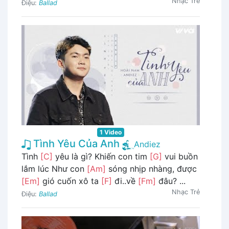
Nhạc Trẻ
Điệu:
Ballad
1 Video
Tình Yêu Của Anh
Andiez
Tình
[C]
yêu là gì? Khiến con tim
[G]
vui buồn
lắm lúc Như con
[Am]
sóng nhịp nhàng, được
[Em]
gió cuốn xô ta
[F]
đi..về
[Fm]
đâu? ...
Nhạc Trẻ
Điệu:
Ballad