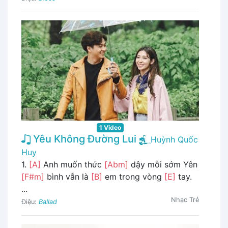
1 Video
Yêu Không Đường Lui
Huỳnh Quốc
Huy
1.
[A]
Anh muốn thức
[Abm]
dậy mỗi sớm Yên
[F#m]
bình vẫn là
[B]
em trong vòng
[E]
tay.
...
Nhạc Trẻ
Điệu:
Ballad