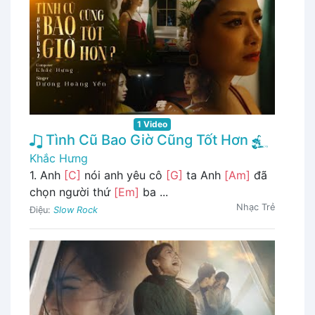
1 Video
Tình Cũ Bao Giờ Cũng Tốt Hơn
Khắc Hưng
1. Anh
[C]
nói anh yêu cô
[G]
ta Anh
[Am]
đã
chọn người thứ
[Em]
ba ...
Nhạc Trẻ
Điệu:
Slow Rock