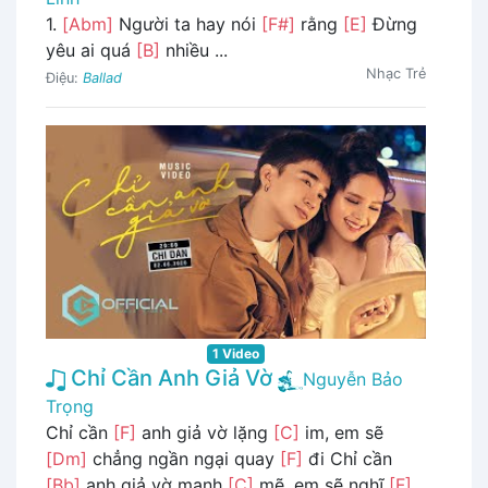
1.
[Abm]
Người ta hay nói
[F#]
rằng
[E]
Đừng
yêu ai quá
[B]
nhiều ...
Nhạc Trẻ
Điệu:
Ballad
1 Video
Chỉ Cần Anh Giả Vờ
Nguyễn Bảo
Trọng
Chỉ cần
[F]
anh giả vờ lặng
[C]
im, em sẽ
[Dm]
chẳng ngần ngại quay
[F]
đi Chỉ cần
[Bb]
anh giả vờ mạnh
[C]
mẽ, em sẽ nghĩ
[F]