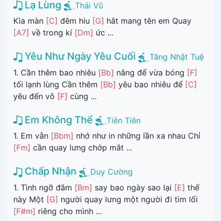
Lạ Lùng
Thái Vũ
Kìa màn
[C]
đêm hiu
[G]
hắt mang tên em Quay
[A7]
về trong kí
[Dm]
ức ...
Yêu Như Ngày Yêu Cuối
Tăng Nhật Tuệ
1. Cần thêm bao nhiêu
[Bb]
nắng để vừa bóng
[F]
tối lạnh lùng Cần thêm
[Bb]
yêu bao nhiêu để
[C]
yêu đến vô
[F]
cùng ...
Em Không Thể
Tiên Tiên
1. Em vẫn
[Bbm]
nhớ như in những lần xa nhau Chỉ
[Fm]
cần quay lưng chớp mắt ...
Chấp Nhận
Duy Cường
1. Tình ngỡ đắm
[Bm]
say bao ngày sao lại
[E]
thế
này Một
[G]
người quay lưng một người đi tìm lối
[F#m]
riêng cho mình ...