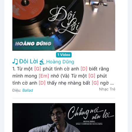
1 Video
Đôi Lời
Hoàng Dũng
1. Từ một
[G]
phút tình cờ anh
[D]
biết rằng
mình mong
[Em]
nhớ (Và) Từ một
[G]
phút
tình cờ anh
[D]
thấy nhẹ nhàng bất
[G]
ngờ ...
Nhạc Trẻ
Điệu:
Ballad