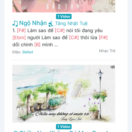
1 Video
Ngộ Nhận
Tăng Nhật Tuệ
1.
[F#]
Làm sao để
[C#]
nói tôi đang yêu
[Ebm]
người Làm sao để
[C#]
thôi lừa
[F#]
dối chính
[B]
mình ...
Nhạc Trẻ
Điệu:
Ballad
1 Video