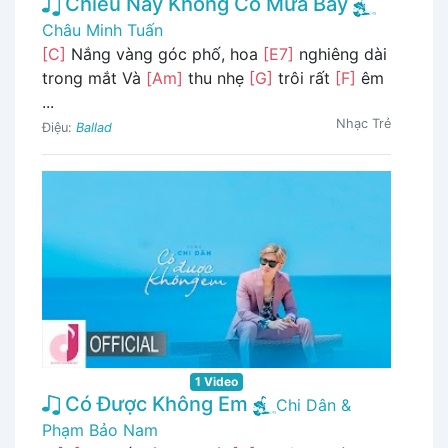
Chiều Nay Không Có Mưa Bay
Châu Minh Tuấn
[C]
Nắng vàng góc phố, hoa
[E7]
nghiêng dài
trong mắt Và
[Am]
thu nhẹ
[G]
trôi rất
[F]
êm
...
Nhạc Trẻ
Điệu:
Ballad
1 Video
Có Được Không Em
Chi Dân &
Phạm Bảo Nam