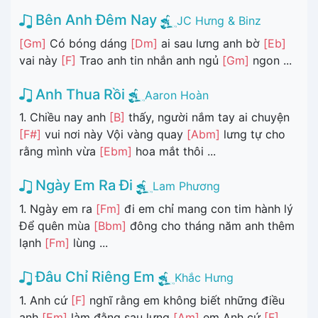
Bên Anh Đêm Nay
JC Hưng & Binz
[Gm]
Có bóng dáng
[Dm]
ai sau lưng anh bờ
[Eb]
vai này
[F]
Trao anh tin nhắn anh ngủ
[Gm]
ngon ...
Anh Thua Rồi
Aaron Hoàn
1. Chiều nay anh
[B]
thấy, người nắm tay ai chuyện
[F#]
vui nơi này Vội vàng quay
[Abm]
lưng tự cho
rằng mình vừa
[Ebm]
hoa mắt thôi ...
Ngày Em Ra Đi
Lam Phương
1. Ngày em ra
[Fm]
đi em chỉ mang con tim hành lý
Để quên mùa
[Bbm]
đông cho tháng năm anh thêm
lạnh
[Fm]
lùng ...
Đâu Chỉ Riêng Em
Khắc Hưng
1. Anh cứ
[F]
nghĩ rằng em không biết những điều
anh
[Em]
làm đằng sau lưng
[Am]
em Anh cứ
[F]