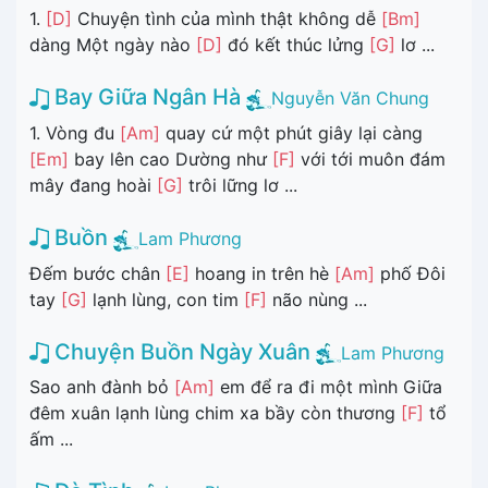
1.
[D]
Chuyện tình của mình thật không dễ
[Bm]
dàng Một ngày nào
[D]
đó kết thúc lửng
[G]
lơ ...
Bay Giữa Ngân Hà
Nguyễn Văn Chung
1. Vòng đu
[Am]
quay cứ một phút giây lại càng
[Em]
bay lên cao Dường như
[F]
với tới muôn đám
mây đang hoài
[G]
trôi lững lơ ...
Buồn
Lam Phương
Đếm bước chân
[E]
hoang in trên hè
[Am]
phố Đôi
tay
[G]
lạnh lùng, con tim
[F]
não nùng ...
Chuyện Buồn Ngày Xuân
Lam Phương
Sao anh đành bỏ
[Am]
em để ra đi một mình Giữa
đêm xuân lạnh lùng chim xa bầy còn thương
[F]
tổ
ấm ...