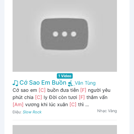
1 Video
Cớ Sao Em Buồn
Vân Tùng
Cớ sao em
[C]
buồn đưa tiễn
[F]
người yêu
phút chia
[C]
ly Đời còn tươi
[F]
thắm vấn
[Am]
vương khi lúc xuân
[C]
thì ...
Nhạc Vàng
Điệu:
Slow Rock