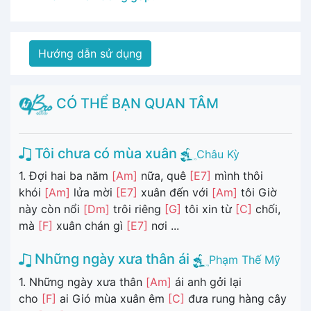
Hướng dẫn sử dụng
CÓ THỂ BẠN QUAN TÂM
Tôi chưa có mùa xuân
Châu Kỳ
1. Đợi hai ba năm
[Am]
nữa, quê
[E7]
mình thôi
khói
[Am]
lửa mời
[E7]
xuân đến với
[Am]
tôi Giờ
này còn nổi
[Dm]
trôi riêng
[G]
tôi xin từ
[C]
chối,
mà
[F]
xuân chán gì
[E7]
nơi ...
Những ngày xưa thân ái
Phạm Thế Mỹ
1. Những ngày xưa thân
[Am]
ái anh gởi lại
cho
[F]
ai Gió mùa xuân êm
[C]
đưa rung hàng cây