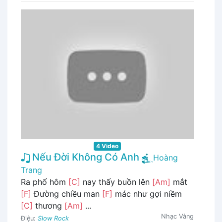
4 Video
Nếu Đời Không Có Anh
Hoàng
Trang
Ra phố hôm
[C]
nay thấy buồn lên
[Am]
mắt
[F]
Đường chiều man
[F]
mác như gợi niềm
[C]
thương
[Am]
...
Nhạc Vàng
Điệu:
Slow Rock