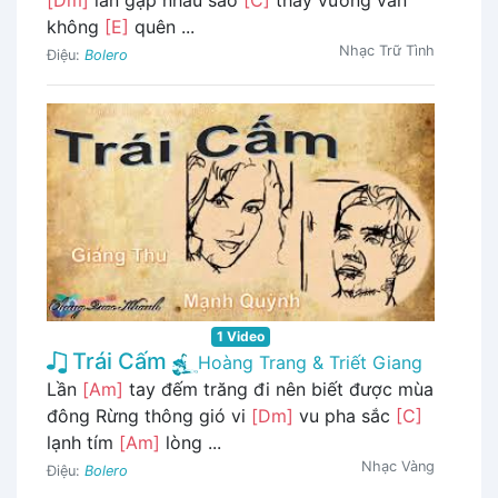
không
[E]
quên ...
Nhạc Trữ Tình
Điệu:
Bolero
1 Video
Trái Cấm
Hoàng Trang & Triết Giang
Lần
[Am]
tay đếm trăng đi nên biết được mùa
đông Rừng thông gió vi
[Dm]
vu pha sắc
[C]
lạnh tím
[Am]
lòng ...
Nhạc Vàng
Điệu:
Bolero