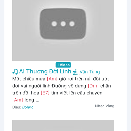
1 Video
Ai Thương Đời Lính
Vân Tùng
Một chiều mưa
[Am]
gió rơi trên núi đồi ướt
đôi vai người lính Đường về dừng
[Dm]
chân
trên đồi hoa
[E7]
tím viết lên câu chuyện
[Am]
lòng ...
Nhạc Vàng
Điệu:
Bolero