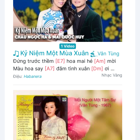
1 Video
Kỷ Niệm Một Mùa Xuân
Vân Tùng
Đứng trước thềm
[E7]
hoa mai hé
[Am]
mời
Màu hoa say
[A7]
đắm tình xuân
[Dm]
ơi ...
Nhạc Vàng
Điệu:
Habanera