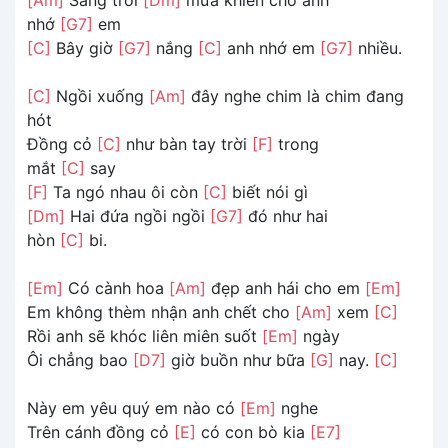
nhớ
[G7]
em
[C]
Bây giờ
[G7]
nắng
[C]
anh nhớ em
[G7]
nhiều.
[C]
Ngồi xuống
[Am]
đây nghe chim là chim đang
hót
Đồng cỏ
[C]
như bàn tay trời
[F]
trong
mắt
[C]
say
[F]
Ta ngó nhau ôi còn
[C]
biết nói gì
[Dm]
Hai đứa ngồi ngồi
[G7]
đó như hai
hòn
[C]
bi.
[Em]
Có cành hoa
[Am]
đẹp anh hái cho em
[Em]
Em không thèm nhận anh chết cho
[Am]
xem
[C]
Rồi anh sẽ khóc liên miên suốt
[Em]
ngày
Ôi chẳng bao
[D7]
giờ buồn như bữa
[G]
nay.
[C]
Này em yêu quý em nào có
[Em]
nghe
Trên cánh đồng cỏ
[E]
có con bò kia
[E7]