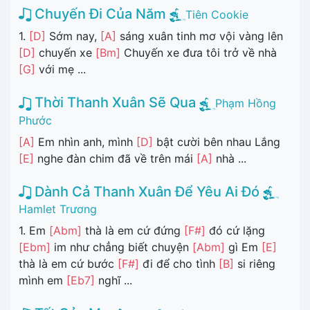
Chuyến Đi Của Năm
Tiên Cookie
1.
[D]
Sớm nay,
[A]
sáng xuân tinh mơ vội vàng lên
[D]
chuyến xe
[Bm]
Chuyến xe đưa tôi trở về nhà
[G]
với mẹ ...
Thời Thanh Xuân Sẽ Qua
Phạm Hồng
Phước
[A]
Em nhìn anh, mình
[D]
bật cười bên nhau Lắng
[E]
nghe đàn chim đã về trên mái
[A]
nhà ...
Dành Cả Thanh Xuân Để Yêu Ai Đó
Hamlet Trương
1. Em
[Abm]
thà là em cứ đứng
[F#]
đó cứ lặng
[Ebm]
im như chẳng biết chuyện
[Abm]
gì Em
[E]
thà là em cứ bước
[F#]
đi để cho tình
[B]
si riêng
mình em
[Eb7]
nghĩ ...