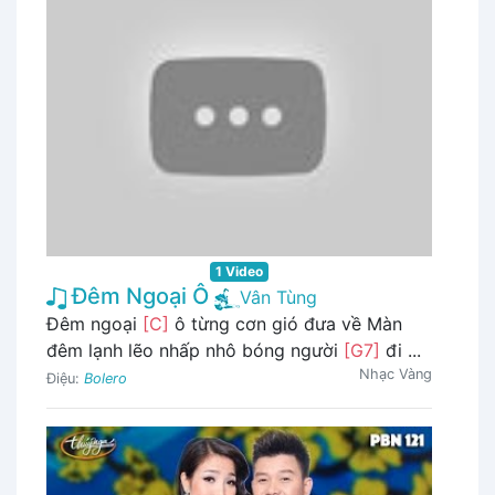
1 Video
Đêm Ngoại Ô
Vân Tùng
Đêm ngoại
[C]
ô từng cơn gió đưa về Màn
đêm lạnh lẽo nhấp nhô bóng người
[G7]
đi ...
Nhạc Vàng
Điệu:
Bolero