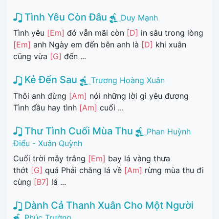
Tình Yêu Còn Đâu
Duy Mạnh
Tình yêu
[Em]
đó vẫn mãi còn
[D]
in sâu trong lòng
[Em]
anh Ngày em đến bên anh là
[D]
khi xuân
cũng vừa
[G]
đến ...
Kẻ Đến Sau
Trương Hoàng Xuân
Thôi anh đừng
[Am]
nói những lời gì yêu đương
Tình đầu hay tình
[Am]
cuối ...
Thư Tình Cuối Mùa Thu
Phan Huỳnh
Điểu - Xuân Quỳnh
Cuối trời mây trắng
[Em]
bay lá vàng thưa
thớt
[G]
quá Phải chăng lá về
[Am]
rừng mùa thu đi
cùng
[B7]
lá ...
Dành Cả Thanh Xuân Cho Một Người
Phúc Trường