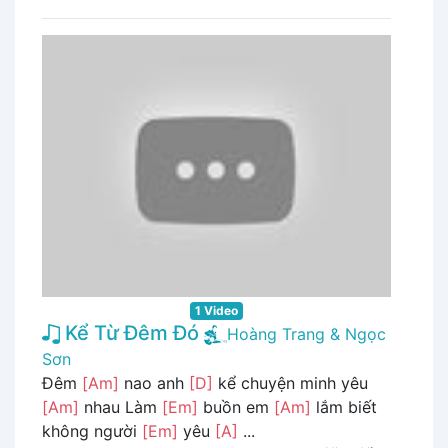
1 Video
Kể Từ Đêm Đó
Hoàng Trang & Ngọc
Sơn
Đêm
[Am]
nao anh
[D]
kể chuyện minh yêu
[Am]
nhau Làm
[Em]
buồn em
[Am]
lắm biết
không người
[Em]
yêu
[A]
...