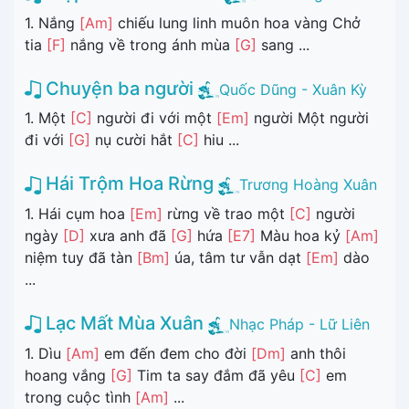
1. Nắng
[Am]
chiếu lung linh muôn hoa vàng Chở
tia
[F]
nắng về trong ánh mùa
[G]
sang ...
Chuyện ba người
Quốc Dũng - Xuân Kỳ
1. Một
[C]
người đi với một
[Em]
người Một người
đi với
[G]
nụ cười hắt
[C]
hiu ...
Hái Trộm Hoa Rừng
Trương Hoàng Xuân
1. Hái cụm hoa
[Em]
rừng về trao một
[C]
người
ngày
[D]
xưa anh đã
[G]
hứa
[E7]
Màu hoa kỷ
[Am]
niệm tuy đã tàn
[Bm]
úa, tâm tư vẫn dạt
[Em]
dào
...
Lạc Mất Mùa Xuân
Nhạc Pháp - Lữ Liên
1. Dìu
[Am]
em đến đem cho đời
[Dm]
anh thôi
hoang vắng
[G]
Tim ta say đắm đã yêu
[C]
em
trong cuộc tình
[Am]
...