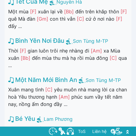
Tết Của Mẹ
Nguyễn Hà
Một mùa
[F]
xuân lại về
[Bb]
đến trên khắp thôn
[F]
quê Mà đàn
[Gm]
con thì vẫn
[C]
cứ ở nơi nào
[F]
đấy ...
Bình Yên Nơi Đâu
Sơn Tùng M-TP
Thời
[F]
gian luôn trôi nhẹ nhàng đi
[Am]
xa Mùa
xuân
[Bb]
đến mùa thu mà hạ rồi mùa đông
[C]
qua
...
Một Năm Mới Bình An
Sơn Tùng M-TP
Xuân mang tình
[C]
yêu muôn nhà mang lời ca chan
hoà Yêu thương hạnh
[Am]
phúc sum vầy tết năm
nay, nồng ấm đong đầy ...
Bé Yêu
Lam Phương
1. Ngày em đến mang thêm mùa
[Dm]
xuân đôi tám
ToS
Liên hệ