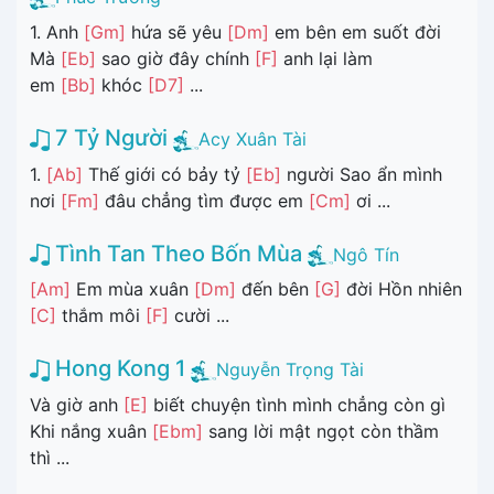
1. Anh
[Gm]
hứa sẽ yêu
[Dm]
em bên em suốt đời
Mà
[Eb]
sao giờ đây chính
[F]
anh lại làm
em
[Bb]
khóc
[D7]
...
7 Tỷ Người
Acy Xuân Tài
1.
[Ab]
Thế giới có bảy tỷ
[Eb]
người Sao ẩn mình
nơi
[Fm]
đâu chẳng tìm được em
[Cm]
ơi ...
Tình Tan Theo Bốn Mùa
Ngô Tín
[Am]
Em mùa xuân
[Dm]
đến bên
[G]
đời Hồn nhiên
[C]
thắm môi
[F]
cười ...
Hong Kong 1
Nguyễn Trọng Tài
Và giờ anh
[E]
biết chuyện tình mình chẳng còn gì
Khi nắng xuân
[Ebm]
sang lời mật ngọt còn thầm
thì ...