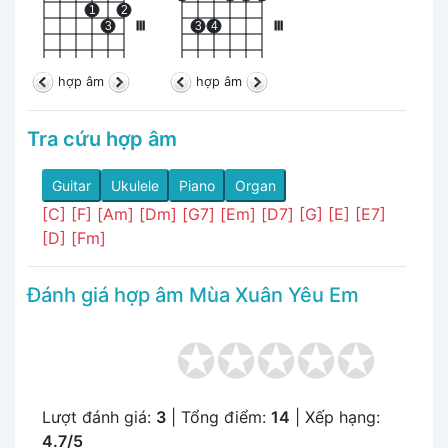
1
2
3
III
3
4
III
hợp âm
hợp âm
Tra cứu hợp âm
Guitar
Ukulele
Piano
Organ
[C]
[F]
[Am]
[Dm]
[G7]
[Em]
[D7]
[G]
[E]
[E7]
[D]
[Fm]
Đánh giá hợp âm Mùa Xuân Yêu Em
Lượt đánh giá:
3
| Tổng điểm:
14
| Xếp hạng:
4.7/5