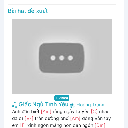
Bài hát đề xuất
1 Video
Giấc Ngủ Tình Yêu
Hoàng Trang
Anh đâu biết
[Am]
rằng ngày ta yêu
[C]
nhau
đã đi
[E7]
trên đường phố
[Am]
đông Bàn tay
em
[F]
xinh ngón măng non đan ngón
[Dm]