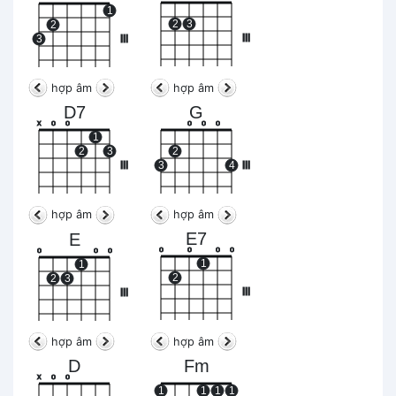
1
2
3
2
III
3
III
hợp âm
hợp âm
D7
G
x
o
o
o
o
o
1
2
3
2
III
3
4
III
hợp âm
hợp âm
E7
E
o
o
o
o
o
o
o
1
1
2
2
3
III
III
hợp âm
hợp âm
D
Fm
x
o
o
1
1
1
1