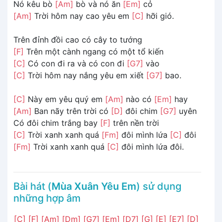
Nó kêu bò
[Am]
bò và nó ăn
[Em]
cỏ
[Am]
Trời hôm nay cao yêu em
[C]
hỡi gió.
Trên đỉnh đồi cao có cây to tướng
[F]
Trên một cành ngang có một tổ kiến
[C]
Có con đi ra và có con đi
[G7]
vào
[C]
Trời hôm nay nắng yêu em xiết
[G7]
bao.
[C]
Này em yêu quý em
[Am]
nào có
[Em]
hay
[Am]
Ban nãy trên trời có
[D]
đôi chim
[G7]
uyên
Có đôi chim trắng bay
[F]
trên nền trời
[C]
Trời xanh xanh quá
[Fm]
đôi mình lứa
[C]
đôi
[Fm]
Trời xanh xanh quá
[C]
đôi mình lứa đôi.
Bài hát (
Mùa Xuân Yêu Em
) sử dụng
những hợp âm
[C]
[F]
[Am]
[Dm]
[G7]
[Em]
[D7]
[G]
[E]
[E7]
[D]