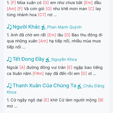
1.
[F]
Mùa xuân có
[G]
em như chưa bắt
[Em]
đầu
[Am]
[F]
Và cơn gió
[G]
như khẽ mơn man
[C]
lay
từng nhành hoa
[C7]
rơi ...
Người Khác
Phan Mạnh Quỳnh
1. Anh đã chờ em rất
[Em]
lâu
[G]
Bao thu đông đi
qua những xuân
[Am]
hạ tiếp nối, nhiều mùa mưa
tiếp nối ...
Tết Đong Đầy
Nguyễn Khoa
Ngoài
[A]
đường đông vui tràn
[E]
ngập bao tiếng
ca Xuân năm
[F#m]
nay đã đến rồi em
[D]
ơi ...
Thanh Xuân Của Chúng Ta
Châu Đăng
Khoa
1. Cứ ngây ngô dại
[E]
khờ Cứ làm người mộng
[B]
mơ ...