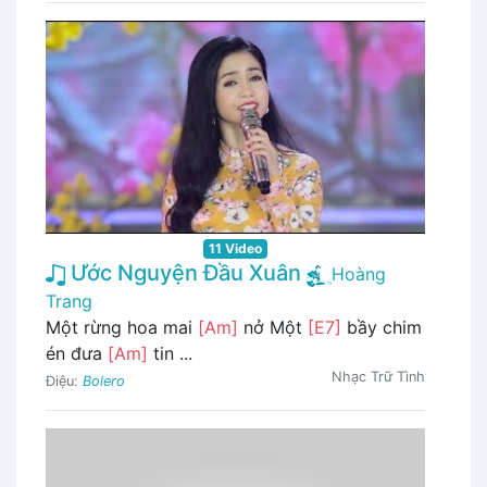
11 Video
Ước Nguyện Đầu Xuân
Hoàng
Trang
Một rừng hoa mai
[Am]
nở Một
[E7]
bầy chim
én đưa
[Am]
tin ...
Nhạc Trữ Tình
Điệu:
Bolero