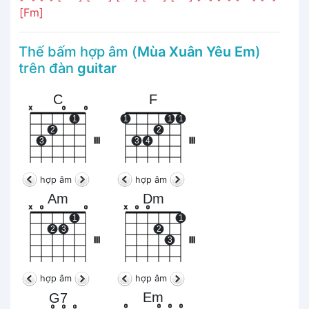
[Fm]
Thế bấm hợp âm (
Mùa Xuân Yêu Em
)
trên đàn
guitar
C
F
x
o
o
1
1
1
1
2
2
3
III
3
4
III
hợp âm
hợp âm
Am
Dm
x
o
o
x
o
o
1
1
2
3
2
III
3
III
hợp âm
hợp âm
Em
G7
o
o
o
o
o
o
o