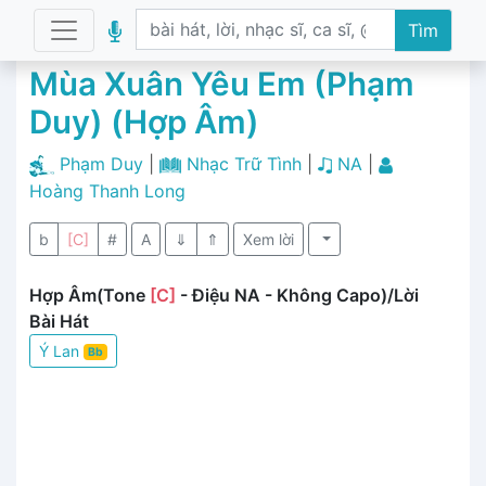
Tìm
Mùa Xuân Yêu Em (Phạm
Duy) (Hợp Âm)
Phạm Duy
|
Nhạc Trữ Tình
|
NA
|
Hoàng Thanh Long
b
[C]
#
A
⇓
⇑
Xem lời
Hợp Âm(Tone
[C]
- Điệu NA - Không Capo)/Lời
Bài Hát
Ý Lan
Bb