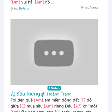
[Dm]
vui hải
[Am]
hồ ...
Nhạc Vàng
Điệu:
Bolero
1 Video
Sầu Riêng
Hoàng Trang
Tôi đến quê
[Am]
em miền đông đất
[F]
đỏ
giữa
[E]
mùa sầu
[Am]
riêng Dẫu
[A7]
chỉ một
[Dm]
lần gặp nhau sao
[C]
thấy vương vấn