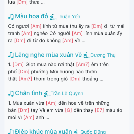
lưa
[Dm]
thưa ...
Màu hoa đỏ
Thuận Yến
Có người
[Am]
lính từ mùa thu ấy ra
[Dm]
đi từ mái
tranh
[Am]
nghèo Có người
[Am]
lính mùa xuân ấy
ra
[Dm]
đi từ đó không
[Am]
về ...
Lắng nghe mùa xuân về
Dương Thụ
1.
[Dm]
Giọt mưa nào rơi thật
[Am7]
êm trên
phố
[Dm]
phường Mùi hương nào thơm
thật
[Am7]
thơm trong gió
[Dm]
thoảng ...
Chân tình
Trần Lê Quỳnh
1. Mùa xuân vừa
[Am]
đến hoa về trên những
bàn
[Dm]
tay Và em vừa
[G]
đến thay
[E7]
màu áo
mới vì
[Am]
anh ...
Điệp khúc mùa xuân
Quốc Dũng