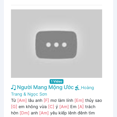
1 Video
Người Mang Mộng Ước
Hoàng
Trang & Ngọc Sơn
Từ
[Am]
lâu anh
[F]
mơ làm lính
[Em]
thủy sao
[G]
em không vừa
[C]
ý
[Am]
Em
[A]
trách
hờn
[Dm]
anh
[Am]
yêu kiếp lênh đênh tìm