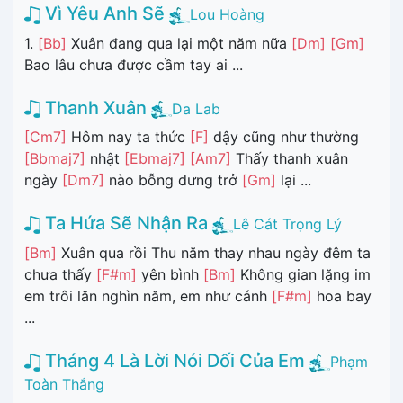
Vì Yêu Anh Sẽ
Lou Hoàng
1.
[Bb]
Xuân đang qua lại một năm nữa
[Dm]
[Gm]
Bao lâu chưa được cầm tay ai ...
Thanh Xuân
Da Lab
[Cm7]
Hôm nay ta thức
[F]
dậy cũng như thường
[Bbmaj7]
nhật
[Ebmaj7]
[Am7]
Thấy thanh xuân
ngày
[Dm7]
nào bỗng dưng trở
[Gm]
lại ...
Ta Hứa Sẽ Nhận Ra
Lê Cát Trọng Lý
[Bm]
Xuân qua rồi Thu năm thay nhau ngày đêm ta
chưa thấy
[F#m]
yên bình
[Bm]
Không gian lặng im
em trôi lăn nghìn năm, em như cánh
[F#m]
hoa bay
...
Tháng 4 Là Lời Nói Dối Của Em
Phạm
Toàn Thắng