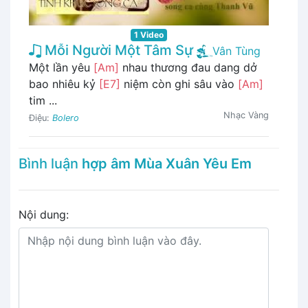
1 Video
Mỗi Người Một Tâm Sự
Vân Tùng
Một lần yêu
[Am]
nhau thương đau dang dở
bao nhiêu kỷ
[E7]
niệm còn ghi sâu vào
[Am]
tim ...
Nhạc Vàng
Điệu:
Bolero
Bình luận
hợp âm Mùa Xuân Yêu Em
Nội dung: