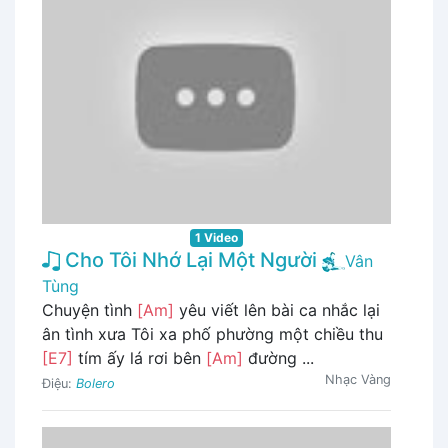
1 Video
Cho Tôi Nhớ Lại Một Người
Vân
Tùng
Chuyện tình
[Am]
yêu viết lên bài ca nhắc lại
ân tình xưa Tôi xa phố phường một chiều thu
[E7]
tím ấy lá rơi bên
[Am]
đường ...
Nhạc Vàng
Điệu:
Bolero