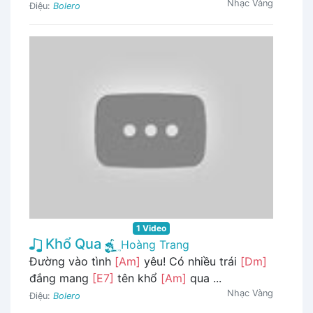
Nhạc Vàng
Điệu:
Bolero
1 Video
Khổ Qua
Hoàng Trang
Đường vào tình
[Am]
yêu! Có nhiều trái
[Dm]
đắng mang
[E7]
tên khổ
[Am]
qua ...
Nhạc Vàng
Điệu:
Bolero