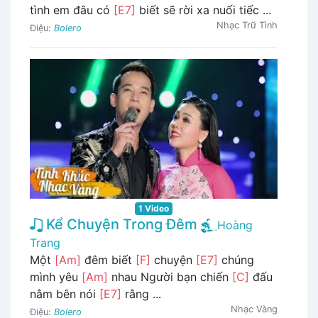
tình em đâu có
[E7]
biết sẽ rời xa nuối tiếc ...
Nhạc Trữ Tình
Điệu:
Bolero
1 Video
Kể Chuyện Trong Đêm
Hoàng
Trang
Một
[Am]
đêm biết
[F]
chuyện
[E7]
chúng
mình yêu
[Am]
nhau Người bạn chiến
[C]
đấu
nằm bên nói
[E7]
rằng ...
Nhạc Vàng
Điệu:
Bolero