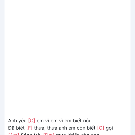
Anh yêu
[C]
em vì em vì em biết nói
Đã biết
[F]
thưa, thưa anh em còn biết
[C]
gọi
[Am]
Sáng trời
[Dm]
mưa khiến cho anh