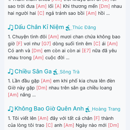
sao trời đưa
[Am]
lối
[A]
Khi thương mến
[Dm]
nhau
hai người hai
[C]
ngả tránh sao bồi
[Am]
hồi ...
Dấu Chân Kỉ Niệm
Thúc Đăng
1. Chuyện tình đôi
[Am]
mươi chan chứa không bao
giờ
[F]
vơi như
[G7]
dòng suối tình êm
[C]
ái
[Am]
Có anh và
[Dm]
em còn ai còn ai
[E7]
nữa đã yêu
nhau trong
[Am]
cuộc đời ...
Chiều Sân Ga
Sông Trà
1. Lần đầu gặp
[Am]
em khi phố kia chưa lên đèn
Giờ này gặp
[Dm]
nhau trên sân ga chiều loang
[Am]
nắng ...
Không Bao Giờ Quên Anh
Hoàng Trang
1. Tôi viết lên
[Am]
đây với tất cả chân
[F]
thành
của lòng tôi trao
[C]
anh
[Am]
Ngày nào mới
[Dm]