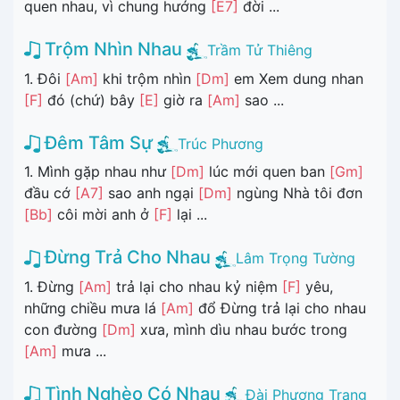
quen nhau, vì chung hướng
[E7]
đời ...
Trộm Nhìn Nhau
Trầm Tử Thiêng
1. Đôi
[Am]
khi trộm nhìn
[Dm]
em Xem dung nhan
[F]
đó (chứ) bây
[E]
giờ ra
[Am]
sao ...
Đêm Tâm Sự
Trúc Phương
1. Mình gặp nhau như
[Dm]
lúc mới quen ban
[Gm]
đầu cớ
[A7]
sao anh ngại
[Dm]
ngùng Nhà tôi đơn
[Bb]
côi mời anh ở
[F]
lại ...
Đừng Trả Cho Nhau
Lâm Trọng Tường
1. Đừng
[Am]
trả lại cho nhau kỷ niệm
[F]
yêu,
những chiều mưa lá
[Am]
đổ Đừng trả lại cho nhau
con đường
[Dm]
xưa, mình dìu nhau bước trong
[Am]
mưa ...
Tình Nghèo Có Nhau
Đài Phương Trang