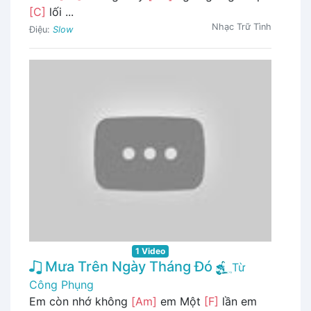
[C]
lối ...
Nhạc Trữ Tình
Điệu:
Slow
1 Video
Mưa Trên Ngày Tháng Đó
Từ
Công Phụng
Em còn nhớ không
[Am]
em Một
[F]
lần em