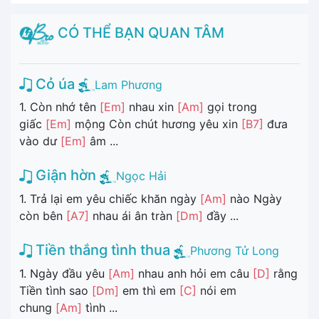
CÓ THỂ BẠN QUAN TÂM
Cỏ úa
Lam Phương
1. Còn nhớ tên
[Em]
nhau xin
[Am]
gọi trong
giấc
[Em]
mộng Còn chút hương yêu xin
[B7]
đưa
vào dư
[Em]
âm ...
Giận hờn
Ngọc Hải
1. Trả lại em yêu chiếc khăn ngày
[Am]
nào Ngày
còn bên
[A7]
nhau ái ân tràn
[Dm]
đầy ...
Tiền thắng tình thua
Phương Tử Long
1. Ngày đầu yêu
[Am]
nhau anh hỏi em câu
[D]
rằng
Tiền tình sao
[Dm]
em thì em
[C]
nói em
chung
[Am]
tình ...