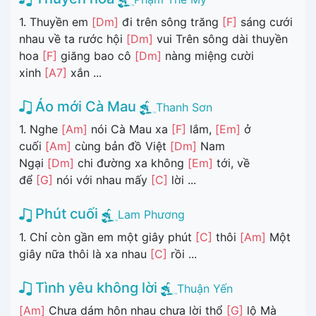
1. Thuyền em
[Dm]
đi trên sông trăng
[F]
sáng cưới
nhau về ta rước hội
[Dm]
vui Trên sông dài thuyền
hoa
[F]
giăng bao cô
[Dm]
nàng miệng cười
xinh
[A7]
xắn ...
Áo mới Cà Mau
Thanh Sơn
1. Nghe
[Am]
nói Cà Mau xa
[F]
lắm,
[Em]
ở
cuối
[Am]
cùng bản đồ Việt
[Dm]
Nam
Ngại
[Dm]
chi đường xa không
[Em]
tới, về
để
[G]
nói với nhau mấy
[C]
lời ...
Phút cuối
Lam Phương
1. Chỉ còn gần em một giây phút
[C]
thôi
[Am]
Một
giây nữa thôi là xa nhau
[C]
rồi ...
Tình yêu không lời
Thuận Yến
[Am]
Chưa dám hôn nhau chưa lời thổ
[G]
lộ Mà