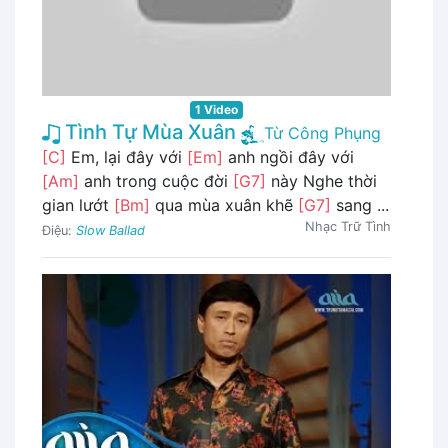
1 Video
Tình Tự Mùa Xuân
Từ Công Phụng
[C]
Em, lại đây với
[Em]
anh ngồi đây với
[Am]
anh trong cuộc đời
[G7]
này Nghe thời
gian lướt
[Bm]
qua mùa xuân khẽ
[G7]
sang ...
Nhạc Trữ Tình
Điệu:
Slow Ballad