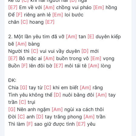
[E7]
Em về với
[Am]
chồng vui pháo
[Em]
hồng
Để
[F]
riêng anh lẻ
[Em]
loi bước
chân
[C]
hoang
[E7]
2. Một lần yêu tim đã vỡ
[Am]
tan
[E]
duyên kiếp
bẽ
[Am]
bàng
Người thì
[C]
vui vui vầy duyên
[D]
mới
[E7]
Bỏ mặc ai
[Am]
buồn trong vô
[Em]
vọng
Buồn
[F]
lên đôi bờ
[E7]
môi tái tê
[Am]
lòng
ĐK:
Chia
[G]
tay từ
[C]
khi em biết
[Am]
rằng
Tình yêu không thể
[D]
nuôi bằng đôi
[Am]
tay
trần
[C]
trụi
[G]
Nên anh ngậm
[Am]
ngùi xa cách thôi
Đời
[C]
anh
[D]
tay trắng phong
[Am]
trần
Thì làm
[F]
sao giữ được tình
[E7]
yêu