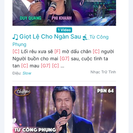
1 Video
Giọt Lệ Cho Ngàn Sau
Từ Công
Phụng
[C]
Lối rêu xưa sẽ
[F]
mờ dấu chân
[C]
người
Người buồn cho mai
[G7]
sau, cuộc tình ta
tan
[C]
mau
[G7]
[C]
...
Nhạc Trữ Tình
Điệu:
Slow