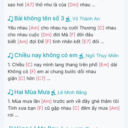
sao hơi
[A7]
thở như là của
[Dm]
nhau ...
Bài không tên số 3
Vũ Thành An
Yêu nhau
[Am]
cho nhau nụ cười Thương
[C]
nhau
cho nhau cuộc
[Dm]
đời Mà
[F]
đời đâu
biết
[Am]
đợi Để
[F]
tình nhân kết
[E7]
đôi ...
Chiều nay không có em
Ngô Thụy Miên
1. Chiều
[C]
nay mình lang thang trên phố
[Em]
dài
Không có
[F]
em ai chung bước dỗi nhau
giận
[C]
hờn
[C7]
...
Hai Mùa Mưa
Lê Minh Bằng
1. Mùa mưa lần
[Am]
trước anh về đây ghé thăm tôi
Tình xưa bạn
[F]
cũ gặp nhau
[C]
đêm ấy mưa
[Am]
rơi ...