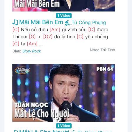
1 Video
Mãi Mãi Bên Em
Từ Công Phụng
[C]
Nếu có điều
[Am]
gì vĩnh cửu
[C]
được
Thì em
[G]
ơi
[G7]
đó là tình
[C]
yêu chúng
[C]
ta
[Am]
...
Nhạc Trữ Tình
Điệu:
Slow Rock
1 Video