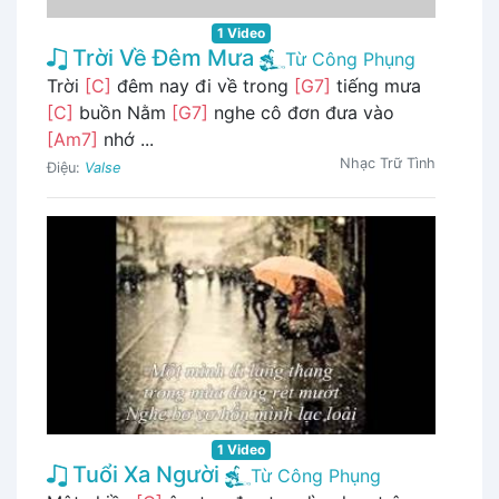
1 Video
Trời Về Đêm Mưa
Từ Công Phụng
Trời
[C]
đêm nay đi về trong
[G7]
tiếng mưa
[C]
buồn Nằm
[G7]
nghe cô đơn đưa vào
[Am7]
nhớ ...
Nhạc Trữ Tình
Điệu:
Valse
1 Video
Tuổi Xa Người
Từ Công Phụng