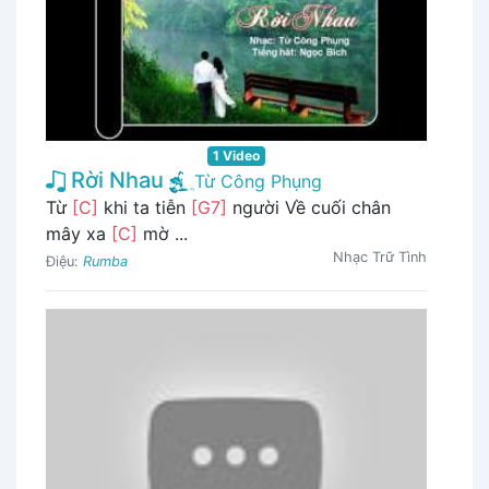
1 Video
Rời Nhau
Từ Công Phụng
Từ
[C]
khi ta tiễn
[G7]
người Về cuối chân
mây xa
[C]
mờ ...
Nhạc Trữ Tình
Điệu:
Rumba