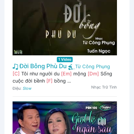
1 Video
Đời Bỗng Phù Du
Từ Công Phụng
[C]
Tôi như người du
[Em]
mộng
[Dm]
Sống
cuộc đời bềnh
[F]
bồng ...
Nhạc Trữ Tình
Điệu:
Slow