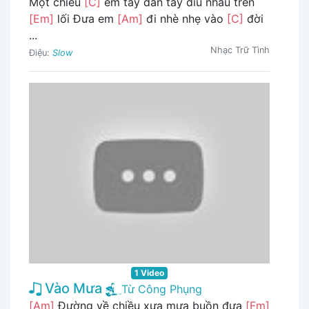
Một chiều
[C]
êm tay đan tay dìu nhau trên
[Em]
lối Đưa em
[Am]
đi nhè nhẹ vào
[C]
đời
...
Nhạc Trữ Tình
Điệu:
Slow
1 Video
Vào Mưa
Từ Công Phụng
[Am]
Đường về chiều xưa mưa buồn đưa
[Fm]