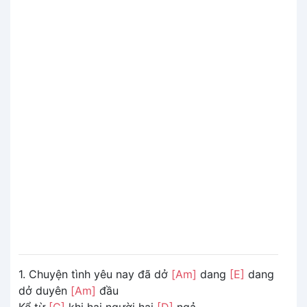
1. Chuyện tình yêu nay đã dở
[Am]
dang
[E]
dang
dở duyên
[Am]
đầu
Kể từ
[C]
khi hai người hai
[D]
ngả