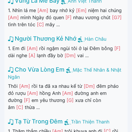
Vùng Lá Me Bay
Anh Việt Thanh
1. Nhìn lá me
[Am]
bay nhớ kỷ
[Em]
niệm hai chúng
[Am]
mình Ngày đó quen
[F]
nhau vương chút
[G7]
tình trên tóc
[C]
mây ...
Người Thương Kẻ Nhớ
Hàn Châu
1. Em đi
[Am]
rồi ngậm ngùi tôi ở lại Đêm bỗng
[F]
dài nghe
[A]
lạnh đầy bờ
[Dm]
vai ...
Cho Vừa Lòng Em
Mặc Thế Nhân & Nhật
Ngân
Thôi
[Am]
rồi ta đã xa nhau kể từ
[Dm]
đêm pháo
đỏ rượu
[Am]
hồng Anh
[Am]
đường anh em
đường
[F]
em yêu thương
[G]
xưa chỉ còn
âm
[C]
thừa ...
Tạ Từ Trong Đêm
Trần Thiện Thanh
1. Thăm thẳm chiều
[Am]
trôi khuya anh đi
[C]
rồi