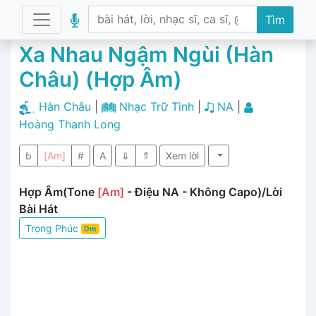
Tìm
Xa Nhau Ngậm Ngùi (Hàn
Châu) (Hợp Âm)
Hàn Châu
|
Nhạc Trữ Tình
|
NA
|
Hoàng Thanh Long
b
[Am]
#
A
⇓
⇑
Xem lời
Hợp Âm(Tone
[Am]
- Điệu NA - Không Capo)/Lời
Bài Hát
Trọng Phúc
Dm