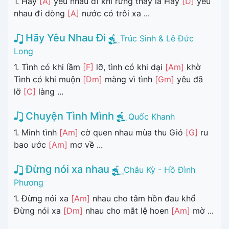
1. Hãy
[A]
yêu nhau đi khi rừng thay lá Hãy
[D]
yêu
nhau đi dòng
[A]
nước có trôi xa ...
Hãy Yêu Nhau Đi
Trúc Sinh & Lê Đức
Long
1. Tình có khi lầm
[F]
lỡ, tình có khi dại
[Am]
khờ
Tình có khi muộn
[Dm]
màng vì tình
[Gm]
yêu đã
lỡ
[C]
làng ...
Chuyện Tình Mình
Quốc Khanh
1. Mình tình
[Am]
cờ quen nhau mùa thu Gió
[G]
ru
bao ước
[Am]
mơ về ...
Đừng nói xa nhau
Châu Kỳ - Hồ Đình
Phương
1. Đừng nói xa
[Am]
nhau cho tâm hồn đau khổ
Đừng nói xa
[Dm]
nhau cho mắt lệ hoen
[Am]
mờ ...