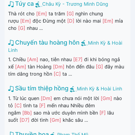
Túy ca
Châu Kỳ - Trương Minh Dũng
Thà rót cho
[Em]
ta trăm
[G]
nghìn chung
rượu
[Em]
độc Đừng một
[D]
lời nào mai
[Em]
mỉa
cho
[G]
nhau ...
Chuyến tàu hoàng hôn
Minh Kỳ & Hoài
Linh
1. Chiều
[Am]
nao, tiễn nhau
[E7]
đi khi bóng ngả
xế
[Am]
tàn Hoàng
[Dm]
hôn đến đâu
[G]
đây màu
tím dâng trong hồn
[C]
ta ...
Sầu tím thiệp hồng
Minh Kỳ & Hoài Linh
1. Từ lúc quen
[Dm]
em chưa nói một lời
[Gm]
nào
tỏ
[C]
tình ta
[F]
mến nhau Nhiều đêm
ngắm
[Bb]
sao mà ước duyên mình bền
[F]
lâu
suốt
[D7]
đời tình
[Gm]
khắc sâu ...
Thuyền hoa
Phạm Thế Mỹ