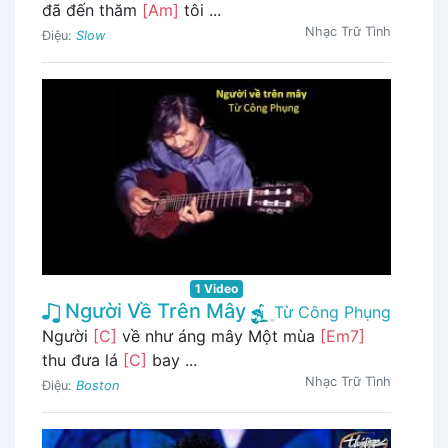
đã đến thăm
[Am]
tôi ...
Nhạc Trữ Tình
Điệu:
Slow
1 Video
Người Về Trên Mây
Từ Công Phụng
Người
[C]
về như áng mây Một mùa
[Em7]
thu đưa lá
[C]
bay ...
Nhạc Trữ Tình
Điệu:
Boston