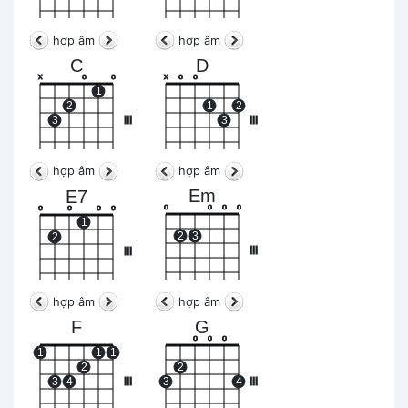
hợp âm
hợp âm
C
D
x
o
o
x
o
o
1
2
1
2
3
III
3
III
hợp âm
hợp âm
Em
E7
o
o
o
o
o
o
o
o
1
2
3
2
III
III
hợp âm
hợp âm
F
G
o
o
o
1
1
1
2
2
3
4
III
3
4
III