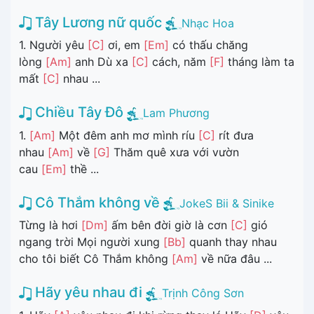
Tây Lương nữ quốc
Nhạc Hoa
1. Người yêu
[C]
ơi, em
[Em]
có thấu chăng
lòng
[Am]
anh Dù xa
[C]
cách, năm
[F]
tháng làm ta
mất
[C]
nhau ...
Chiều Tây Đô
Lam Phương
1.
[Am]
Một đêm anh mơ mình ríu
[C]
rít đưa
nhau
[Am]
về
[G]
Thăm quê xưa với vườn
cau
[Em]
thề ...
Cô Thắm không về
JokeS Bii & Sinike
Từng là hơi
[Dm]
ấm bên đời giờ là cơn
[C]
gió
ngang trời Mọi người xung
[Bb]
quanh thay nhau
cho tôi biết Cô Thắm không
[Am]
về nữa đâu ...
Hãy yêu nhau đi
Trịnh Công Sơn