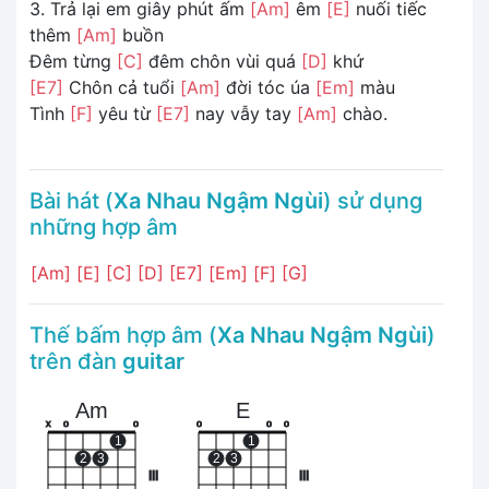
3. Trả lại em giây phút ấm
[Am]
êm
[E]
nuối tiếc
thêm
[Am]
buồn
Đêm từng
[C]
đêm chôn vùi quá
[D]
khứ
[E7]
Chôn cả tuổi
[Am]
đời tóc úa
[Em]
màu
Tình
[F]
yêu từ
[E7]
nay vẫy tay
[Am]
chào.
Bài hát (
Xa Nhau Ngậm Ngùi
) sử dụng
những hợp âm
[Am]
[E]
[C]
[D]
[E7]
[Em]
[F]
[G]
Thế bấm hợp âm (
Xa Nhau Ngậm Ngùi
)
trên đàn
guitar
Am
E
x
o
o
o
o
o
1
1
2
3
2
3
III
III