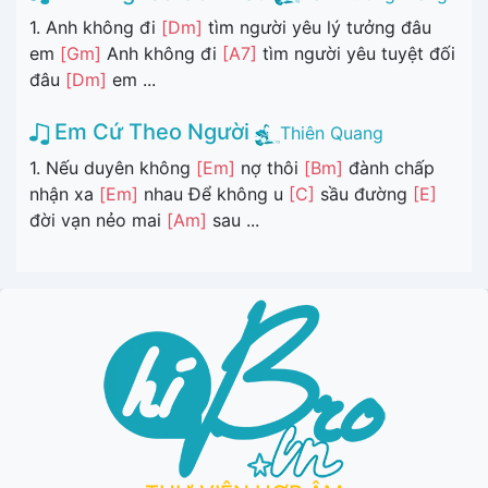
1. Anh không đi
[Dm]
tìm người yêu lý tưởng đâu
em
[Gm]
Anh không đi
[A7]
tìm người yêu tuyệt đối
đâu
[Dm]
em ...
Em Cứ Theo Người
Thiên Quang
1. Nếu duyên không
[Em]
nợ thôi
[Bm]
đành chấp
nhận xa
[Em]
nhau Để không u
[C]
sầu đường
[E]
đời vạn nẻo mai
[Am]
sau ...