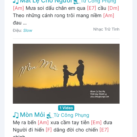
Mắt Lệ Cho Người
Từ Công Phụng
[Am]
Mưa soi dấu chân em qua
[E7]
cầu
[Dm]
Theo những cánh rong trôi mang niềm
[Am]
đau ...
Nhạc Trữ Tình
Điệu:
Slow
1 Video
Mòn Mỏi
Từ Công Phụng
Mẹ ra bến
[Am]
xưa cầm tay tiễn
[Em]
đưa
Người đi hiến
[F]
dâng đời cho chiến
[E7]