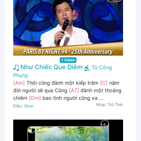
1 Video
Như Chiếc Que Diêm
Từ Công
Phụng
[Am]
Thôi cũng đành một kiếp trăm
[C]
năm
đời người sẽ qua Cũng
[A7]
đành một thoáng
chiêm
[Dm]
bao tình người cũng xa ...
Nhạc Trữ Tình
Điệu:
Slow