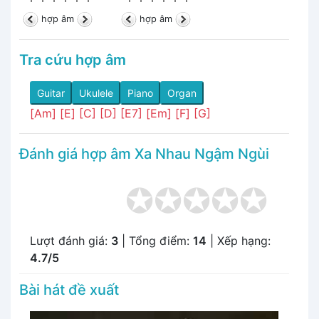
hợp âm
hợp âm
Tra cứu hợp âm
Guitar
Ukulele
Piano
Organ
[Am]
[E]
[C]
[D]
[E7]
[Em]
[F]
[G]
Đánh giá hợp âm Xa Nhau Ngậm Ngùi
Lượt đánh giá:
3
| Tổng điểm:
14
| Xếp hạng:
4.7/5
Bài hát đề xuất