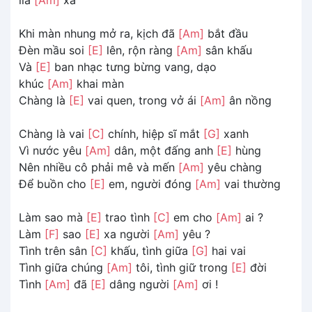
Khi màn nhung mở ra, kịch đã
[Am]
bắt đầu
Đèn mầu soi
[E]
lên, rộn ràng
[Am]
sân khấu
Và
[E]
ban nhạc tưng bừng vang, dạo
khúc
[Am]
khai màn
Chàng là
[E]
vai quen, trong vở ái
[Am]
ân nồng
Chàng là vai
[C]
chính, hiệp sĩ mắt
[G]
xanh
Vì nước yêu
[Am]
dân, một đấng anh
[E]
hùng
Nên nhiều cô phải mê và mến
[Am]
yêu chàng
Để buồn cho
[E]
em, người đóng
[Am]
vai thường
Làm sao mà
[E]
trao tình
[C]
em cho
[Am]
ai ?
Làm
[F]
sao
[E]
xa người
[Am]
yêu ?
Tình trên sân
[C]
khấu, tình giữa
[G]
hai vai
Tình giữa chúng
[Am]
tôi, tình giữ trong
[E]
đời
Tình
[Am]
đã
[E]
dâng người
[Am]
ơi !