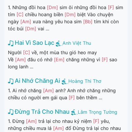
1. Những đồi hoa
[Dm]
sim ôi những đồi hoa
[F]
sim
tím
[C]
chiều hoang biền
[Dm]
biệt Vào chuyện
ngày
[Am]
xưa nàng yêu hoa sim
[Bb]
tím khi còn
tóc búi
[Dm]
vai ...
Hai Vì Sao Lạc
Anh Việt Thu
Người
[C]
về, một mùa thu gió heo may
Về
[Am]
đâu có nhớ
[Em]
chăng những vì
[F]
sao
long lanh ...
Ai Nhớ Chăng Ai
Hoàng Thi Thơ
1. Ai nhớ chăng
[Am]
anh? Anh nhớ chăng những
chiều có người em gái qua
[F]
bên thềm ...
Đừng Trả Cho Nhau
Lâm Trọng Tường
1. Đừng
[Am]
trả lại cho nhau kỷ niệm
[F]
yêu,
những chiều mưa lá
[Am]
đổ Đừng trả lại cho nhau