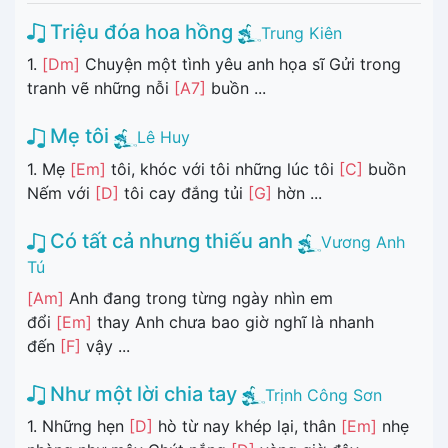
Triệu đóa hoa hồng
Trung Kiên
1.
[Dm]
Chuyện một tình yêu anh họa sĩ Gửi trong
tranh vẽ những nỗi
[A7]
buồn ...
Mẹ tôi
Lê Huy
1. Mẹ
[Em]
tôi, khóc với tôi những lúc tôi
[C]
buồn
Nếm với
[D]
tôi cay đắng tủi
[G]
hờn ...
Có tất cả nhưng thiếu anh
Vương Anh
Tú
[Am]
Anh đang trong từng ngày nhìn em
đổi
[Em]
thay Anh chưa bao giờ nghĩ là nhanh
đến
[F]
vậy ...
Như một lời chia tay
Trịnh Công Sơn
1. Những hẹn
[D]
hò từ nay khép lại, thân
[Em]
nhẹ