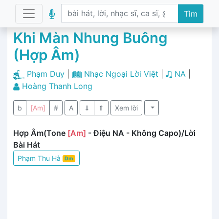
Tìm
Khi Màn Nhung Buông
(Hợp Âm)
Phạm Duy
|
Nhạc Ngoại Lời Việt
|
NA
|
Hoàng Thanh Long
b
[Am]
#
A
⇓
⇑
Xem lời
Hợp Âm(Tone
[Am]
- Điệu NA - Không Capo)/Lời
Bài Hát
Phạm Thu Hà
Dm