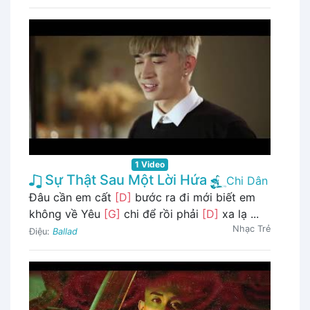
1 Video
Sự Thật Sau Một Lời Hứa
Chi Dân
Đâu cần em cất
[D]
bước ra đi mới biết em
không về Yêu
[G]
chi để rồi phải
[D]
xa lạ ...
Nhạc Trẻ
Điệu:
Ballad