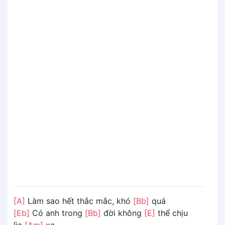
[A]
Làm sao hết thắc mắc, khó
[Bb]
quá
[Eb]
Có anh trong
[Bb]
đời không
[E]
thể chịu
lìa
[Am]
xa