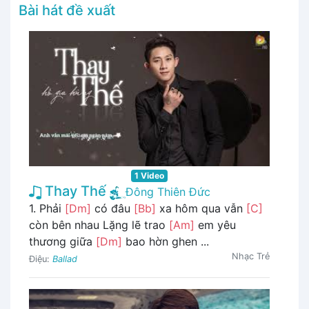
Bài hát đề xuất
1 Video
Thay Thế
Đông Thiên Đức
1. Phải
[Dm]
có đâu
[Bb]
xa hôm qua vẫn
[C]
còn bên nhau Lặng lẽ trao
[Am]
em yêu
thương giữa
[Dm]
bao hờn ghen ...
Nhạc Trẻ
Điệu:
Ballad