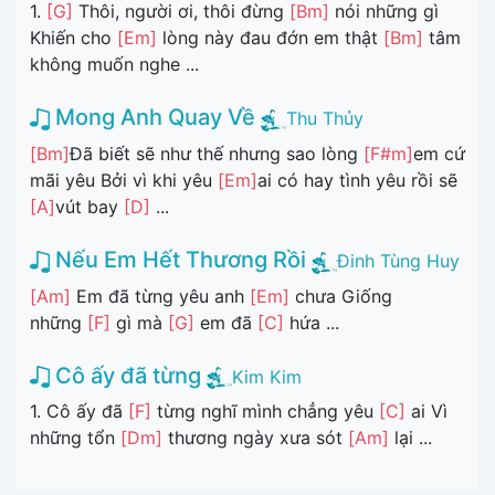
1.
[G]
Thôi, người ơi, thôi đừng
[Bm]
nói những gì
Khiến cho
[Em]
lòng này đau đớn em thật
[Bm]
tâm
không muốn nghe ...
Mong Anh Quay Về
Thu Thủy
[Bm]
Đã biết sẽ như thế nhưng sao lòng
[F#m]
em cứ
mãi yêu Bởi vì khi yêu
[Em]
ai có hay tình yêu rồi sẽ
[A]
vút bay
[D]
...
Nếu Em Hết Thương Rồi
Đinh Tùng Huy
[Am]
Em đã từng yêu anh
[Em]
chưa Giống
những
[F]
gì mà
[G]
em đã
[C]
hứa ...
Cô ấy đã từng
Kim Kim
1. Cô ấy đã
[F]
từng nghĩ mình chẳng yêu
[C]
ai Vì
những tổn
[Dm]
thương ngày xưa sót
[Am]
lại ...