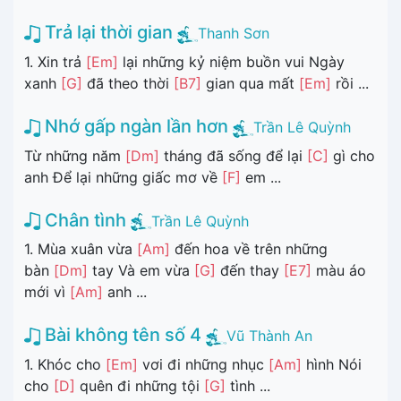
Trả lại thời gian
Thanh Sơn
1. Xin trả
[Em]
lại những kỷ niệm buồn vui Ngày
xanh
[G]
đã theo thời
[B7]
gian qua mất
[Em]
rồi ...
Nhớ gấp ngàn lần hơn
Trần Lê Quỳnh
Từ những năm
[Dm]
tháng đã sống để lại
[C]
gì cho
anh Để lại những giấc mơ về
[F]
em ...
Chân tình
Trần Lê Quỳnh
1. Mùa xuân vừa
[Am]
đến hoa về trên những
bàn
[Dm]
tay Và em vừa
[G]
đến thay
[E7]
màu áo
mới vì
[Am]
anh ...
Bài không tên số 4
Vũ Thành An
1. Khóc cho
[Em]
vơi đi những nhục
[Am]
hình Nói
cho
[D]
quên đi những tội
[G]
tình ...