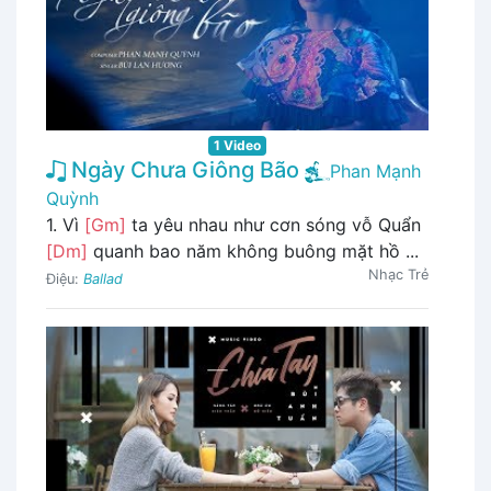
1 Video
Ngày Chưa Giông Bão
Phan Mạnh
Quỳnh
1. Vì
[Gm]
ta yêu nhau như cơn sóng vỗ Quẩn
[Dm]
quanh bao năm không buông mặt hồ ...
Nhạc Trẻ
Điệu:
Ballad