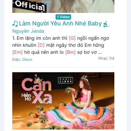
1 Video
Làm Người Yêu Anh Nhé Baby
Nguyên Jenda
1. Em lặng im còn anh thì
[G]
ngồi ngẩn ngơ
nhìn khuôn
[D]
mặt ngây thơ đó Em hững
[Em]
hờ quá nên anh lo
[Bm]
sợ bơ vơ ...
Nhạc Trẻ
Điệu:
Disco