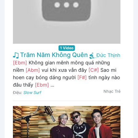
1 Video
Trăm Năm Không Quên
Đức Thịnh
[Ebm]
Không gian mênh mông quá những
niềm
[Abm]
vui khi xưa vẫn đây
[C#]
Sao mi
hoen cay bóng dáng người
[F#]
tình ngày nào
đâu thấy
[Ebm]
...
Nhạc Trẻ
Điệu:
Slow Surf