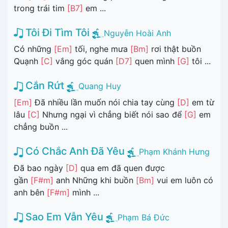
trong trái tim
[B7]
em ...
Tôi Đi Tìm Tôi
Nguyễn Hoài Anh
Có những
[Em]
tối, nghe mưa
[Bm]
rơi thật buồn
Quạnh
[C]
vắng góc quán
[D7]
quen mình
[G]
tôi ...
Cắn Rứt
Quang Huy
[Em]
Đã nhiều lần muốn nói chia tay cùng
[D]
em từ
lâu
[C]
Nhưng ngại vì chẳng biết nói sao để
[G]
em
chẳng buồn ...
Có Chắc Anh Đã Yêu
Phạm Khánh Hưng
Đã bao ngày
[D]
qua em đã quen được
gần
[F#m]
anh Những khi buồn
[Bm]
vui em luôn có
anh bên
[F#m]
mình ...
Sao Em Vẫn Yêu
Phạm Bá Đức