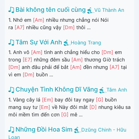
Bài không tên cuối cùng
Vũ Thành An
1. Nhớ em
[Am]
nhiều nhưng chẳng nói Nói
ra
[A7]
nhiều cũng vậy
[Dm]
thôi ...
Tâm Sự Với Anh
Hoàng Trang
1. Anh vô
[Am]
tình anh chẳng hiểu cho
[Dm]
em
trong
[E7]
những đêm sầu
[Am]
thương Giờ trách
[Dm]
anh đâu phải để bắt
[Am]
đền nhưng
[A7]
tại
vì em
[Dm]
buồn ...
Chuyện Tình Không Dĩ Vãng
Tâm Anh
1. Vàng cây lá
[Em]
bay đôi tay ngay
[G]
buồn
mang suy tư
[Em]
về Này đôi mắt
[D]
nhung kiêu sa
môi mềm tìm đến cơn
[G]
mê ...
Những Đồi Hoa Sim
Dzũng Chinh - Hữu
Loan