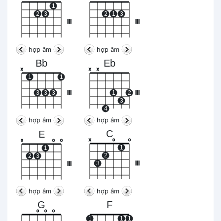
1
2
3
2
1
3
III
III
hợp âm
hợp âm
Bb
Eb
x
x
x
1
1
3
3
3
III
1
2
III
3
4
hợp âm
hợp âm
C
E
x
o
o
o
o
o
1
1
2
2
3
3
III
III
hợp âm
hợp âm
G
F
o
o
o
1
1
1