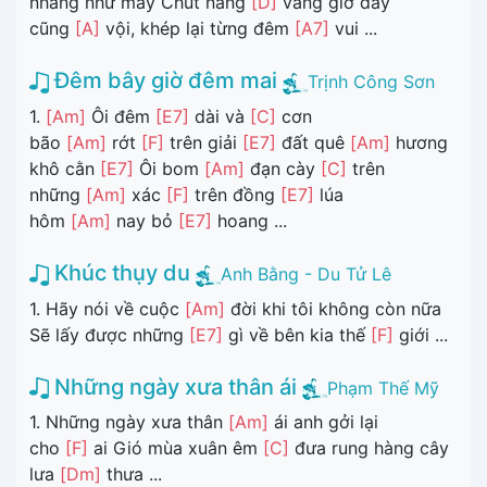
nhàng như mây Chút nắng
[D]
vàng giờ đây
cũng
[A]
vội, khép lại từng đêm
[A7]
vui ...
Đêm bây giờ đêm mai
Trịnh Công Sơn
1.
[Am]
Ôi đêm
[E7]
dài và
[C]
cơn
bão
[Am]
rớt
[F]
trên giải
[E7]
đất quê
[Am]
hương
khô cằn
[E7]
Ôi bom
[Am]
đạn cày
[C]
trên
những
[Am]
xác
[F]
trên đồng
[E7]
lúa
hôm
[Am]
nay bỏ
[E7]
hoang ...
Khúc thụy du
Anh Bằng - Du Tử Lê
1. Hãy nói về cuộc
[Am]
đời khi tôi không còn nữa
Sẽ lấy được những
[E7]
gì về bên kia thế
[F]
giới ...
Những ngày xưa thân ái
Phạm Thế Mỹ
1. Những ngày xưa thân
[Am]
ái anh gởi lại
cho
[F]
ai Gió mùa xuân êm
[C]
đưa rung hàng cây
lưa
[Dm]
thưa ...