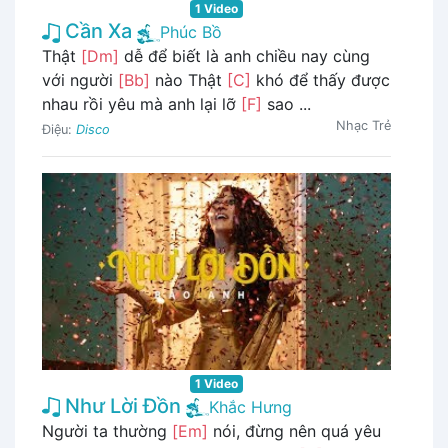
1 Video
Cần Xa
Phúc Bồ
Thật
[Dm]
dễ để biết là anh chiều nay cùng
với người
[Bb]
nào Thật
[C]
khó để thấy được
nhau rồi yêu mà anh lại lỡ
[F]
sao ...
Nhạc Trẻ
Điệu:
Disco
1 Video
Như Lời Đồn
Khắc Hưng
Người ta thường
[Em]
nói, đừng nên quá yêu