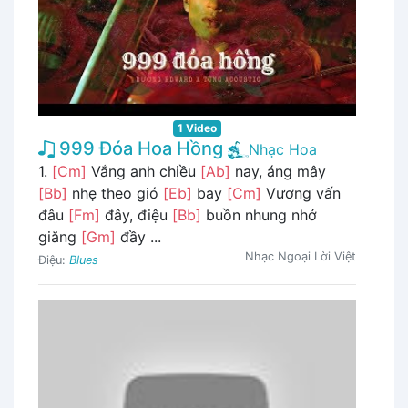
1 Video
999 Đóa Hoa Hồng
Nhạc Hoa
1.
[Cm]
Vắng anh chiều
[Ab]
nay, áng mây
[Bb]
nhẹ theo gió
[Eb]
bay
[Cm]
Vương vấn
đâu
[Fm]
đây, điệu
[Bb]
buồn nhung nhớ
giăng
[Gm]
đầy ...
Nhạc Ngoại Lời Việt
Điệu:
Blues