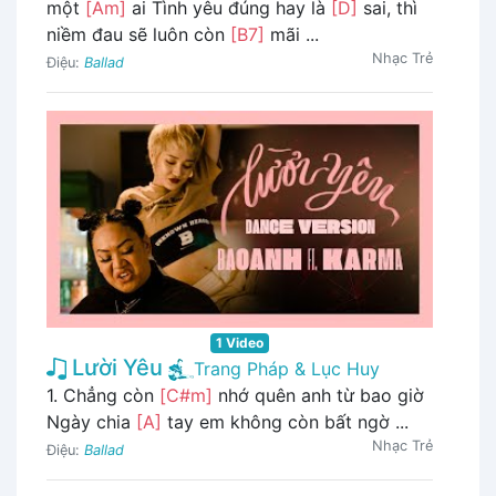
một
[Am]
ai Tình yêu đúng hay là
[D]
sai, thì
niềm đau sẽ luôn còn
[B7]
mãi ...
Nhạc Trẻ
Điệu:
Ballad
1 Video
Lười Yêu
Trang Pháp & Lục Huy
1. Chẳng còn
[C#m]
nhớ quên anh từ bao giờ
Ngày chia
[A]
tay em không còn bất ngờ ...
Nhạc Trẻ
Điệu:
Ballad