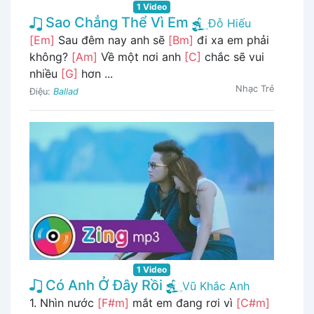
1 Video
Sao Chẳng Thể Vì Em
Đỗ Hiếu
[Em]
Sau đêm nay anh sẽ
[Bm]
đi xa em phải
không?
[Am]
Về một nơi anh
[C]
chắc sẽ vui
nhiều
[G]
hơn ...
Nhạc Trẻ
Điệu:
Ballad
1 Video
Có Anh Ở Đây Rồi
Vũ Khắc Anh
1. Nhìn nước
[F#m]
mắt em đang rơi vì
[C#m]