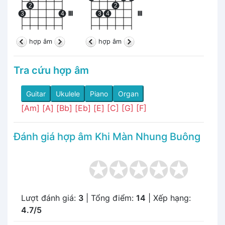
2
2
3
4
III
3
4
III
hợp âm
hợp âm
Tra cứu hợp âm
Guitar
Ukulele
Piano
Organ
[Am]
[A]
[Bb]
[Eb]
[E]
[C]
[G]
[F]
Đánh giá hợp âm Khi Màn Nhung Buông
Lượt đánh giá:
3
| Tổng điểm:
14
| Xếp hạng:
4.7/5