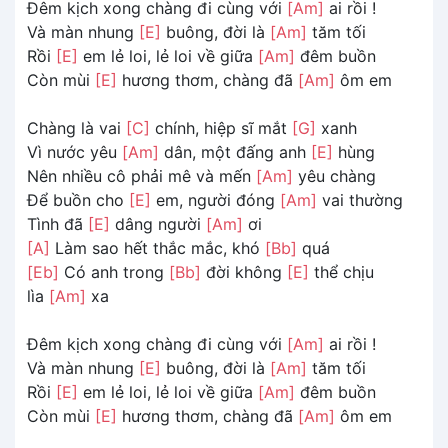
Đêm kịch xong chàng đi cùng với
[Am]
ai rồi !
Và màn nhung
[E]
buông, đời là
[Am]
tăm tối
Rồi
[E]
em lẻ loi, lẻ loi về giữa
[Am]
đêm buồn
Còn mùi
[E]
hương thơm, chàng đã
[Am]
ôm em
Chàng là vai
[C]
chính, hiệp sĩ mắt
[G]
xanh
Vì nước yêu
[Am]
dân, một đấng anh
[E]
hùng
Nên nhiều cô phải mê và mến
[Am]
yêu chàng
Để buồn cho
[E]
em, người đóng
[Am]
vai thường
Tình đã
[E]
dâng người
[Am]
ơi
[A]
Làm sao hết thắc mắc, khó
[Bb]
quá
[Eb]
Có anh trong
[Bb]
đời không
[E]
thể chịu
lìa
[Am]
xa
Đêm kịch xong chàng đi cùng với
[Am]
ai rồi !
Và màn nhung
[E]
buông, đời là
[Am]
tăm tối
Rồi
[E]
em lẻ loi, lẻ loi về giữa
[Am]
đêm buồn
Còn mùi
[E]
hương thơm, chàng đã
[Am]
ôm em