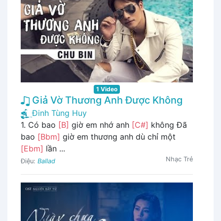
1 Video
Giả Vờ Thương Anh Được Không
Đinh Tùng Huy
1. Có bao
[B]
giờ em nhớ anh
[C#]
không Đã
bao
[Bbm]
giờ em thương anh dù chỉ một
[Ebm]
lần ...
Nhạc Trẻ
Điệu:
Ballad