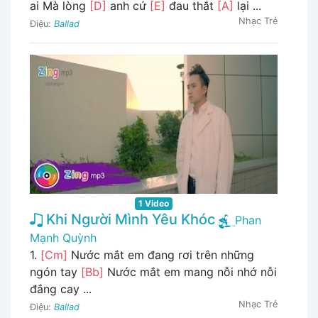
ai Mà lòng
[D]
anh cứ
[E]
đau thắt
[A]
lại ...
Nhạc Trẻ
Điệu:
Ballad
1 Video
Khi Người Mình Yêu Khóc
Phan
Mạnh Quỳnh
1.
[Cm]
Nước mắt em đang rơi trên những
ngón tay
[Bb]
Nước mắt em mang nỗi nhớ nỗi
đắng cay ...
Nhạc Trẻ
Điệu:
Ballad