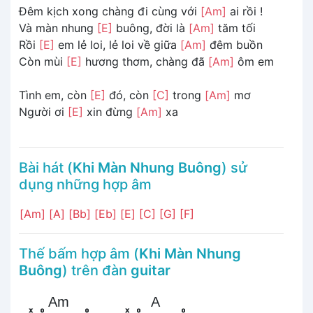
Đêm kịch xong chàng đi cùng với
[Am]
ai rồi !
Và màn nhung
[E]
buông, đời là
[Am]
tăm tối
Rồi
[E]
em lẻ loi, lẻ loi về giữa
[Am]
đêm buồn
Còn mùi
[E]
hương thơm, chàng đã
[Am]
ôm em
Tình em, còn
[E]
đó, còn
[C]
trong
[Am]
mơ
Người ơi
[E]
xin đừng
[Am]
xa
Bài hát (
Khi Màn Nhung Buông
) sử
dụng những hợp âm
[Am]
[A]
[Bb]
[Eb]
[E]
[C]
[G]
[F]
Thế bấm hợp âm (
Khi Màn Nhung
Buông
) trên đàn
guitar
Am
A
x
o
o
x
o
o