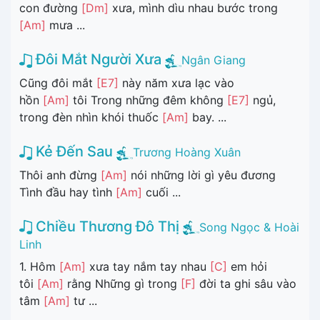
con đường
[Dm]
xưa, mình dìu nhau bước trong
[Am]
mưa ...
Đôi Mắt Người Xưa
Ngân Giang
Cũng đôi mắt
[E7]
này năm xưa lạc vào
hồn
[Am]
tôi Trong những đêm không
[E7]
ngủ,
trong đèn nhìn khói thuốc
[Am]
bay. ...
Kẻ Đến Sau
Trương Hoàng Xuân
Thôi anh đừng
[Am]
nói những lời gì yêu đương
Tình đầu hay tình
[Am]
cuối ...
Chiều Thương Đô Thị
Song Ngọc & Hoài
Linh
1. Hôm
[Am]
xưa tay nắm tay nhau
[C]
em hỏi
tôi
[Am]
rằng Những gì trong
[F]
đời ta ghi sâu vào
tâm
[Am]
tư ...