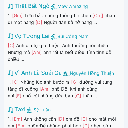
Thật Bất Ngờ
Mew Amazing
1.
[Gm]
Trên báo những thông tin chen
[Cm]
nhau
đi một hàng
[D]
Người đàn bà hở hang ...
Vợ Tương Lai
Bùi Công Nam
[C]
Anh xin tự giới thiệu, Anh thường nói nhiều
Nhưng mà
[Am]
anh rất là biết điều, tính tình dễ
chiều ...
Vì Anh Là Soái Ca
Nguyễn Hồng Thuận
1.
[C]
Những lúc anh bước ra
[G]
đường vui tung
tăng đi xuống
[Am]
phố Đôi khi anh cũng
nhí
[F]
nhố với những đứa bạn
[C]
thân ...
Taxi
Sỹ Luân
1.
[Em]
Anh không cần
[D]
em để
[G]
cho mắt môi
em
[Em]
buồn Để những phút hờn
[D]
ghen còn