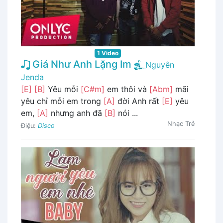
1 Video
Giá Như Anh Lặng Im
Nguyên
Jenda
[E]
[B]
Yêu mỗi
[C#m]
em thôi và
[Abm]
mãi
yêu chỉ mỗi em trong
[A]
đời Anh rất
[E]
yêu
em,
[A]
nhưng anh đã
[B]
nói ...
Nhạc Trẻ
Điệu:
Disco