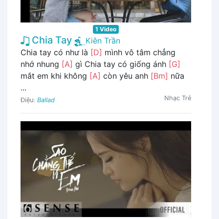
1 Video
Chia Tay
Kiên Trần
Chia tay có như là
[D]
mình vô tâm chẳng
nhớ nhung
[A]
gì Chia tay có giống ánh
[G]
mắt em khi không
[A]
còn yêu anh
[Bm]
nữa
...
Nhạc Trẻ
Điệu:
Ballad