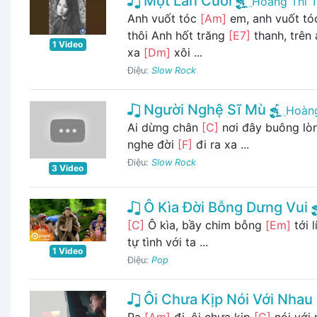
Một Lần Cuối
Hoàng Thi 
Anh vuốt tóc
[Am]
em, anh vuốt tóc
thôi Anh hốt trăng
[E7]
thanh, trên
1 Video
xa
[Dm]
xôi ...
Điệu:
Slow Rock
Người Nghệ Sĩ Mù
Hoàng
Ai dừng chân
[C]
nơi đây buông l
nghe đời
[F]
đi ra xa ...
Điệu:
Slow Rock
3 Video
Ô Kìa Đời Bỗng Dưng Vui
[C]
Ô kìa, bầy chim bỗng
[Em]
tới l
tự tình với ta ...
1 Video
Điệu:
Pop
Ôi Chưa Kịp Nói Với Nhau 
Ra
[Am]
đi, ôi chưa kịp
[C]
nói với