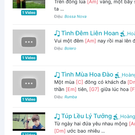
Trên đồng lúa
[Am]
vàng, một bầy
ta ...
1 Video
Điệu:
Bossa Nova
Tình Đêm Liên Hoan
Hoà
Vui một đêm
[Am]
nay rồi mai lên 
Điệu:
Bolero
1 Video
Tình Mùa Hoa Đào
Hoàng
Một mùa
[C]
đông có khách đa
[D
thần
[Em]
tiên,
[G7]
giữa lúc hoa
[F
Điệu:
Rumba
1 Video
Túp Lều Lý Tưởng
Hoàng
Từ ngày hai đứa yêu nhau mộng
[A
[Dm]
ước bao nhiêu ...
1 Video