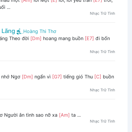
ối ...
Nhạc Trữ Tình
 Lãng
Hoàng Thi Thơ
háng Theo đời
[Dm]
hoang mang buồn
[E7]
đi bốn
Nhạc Trữ Tình
nhớ Ngơ
[Dm]
ngẩn vì
[G7]
tiếng gió Thu
[C]
buồn
Nhạc Trữ Tình
ơ Người ân tình sao nỡ xa
[Am]
ta ...
Nhạc Trữ Tình