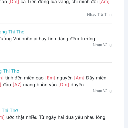
 sơn
[Dm]
ca Trên đồng lúa vàng, chỉ mình đôi
[Am]
Nhạc Trữ Tình
ng Thi Thơ
đường Vui buồn ai hay tình dâng đêm trường ...
Nhạc Vàng
 Thi Thơ
m]
tình đến miền cao
[Em]
nguyên
[Am]
Đây miền
]
đào
[A7]
mang buồn vào
[Dm]
duyên ...
Nhạc Vàng
 Thi Thơ
m]
ước thật nhiều Từ ngày hai đứa yêu nhau lòng