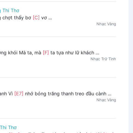
 Thi Thơ
 chợt thấy bơ
[C]
vơ ...
Nhạc Vàng
ơng khói Mà ta, mà
[F]
ta tựa như lữ khách ...
Nhạc Trữ Tình
 anh Vì
[E7]
nhớ bóng trăng thanh treo đầu cành ...
Nhạc Vàng
Thi Thơ