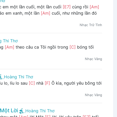
Thơ
 em một lần cuối, một lần cuối
[E7]
cùng rồi
[Am]
 áo em xanh, một lần
[Am]
cuối, như những lần đó
Nhạc Trữ Tình
 Thi Thơ
òng
[Am]
theo câu ca Tôi ngồi trong
[C]
bóng tối
Nhạc Vàng
Hoàng Thi Thơ
íu lo, líu lo sau
[C]
nhà
[F]
Ô kìa, người yêu bỗng tới
Nhạc Vàng
Một Lời
Hoàng Thi Thơ
 nhau một
[Am]
lời Một
[E]
lời, lời yêu trăn
[E7]
trối,