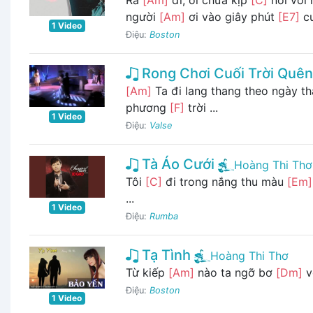
người
[Am]
ơi vào giây phút
[E7]
cu
1 Video
Điệu:
Boston
Rong Chơi Cuối Trời Quên
[Am]
Ta đi lang thang theo ngày t
phương
[F]
trời ...
1 Video
Điệu:
Valse
Tà Áo Cưới
Hoàng Thi Thơ
Tôi
[C]
đi trong nắng thu màu
[Em]
...
1 Video
Điệu:
Rumba
Tạ Tình
Hoàng Thi Thơ
Từ kiếp
[Am]
nào ta ngỡ bơ
[Dm]
v
Điệu:
Boston
1 Video