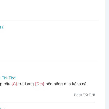
ớn
 Thi Thơ
ịp cầu
[C]
tre Làng
[Dm]
bên băng qua kênh nối
Nhạc Trữ Tình