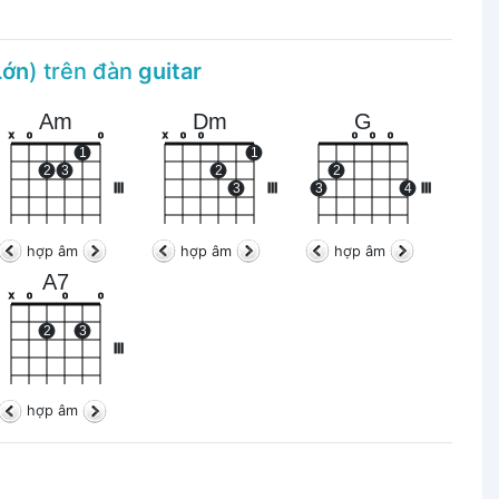
Lớn
) trên đàn
guitar
Am
Dm
G
x
o
o
x
o
o
o
o
o
1
1
2
3
2
2
III
3
III
3
4
III
hợp âm
hợp âm
hợp âm
A7
x
o
o
o
2
3
III
hợp âm