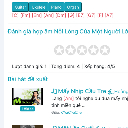
Guitar
Ukulele
Piano
Organ
[C]
[Fm]
[Em]
[Am]
[Dm]
[G]
[E7]
[G7]
[F]
[A7]
Đánh giá hợp âm Nỗi Lòng Của Một Người L
Lượt đánh giá:
1
| Tổng điểm:
4
| Xếp hạng:
4/5
Bài hát đề xuất
Mấy Nhịp Cầu Tre
Hoàng
Làng
[Am]
tôi nghe đu đưa mấy nh
tình miền quê ...
1 Video
Điệu:
ChaChaCha