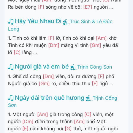
Ra bên dòng
[F]
sông nhớ về cội
[E7]
nguồn ...
Hãy Yêu Nhau Đi
Trúc Sinh & Lê Đức
Long
1. Tình có khi lầm
[F]
lỡ, tình có khi dại
[Am]
khờ
Tình có khi muộn
[Dm]
màng vì tình
[Gm]
yêu đã
lỡ
[C]
làng ...
Người già và em bé
Trịnh Công Sơn
1. Ghế đá công
[Dm]
viên, dời ra đường
[F]
phố
Người già co
[Gm]
ro, chiều thiu thiu
[F]
ngủ ...
Ngày dài trên quê hương
Trịnh Công
Sơn
1. Một người
[Am]
già trong công
[C]
viên, một
người
[Dm]
điên trong thành
[Am]
phố Một
người
[F]
nằm không hơi
[G]
thở, một người ngồi