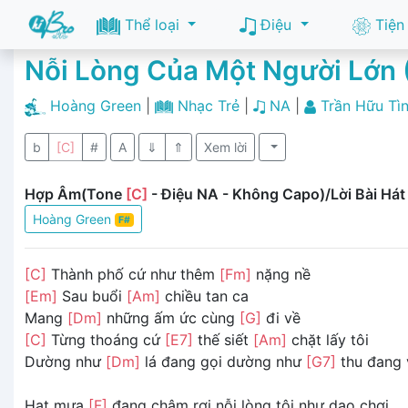
Thể loại
Điệu
Tiện
Nỗi Lòng Của Một Người Lớn
Hoàng Green
|
Nhạc Trẻ
|
NA
|
Trần Hữu Tì
b
[C]
#
A
⇓
⇑
Xem lời
Hợp Âm(Tone
[C]
- Điệu NA - Không Capo)/Lời Bài Hát
Hoàng Green
F#
[C]
Thành phố cứ như thêm
[Fm]
nặng nề
[Em]
Sau buổi
[Am]
chiều tan ca
Mang
[Dm]
những ấm ức cùng
[G]
đi về
[C]
Từng thoáng cứ
[E7]
thế siết
[Am]
chặt lấy tôi
Dường như
[Dm]
lá đang gọi dường như
[G7]
thu đang 
Hạt mưa
[F]
đang chậm rơi nỗi lòng tôi như dạo chơi