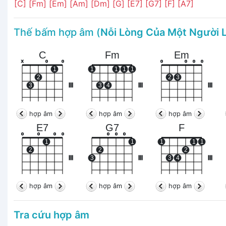
[C]
[Fm]
[Em]
[Am]
[Dm]
[G]
[E7]
[G7]
[F]
[A7]
Thế bấm hợp âm (
Nỗi Lòng Của Một Người 
C
Fm
Em
x
o
o
o
o
o
o
1
1
1
1
1
2
2
3
3
III
3
4
III
III
hợp âm
hợp âm
hợp âm
E7
G7
F
o
o
o
o
o
o
o
1
1
1
1
1
2
2
2
III
3
III
3
4
III
hợp âm
hợp âm
hợp âm
Tra cứu hợp âm