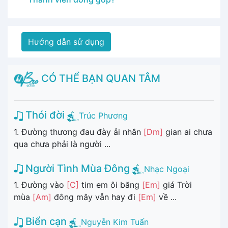
Hướng dẫn sử dụng
CÓ THỂ BẠN QUAN TÂM
Thói đời
Trúc Phương
1. Đường thương đau đày ải nhân
[Dm]
gian ai chưa
qua chưa phải là người ...
Người Tình Mùa Đông
Nhạc Ngoại
1. Đường vào
[C]
tim em ôi băng
[Em]
giá Trời
mùa
[Am]
đông mây vẫn hay đi
[Em]
về ...
Biển cạn
Nguyễn Kim Tuấn