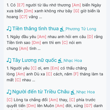
1. Có
[E7]
người từ lâu nhớ thương
[Am]
biển Ngày
xưa biển
[Dm]
xanh không như bây
[G]
giờ biển là
hoang
[C7]
vắng ...
Tiền thắng tình thua
Phương Tử Long
1. Ngày đầu yêu
[Am]
nhau anh hỏi em câu
[D]
rằng
Tiền tình sao
[Dm]
em thì em
[C]
nói em
chung
[Am]
tình ...
Tây Lương nữ quốc
Nhạc Hoa
1. Người yêu
[C]
ơi, em
[Em]
có thấu chăng
lòng
[Am]
anh Dù xa
[C]
cách, năm
[F]
tháng làm ta
mất
[C]
nhau ...
Người đến từ Triều Châu
Nhạc Hoa
[C]
Lòng ta chẳng đổi
[Am]
thay,
[C]
phía trước
quyết tiến
[Dm]
lên Muôn
[Am]
đời, xứng
[G7]
danh