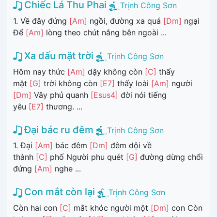
Chiếc Lá Thu Phai
Trịnh Công Sơn
1. Về đây đứng
[Am]
ngồi, đường xa quá
[Dm]
ngại
Để
[Am]
lòng theo chút nắng bên ngoài ...
Xa dấu mặt trời
Trịnh Công Sơn
Hôm nay thức
[Am]
dậy không còn
[C]
thấy
mặt
[G]
trời không còn
[E7]
thấy loài
[Am]
người
[Dm]
Vây phủ quanh
[Esus4]
đời nói tiếng
yêu
[E7]
thương. ...
Đại bác ru đêm
Trịnh Công Sơn
1. Đại
[Am]
bác đêm
[Dm]
đêm dội về
thành
[C]
phố Người phu quét
[G]
đường dừng chổi
đứng
[Am]
nghe ...
Con mắt còn lại
Trịnh Công Sơn
Còn hai con
[C]
mắt khóc người một
[Dm]
con Còn