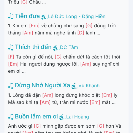
Triều
[C]
Châu ...
Tiễn đưa
Lê Đức Long - Đặng Hiền
1. Khi em
[Em]
về chừng như sang
[G]
đông Trời
tháng
[Am]
năm mà nghe lành
[D]
lạnh ...
Thích thì đến
DC Tâm
[F]
Ta còn gì để nói,
[G]
chấm dứt là cách tốt thôi
[Em]
Hai người dưng ngược lối,
[Am]
suy nghĩ chi
em ơi ...
Đừng Nhớ Người Xa
Vũ Khanh
1. Lòng đã dặn
[Am]
lòng đừng khóc biệt
[Em]
ly
Mà sao khi tạ
[Am]
từ, tràn mi nước
[Em]
mắt ...
Buồn lắm em ơi
Lai Hoàng
Anh ước gì
[C]
mình gặp được em sớm
[G]
hơn Và