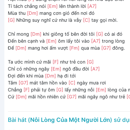
Tí tách chẳng nói
[Em]
lên thành lời
[A7]
Mùa thu
[Dm]
mang cơn gió đến nơi đó
[G]
Những suy nghĩ cứ như là vẫy
[C]
tay gọi mời.
Chỉ mong
[Dm]
khi giông tố bên đời tôi
[G]
có ai đó
Đến bên cạnh và
[Em]
ôm lấy tôi vào
[A7]
trong lòng
Để
[Dm]
mang hơi ấm vượt
[Fm]
qua mùa
[G7]
đông.
Ta ước mình cứ mãi
[F]
như trẻ con
[G]
Chỉ có những ngây
[Em]
ngô đầu đời
[A7]
Đợi đến khi mùa
[Dm]
hạ đi tới
Tắm
[G7]
mát tâm hồn vào
[C]
ngày mưa rơi
Chẳng
[F]
phải tự ôm
[G]
lấy những nỗi
[Em]
lòng của 
Cứ
[Dm]
mãi hồn nhiên cứ
[G7]
mãi ngây ngô như trẻ
[
Bài hát (
Nỗi Lòng Của Một Người Lớn
) sử d