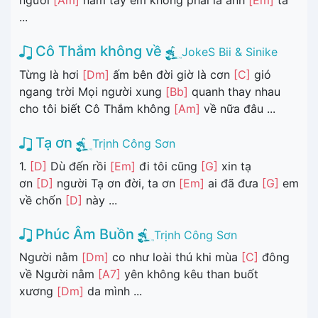
người
[Am]
nắm tay em không phải là anh
[Em]
ta
...
Cô Thắm không về
JokeS Bii & Sinike
Từng là hơi
[Dm]
ấm bên đời giờ là cơn
[C]
gió
ngang trời Mọi người xung
[Bb]
quanh thay nhau
cho tôi biết Cô Thắm không
[Am]
về nữa đâu ...
Tạ ơn
Trịnh Công Sơn
1.
[D]
Dù đến rồi
[Em]
đi tôi cũng
[G]
xin tạ
ơn
[D]
người Tạ ơn đời, ta ơn
[Em]
ai đã đưa
[G]
em
về chốn
[D]
này ...
Phúc Âm Buồn
Trịnh Công Sơn
Người nằm
[Dm]
co như loài thú khi mùa
[C]
đông
về Người nằm
[A7]
yên không kêu than buốt
xương
[Dm]
da mình ...