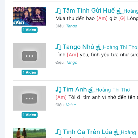
Tâm Tình Gửi Huế
Hoàng
Mùa thu đến bao
[Am]
giờ
[G]
Lòng
Điệu:
Tango
1 Video
Tango Nhớ
Hoàng Thi Thơ
Tình
[Am]
yêu, tình yêu tựa như sư
Điệu:
Tango
1 Video
Tìm Anh
Hoàng Thi Thơ
[Am]
Tôi đi tìm anh vì nhớ đến tên
Điệu:
Valse
1 Video
Tình Ca Trên Lúa
Hoàng 