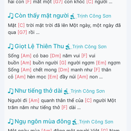
hai con
[F]
mắt một
[G7]
con khóc
[C]
người ...
Còn thấy mặt người
Trịnh Công Sơn
Mặt
[C]
trời mặt trời đã lên Một ngày, một ngày đã
qua
[G7]
rồi ...
Giọt Lệ Thiên Thu
Trịnh Công Sơn
Sống
[Am]
có bao
[Dm]
năm vui
[F]
vui
buồn
[Am]
buồn người
[G]
người ngợm
[Em]
ngợm
Sống
[Am]
chết mong
[Dm]
manh như
[F]
thân
cỏ
[Am]
hèn mọc
[Em]
đầy núi
[Am]
non ...
Như tiếng thở dài
Trịnh Công Sơn
Người đi
[Am]
quanh thân thể của
[C]
người Một
trăm năm như tiếng thở
[F]
dài ...
Ngụ ngôn mùa đông
Trịnh Công Sơn
Một ngày mùa
[Am]
đông một người Việt
[G]
Nam