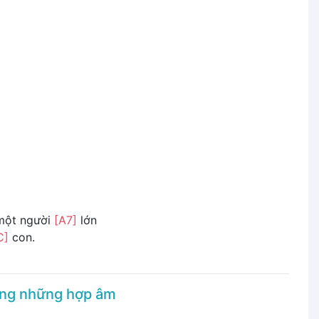
một người
[A7]
lớn
C]
con.
ụng những hợp âm