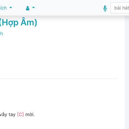
 ích
 (Hợp Âm)
nh
vẫy tay
[C]
mời.