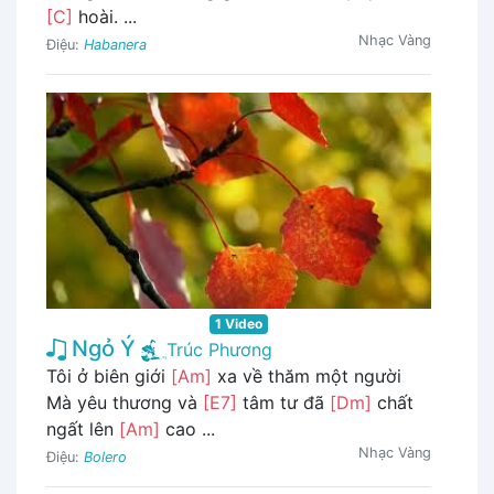
[C]
hoài. ...
Nhạc Vàng
Điệu:
Habanera
1 Video
Ngỏ Ý
Trúc Phương
Tôi ở biên giới
[Am]
xa về thăm một người
Mà yêu thương và
[E7]
tâm tư đã
[Dm]
chất
ngất lên
[Am]
cao ...
Nhạc Vàng
Điệu:
Bolero