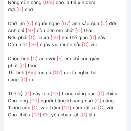
Nắng còn nắng
[Dm]
bao la thì xin đêm
đợi
[C]
chờ
Chớ lịm
[C]
người nghe
[G7]
anh sắp qua
[C]
đời
Anh chỉ
[G7]
còn bên em chút
[C]
thôi
Nếu phải
[C]
lìa xa
[G7]
nơi thế gian
[C]
này
Còn một
[G7]
ngày vui muôn nỗi
[C]
vui
Cuộc tình
[C]
anh với
[F]
em chỉ con giây
phút
[C]
thôi
Thì tình
[Am]
xin cứ
[G7]
coi là nghìn tia
nắng
[C]
rọi
Thế kỷ
[C]
này tan
[G7]
trong nắng ban
[C]
chiều
Cho lòng
[G7]
người bâng khuâng nhớ
[C]
nắng
Trước cửa
[C]
vào trăm
[G7]
năm rất xa
[C]
vời
Cho chiều
[G7]
đời yêu nhau rất
[C]
lâu