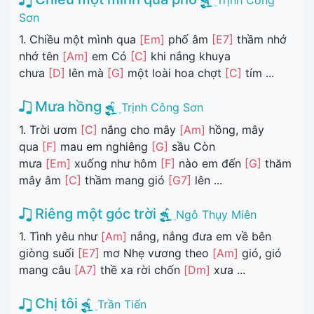
Trịnh Công
Sơn
1. Chiều một mình qua
[Em]
phố âm
[E7]
thầm nhớ
nhớ tên
[Am]
em Có
[C]
khi nắng khuya
chưa
[D]
lên mà
[G]
một loài hoa chợt
[C]
tím ...
Mưa hồng
Trịnh Công Sơn
1. Trời ươm
[C]
nắng cho mây
[Am]
hồng, mây
qua
[F]
mau em nghiêng
[G]
sầu Còn
mưa
[Em]
xuống như hôm
[F]
nào em đến
[G]
thăm
mây âm
[C]
thầm mang gió
[G7]
lên ...
Riêng một góc trời
Ngô Thụy Miên
1. Tình yêu như
[Am]
nắng, nắng đưa em về bên
giòng suối
[E7]
mơ Nhẹ vương theo
[Am]
gió, gió
mang câu
[A7]
thề xa rời chốn
[Dm]
xưa ...
Chị tôi
Trần Tiến