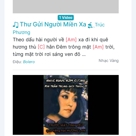
1 Video
Thư Gửi Người Miền Xa
Trúc
Phương
Theo dấu hài người về
[Am]
xa đi khi quê
hương thù
[C]
hằn Đêm trông mặt
[Am]
trời,
từng mặt trời rơi sáng ven đô ...
Nhạc Vàng
Điệu:
Bolero