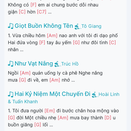
Không có
[F]
em ai chung bước dỗi nhau
giận
[C]
hờn
[C7]
...
Giọt Buồn Không Tên
Tô Giang
1. Vừa chiều hôm
[Am]
nao anh với tôi đi dạo phố
Hai đứa vòng
[F]
tay âu yếm
[G]
như đôi tình
[C]
nhân ...
Như Vạt Nắng
Trúc Hồ
Ngồi
[Am]
quán uống ly cà phê Nghe nắng
mưa
[G]
đi về, em
[Am]
nhớ ...
Hai Kỷ Niệm Một Chuyến Đi
Hoài Linh
& Tuấn Khanh
1. Tôi đưa người
[Em]
đi bước chân hoa mộng vào
[G]
đời Một chiều nhẹ
[Am]
mưa bay thành
[D]
u
buồn giăng
[G]
lối ...