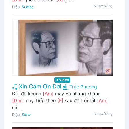
Nhạc Vàng
Điệu:
Rumba
3 Video
Xin Cám Ơn Đời
Trúc Phương
Đời đã không
[Am]
may và những không
[Dm]
may Tiếp theo
[F]
sau để trôi tất
[Am]
cả ...
Nhạc Vàng
Điệu:
Slow