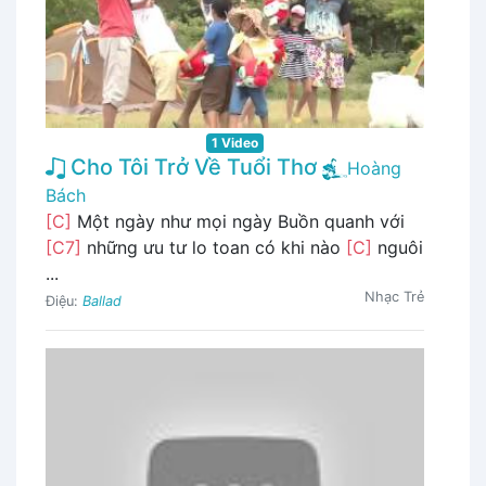
1 Video
Cho Tôi Trở Về Tuổi Thơ
Hoàng
Bách
[C]
Một ngày như mọi ngày Buồn quanh với
[C7]
những ưu tư lo toan có khi nào
[C]
nguôi
...
Nhạc Trẻ
Điệu:
Ballad