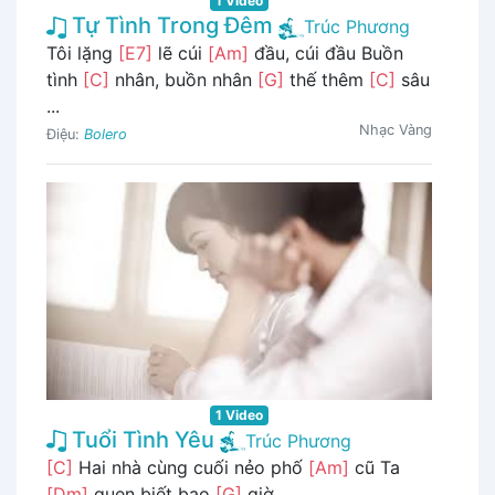
1 Video
Tự Tình Trong Đêm
Trúc Phương
Tôi lặng
[E7]
lẽ cúi
[Am]
đầu, cúi đầu Buồn
tình
[C]
nhân, buồn nhân
[G]
thế thêm
[C]
sâu
...
Nhạc Vàng
Điệu:
Bolero
1 Video
Tuổi Tình Yêu
Trúc Phương
[C]
Hai nhà cùng cuối nẻo phố
[Am]
cũ Ta
[Dm]
quen biết bao
[G]
giờ ...