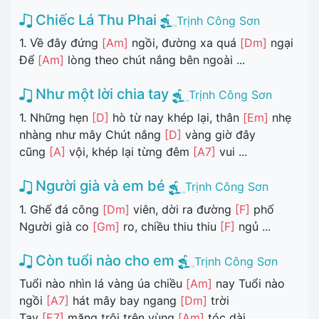
Chiếc Lá Thu Phai
Trịnh Công Sơn
1. Về đây đứng
[Am]
ngồi, đường xa quá
[Dm]
ngại
Để
[Am]
lòng theo chút nắng bên ngoài ...
Như một lời chia tay
Trịnh Công Sơn
1. Những hẹn
[D]
hò từ nay khép lại, thân
[Em]
nhẹ
nhàng như mây Chút nắng
[D]
vàng giờ đây
cũng
[A]
vội, khép lại từng đêm
[A7]
vui ...
Người già và em bé
Trịnh Công Sơn
1. Ghế đá công
[Dm]
viên, dời ra đường
[F]
phố
Người già co
[Gm]
ro, chiều thiu thiu
[F]
ngủ ...
Còn tuổi nào cho em
Trịnh Công Sơn
Tuổi nào nhìn lá vàng úa chiều
[Am]
nay Tuổi nào
ngồi
[A7]
hát mây bay ngang
[Dm]
trời
Tay
[E7]
măng trôi trên vùng
[Am]
tóc dài ...