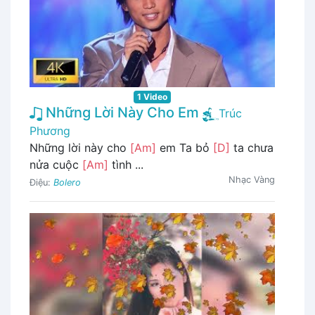
1 Video
Những Lời Này Cho Em
Trúc
Phương
Những lời này cho
[Am]
em Ta bỏ
[D]
ta chưa
nửa cuộc
[Am]
tình ...
Nhạc Vàng
Điệu:
Bolero