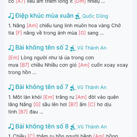
cô
[A7]
liêu ấm thêm lòng ít
[Dm]
nhiềụ ...
Điệp khúc mùa xuân
Quốc Dũng
1. Nắng
[Am]
chiếu lung linh muôn hoa vàng Chở
tia
[F]
nắng về trong ánh mùa
[G]
sang ...
Bài không tên số 2
Vũ Thành An
[Em]
Lòng người như lá úa trong cơn
mưa
[B7]
chiều Nhiều cơn gió
[Am]
cuốn xoay xoay
trong hồn ...
Bài không tên số 7
Vũ Thành An
1. Môt làn khói
[Em]
trắng ru
[Am]
đời vào quên
lãng Nắng
[G]
sầu lên hơi
[B7]
ấm
[C]
hơ dịu
tình
[B7]
đau ...
Bài không tên số 8
Vũ Thành An
1. Chiều
[C]
thắm ru hồn người bềnh
[Am]
bồng