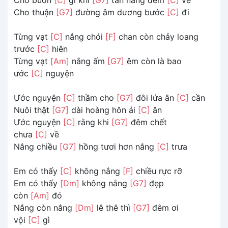
Cho thuận
[G7]
đường âm dương bước
[C]
đi
Từng vạt
[C]
nắng chói
[F]
chan còn chảy loang
trước
[C]
hiên
Từng vạt
[Am]
nắng ấm
[G7]
êm còn là bao
ước
[C]
nguyện
Ước nguyện
[C]
thầm cho
[G7]
đôi lứa ân
[C]
cần
Nuôi thật
[G7]
dài hoàng hôn ái
[C]
ân
Ước nguyện
[C]
rằng khi
[G7]
đêm chết
chưa
[C]
về
Nắng chiều
[G7]
hồng tươi hơn nắng
[C]
trưa
Em có thấy
[C]
không nắng
[F]
chiều rực rỡ
Em có thấy
[Dm]
không nắng
[G7]
đẹp
còn
[Am]
đó
Nắng còn nắng
[Dm]
lê thê thì
[G7]
đêm ơi
vội
[C]
gì