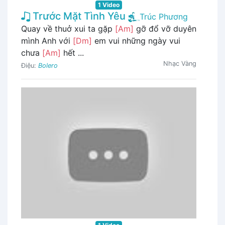
1 Video
Trước Mặt Tình Yêu
Trúc Phương
Quay về thuở xui ta gặp
[Am]
gỡ đổ vỡ duyên
mình Anh với
[Dm]
em vui những ngày vui
chưa
[Am]
hết ...
Nhạc Vàng
Điệu:
Bolero