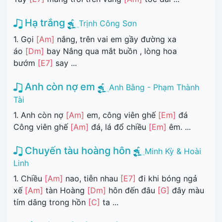
Hạ trắng
Trịnh Công Sơn
1. Gọi
[Am]
nắng, trên vai em gầy đường xa
áo
[Dm]
bay Nắng qua mắt buồn , lòng hoa
bướm
[E7]
say ...
Anh còn nợ em
Anh Bằng - Phạm Thành
Tài
1. Anh còn nợ
[Am]
em, công viên ghế
[Em]
đá
Công viên ghế
[Am]
đá, lá đổ chiều
[Em]
êm. ...
Chuyến tàu hoàng hôn
Minh Kỳ & Hoài
Linh
1. Chiều
[Am]
nao, tiễn nhau
[E7]
đi khi bóng ngả
xế
[Am]
tàn Hoàng
[Dm]
hôn đến đâu
[G]
đây màu
tím dâng trong hồn
[C]
ta ...