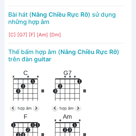
Bài hát (
Nắng Chiều Rực Rỡ
) sử dụng
những hợp âm
[C]
[G7]
[F]
[Am]
[Dm]
Thế bấm hợp âm (
Nắng Chiều Rực Rỡ
)
trên đàn
guitar
C
G7
x
o
o
o
o
o
1
1
2
2
3
III
3
III
hợp âm
hợp âm
F
Am
x
o
o
1
1
1
1
2
2
3
3
4
III
III