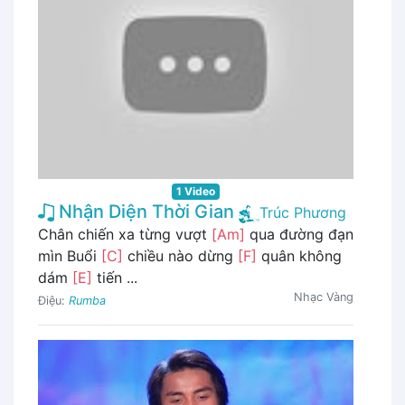
1 Video
Nhận Diện Thời Gian
Trúc Phương
Chân chiến xa từng vượt
[Am]
qua đường đạn
mìn Buổi
[C]
chiều nào dừng
[F]
quân không
dám
[E]
tiến ...
Nhạc Vàng
Điệu:
Rumba