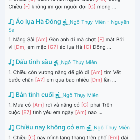
Chiều
[F]
không im gọi người đợi
[C]
mong ...
Áo lụa Hà Đông
Ngô Thụy Miên - Nguyên
Sa
1. Nắng Sài
[Am]
Gòn anh đi mà chợt
[F]
mát Bởi
vì
[Dm]
em mặc
[G7]
áo lụa Hà
[C]
Đông ...
Dấu tình sầu
Ngô Thụy Miên
1. Chiều còn vương nắng để gió đi
[Am]
tìm Vết
bước chân
[A7]
em qua bao nhiêu
[Dm]
lần ...
Bản tình cuối
Ngô Thụy Miên
1. Mưa có
[Am]
rơi và nắng có
[C]
phai Trên
cuộc
[E7]
tình yêu em ngày
[Am]
nao ...
Chiều nay không có em
Ngô Thụy Miên
1. Chiều
[C]
nay mình lang thang trên phố
[Em]
dài