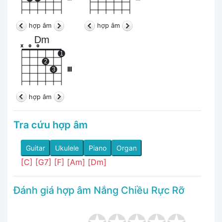
hợp âm
hợp âm
Dm
x
o
o
1
2
3
III
hợp âm
Tra cứu hợp âm
Guitar
Ukulele
Piano
Organ
[C]
[G7]
[F]
[Am]
[Dm]
Đánh giá hợp âm Nắng Chiều Rực Rỡ