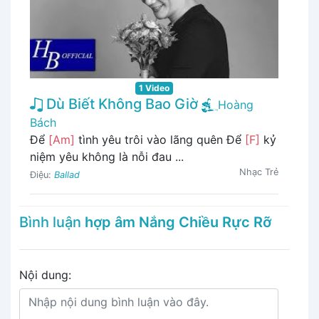
1 Video
Dù Biết Không Bao Giờ
Hoàng
Bách
Để
[Am]
tình yêu trôi vào lãng quên Để
[F]
kỷ
niệm yêu không là nỗi đau ...
Nhạc Trẻ
Điệu:
Ballad
Bình luận
hợp âm Nắng Chiều Rực Rỡ
Nội dung: