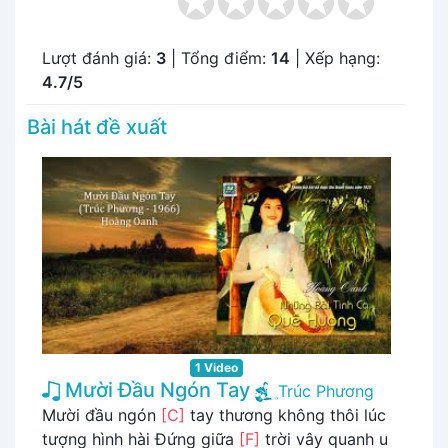
Lượt đánh giá:
3
| Tổng điểm:
14
| Xếp hạng:
4.7/5
Bài hát đề xuất
1 Video
Mười Đầu Ngón Tay
Trúc Phương
Mười đầu ngón
[C]
tay thương không thôi lúc
tượng hình hài Đứng giữa
[F]
trời vây quanh u