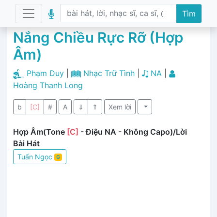
Tìm
Nắng Chiều Rực Rỡ (Hợp
Âm)
Phạm Duy
|
Nhạc Trữ Tình
|
NA
|
Hoàng Thanh Long
b
[C]
#
A
⇓
⇑
Xem lời
Hợp Âm(Tone
[C]
- Điệu NA - Không Capo)/Lời
Bài Hát
Tuấn Ngọc
G