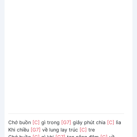
Chớ buồn
[C]
gì trong
[G7]
giây phút chia
[C]
lìa
Khi chiều
[G7]
về lung lay trúc
[C]
tre
Chớ buồn
[C]
gì khi
[G7]
tan nắng đêm
[C]
về