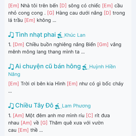
[Em]
Nhà tôi trên bến
[D]
sông có chiếc
[Em]
cầu
nhỏ cong cong .
[G]
Hàng cau dưới nắng
[D]
trong
lá trầu
[Em]
không ...
Tình nhạt phai
Khúc Lan
1.
[Dm]
Chiều buồn nghiêng nắng Biển
[Gm]
vắng
mênh mông lang thang mình ta ...
Ai chuyện cũ bán hông
Huỳnh Hiền
Năng
[Em]
Trời ơi bên kia Hình
[Em]
như có gì bốc cháy
...
Chiều Tây Đô
Lam Phương
1.
[Am]
Một đêm anh mơ mình ríu
[C]
rít đưa
nhau
[Am]
về
[G]
Thăm quê xưa với vườn
cau
[Em]
thề ...