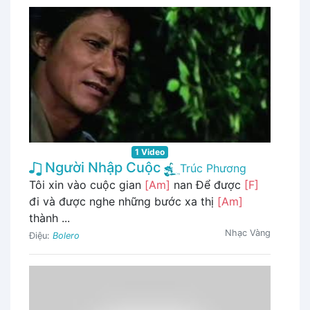
1 Video
Người Nhập Cuộc
Trúc Phương
Tôi xin vào cuộc gian
[Am]
nan Để được
[F]
đi và được nghe những bước xa thị
[Am]
thành ...
Nhạc Vàng
Điệu:
Bolero