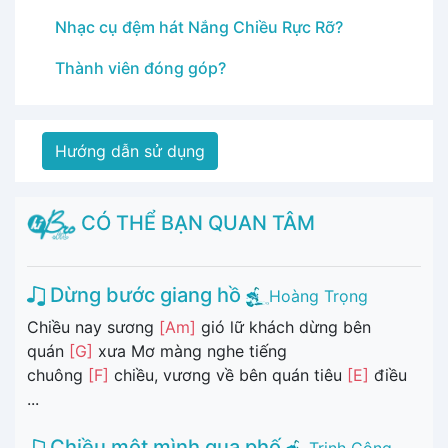
Nhạc cụ đệm hát Nắng Chiều Rực Rỡ?
Thành viên đóng góp?
Hướng dẫn sử dụng
CÓ THỂ BẠN QUAN TÂM
Dừng bước giang hồ
Hoàng Trọng
Chiều nay sương
[Am]
gió lữ khách dừng bên
quán
[G]
xưa Mơ màng nghe tiếng
chuông
[F]
chiều, vương về bên quán tiêu
[E]
điều
...
Chiều một mình qua phố