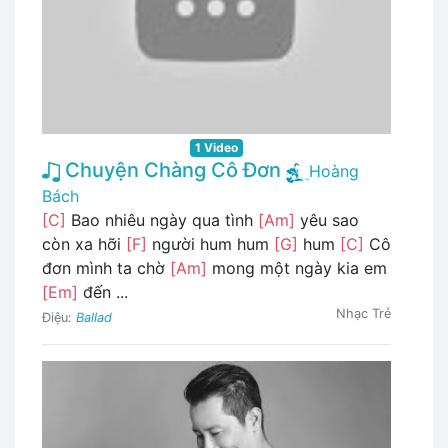
1 Video
Chuyện Chàng Cô Đơn
Hoàng
Bách
[C]
Bao nhiêu ngày qua tình
[Am]
yêu sao
còn xa hỡi
[F]
người hum hum
[G]
hum
[C]
Cô
đơn mình ta chờ
[Am]
mong một ngày kia em
[Em]
đến ...
Nhạc Trẻ
Điệu:
Ballad