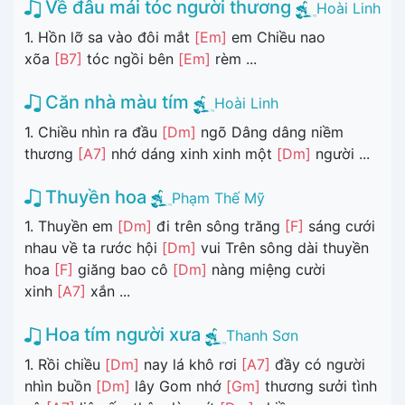
Về đâu mái tóc người thương
Hoài Linh
1. Hồn lỡ sa vào đôi mắt
[Em]
em Chiều nao
xõa
[B7]
tóc ngồi bên
[Em]
rèm ...
Căn nhà màu tím
Hoài Linh
1. Chiều nhìn ra đầu
[Dm]
ngõ Dâng dâng niềm
thương
[A7]
nhớ dáng xinh xinh một
[Dm]
người ...
Thuyền hoa
Phạm Thế Mỹ
1. Thuyền em
[Dm]
đi trên sông trăng
[F]
sáng cưới
nhau về ta rước hội
[Dm]
vui Trên sông dài thuyền
hoa
[F]
giăng bao cô
[Dm]
nàng miệng cười
xinh
[A7]
xắn ...
Hoa tím người xưa
Thanh Sơn
1. Rồi chiều
[Dm]
nay lá khô rơi
[A7]
đầy có người
nhìn buồn
[Dm]
lây Gom nhớ
[Gm]
thương sưởi tình