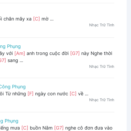
ối chân mây xa
[C]
mờ ...
Nhạc Trữ Tình
ng Phụng
ây với
[Am]
anh trong cuộc đời
[G7]
này Nghe thời
G7]
sang ...
Nhạc Trữ Tình
Công Phụng
ôi Từ những
[F]
ngày con nước
[C]
về ...
Nhạc Trữ Tình
g Phụng
iếng mưa
[C]
buồn Nằm
[G7]
nghe cô đơn đưa vào