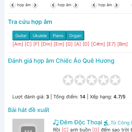
hợp âm
hợp âm
hợp âm
Tra cứu hợp âm
Guitar
Ukulele
Piano
Organ
[Am]
[C]
[F]
[Dm]
[Em]
[G]
[A]
[D]
[C#m]
[E7]
[Bm]
Đánh giá hợp âm Chiếc Áo Quê Hương
Lượt đánh giá:
3
| Tổng điểm:
14
| Xếp hạng:
4.7/5
Bài hát đề xuất
Đêm Độc Thoại
Từ Công 
Rồi
[C]
anh buồn
[G]
đếm sao trời