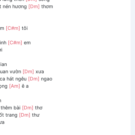
t nén hương
[Dm]
thơm
 em
[C#m]
tôi
tình
[C#m]
em
i
ian
quan vườn
[Dm]
xưa
ca hát ngêu
[Dm]
ngao
iọng
[Am]
ê a
n
 thêm bài
[Dm]
thơ
ốt trang
[Dm]
thư
ưa