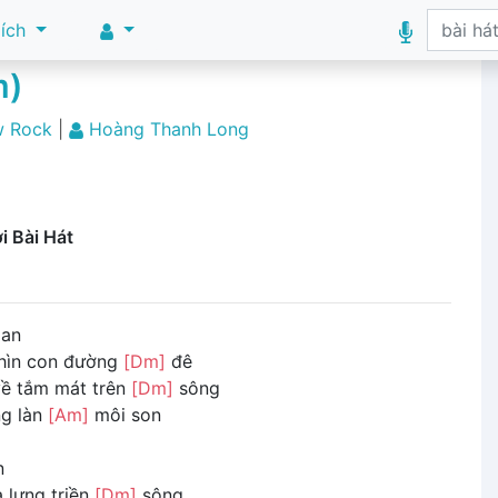
 ích
m)
w Rock
|
Hoàng Thanh Long
i Bài Hát
ian
hìn con đường
[Dm]
đê
ề tắm mát trên
[Dm]
sông
g làn
[Am]
môi son
n
 lưng triền
[Dm]
sông