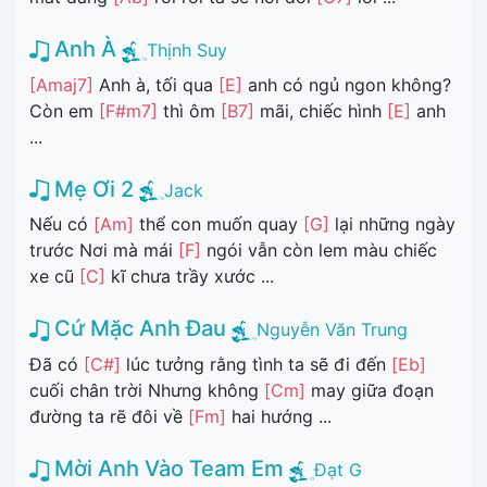
Anh À
Thịnh Suy
[Amaj7]
Anh à, tối qua
[E]
anh có ngủ ngon không?
Còn em
[F#m7]
thì ôm
[B7]
mãi, chiếc hình
[E]
anh
...
Mẹ Ơi 2
Jack
Nếu có
[Am]
thể con muốn quay
[G]
lại những ngày
trước Nơi mà mái
[F]
ngói vẫn còn lem màu chiếc
xe cũ
[C]
kĩ chưa trầy xước ...
Cứ Mặc Anh Đau
Nguyễn Văn Trung
Đã có
[C#]
lúc tưởng rằng tình ta sẽ đi đến
[Eb]
cuối chân trời Nhưng không
[Cm]
may giữa đoạn
đường ta rẽ đôi về
[Fm]
hai hướng ...
Mời Anh Vào Team Em
Đạt G