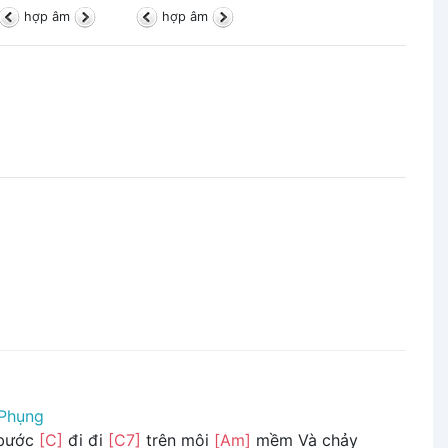
hợp âm
hợp âm
Phụng
 bước
[C]
đi đi
[C7]
trên môi
[Am]
mềm Và chảy