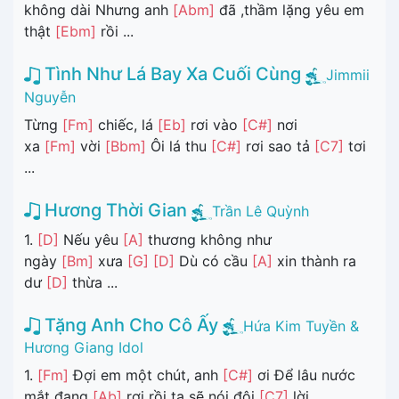
không dài Nhưng anh
[Abm]
đã ,thầm lặng yêu em
thật
[Ebm]
rồi ...
Tình Như Lá Bay Xa Cuối Cùng
Jimmii
Nguyễn
Từng
[Fm]
chiếc, lá
[Eb]
rơi vào
[C#]
nơi
xa
[Fm]
vời
[Bbm]
Ôi lá thu
[C#]
rơi sao tả
[C7]
tơi
...
Hương Thời Gian
Trần Lê Quỳnh
1.
[D]
Nếu yêu
[A]
thương không như
ngày
[Bm]
xưa
[G]
[D]
Dù có cầu
[A]
xin thành ra
dư
[D]
thừa ...
Tặng Anh Cho Cô Ấy
Hứa Kim Tuyền &
Hương Giang Idol
1.
[Fm]
Đợi em một chút, anh
[C#]
ơi Để lâu nước
mắt đang
[Ab]
rơi rồi ta sẽ nói đôi
[C7]
lời ...