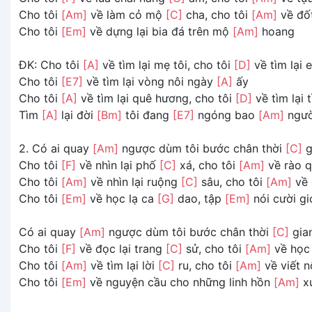
Cho tôi
[Am]
về làm cỏ mộ
[C]
cha, cho tôi
[Am]
về đố
Cho tôi
[Em]
về dựng lại bia đá trên mộ
[Am]
hoang
ĐK: Cho tôi
[A]
về tìm lại mẹ tôi, cho tôi
[D]
về tìm lại
Cho tôi
[E7]
về tìm lại vòng nôi ngày
[A]
ấy
Cho tôi
[A]
về tìm lại quê hương, cho tôi
[D]
về tìm lại 
Tìm
[A]
lại đời
[Bm]
tôi đang
[E7]
ngóng bao
[Am]
ngườ
2. Có ai quay
[Am]
ngược dùm tôi bước chân thời
[C]
g
Cho tôi
[F]
về nhìn lại phố
[C]
xá, cho tôi
[Am]
về rào 
Cho tôi
[Am]
về nhìn lại ruộng
[C]
sâu, cho tôi
[Am]
về 
Cho tôi
[Em]
về học lạ ca
[G]
dao, tập
[Em]
nói cười g
Có ai quay
[Am]
ngược dùm tôi bước chân thời
[C]
gia
Cho tôi
[F]
về đọc lại trang
[C]
sử, cho tôi
[Am]
về học
Cho tôi
[Am]
về tìm lại lời
[C]
ru, cho tôi
[Am]
về viết n
Cho tôi
[Em]
về nguyện cầu cho những linh hồn
[Am]
x