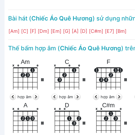
Bài hát (
Chiếc Áo Quê Hương
) sử dụng nhữ
[Am]
[C]
[F]
[Dm]
[Em]
[G]
[A]
[D]
[C#m]
[E7]
[Bm]
Thế bấm hợp âm (
Chiếc Áo Quê Hương
) tr
Am
C
F
x
o
o
x
o
o
1
1
1
1
1
2
3
2
2
III
3
III
3
4
III
hợp âm
hợp âm
hợp âm
A
D
C#m
x
o
o
x
o
o
x
x
o
1
2
1
3
1
2
2
3
III
3
III
III