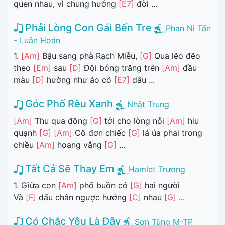
quen nhau, vì chung hướng
[E7]
đời ...
Phải Lòng Con Gái Bến Tre
Phan Ni Tấn
- Luân Hoán
1.
[Am]
Bậu sang phà Rạch Miễu,
[G]
Qua lẽo đẽo
theo
[Em]
sau
[D]
Đội bóng trăng trên
[Am]
đầu
màu
[D]
hường như áo cô
[E7]
dâu ...
Góc Phố Rêu Xanh
Nhật Trung
[Am]
Thu qua đông
[G]
tới cho lòng nỗi
[Am]
hiu
quạnh
[G]
[Am]
Cô đơn chiếc
[G]
lá úa phai trong
chiều
[Am]
hoang vắng
[G]
...
Tất Cả Sẽ Thay Em
Hamlet Trương
1. Giữa con
[Am]
phố buồn có
[G]
hai người
Và
[F]
dấu chân ngược hướng
[C]
nhau
[G]
...
Có Chắc Yêu Là Đây
Sơn Tùng M-TP