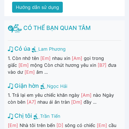
Hướng dẫn sử dụng
CÓ THỂ BẠN QUAN TÂM
Cỏ úa
Lam Phương
1. Còn nhớ tên
[Em]
nhau xin
[Am]
gọi trong
giấc
[Em]
mộng Còn chút hương yêu xin
[B7]
đưa
vào dư
[Em]
âm ...
Giận hờn
Ngọc Hải
1. Trả lại em yêu chiếc khăn ngày
[Am]
nào Ngày
còn bên
[A7]
nhau ái ân tràn
[Dm]
đầy ...
Chị tôi
Trần Tiến
[Em]
Nhà tôi trên bến
[D]
sông có chiếc
[Em]
cầu