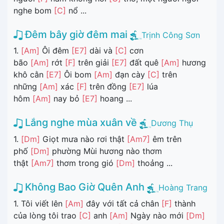
nghe bom
[C]
nổ ...
Đêm bây giờ đêm mai
Trịnh Công Sơn
1.
[Am]
Ôi đêm
[E7]
dài và
[C]
cơn
bão
[Am]
rớt
[F]
trên giải
[E7]
đất quê
[Am]
hương
khô cằn
[E7]
Ôi bom
[Am]
đạn cày
[C]
trên
những
[Am]
xác
[F]
trên đồng
[E7]
lúa
hôm
[Am]
nay bỏ
[E7]
hoang ...
Lắng nghe mùa xuân về
Dương Thụ
1.
[Dm]
Giọt mưa nào rơi thật
[Am7]
êm trên
phố
[Dm]
phường Mùi hương nào thơm
thật
[Am7]
thơm trong gió
[Dm]
thoảng ...
Không Bao Giờ Quên Anh
Hoàng Trang
1. Tôi viết lên
[Am]
đây với tất cả chân
[F]
thành
của lòng tôi trao
[C]
anh
[Am]
Ngày nào mới
[Dm]