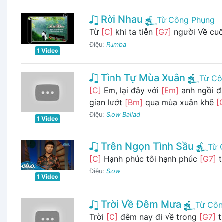
Rời Nhau
Từ Công Phụng
Từ
[C]
khi ta tiễn
[G7]
người Về cu
Điệu:
Rumba
1 Video
Tình Tự Mùa Xuân
Từ Cô
[C]
Em, lại đây với
[Em]
anh ngồi đ
gian lướt
[Bm]
qua mùa xuân khẽ
[
Điệu:
Slow Ballad
1 Video
Trên Ngọn Tình Sầu
Từ 
[C]
Hạnh phúc tôi hạnh phúc
[G7]
t
Điệu:
Slow
1 Video
Trời Về Đêm Mưa
Từ Côn
Trời
[C]
đêm nay đi về trong
[G7]
t