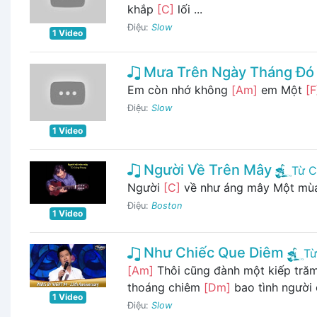
khắp
[C]
lối ...
Điệu:
Slow
1 Video
Mưa Trên Ngày Tháng Đó
Em còn nhớ không
[Am]
em Một
[F
Điệu:
Slow
1 Video
Người Về Trên Mây
Từ C
Người
[C]
về như áng mây Một m
Điệu:
Boston
1 Video
Như Chiếc Que Diêm
Từ
[Am]
Thôi cũng đành một kiếp tră
thoáng chiêm
[Dm]
bao tình người c
1 Video
Điệu:
Slow