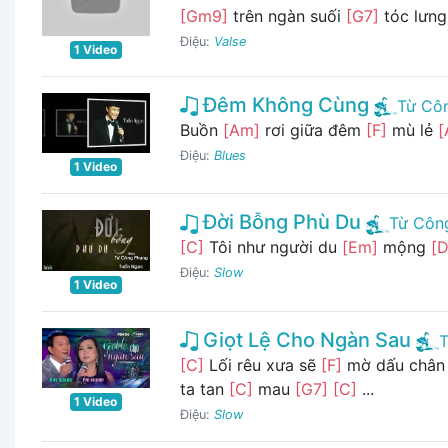
[Gm9]
trên ngàn suối
[G7]
tóc lưng 
Điệu:
Valse
1 Video
Đêm Không Cùng
Từ Cô
Buồn
[Am]
rơi giữa đêm
[F]
mù lẻ
[
Điệu:
Blues
1 Video
Đời Bỗng Phù Du
Từ Côn
[C]
Tôi như người du
[Em]
mộng
[
Điệu:
Slow
1 Video
Giọt Lệ Cho Ngàn Sau
T
[C]
Lối rêu xưa sẽ
[F]
mờ dấu châ
ta tan
[C]
mau
[G7]
[C]
...
1 Video
Điệu:
Slow