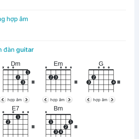
ng hợp âm
ên đàn
guitar
Dm
Em
G
x
o
o
o
o
o
o
o
o
o
1
2
2
3
2
3
III
III
3
4
III
hợp âm
hợp âm
hợp âm
E7
Bm
o
o
o
o
x
1
2
1
1
III
2
III
3
4