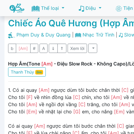
Thể loại
Điệu
Tiện
Chiếc Áo Quê Hương (Hợp Â
Phạm Duy & Duy Quang
|
Nhạc Trữ Tình
|
Slo
b
[Am]
#
A
⇓
⇑
Xem lời
Hợp Âm(Tone
[Am]
- Điệu Slow Rock - Không Capo)/Lờ
Thanh Thúy
Gm
1. Có ai quay
[Am]
ngược dùm tôi bước chân thời
[C]
g
Cho tôi
[F]
về nhìn đồng lúa
[C]
chín, xho tôi
[Am]
về n
Cho tôi
[Am]
về ngồi đợi vầng
[C]
trăng, cho tôi
[Am]
v
Cho tôi
[Em]
về nhặt lại cho
[G]
em, cho nắng
[Em]
vàn
Có ai quay
[Am]
ngược dùm tôi bước chân thời
[C]
gia
Cho tôi
[F]
về lùa chài nắng
[C]
ấm, cho tôi
[Am]
về tựa