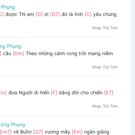
 Phụng
C]
được Thì em
[G]
ơi
[G7]
đó là tình
[C]
yêu chúng
Nhạc Trữ Tình
ng Phụng
]
cầu
[Dm]
Theo những cánh rong trôi mang niềm
Nhạc Trữ Tình
Em]
đưa Người đi hiến
[F]
dâng đời cho chiến
[E7]
Nhạc Trữ Tình
Công Phụng
[Em7]
về Buồn
[G7]
vương mây
[Em]
ngàn giăng