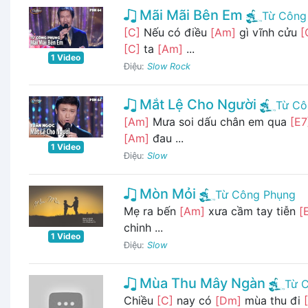
Mãi Mãi Bên Em
Từ Công
[C]
Nếu có điều
[Am]
gì vĩnh cửu
[
[C]
ta
[Am]
...
1 Video
Điệu:
Slow Rock
Mắt Lệ Cho Người
Từ Cô
[Am]
Mưa soi dấu chân em qua
[E7
[Am]
đau ...
1 Video
Điệu:
Slow
Mòn Mỏi
Từ Công Phụng
Mẹ ra bến
[Am]
xưa cầm tay tiễn
[
chinh ...
1 Video
Điệu:
Slow
Mùa Thu Mây Ngàn
Từ 
Chiều
[C]
nay có
[Dm]
mùa thu đi