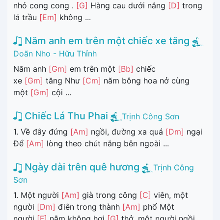
nhỏ cong cong .
[G]
Hàng cau dưới nắng
[D]
trong
lá trầu
[Em]
không ...
Năm anh em trên một chiếc xe tăng
Doãn Nho - Hữu Thỉnh
Năm anh
[Gm]
em trên một
[Bb]
chiếc
xe
[Gm]
tăng Như
[Cm]
năm bông hoa nở cùng
một
[Gm]
cội ...
Chiếc Lá Thu Phai
Trịnh Công Sơn
1. Về đây đứng
[Am]
ngồi, đường xa quá
[Dm]
ngại
Để
[Am]
lòng theo chút nắng bên ngoài ...
Ngày dài trên quê hương
Trịnh Công
Sơn
1. Một người
[Am]
già trong công
[C]
viên, một
người
[Dm]
điên trong thành
[Am]
phố Một
người
[F]
nằm không hơi
[G]
thở, một người ngồi