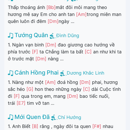
Thấp thoáng ánh
[Bb]
mắt đôi môi mang theo
hương mê say Em cho anh tan
[Am]
trong miên man
quên luôn đi đêm
[Dm]
ngày ...
Tướng Quân
Đình Dũng
1. Ngàn vạn binh
[Dm]
đao giương cao hướng về
phía trước
[F]
ta Chẳng làm ta bất
[C]
an như khi ta
ở trước mặt
[Dm]
nàng ...
Cánh Hồng Phai
Dương Khắc Linh
1. Nàng như một
[Am]
đoá hồng
[Dm]
phai, hương
sắc héo
[G]
hon theo những ngày
[C]
dài Cuộc tình
đi
[F]
qua trong em, mang
[Dm]
bao tiếc nuối,
trái
[E7]
tim vỡ tan ...
Mới Quen Đã
Chí Hướng
1. Anh Biết
[B]
rằng , ngày đôi ta quen
[F#]
nhau