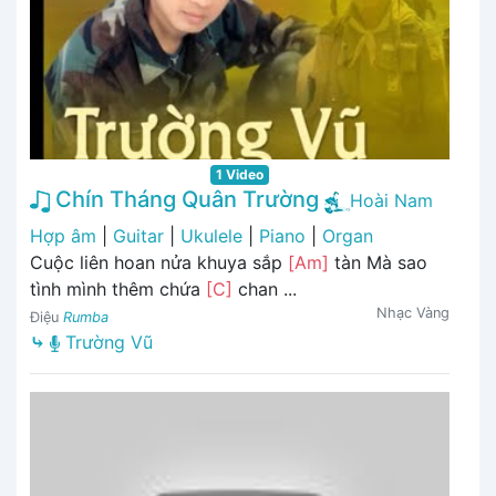
1 Video
Chín Tháng Quân Trường
Hoài Nam
Hợp âm
|
Guitar
|
Ukulele
|
Piano
|
Organ
Cuộc liên hoan nửa khuya sắp
[Am]
tàn Mà sao
tình mình thêm chứa
[C]
chan ...
Nhạc Vàng
Điệu
Rumba
⤷
Trường Vũ