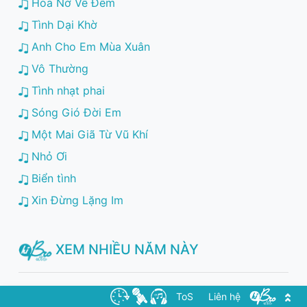
Hoa Nở Về Đêm
Tình Dại Khờ
Anh Cho Em Mùa Xuân
Vô Thường
Tình nhạt phai
Sóng Gió Đời Em
Một Mai Giã Từ Vũ Khí
Nhỏ Ơi
Biển tình
Xin Đừng Lặng Im
XEM NHIỀU NĂM NÀY
Cuộc Đời Vẫn Đẹp Sao
ToS
Liên hệ