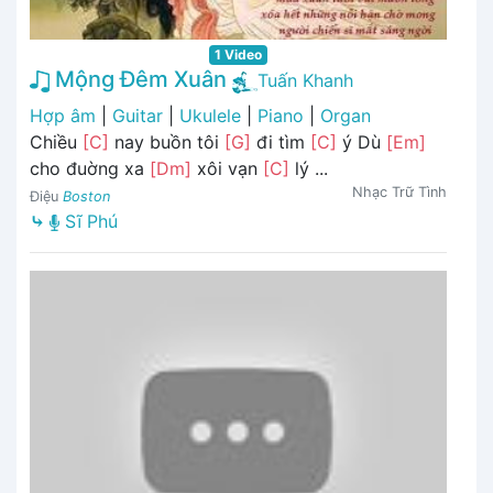
1 Video
Mộng Đêm Xuân
Tuấn Khanh
Hợp âm
|
Guitar
|
Ukulele
|
Piano
|
Organ
Chiều
[C]
nay buồn tôi
[G]
đi tìm
[C]
ý Dù
[Em]
cho đuờng xa
[Dm]
xôi vạn
[C]
lý ...
Nhạc Trữ Tình
Điệu
Boston
⤷
Sĩ Phú