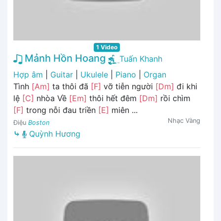
1 Video
Mảnh Hồn Hoang
Tuấn Khanh
Hợp âm
|
Guitar
|
Ukulele
|
Piano
|
Organ
Tình
[Am]
ta thôi đã
[F]
vỡ tiễn người
[Dm]
đi khi
lệ
[C]
nhòa Về
[Em]
thôi hết đêm
[Dm]
rồi chìm
[F]
trong nỗi đau triền
[E]
miên ...
Nhạc Vàng
Điệu
Boston
⤷
Quỳnh Hương