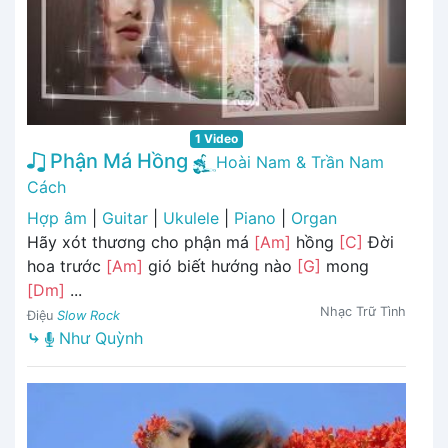
1 Video
Phận Má Hồng
Hoài Nam & Trần Nam
Cách
Hợp âm
|
Guitar
|
Ukulele
|
Piano
|
Organ
Hãy xót thương cho phận má
[Am]
hồng
[C]
Ðời
hoa trước
[Am]
gió biết hướng nào
[G]
mong
[Dm]
...
Nhạc Trữ Tình
Điệu
Slow Rock
⤷
Như Quỳnh