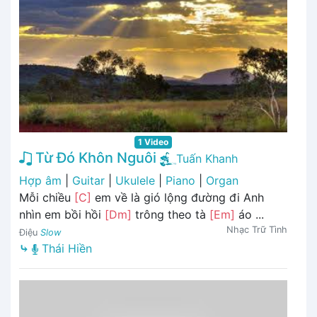
1 Video
Từ Đó Khôn Nguôi
Tuấn Khanh
Hợp âm
|
Guitar
|
Ukulele
|
Piano
|
Organ
Mỗi chiều
[C]
em về là gió lộng đường đi Anh
nhìn em bồi hồi
[Dm]
trông theo tà
[Em]
áo ...
Nhạc Trữ Tình
Điệu
Slow
⤷
Thái Hiền