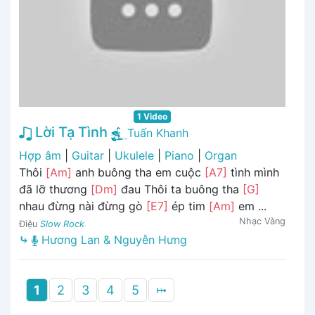
1 Video
Lời Tạ Tình
Tuấn Khanh
Hợp âm
|
Guitar
|
Ukulele
|
Piano
|
Organ
Thôi
[Am]
anh buông tha em cuộc
[A7]
tình mình
đã lỡ thương
[Dm]
đau Thôi ta buông tha
[G]
nhau đừng nài đừng gò
[E7]
ép tim
[Am]
em ...
Nhạc Vàng
Điệu
Slow Rock
⤷
Hương Lan & Nguyễn Hưng
1
2
3
4
5
⤠