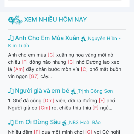
XEM NHIỀU HÔM NAY
Anh Cho Em Mùa Xuân
Nguyễn Hiền -
Kim Tuấn
Anh cho em mùa
[C]
xuân nụ hoa vàng mới nở
chiều
[F]
đông nào nhung
[C]
nhớ Đường lao xao
lá
[Am]
đầy chân bước mòn vỉa
[C]
phố mắt buồn
vin ngọn
[G7]
cây...
Người già và em bé
Trịnh Công Sơn
1. Ghế đá công
[Dm]
viên, dời ra đường
[F]
phố
Người già co
[Gm]
ro, chiều thiu thiu
[F]
ngủ...
Em Ơi Đừng Sầu
NB3 Hoài Bảo
Nhiều đêm
[F]
qua một mình chơi
[G]
vơi Cứ nghĩ