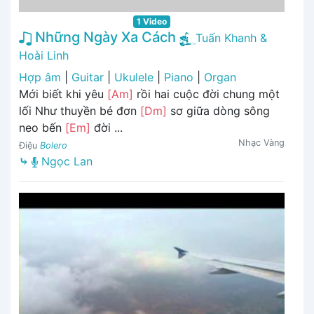
1 Video
Những Ngày Xa Cách
Tuấn Khanh &
Hoài Linh
Hợp âm
|
Guitar
|
Ukulele
|
Piano
|
Organ
Mới biết khi yêu
[Am]
rồi hai cuộc đời chung một
lối Như thuyền bé đơn
[Dm]
sơ giữa dòng sông
neo bến
[Em]
đời ...
Nhạc Vàng
Điệu
Bolero
⤷
Ngọc Lan