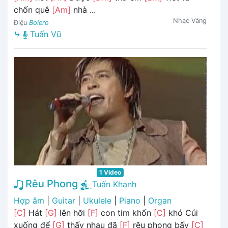
chốn quê
[Am]
nhà ...
Nhạc Vàng
Điệu
Bolero
⤷
Tuấn Vũ
1 Video
Rêu Phong
Tuấn Khanh
Hợp âm
|
Guitar
|
Ukulele
|
Piano
|
Organ
[C]
Hát
[G]
lên hỡi
[F]
con tim khốn
[C]
khó Cúi
xuống để
[G]
thấy nhau đã
[F]
rêu phong bấy
[C]