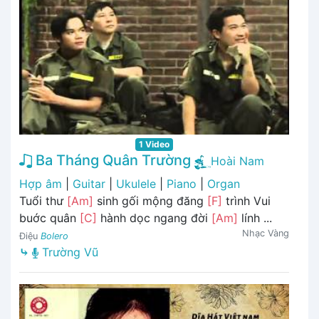
1 Video
Ba Tháng Quân Trường
Hoài Nam
Hợp âm
|
Guitar
|
Ukulele
|
Piano
|
Organ
Tuổi thư
[Am]
sinh gối mộng đăng
[F]
trình Vui
buớc quân
[C]
hành dọc ngang đời
[Am]
lính ...
Nhạc Vàng
Điệu
Bolero
⤷
Trường Vũ