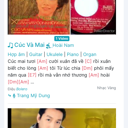
1 Video
Cúc Và Mai
Hoài Nam
Hợp âm
|
Guitar
|
Ukulele
|
Piano
|
Organ
Cúc mai tươi
[Am]
cười xuân đã về
[C]
rồi xuân
biết cho lòng
[Am]
tôi Từ lúc chia
[Dm]
phôi mấy
năm qua
[E7]
rồi mà vẫn nhớ thương
[Am]
hoài
[Dm]
[Am]
...
Nhạc Vàng
Điệu
Bolero
⤷
Trang Mỹ Dung