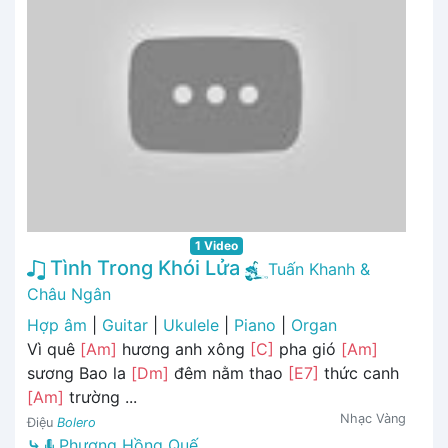
1 Video
Tình Trong Khói Lửa
Tuấn Khanh &
Châu Ngân
Hợp âm
|
Guitar
|
Ukulele
|
Piano
|
Organ
Vì quê
[Am]
hương anh xông
[C]
pha gió
[Am]
sương Bao la
[Dm]
đêm nằm thao
[E7]
thức canh
[Am]
trường ...
Nhạc Vàng
Điệu
Bolero
⤷
Phương Hồng Quế