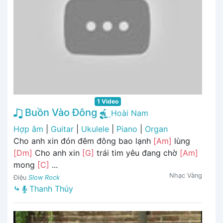
1 Video
Buồn Vào Đông
Hoài Nam
Hợp âm
|
Guitar
|
Ukulele
|
Piano
|
Organ
Cho anh xin đón đêm đông bao lạnh
[Am]
lùng
[Dm]
Cho anh xin
[G]
trái tim yêu đang chờ
[Am]
mong
[C]
...
Nhạc Vàng
Điệu
Slow Rock
⤷
Thanh Thúy