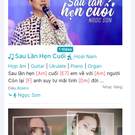
1 Video
Sau Lần Hẹn Cuối
Hoài Nam
Hợp âm
|
Guitar
|
Ukulele
|
Piano
|
Organ
Sau lần hẹn
[Am]
cuối
[E7]
em về với
[Am]
người
Còn lại
[F]
anh suy tư mãi tình
[Dm]
đời ...
Nhạc Vàng
Điệu
Bolero
⤷
Ngọc Sơn