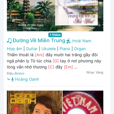
1 Video
Đường Về Miền Trung
Hoài Nam
Hợp âm
|
Guitar
|
Ukulele
|
Piano
|
Organ
Thấm thoát là
[Am]
đây mười hai trăng gầy đôi
ngả phân ly Từ lúc chia
[G]
tay ở nơi phương này
lòng vẫn nhớ thương
[C]
đầy
[Em]
...
Nhạc Vàng
Điệu
Bolero
⤷
Hoàng Oanh