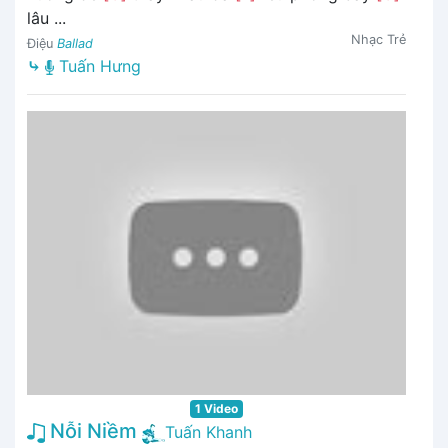
lâu ...
Nhạc Trẻ
Điệu
Ballad
⤷
Tuấn Hưng
1 Video
Nỗi Niềm
Tuấn Khanh