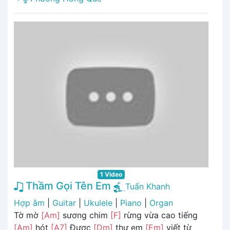
1 Video
Thầm Gọi Tên Em
Tuấn Khanh
Hợp âm
|
Guitar
|
Ukulele
|
Piano
|
Organ
Tờ mờ
[Am]
sương chim
[F]
rừng vừa cao tiếng
[Am]
hót
[A7]
Được
[Dm]
thư em
[Em]
viết từ