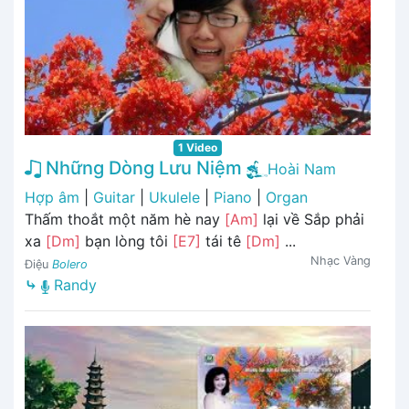
1 Video
Những Dòng Lưu Niệm
Hoài Nam
Hợp âm
|
Guitar
|
Ukulele
|
Piano
|
Organ
Thấm thoắt một năm hè nay
[Am]
lại về Sắp phải
xa
[Dm]
bạn lòng tôi
[E7]
tái tê
[Dm]
...
Nhạc Vàng
Điệu
Bolero
⤷
Randy