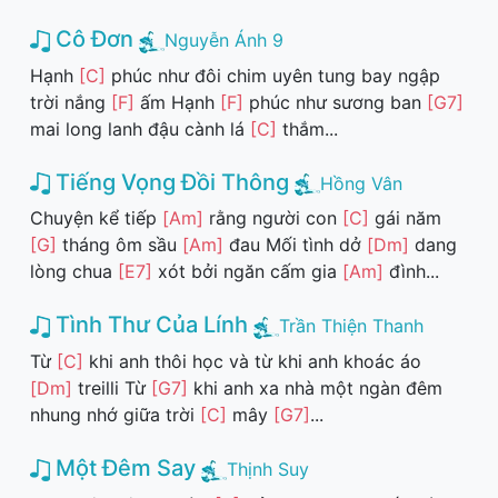
Cô Đơn
Nguyễn Ánh 9
Hạnh
[C]
phúc như đôi chim uyên tung bay ngập
trời nắng
[F]
ấm Hạnh
[F]
phúc như sương ban
[G7]
mai long lanh đậu cành lá
[C]
thắm...
Tiếng Vọng Đồi Thông
Hồng Vân
Chuyện kể tiếp
[Am]
rằng người con
[C]
gái năm
[G]
tháng ôm sầu
[Am]
đau Mối tình dở
[Dm]
dang
lòng chua
[E7]
xót bởi ngăn cấm gia
[Am]
đình...
Tình Thư Của Lính
Trần Thiện Thanh
Từ
[C]
khi anh thôi học và từ khi anh khoác áo
[Dm]
treilli Từ
[G7]
khi anh xa nhà một ngàn đêm
nhung nhớ giữa trời
[C]
mây
[G7]
...
Một Đêm Say
Thịnh Suy