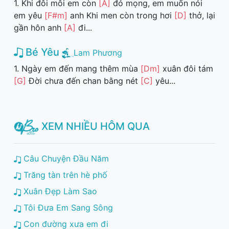
1. Khi đôi môi em còn
[A]
đỏ mọng, em muốn nói
em yêu
[F#m]
anh Khi men còn trong hơi
[D]
thở, lại
gần hôn anh
[A]
đi...
Bé Yêu
Lam Phương
1. Ngày em đến mang thêm mùa
[Dm]
xuân đôi tám
[G]
Đời chưa đến chan bằng nét
[C]
yêu...
XEM NHIỀU HÔM QUA
Câu Chuyện Đầu Năm
Trăng tàn trên hè phố
Xuân Đẹp Làm Sao
Tôi Đưa Em Sang Sông
Con đường xưa em đi