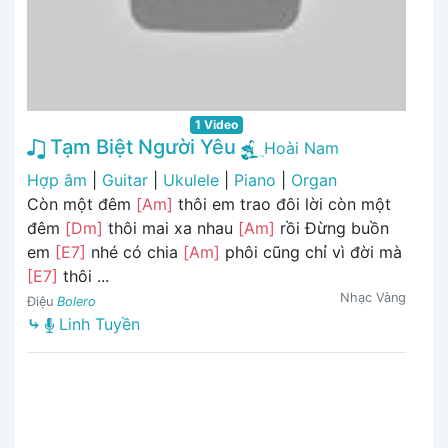
1 Video
Tạm Biệt Người Yêu
Hoài Nam
Hợp âm
|
Guitar
|
Ukulele
|
Piano
|
Organ
Còn một đêm
[Am]
thôi em trao đôi lời còn một
đêm
[Dm]
thôi mai xa nhau
[Am]
rồi Đừng buồn
em
[E7]
nhé có chia
[Am]
phôi cũng chỉ vì đời mà
[E7]
thôi ...
Nhạc Vàng
Điệu
Bolero
⤷
Linh Tuyền