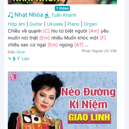
1 Video
Nhạt Nhòa
Tuấn Khanh
Hợp âm
|
Guitar
|
Ukulele
|
Piano
|
Organ
Chiều về quạnh
[C]
hiu từ biệt người
[Am]
yêu
muốn nói thật
[Em]
nhiều Muốn khóc một
[F]
chiều sao cứ ngại
[Em]
ngùng
[A7]
...
Nhạc Ngoại Lời Việt
Điệu
Slow
⤷
Ý Lan