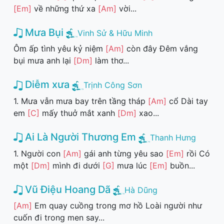
[Em]
về những thứ xa
[Am]
vời...
Mưa Bụi
Vinh Sử & Hữu Minh
Ôm ấp tình yêu kỷ niệm
[Am]
còn đây Đêm vắng
bụi mưa anh lại
[Dm]
làm thơ...
Diễm xưa
Trịnh Công Sơn
1. Mưa vẫn mưa bay trên tầng tháp
[Am]
cổ Dài tay
em
[C]
mấy thuở mắt xanh
[Dm]
xao...
Ai Là Người Thương Em
Thanh Hưng
1. Người con
[Am]
gái anh từng yêu sao
[Em]
rồi Có
một
[Dm]
mình đi dưới
[G]
mưa lúc
[Em]
buồn...
Vũ Điệu Hoang Dã
Hà Dũng
[Am]
Em quay cuồng trong mơ hồ Loài người như
cuốn đi trong men say...