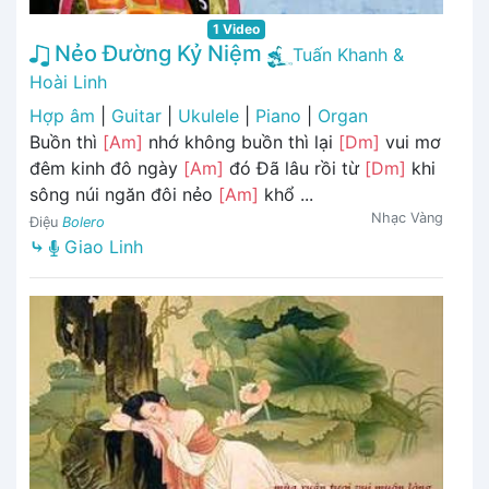
1 Video
Nẻo Đường Kỷ Niệm
Tuấn Khanh &
Hoài Linh
Hợp âm
|
Guitar
|
Ukulele
|
Piano
|
Organ
Buồn thì
[Am]
nhớ không buồn thì lại
[Dm]
vui mơ
đêm kinh đô ngày
[Am]
đó Đã lâu rồi từ
[Dm]
khi
sông núi ngăn đôi nẻo
[Am]
khổ ...
Nhạc Vàng
Điệu
Bolero
⤷
Giao Linh