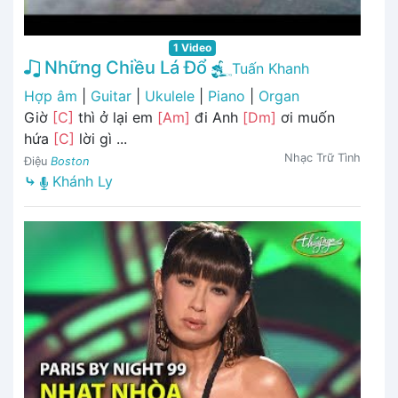
1 Video
Những Chiều Lá Đổ
Tuấn Khanh
Hợp âm
|
Guitar
|
Ukulele
|
Piano
|
Organ
Giờ
[C]
thì ở lại em
[Am]
đi Anh
[Dm]
ơi muốn
hứa
[C]
lời gì ...
Nhạc Trữ Tình
Điệu
Boston
⤷
Khánh Ly