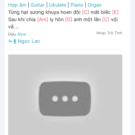
Hợp âm
|
Guitar
|
Ukulele
|
Piano
|
Organ
Từng hạt sương khuya hoen đôi
[C]
mắt biếc
[E]
Sau khi chia
[Am]
ly hôn
[G]
anh một lần
[C]
vội
vã ...
Nhạc Trữ Tình
Điệu
Slow
⤷
Ngọc Lan