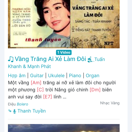
1 Video
Vầng Trăng Ai Xẻ Làm Đôi
Tuấn
Khanh & Mạnh Phát
Hợp âm
|
Guitar
|
Ukulele
|
Piano
|
Organ
Một vầng
[Am]
trăng ai nỡ xẻ làm đôi cho người
một phương
[C]
trời Nắng gió chinh
[Dm]
biên
anh vui say đời
[E7]
lính ...
Nhạc Vàng
Điệu
Bolero
⤷
Thanh Tuyền