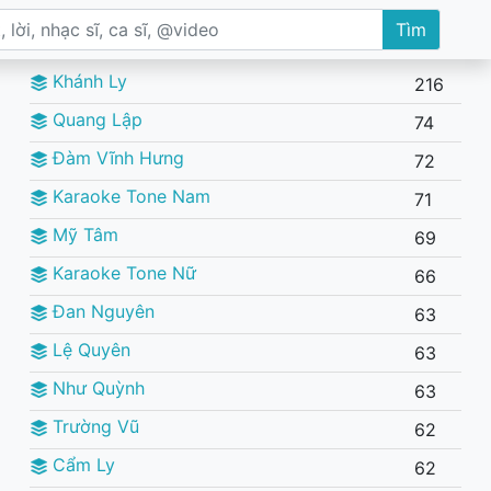
Tìm
Khánh Ly
216
Quang Lập
74
Đàm Vĩnh Hưng
72
Karaoke Tone Nam
71
Mỹ Tâm
69
Karaoke Tone Nữ
66
Đan Nguyên
63
Lệ Quyên
63
Như Quỳnh
63
Trường Vũ
62
Cẩm Ly
62