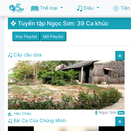
Thể loại
Điệu
Tiện
❖ Tuyển tập Ngọc Sơn: 39 Ca khúc
Xóa Playlist
Mở Playlist
Cây cầu dừa
✙
Ngọc Sơn
Dm
Hàn Châu
Bài Ca Của Chúng Mình
✙