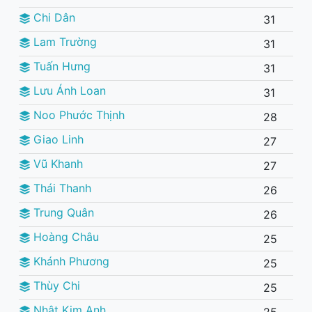
Chi Dân
31
Lam Trường
31
Tuấn Hưng
31
Lưu Ánh Loan
31
Noo Phước Thịnh
28
Giao Linh
27
Vũ Khanh
27
Thái Thanh
26
Trung Quân
26
Hoàng Châu
25
Khánh Phương
25
Thùy Chi
25
Nhật Kim Anh