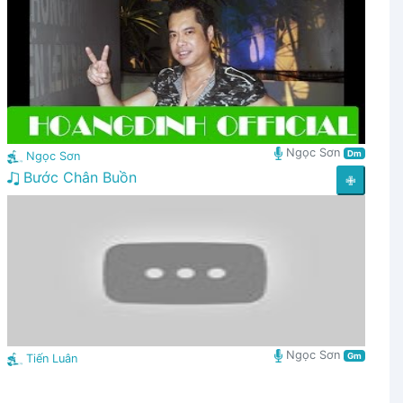
Ngọc Sơn
Dm
Ngọc Sơn
Bước Chân Buồn
✙
Ngọc Sơn
Gm
Tiến Luân