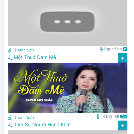
Ngọc Sơn
C
Thanh Sơn
Một Thuở Đam Mê
✙
Hoàng Hải
Am
Thanh Sơn
Tâm Sự Người Hành Khất
✙