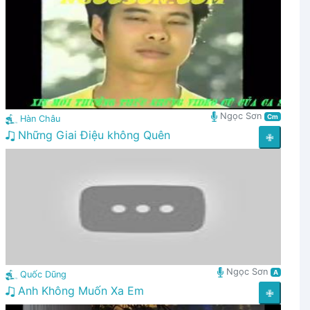
Ngọc Sơn
Cm
Hàn Châu
Những Giai Điệu không Quên
✙
Ngọc Sơn
A
Quốc Dũng
Anh Không Muốn Xa Em
✙