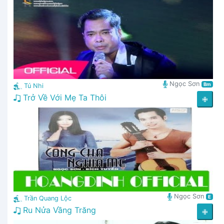
Ngọc Sơn
Bm
Tú Nhi
Trở Về Với Mẹ Ta Thôi
✙
Ngọc Sơn
E
Trần Quang Lộc
Ru Nửa Vầng Trăng
✙