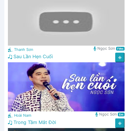
Ngọc Sơn
F#m
Thanh Sơn
Sau Lần Hẹn Cuối
✙
Ngọc Sơn
Em
Hoài Nam
Trong Tầm Mắt Đời
✙