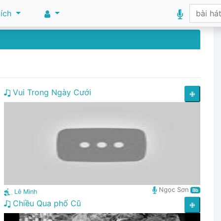
 ích
Vui Trong Ngày Cưới
✙
Ngọc Sơn
Bb
Lê Minh
Chiều Qua phố Cũ
✙