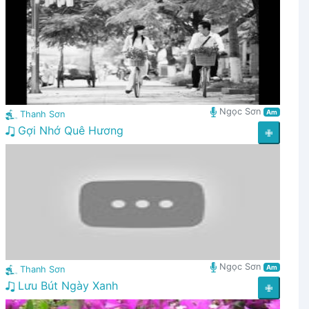
Ngọc Sơn
Am
Thanh Sơn
Gợi Nhớ Quê Hương
✙
Ngọc Sơn
Am
Thanh Sơn
Lưu Bút Ngày Xanh
✙