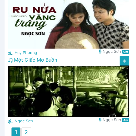
Ngọc Sơn
Gm
Huy Phương
Một Giấc Mơ Buồn
✙
Ngọc Sơn
Am
Ngọc Sơn
1
2