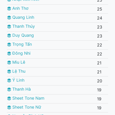
25
Anh Thơ
25
Quang Linh
24
Thanh Thúy
23
Duy Quang
23
Trọng Tấn
22
Đông Nhi
22
Miu Lê
21
Lệ Thu
21
Ý Linh
20
Thanh Hà
19
Sheet Tone Nam
19
Sheet Tone Nữ
19