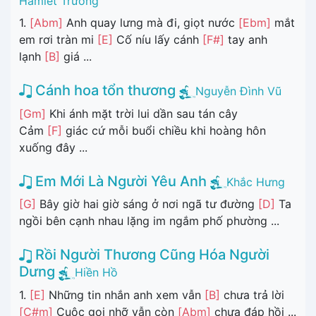
Hamlet Trương
1.
[Abm]
Anh quay lưng mà đi, giọt nước
[Ebm]
mắt
em rơi tràn mi
[E]
Cố níu lấy cánh
[F#]
tay anh
lạnh
[B]
giá ...
Cánh hoa tổn thương
Nguyễn Đình Vũ
[Gm]
Khi ánh mặt trời lui dần sau tán cây
Cảm
[F]
giác cứ mỗi buổi chiều khi hoàng hôn
xuống đây ...
Em Mới Là Người Yêu Anh
Khắc Hưng
[G]
Bây giờ hai giờ sáng ở nơi ngã tư đường
[D]
Ta
ngồi bên cạnh nhau lặng im ngắm phố phường ...
Rồi Người Thương Cũng Hóa Người
Dưng
Hiền Hồ
1.
[E]
Những tin nhắn anh xem vẫn
[B]
chưa trả lời
[C#m]
Cuộc gọi nhỡ vẫn còn
[Abm]
chưa đáp hồi ...