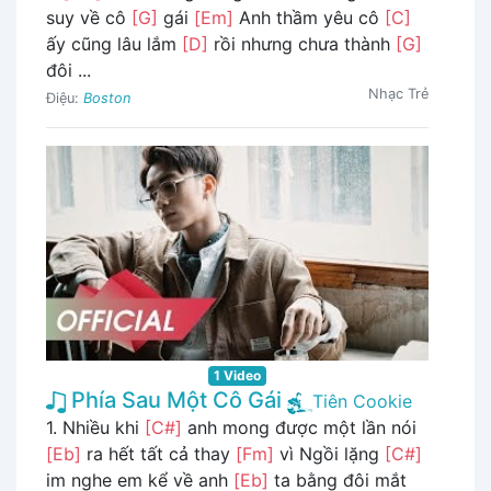
suy về cô
[G]
gái
[Em]
Anh thầm yêu cô
[C]
ấy cũng lâu lắm
[D]
rồi nhưng chưa thành
[G]
đôi ...
Nhạc Trẻ
Điệu:
Boston
1 Video
Phía Sau Một Cô Gái
Tiên Cookie
1. Nhiều khi
[C#]
anh mong được một lần nói
[Eb]
ra hết tất cả thay
[Fm]
vì Ngồi lặng
[C#]
im nghe em kể về anh
[Eb]
ta bằng đôi mắt