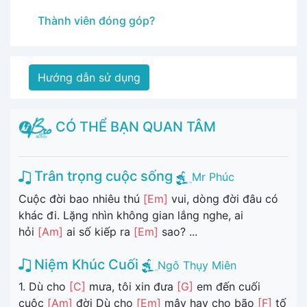
Thành viên đóng góp?
Hướng dẫn sử dụng
CÓ THỂ BẠN QUAN TÂM
Trân trọng cuộc sống
Mr Phúc
Cuộc đời bao nhiêu thú
[Em]
vui, dòng đời đâu có
khác đi. Lặng nhìn không gian lắng nghe, ai
hỏi
[Am]
ai số kiếp ra
[Em]
sao? ...
Niệm Khúc Cuối
Ngô Thụy Miên
1. Dù cho
[C]
mưa, tôi xin đưa
[G]
em đến cuối
cuộc
[Am]
đời Dù cho
[Em]
mây hay cho bão
[F]
tố