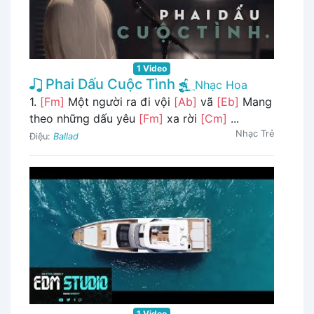
1 Video
Phai Dấu Cuộc Tình
Nhạc Hoa
1.
[Fm]
Một người ra đi vội
[Ab]
vã
[Eb]
Mang
theo những dấu yêu
[Fm]
xa rời
[Cm]
...
Nhạc Trẻ
Điệu:
Ballad
1 Video