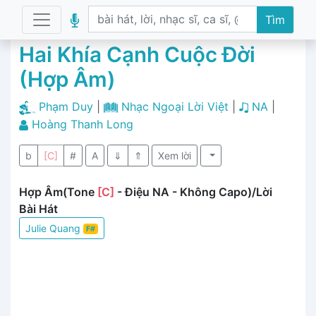
Tìm
Hai Khía Cạnh Cuộc Đời
(Hợp Âm)
Phạm Duy
|
Nhạc Ngoại Lời Việt
|
NA
|
Hoàng Thanh Long
b
[C]
#
A
⇓
⇑
Xem lời
Hợp Âm(Tone
[C]
- Điệu NA - Không Capo)/Lời
Bài Hát
Julie Quang
F#