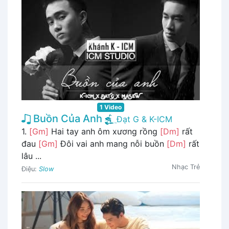
1 Video
Buồn Của Anh
Đạt G & K-ICM
1.
[Gm]
Hai tay anh ôm xương rồng
[Dm]
rất
đau
[Gm]
Đôi vai anh mang nỗi buồn
[Dm]
rất
lâu ...
Nhạc Trẻ
Điệu:
Slow