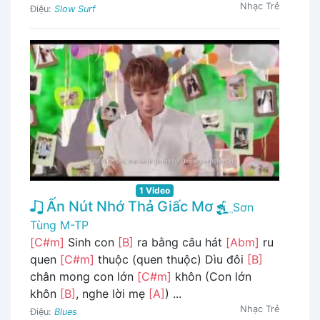
Nhạc Trẻ
Điệu:
Slow Surf
1 Video
Ấn Nút Nhớ Thả Giấc Mơ
Sơn
Tùng M-TP
[C#m]
Sinh con
[B]
ra bằng câu hát
[Abm]
ru
quen
[C#m]
thuộc (quen thuộc) Dìu đôi
[B]
chân mong con lớn
[C#m]
khôn (Con lớn
khôn
[B]
, nghe lời mẹ
[A]
) ...
Nhạc Trẻ
Điệu:
Blues