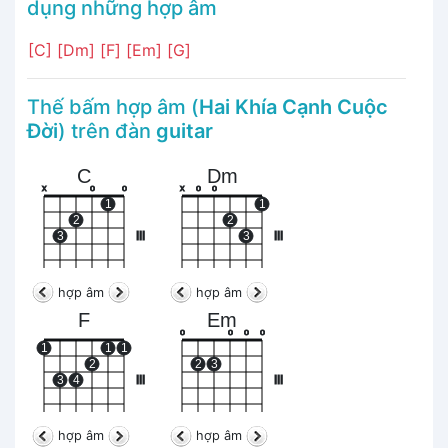
dụng những hợp âm
[C]
[Dm]
[F]
[Em]
[G]
Thế bấm hợp âm (
Hai Khía Cạnh Cuộc
Đời
) trên đàn
guitar
C
Dm
x
o
o
x
o
o
1
1
2
2
3
III
3
III
hợp âm
hợp âm
F
Em
o
o
o
o
1
1
1
2
2
3
3
4
III
III
hợp âm
hợp âm