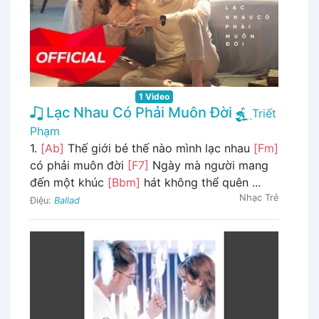
1 Video
Lạc Nhau Có Phải Muôn Đời
Triết
Phạm
1.
[Ab]
Thế giới bé thế nào mình lạc nhau
[Fm]
có phải muôn đời
[F7]
Ngày mà người mang
đến một khúc
[Bbm]
hát không thể quên ...
Nhạc Trẻ
Điệu:
Ballad