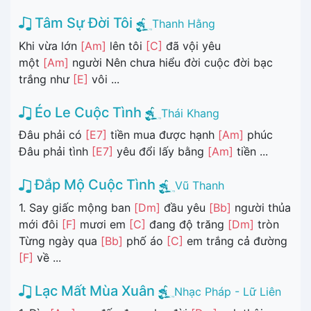
Tâm Sự Đời Tôi
Thanh Hằng
Khi vừa lớn
[Am]
lên tôi
[C]
đã vội yêu
một
[Am]
người Nên chưa hiểu đời cuộc đời bạc
trắng như
[E]
vôi ...
Éo Le Cuộc Tình
Thái Khang
Đâu phải có
[E7]
tiền mua được hạnh
[Am]
phúc
Đâu phải tình
[E7]
yêu đổi lấy bằng
[Am]
tiền ...
Đắp Mộ Cuộc Tình
Vũ Thanh
1. Say giấc mộng ban
[Dm]
đầu yêu
[Bb]
người thủa
mới đôi
[F]
mươi em
[C]
đang độ trăng
[Dm]
tròn
Từng ngày qua
[Bb]
phố áo
[C]
em trắng cả đường
[F]
về ...
Lạc Mất Mùa Xuân
Nhạc Pháp - Lữ Liên