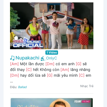
1 Video
Nupakachi
OnlyC
[Am]
Một lần được
[Dm]
có em anh
[G]
sẽ
đổi thay
[C]
hết Không còn
[Am]
lăng nhăng
[Dm]
hay dối lừa sẽ
[G]
mãi yêu mình
[C]
em
...
Nhạc Trẻ
Điệu:
Ballad