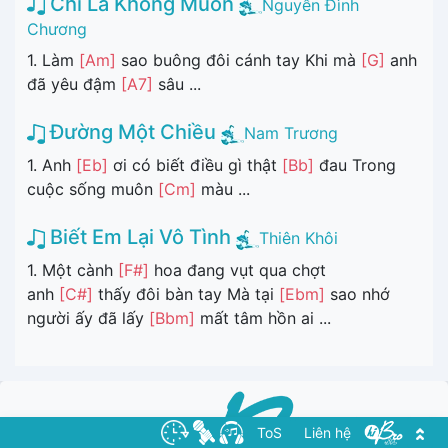
Chỉ Là Không Muốn
Nguyễn Đình
Chương
1. Làm
[Am]
sao buông đôi cánh tay Khi mà
[G]
anh
đã yêu đậm
[A7]
sâu ...
Đường Một Chiều
Nam Trương
1. Anh
[Eb]
ơi có biết điều gì thật
[Bb]
đau Trong
cuộc sống muôn
[Cm]
màu ...
Biết Em Lại Vô Tình
Thiên Khôi
1. Một cành
[F#]
hoa đang vụt qua chợt
anh
[C#]
thấy đôi bàn tay Mà tại
[Ebm]
sao nhớ
người ấy đã lấy
[Bbm]
mất tâm hồn ai ...
ToS
Liên hệ