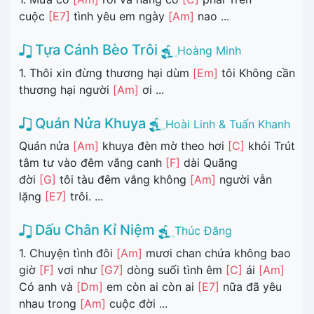
cuộc
[E7]
tình yêu em ngày
[Am]
nao ...
Tựa Cánh Bèo Trôi
Hoàng Minh
1. Thôi xin đừng thương hại dùm
[Em]
tôi Không cần
thương hại người
[Am]
ơi ...
Quán Nửa Khuya
Hoài Linh & Tuấn Khanh
Quán nửa
[Am]
khuya đèn mờ theo hơi
[C]
khói Trút
tâm tư vào đêm vắng canh
[F]
dài Quãng
đời
[G]
tôi tàu đêm vắng không
[Am]
người vẫn
lặng
[E7]
trôi. ...
Dấu Chân Kỉ Niệm
Thúc Đăng
1. Chuyện tình đôi
[Am]
mươi chan chứa không bao
giờ
[F]
vơi như
[G7]
dòng suối tình êm
[C]
ái
[Am]
Có anh và
[Dm]
em còn ai còn ai
[E7]
nữa đã yêu
nhau trong
[Am]
cuộc đời ...