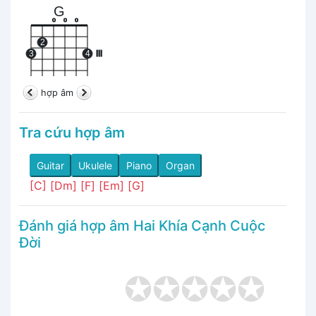
G
o
o
o
2
3
4
III
hợp âm
Tra cứu hợp âm
Guitar
Ukulele
Piano
Organ
[C]
[Dm]
[F]
[Em]
[G]
Đánh giá hợp âm Hai Khía Cạnh Cuộc
Đời