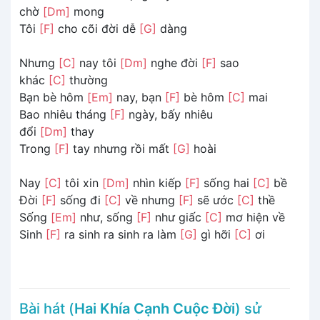
chờ
[Dm]
mong
Tôi
[F]
cho cõi đời dễ
[G]
dàng
Nhưng
[C]
nay tôi
[Dm]
nghe đời
[F]
sao
khác
[C]
thường
Bạn bè hôm
[Em]
nay, bạn
[F]
bè hôm
[C]
mai
Bao nhiêu tháng
[F]
ngày, bấy nhiêu
đổi
[Dm]
thay
Trong
[F]
tay nhưng rồi mất
[G]
hoài
Nay
[C]
tôi xin
[Dm]
nhìn kiếp
[F]
sống hai
[C]
bề
Đời
[F]
sống đi
[C]
về nhưng
[F]
sẽ ước
[C]
thề
Sống
[Em]
như, sống
[F]
như giấc
[C]
mơ hiện về
Sinh
[F]
ra sinh ra sinh ra làm
[G]
gì hỡi
[C]
ơi
Bài hát (
Hai Khía Cạnh Cuộc Đời
) sử