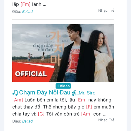
lấp
[Fm]
lánh ...
Nhạc Trẻ
Điệu:
Ballad
1 Video
Chạm Đáy Nỗi Đau
Mr. Siro
[Am]
Luôn bên em là tôi, lâu
[Em]
nay không
chút thay đổi Thế nhưng bây giờ
[F]
em muốn
chia tay vì:
[G]
Tôi vẫn còn trẻ
[Am]
con ...
Nhạc Trẻ
Điệu:
Ballad