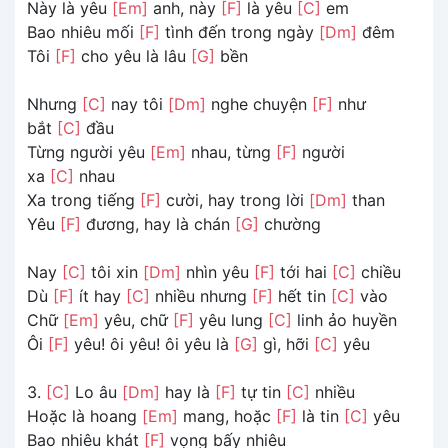
Này là yêu
[Em]
anh, này
[F]
là yêu
[C]
em
Bao nhiêu mối
[F]
tình đến trong ngày
[Dm]
đêm
Tôi
[F]
cho yêu là lâu
[G]
bền
Nhưng
[C]
nay tôi
[Dm]
nghe chuyện
[F]
như
bắt
[C]
đầu
Từng người yêu
[Em]
nhau, từng
[F]
người
xa
[C]
nhau
Xa trong tiếng
[F]
cười, hay trong lời
[Dm]
than
Yêu
[F]
đương, hay là chán
[G]
chường
Nay
[C]
tôi xin
[Dm]
nhìn yêu
[F]
tới hai
[C]
chiều
Dù
[F]
ít hay
[C]
nhiều nhưng
[F]
hết tin
[C]
vào
Chữ
[Em]
yêu, chữ
[F]
yêu lung
[C]
linh ảo huyền
Ôi
[F]
yêu! ôi yêu! ôi yêu là
[G]
gì, hỡi
[C]
yêu
3.
[C]
Lo âu
[Dm]
hay là
[F]
tự tin
[C]
nhiều
Hoặc là hoang
[Em]
mang, hoặc
[F]
là tin
[C]
yêu
Bao nhiêu khát
[F]
vọng bấy nhiêu