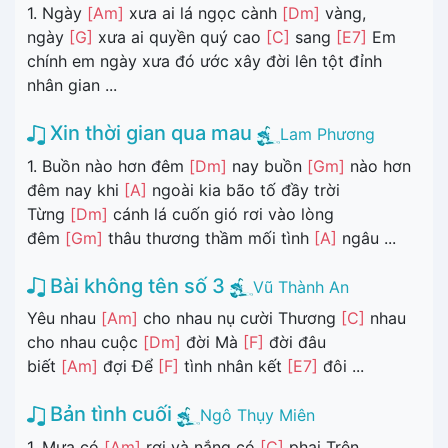
1. Ngày
[Am]
xưa ai lá ngọc cành
[Dm]
vàng,
ngày
[G]
xưa ai quyền quý cao
[C]
sang
[E7]
Em
chính em ngày xưa đó ước xây đời lên tột đỉnh
nhân gian ...
Xin thời gian qua mau
Lam Phương
1. Buồn nào hơn đêm
[Dm]
nay buồn
[Gm]
nào hơn
đêm nay khi
[A]
ngoài kia bão tố đầy trời
Từng
[Dm]
cánh lá cuốn gió rơi vào lòng
đêm
[Gm]
thâu thương thầm mối tình
[A]
ngâu ...
Bài không tên số 3
Vũ Thành An
Yêu nhau
[Am]
cho nhau nụ cười Thương
[C]
nhau
cho nhau cuộc
[Dm]
đời Mà
[F]
đời đâu
biết
[Am]
đợi Để
[F]
tình nhân kết
[E7]
đôi ...
Bản tình cuối
Ngô Thụy Miên
1. Mưa có
[Am]
rơi và nắng có
[C]
phai Trên