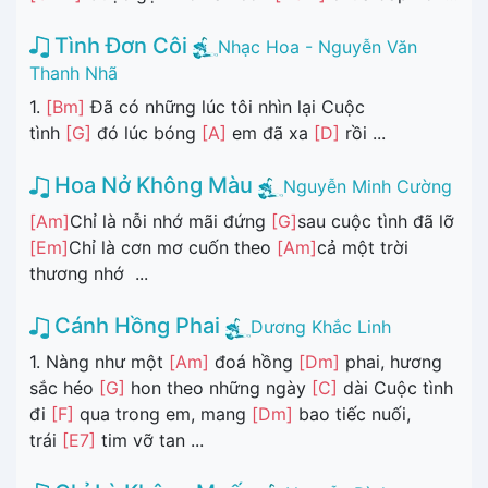
Tình Đơn Côi
Nhạc Hoa - Nguyễn Văn
Thanh Nhã
1.
[Bm]
Đã có những lúc tôi nhìn lại Cuộc
tình
[G]
đó lúc bóng
[A]
em đã xa
[D]
rồi ...
Hoa Nở Không Màu
Nguyễn Minh Cường
[Am]
Chỉ là nỗi nhớ mãi đứng
[G]
sau cuộc tình đã lỡ
[Em]
Chỉ là cơn mơ cuốn theo
[Am]
cả một trời
thương nhớ ...
Cánh Hồng Phai
Dương Khắc Linh
1. Nàng như một
[Am]
đoá hồng
[Dm]
phai, hương
sắc héo
[G]
hon theo những ngày
[C]
dài Cuộc tình
đi
[F]
qua trong em, mang
[Dm]
bao tiếc nuối,
trái
[E7]
tim vỡ tan ...