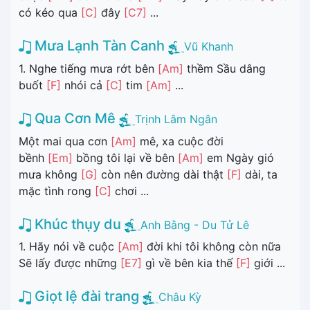
có kéo qua
[C]
đây
[C7]
...
Mưa Lạnh Tàn Canh
Vũ Khanh
1. Nghe tiếng mưa rớt bên
[Am]
thềm Sầu dâng
buốt
[F]
nhói cả
[C]
tim
[Am]
...
Qua Cơn Mê
Trịnh Lâm Ngân
Một mai qua cơn
[Am]
mê, xa cuộc đời
bềnh
[Em]
bồng tôi lại về bên
[Am]
em Ngày gió
mưa không
[G]
còn nên đường dài thật
[F]
dài, ta
mặc tình rong
[C]
chơi ...
Khúc thụy du
Anh Bằng - Du Tử Lê
1. Hãy nói về cuộc
[Am]
đời khi tôi không còn nữa
Sẽ lấy được những
[E7]
gì về bên kia thế
[F]
giới ...
Giọt lệ đài trang
Châu Kỳ