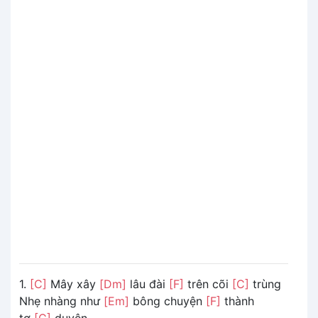
1.
[C]
Mây xây
[Dm]
lâu đài
[F]
trên cõi
[C]
trùng
Nhẹ nhàng như
[Em]
bông chuyện
[F]
thành
tơ
[C]
duyên