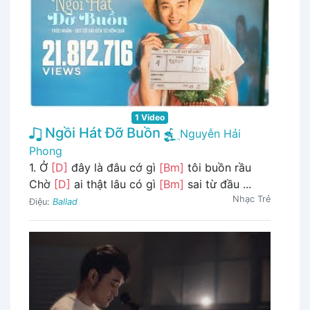
1 Video
Ngồi Hát Đỡ Buồn
Nguyễn Hải
Phong
1. Ở
[D]
đây là đâu cớ gì
[Bm]
tôi buồn rầu
Chờ
[D]
ai thật lâu có gì
[Bm]
sai từ đầu ...
Nhạc Trẻ
Điệu:
Ballad