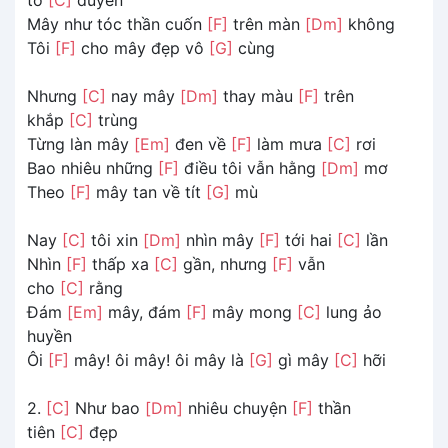
Mây như tóc thần cuốn
[F]
trên màn
[Dm]
không
Tôi
[F]
cho mây đẹp vô
[G]
cùng
Nhưng
[C]
nay mây
[Dm]
thay màu
[F]
trên
khắp
[C]
trùng
Từng làn mây
[Em]
đen về
[F]
làm mưa
[C]
rơi
Bao nhiêu những
[F]
điều tôi vẫn hằng
[Dm]
mơ
Theo
[F]
mây tan về tít
[G]
mù
Nay
[C]
tôi xin
[Dm]
nhìn mây
[F]
tới hai
[C]
lần
Nhìn
[F]
thấp xa
[C]
gần, nhưng
[F]
vẫn
cho
[C]
rằng
Đám
[Em]
mây, đám
[F]
mây mong
[C]
lung ảo
huyền
Ôi
[F]
mây! ôi mây! ôi mây là
[G]
gì mây
[C]
hỡi
2.
[C]
Như bao
[Dm]
nhiêu chuyện
[F]
thần
tiên
[C]
đẹp