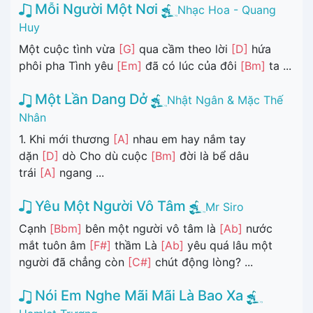
Mỗi Người Một Nơi
Nhạc Hoa - Quang
Huy
Một cuộc tình vừa
[G]
qua cầm theo lời
[D]
hứa
phôi pha Tình yêu
[Em]
đã có lúc của đôi
[Bm]
ta ...
Một Lần Dang Dở
Nhật Ngân & Mặc Thế
Nhân
1. Khi mới thương
[A]
nhau em hay nắm tay
dặn
[D]
dò Cho dù cuộc
[Bm]
đời là bể dâu
trái
[A]
ngang ...
Yêu Một Người Vô Tâm
Mr Siro
Cạnh
[Bbm]
bên một người vô tâm là
[Ab]
nước
mắt tuôn âm
[F#]
thầm Là
[Ab]
yêu quá lâu một
người đã chẳng còn
[C#]
chút động lòng? ...
Nói Em Nghe Mãi Mãi Là Bao Xa