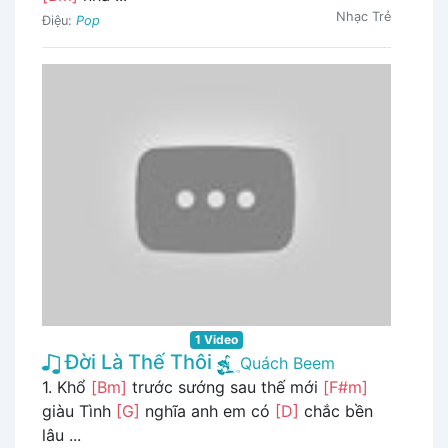
Nhạc Trẻ
Điệu:
Pop
1 Video
Đời Là Thế Thôi
Quách Beem
1. Khổ
[Bm]
trước sướng sau thế mới
[F#m]
giàu Tình
[G]
nghĩa anh em có
[D]
chắc bền
lâu ...