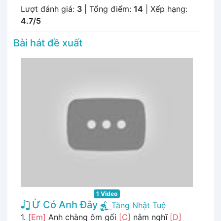
Lượt đánh giá:
3
| Tổng điểm:
14
| Xếp hạng:
4.7/5
Bài hát đề xuất
1 Video
Ừ Có Anh Đây
Tăng Nhật Tuệ
1.
[Em]
Anh chàng ôm gối
[C]
nằm nghĩ
[D]