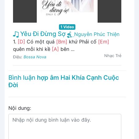
1 Video
Yêu Đi Đừng Sợ
Nguyễn Phúc Thiện
1.
[D]
Có một quá
[Bm]
khứ Phải cố
[Em]
quên mỗi khi kề
[A]
bên ...
Nhạc Trẻ
Điệu:
Bossa Nova
Bình luận
hợp âm Hai Khía Cạnh Cuộc
Đời
Nội dung: