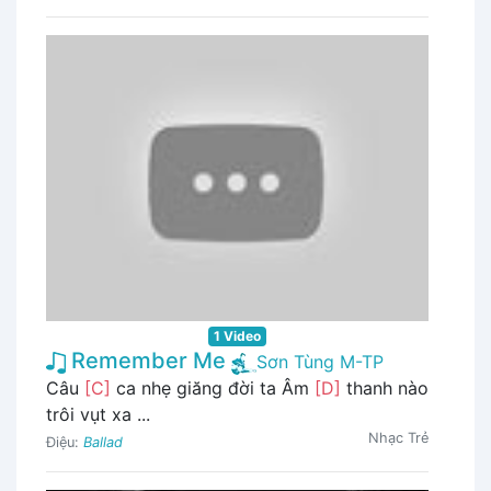
1 Video
Remember Me
Sơn Tùng M-TP
Câu
[C]
ca nhẹ giăng đời ta Âm
[D]
thanh nào
trôi vụt xa ...
Nhạc Trẻ
Điệu:
Ballad