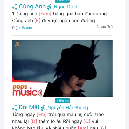
Cùng Anh
Ngọc Dolil
1. Cùng anh
[F#m]
băng qua bao đại dương
Cùng anh
[E]
đi vượt ngàn con đường ...
Nhạc Trẻ
Điệu:
Ballad
1 Video
Đôi Mắt
Nguyễn Hải Phong
Từng ngày
[Em]
trôi qua mau nụ cười trao
nhau lại
[D]
thêm lo âu Rồi ngày
[C]
vui
không bao lâu, và nhiều buồn
[Am]
đau
[G]