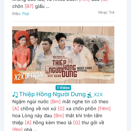
chôn
[B7]
giấu ...
Nhạc Trẻ
Điệu:
Pop
1 Video
Thiệp Hồng Người Dưng
X2X
Ngậm ngùi nước
[Bm]
mắt nghe tin cô theo
[A]
chồng về nơi xứ
[G]
xa chốn phồn
[F#m]
hoa Lòng này đau
[Bm]
thắt khi trên tấm
thiệp
[A]
hồng kèm theo lá
[G]
thư gởi về
[Bm]
nhà ...