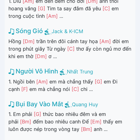
1. Dìu
[Am]
em đến đem cho đời
[Dm]
anh thôi
hoang vắng
[G]
Tim ta say đắm đã yêu
[C]
em
trong cuộc tình
[Am]
...
Sóng Gió
Jack & K-ICM
Hồng
[Dm]
trần trên đôi cánh tay họa
[Am]
đời em
trong phút giây Từ ngày
[C]
thơ ấy còn ngủ mơ đến
khi em thờ
[Dm]
ơ ...
Người Vô Hình
Nhất Trung
1. Ngồi bên
[Am]
em mà chẳng thấy
[G]
em Đi
cạnh
[F]
em mà chẳng nói
[C]
chi ...
Bụi Bay Vào Mắt
Quang Huy
1. Em phải
[G]
thức bao nhiêu đêm và em
phải
[Bm]
đếm bao nhiêu canh Để
[Em]
thấy em
luôn được nép trong vòng tay
[Bm]
anh ...