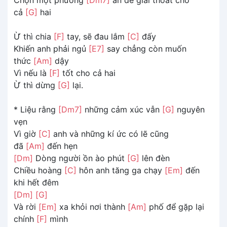
cả
[G]
hai
Ừ thì chia
[F]
tay, sẽ đau lắm
[C]
đấy
Khiến anh phải ngủ
[E7]
say chẳng còn muốn
thức
[Am]
dậy
Vì nếu là
[F]
tốt cho cả hai
Ừ thì dừng
[G]
lại.
* Liệu rằng
[Dm7]
những cảm xúc vẫn
[G]
nguyên
vẹn
Vì giờ
[C]
anh và những kí ức có lẽ cũng
đã
[Am]
đến hẹn
[Dm]
Dòng người ồn ào phút
[G]
lên đèn
Chiều hoàng
[C]
hôn anh tăng ga chạy
[Em]
đến
khi hết đêm
[Dm]
[G]
Và rời
[Em]
xa khỏi nơi thành
[Am]
phố để gặp lại
chính
[F]
mình