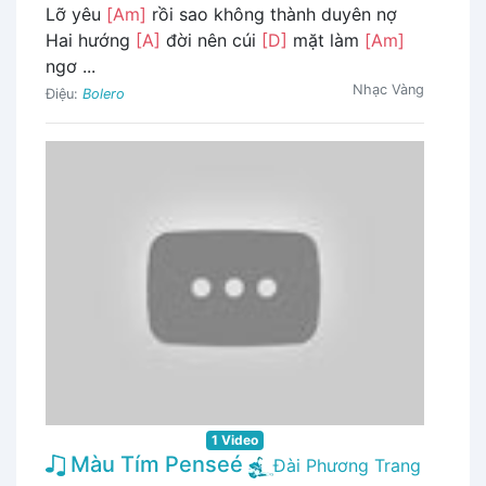
Lỡ yêu
[Am]
rồi sao không thành duyên nợ
Hai hướng
[A]
đời nên cúi
[D]
mặt làm
[Am]
ngơ ...
Nhạc Vàng
Điệu:
Bolero
1 Video
Màu Tím Penseé
Đài Phương Trang