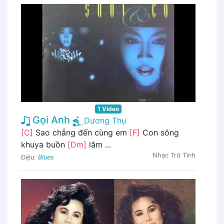
1 Video
Gọi Anh
Dương Thụ
[C]
Sao chẳng đến cùng em
[F]
Con sông
khuya buồn
[Dm]
lắm ...
Nhạc Trữ Tình
Điệu:
Blues