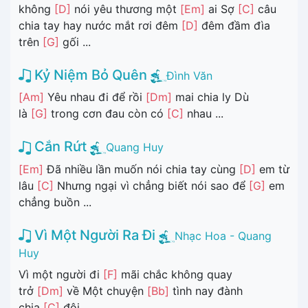
không
[D]
nói yêu thương một
[Em]
ai Sợ
[C]
câu
chia tay hay nước mắt rơi đêm
[D]
đêm đầm đìa
trên
[G]
gối ...
Kỷ Niệm Bỏ Quên
Đình Văn
[Am]
Yêu nhau đi để rồi
[Dm]
mai chia ly Dù
là
[G]
trong cơn đau còn có
[C]
nhau ...
Cắn Rứt
Quang Huy
[Em]
Đã nhiều lần muốn nói chia tay cùng
[D]
em từ
lâu
[C]
Nhưng ngại vì chẳng biết nói sao để
[G]
em
chẳng buồn ...
Vì Một Người Ra Đi
Nhạc Hoa - Quang
Huy
Vì một người đi
[F]
mãi chắc không quay
trở
[Dm]
về Một chuyện
[Bb]
tình nay đành
chia
[C]
đôi ...