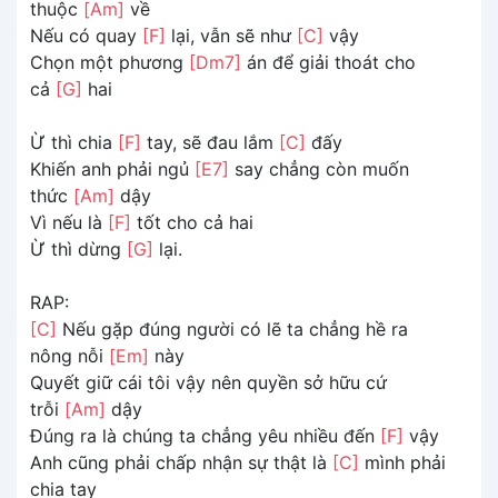
thuộc
[Am]
về
Nếu có quay
[F]
lại, vẫn sẽ như
[C]
vậy
Chọn một phương
[Dm7]
án để giải thoát cho
cả
[G]
hai
Ừ thì chia
[F]
tay, sẽ đau lắm
[C]
đấy
Khiến anh phải ngủ
[E7]
say chẳng còn muốn
thức
[Am]
dậy
Vì nếu là
[F]
tốt cho cả hai
Ừ thì dừng
[G]
lại.
RAP:
[C]
Nếu gặp đúng người có lẽ ta chẳng hề ra
nông nỗi
[Em]
này
Quyết giữ cái tôi vậy nên quyền sở hữu cứ
trỗi
[Am]
dậy
Đúng ra là chúng ta chẳng yêu nhiều đến
[F]
vậy
Anh cũng phải chấp nhận sự thật là
[C]
mình phải
chia tay