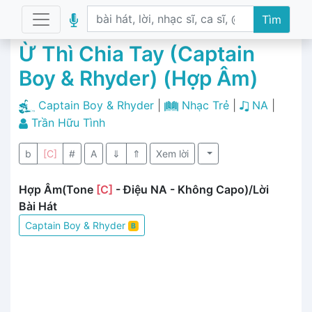
Tìm
Ừ Thì Chia Tay (Captain
Boy & Rhyder) (Hợp Âm)
Captain Boy & Rhyder
|
Nhạc Trẻ
|
NA
|
Trần Hữu Tình
b
[C]
#
A
⇓
⇑
Xem lời
Hợp Âm(Tone
[C]
- Điệu NA - Không Capo)/Lời
Bài Hát
Captain Boy & Rhyder
B