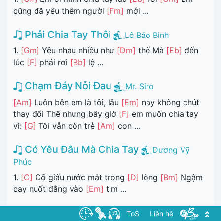
cũng đã yêu thêm người
[Fm]
mới ...
Phải Chia Tay Thôi
Lê Bảo Bình
1.
[Gm]
Yêu nhau nhiều như
[Dm]
thế Mà
[Eb]
đến
lúc
[F]
phải rơi
[Bb]
lệ ...
Chạm Đáy Nỗi Đau
Mr. Siro
[Am]
Luôn bên em là tôi, lâu
[Em]
nay không chút
thay đổi Thế nhưng bây giờ
[F]
em muốn chia tay
vì:
[G]
Tôi vẫn còn trẻ
[Am]
con ...
Có Yêu Đâu Mà Chia Tay
Dương Vỹ
Phúc
1.
[C]
Cố giấu nước mắt trong
[D]
lòng
[Bm]
Ngậm
cay nuốt đắng vào
[Em]
tim ...
Mình Chia Tay Đi
Shin Hyun Woo & Krazy
ToS
Liên hệ