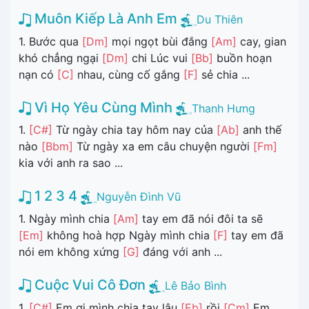
Muôn Kiếp Là Anh Em
Du Thiên
1. Bước qua
[Dm]
mọi ngọt bùi đắng
[Am]
cay, gian
khó chẳng ngại
[Dm]
chi Lúc vui
[Bb]
buồn hoạn
nạn có
[C]
nhau, cùng cố gắng
[F]
sẻ chia ...
Vì Họ Yêu Cùng Mình
Thanh Hưng
1.
[C#]
Từ ngày chia tay hôm nay của
[Ab]
anh thế
nào
[Bbm]
Từ ngày xa em câu chuyện người
[Fm]
kia với anh ra sao ...
1 2 3 4
Nguyễn Đình Vũ
1. Ngày mình chia
[Am]
tay em đã nói đôi ta sẽ
[Em]
không hoà hợp Ngày mình chia
[F]
tay em đã
nói em không xứng
[G]
đáng với anh ...
Cuộc Vui Cô Đơn
Lê Bảo Bình
1.
[C#]
Em ơi mình chia tay lâu
[Eb]
rồi
[Cm]
Em