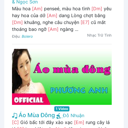
& Ngọc Sơn
Màu hoa
[Am]
penseé, màu hoa tình
[Dm]
yêu
hay hoa của dở
[Am]
dang Lòng chợt bâng
[Dm]
khuâng, nghe câu chuyện
[E7]
cũ mắt
thoáng bao ngỡ
[Am]
ngàng ...
Nhạc Trữ Tình
Điệu:
Bolero
1 Video
Áo Mùa Đông
Đỗ Nhuận
[C]
Gió bấc tới đây xào xạc
[Em]
rung cây lá