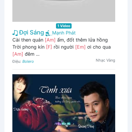
1 Video
Đợi Sáng
Mạnh Phát
Cài then quán
[Am]
ấm, đốt thêm lửa hồng
Trời phong kín
[F]
rồi người
[Em]
ơi cho qua
[Am]
đêm ...
Nhạc Vàng
Điệu:
Bolero