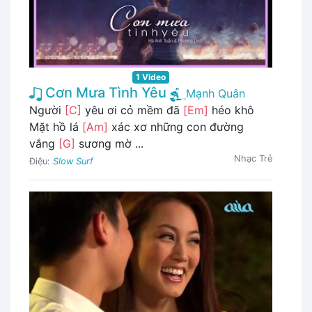
1 Video
Cơn Mưa Tình Yêu
Mạnh Quân
Người
[C]
yêu ơi cỏ mềm đã
[Em]
héo khô
Mặt hồ lá
[Am]
xác xơ những con đường
vắng
[G]
sương mờ ...
Nhạc Trẻ
Điệu:
Slow Surf