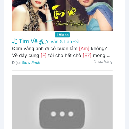
1 Video
Tìm Về
Y Vân & Lan Đài
Đêm vắng anh ơi có buồn lắm
[Am]
không?
Về đây cùng
[F]
tôi cho hết chờ
[E7]
mong ...
Nhạc Vàng
Điệu:
Slow Rock