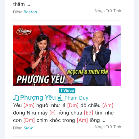
thắm ...
Nhạc Trữ Tình
Điệu:
Boston
1 Video
Phượng Yêu
Phạm Duy
Yêu
[Am]
người như lá
[Dm]
đổ chiều
[Am]
đông Như mây
[F]
hồng chưa
[E7]
tím, như
con
[Dm]
chim khóc trong
[Am]
lồng ...
Nhạc Trữ Tình
Điệu:
Slow