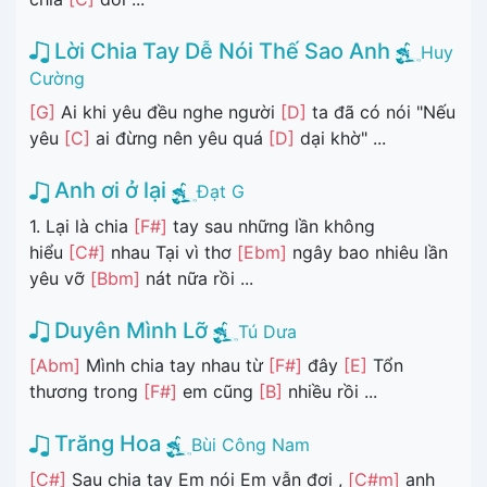
Lời Chia Tay Dễ Nói Thế Sao Anh
Huy
Cường
[G]
Ai khi yêu đều nghe người
[D]
ta đã có nói "Nếu
yêu
[C]
ai đừng nên yêu quá
[D]
dại khờ" ...
Anh ơi ở lại
Đạt G
1. Lại là chia
[F#]
tay sau những lần không
hiểu
[C#]
nhau Tại vì thơ
[Ebm]
ngây bao nhiêu lần
yêu vỡ
[Bbm]
nát nữa rồi ...
Duyên Mình Lỡ
Tú Dưa
[Abm]
Mình chia tay nhau từ
[F#]
đây
[E]
Tổn
thương trong
[F#]
em cũng
[B]
nhiều rồi ...
Trăng Hoa
Bùi Công Nam
[C#]
Sau chia tay Em nói Em vẫn đợi ,
[C#m]
anh