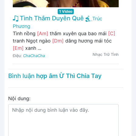
1 Video
Tình Thắm Duyên Quê
Trúc
Phương
Tình nồng
[Am]
thắm xuyên qua bao mái
[C]
tranh Ngọt ngào
[Dm]
dâng hương mái tóc
[Em]
xanh ...
Nhạc Trữ Tình
Điệu:
ChaChaCha
Bình luận
hợp âm Ừ Thì Chia Tay
Nội dung: