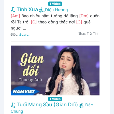
1 Video
Tình Xưa
Diệu Hương
[Am]
Bao nhiêu năm tưởng đã lãng
[Dm]
quên
rồi Ta trôi
[G]
theo dòng thác nơi
[C]
quê
người ...
Nhạc Trữ Tình
Điệu:
Boston
1 Video
Tuổi Mang Sầu (Gian Dối)
Đắc
Chung