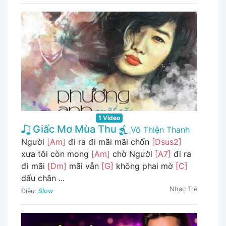
1 Video
Giấc Mơ Mùa Thu
Võ Thiện Thanh
Người
[Am]
đi ra đi mãi mãi chốn
[Dsus2]
xưa tôi còn mong
[Am]
chờ Người
[A7]
đi ra
đi mãi
[Dm]
mãi vẫn
[G]
không phai mờ
[C]
dấu chân ...
Nhạc Trẻ
Điệu:
Slow