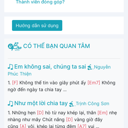
Thành viên đóng góp?
Hướng dẫn sử dụng
CÓ THỂ BẠN QUAN TÂM
Em không sai, chúng ta sai
Nguyễn
Phúc Thiện
1.
[F]
Không thể tin vào giây phút ấy
[Em7]
Không
ngờ đến ngày ta chia tay ...
Như một lời chia tay
Trịnh Công Sơn
1. Những hẹn
[D]
hò từ nay khép lại, thân
[Em]
nhẹ
nhàng như mây Chút nắng
[D]
vàng giờ đây
cũng
[A]
vội, khép lại từng đêm
[A7]
vui ...