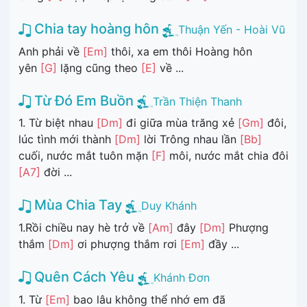
Chia tay hoàng hôn
Thuận Yến - Hoài Vũ
Anh phải về
[Em]
thôi, xa em thôi Hoàng hôn
yên
[G]
lặng cũng theo
[E]
về ...
Từ Đó Em Buồn
Trần Thiện Thanh
1. Từ biệt nhau
[Dm]
đi giữa mùa trăng xẻ
[Gm]
đôi,
lúc tình mới thành
[Dm]
lời Trông nhau lần
[Bb]
cuối, nước mắt tuôn mặn
[F]
môi, nước mắt chia đôi
[A7]
đời ...
Mùa Chia Tay
Duy Khánh
1.Rồi chiều nay hè trở về
[Am]
đây
[Dm]
Phượng
thắm
[Dm]
ơi phượng thắm rơi
[Em]
đầy ...
Quên Cách Yêu
Khánh Đơn
1. Từ
[Em]
bao lâu không thể nhớ em đã