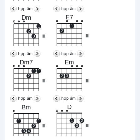
hợp âm
hợp âm
E7
Dm
o
o
o
o
x
o
o
1
1
2
2
III
3
III
hợp âm
hợp âm
Dm7
Em
x
x
o
o
o
o
o
1
1
2
2
3
III
III
hợp âm
hợp âm
D
Bm
x
o
o
x
1
2
1
1
3
III
2
III
3
4