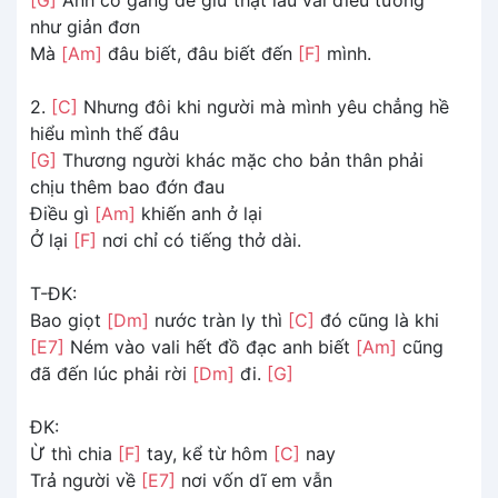
như giản đơn
Mà
[Am]
đâu biết, đâu biết đến
[F]
mình.
2.
[C]
Nhưng đôi khi người mà mình yêu chẳng hề
hiểu mình thế đâu
[G]
Thương người khác mặc cho bản thân phải
chịu thêm bao đớn đau
Điều gì
[Am]
khiến anh ở lại
Ở lại
[F]
nơi chỉ có tiếng thở dài.
T-ĐK:
Bao giọt
[Dm]
nước tràn ly thì
[C]
đó cũng là khi
[E7]
Ném vào vali hết đồ đạc anh biết
[Am]
cũng
đã đến lúc phải rời
[Dm]
đi.
[G]
ĐK:
Ừ thì chia
[F]
tay, kể từ hôm
[C]
nay
Trả người về
[E7]
nơi vốn dĩ em vẫn