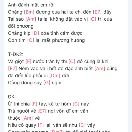
Anh đánh mất em rồi
Chặng
[Bm]
đường của hai ta chỉ đến
[E7]
đây
Tại sao
[Am]
ta lại không đặt vào vị
[C]
trí của
đối phương
Chẳng kịp
[D]
xóa tình cảm được
Con tim
[C]
lại mất phương hướng
T-ĐK2:
Và giọt
[F]
nước tràn ly thì
[C]
đó cũng là khi
[E7]
Ném vào vali hết đồ đạc anh biết
[Am]
cũng
đã đến lúc phải di
[Dm]
dời
Cùng dòng suy
[G]
nghĩ.
ĐK:
Ừ thì chia
[F]
tay, kể từ hôm
[C]
nay
Trả người về
[E7]
nơi vốn dĩ em vẫn
thuộc
[Am]
về
Nếu có quay
[F]
lại, vẫn sẽ như
[C]
vậy
Chọn một phương
[Dm7]
án để giải thoát cho