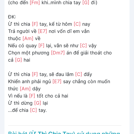
(cho đến
[Fm]
khi..mình chia tay
[G]
đi)
ĐK:
Ừ thì chia
[F]
tay, kể từ hôm
[C]
nay
Trả người về
[E7]
nơi vốn dĩ em vẫn
thuộc
[Am]
về
Nếu có quay
[F]
lại, vẫn sẽ như
[C]
vậy
Chọn một phương
[Dm7]
án để giải thoát cho
cả
[G]
hai
Ừ thì chia
[F]
tay, sẽ đau lắm
[C]
đấy
Khiến anh phải ngủ
[E7]
say chẳng còn muốn
thức
[Am]
dậy
Vì nếu là
[F]
tốt cho cả hai
Ừ thì dừng
[G]
lại
…để chia
[C]
tay.
Bài hát (
Ừ Thì Chia Tay
) sử dụng những