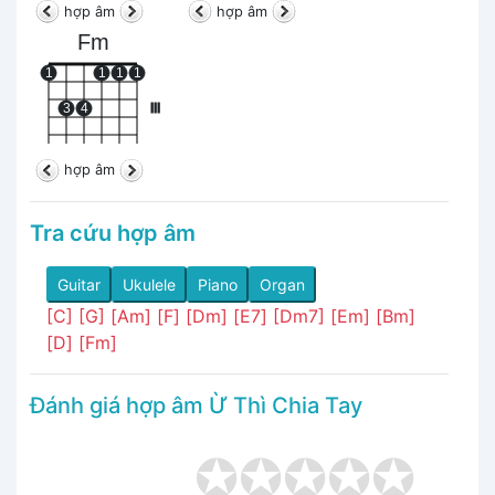
hợp âm
hợp âm
Fm
1
1
1
1
3
4
III
hợp âm
Tra cứu hợp âm
Guitar
Ukulele
Piano
Organ
[C]
[G]
[Am]
[F]
[Dm]
[E7]
[Dm7]
[Em]
[Bm]
[D]
[Fm]
Đánh giá hợp âm Ừ Thì Chia Tay