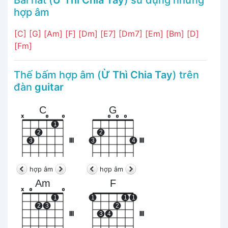
hợp âm
[C]
[G]
[Am]
[F]
[Dm]
[E7]
[Dm7]
[Em]
[Bm]
[D]
[Fm]
Thế bấm hợp âm (
Ừ Thì Chia Tay
) trên
đàn
guitar
C
G
x
o
o
o
o
o
1
2
2
3
III
3
4
III
hợp âm
hợp âm
Am
F
x
o
o
1
1
1
1
2
3
2
III
3
4
III