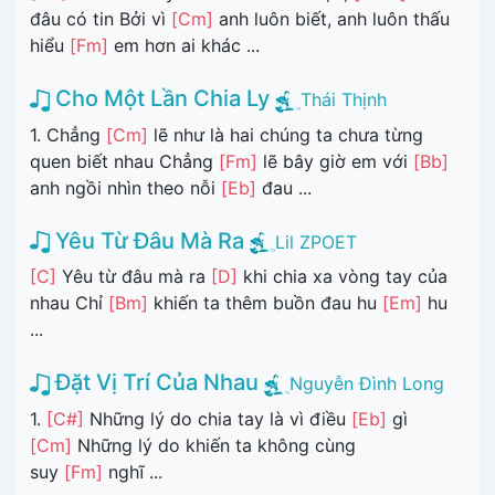
đâu có tin Bởi vì
[Cm]
anh luôn biết, anh luôn thấu
hiểu
[Fm]
em hơn ai khác ...
Cho Một Lần Chia Ly
Thái Thịnh
1. Chẳng
[Cm]
lẽ như là hai chúng ta chưa từng
quen biết nhau Chẳng
[Fm]
lẽ bây giờ em với
[Bb]
anh ngồi nhìn theo nỗi
[Eb]
đau ...
Yêu Từ Đâu Mà Ra
Lil ZPOET
[C]
Yêu từ đâu mà ra
[D]
khi chia xa vòng tay của
nhau Chỉ
[Bm]
khiến ta thêm buồn đau hu
[Em]
hu
...
Đặt Vị Trí Của Nhau
Nguyễn Đình Long
1.
[C#]
Những lý do chia tay là vì điều
[Eb]
gì
[Cm]
Những lý do khiến ta không cùng
suy
[Fm]
nghĩ ...