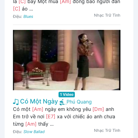
lá
[C]
bay Một mùa
[Am]
đông bao người đan
[C]
áo ...
Nhạc Trữ Tình
Điệu:
Blues
1 Video
Có Một Ngày
Phú Quang
Có một
[Am]
ngày em không yêu
[Dm]
anh
Em trở về nơi
[E7]
xa với chiếc áo anh chưa
từng
[Am]
thấy ...
Nhạc Trữ Tình
Điệu:
Slow Ballad