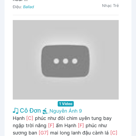
Nhạc Trẻ
Điệu:
Ballad
1 Video
Cô Đơn
Nguyễn Ánh 9
Hạnh
[C]
phúc như đôi chim uyên tung bay
ngập trời nắng
[F]
ấm Hạnh
[F]
phúc như
sương ban
[G7]
mai long lanh đậu cành lá
[C]