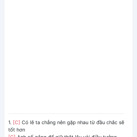
1.
[C]
Có lẽ ta chẳng nên gặp nhau từ đầu chắc sẽ
tốt hơn
[G]
Anh cố gắng để giữ thật lâu vài điều tưởng