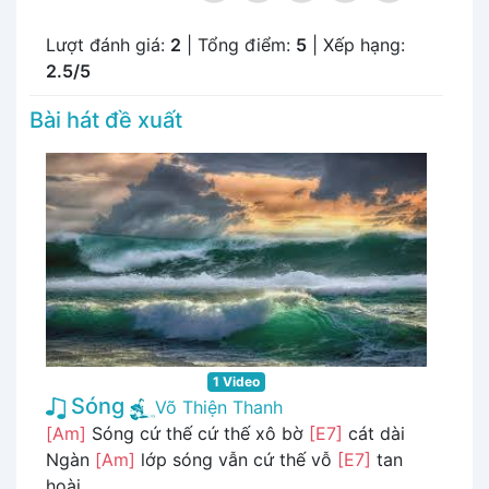
Lượt đánh giá:
2
| Tổng điểm:
5
| Xếp hạng:
2.5/5
Bài hát đề xuất
1 Video
Sóng
Võ Thiện Thanh
[Am]
Sóng cứ thế cứ thế xô bờ
[E7]
cát dài
Ngàn
[Am]
lớp sóng vẫn cứ thế vỗ
[E7]
tan
hoài ...