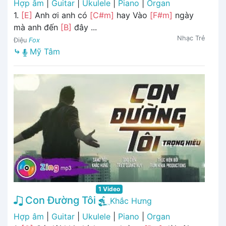
Hợp âm
|
Guitar
|
Ukulele
|
Piano
|
Organ
1.
[E]
Anh ơi anh có
[C#m]
hay Vào
[F#m]
ngày
mà anh đến
[B]
đây ...
Nhạc Trẻ
Điệu
Fox
⤷
Mỹ Tâm
1 Video
Con Đường Tôi
Khắc Hưng
Hợp âm
|
Guitar
|
Ukulele
|
Piano
|
Organ