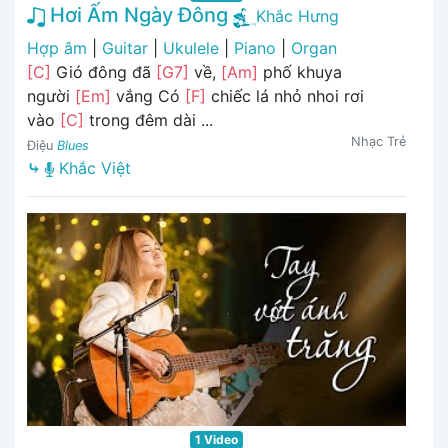
Hơi Ấm Ngày Đông
Khắc Hưng
Hợp âm
|
Guitar
|
Ukulele
|
Piano
|
Organ
[C]
Gió đông đã
[G7]
về,
[Am]
phố khuya
người
[Em]
vắng Có
[F]
chiếc lá nhỏ nhoi rơi
vào
[C]
trong đêm dài ...
Nhạc Trẻ
Điệu
Blues
⤷
Khắc Việt
1 Video