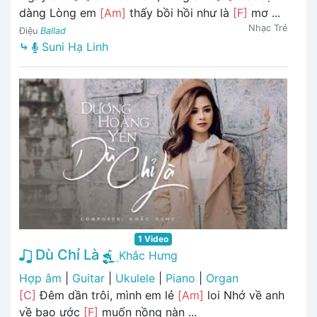
dàng Lòng em
[Am]
thấy bồi hồi như là
[F]
mơ ...
Nhạc Trẻ
Điệu
Ballad
⤷
Suni Hạ Linh
1 Video
Dù Chỉ Là
Khắc Hưng
Hợp âm
|
Guitar
|
Ukulele
|
Piano
|
Organ
[C]
Đêm dần trôi, mình em lẻ
[Am]
loi Nhớ về anh
về bao ước
[F]
muốn nồng nàn ...