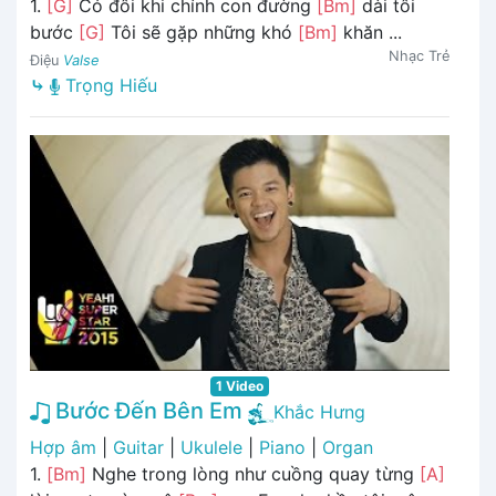
1.
[G]
Có đôi khi chính con đường
[Bm]
dài tôi
bước
[G]
Tôi sẽ gặp những khó
[Bm]
khăn ...
Nhạc Trẻ
Điệu
Valse
⤷
Trọng Hiếu
1 Video
Bước Đến Bên Em
Khắc Hưng
Hợp âm
|
Guitar
|
Ukulele
|
Piano
|
Organ
1.
[Bm]
Nghe trong lòng như cuồng quay từng
[A]