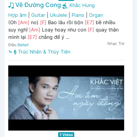
Vẽ Đường Cong
Khắc Hưng
Hợp âm
|
Guitar
|
Ukulele
|
Piano
|
Organ
(Oh
[Am]
no)
[F]
Bao lâu rồi bộn
[E7]
bề nhiều
suy nghĩ
[Am]
Loay hoay như con
[F]
quay thân
mình lại
[E7]
chẳng để ý ...
Nhạc Trẻ
Điệu
Ballad
⤷
Trúc Nhân & Thùy Tiên
1 Video