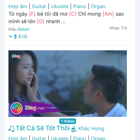
Hợp âm
|
Guitar
|
Ukulele
|
Piano
|
Organ
Từ ngày
[F]
bé tôi đã mơ
[C]
Chỉ mong
[Am]
sao
mình sẽ lớn
[G]
nhanh ...
Nhạc Trẻ
Điệu
Ballad
⤷
Erik
1 Video
Tất Cả Sẽ Tốt Thôi
Khắc Hưng
Hợp âm
|
Guitar
|
Ukulele
|
Piano
|
Organ