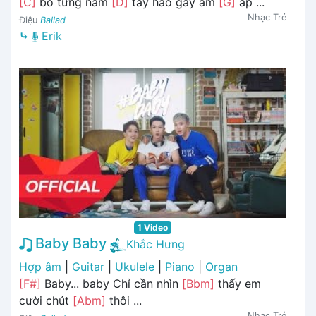
[C]
bỏ từng nắm
[D]
tay hao gầy ấm
[G]
áp ...
Nhạc Trẻ
Điệu
Ballad
⤷
Erik
1 Video
Baby Baby
Khắc Hưng
Hợp âm
|
Guitar
|
Ukulele
|
Piano
|
Organ
[F#]
Baby... baby Chỉ cần nhìn
[Bbm]
thấy em
cười chút
[Abm]
thôi ...
Nhạc Trẻ