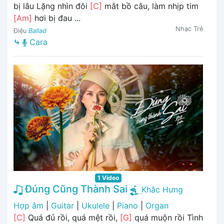
bị lâu Lặng nhìn đôi
[C]
mắt bồ câu, làm nhịp tim
[Am]
hơi bị đau ...
Nhạc Trẻ
Điệu
Ballad
⤷
Cara
1 Video
Đúng Cũng Thành Sai
Khắc Hưng
Hợp âm
|
Guitar
|
Ukulele
|
Piano
|
Organ
[C]
Quá đủ rồi, quá mệt rồi,
[G]
quá muộn rồi Tình