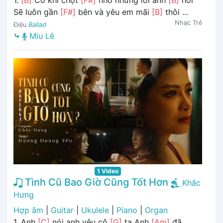
Sẽ luôn gần
[F#]
bên và yêu em mãi
[B]
thôi ...
Nhạc Trẻ
Điệu
Ballad
⤷
Miu Lê
1 Video
Tình Cũ Bao Giờ Cũng Tốt Hơn
Khắc
Hưng
Hợp âm
|
Guitar
|
Ukulele
|
Piano
|
Organ
1. Anh
[C]
nói anh yêu cô
[G]
ta Anh
[Am]
đã