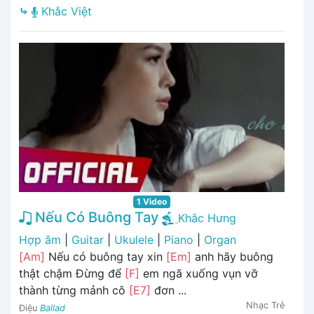
⤷
Khắc Việt
1 Video
Nếu Có Buông Tay
Khắc Hưng
Hợp âm
|
Guitar
|
Ukulele
|
Piano
|
Organ
[Am]
Nếu có buông tay xin
[Em]
anh hãy buông
thật chậm Đừng để
[F]
em ngã xuống vụn vỡ
thành từng mảnh cô
[E7]
đơn ...
Nhạc Trẻ
Điệu
Ballad