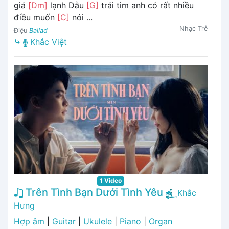
giá
[Dm]
lạnh Dẫu
[G]
trái tim anh có rất nhiều
điều muốn
[C]
nói ...
Nhạc Trẻ
Điệu
Ballad
⤷
Khắc Việt
1 Video
Trên Tình Bạn Dưới Tình Yêu
Khắc
Hưng
Hợp âm
|
Guitar
|
Ukulele
|
Piano
|
Organ