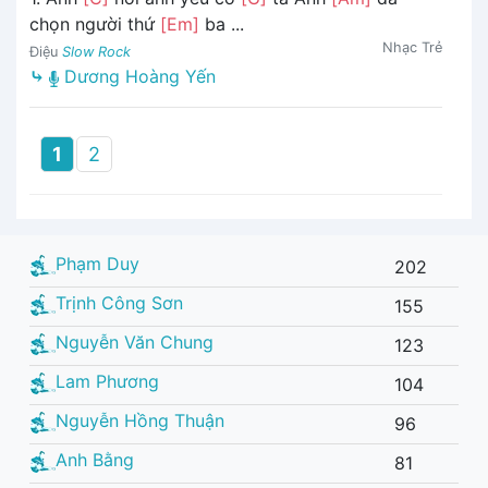
chọn người thứ
[Em]
ba ...
Nhạc Trẻ
Điệu
Slow Rock
⤷
Dương Hoàng Yến
1
2
Phạm Duy
202
Trịnh Công Sơn
155
Nguyễn Văn Chung
123
Lam Phương
104
Nguyễn Hồng Thuận
96
Anh Bằng
81