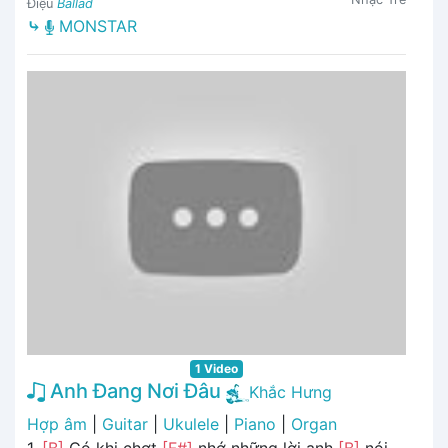
Điệu
Ballad
⤷
MONSTAR
1 Video
Anh Đang Nơi Đâu
Khắc Hưng
Hợp âm
|
Guitar
|
Ukulele
|
Piano
|
Organ
1.
[B]
Có khi chợt
[F#]
nhớ những lời anh
[B]
nói