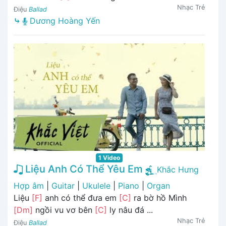
Nhạc Trẻ
Điệu
Ballad
⤷
Dương Hoàng Yến
1 Video
Liệu Anh Có Thể Yêu Em
Khắc Hưng
Hợp âm
|
Guitar
|
Ukulele
|
Piano
|
Organ
Liệu
[F]
anh có thể đưa em
[C]
ra bờ hồ Mình
[Dm]
ngồi vu vơ bên
[C]
ly nâu đá ...
Nhạc Trẻ
Điệu
Ballad