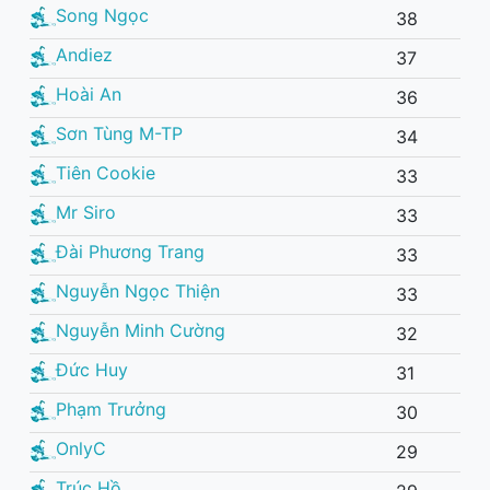
Song Ngọc
38
Andiez
37
Hoài An
36
Sơn Tùng M-TP
34
Tiên Cookie
33
Mr Siro
33
Đài Phương Trang
33
Nguyễn Ngọc Thiện
33
Nguyễn Minh Cường
32
Đức Huy
31
Phạm Trưởng
30
OnlyC
29
Trúc Hồ