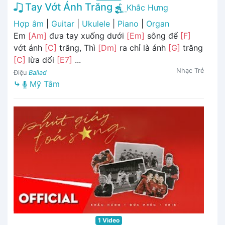
Tay Vớt Ánh Trăng
Khắc Hưng
Hợp âm
|
Guitar
|
Ukulele
|
Piano
|
Organ
Em
[Am]
đưa tay xuống dưới
[Em]
sông để
[F]
vớt ánh
[C]
trăng, Thì
[Dm]
ra chỉ là ánh
[G]
trăng
[C]
lừa dối
[E7]
...
Nhạc Trẻ
Điệu
Ballad
⤷
Mỹ Tâm
1 Video