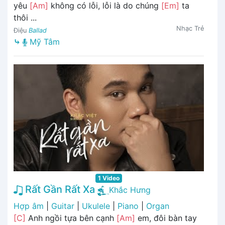
yêu
[Am]
không có lỗi, lỗi là do chúng
[Em]
ta
thôi ...
Nhạc Trẻ
Điệu
Ballad
⤷
Mỹ Tâm
1 Video
Rất Gần Rất Xa
Khắc Hưng
Hợp âm
|
Guitar
|
Ukulele
|
Piano
|
Organ
[C]
Anh ngồi tựa bên cạnh
[Am]
em, đôi bàn tay