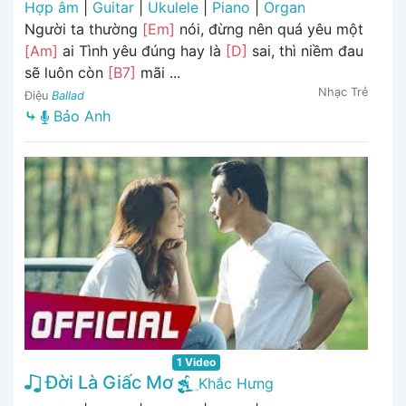
Hợp âm
|
Guitar
|
Ukulele
|
Piano
|
Organ
Người ta thường
[Em]
nói, đừng nên quá yêu một
[Am]
ai Tình yêu đúng hay là
[D]
sai, thì niềm đau
sẽ luôn còn
[B7]
mãi ...
Nhạc Trẻ
Điệu
Ballad
⤷
Bảo Anh
1 Video
Đời Là Giấc Mơ
Khắc Hưng