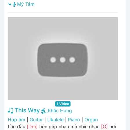
⤷
Mỹ Tâm
1 Video
This Way
Khắc Hưng
Hợp âm
|
Guitar
|
Ukulele
|
Piano
|
Organ
Lần đầu
[Dm]
tiên gặp nhau mà nhìn nhau
[G]
hơi