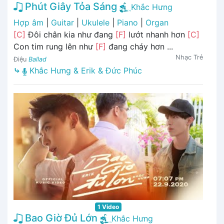
Phút Giây Tỏa Sáng
Khắc Hưng
Hợp âm
|
Guitar
|
Ukulele
|
Piano
|
Organ
[C]
Đôi chân kia như đang
[F]
lướt nhanh hơn
[C]
Con tim rung lên như
[F]
đang cháy hơn ...
Nhạc Trẻ
Điệu
Ballad
⤷
Khắc Hưng & Erik & Đức Phúc
1 Video
Bao Giờ Đủ Lớn
Khắc Hưng