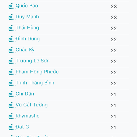
Quốc Bảo
23
Duy Mạnh
23
Thái Hùng
22
Đình Dũng
22
Châu Kỳ
22
Trương Lê Sơn
22
Phạm Hồng Phước
22
Trịnh Thăng Bình
22
Chi Dân
21
Vũ Cát Tường
21
Rhymastic
21
Đạt G
21