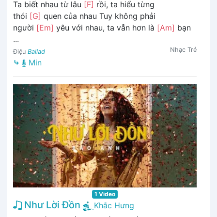
Ta biết nhau từ lâu
[F]
rồi, ta hiểu từng
thói
[G]
quen của nhau Tuy không phải
người
[Em]
yêu với nhau, ta vẫn hơn là
[Am]
bạn
...
Nhạc Trẻ
Điệu
Ballad
⤷
Min
1 Video
Như Lời Đồn
Khắc Hưng