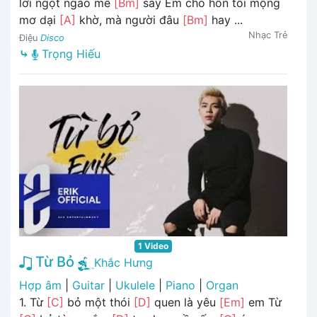
lời ngọt ngào mê
[Bm]
say Em cho hồn tôi mộng
mơ dại
[A]
khờ, mà người đâu
[Bm]
hay ...
Nhạc Trẻ
Điệu
Disco
⤷
Trọng Hiếu
1 Video
Từ Bỏ
Khắc Hưng
Hợp âm
|
Guitar
|
Ukulele
|
Piano
|
Organ
1. Từ
[C]
bỏ một thói
[D]
quen là yêu
[Em]
em Từ