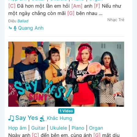
[C]
Đã hơn một lần em hỏi
[Am]
anh
[F]
Nếu như
một ngày chẳng còn mãi
[G]
bên nhau ...
Nhạc Trẻ
Điệu
Ballad
⤷
Quang Anh
1 Video
Say Yes
Khắc Hưng
Hợp âm
|
Guitar
|
Ukulele
|
Piano
|
Organ
Ngày anh
[C]
đến bên em, cùng ánh
[G]
mắt dịu