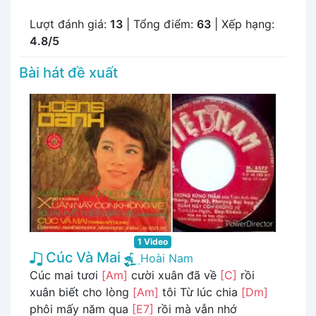
Lượt đánh giá:
13
| Tổng điểm:
63
| Xếp hạng:
4.8/5
Bài hát đề xuất
1 Video
Cúc Và Mai
Hoài Nam
Cúc mai tươi
[Am]
cười xuân đã về
[C]
rồi
xuân biết cho lòng
[Am]
tôi Từ lúc chia
[Dm]
phôi mấy năm qua
[E7]
rồi mà vẫn nhớ