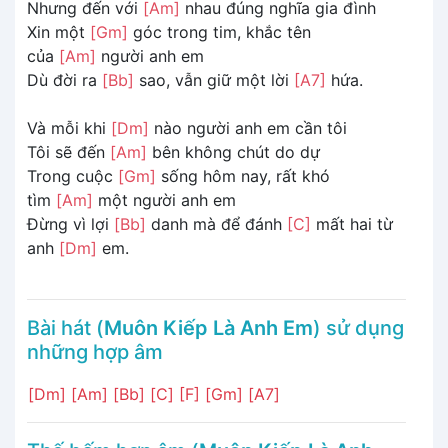
Nhưng đến với
[Am]
nhau đúng nghĩa gia đình
Xin một
[Gm]
góc trong tim, khắc tên
của
[Am]
người anh em
Dù đời ra
[Bb]
sao, vẫn giữ một lời
[A7]
hứa.
Và mỗi khi
[Dm]
nào người anh em cần tôi
Tôi sẽ đến
[Am]
bên không chút do dự
Trong cuộc
[Gm]
sống hôm nay, rất khó
tìm
[Am]
một người anh em
Đừng vì lợi
[Bb]
danh mà để đánh
[C]
mất hai từ
anh
[Dm]
em.
Bài hát (
Muôn Kiếp Là Anh Em
) sử dụng
những hợp âm
[Dm]
[Am]
[Bb]
[C]
[F]
[Gm]
[A7]