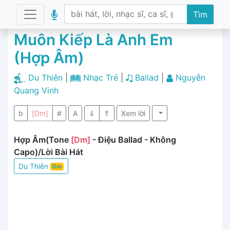
Tìm
Muôn Kiếp Là Anh Em
(Hợp Âm)
Du Thiên
|
Nhạc Trẻ
|
Ballad
|
Nguyễn
Quang Vinh
b
[Dm]
#
A
⇓
⇑
Xem lời
Hợp Âm(Tone
[Dm]
- Điệu Ballad - Không
Capo)/Lời Bài Hát
Du Thiên
Dm