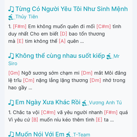
Từng Có Người Yêu Tôi Như Sinh Mệnh
Thủy Tiên
1.
[F#m]
Em không muốn quên đi mối
[C#m]
tình
duy nhất Cho em biết
[D]
bao tổn thương
mà
[E]
tim không thể
[A]
quên ...
Không thể cùng nhau suốt kiếp
Mr
Siro
[Gm]
Ngỡ sương sớm chạm mi
[Dm]
mắt Môi đắng
lệ trĩu
[Cm]
nặng lẳng lặng thương
[Dm]
nhớ trong
hao gầy ...
Em Ngày Xưa Khác Rồi
Vương Anh Tú
1. Chắc ta vội
[C#m]
vã yêu người nhanh
[F#m]
quá
Vì yêu cứ
[B]
muốn níu kéo thêm tình
[E]
ta ...
Muốn Nói Với Em
T-Team