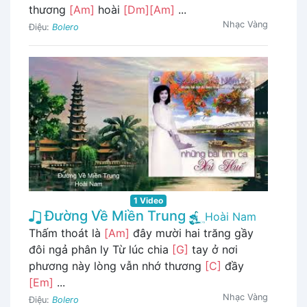
thương
[Am]
hoài
[Dm]
[Am]
...
Nhạc Vàng
Điệu:
Bolero
1 Video
Đường Về Miền Trung
Hoài Nam
Thấm thoát là
[Am]
đây mười hai trăng gầy
đôi ngả phân ly Từ lúc chia
[G]
tay ở nơi
phương này lòng vẫn nhớ thương
[C]
đầy
[Em]
...
Nhạc Vàng
Điệu:
Bolero