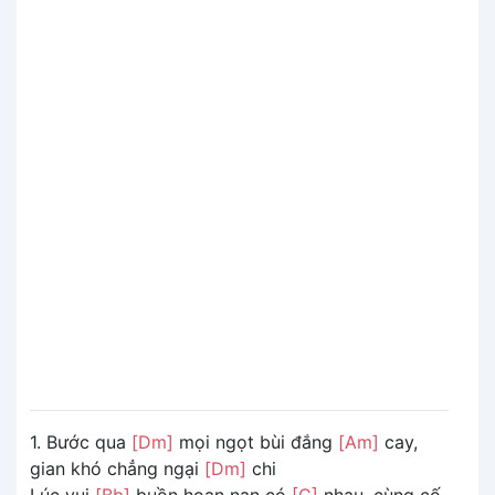
1. Bước qua
[Dm]
mọi ngọt bùi đắng
[Am]
cay,
gian khó chẳng ngại
[Dm]
chi
Lúc vui
[Bb]
buồn hoạn nạn có
[C]
nhau, cùng cố