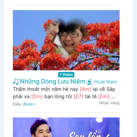
1 Video
Những Dòng Lưu Niệm
Hoài Nam
Thấm thoắt một năm hè nay
[Am]
lại về Sắp
phải xa
[Dm]
bạn lòng tôi
[E7]
tái tê
[Dm]
...
Nhạc Vàng
Điệu:
Bolero