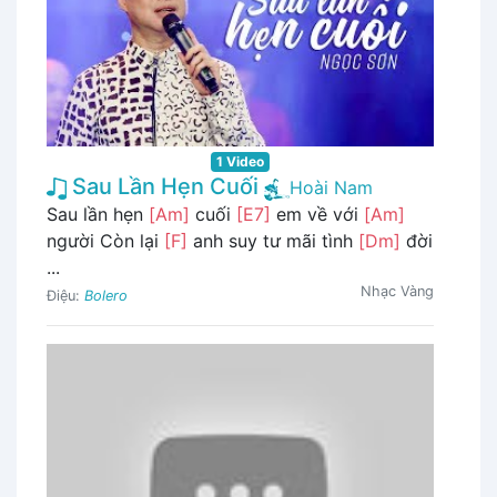
1 Video
Sau Lần Hẹn Cuối
Hoài Nam
Sau lần hẹn
[Am]
cuối
[E7]
em về với
[Am]
người Còn lại
[F]
anh suy tư mãi tình
[Dm]
đời
...
Nhạc Vàng
Điệu:
Bolero