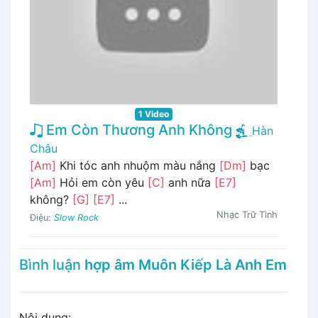
1 Video
Em Còn Thương Anh Không
Hàn
Châu
[Am]
Khi tóc anh nhuộm màu nắng
[Dm]
bạc
[Am]
Hỏi em còn yêu
[C]
anh nữa
[E7]
không?
[G]
[E7]
...
Nhạc Trữ Tình
Điệu:
Slow Rock
Bình luận
hợp âm Muôn Kiếp Là Anh Em
Nội dung: