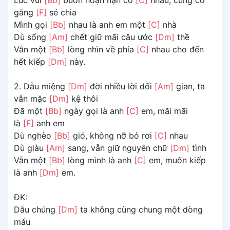
gắng
[F]
sẻ chia
Mình gọi
[Bb]
nhau là anh em một
[C]
nhà
Dù sống
[Am]
chết giữ mãi câu ước
[Dm]
thề
Vẫn một
[Bb]
lòng nhìn về phía
[C]
nhau cho đến
hết kiếp
[Dm]
này.
2. Dẫu miệng
[Dm]
đời nhiều lời dối
[Am]
gian, ta
vẫn mặc
[Dm]
kệ thôi
Đã một
[Bb]
ngày gọi là anh
[C]
em, mãi mãi
là
[F]
anh em
Dù nghèo
[Bb]
gió, không nỡ bỏ rơi
[C]
nhau
Dù giàu
[Am]
sang, vẫn giữ nguyên chữ
[Dm]
tình
Vẫn một
[Bb]
lòng mình là anh
[C]
em, muôn kiếp
là anh
[Dm]
em.
ĐK:
Dẫu chúng
[Dm]
ta không cùng chung một dòng
máu