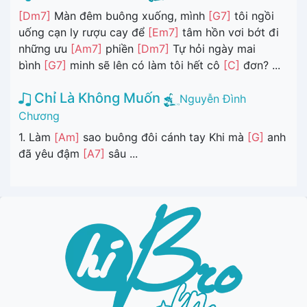
[Dm7]
Màn đêm buông xuống, mình
[G7]
tôi ngồi
uống cạn ly rượu cay để
[Em7]
tâm hồn vơi bớt đi
những ưu
[Am7]
phiền
[Dm7]
Tự hỏi ngày mai
bình
[G7]
minh sẽ lên có làm tôi hết cô
[C]
đơn? ...
Chỉ Là Không Muốn
Nguyễn Đình
Chương
1. Làm
[Am]
sao buông đôi cánh tay Khi mà
[G]
anh
đã yêu đậm
[A7]
sâu ...