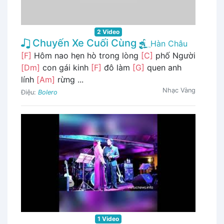
2 Video
Chuyến Xe Cuối Cùng
Hàn Châu
[F]
Hôm nao hẹn hò trong lòng
[C]
phố Người
[Dm]
con gái kinh
[F]
đô làm
[G]
quen anh
lính
[Am]
rừng ...
Nhạc Vàng
Điệu:
Bolero
1 Video