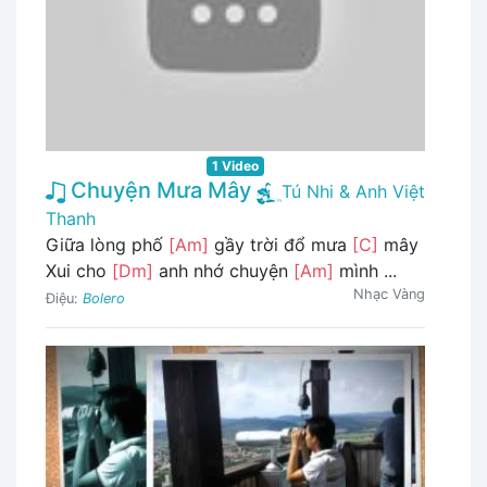
1 Video
Chuyện Mưa Mây
Tú Nhi & Anh Việt
Thanh
Giữa lòng phố
[Am]
gầy trời đổ mưa
[C]
mây
Xui cho
[Dm]
anh nhớ chuyện
[Am]
mình ...
Nhạc Vàng
Điệu:
Bolero