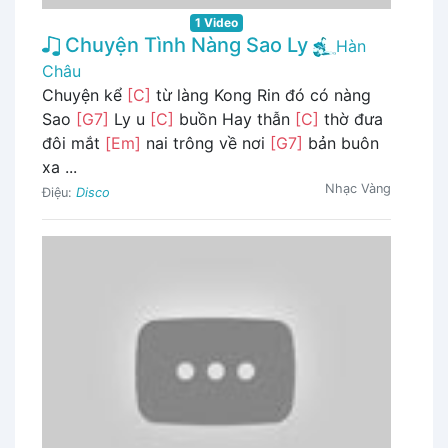
1 Video
Chuyện Tình Nàng Sao Ly
Hàn
Châu
Chuyện kể
[C]
từ làng Kong Rin đó có nàng
Sao
[G7]
Ly u
[C]
buồn Hay thẫn
[C]
thờ đưa
đôi mắt
[Em]
nai trông về nơi
[G7]
bản buôn
xa ...
Nhạc Vàng
Điệu:
Disco