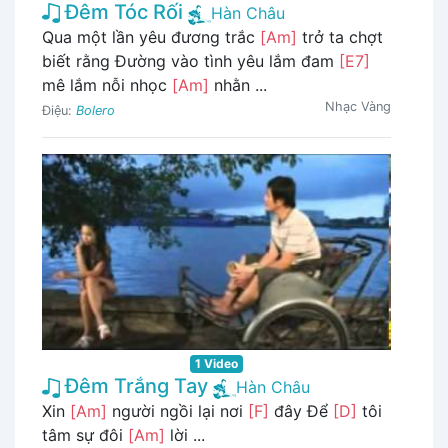
Đêm Tóc Rối
Hàn Châu
Qua một lần yêu đương trắc
[Am]
trở ta chợt
biết rằng Đường vào tình yêu lắm đam
[E7]
mê lắm nỗi nhọc
[Am]
nhằn ...
Nhạc Vàng
Điệu:
Bolero
1 Video
Đêm Trắng Tay
Hàn Châu
Xin
[Am]
người ngồi lại nơi
[F]
đây Để
[D]
tôi
tâm sự đôi
[Am]
lời ...