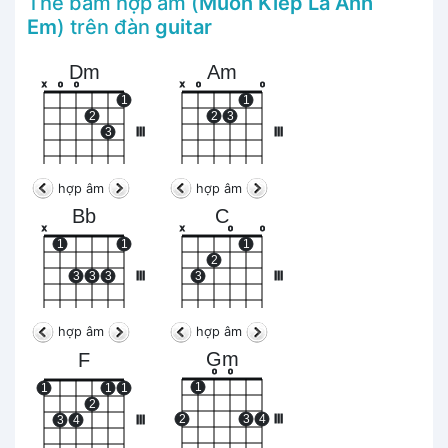
Thế bấm hợp âm (
Muôn Kiếp Là Anh
Em
) trên đàn
guitar
Dm
Am
x
o
o
x
o
o
1
1
2
2
3
3
III
III
hợp âm
hợp âm
Bb
C
x
x
o
o
1
1
1
2
3
3
3
III
3
III
hợp âm
hợp âm
Gm
F
o
o
1
1
1
1
2
2
3
4
III
3
4
III