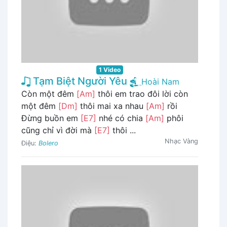
1 Video
Tạm Biệt Người Yêu
Hoài Nam
Còn một đêm
[Am]
thôi em trao đôi lời còn
một đêm
[Dm]
thôi mai xa nhau
[Am]
rồi
Đừng buồn em
[E7]
nhé có chia
[Am]
phôi
cũng chỉ vì đời mà
[E7]
thôi ...
Nhạc Vàng
Điệu:
Bolero