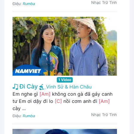
Nhạc Trữ Tình
Điệu:
Rumba
1 Video
Đi Cày
Vinh Sử & Hàn Châu
Em nghe gì
[Am]
không con gà đã gáy canh
tư Em ơi dậy đi lo
[C]
nồi cơm anh đi
[Am]
cày ...
Nhạc Trữ Tình
Điệu:
Rumba