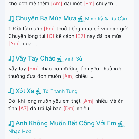
cho cơn mê thêm
[Am]
dài một
[Em]
chuyến ...
Chuyện Ba Mùa Mưa
Minh Kỳ & Dạ Cầm
1. Đời từ muôn
[Em]
thuở tiếng mưa có vui bao giờ
Chuyện lòng tui
[C]
kể cách
[E7]
nay đã ba mùa
[Am]
mưa ...
Vẫy Tay Chào
Vinh Sử
Vẫy tay
[Em]
chào con đường tình yêu Thuở xưa
thường đưa đón muôn
[Am]
chiều ...
Xót Xa
Tô Thanh Tùng
Đôi khi lòng muốn yêu em thật
[Am]
nhiều Mà ân
tình
[A7]
đó trả lại bao
[Dm]
nhiêu ...
Anh Không Muốn Bất Công Với Em
Nhạc Hoa