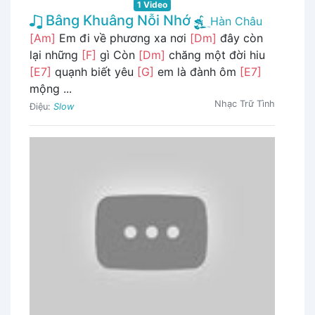
1 Video
Bâng Khuâng Nỗi Nhớ
Hàn Châu
[Am]
Em đi về phương xa nơi
[Dm]
đây còn
lại những
[F]
gì Còn
[Dm]
chăng một đời hiu
[E7]
quạnh biết yêu
[G]
em là đành ôm
[E7]
mộng ...
Nhạc Trữ Tình
Điệu:
Slow