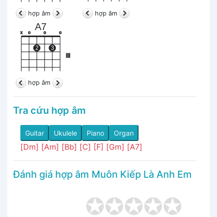
hợp âm
hợp âm
A7
x
o
o
o
2
3
III
hợp âm
Tra cứu hợp âm
Guitar
Ukulele
Piano
Organ
[Dm]
[Am]
[Bb]
[C]
[F]
[Gm]
[A7]
Đánh giá hợp âm Muôn Kiếp Là Anh Em