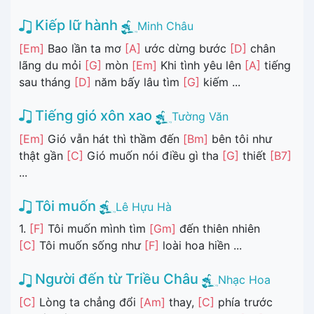
Kiếp lữ hành
Minh Châu
[Em]
Bao lần ta mơ
[A]
ước dừng bước
[D]
chân
lãng du mỏi
[G]
mòn
[Em]
Khi tình yêu lên
[A]
tiếng
sau tháng
[D]
năm bấy lâu tìm
[G]
kiếm ...
Tiếng gió xôn xao
Tường Văn
[Em]
Gió vẫn hát thì thầm đến
[Bm]
bên tôi như
thật gần
[C]
Gió muốn nói điều gì tha
[G]
thiết
[B7]
...
Tôi muốn
Lê Hựu Hà
1.
[F]
Tôi muốn mình tìm
[Gm]
đến thiên nhiên
[C]
Tôi muốn sống như
[F]
loài hoa hiền ...
Người đến từ Triều Châu
Nhạc Hoa
[C]
Lòng ta chẳng đổi
[Am]
thay,
[C]
phía trước