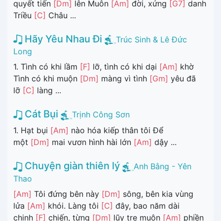
quyết tiến
[Dm]
lên Muôn
[Am]
đời, xứng
[G7]
danh
Triều
[C]
Châu ...
Hãy Yêu Nhau Đi
Trúc Sinh & Lê Đức
Long
1. Tình có khi lầm
[F]
lỡ, tình có khi dại
[Am]
khờ
Tình có khi muộn
[Dm]
màng vì tình
[Gm]
yêu đã
lỡ
[C]
làng ...
Cát Bụi
Trịnh Công Sơn
1. Hạt bụi
[Am]
nào hóa kiếp thân tôi Để
một
[Dm]
mai vươn hình hài lớn
[Am]
dậy ...
Chuyện giàn thiên lý
Anh Bằng - Yên
Thao
[Am]
Tôi đứng bên này
[Dm]
sông, bên kia vùng
lửa
[Am]
khói. Làng tôi
[C]
đây, bao năm dài
chinh
[F]
chiến, từng
[Dm]
lũy tre muộn
[Am]
phiền