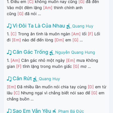
1. Điều em
[C]
không muốn nay cũng
[G]
đã đến
Vào một đêm lặng
[Am]
thinh chính anh
cũng
[G]
đã nói ...
Vì Đôi Ta Là Của Nhau
Quang Huy
1.
[C]
Trong ân tình là muôn ngàn
[Am]
lối
[F]
Lối
đi
[Em]
nào để đến lòng
[Dm]
em
[G]
...
Căn Gác Trống
Nguyễn Quang Hưng
1.
[Am]
Căn gác nhỏ một ngày
[Em]
mưa Không
gian
[F]
tĩnh lặng trong muôn giấc
[G]
mơ ...
Cắn Rứt
Quang Huy
[Em]
Đã nhiều lần muốn nói chia tay cùng
[D]
em từ
lâu
[C]
Nhưng ngại vì chẳng biết nói sao để
[G]
em
chẳng buồn ...
Sao Em Vẫn Yêu
Phạm Bá Đức