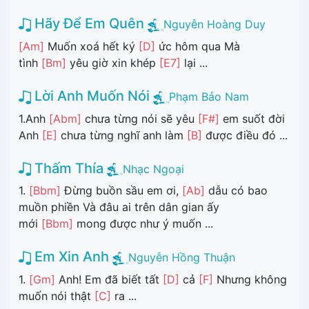
Hãy Để Em Quên
Nguyễn Hoàng Duy
[Am]
Muốn xoá hết ký
[D]
ức hôm qua Mà
tình
[Bm]
yêu giờ xin khép
[E7]
lại ...
Lời Anh Muốn Nói
Phạm Bảo Nam
1.Anh
[Abm]
chưa từng nói sẽ yêu
[F#]
em suốt đời
Anh
[E]
chưa từng nghĩ anh làm
[B]
được điều đó ...
Thấm Thía
Nhạc Ngoại
1.
[Bbm]
Đừng buồn sầu em ơi,
[Ab]
dẫu có bao
muồn phiền Và đâu ai trên dân gian ấy
mới
[Bbm]
mong được như ý muốn ...
Em Xin Anh
Nguyễn Hồng Thuận
1.
[Gm]
Anh! Em đã biết tất
[D]
cả
[F]
Nhưng không
muốn nói thật
[C]
ra ...