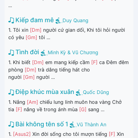
...
Kiếp đam mê
Duy Quang
1. Tôi xin
[Dm]
người cứ gian dối, Khi tôi hỏi người
có yêu
[Gm]
tôi ...
Tình đời
Minh Kỳ & Vũ Chương
1. Khi biết
[Dm]
em mang kiếp cầm
[F]
ca Đêm đêm
phòng
[Dm]
trà dâng tiếng hát cho
người
[Gm]
người ...
Điệp khúc mùa xuân
Quốc Dũng
1. Nắng
[Am]
chiếu lung linh muôn hoa vàng Chở
tia
[F]
nắng về trong ánh mùa
[G]
sang ...
Bài không tên số 1
Vũ Thành An
1.
[Asus2]
Xin đời sống cho tôi mượn tiếng
[F]
Xin