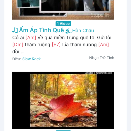
1 Video
Ấm Áp Tình Quê
Hàn Châu
Có ai
[Am]
về qua miền Trung quê tôi Gửi lời
[Dm]
thăm ruộng
[E7]
lúa thăm nương
[Am]
đồi ...
Nhạc Trữ Tình
Điệu:
Slow Rock