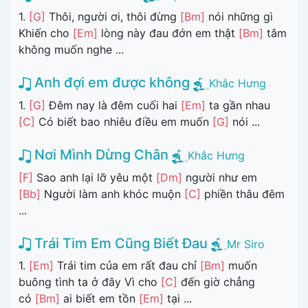
1.
[G]
Thôi, người ơi, thôi đừng
[Bm]
nói những gì
Khiến cho
[Em]
lòng này đau đớn em thật
[Bm]
tâm
không muốn nghe ...
Anh đợi em được không
Khắc Hưng
1.
[G]
Đêm nay là đêm cuối hai
[Em]
ta gần nhau
[C]
Có biết bao nhiêu điều em muốn
[G]
nói ...
Nơi Mình Dừng Chân
Khắc Hưng
[F]
Sao anh lại lỡ yêu một
[Dm]
người như em
[Bb]
Người làm anh khóc muộn
[C]
phiền thâu đêm
...
Trái Tim Em Cũng Biết Đau
Mr Siro
1.
[Em]
Trái tim của em rất đau chỉ
[Bm]
muốn
buông tình ta ở đây Vì cho
[C]
đến giờ chẳng
có
[Bm]
ai biết em tồn
[Em]
tại ...