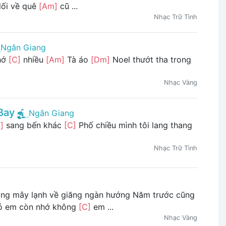
lối về quê
[Am]
cũ ...
Nhạc Trữ Tình
Ngân Giang
nhớ
[C]
nhiều
[Am]
Tà áo
[Dm]
Noel thướt tha trong
Nhạc Vàng
Bay
Ngân Giang
]
sang bến khác
[C]
Phố chiều mình tôi lang thang
Nhạc Trữ Tình
rong mây lạnh về giăng ngàn hướng Năm trước cũng
 em còn nhớ không
[C]
em ...
Nhạc Vàng