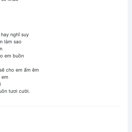
hay nghĩ suy
m làm sao
n
ho em buồn
sẽ cho em ấm êm
i em
i
ôn tươi cười.