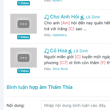
Điệu:
Bolero
1 Video
Cho Anh Hỏi
Lê Dinh
Cho anh
[Am]
hỏi đến nay quên hết
trả với trăng
[C]
sao ...
Điệu:
Habanera
1 Video
Cỏ Hoa
Lê Dinh
Người miền giới
[C]
tuyến một ngà
phương
[C7]
ơi tình còn thắm
[F]
th
Điệu:
Slow Rock
1 Video
Bình luận
hợp âm Thấm Thía
Nội dung: