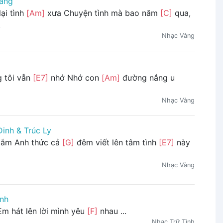
ang
lại tình
[Am]
xưa Chuyện tình mà bao năm
[C]
qua,
.
Nhạc Vàng
 tôi vẫn
[E7]
nhớ Nhớ con
[Am]
đường nắng u
Nhạc Vàng
Dinh & Trúc Ly
lắm Anh thức cả
[G]
đêm viết lên tâm tình
[E7]
này
Nhạc Vàng
inh
m hát lên lời mình yêu
[F]
nhau ...
Nhạc Trữ Tình