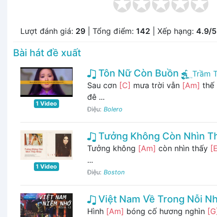
Lượt đánh giá:
29
| Tổng điểm:
142
| Xếp hạng:
4.9/5
Bài hát đề xuất
Tôn Nữ Còn Buồn
Trầm T
Sau cơn
[C]
mưa trời vẫn
[Am]
thế 
đê ...
1 Video
Điệu:
Bolero
Tưởng Không Còn Nhìn T
Tưởng không
[Am]
còn nhìn thấy
[
...
1 Video
Điệu:
Boston
Việt Nam Về Trong Nỗi N
Hình
[Am]
bóng cố hương nghìn
[G