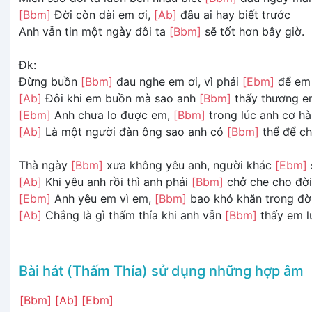
[Bbm]
Đời còn dài em ơi,
[Ab]
đâu ai hay biết trước
Anh vẫn tin một ngày đôi ta
[Bbm]
sẽ tốt hơn bây giờ.
Đk:
Đừng buồn
[Bbm]
đau nghe em ơi, vì phải
[Ebm]
để em 
[Ab]
Đôi khi em buồn mà sao anh
[Bbm]
thấy thương e
[Ebm]
Anh chưa lo được em,
[Bbm]
trong lúc anh cơ hà
[Ab]
Là một người đàn ông sao anh có
[Bbm]
thể để c
Thà ngày
[Bbm]
xưa không yêu anh, người khác
[Ebm]
[Ab]
Khi yêu anh rồi thì anh phải
[Bbm]
chở che cho đờ
[Ebm]
Anh yêu em vì em,
[Bbm]
bao khó khăn trong đờ
[Ab]
Chẳng là gì thấm thía khi anh vẫn
[Bbm]
thấy em lu
Bài hát (
Thấm Thía
) sử dụng những hợp âm
[Bbm]
[Ab]
[Ebm]