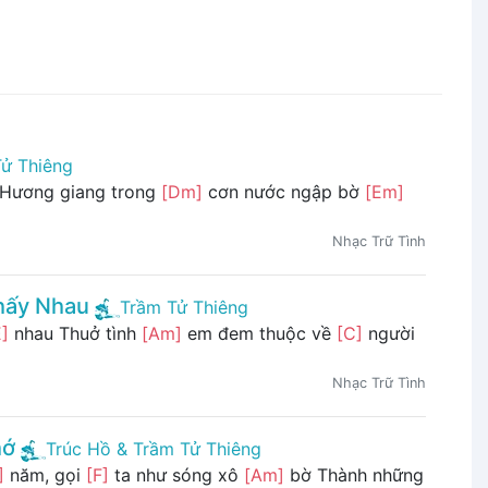
ử Thiêng
Hương giang trong
[Dm]
cơn nước ngập bờ
[Em]
Nhạc Trữ Tình
hấy Nhau
Trầm Tử Thiêng
E]
nhau Thuở tình
[Am]
em đem thuộc về
[C]
người
Nhạc Trữ Tình
hớ
Trúc Hồ & Trầm Tử Thiêng
]
năm, gọi
[F]
ta như sóng xô
[Am]
bờ Thành những