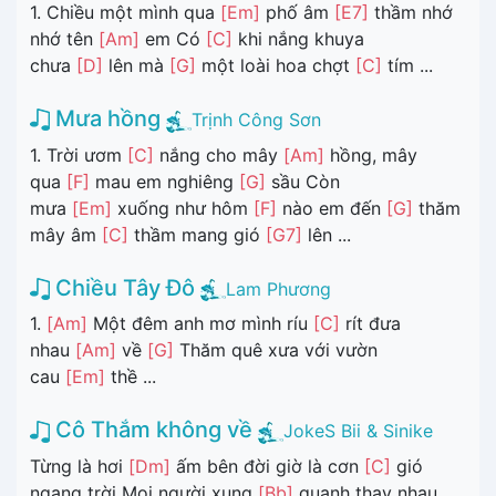
1. Chiều một mình qua
[Em]
phố âm
[E7]
thầm nhớ
nhớ tên
[Am]
em Có
[C]
khi nắng khuya
chưa
[D]
lên mà
[G]
một loài hoa chợt
[C]
tím ...
Mưa hồng
Trịnh Công Sơn
1. Trời ươm
[C]
nắng cho mây
[Am]
hồng, mây
qua
[F]
mau em nghiêng
[G]
sầu Còn
mưa
[Em]
xuống như hôm
[F]
nào em đến
[G]
thăm
mây âm
[C]
thầm mang gió
[G7]
lên ...
Chiều Tây Đô
Lam Phương
1.
[Am]
Một đêm anh mơ mình ríu
[C]
rít đưa
nhau
[Am]
về
[G]
Thăm quê xưa với vườn
cau
[Em]
thề ...
Cô Thắm không về
JokeS Bii & Sinike
Từng là hơi
[Dm]
ấm bên đời giờ là cơn
[C]
gió
ngang trời Mọi người xung
[Bb]
quanh thay nhau