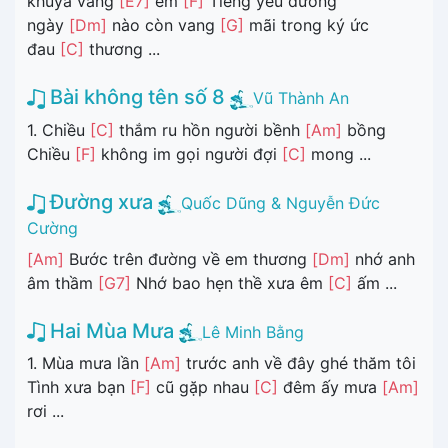
khuya vắng
[E7]
em
[F]
Tiếng yêu đương
ngày
[Dm]
nào còn vang
[G]
mãi trong ký ức
đau
[C]
thương ...
Bài không tên số 8
Vũ Thành An
1. Chiều
[C]
thắm ru hồn người bềnh
[Am]
bồng
Chiều
[F]
không im gọi người đợi
[C]
mong ...
Đường xưa
Quốc Dũng & Nguyễn Đức
Cường
[Am]
Bước trên đường về em thương
[Dm]
nhớ anh
âm thầm
[G7]
Nhớ bao hẹn thề xưa êm
[C]
ấm ...
Hai Mùa Mưa
Lê Minh Bằng
1. Mùa mưa lần
[Am]
trước anh về đây ghé thăm tôi
Tình xưa bạn
[F]
cũ gặp nhau
[C]
đêm ấy mưa
[Am]
rơi ...