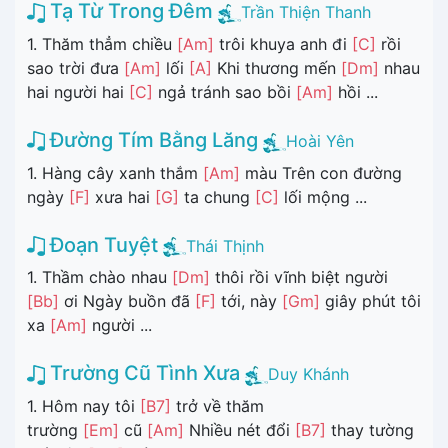
Tạ Từ Trong Đêm
Trần Thiện Thanh
1. Thăm thẳm chiều
[Am]
trôi khuya anh đi
[C]
rồi
sao trời đưa
[Am]
lối
[A]
Khi thương mến
[Dm]
nhau
hai người hai
[C]
ngả tránh sao bồi
[Am]
hồi ...
Đường Tím Bằng Lăng
Hoài Yên
1. Hàng cây xanh thắm
[Am]
màu Trên con đường
ngày
[F]
xưa hai
[G]
ta chung
[C]
lối mộng ...
Đoạn Tuyệt
Thái Thịnh
1. Thầm chào nhau
[Dm]
thôi rồi vĩnh biệt người
[Bb]
ơi Ngày buồn đã
[F]
tới, này
[Gm]
giây phút tôi
xa
[Am]
người ...
Trường Cũ Tình Xưa
Duy Khánh
1. Hôm nay tôi
[B7]
trở về thăm
trường
[Em]
cũ
[Am]
Nhiều nét đổi
[B7]
thay tường