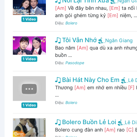
Nối Lại Tình Xưa
Ngân Gi
[Am]
Về đây bên nhau,
[Em]
ta nối 
anh gói ghém từng kỷ
[Em]
niệm, ..
1 Video
Điệu:
Bolero
Tôi Vẫn Nhớ
Ngân Giang
Bao năm
[Am]
qua dù xa anh nhưng
buồn ...
1 Video
Điệu:
Pasodope
Bài Hát Này Cho Em
Lê 
Thương
[Am]
em nhớ em nhiều
[F]
...
Điệu:
Bolero
1 Video
Bolero Buồn Lẻ Loi
Lê D
Bolero cung đàn anh
[Am]
rao
[C]
E