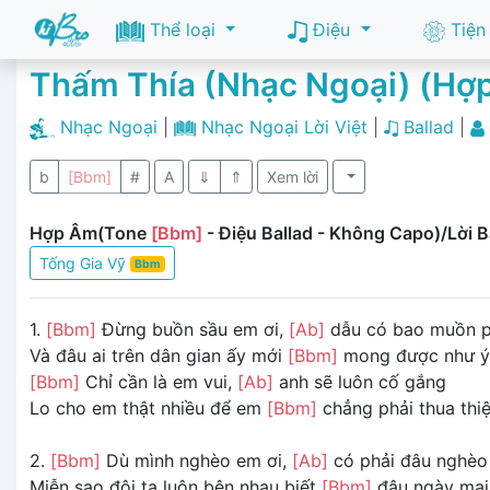
Thể loại
Điệu
Tiện
Thấm Thía (Nhạc Ngoại) (Hợ
Nhạc Ngoại
|
Nhạc Ngoại Lời Việt
|
Ballad
|
b
[Bbm]
#
A
⇓
⇑
Xem lời
Hợp Âm(Tone
[Bbm]
- Điệu Ballad - Không Capo)/Lời B
Tống Gia Vỹ
Bbm
1.
[Bbm]
Đừng buồn sầu em ơi,
[Ab]
dẫu có bao muồn p
Và đâu ai trên dân gian ấy mới
[Bbm]
mong được như 
[Bbm]
Chỉ cần là em vui,
[Ab]
anh sẽ luôn cố gắng
Lo cho em thật nhiều để em
[Bbm]
chẳng phải thua thiệt
2.
[Bbm]
Dù mình nghèo em ơi,
[Ab]
có phải đâu nghèo 
Miễn sao đôi ta luôn bên nhau biết
[Bbm]
đâu ngày mai