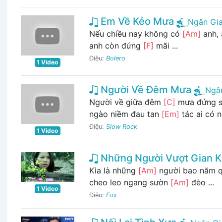
Em Về Kẻo Mưa
Ngân Gi
Nếu chiều nay không có
[Am]
anh, 
anh còn đứng
[F]
mãi ...
Điệu:
Bolero
1 Video
Người Về Đêm Mưa
Ngâ
Người về giữa đêm
[C]
mưa đứng s
ngào niềm đau tan
[Em]
tác ai có 
Điệu:
Slow Rock
1 Video
Những Người Vượt Gian 
Kìa là những
[Am]
người bao năm q
cheo leo ngang sườn
[Am]
đèo ...
1 Video
Điệu:
Fox