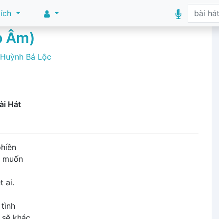
 ích
p Âm)
Huỳnh Bá Lộc
ài Hát
hiền
ý muốn
 ai.
tình
 sẽ khác