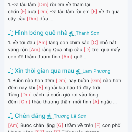
1. Đã lâu lắm
[Dm]
rồi em về thăm lại
chốn
[F]
xưa
[Dm]
Đã lâu lắm rồi em
[F]
về đi qua
cây cầu
[Dm]
dừa ...
Hình bóng quê nhà
Thanh Sơn
1. Về tới đầu
[Am]
làng con chim sáo
[C]
nhỏ hát
vang rộn
[Am]
ràng Qua nhịp cầu
[D]
tre, qua mấy
con đê thắm đượm tình
[Am]
quê ...
Xin thời gian qua mau
Lam Phương
1. Buồn nào hơn đêm
[Dm]
nay buồn
[Gm]
nào hơn
đêm nay khi
[A]
ngoài kia bão tố đầy trời
Từng
[Dm]
cánh lá cuốn gió rơi vào lòng
đêm
[Gm]
thâu thương thầm mối tình
[A]
ngâu ...
Chén đắng
Trương Lê Sơn
[Am]
Bước chân lặng
[G]
thầm về trên
[F]
con phố