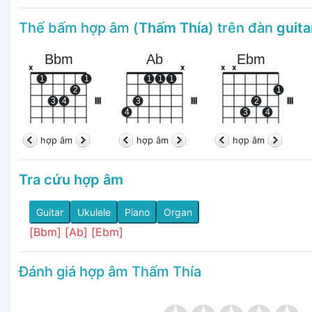
Thế bấm hợp âm (
Thấm Thía
) trên đàn
guita
Bbm
Ab
Ebm
x
x
x
x
1
1
1
1
1
2
1
3
4
III
3
III
2
III
4
3
4
hợp âm
hợp âm
hợp âm
Tra cứu hợp âm
Guitar
Ukulele
Piano
Organ
[Bbm]
[Ab]
[Ebm]
Đánh giá hợp âm Thấm Thía