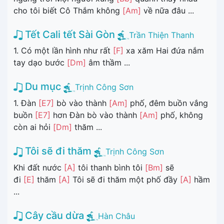
cho tôi biết Cô Thắm không
[Am]
về nữa đâu ...
Tết Cali tết Sài Gòn
Trần Thiện Thanh
1. Có một lần hình như rất
[F]
xa xăm Hai đứa nắm
tay dạo bước
[Dm]
âm thầm ...
Du mục
Trịnh Công Sơn
1. Đàn
[E7]
bò vào thành
[Am]
phố, đêm buồn vắng
buồn
[E7]
hơn Đàn bò vào thành
[Am]
phố, không
còn ai hỏi
[Dm]
thăm ...
Tôi sẽ đi thăm
Trịnh Công Sơn
Khi đất nước
[A]
tôi thanh bình tôi
[Bm]
sẽ
đi
[E]
thăm
[A]
Tôi sẽ đi thăm một phố đầy
[A]
hầm
...
Cây cầu dừa
Hàn Châu