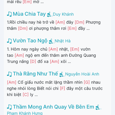
mái rêu
[Em]
mờ ...
Mùa Chia Tay
Duy Khánh
1.Rồi chiều nay hè trở về
[Am]
đây
[Dm]
Phượng
thắm
[Dm]
ơi phượng thắm rơi
[Em]
đầy ...
Vườn Tao Ngộ
Nhật Hà
1. Hôm nay ngày chủ
[Am]
nhật,
[Em]
vườn
tao
[Am]
ngộ em đến thăm anh Đường Quang
Trung nắng
[D]
đổ xa
[Am]
xôi ...
Thà Rằng Như Thế
Nguyễn Hoài Anh
[Am]
Cố giấu nước mắt lặng thầm nhìn
[G]
nhau
nghe nhói lòng Biết nói chi
[F]
đây một câu trước
khi biệt
[C]
ly ...
Thầm Mong Anh Quay Về Bên Em
Phạm Khánh Hưng