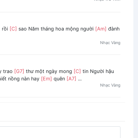
 rồi
[C]
sao Năm tháng hoa mộng người
[Am]
đành
Nhạc Vàng
y trao
[G7]
thư một ngày mong
[C]
tin Người hậu
iết nồng nàn hay
[Em]
quên
[A7]
...
Nhạc Vàng