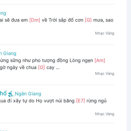
ang
ai sẽ đưa em
[Dm]
về Trời sắp đổ cơn
[G]
mưa, sao
Nhạc Vàng
n Giang
ừng sững như pho tượng đồng Lòng ngẹn
[Am]
ngờ ngày về chua
[G]
cay ...
Nhạc Vàng
Khổ
Ngân Giang
ua đi xây tự do Họ vượt núi băng
[E7]
rừng ngủ
Nhạc Vàng