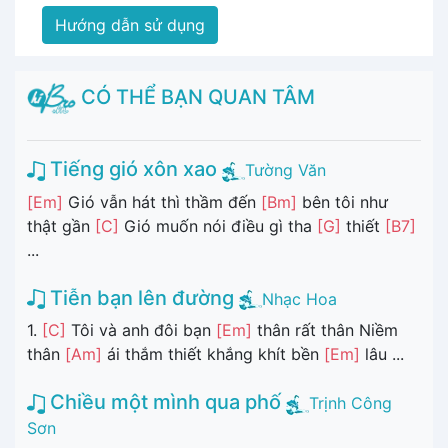
Hướng dẫn sử dụng
CÓ THỂ BẠN QUAN TÂM
Tiếng gió xôn xao
Tường Văn
[Em]
Gió vẫn hát thì thầm đến
[Bm]
bên tôi như
thật gần
[C]
Gió muốn nói điều gì tha
[G]
thiết
[B7]
...
Tiễn bạn lên đường
Nhạc Hoa
1.
[C]
Tôi và anh đôi bạn
[Em]
thân rất thân Niềm
thân
[Am]
ái thắm thiết khắng khít bền
[Em]
lâu ...
Chiều một mình qua phố
Trịnh Công
Sơn