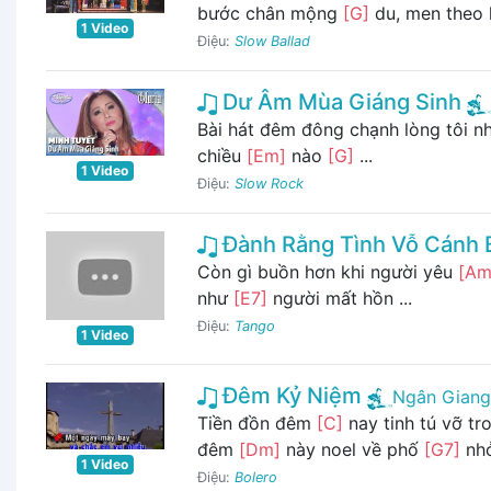
bước chân mộng
[G]
du, men theo 
1 Video
Điệu:
Slow Ballad
Dư Âm Mùa Giáng Sinh
Bài hát đêm đông chạnh lòng tôi 
chiều
[Em]
nào
[G]
...
1 Video
Điệu:
Slow Rock
Đành Rằng Tình Vỗ Cánh 
Còn gì buồn hơn khi người yêu
[Am
như
[E7]
người mất hồn ...
Điệu:
Tango
1 Video
Đêm Kỷ Niệm
Ngân Giang
Tiền đồn đêm
[C]
nay tinh tú vỡ t
đêm
[Dm]
này noel về phố
[G7]
nhỏ
1 Video
Điệu:
Bolero