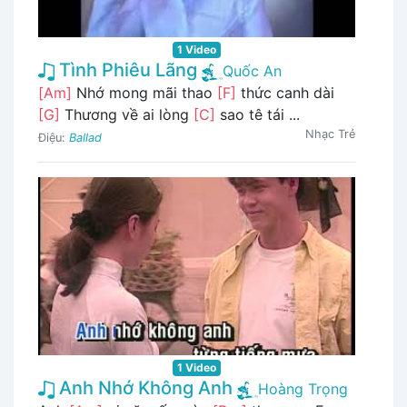
1 Video
Tình Phiêu Lãng
Quốc An
[Am]
Nhớ mong mãi thao
[F]
thức canh dài
[G]
Thương về ai lòng
[C]
sao tê tái ...
Nhạc Trẻ
Điệu:
Ballad
1 Video
Anh Nhớ Không Anh
Hoàng Trọng