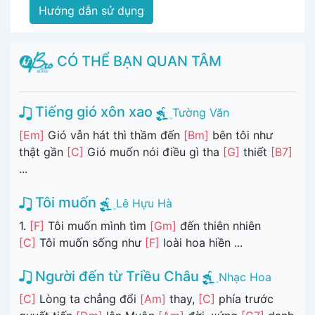
Hướng dẫn sử dụng
CÓ THỂ BẠN QUAN TÂM
Tiếng gió xôn xao
Tường Văn
[Em]
Gió vẫn hát thì thầm đến
[Bm]
bên tôi như
thật gần
[C]
Gió muốn nói điều gì tha
[G]
thiết
[B7]
...
Tôi muốn
Lê Hựu Hà
1.
[F]
Tôi muốn mình tìm
[Gm]
đến thiên nhiên
[C]
Tôi muốn sống như
[F]
loài hoa hiền ...
Người đến từ Triều Châu
Nhạc Hoa
[C]
Lòng ta chẳng đổi
[Am]
thay,
[C]
phía trước