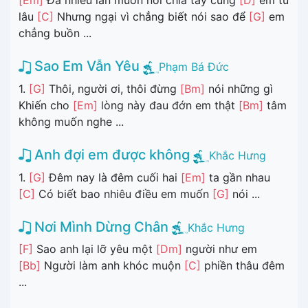
[Em]
Đã nhiều lần muốn nói chia tay cùng
[D]
em từ
lâu
[C]
Nhưng ngại vì chẳng biết nói sao để
[G]
em
chẳng buồn ...
Sao Em Vẫn Yêu
Phạm Bá Đức
1.
[G]
Thôi, người ơi, thôi đừng
[Bm]
nói những gì
Khiến cho
[Em]
lòng này đau đớn em thật
[Bm]
tâm
không muốn nghe ...
Anh đợi em được không
Khắc Hưng
1.
[G]
Đêm nay là đêm cuối hai
[Em]
ta gần nhau
[C]
Có biết bao nhiêu điều em muốn
[G]
nói ...
Nơi Mình Dừng Chân
Khắc Hưng
[F]
Sao anh lại lỡ yêu một
[Dm]
người như em
[Bb]
Người làm anh khóc muộn
[C]
phiền thâu đêm
...