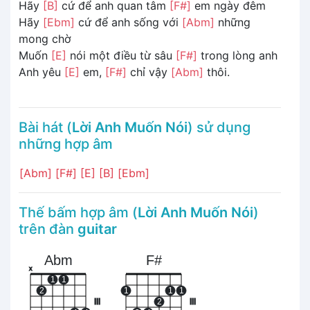
Hãy
[B]
cứ để anh quan tâm
[F#]
em ngày đêm
Hãy
[Ebm]
cứ để anh sống với
[Abm]
những
mong chờ
Muốn
[E]
nói một điều từ sâu
[F#]
trong lòng anh
Anh yêu
[E]
em,
[F#]
chỉ vậy
[Abm]
thôi.
Bài hát (
Lời Anh Muốn Nói
) sử dụng
những hợp âm
[Abm]
[F#]
[E]
[B]
[Ebm]
Thế bấm hợp âm (
Lời Anh Muốn Nói
)
trên đàn
guitar
Abm
F#
x
1
1
2
1
1
1
III
2
III