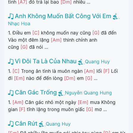
tình
[A7]
đó trả lại bao
[Dm]
nhiêu ...
Anh Không Muốn Bất Công Với Em
Nhạc Hoa
1. Điều em
[C]
không muốn nay cũng
[G]
đã đến
Vào một đêm lặng
[Am]
thinh chính anh
cũng
[G]
đã nói ...
Vì Đôi Ta Là Của Nhau
Quang Huy
1.
[C]
Trong ân tình là muôn ngàn
[Am]
lối
[F]
Lối
đi
[Em]
nào để đến lòng
[Dm]
em
[G]
...
Căn Gác Trống
Nguyễn Quang Hưng
1.
[Am]
Căn gác nhỏ một ngày
[Em]
mưa Không
gian
[F]
tĩnh lặng trong muôn giấc
[G]
mơ ...
Cắn Rứt
Quang Huy