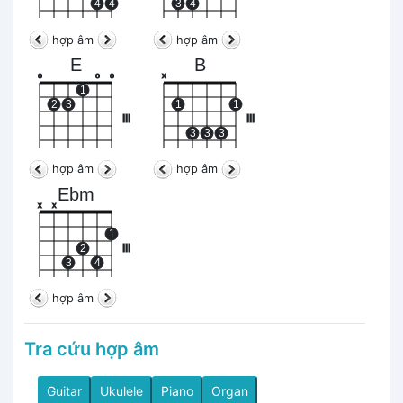
4
4
3
4
hợp âm
hợp âm
E
B
o
o
o
x
1
2
3
1
1
III
III
3
3
3
hợp âm
hợp âm
Ebm
x
x
1
2
III
3
4
hợp âm
Tra cứu hợp âm
Guitar
Ukulele
Piano
Organ