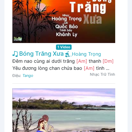
1 Video
Bóng Trăng Xưa
Hoàng Trọng
Đêm nao cùng ai dưới trăng
[Am]
thanh
[Dm]
Yêu đương lòng chan chứa bao
[Am]
tình ...
Nhạc Trữ Tình
Điệu:
Tango