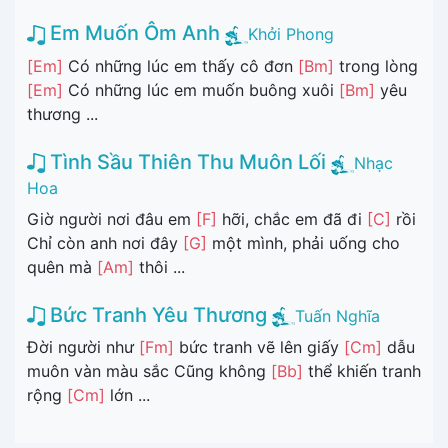
Em Muốn Ôm Anh
Khởi Phong
[Em]
Có những lúc em thấy cô đơn
[Bm]
trong lòng
[Em]
Có những lúc em muốn buông xuôi
[Bm]
yêu
thương ...
Tình Sầu Thiên Thu Muôn Lối
Nhạc
Hoa
Giờ người nơi đâu em
[F]
hỡi, chắc em đã đi
[C]
rồi
Chỉ còn anh nơi đây
[G]
một mình, phải uống cho
quên mà
[Am]
thôi ...
Bức Tranh Yêu Thương
Tuấn Nghĩa
Đời người như
[Fm]
bức tranh vẽ lên giấy
[Cm]
dẫu
muôn vàn màu sắc Cũng không
[Bb]
thể khiến tranh
rộng
[Cm]
lớn ...