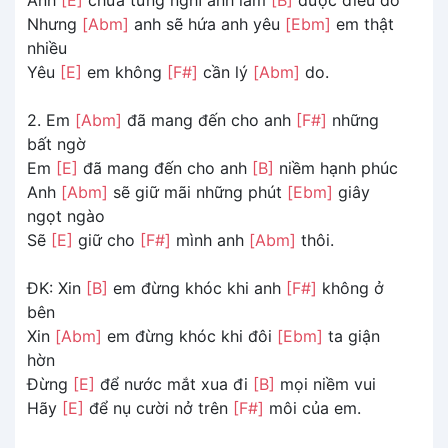
Nhưng
[Abm]
anh sẽ hứa anh yêu
[Ebm]
em thật
nhiều
Yêu
[E]
em không
[F#]
cần lý
[Abm]
do.
2. Em
[Abm]
đã mang đến cho anh
[F#]
những
bất ngờ
Em
[E]
đã mang đến cho anh
[B]
niềm hạnh phúc
Anh
[Abm]
sẽ giữ mãi những phút
[Ebm]
giây
ngọt ngào
Sẽ
[E]
giữ cho
[F#]
mình anh
[Abm]
thôi.
ĐK: Xin
[B]
em đừng khóc khi anh
[F#]
không ở
bên
Xin
[Abm]
em đừng khóc khi đôi
[Ebm]
ta giận
hờn
Đừng
[E]
để nước mắt xua đi
[B]
mọi niềm vui
Hãy
[E]
để nụ cười nở trên
[F#]
môi của em.