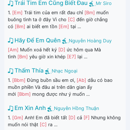
Trái Tim Em Cũng Biết Đau
Mr Siro
1.
[Em]
Trái tim của em rất đau chỉ
[Bm]
muốn
buông tình ta ở đây Vì cho
[C]
đến giờ chẳng
có
[Bm]
ai biết em tồn
[Em]
tại ...
Hãy Để Em Quên
Nguyễn Hoàng Duy
[Am]
Muốn xoá hết ký
[D]
ức hôm qua Mà
tình
[Bm]
yêu giờ xin khép
[E7]
lại ...
Thấm Thía
Nhạc Ngoại
1.
[Bbm]
Đừng buồn sầu em ơi,
[Ab]
dẫu có bao
muồn phiền Và đâu ai trên dân gian ấy
mới
[Bbm]
mong được như ý muốn ...
Em Xin Anh
Nguyễn Hồng Thuận
1.
[Gm]
Anh! Em đã biết tất
[D]
cả
[F]
Nhưng không
muốn nói thật
[C]
ra ...