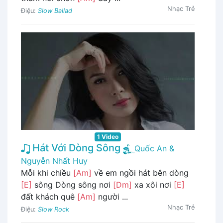
Nhạc Trẻ
Điệu:
Slow Ballad
1 Video
Hát Với Dòng Sông
Quốc An &
Nguyễn Nhất Huy
Mỗi khi chiều
[Am]
về em ngồi hát bên dòng
[E]
sông Dòng sông nơi
[Dm]
xa xôi nơi
[E]
đất khách quê
[Am]
người ...
Nhạc Trẻ
Điệu:
Slow Rock