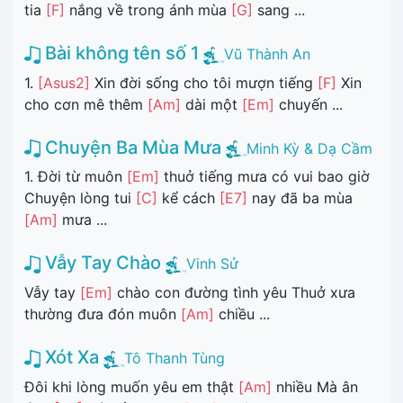
tia
[F]
nắng về trong ánh mùa
[G]
sang ...
Bài không tên số 1
Vũ Thành An
1.
[Asus2]
Xin đời sống cho tôi mượn tiếng
[F]
Xin
cho cơn mê thêm
[Am]
dài một
[Em]
chuyến ...
Chuyện Ba Mùa Mưa
Minh Kỳ & Dạ Cầm
1. Đời từ muôn
[Em]
thuở tiếng mưa có vui bao giờ
Chuyện lòng tui
[C]
kể cách
[E7]
nay đã ba mùa
[Am]
mưa ...
Vẫy Tay Chào
Vinh Sử
Vẫy tay
[Em]
chào con đường tình yêu Thuở xưa
thường đưa đón muôn
[Am]
chiều ...
Xót Xa
Tô Thanh Tùng
Đôi khi lòng muốn yêu em thật
[Am]
nhiều Mà ân