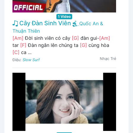
1 Video
Cây Đàn Sinh Viên
Quốc An &
Thuận Thiên
[Am]
Đời sinh viên có cây
[G]
đàn gui-
[Am]
tar
[F]
Đàn ngân lên chúng ta
[G]
cùng hòa
[C]
ca ...
Nhạc Trẻ
Điệu:
Slow Surf