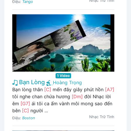
Nhạc Trữ Tình
Điệu:
Tango
1 Video
Bạn Lòng
Hoàng Trọng
Bạn lòng thân
[C]
mến đây giây phút hồn
[A7]
tôi nghe chan chứa hương
[Dm]
đời Nhạc lời
êm
[G7]
ái tôi ca ấm vành môi mong sao đến
bên
[C]
người ...
Nhạc Trữ Tình
Điệu:
Boston