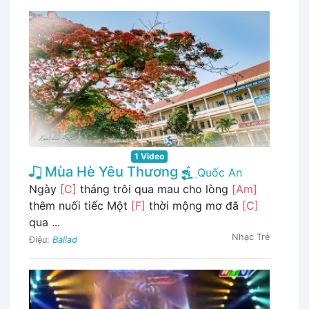
1 Video
Mùa Hè Yêu Thương
Quốc An
Ngày
[C]
tháng trôi qua mau cho lòng
[Am]
thêm nuối tiếc Một
[F]
thời mộng mơ đã
[C]
qua ...
Nhạc Trẻ
Điệu:
Ballad