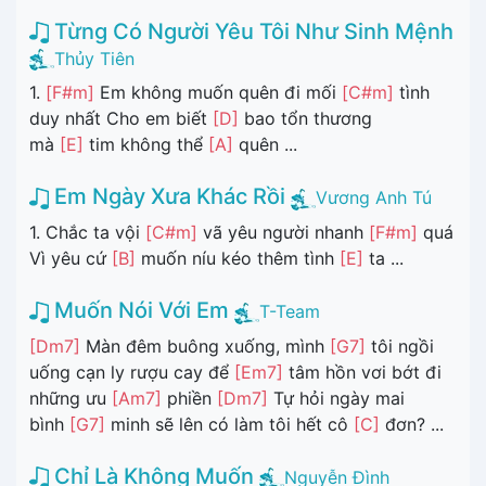
Từng Có Người Yêu Tôi Như Sinh Mệnh
Thủy Tiên
1.
[F#m]
Em không muốn quên đi mối
[C#m]
tình
duy nhất Cho em biết
[D]
bao tổn thương
mà
[E]
tim không thể
[A]
quên ...
Em Ngày Xưa Khác Rồi
Vương Anh Tú
1. Chắc ta vội
[C#m]
vã yêu người nhanh
[F#m]
quá
Vì yêu cứ
[B]
muốn níu kéo thêm tình
[E]
ta ...
Muốn Nói Với Em
T-Team
[Dm7]
Màn đêm buông xuống, mình
[G7]
tôi ngồi
uống cạn ly rượu cay để
[Em7]
tâm hồn vơi bớt đi
những ưu
[Am7]
phiền
[Dm7]
Tự hỏi ngày mai
bình
[G7]
minh sẽ lên có làm tôi hết cô
[C]
đơn? ...
Chỉ Là Không Muốn
Nguyễn Đình