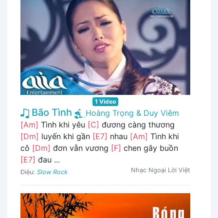
1 Video
Bão Tình
Hoàng Trọng & Duy Viêm
[Am]
Tình khi yêu
[C]
đương càng thương
[Dm]
luyến khi gần
[E7]
nhau
[Am]
Tình khi
cô
[Dm]
đơn vẫn vương
[F]
chen gây buồn
[E7]
đau ...
Nhạc Ngoại Lời Việt
Điệu:
Slow Rock