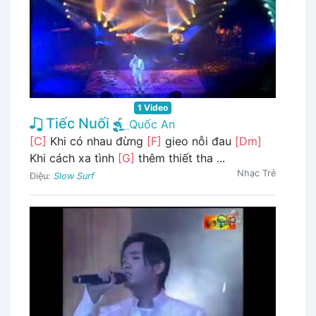
1 Video
Tiếc Nuối
Quốc An
[C]
Khi có nhau đừng
[F]
gieo nỗi đau
[Dm]
Khi cách xa tình
[G]
thêm thiết tha ...
Nhạc Trẻ
Điệu:
Slow Surf