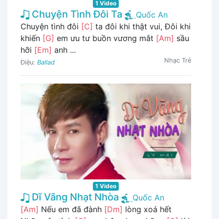
1 Video
Chuyện Tình Đôi Ta
Quốc An
Chuyện tình đôi
[C]
ta đôi khi thật vui, Đôi khi
khiến
[G]
em ưu tư buồn vương mắt
[Am]
sầu
hỡi
[Em]
anh ...
Nhạc Trẻ
Điệu:
Ballad
1 Video
Dĩ Vãng Nhạt Nhòa
Quốc An
[Am]
Nếu em đã đành
[Dm]
lòng xoá hết