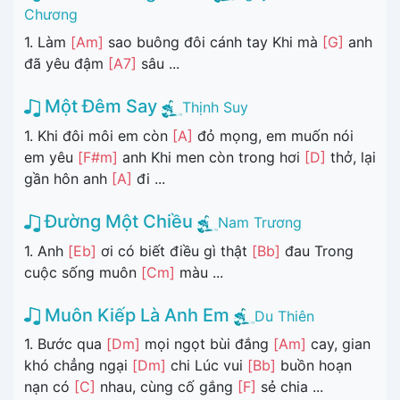
Chương
1. Làm
[Am]
sao buông đôi cánh tay Khi mà
[G]
anh
đã yêu đậm
[A7]
sâu ...
Một Đêm Say
Thịnh Suy
1. Khi đôi môi em còn
[A]
đỏ mọng, em muốn nói
em yêu
[F#m]
anh Khi men còn trong hơi
[D]
thở, lại
gần hôn anh
[A]
đi ...
Đường Một Chiều
Nam Trương
1. Anh
[Eb]
ơi có biết điều gì thật
[Bb]
đau Trong
cuộc sống muôn
[Cm]
màu ...
Muôn Kiếp Là Anh Em
Du Thiên
1. Bước qua
[Dm]
mọi ngọt bùi đắng
[Am]
cay, gian
khó chẳng ngại
[Dm]
chi Lúc vui
[Bb]
buồn hoạn
nạn có
[C]
nhau, cùng cố gắng
[F]
sẻ chia ...