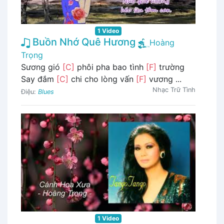
1 Video
Buồn Nhớ Quê Hương
Hoàng
Trọng
Sương gió
[C]
phôi pha bao tình
[F]
trường
Say đắm
[C]
chi cho lòng vấn
[F]
vương ...
Nhạc Trữ Tình
Điệu:
Blues
1 Video