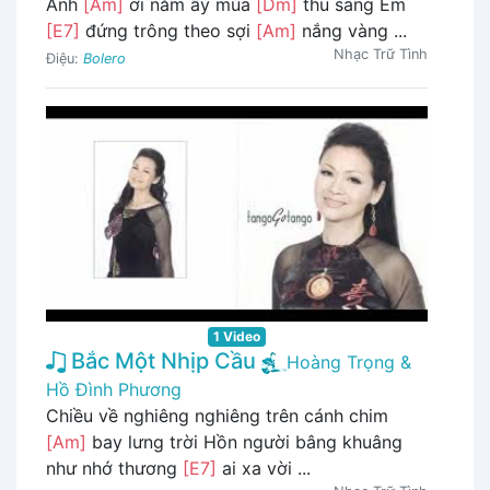
Anh
[Am]
ơi năm ấy mùa
[Dm]
thu sang Em
[E7]
đứng trông theo sợi
[Am]
nắng vàng ...
Nhạc Trữ Tình
Điệu:
Bolero
1 Video
Bắc Một Nhịp Cầu
Hoàng Trọng &
Hồ Đình Phương
Chiều về nghiêng nghiêng trên cánh chim
[Am]
bay lưng trời Hồn người bâng khuâng
như nhớ thương
[E7]
ai xa vời ...