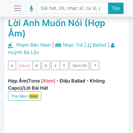
Tìm
Lời Anh Muốn Nói (Hợp
Âm)
Phạm Bảo Nam
|
Nhạc Trẻ
|
Ballad
|
Huỳnh Bá Lộc
b
[Abm]
#
A
⇓
⇑
Xem lời
Hợp Âm(Tone
[Abm]
- Điệu Ballad - Không
Capo)/Lời Bài Hát
The Men
Abm