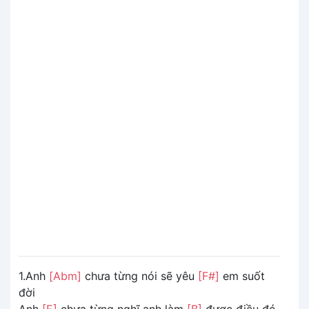
1.Anh
[Abm]
chưa từng nói sẽ yêu
[F#]
em suốt
đời
Anh
[E]
chưa từng nghĩ anh làm
[B]
được điều đó