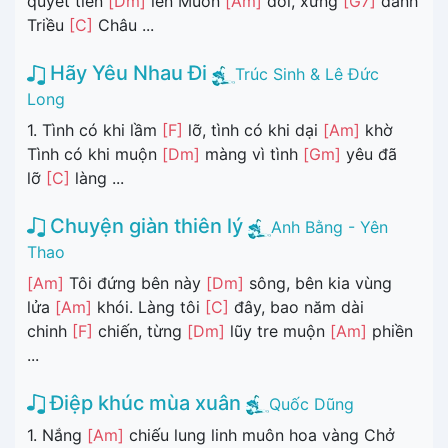
quyết tiến
[Dm]
lên Muôn
[Am]
đời, xứng
[G7]
danh
Triều
[C]
Châu ...
Hãy Yêu Nhau Đi
Trúc Sinh & Lê Đức
Long
1. Tình có khi lầm
[F]
lỡ, tình có khi dại
[Am]
khờ
Tình có khi muộn
[Dm]
màng vì tình
[Gm]
yêu đã
lỡ
[C]
làng ...
Chuyện giàn thiên lý
Anh Bằng - Yên
Thao
[Am]
Tôi đứng bên này
[Dm]
sông, bên kia vùng
lửa
[Am]
khói. Làng tôi
[C]
đây, bao năm dài
chinh
[F]
chiến, từng
[Dm]
lũy tre muộn
[Am]
phiền
...
Điệp khúc mùa xuân
Quốc Dũng
1. Nắng
[Am]
chiếu lung linh muôn hoa vàng Chở