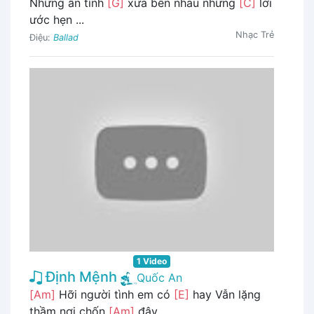
Những ân tình
[G]
xưa bên nhau những
[C]
lời
ước hẹn ...
Nhạc Trẻ
Điệu:
Ballad
1 Video
Định Mệnh
Quốc An
[Am]
Hỡi người tình em có
[E]
hay Vẫn lặng
thầm nơi chốn
[Am]
đây ...