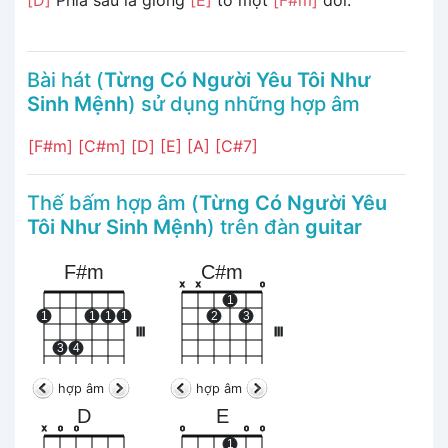
Bài hát (
Từng Có Người Yêu Tôi Như
Sinh Mệnh
) sử dụng những hợp âm
[F#m]
[C#m]
[D]
[E]
[A]
[C#7]
Thế bấm hợp âm (
Từng Có Người Yêu
Tôi Như Sinh Mệnh
) trên đàn
guitar
F#m
C#m
x
x
o
1
1
1
1
1
2
3
III
III
3
4
hợp âm
hợp âm
D
E
x
o
o
o
o
o
1