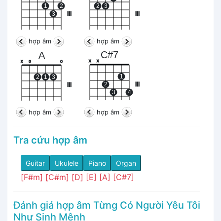
1
2
2
3
3
III
III
hợp âm
hợp âm
C#7
A
x
x
x
o
o
1
2
1
3
2
III
III
3
4
hợp âm
hợp âm
Tra cứu hợp âm
Guitar
Ukulele
Piano
Organ
[F#m]
[C#m]
[D]
[E]
[A]
[C#7]
Đánh giá hợp âm Từng Có Người Yêu Tôi
Như Sinh Mệnh