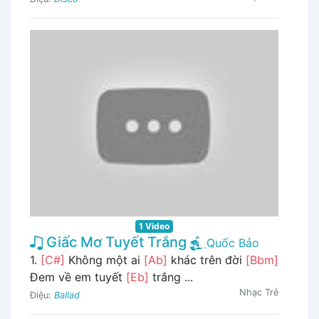
1 Video
Giấc Mơ Tuyết Trắng
Quốc Bảo
1.
[C#]
Không một ai
[Ab]
khác trên đời
[Bbm]
Đem về em tuyết
[Eb]
trắng ...
Nhạc Trẻ
Điệu:
Ballad