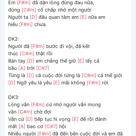
Em
[F#m]
đã dặn lòng đừng đau nữa,
đừng
[C#m]
cố chấp nhớ một người
Người ta
[D]
đâu quan tâm em
[E]
nữa em
hiểu
[F#m]
chưa.
ĐK2:
Người đã
[F#m]
bước đi vội, đã kết
thúc
[C#m]
thật rồi
Bàn tay
[D]
em chẳng thể giữ
[E]
lấy cả
bầu
[A]
trời
[C#7]
Từng là
[D]
cả cuộc đời từng là
[C#m]
cả thế giới
[D]
Ngỡ yêu là yêu
[E]
mãi không
[F#m]
rời.
ĐK3:
Lòng vẫn
[F#m]
cứ nhớ người vẫn mong
vẫn
[C#m]
chờ đợi
Vẫn cứ
[D]
tiếp tục hi vọng
[E]
để rồi đánh
mất
[A]
bao cơ
[C#7]
hội
Nhiều người
[F#m]
đã đến bên cuộc đời và em đã