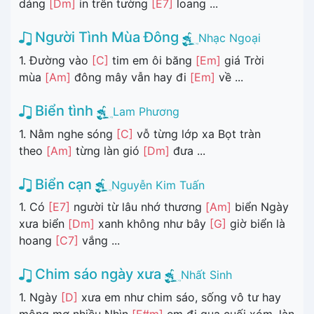
dáng
[Dm]
in trên tường
[E7]
loang ...
Người Tình Mùa Đông
Nhạc Ngoại
1. Đường vào
[C]
tim em ôi băng
[Em]
giá Trời
mùa
[Am]
đông mây vẫn hay đi
[Em]
về ...
Biển tình
Lam Phương
1. Nằm nghe sóng
[C]
vỗ từng lớp xa Bọt tràn
theo
[Am]
từng làn gió
[Dm]
đưa ...
Biển cạn
Nguyễn Kim Tuấn
1. Có
[E7]
người từ lâu nhớ thương
[Am]
biển Ngày
xưa biển
[Dm]
xanh không như bây
[G]
giờ biển là
hoang
[C7]
vắng ...
Chim sáo ngày xưa
Nhất Sinh
1. Ngày
[D]
xưa em như chim sáo, sống vô tư hay