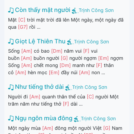
Còn thấy mặt người
Trịnh Công Sơn
Mặt
[C]
trời mặt trời đã lên Một ngày, một ngày đã
qua
[G7]
rồi ...
Giọt Lệ Thiên Thu
Trịnh Công Sơn
Sống
[Am]
có bao
[Dm]
năm vui
[F]
vui
buồn
[Am]
buồn người
[G]
người ngợm
[Em]
ngợm
Sống
[Am]
chết mong
[Dm]
manh như
[F]
thân
cỏ
[Am]
hèn mọc
[Em]
đầy núi
[Am]
non ...
Như tiếng thở dài
Trịnh Công Sơn
Người đi
[Am]
quanh thân thể của
[C]
người Một
trăm năm như tiếng thở
[F]
dài ...
Ngụ ngôn mùa đông
Trịnh Công Sơn
Một ngày mùa
[Am]
đông một người Việt
[G]
Nam