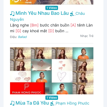
1 Video
Mình Yêu Nhau Bao Lâu
Châu
Nguyễn
Lặng nghe
[Bm]
bước chân buồn
[A]
tênh Làn
mi
[G]
cay khoé mắt
[D]
buồn ...
Nhạc Trẻ
Điệu:
Ballad
1 Video
Mùa Ta Đã Yêu
Phạm Hồng Phước