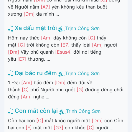
về Người nằm
[A7]
yên không kêu than buốt
xương
[Dm]
da mình ...
Xa dấu mặt trời
Trịnh Công Sơn
Hôm nay thức
[Am]
dậy không còn
[C]
thấy
mặt
[G]
trời không còn
[E7]
thấy loài
[Am]
người
[Dm]
Vây phủ quanh
[Esus4]
đời nói tiếng
yêu
[E7]
thương. ...
Đại bác ru đêm
Trịnh Công Sơn
1. Đại
[Am]
bác đêm
[Dm]
đêm dội về
thành
[C]
phố Người phu quét
[G]
đường dừng chổi
đứng
[Am]
nghe ...
Con mắt còn lại
Trịnh Công Sơn
Còn hai con
[C]
mắt khóc người một
[Dm]
con Còn
hai con
[F]
mắt một
[G7]
con khóc
[C]
người ...