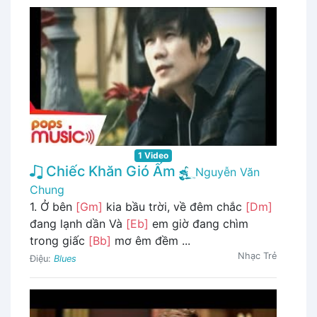
1 Video
Chiếc Khăn Gió Ấm
Nguyễn Văn
Chung
1. Ở bên
[Gm]
kia bầu trời, về đêm chắc
[Dm]
đang lạnh dần Và
[Eb]
em giờ đang chìm
trong giấc
[Bb]
mơ êm đềm ...
Nhạc Trẻ
Điệu:
Blues