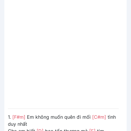
1.
[F#m]
Em không muốn quên đi mối
[C#m]
tình
duy nhất
Cho em biết
[D]
bao tổn thương mà
[E]
tim