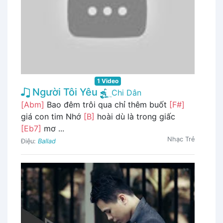
1 Video
Người Tôi Yêu
Chi Dân
[Abm]
Bao đêm trôi qua chỉ thêm buốt
[F#]
giá con tim Nhớ
[B]
hoài dù là trong giấc
[Eb7]
mơ ...
Nhạc Trẻ
Điệu:
Ballad