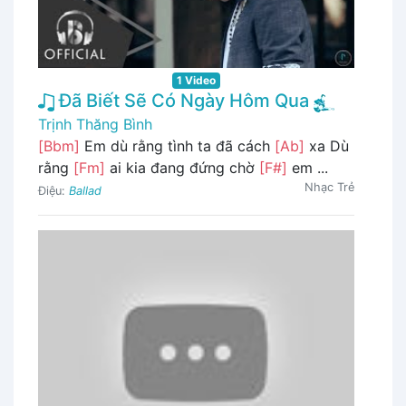
1 Video
Đã Biết Sẽ Có Ngày Hôm Qua
Trịnh Thăng Bình
[Bbm]
Em dù rằng tình ta đã cách
[Ab]
xa Dù
rằng
[Fm]
ai kia đang đứng chờ
[F#]
em ...
Nhạc Trẻ
Điệu:
Ballad