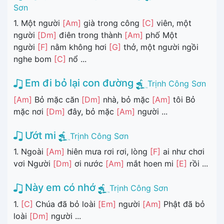
Sơn
1. Một người
[Am]
già trong công
[C]
viên, một
người
[Dm]
điên trong thành
[Am]
phố Một
người
[F]
nằm không hơi
[G]
thở, một người ngồi
nghe bom
[C]
nổ ...
Em đi bỏ lại con đường
Trịnh Công Sơn
[Am]
Bỏ mặc căn
[Dm]
nhà, bỏ mặc
[Am]
tôi Bỏ
mặc nơi
[Dm]
đây, bỏ mặc
[Am]
người ...
Ướt mi
Trịnh Công Sơn
1. Ngoài
[Am]
hiên mưa rơi rơi, lòng
[F]
ai như chơi
vơi Người
[Dm]
ơi nước
[Am]
mắt hoen mi
[E]
rồi ...
Này em có nhớ
Trịnh Công Sơn
1.
[C]
Chúa đã bỏ loài
[Em]
người
[Am]
Phật đã bỏ
loài
[Dm]
người ...