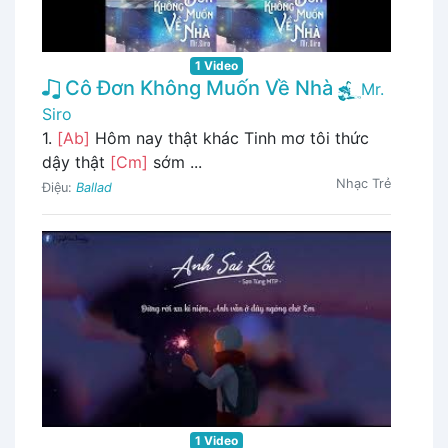
1 Video
Cô Đơn Không Muốn Về Nhà
Mr.
Siro
1.
[Ab]
Hôm nay thật khác Tinh mơ tôi thức
dậy thật
[Cm]
sớm ...
Nhạc Trẻ
Điệu:
Ballad
1 Video