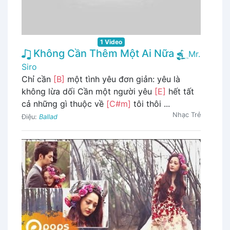
1 Video
Không Cần Thêm Một Ai Nữa
Mr.
Siro
Chỉ cần
[B]
một tình yêu đơn giản: yêu là
không lừa dối Cần một người yêu
[E]
hết tất
cả những gì thuộc về
[C#m]
tôi thôi ...
Nhạc Trẻ
Điệu:
Ballad