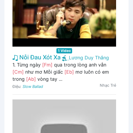
1 Video
Nỗi Đau Xót Xa
Lương Duy Thắng
1. Từng ngày
[Fm]
qua trong lòng anh vẫn
[Cm]
như mơ Mỗi giấc
[Eb]
mơ luôn có em
trong
[Ab]
vòng tay ...
Nhạc Trẻ
Điệu:
Slow Ballad