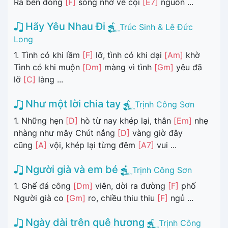
Ra bên dòng
[F]
sông nhớ về cội
[E7]
nguồn ...
Hãy Yêu Nhau Đi
Trúc Sinh & Lê Đức
Long
1. Tình có khi lầm
[F]
lỡ, tình có khi dại
[Am]
khờ
Tình có khi muộn
[Dm]
màng vì tình
[Gm]
yêu đã
lỡ
[C]
làng ...
Như một lời chia tay
Trịnh Công Sơn
1. Những hẹn
[D]
hò từ nay khép lại, thân
[Em]
nhẹ
nhàng như mây Chút nắng
[D]
vàng giờ đây
cũng
[A]
vội, khép lại từng đêm
[A7]
vui ...
Người già và em bé
Trịnh Công Sơn
1. Ghế đá công
[Dm]
viên, dời ra đường
[F]
phố
Người già co
[Gm]
ro, chiều thiu thiu
[F]
ngủ ...
Ngày dài trên quê hương
Trịnh Công