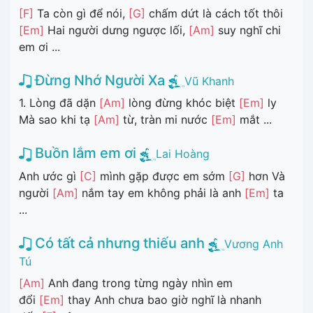
[F]
Ta còn gì để nói,
[G]
chấm dứt là cách tốt thôi
[Em]
Hai người dưng ngược lối,
[Am]
suy nghĩ chi
em ơi ...
Đừng Nhớ Người Xa
Vũ Khanh
1. Lòng đã dặn
[Am]
lòng đừng khóc biệt
[Em]
ly
Mà sao khi tạ
[Am]
từ, tràn mi nước
[Em]
mắt ...
Buồn lắm em ơi
Lai Hoàng
Anh ước gì
[C]
mình gặp được em sớm
[G]
hơn Và
người
[Am]
nắm tay em không phải là anh
[Em]
ta
...
Có tất cả nhưng thiếu anh
Vương Anh
Tú
[Am]
Anh đang trong từng ngày nhìn em
đổi
[Em]
thay Anh chưa bao giờ nghĩ là nhanh