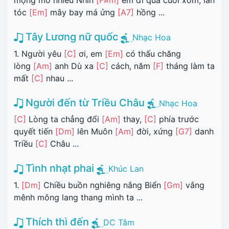
mộng mơ nhiều Nhìn
[F#m]
em đi qua cuối xóm, làn
tóc
[Em]
mây bay má ửng
[A7]
hồng ...
Tây Lương nữ quốc
Nhạc Hoa
1. Người yêu
[C]
ơi, em
[Em]
có thấu chăng
lòng
[Am]
anh Dù xa
[C]
cách, năm
[F]
tháng làm ta
mất
[C]
nhau ...
Người đến từ Triều Châu
Nhạc Hoa
[C]
Lòng ta chẳng đổi
[Am]
thay,
[C]
phía trước
quyết tiến
[Dm]
lên Muôn
[Am]
đời, xứng
[G7]
danh
Triều
[C]
Châu ...
Tình nhạt phai
Khúc Lan
1.
[Dm]
Chiều buồn nghiêng nắng Biển
[Gm]
vắng
mênh mông lang thang mình ta ...
Thích thì đến
DC Tâm