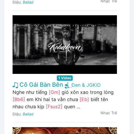
Nhạc Trẻ
Điệu:
Ballad
1 Video
Cô Gái Bàn Bên
Đen & JGKiD
Nghe như tiếng
[Gm]
gió xôn xao trong lòng
[Bb6]
em Khi hai ta vẫn chưa
[Eb]
biết tên
nhau chưa kịp
[Fsus2]
quen ...
Nhạc Trẻ
Điệu:
Ballad