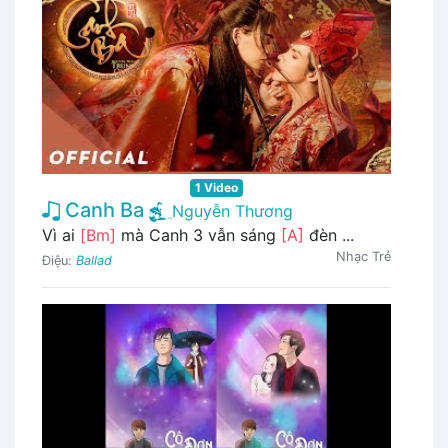
1 Video
Canh Ba
Nguyễn Thương
Vì ai
[Bm]
mà Canh 3 vẫn sáng
[A]
đèn ...
Nhạc Trẻ
Điệu:
Ballad