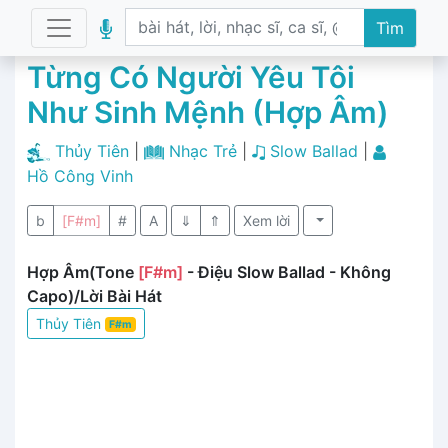
Tìm
Từng Có Người Yêu Tôi
Như Sinh Mệnh (Hợp Âm)
Thủy Tiên
|
Nhạc Trẻ
|
Slow Ballad
|
Hồ Công Vinh
b
[F#m]
#
A
⇓
⇑
Xem lời
Hợp Âm(Tone
[F#m]
- Điệu Slow Ballad - Không
Capo)/Lời Bài Hát
Thủy Tiên
F#m