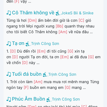
đến
[F]
vậy ...
Cô Thắm không về
JokeS Bii & Sinike
Từng là hơi
[Dm]
ấm bên đời giờ là cơn
[C]
gió
ngang trời Mọi người xung
[Bb]
quanh thay nhau
cho tôi biết Cô Thắm không
[Am]
về nữa đâu ...
Tạ ơn
Trịnh Công Sơn
1.
[D]
Dù đến rồi
[Em]
đi tôi cũng
[G]
xin tạ
ơn
[D]
người Tạ ơn đời, ta ơn
[Em]
ai đã đưa
[G]
em
về chốn
[D]
này ...
Tuổi đá buồn
Trịnh Công Sơn
1. Trời còn làm
[Am]
mưa mưa rơi mênh mang Từng
ngón tay
[F]
buồn em mang em
[G]
mang ...
Phúc Âm Buồn
Trịnh Công Sơn
Người nằm
[Dm]
co như loài thú khi mùa
[C]
đông