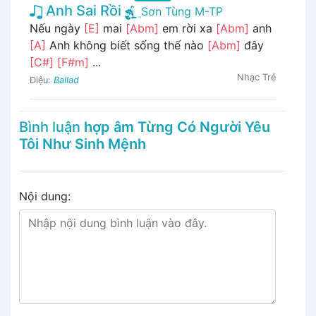
Anh Sai Rồi
Sơn Tùng M-TP
Nếu ngày
[E]
mai
[Abm]
em rời xa
[Abm]
anh
[A]
Anh không biết sống thế nào
[Abm]
đây
[C#]
[F#m]
...
Nhạc Trẻ
Điệu:
Ballad
Bình luận
hợp âm Từng Có Người Yêu
Tôi Như Sinh Mệnh
Nội dung: