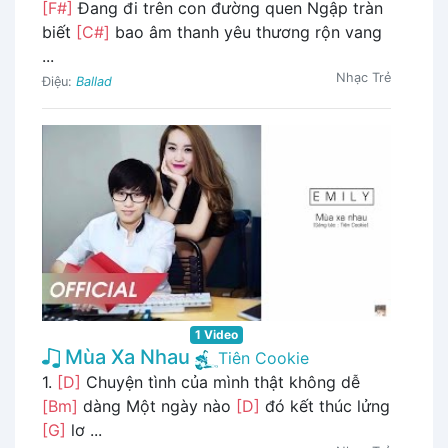
[F#]
Đang đi trên con đường quen Ngập tràn
biết
[C#]
bao âm thanh yêu thương rộn vang
...
Nhạc Trẻ
Điệu:
Ballad
1 Video
Mùa Xa Nhau
Tiên Cookie
1.
[D]
Chuyện tình của mình thật không dễ
[Bm]
dàng Một ngày nào
[D]
đó kết thúc lửng
[G]
lơ ...