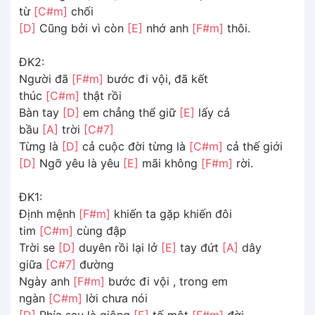
từ
[C#m]
chối
[D]
Cũng bởi vì còn
[E]
nhớ anh
[F#m]
thôi.
ĐK2:
Người đã
[F#m]
bước đi vội, đã kết
thúc
[C#m]
thật rồi
Bàn tay
[D]
em chẳng thể giữ
[E]
lấy cả
bầu
[A]
trời
[C#7]
Từng là
[D]
cả cuộc đời từng là
[C#m]
cả thế giới
[D]
Ngỡ yêu là yêu
[E]
mãi không
[F#m]
rời.
ĐK1:
Định mệnh
[F#m]
khiến ta gặp khiến đôi
tim
[C#m]
cùng đập
Trời se
[D]
duyên rồi lại lở
[E]
tay đứt
[A]
dây
giữa
[C#7]
đường
Ngày anh
[F#m]
bước đi vội , trong em
ngàn
[C#m]
lời chưa nói
[D]
Phía sau là giông
[E]
tố một
[F#m]
đời.