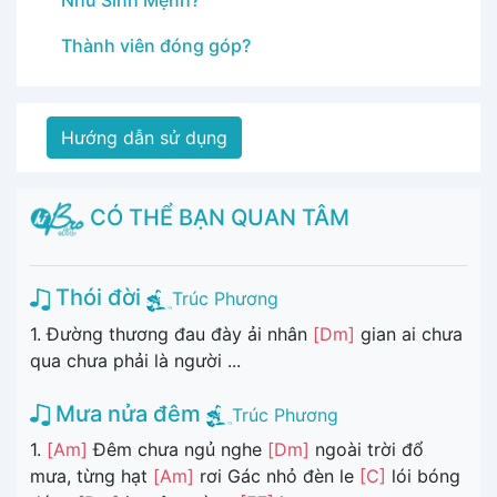
Như Sinh Mệnh?
Thành viên đóng góp?
Hướng dẫn sử dụng
CÓ THỂ BẠN QUAN TÂM
Thói đời
Trúc Phương
1. Đường thương đau đày ải nhân
[Dm]
gian ai chưa
qua chưa phải là người ...
Mưa nửa đêm
Trúc Phương
1.
[Am]
Đêm chưa ngủ nghe
[Dm]
ngoài trời đổ
mưa, từng hạt
[Am]
rơi Gác nhỏ đèn le
[C]
lói bóng