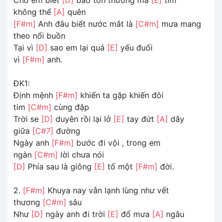
không thể
[A]
quên
[F#m]
Anh đâu biết nước mắt là
[C#m]
mưa mang
theo nổi buồn
Tại vì
[D]
sao em lại quá
[E]
yếu đuối
vì
[F#m]
anh.
ĐK1:
Định mệnh
[F#m]
khiến ta gặp khiến đôi
tim
[C#m]
cùng đập
Trời se
[D]
duyên rồi lại lở
[E]
tay đứt
[A]
dây
giữa
[C#7]
đường
Ngày anh
[F#m]
bước đi vội , trong em
ngàn
[C#m]
lời chưa nói
[D]
Phía sau là giông
[E]
tố một
[F#m]
đời.
2.
[F#m]
Khuya nay vẫn lạnh lùng như vết
thương
[C#m]
sâu
Như
[D]
ngày anh đi trời
[E]
đổ mưa
[A]
ngâu