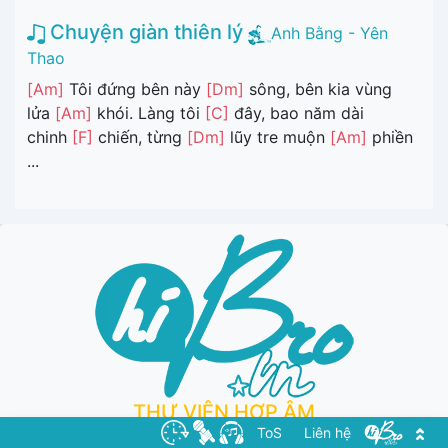
Chuyện giàn thiên lý
Anh Bằng - Yên
Thao
[Am]
Tôi đứng bên này
[Dm]
sông, bên kia vùng
lửa
[Am]
khói. Làng tôi
[C]
đây, bao năm dài
chinh
[F]
chiến, từng
[Dm]
lũy tre muộn
[Am]
phiền
...
THƯ VIỆN HỢP ÂM
ToS
Liên hệ