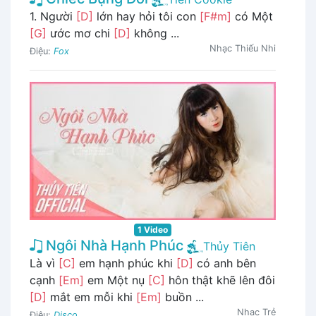
1. Người
[D]
lớn hay hỏi tôi con
[F#m]
có Một
[G]
ước mơ chi
[D]
không ...
Nhạc Thiếu Nhi
Điệu:
Fox
1 Video
Ngôi Nhà Hạnh Phúc
Thủy Tiên
Là vì
[C]
em hạnh phúc khi
[D]
có anh bên
cạnh
[Em]
em Một nụ
[C]
hôn thật khẽ lên đôi
[D]
mắt em mỗi khi
[Em]
buồn ...
Nhạc Trẻ
Điệu:
Disco