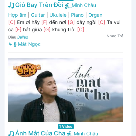
Gió Bay Trên Đồi
Minh Châu
Hợp âm
|
Guitar
|
Ukulele
|
Piano
|
Organ
[C]
Em ơi hãy
[F]
đến nơi
[G]
đây ngồi
[C]
Ta vui
ca
[F]
hát giữa
[G]
khung trời
[C]
...
Nhạc Trẻ
Điệu
Ballad
⤷
Mắt Ngọc
1 Video
Ánh Mắt Của Cha
Minh Châu