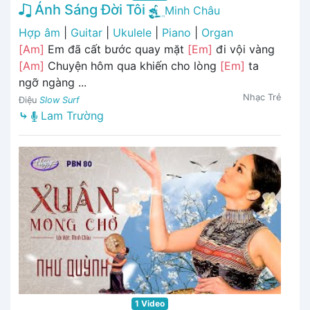
Ánh Sáng Đời Tôi
Minh Châu
Hợp âm
|
Guitar
|
Ukulele
|
Piano
|
Organ
[Am]
Em đã cất bước quay mặt
[Em]
đi vội vàng
[Am]
Chuyện hôm qua khiến cho lòng
[Em]
ta
ngỡ ngàng ...
Nhạc Trẻ
Điệu
Slow Surf
⤷
Lam Trường
1 Video