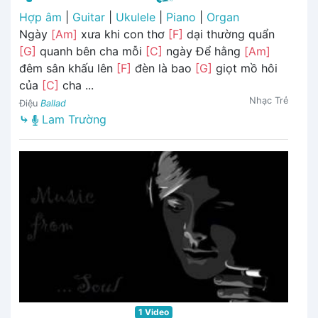
Hợp âm
|
Guitar
|
Ukulele
|
Piano
|
Organ
Ngày
[Am]
xưa khi con thơ
[F]
dại thường quẩn
[G]
quanh bên cha mỗi
[C]
ngày Để hằng
[Am]
đêm sân khấu lên
[F]
đèn là bao
[G]
giọt mồ hôi
của
[C]
cha ...
Nhạc Trẻ
Điệu
Ballad
⤷
Lam Trường
1 Video