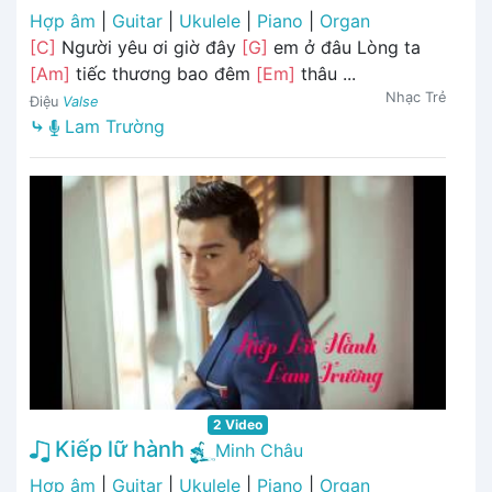
Hợp âm
|
Guitar
|
Ukulele
|
Piano
|
Organ
[C]
Người yêu ơi giờ đây
[G]
em ở đâu Lòng ta
[Am]
tiếc thương bao đêm
[Em]
thâu ...
Nhạc Trẻ
Điệu
Valse
⤷
Lam Trường
2 Video
Kiếp lữ hành
Minh Châu
Hợp âm
|
Guitar
|
Ukulele
|
Piano
|
Organ