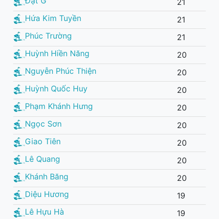
Đạt G
21
Hứa Kim Tuyền
21
Phúc Trường
21
Huỳnh Hiền Năng
20
Nguyễn Phúc Thiện
20
Huỳnh Quốc Huy
20
Phạm Khánh Hưng
20
Ngọc Sơn
20
Giao Tiên
20
Lê Quang
20
Khánh Băng
20
Diệu Hương
19
Lê Hựu Hà
19