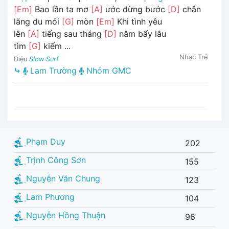
[Em]
Bao lần ta mơ
[A]
ước dừng bước
[D]
chân
lãng du mỏi
[G]
mòn
[Em]
Khi tình yêu
lên
[A]
tiếng sau tháng
[D]
năm bấy lâu
tìm
[G]
kiếm ...
Nhạc Trẻ
Điệu
Slow Surf
⤷
Lam Trường
Nhóm GMC
Phạm Duy
202
Trịnh Công Sơn
155
Nguyễn Văn Chung
123
Lam Phương
104
Nguyễn Hồng Thuận
96