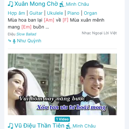
Xuân Mong Chờ
Minh Châu
Hợp âm
|
Guitar
|
Ukulele
|
Piano
|
Organ
Mùa hoa ban lại
[Am]
về
[F]
Mùa xuân mênh
mang
[Em]
buồn ...
Nhạc Ngoại Lời Việt
Điệu
Slow Ballad
⤷
Như Quỳnh
1 Video
Vũ Điệu Thần Tiên
Minh Châu