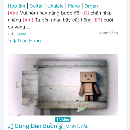
Hợp âm
|
Guitar
|
Ukulele
|
Piano
|
Organ
[Am]
Vui hôm nay nâng bước đôi
[G]
chân nhịp
nhàng
[Am]
Ta bên nhau hãy cất tiếng
[E7]
cười
ca vang ...
Nhạc Vàng
Điệu
Disco
⤷
Tuấn Hưng
1 Video
Cung Đàn Buồn
Minh Châu