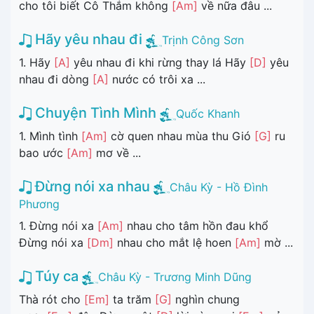
cho tôi biết Cô Thắm không
[Am]
về nữa đâu ...
Hãy yêu nhau đi
Trịnh Công Sơn
1. Hãy
[A]
yêu nhau đi khi rừng thay lá Hãy
[D]
yêu
nhau đi dòng
[A]
nước có trôi xa ...
Chuyện Tình Mình
Quốc Khanh
1. Mình tình
[Am]
cờ quen nhau mùa thu Gió
[G]
ru
bao ước
[Am]
mơ về ...
Đừng nói xa nhau
Châu Kỳ - Hồ Đình
Phương
1. Đừng nói xa
[Am]
nhau cho tâm hồn đau khổ
Đừng nói xa
[Dm]
nhau cho mắt lệ hoen
[Am]
mờ ...
Túy ca
Châu Kỳ - Trương Minh Dũng
Thà rót cho
[Em]
ta trăm
[G]
nghìn chung