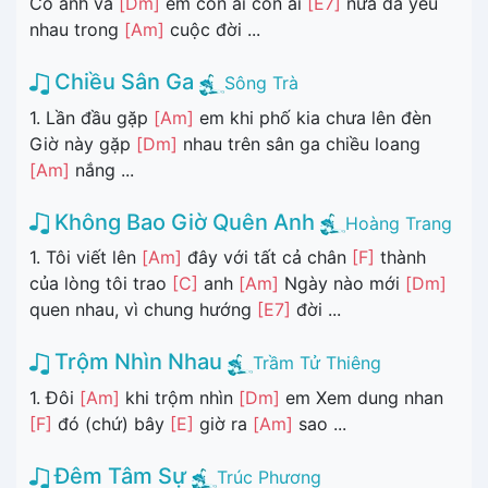
Có anh và
[Dm]
em còn ai còn ai
[E7]
nữa đã yêu
nhau trong
[Am]
cuộc đời ...
Chiều Sân Ga
Sông Trà
1. Lần đầu gặp
[Am]
em khi phố kia chưa lên đèn
Giờ này gặp
[Dm]
nhau trên sân ga chiều loang
[Am]
nắng ...
Không Bao Giờ Quên Anh
Hoàng Trang
1. Tôi viết lên
[Am]
đây với tất cả chân
[F]
thành
của lòng tôi trao
[C]
anh
[Am]
Ngày nào mới
[Dm]
quen nhau, vì chung hướng
[E7]
đời ...
Trộm Nhìn Nhau
Trầm Tử Thiêng
1. Đôi
[Am]
khi trộm nhìn
[Dm]
em Xem dung nhan
[F]
đó (chứ) bây
[E]
giờ ra
[Am]
sao ...
Đêm Tâm Sự
Trúc Phương