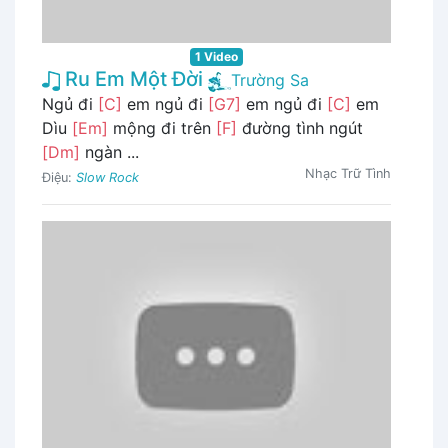
1 Video
Ru Em Một Đời
Trường Sa
Ngủ đi
[C]
em ngủ đi
[G7]
em ngủ đi
[C]
em
Dìu
[Em]
mộng đi trên
[F]
đường tình ngút
[Dm]
ngàn ...
Nhạc Trữ Tình
Điệu:
Slow Rock