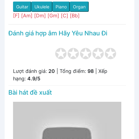
Guitar
Ukulele
Piano
Organ
[F]
[Am]
[Dm]
[Gm]
[C]
[Bb]
Đánh giá hợp âm Hãy Yêu Nhau Đi
Lượt đánh giá:
20
| Tổng điểm:
98
| Xếp
hạng:
4.9/5
Bài hát đề xuất