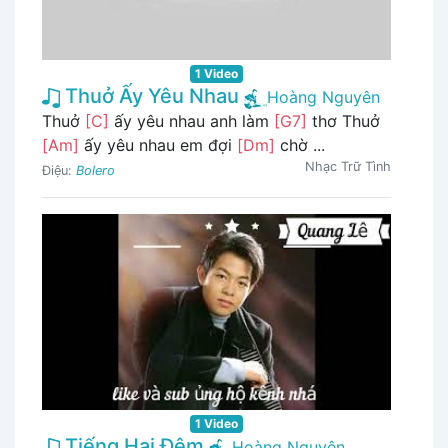
1 Video
Thuở Ấy Yêu Nhau
Hoàng Nguyên
Thuở
[C]
ấy yêu nhau anh làm
[G7]
thơ Thuở
[Am]
ấy yêu nhau em đợi
[Dm]
chờ ...
Nhạc Trữ Tình
Điệu:
Bolero
1 Video
Tiếng Hai Đêm
Hoàng Nguyên