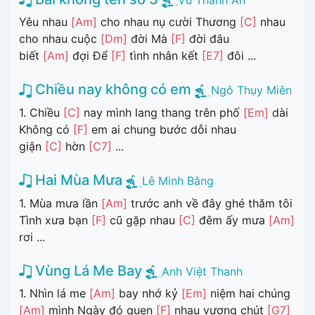
Yêu nhau
[Am]
cho nhau nụ cười Thương
[C]
nhau
cho nhau cuộc
[Dm]
đời Mà
[F]
đời đâu
biết
[Am]
đợi Để
[F]
tình nhân kết
[E7]
đôi ...
Chiều nay không có em
Ngô Thụy Miên
1. Chiều
[C]
nay mình lang thang trên phố
[Em]
dài
Không có
[F]
em ai chung bước dỗi nhau
giận
[C]
hờn
[C7]
...
Hai Mùa Mưa
Lê Minh Bằng
1. Mùa mưa lần
[Am]
trước anh về đây ghé thăm tôi
Tình xưa bạn
[F]
cũ gặp nhau
[C]
đêm ấy mưa
[Am]
rơi ...
Vùng Lá Me Bay
Anh Việt Thanh
1. Nhìn lá me
[Am]
bay nhớ kỷ
[Em]
niệm hai chúng
[Am]
mình Ngày đó quen
[F]
nhau vương chút
[G7]