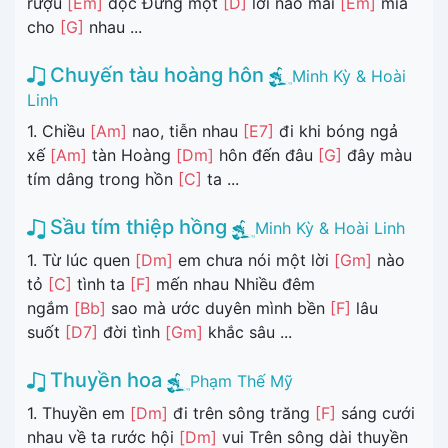
rượu
[Em]
độc Đừng một
[D]
lời nào mai
[Em]
mỉa
cho
[G]
nhau ...
Chuyến tàu hoàng hôn
Minh Kỳ & Hoài
Linh
1. Chiều
[Am]
nao, tiễn nhau
[E7]
đi khi bóng ngả
xế
[Am]
tàn Hoàng
[Dm]
hôn đến đâu
[G]
đây màu
tím dâng trong hồn
[C]
ta ...
Sầu tím thiệp hồng
Minh Kỳ & Hoài Linh
1. Từ lúc quen
[Dm]
em chưa nói một lời
[Gm]
nào
tỏ
[C]
tình ta
[F]
mến nhau Nhiều đêm
ngắm
[Bb]
sao mà ước duyên mình bền
[F]
lâu
suốt
[D7]
đời tình
[Gm]
khắc sâu ...
Thuyền hoa
Phạm Thế Mỹ
1. Thuyền em
[Dm]
đi trên sông trăng
[F]
sáng cưới
nhau về ta rước hội
[Dm]
vui Trên sông dài thuyền