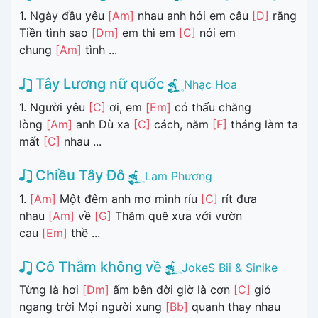
1. Ngày đầu yêu
[Am]
nhau anh hỏi em câu
[D]
rằng
Tiền tình sao
[Dm]
em thì em
[C]
nói em
chung
[Am]
tình ...
Tây Lương nữ quốc
Nhạc Hoa
1. Người yêu
[C]
ơi, em
[Em]
có thấu chăng
lòng
[Am]
anh Dù xa
[C]
cách, năm
[F]
tháng làm ta
mất
[C]
nhau ...
Chiều Tây Đô
Lam Phương
1.
[Am]
Một đêm anh mơ mình ríu
[C]
rít đưa
nhau
[Am]
về
[G]
Thăm quê xưa với vườn
cau
[Em]
thề ...
Cô Thắm không về
JokeS Bii & Sinike
Từng là hơi
[Dm]
ấm bên đời giờ là cơn
[C]
gió
ngang trời Mọi người xung
[Bb]
quanh thay nhau