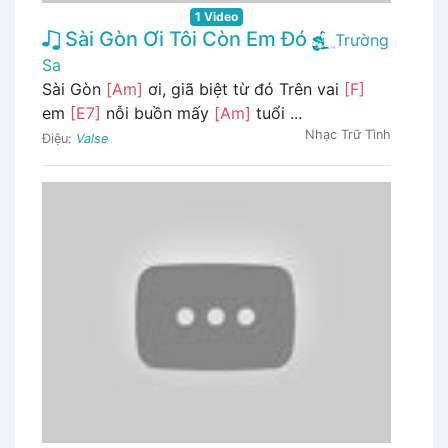
1 Video
Sài Gòn Ơi Tôi Còn Em Đó
Trường
Sa
Sài Gòn
[Am]
ơi, giã biệt từ đó Trên vai
[F]
em
[E7]
nỗi buồn mấy
[Am]
tuổi ...
Nhạc Trữ Tình
Điệu:
Valse