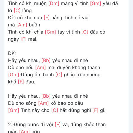
Tình có khi muộn
[Dm]
màng vì tình
[Gm]
yêu đã
lỡ
[C]
làng
Đời có khi mưa
[F]
nắng, tình có vui
mà
[Am]
buồn
Tình có khi chia
[Gm]
tay vì tình
[C]
đâu có
ngày
[F]
mai.
ĐK:
Hãy yêu nhau,
[Bb]
yêu nhau đi nhé
Dù cho nếu
[Am]
mai duyên không thành
[Gm]
Đừng tìm hạnh
[C]
phúc trên những
khổ
[F]
đau.
Hãy yêu nhau,
[Bb]
yêu nhau đi nhé
Dù cho sóng
[Am]
xô bao cơ cầu
[Gm]
Tình này cho
[C]
hết đừng nghĩ
[F]
gì.
2. Đừng bước đi vội
[F]
vã, đừng khóc than
giận
[Am]
hờn