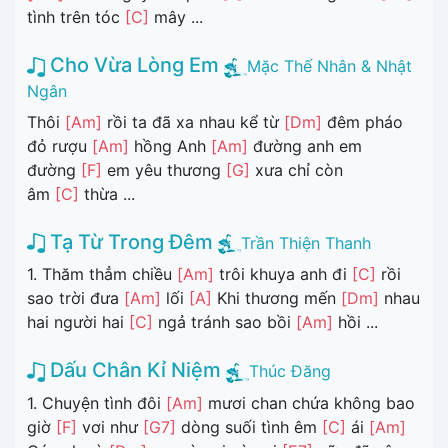
tình trên tóc
[C]
mây ...
Cho Vừa Lòng Em
Mặc Thế Nhân & Nhật
Ngân
Thôi
[Am]
rồi ta đã xa nhau kể từ
[Dm]
đêm pháo
đỏ rượu
[Am]
hồng Anh
[Am]
đường anh em
đường
[F]
em yêu thương
[G]
xưa chỉ còn
âm
[C]
thừa ...
Tạ Từ Trong Đêm
Trần Thiện Thanh
1. Thăm thẳm chiều
[Am]
trôi khuya anh đi
[C]
rồi
sao trời đưa
[Am]
lối
[A]
Khi thương mến
[Dm]
nhau
hai người hai
[C]
ngả tránh sao bồi
[Am]
hồi ...
Dấu Chân Kỉ Niệm
Thúc Đăng
1. Chuyện tình đôi
[Am]
mươi chan chứa không bao
giờ
[F]
vơi như
[G7]
dòng suối tình êm
[C]
ái
[Am]