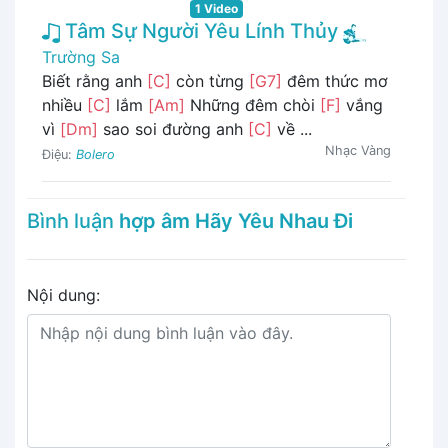
1 Video
Tâm Sự Người Yêu Lính Thủy
Trường Sa
Biết rằng anh
[C]
còn từng
[G7]
đêm thức mơ
nhiều
[C]
lắm
[Am]
Những đêm chòi
[F]
vắng
vì
[Dm]
sao soi đường anh
[C]
về ...
Nhạc Vàng
Điệu:
Bolero
Bình luận
hợp âm Hãy Yêu Nhau Đi
Nội dung: