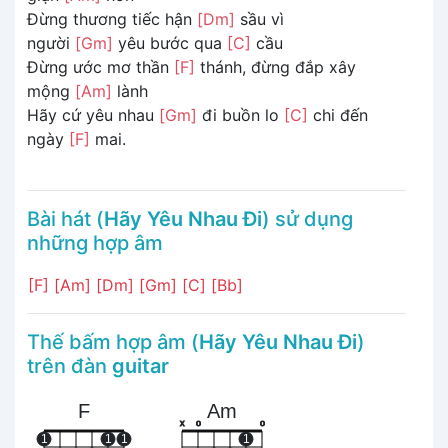
Đừng thương tiếc hận
[Dm]
sầu vì
người
[Gm]
yêu bước qua
[C]
cầu
Đừng ước mơ thần
[F]
thánh, đừng đắp xây
mộng
[Am]
lành
Hãy cứ yêu nhau
[Gm]
đi buồn lo
[C]
chi đến
ngày
[F]
mai.
Bài hát (
Hãy Yêu Nhau Đi
) sử dụng
những hợp âm
[F]
[Am]
[Dm]
[Gm]
[C]
[Bb]
Thế bấm hợp âm (
Hãy Yêu Nhau Đi
)
trên đàn
guitar
F
Am
x
o
o
1
1
1
1