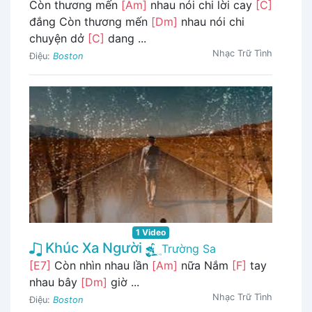
Còn thương mến
[Am]
nhau nói chi lời cay
[C]
đắng Còn thương mến
[Dm]
nhau nói chi
chuyện dở
[C]
dang ...
Nhạc Trữ Tình
Điệu:
Boston
1 Video
Khúc Xa Người
Trường Sa
[E7]
Còn nhìn nhau lần
[Am]
nữa Nắm
[F]
tay
nhau bây
[Dm]
giờ ...
Nhạc Trữ Tình
Điệu:
Boston