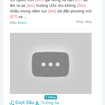
ấm ra sa
[Am]
trường Ước mơ không
[Dm]
nhiều mong niềm vui
[Am]
bé đến phương trời
[E7]
xa ...
Nhạc Vàng
Điệu:
Bolero
1 Video
Giọt Sầu
Trường Sa