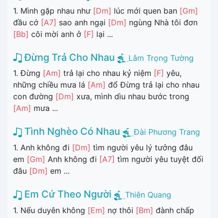
1. Mình gặp nhau như
[Dm]
lúc mới quen ban
[Gm]
đầu cớ
[A7]
sao anh ngại
[Dm]
ngùng Nhà tôi đơn
[Bb]
côi mời anh ở
[F]
lại ...
Đừng Trả Cho Nhau
Lâm Trọng Tường
1. Đừng
[Am]
trả lại cho nhau kỷ niệm
[F]
yêu,
những chiều mưa lá
[Am]
đổ Đừng trả lại cho nhau
con đường
[Dm]
xưa, mình dìu nhau bước trong
[Am]
mưa ...
Tình Nghèo Có Nhau
Đài Phương Trang
1. Anh không đi
[Dm]
tìm người yêu lý tưởng đâu
em
[Gm]
Anh không đi
[A7]
tìm người yêu tuyệt đối
đâu
[Dm]
em ...
Em Cứ Theo Người
Thiên Quang
1. Nếu duyên không
[Em]
nợ thôi
[Bm]
đành chấp