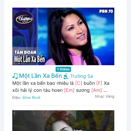
1 Video
Một Lần Xa Bến
Trường Sa
Một lần xa bến bao nhiêu là
[C]
buồn
[F]
Xa
xôi hải lý con tàu hoen
[Em]
sương
[Am]
...
Nhạc Vàng
Điệu:
Slow Rock