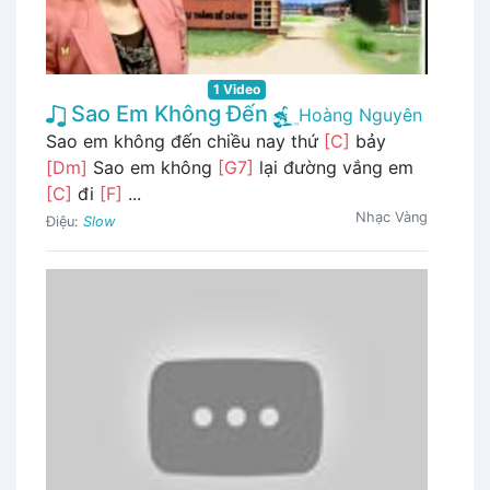
1 Video
Sao Em Không Đến
Hoàng Nguyên
Sao em không đến chiều nay thứ
[C]
bảy
[Dm]
Sao em không
[G7]
lại đường vắng em
[C]
đi
[F]
...
Nhạc Vàng
Điệu:
Slow