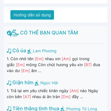
Hướng dẫn sử dụng
CÓ THỂ BẠN QUAN TÂM
Cỏ úa
Lam Phương
1. Còn nhớ tên
[Em]
nhau xin
[Am]
gọi trong
giấc
[Em]
mộng Còn chút hương yêu xin
[B7]
đưa
vào dư
[Em]
âm ...
Giận hờn
Ngọc Hải
1. Trả lại em yêu chiếc khăn ngày
[Am]
nào Ngày
còn bên
[A7]
nhau ái ân tràn
[Dm]
đầy ...
Tiền thắng tình thua
Phương Tử Long