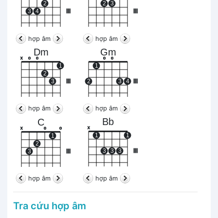
2
2
3
3
4
III
III
hợp âm
hợp âm
Dm
Gm
x
o
o
o
o
1
1
2
3
III
2
3
4
III
hợp âm
hợp âm
Bb
C
x
x
o
o
1
1
1
2
3
3
3
III
3
III
hợp âm
hợp âm
Tra cứu hợp âm