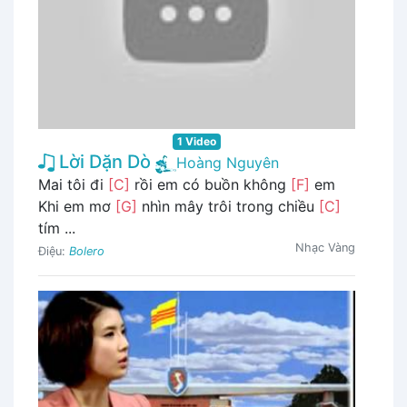
1 Video
Lời Dặn Dò
Hoàng Nguyên
Mai tôi đi
[C]
rồi em có buồn không
[F]
em
Khi em mơ
[G]
nhìn mây trôi trong chiều
[C]
tím ...
Nhạc Vàng
Điệu:
Bolero