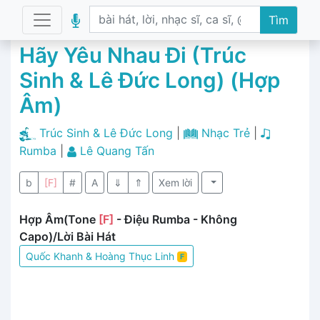
Tìm
Hãy Yêu Nhau Đi (Trúc
Sinh & Lê Đức Long) (Hợp
Âm)
Trúc Sinh & Lê Đức Long
|
Nhạc Trẻ
|
Rumba
|
Lê Quang Tấn
b
[F]
#
A
⇓
⇑
Xem lời
Hợp Âm(Tone
[F]
- Điệu Rumba - Không
Capo)/Lời Bài Hát
Quốc Khanh & Hoàng Thục Linh
F