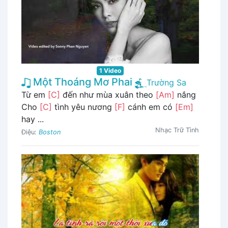
1 Video
Một Thoáng Mơ Phai
Trường Sa
Từ em
[C]
đến như mùa xuân theo
[Am]
nắng
Cho
[C]
tình yêu nương
[F]
cánh em có
[Em]
hay ...
Nhạc Trữ Tình
Điệu:
Boston