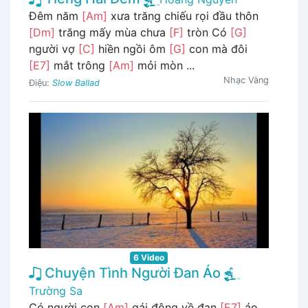
Đêm năm
[Am]
xưa trăng chiếu rọi đầu thôn
[Dm]
trăng mấy mùa chưa
[F]
tròn Có
[G]
người vợ
[C]
hiền ngồi ôm
[G]
con mà đôi
[E7]
mắt trông
[Am]
mỏi mòn ...
Nhạc Vàng
Điệu:
Slow Ballad
6 Video
Chuyện Tình Người Đan Áo
Trường Sa
Có người con
[Am]
gái đông về đan
[E7]
áo