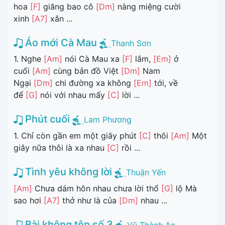
hoa
[F]
giăng bao cô
[Dm]
nàng miệng cười
xinh
[A7]
xắn ...
Áo mới Cà Mau
Thanh Sơn
1. Nghe
[Am]
nói Cà Mau xa
[F]
lắm,
[Em]
ở
cuối
[Am]
cùng bản đồ Việt
[Dm]
Nam
Ngại
[Dm]
chi đường xa không
[Em]
tới, về
để
[G]
nói với nhau mấy
[C]
lời ...
Phút cuối
Lam Phương
1. Chỉ còn gần em một giây phút
[C]
thôi
[Am]
Một
giây nữa thôi là xa nhau
[C]
rồi ...
Tình yêu không lời
Thuận Yến
[Am]
Chưa dám hôn nhau chưa lời thổ
[G]
lộ Mà
sao hơi
[A7]
thở như là của
[Dm]
nhau ...
Bài không tên số 3
Vũ Thành An