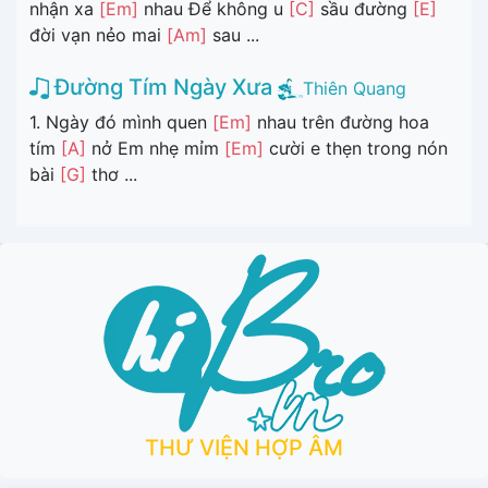
nhận xa
[Em]
nhau Để không u
[C]
sầu đường
[E]
đời vạn nẻo mai
[Am]
sau ...
Đường Tím Ngày Xưa
Thiên Quang
1. Ngày đó mình quen
[Em]
nhau trên đường hoa
tím
[A]
nở Em nhẹ mỉm
[Em]
cười e thẹn trong nón
bài
[G]
thơ ...
THƯ VIỆN HỢP ÂM