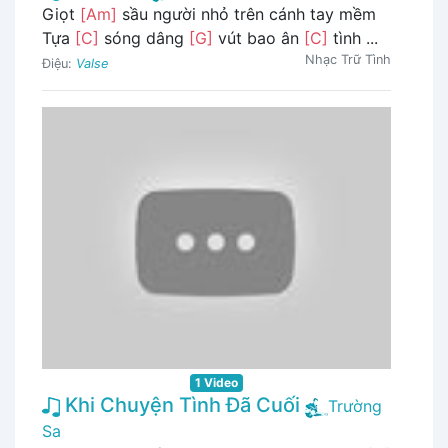
Giọt
[Am]
sầu người nhỏ trên cánh tay mềm
Tựa
[C]
sóng dâng
[G]
vút bao ân
[C]
tình ...
Nhạc Trữ Tình
Điệu:
Valse
1 Video
Khi Chuyện Tình Đã Cuối
Trường
Sa