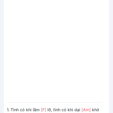
1. Tình có khi lầm
[F]
lỡ, tình có khi dại
[Am]
khờ