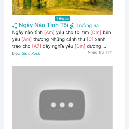
1 Video
Ngày Nào Tình Tôi
Trường Sa
Ngày nào tình
[Am]
yêu cho tôi tìm
[Dm]
bến
yêu
[Am]
thương Những cánh thư
[C]
xanh
trao cho
[A7]
đầy nghĩa yêu
[Dm]
đương ...
Nhạc Trữ Tình
Điệu:
Slow Rock