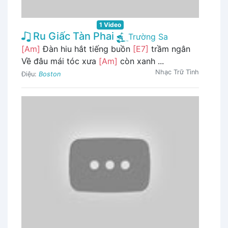
1 Video
Ru Giấc Tàn Phai
Trường Sa
[Am]
Đàn hiu hắt tiếng buồn
[E7]
trầm ngân
Về đâu mái tóc xưa
[Am]
còn xanh ...
Nhạc Trữ Tình
Điệu:
Boston