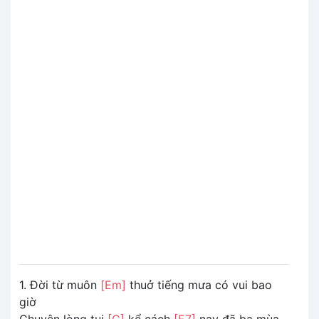
1. Đời từ muôn
[Em]
thuở tiếng mưa có vui bao
giờ
Chuyện lòng tui
[C]
kể cách
[E7]
nay đã ba mùa