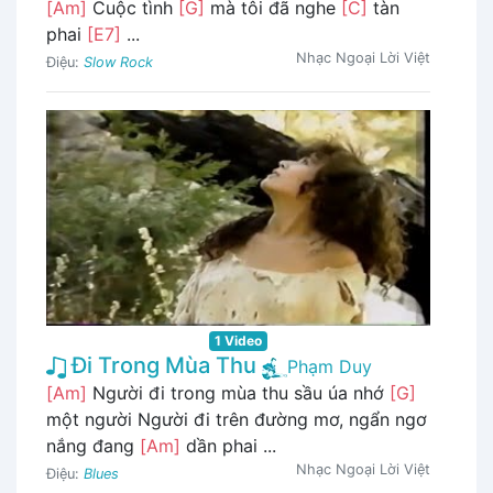
[Am]
Cuộc tình
[G]
mà tôi đã nghe
[C]
tàn
phai
[E7]
...
Nhạc Ngoại Lời Việt
Điệu:
Slow Rock
1 Video
Đi Trong Mùa Thu
Phạm Duy
[Am]
Người đi trong mùa thu sầu úa nhớ
[G]
một người Người đi trên đường mơ, ngẩn ngơ
nắng đang
[Am]
dần phai ...
Nhạc Ngoại Lời Việt
Điệu:
Blues