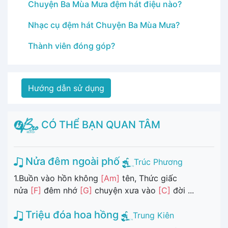
Chuyện Ba Mùa Mưa đệm hát điệu nào?
Nhạc cụ đệm hát Chuyện Ba Mùa Mưa?
Thành viên đóng góp?
Hướng dẫn sử dụng
CÓ THỂ BẠN QUAN TÂM
Nửa đêm ngoài phố
Trúc Phương
1.Buồn vào hồn không
[Am]
tên, Thức giấc
nửa
[F]
đêm nhớ
[G]
chuyện xưa vào
[C]
đời ...
Triệu đóa hoa hồng
Trung Kiên