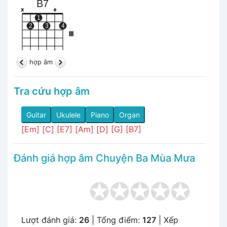
B7
x
o
1
2
3
4
III
hợp âm
Tra cứu hợp âm
Guitar
Ukulele
Piano
Organ
[Em]
[C]
[E7]
[Am]
[D]
[G]
[B7]
Đánh giá hợp âm Chuyện Ba Mùa Mưa
Lượt đánh giá:
26
| Tổng điểm:
127
| Xếp