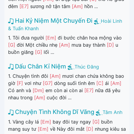
đêm
[E7]
sương nở tận tâm
[Am]
hồn ...
Hai Kỷ Niệm Một Chuyến Đi
Hoài Linh
& Tuấn Khanh
1. Tôi đưa người
[Em]
đi bước chân hoa mộng vào
[G]
đời Một chiều nhẹ
[Am]
mưa bay thành
[D]
u
buồn giăng
[G]
lối ...
Dấu Chân Kỉ Niệm
Thúc Đăng
1. Chuyện tình đôi
[Am]
mươi chan chứa không bao
giờ
[F]
vơi như
[G7]
dòng suối tình êm
[C]
ái
[Am]
Có anh và
[Dm]
em còn ai còn ai
[E7]
nữa đã yêu
nhau trong
[Am]
cuộc đời ...
Chuyện Tình Không Dĩ Vãng
Tâm Anh
1. Vàng cây lá
[Em]
bay đôi tay ngay
[G]
buồn
mang suy tư
[Em]
về Này đôi mắt
[D]
nhung kiêu sa