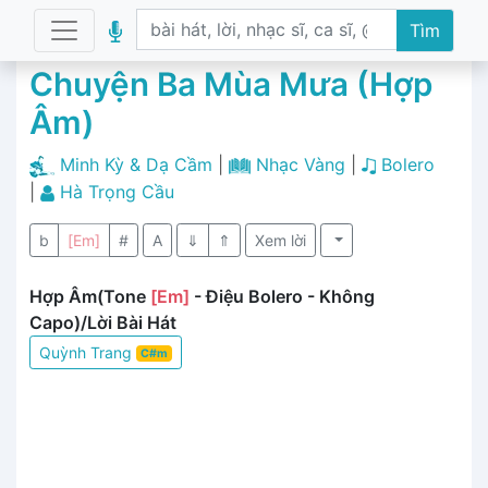
Tìm
Chuyện Ba Mùa Mưa (Hợp
Âm)
Minh Kỳ & Dạ Cầm
|
Nhạc Vàng
|
Bolero
|
Hà Trọng Cầu
b
[Em]
#
A
⇓
⇑
Xem lời
Hợp Âm(Tone
[Em]
- Điệu Bolero - Không
Capo)/Lời Bài Hát
Quỳnh Trang
C#m