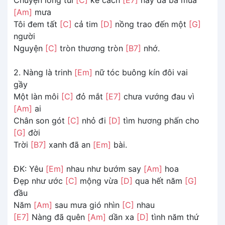
[Am]
mưa
Tôi đem tất
[C]
cả tim
[D]
nồng trao đến một
[G]
người
Nguyện
[C]
tròn thương tròn
[B7]
nhớ.
2. Nàng là trinh
[Em]
nữ tóc buông kín đôi vai
gầy
Một làn môi
[C]
đỏ mắt
[E7]
chưa vướng đau vì
[Am]
ai
Chân son gót
[C]
nhỏ đi
[D]
tìm hương phấn cho
[G]
đời
Trời
[B7]
xanh đã an
[Em]
bài.
ĐK: Yêu
[Em]
nhau như bướm say
[Am]
hoa
Đẹp như ước
[C]
mộng vừa
[D]
qua hết năm
[G]
đầu
Năm
[Am]
sau mưa gió nhìn
[C]
nhau
[E7]
Nàng đã quên
[Am]
dần xa
[D]
tình năm thứ