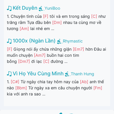
Kết Duyên
YuniBoo
1. Chuyện tình của
[F]
tôi và em trong sáng
[C]
như
trăng rằm Tựa đầu bên
[Dm]
nhau ta cùng mơ về
tương
[Am]
lai nhé em ...
1000x (Ngàn Lần)
Rhymastic
[F]
Giọng nói ấy chứa những giận
[Em7]
hờn Đâu ai
muốn chuyện
[Am7]
buồn hai con tim
bỗng
[Dm7]
đi lạc
[C]
đường ...
Vì Họ Yêu Cùng Mình
Thanh Hưng
1.
[C#]
Từ ngày chia tay hôm nay của
[Ab]
anh thế
nào
[Bbm]
Từ ngày xa em câu chuyện người
[Fm]
kia với anh ra sao ...