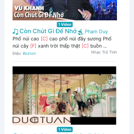
1 Video
Còn Chút Gì Để Nhớ
Phạm Duy
Phố núi cao
[C]
cao phố núi đầy sương Phố
núi cây
[F]
xanh trời thấp thật
[C]
buồn ...
Nhạc Trữ Tình
Điệu:
Boston
1 Video