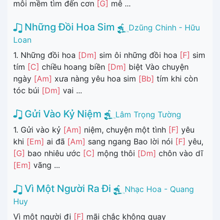
môi mềm tìm đến cơn
[G]
mê ...
Những Đồi Hoa Sim
Dzũng Chinh - Hữu
Loan
1. Những đồi hoa
[Dm]
sim ôi những đồi hoa
[F]
sim
tím
[C]
chiều hoang biền
[Dm]
biệt Vào chuyện
ngày
[Am]
xưa nàng yêu hoa sim
[Bb]
tím khi còn
tóc búi
[Dm]
vai ...
Gửi Vào Kỷ Niệm
Lâm Trọng Tường
1. Gửi vào kỷ
[Am]
niệm, chuyện một tình
[F]
yêu
khi
[Em]
ai đã
[Am]
sang ngang Bao lời nói
[F]
yêu,
[G]
bao nhiêu ước
[C]
mộng thôi
[Dm]
chôn vào dĩ
[Em]
vãng ...
Vì Một Người Ra Đi
Nhạc Hoa - Quang
Huy
Vì một người đi
[F]
mãi chắc không quay