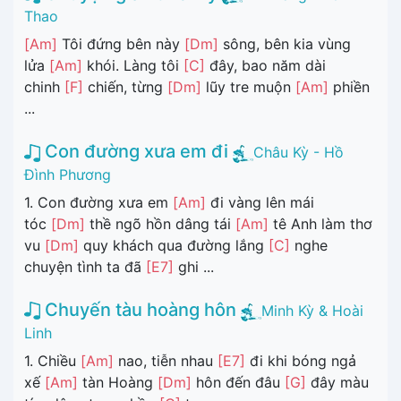
Thao
[Am]
Tôi đứng bên này
[Dm]
sông, bên kia vùng
lửa
[Am]
khói. Làng tôi
[C]
đây, bao năm dài
chinh
[F]
chiến, từng
[Dm]
lũy tre muộn
[Am]
phiền
...
Con đường xưa em đi
Châu Kỳ - Hồ
Đình Phương
1. Con đường xưa em
[Am]
đi vàng lên mái
tóc
[Dm]
thề ngõ hồn dâng tái
[Am]
tê Anh làm thơ
vu
[Dm]
quy khách qua đường lắng
[C]
nghe
chuyện tình ta đã
[E7]
ghi ...
Chuyến tàu hoàng hôn
Minh Kỳ & Hoài
Linh
1. Chiều
[Am]
nao, tiễn nhau
[E7]
đi khi bóng ngả
xế
[Am]
tàn Hoàng
[Dm]
hôn đến đâu
[G]
đây màu