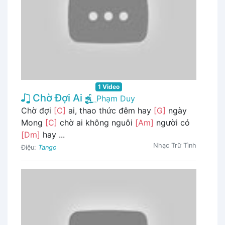
1 Video
Chờ Đợi Ai
Phạm Duy
Chờ đợi
[C]
ai, thao thức đêm hay
[G]
ngày
Mong
[C]
chờ ai không nguôi
[Am]
người có
[Dm]
hay ...
Nhạc Trữ Tình
Điệu:
Tango