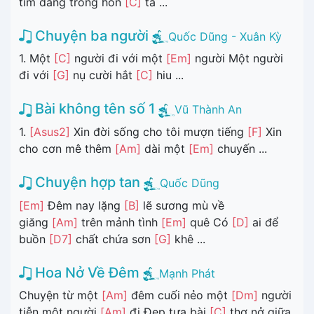
tím dâng trong hồn
[C]
ta ...
Chuyện ba người
Quốc Dũng - Xuân Kỳ
1. Một
[C]
người đi với một
[Em]
người Một người
đi với
[G]
nụ cười hắt
[C]
hiu ...
Bài không tên số 1
Vũ Thành An
1.
[Asus2]
Xin đời sống cho tôi mượn tiếng
[F]
Xin
cho cơn mê thêm
[Am]
dài một
[Em]
chuyến ...
Chuyện hợp tan
Quốc Dũng
[Em]
Đêm nay lặng
[B]
lẽ sương mù về
giăng
[Am]
trên mảnh tình
[Em]
quê Có
[D]
ai để
buồn
[D7]
chất chứa sơn
[G]
khê ...
Hoa Nở Về Đêm
Mạnh Phát
Chuyện từ một
[Am]
đêm cuối nẻo một
[Dm]
người
tiễn một người
[Am]
đi Đẹp tựa bài
[C]
thơ nở giữa