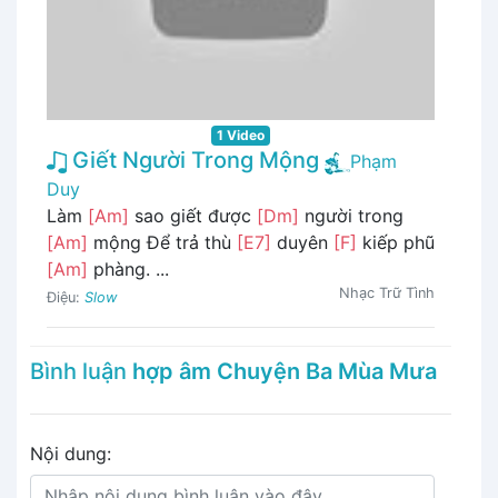
1 Video
Giết Người Trong Mộng
Phạm
Duy
Làm
[Am]
sao giết được
[Dm]
người trong
[Am]
mộng Để trả thù
[E7]
duyên
[F]
kiếp phũ
[Am]
phàng. ...
Nhạc Trữ Tình
Điệu:
Slow
Bình luận
hợp âm Chuyện Ba Mùa Mưa
Nội dung: