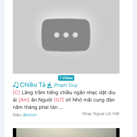
1 Video
Chiều Tà
Phạm Duy
[C]
Lắng trầm tiếng chiều ngân nhạc dặt dìu
ái
[Am]
ân Người
[G7]
ơi! Nhớ mãi cung đàn
năm tháng phai tàn ...
Nhạc Ngoại Lời Việt
Điệu:
Boston