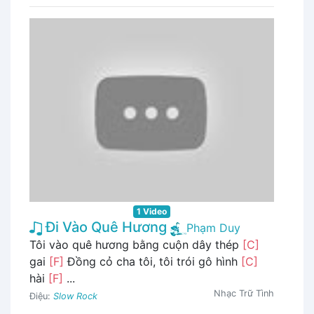
1 Video
Đi Vào Quê Hương
Phạm Duy
Tôi vào quê hương bằng cuộn dây thép
[C]
gai
[F]
Đồng cỏ cha tôi, tôi trói gô hình
[C]
hài
[F]
...
Nhạc Trữ Tình
Điệu:
Slow Rock