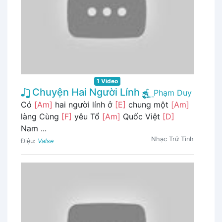
1 Video
Chuyện Hai Người Lính
Phạm Duy
Có
[Am]
hai người lính ở
[E]
chung một
[Am]
làng Cùng
[F]
yêu Tổ
[Am]
Quốc Việt
[D]
Nam ...
Nhạc Trữ Tình
Điệu:
Valse