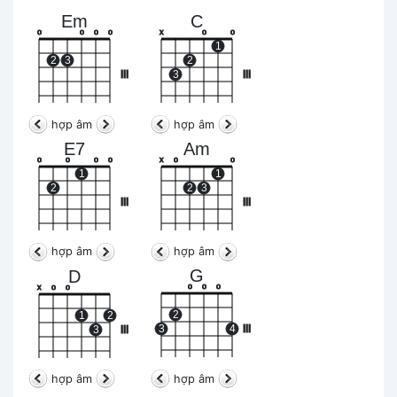
Em
C
o
o
o
o
x
o
o
1
2
3
2
III
3
III
hợp âm
hợp âm
E7
Am
o
o
o
o
x
o
o
1
1
2
2
3
III
III
hợp âm
hợp âm
G
D
o
o
o
x
o
o
2
1
2
3
4
III
3
III
hợp âm
hợp âm