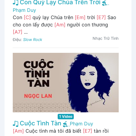
Con Quỳ Lạy Chúa Trên Trời
Phạm Duy
Con
[C]
quỳ lạy Chúa trên
[Em]
trời
[E7]
Sao
cho con lấy được
[Am]
người con thương
[A7]
...
Nhạc Trữ Tình
Điệu:
Slow Rock
1 Video
Cuộc Tình Tàn
Phạm Duy
[Am]
Cuộc tình mà tôi đã biết
[E7]
tàn rồi