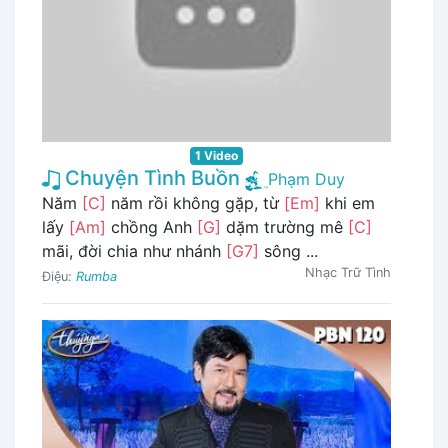
1 Video
Chuyện Tình Buồn
Phạm Duy
Năm
[C]
năm rồi không gặp, từ
[Em]
khi em
lấy
[Am]
chồng Anh
[G]
dặm trường mê
[C]
mãi, đời chia như nhánh
[G7]
sông ...
Nhạc Trữ Tình
Điệu:
Rumba