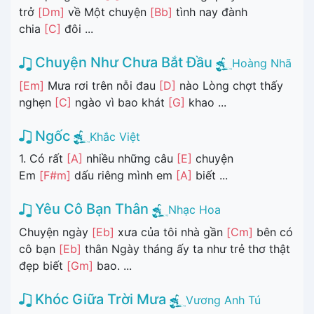
trở
[Dm]
về Một chuyện
[Bb]
tình nay đành
chia
[C]
đôi ...
Chuyện Như Chưa Bắt Đầu
Hoàng Nhã
[Em]
Mưa rơi trên nỗi đau
[D]
nào Lòng chợt thấy
nghẹn
[C]
ngào vì bao khát
[G]
khao ...
Ngốc
Khắc Việt
1. Có rất
[A]
nhiều những câu
[E]
chuyện
Em
[F#m]
dấu riêng mình em
[A]
biết ...
Yêu Cô Bạn Thân
Nhạc Hoa
Chuyện ngày
[Eb]
xưa của tôi nhà gần
[Cm]
bên có
cô bạn
[Eb]
thân Ngày tháng ấy ta như trẻ thơ thật
đẹp biết
[Gm]
bao. ...
Khóc Giữa Trời Mưa
Vương Anh Tú