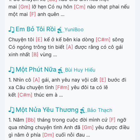
mai
[Gm]
lỡ hẹn Có nụ hôn
[Cm]
nào nhạt phai nếu
một mai
[F]
anh quên ...
Em Bỏ Tôi Rồi
YuniBoo
Chuyện tôi
[E]
kể ở kế bên kia dòng
[C#m]
sông
Có ngóng trông tin biết
[A]
được rằng có cô gái
xinh nhất
[B]
vùng ...
Một Phút Nữa
Bùi Huy Hiếu
1. Nhìn cô
[A]
gái, anh yêu nay vội cất
[E]
bước đi
xa Câu chuyện tình
[F#m]
yêu đôi ta có lẽ
kết
[C#m]
thúc em à ...
Một Nửa Yêu Thương
Bảo Thạch
1. Năm
[Bb]
tháng trong cuộc đời mình cứ
[F]
ngỡ
qua những chuyện tình Anh đã
[Gm]
yêu được điều
gì nằm ở phía
[Dm]
cuối nỗi đau ...