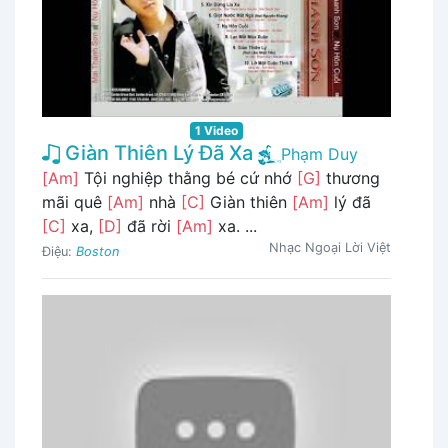
1 Video
Giàn Thiên Lý Đã Xa
Phạm Duy
[Am]
Tội nghiệp thằng bé cứ nhớ
[G]
thương
mãi quê
[Am]
nhà
[C]
Giàn thiên
[Am]
lý đã
[C]
xa,
[D]
đã rời
[Am]
xa. ...
Nhạc Ngoại Lời Việt
Điệu:
Boston