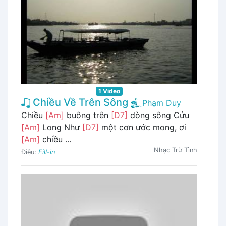
1 Video
Chiều Về Trên Sông
Phạm Duy
Chiều
[Am]
buông trên
[D7]
dòng sông Cửu
[Am]
Long Như
[D7]
một cơn ước mong, ơi
[Am]
chiều ...
Nhạc Trữ Tình
Điệu:
Fill-in