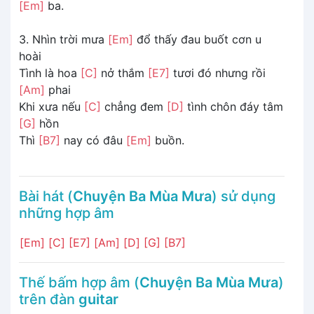
[Em]
ba.
3. Nhìn trời mưa
[Em]
đổ thấy đau buốt cơn u
hoài
Tình là hoa
[C]
nở thắm
[E7]
tươi đó nhưng rồi
[Am]
phai
Khi xưa nếu
[C]
chẳng đem
[D]
tình chôn đáy tâm
[G]
hồn
Thì
[B7]
nay có đâu
[Em]
buồn.
Bài hát (
Chuyện Ba Mùa Mưa
) sử dụng
những hợp âm
[Em]
[C]
[E7]
[Am]
[D]
[G]
[B7]
Thế bấm hợp âm (
Chuyện Ba Mùa Mưa
)
trên đàn
guitar