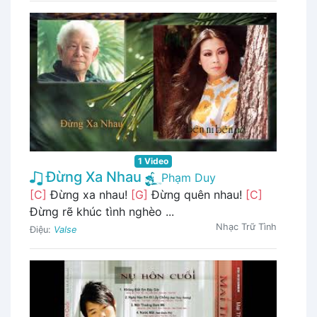
1 Video
Đừng Xa Nhau
Phạm Duy
[C]
Đừng xa nhau!
[G]
Đừng quên nhau!
[C]
Đừng rẽ khúc tình nghèo ...
Nhạc Trữ Tình
Điệu:
Valse