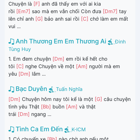
Chuyện là
[F]
anh đã thấy em với ai kia
rồi
[Em7]
sao mà em vẫn chối Còn đưa
[Dm7]
tay
lên chỉ anh
[G]
bảo anh sai rồi
[C]
chớ làm em mất
vui ...
Anh Thương Em Em Thương Ai
Đinh
Tùng Huy
1. Em đem chuyện
[Dm]
em rồi kể hết cho
tôi
[C]
nghe Chuyện về một
[Am]
người mà em
yêu
[Dm]
lắm ...
Bạc Duyên
Tuấn Nghĩa
[Dm]
Chuyện hôm nay tôi kể là một
[G]
câu chuyện
tình yêu Thật
[Bb]
buồn
[Am]
và thật
trái
[Dm]
ngang ...
Tình Ca Em Đến
K-ICM
1. Có chuyến xe
[Bb]
nào chờ anh nếu một