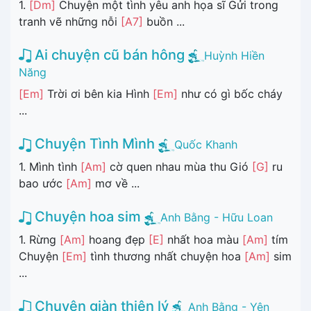
1.
[Dm]
Chuyện một tình yêu anh họa sĩ Gửi trong
tranh vẽ những nỗi
[A7]
buồn ...
Ai chuyện cũ bán hông
Huỳnh Hiền
Năng
[Em]
Trời ơi bên kia Hình
[Em]
như có gì bốc cháy
...
Chuyện Tình Mình
Quốc Khanh
1. Mình tình
[Am]
cờ quen nhau mùa thu Gió
[G]
ru
bao ước
[Am]
mơ về ...
Chuyện hoa sim
Anh Bằng - Hữu Loan
1. Rừng
[Am]
hoang đẹp
[E]
nhất hoa màu
[Am]
tím
Chuyện
[Em]
tình thương nhất chuyện hoa
[Am]
sim
...
Chuyện giàn thiên lý
Anh Bằng - Yên