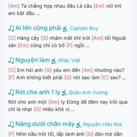
[Am]
Ta chẳng hợp nhau đâu Là câu
[Em]
nói khi
em bắt đầu ...
Ai lớn cũng phải
Captain Boy
[C]
Hàng cây
[G]
nhắm mắt khi trời
[Am]
tối Ngoài
sân
[Em]
cũng chỉ có bố
[F]
ngồi ...
Nguyện làm
Khắc Việt
[C]
Em hỏi anh
[G]
yêu em đến
[Am]
nhường nào?
[F]
Anh không biết phải
[G]
nói sao làm
[C]
sao? ...
Rót cho anh 1 ly
Quân Anh Vương
Rót cho anh một
[Am]
ly Đừng để đêm nay trôi qua
chỉ là nhạt
[G]
nhẽo khô vị ...
Nắng dưới chân mây
Nguyễn Hữu Kha
[F]
Nhìn bầu trời tối, lấp lánh ánh
[G]
đèn mờ dần