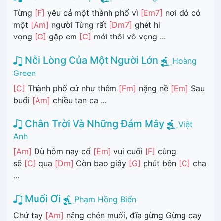
Từng
[F]
yêu cả một thành phố vì
[Em7]
nơi đó có
một
[Am]
người Từng rất
[Dm7]
ghét hi
vọng
[G]
gặp em
[C]
mới thôi vô vọng ...
Nỗi Lòng Của Một Người Lớn
Hoàng
Green
[C]
Thành phố cứ như thêm
[Fm]
nặng nề
[Em]
Sau
buổi
[Am]
chiều tan ca ...
Chân Trời Và Những Đám Mây
Việt
Anh
[Am]
Dù hôm nay cố
[Em]
vui cuối
[F]
cùng
sẽ
[C]
qua
[Dm]
Còn bao giây
[G]
phút bên
[C]
cha
...
Muối Ơi
Phạm Hồng Biển
Chứ tay
[Am]
nâng chén muối, đĩa gừng Gừng cay