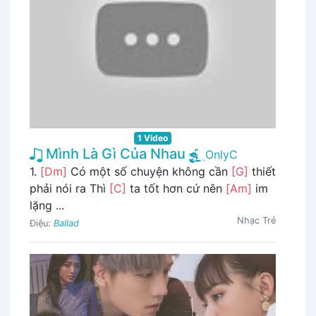
1 Video
Mình Là Gì Của Nhau
OnlyC
1.
[Dm]
Có một số chuyện không cần
[G]
thiết
phải nói ra Thì
[C]
ta tốt hơn cứ nên
[Am]
im
lặng ...
Nhạc Trẻ
Điệu:
Ballad