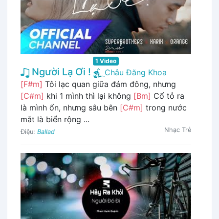
1 Video
Người Lạ Ơi !
Châu Đăng Khoa
[F#m]
Tôi lạc quan giữa đám đông, nhưng
[C#m]
khi 1 mình thì lại không
[Bm]
Cố tỏ ra
là mình ổn, nhưng sâu bên
[C#m]
trong nước
mắt là biển rộng ...
Nhạc Trẻ
Điệu:
Ballad