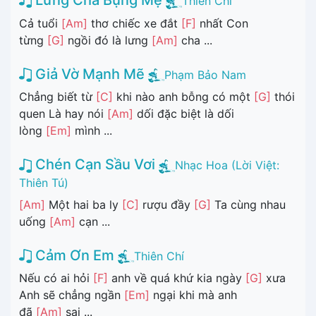
Thiên Chí
Cả tuổi
[Am]
thơ chiếc xe đắt
[F]
nhất Con
từng
[G]
ngồi đó là lưng
[Am]
cha ...
Giả Vờ Mạnh Mẽ
Phạm Bảo Nam
Chẳng biết từ
[C]
khi nào anh bỗng có một
[G]
thói
quen Là hay nói
[Am]
dối đặc biệt là dối
lòng
[Em]
mình ...
Chén Cạn Sầu Vơi
Nhạc Hoa (Lời Việt:
Thiên Tú)
[Am]
Một hai ba ly
[C]
rượu đầy
[G]
Ta cùng nhau
uống
[Am]
cạn ...
Cảm Ơn Em
Thiên Chí
Nếu có ai hỏi
[F]
anh về quá khứ kia ngày
[G]
xưa
Anh sẽ chẳng ngần
[Em]
ngại khi mà anh
đã
[Am]
sai ...