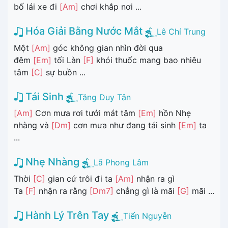
bố lái xe đi
[Am]
chơi khắp nơi ...
Hóa Giải Bằng Nước Mắt
Lê Chí Trung
Một
[Am]
góc không gian nhìn đời qua
đêm
[Em]
tối Làn
[F]
khói thuốc mang bao nhiêu
tâm
[C]
sự buồn ...
Tái Sinh
Tăng Duy Tân
[Am]
Cơn mưa rơi tưới mát tâm
[Em]
hồn Nhẹ
nhàng và
[Dm]
cơn mưa như đang tái sinh
[Em]
ta
...
Nhẹ Nhàng
Lã Phong Lâm
Thời
[C]
gian cứ trôi đi ta
[Am]
nhận ra gì
Ta
[F]
nhận ra rằng
[Dm7]
chẳng gì là mãi
[G]
mãi ...
Hành Lý Trên Tay
Tiến Nguyễn