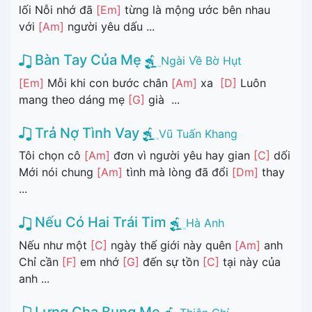
lối Nỗi nhớ đã
[Em]
từng là mộng ước bên nhau
với
[Am]
người yêu dấu ...
Bàn Tay Của Mẹ
Ngài Về Bờ Hụt
[Em]
Mỗi khi con bước chân
[Am]
xa
[D]
Luôn
mang theo dáng mẹ
[G]
già ...
Trả Nợ Tình Vay
Vũ Tuấn Khang
Tôi chọn cô
[Am]
đơn vì người yêu hay gian
[C]
dối
Mới nói chung
[Am]
tình mà lòng đã đổi
[Dm]
thay
...
Nếu Có Hai Trái Tim
Hà Anh
Nếu như một
[C]
ngày thế giới này quên
[Am]
anh
Chỉ cần
[F]
em nhớ
[G]
đến sự tồn
[C]
tại này của
anh ...
Lưng Cha Bụng Mẹ