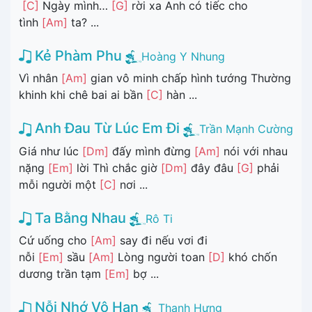
[C]
Ngày mình…
[G]
rời xa Anh có tiếc cho
tình
[Am]
ta? ...
Kẻ Phàm Phu
Hoàng Y Nhung
Vì nhân
[Am]
gian vô minh chấp hình tướng Thường
khinh khi chê bai ai bần
[C]
hàn ...
Anh Đau Từ Lúc Em Đi
Trần Mạnh Cường
Giá như lúc
[Dm]
đấy mình đừng
[Am]
nói với nhau
nặng
[Em]
lời Thì chắc giờ
[Dm]
đây đâu
[G]
phải
mỗi người một
[C]
nơi ...
Ta Bằng Nhau
Rô Ti
Cứ uống cho
[Am]
say đi nếu vơi đi
nỗi
[Em]
sầu
[Am]
Lòng người toan
[D]
khó chốn
dương trần tạm
[Em]
bợ ...
Nỗi Nhớ Vô Hạn
Thanh Hưng