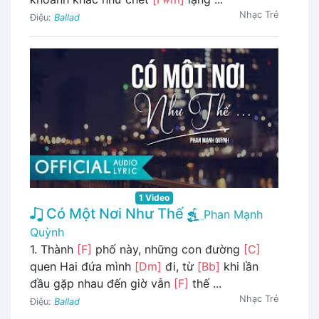
Nhạc Trẻ
Điệu:
Ballad
1 Video
Có Một Nơi Như Thế
Phan Mạnh
Quỳnh
1. Thành
[F]
phố này, những con đường
[C]
quen Hai đứa mình
[Dm]
đi, từ
[Bb]
khi lần
đầu gặp nhau đến giờ vẫn
[F]
thế ...
Nhạc Trẻ
Điệu:
Ballad