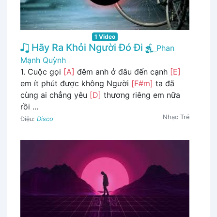
1 Video
Hãy Ra Khỏi Người Đó Đi
Phan
Mạnh Quỳnh
1. Cuộc gọi
[A]
đêm anh ở đâu đến cạnh
[E]
em ít phút được không Người
[F#m]
ta đã
cùng ai chẳng yêu
[D]
thương riêng em nữa
rồi ...
Nhạc Trẻ
Điệu:
Disco