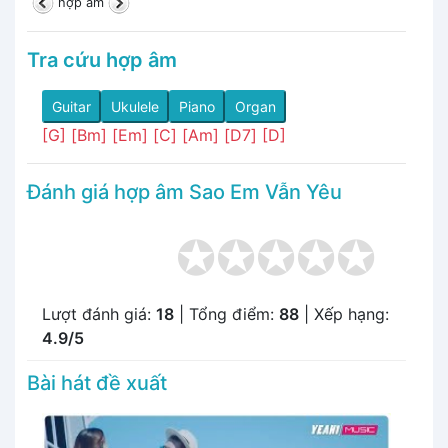
hợp âm
Tra cứu hợp âm
Guitar
Ukulele
Piano
Organ
[G]
[Bm]
[Em]
[C]
[Am]
[D7]
[D]
Đánh giá hợp âm Sao Em Vẫn Yêu
Lượt đánh giá:
18
| Tổng điểm:
88
| Xếp hạng:
4.9/5
Bài hát đề xuất