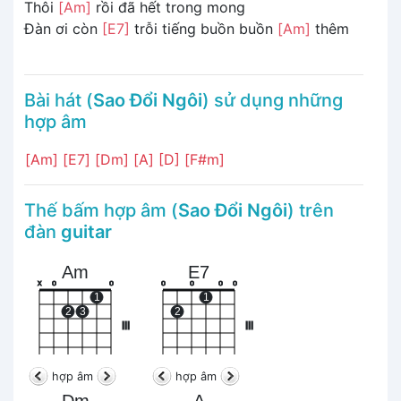
Thôi
[Am]
rồi đã hết trong mong
Đàn ơi còn
[E7]
trỗi tiếng buồn buồn
[Am]
thêm
Bài hát (
Sao Đổi Ngôi
) sử dụng những
hợp âm
[Am]
[E7]
[Dm]
[A]
[D]
[F#m]
Thế bấm hợp âm (
Sao Đổi Ngôi
) trên
đàn
guitar
Am
E7
x
o
o
o
o
o
o
1
1
2
3
2
III
III
hợp âm
hợp âm
Dm