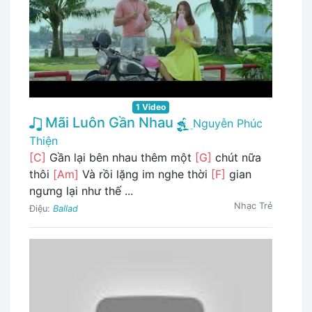
1 Video
Mãi Luôn Gần Nhau
Nguyễn Phúc
Thiện
[C]
Gần lại bên nhau thêm một
[G]
chút nữa
thôi
[Am]
Và rồi lặng im nghe thời
[F]
gian
ngưng lại như thế ...
Nhạc Trẻ
Điệu:
Ballad