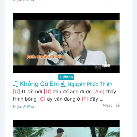
1 Video
Không Có Em
Nguyễn Phúc Thiện
[C]
Đi về nơi
[G]
đâu để anh được
[Am]
thấy
Hình bóng
[G]
ấy vẫn đang ở
[F]
đây ...
Nhạc Trẻ
Điệu:
Ballad