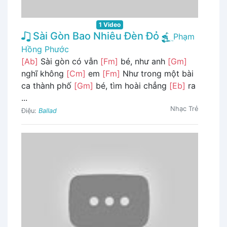
1 Video
Sài Gòn Bao Nhiêu Đèn Đỏ
Phạm
Hồng Phước
[Ab]
Sài gòn có vẫn
[Fm]
bé, như anh
[Gm]
nghĩ không
[Cm]
em
[Fm]
Như trong một bài
ca thành phố
[Gm]
bé, tìm hoài chẳng
[Eb]
ra
...
Nhạc Trẻ
Điệu:
Ballad