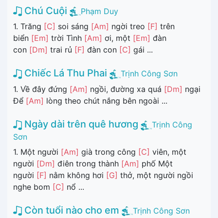
Chú Cuội
Phạm Duy
1. Trăng
[C]
soi sáng
[Am]
ngời treo
[F]
trên
biển
[Em]
trời Tình
[Am]
ơi, một
[Em]
đàn
con
[Dm]
trai rủ
[F]
đàn con
[C]
gái ...
Chiếc Lá Thu Phai
Trịnh Công Sơn
1. Về đây đứng
[Am]
ngồi, đường xa quá
[Dm]
ngại
Để
[Am]
lòng theo chút nắng bên ngoài ...
Ngày dài trên quê hương
Trịnh Công
Sơn
1. Một người
[Am]
già trong công
[C]
viên, một
người
[Dm]
điên trong thành
[Am]
phố Một
người
[F]
nằm không hơi
[G]
thở, một người ngồi
nghe bom
[C]
nổ ...
Còn tuổi nào cho em
Trịnh Công Sơn