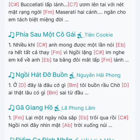
[C#]
Buccellati lấp lánh…
[C7]
ươm lên tai với nét
mặt rạng ngời
[Fm]
Maserati hai cánh…. ngăn cho
em tách biệt miệng đời ...
Phía Sau Một Cô Gái
Tiên Cookie
1. Nhiều khi
[C#]
anh mong được một lần nói
[Eb]
ra hết tất cả thay
[Fm]
vì Ngồi lặng
[C#]
im nghe
em kể về anh
[Eb]
ta bằng đôi mắt lấp
[Fm]
lánh ...
Ngồi Hát Đỡ Buồn
Nguyễn Hải Phong
1. Ở
[D]
đây là đâu cớ gì
[Bm]
tôi buồn rầu Chờ
[D]
ai thật lâu có gì
[Bm]
sai từ đầu ...
Gã Giang Hồ
Lã Phong Lâm
1.
[Fm]
Lại một ngày nữa sắp
[Eb]
trôi qua rồi
[C#]
Ngồi nơi đây nhìn mặt
[Ab]
trời xuống núi ...