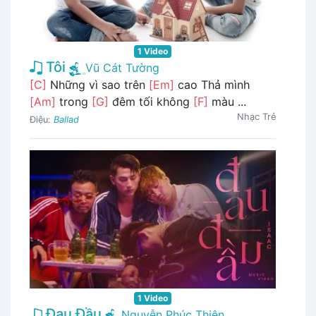
1 Video
Tôi
Vũ Cát Tường
[C]
Những vì sao trên
[Em]
cao Thả mình
[Am]
trong
[G]
đêm tối không
[F]
màu ...
Nhạc Trẻ
Điệu:
Ballad
1 Video
Đau Đầu
Nguyễn Phúc Thiện