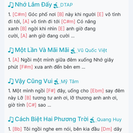
Nhớ Lắm Đấy
DTAP
1.
[C#m]
Góc phố nơi
[B]
này khi người
[E]
vô tình
đi tới,
[A]
vô tình đi tới
[C#m]
Có nắng
xanh
[B]
ngời khi nhìn
[E]
anh giờ đang
cười,
[A]
anh giờ đang cười ...
Một Lần Và Mãi Mãi
Vũ Quốc Việt
1.
[A]
Ngồi một mình giữa đêm xuống Nhớ giây
phút
[F#m]
xưa anh đến bên em ...
Vậy Cũng Vui
Mỹ Tâm
1. Một mình ngồi
[F#]
đây, uống cho
[Ebm]
say đêm
này Lỡ
[B]
tương tư anh ơi, lỡ thương anh anh ơi,
giờ tính
[C#]
sao ...
Cách Biệt Hai Phương Trời
Quang Huy
1.
[Bb]
Tôi ngồi nghe em nói, bên kia đầu
[Dm]
dây