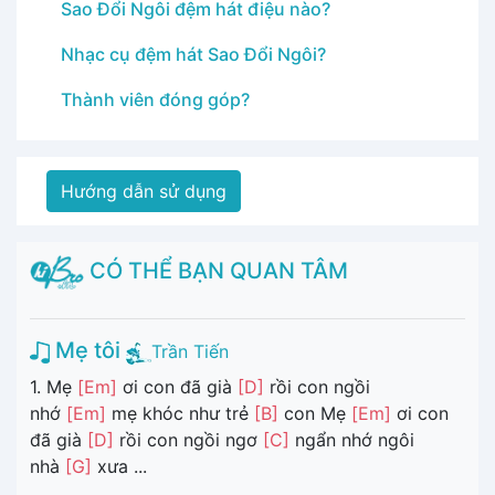
Sao Đổi Ngôi đệm hát điệu nào?
Nhạc cụ đệm hát Sao Đổi Ngôi?
Thành viên đóng góp?
Hướng dẫn sử dụng
CÓ THỂ BẠN QUAN TÂM
Mẹ tôi
Trần Tiến
1. Mẹ
[Em]
ơi con đã già
[D]
rồi con ngồi
nhớ
[Em]
mẹ khóc như trẻ
[B]
con Mẹ
[Em]
ơi con
đã già
[D]
rồi con ngồi ngơ
[C]
ngẩn nhớ ngôi
nhà
[G]
xưa ...