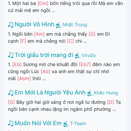
1. Một hai ba
[Dm]
bốn tiếng trôi qua rồi Mà em vẫn
cứ mải mê em ngồi ...
Người Vô Hình
Nhất Trung
1. Ngồi bên
[Am]
em mà chẳng thấy
[G]
em Đi
cạnh
[F]
em mà chẳng nói
[C]
chi ...
Trời giấu trời mang đi
ViruSs
1.
[Eb]
Sương mờ che khuất đồi
[Eb7]
đêm nào em
cũng ngồi Lúc
[Ab]
xa anh em thật sự chỉ nhớ
mãi
[Abm]
thôi ...
Em Mới Là Người Yêu Anh
Khắc Hưng
[G]
Bây giờ hai giờ sáng ở nơi ngã tư đường
[D]
Ta
ngồi bên cạnh nhau lặng im ngắm phố phường ...
Muốn Nói Với Em
T-Team