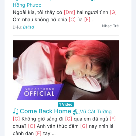
Hồng Phước
Ngoài kia, tôi thấy có
[Dm]
hai người tình
[G]
Ôm nhau không nỡ chia
[C]
lìa
[F]
...
Nhạc Trẻ
Điệu:
Ballad
1 Video
Come Back Home
Vũ Cát Tường
[C]
Không giờ sáng đi
[G]
qua em đã ngủ
[F]
chưa?
[C]
Anh vẫn thức đêm
[G]
nay nhìn lá
cành đan
[F]
tay ...