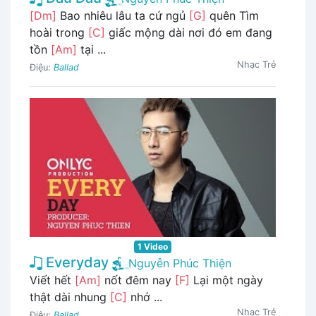
[Dm]
Bao nhiêu lâu ta cứ ngủ
[G]
quên Tìm
hoài trong
[C]
giấc mộng dài nơi đó em đang
tồn
[Am]
tại ...
Nhạc Trẻ
Điệu:
Ballad
1 Video
Everyday
Nguyễn Phúc Thiện
Viết hết
[Am]
nốt đêm nay
[F]
Lại một ngày
thật dài nhung
[C]
nhớ ...
Nhạc Trẻ
Điệu:
Ballad