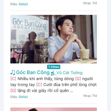
Nhạc Trẻ
Điệu:
Ballad
1 Video
Góc Ban Công
Vũ Cát Tường
[C]
Nhiều khi anh thấy, từng dòng
[G]
người
tay trong tay
[C]
Cười đùa trên phố lòng chợt
[G]
lặng đi vài giây rồi cố quên ...
Nhạc Trẻ
Điệu:
Ballad