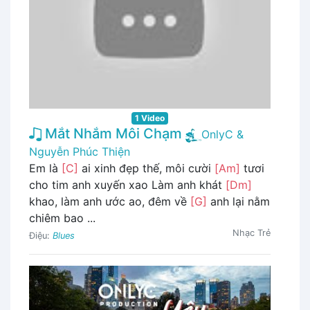
1 Video
Mắt Nhắm Môi Chạm
OnlyC &
Nguyễn Phúc Thiện
Em là
[C]
ai xinh đẹp thế, môi cười
[Am]
tươi
cho tim anh xuyến xao Làm anh khát
[Dm]
khao, làm anh ước ao, đêm về
[G]
anh lại nằm
chiêm bao ...
Nhạc Trẻ
Điệu:
Blues