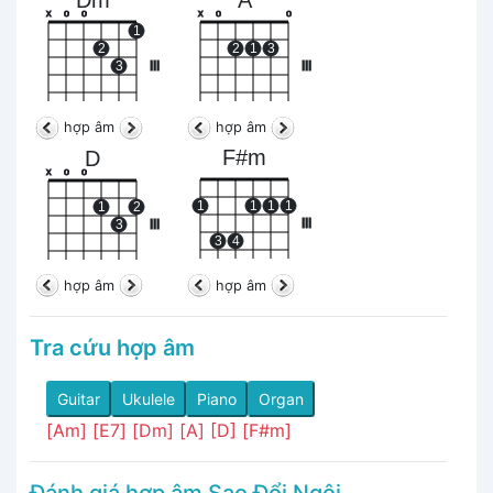
A
x
o
o
x
o
o
1
2
2
1
3
3
III
III
hợp âm
hợp âm
F#m
D
x
o
o
1
1
1
1
1
2
III
3
III
3
4
hợp âm
hợp âm
Tra cứu hợp âm
Guitar
Ukulele
Piano
Organ
[Am]
[E7]
[Dm]
[A]
[D]
[F#m]