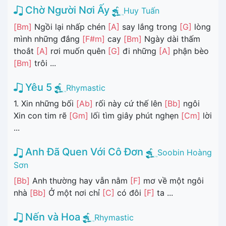
Chờ Người Nơi Ấy
Huy Tuấn
[Bm]
Ngồi lại nhấp chén
[A]
say lắng trong
[G]
lòng
mình những đắng
[F#m]
cay
[Bm]
Ngày dài thấm
thoắt
[A]
rơi muốn quên
[G]
đi những
[A]
phận bèo
[Bm]
trôi ...
Yêu 5
Rhymastic
1. Xin những bối
[Ab]
rối này cứ thế lên
[Bb]
ngôi
Xin con tim rẽ
[Gm]
lối tìm giây phút nghẹn
[Cm]
lời
...
Anh Đã Quen Với Cô Đơn
Soobin Hoàng
Sơn
[Bb]
Anh thường hay vẫn nằm
[F]
mơ về một ngôi
nhà
[Bb]
Ở một nơi chỉ
[C]
có đôi
[F]
ta ...
Nến và Hoa
Rhymastic