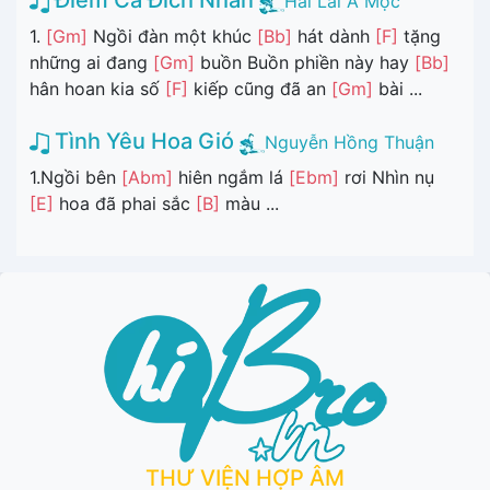
Điểm Ca Đích Nhân
Hải Lai A Mộc
1.
[Gm]
Ngồi đàn một khúc
[Bb]
hát dành
[F]
tặng
những ai đang
[Gm]
buồn Buồn phiền này hay
[Bb]
hân hoan kia số
[F]
kiếp cũng đã an
[Gm]
bài ...
Tình Yêu Hoa Gió
Nguyễn Hồng Thuận
1.Ngồi bên
[Abm]
hiên ngắm lá
[Ebm]
rơi Nhìn nụ
[E]
hoa đã phai sắc
[B]
màu ...
THƯ VIỆN HỢP ÂM