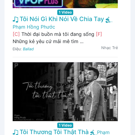
1 Video
Tôi Nói Gì Khi Nói Về Chia Tay
Phạm Hồng Phước
[C]
Thời đại buồn mà tôi đang sống
[F]
Những kẻ yêu cứ mải mê tìm ...
Nhạc Trẻ
Điệu:
Ballad
1 Video
Tôi Thương Tôi Thật Thà
Phạm