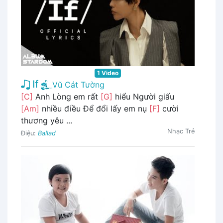
1 Video
If
Vũ Cát Tường
[C]
Anh Lòng em rất
[G]
hiểu Người giấu
[Am]
nhiều điều Để đổi lấy em nụ
[F]
cười
thương yêu ...
Nhạc Trẻ
Điệu:
Ballad