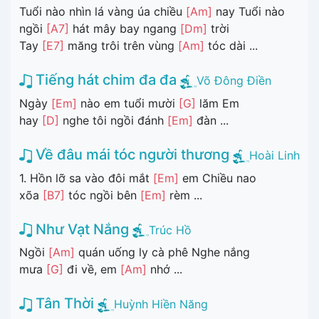
Tuổi nào nhìn lá vàng úa chiều
[Am]
nay Tuổi nào
ngồi
[A7]
hát mây bay ngang
[Dm]
trời
Tay
[E7]
măng trôi trên vùng
[Am]
tóc dài ...
Tiếng hát chim đa đa
Võ Đông Điền
Ngày
[Em]
nào em tuổi mười
[G]
lăm Em
hay
[D]
nghe tôi ngồi đánh
[Em]
đàn ...
Về đâu mái tóc người thương
Hoài Linh
1. Hồn lỡ sa vào đôi mắt
[Em]
em Chiều nao
xõa
[B7]
tóc ngồi bên
[Em]
rèm ...
Như Vạt Nắng
Trúc Hồ
Ngồi
[Am]
quán uống ly cà phê Nghe nắng
mưa
[G]
đi về, em
[Am]
nhớ ...
Tân Thời
Huỳnh Hiền Năng