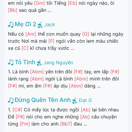
em nói yêu
[Gm]
tôi Tiếng
[Eb]
nói ngày nào, ôi
[Bb]
sao quá gần ...
Mẹ Ơi 2
Jack
Nếu có
[Am]
thể con muốn quay
[G]
lại những ngày
trước Nơi mà mái
[F]
ngói vẫn còn lem màu chiếc
xe cũ
[C]
kĩ chưa trầy xước ...
Tỏ Tình
Jang Nguyễn
1. Là bình
[Abm]
yên trên đôi
[F#]
tay, em lấp
[F#]
lánh rạng
[Abm]
ngời Là bình
[Abm]
minh trên đôi
[F#]
mi, em ấm
[F#]
áp dịu
[Abm]
dàng ...
Đừng Quên Tên Anh
Đạt G
1.
[C#]
Có mấy lúc ta được ngồi
[Ab]
lại bên nhau
Để
[F#]
nói cho em nghe những
[Ab]
câu chuyện
từng
[Fm]
làm cho anh
[Bb7]
đau ...