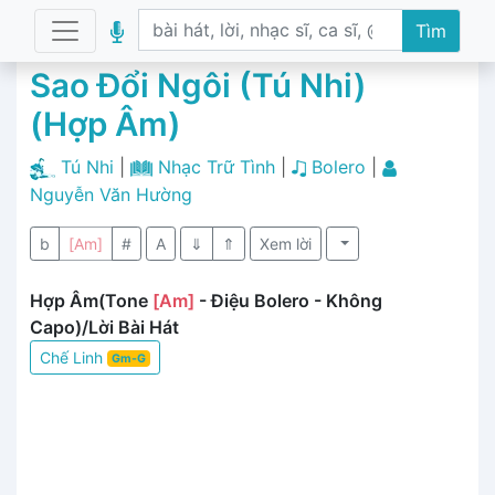
Tìm
Sao Đổi Ngôi (Tú Nhi)
(Hợp Âm)
Tú Nhi
|
Nhạc Trữ Tình
|
Bolero
|
Nguyễn Văn Hường
b
[Am]
#
A
⇓
⇑
Xem lời
Hợp Âm(Tone
[Am]
- Điệu Bolero - Không
Capo)/Lời Bài Hát
Chế Linh
Gm-G