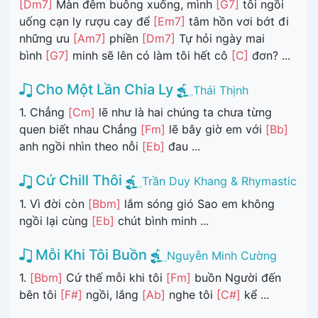
[Dm7]
Màn đêm buông xuống, mình
[G7]
tôi ngồi
uống cạn ly rượu cay để
[Em7]
tâm hồn vơi bớt đi
những ưu
[Am7]
phiền
[Dm7]
Tự hỏi ngày mai
bình
[G7]
minh sẽ lên có làm tôi hết cô
[C]
đơn? ...
Cho Một Lần Chia Ly
Thái Thịnh
1. Chẳng
[Cm]
lẽ như là hai chúng ta chưa từng
quen biết nhau Chẳng
[Fm]
lẽ bây giờ em với
[Bb]
anh ngồi nhìn theo nỗi
[Eb]
đau ...
Cứ Chill Thôi
Trần Duy Khang & Rhymastic
1. Vì đời còn
[Bbm]
lắm sóng gió Sao em không
ngồi lại cùng
[Eb]
chút bình minh ...
Mỗi Khi Tôi Buồn
Nguyễn Minh Cường
1.
[Bbm]
Cứ thế mỗi khi tôi
[Fm]
buồn Người đến
bên tôi
[F#]
ngồi, lắng
[Ab]
nghe tôi
[C#]
kể ...