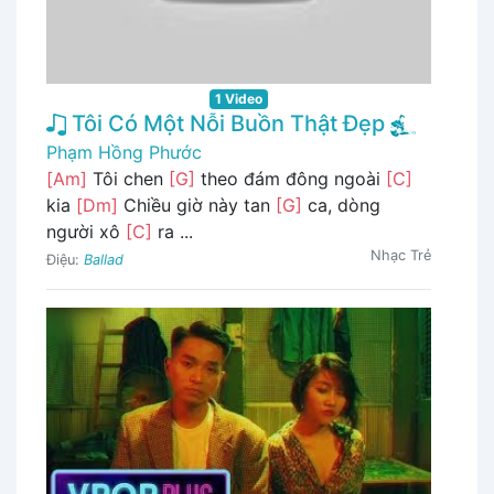
1 Video
Tôi Có Một Nỗi Buồn Thật Đẹp
Phạm Hồng Phước
[Am]
Tôi chen
[G]
theo đám đông ngoài
[C]
kia
[Dm]
Chiều giờ này tan
[G]
ca, dòng
người xô
[C]
ra ...
Nhạc Trẻ
Điệu:
Ballad