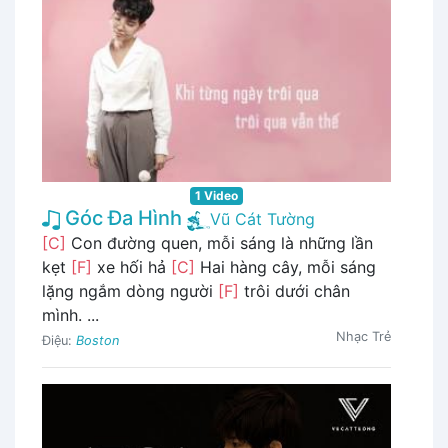
1 Video
Góc Đa Hình
Vũ Cát Tường
[C]
Con đường quen, mỗi sáng là những lần
kẹt
[F]
xe hối hả
[C]
Hai hàng cây, mỗi sáng
lặng ngắm dòng người
[F]
trôi dưới chân
mình. ...
Nhạc Trẻ
Điệu:
Boston