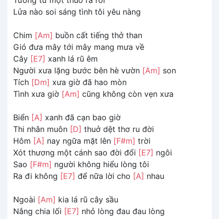
Lửa nào soi sáng tình tôi yêu nàng
Chim
[Am]
buồn cất tiếng thở than
Gió đưa mây tới mây mang mưa về
Cây
[E7]
xanh lá rũ êm
Người xưa lặng bước bên hè vườn
[Am]
son
Tích
[Dm]
xưa giờ đã hao mòn
Tình xưa giờ
[Am]
cũng không còn vẹn xưa
Biển
[A]
xanh đã cạn bao giờ
Thi nhân muôn
[D]
thuở dệt thơ ru đời
Hôm
[A]
nay ngữa mặt lên
[F#m]
trời
Xót thương một cánh sao đời đổi
[E7]
ngôi
Sao
[F#m]
người không hiểu lòng tôi
Ra đi không
[E7]
để nữa lời cho
[A]
nhau
Ngoài
[Am]
kia lá rũ cây sầu
Nắng chia lối
[E7]
nhỏ lòng đau đau lòng