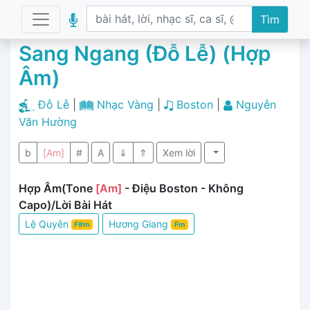
Tìm
Sang Ngang (Đỗ Lễ) (Hợp
Âm)
Đỗ Lễ
|
Nhạc Vàng
|
Boston
|
Nguyễn
Văn Hường
b
[Am]
#
A
⇓
⇑
Xem lời
Hợp Âm(Tone
[Am]
- Điệu Boston - Không
Capo)/Lời Bài Hát
Lệ Quyên
Hương Giang
F#m
Fm