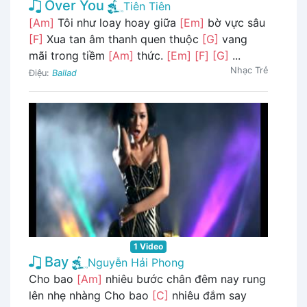
Over You
Tiên Tiên
[Am]
Tôi như loay hoay giữa
[Em]
bờ vực sâu
[F]
Xua tan âm thanh quen thuộc
[G]
vang
mãi trong tiềm
[Am]
thức.
[Em]
[F]
[G]
...
Nhạc Trẻ
Điệu:
Ballad
1 Video
Bay
Nguyễn Hải Phong
Cho bao
[Am]
nhiêu bước chân đêm nay rung
lên nhẹ nhàng Cho bao
[C]
nhiêu đắm say