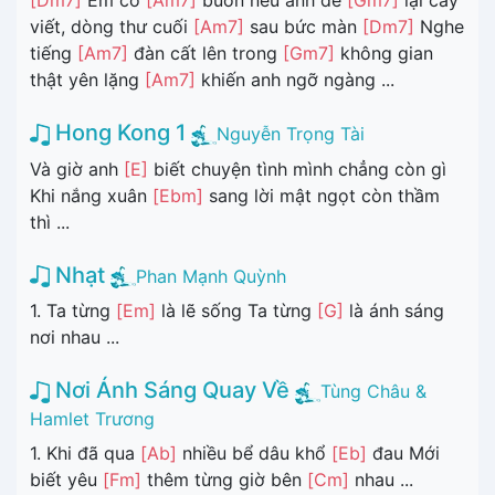
[Dm7]
Em có
[Am7]
buồn nếu anh để
[Gm7]
lại cây
viết, dòng thư cuối
[Am7]
sau bức màn
[Dm7]
Nghe
tiếng
[Am7]
đàn cất lên trong
[Gm7]
không gian
thật yên lặng
[Am7]
khiến anh ngỡ ngàng ...
Hong Kong 1
Nguyễn Trọng Tài
Và giờ anh
[E]
biết chuyện tình mình chẳng còn gì
Khi nắng xuân
[Ebm]
sang lời mật ngọt còn thầm
thì ...
Nhạt
Phan Mạnh Quỳnh
1. Ta từng
[Em]
là lẽ sống Ta từng
[G]
là ánh sáng
nơi nhau ...
Nơi Ánh Sáng Quay Về
Tùng Châu &
Hamlet Trương
1. Khi đã qua
[Ab]
nhiều bể dâu khổ
[Eb]
đau Mới
biết yêu
[Fm]
thêm từng giờ bên
[Cm]
nhau ...