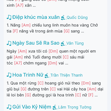
xinh
[A7]
xắn ...
Điệp khúc mùa xuân
Quốc Dũng
1. Nắng
[Am]
chiếu lung linh muôn hoa vàng Chở
tia
[F]
nắng về trong ánh mùa
[G]
sang ...
Ngày Sau Sẽ Ra Sao
Vân Tùng
Ngày
[Am]
xưa tôi có
[Dm]
quen một người em
gái
[Am]
nhỏ Tuổi đang mười
[C]
sáu mái
tóc
[A7]
chớm ngang
[Dm]
vai ...
Hoa Trinh Nữ
Trần Thiện Thanh
1. Qua một rừng
[C]
hoang gió núi theo
[Dm]
sang
giũ bụi
[G]
đường trên
[C]
vai Hái cây hoa
[Am]
dại
lẻ loi bên
[G]
đường gọi là hoa trinh
[C]
nữ
[F]
...
Gửi Vào Kỷ Niệm
Lâm Trọng Tường