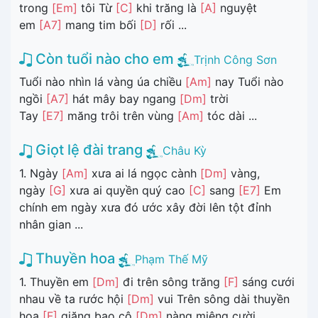
trong
[Em]
tôi Từ
[C]
khi trăng là
[A]
nguyệt
em
[A7]
mang tim bối
[D]
rối ...
Còn tuổi nào cho em
Trịnh Công Sơn
Tuổi nào nhìn lá vàng úa chiều
[Am]
nay Tuổi nào
ngồi
[A7]
hát mây bay ngang
[Dm]
trời
Tay
[E7]
măng trôi trên vùng
[Am]
tóc dài ...
Giọt lệ đài trang
Châu Kỳ
1. Ngày
[Am]
xưa ai lá ngọc cành
[Dm]
vàng,
ngày
[G]
xưa ai quyền quý cao
[C]
sang
[E7]
Em
chính em ngày xưa đó ước xây đời lên tột đỉnh
nhân gian ...
Thuyền hoa
Phạm Thế Mỹ
1. Thuyền em
[Dm]
đi trên sông trăng
[F]
sáng cưới
nhau về ta rước hội
[Dm]
vui Trên sông dài thuyền
hoa
[F]
giăng bao cô
[Dm]
nàng miệng cười