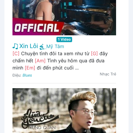
1 Video
Xin Lỗi
Mỹ Tâm
[C]
Chuyện tình đôi ta xem như từ
[G]
đây
chấm hết
[Am]
Tình yêu hôm qua đã đưa
mình
[Em]
đi đến phút cuối ...
Nhạc Trẻ
Điệu:
Blues