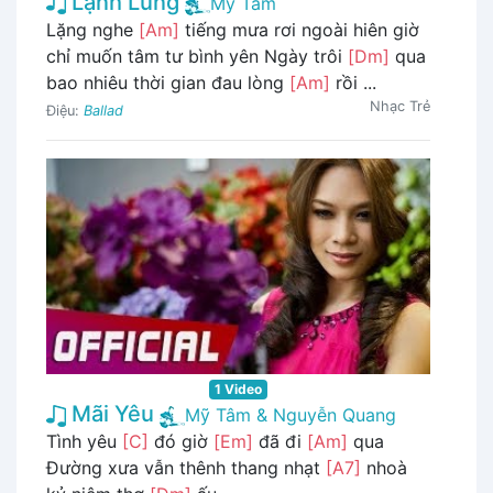
Lạnh Lùng
Mỹ Tâm
Lặng nghe
[Am]
tiếng mưa rơi ngoài hiên giờ
chỉ muốn tâm tư bình yên Ngày trôi
[Dm]
qua
bao nhiêu thời gian đau lòng
[Am]
rồi ...
Nhạc Trẻ
Điệu:
Ballad
1 Video
Mãi Yêu
Mỹ Tâm & Nguyễn Quang
Tình yêu
[C]
đó giờ
[Em]
đã đi
[Am]
qua
Đường xưa vẫn thênh thang nhạt
[A7]
nhoà