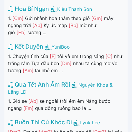
Hoa Bỉ Ngạn
Kiều Thanh Sơn
1.
[Cm]
Gửi nhành hoa thắm theo gió
[Gm]
mây
ngang trời
[Ab]
Ký ức mập
[Bb]
mờ như
gió
[Eb]
sương ...
Kết Duyên
YuniBoo
1. Chuyện tình của
[F]
tôi và em trong sáng
[C]
như
trăng rằm Tựa đầu bên
[Dm]
nhau ta cùng mơ về
tương
[Am]
lai nhé em ...
Qua Tết Anh Ấm Rồi
Nguyễn Khoa &
Lăng LD
1. Gió se
[Ab]
se ngoài trời êm êm Nàng bước
ngang
[Fm]
qua đồng ruông bao la ...
Buồn Thì Cứ Khóc Đi
Lynk Lee