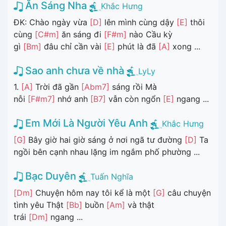
Ăn Sáng Nha
Khắc Hưng
ĐK: Chào ngày vừa
[D]
lên mình cùng dậy
[E]
thôi
cùng
[C#m]
ăn sáng đi
[F#m]
nào Cầu kỳ
gì
[Bm]
đâu chỉ cần vài
[E]
phút là đã
[A]
xong ...
Sao anh chưa về nhà
LyLy
1.
[A]
Trời đã gần
[Abm7]
sáng rồi Mà
nỗi
[F#m7]
nhớ anh
[B7]
vẫn còn ngổn
[E]
ngang ...
Em Mới Là Người Yêu Anh
Khắc Hưng
[G]
Bây giờ hai giờ sáng ở nơi ngã tư đường
[D]
Ta
ngồi bên cạnh nhau lặng im ngắm phố phường ...
Bạc Duyên
Tuấn Nghĩa
[Dm]
Chuyện hôm nay tôi kể là một
[G]
câu chuyện
tình yêu Thật
[Bb]
buồn
[Am]
và thật
trái
[Dm]
ngang ...