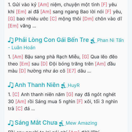
1. Gửi vào kỷ
[Am]
niệm, chuyện một tình
[F]
yêu
khi
[Em]
ai đã
[Am]
sang ngang Bao lời nói
[F]
yêu,
[G]
bao nhiêu ước
[C]
mộng thôi
[Dm]
chôn vào dĩ
[Em]
vãng ...
Phải Lòng Con Gái Bến Tre
Phan Ni Tấn
- Luân Hoán
1.
[Am]
Bậu sang phà Rạch Miễu,
[G]
Qua lẽo đẽo
theo
[Em]
sau
[D]
Đội bóng trăng trên
[Am]
đầu
màu
[D]
hường như áo cô
[E7]
dâu ...
Anh Thanh Niên
HuyR
1.
[C]
Anh thanh niên năm
[G]
nay đã ngót nghét
30
[Am]
rồi Sáng mua 5 nghìn
[F]
xôi, tối 3 nghìn
trà
[C]
đá ...
Sáng Mắt Chưa
Mew Amazing