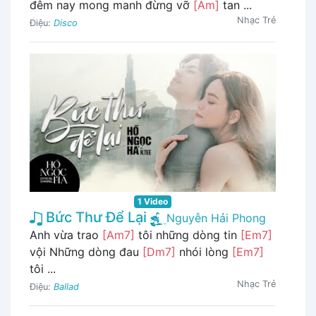
đêm nay mong manh đừng vỡ
[Am]
tan ...
Nhạc Trẻ
Điệu:
Disco
1 Video
Bức Thư Để Lại
Nguyễn Hải Phong
Anh vừa trao
[Am7]
tôi những dòng tin
[Em7]
vội Những dòng đau
[Dm7]
nhói lòng
[Em7]
tôi ...
Nhạc Trẻ
Điệu:
Ballad