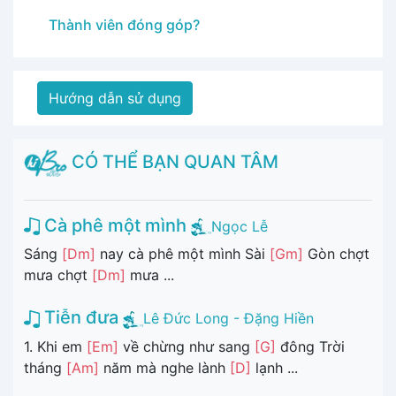
Thành viên đóng góp?
Hướng dẫn sử dụng
CÓ THỂ BẠN QUAN TÂM
Cà phê một mình
Ngọc Lễ
Sáng
[Dm]
nay cà phê một mình Sài
[Gm]
Gòn chợt
mưa chợt
[Dm]
mưa ...
Tiễn đưa
Lê Đức Long - Đặng Hiền
1. Khi em
[Em]
về chừng như sang
[G]
đông Trời
tháng
[Am]
năm mà nghe lành
[D]
lạnh ...