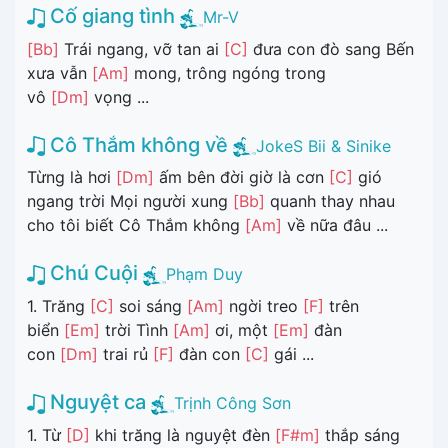
Cố giang tình
Mr-V
[Bb]
Trái ngang, vỡ tan ai
[C]
đưa con đò sang Bến
xưa vẫn
[Am]
mong, trông ngóng trong
vô
[Dm]
vọng ...
Cô Thắm không về
JokeS Bii & Sinike
Từng là hơi
[Dm]
ấm bên đời giờ là cơn
[C]
gió
ngang trời Mọi người xung
[Bb]
quanh thay nhau
cho tôi biết Cô Thắm không
[Am]
về nữa đâu ...
Chú Cuội
Phạm Duy
1. Trăng
[C]
soi sáng
[Am]
ngời treo
[F]
trên
biển
[Em]
trời Tình
[Am]
ơi, một
[Em]
đàn
con
[Dm]
trai rủ
[F]
đàn con
[C]
gái ...
Nguyệt ca
Trịnh Công Sơn
1. Từ
[D]
khi trăng là nguyệt đèn
[F#m]
thắp sáng