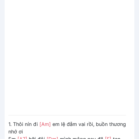
1. Thôi nín đi
[Am]
em lệ đẫm vai rồi, buồn thương
nhớ ơi
Em
[A7]
hỡi đôi
[Dm]
mình mộng nay đã
[F]
tan,