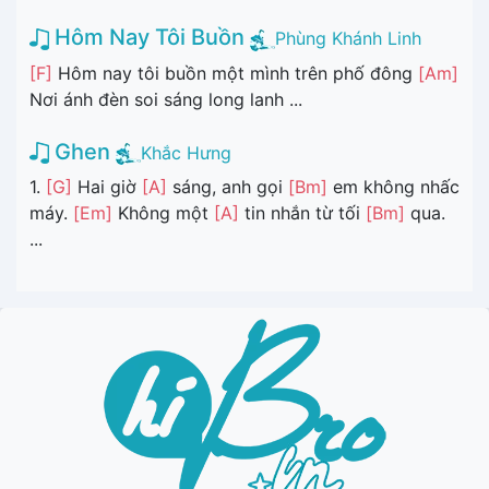
Hôm Nay Tôi Buồn
Phùng Khánh Linh
[F]
Hôm nay tôi buồn một mình trên phố đông
[Am]
Nơi ánh đèn soi sáng long lanh ...
Ghen
Khắc Hưng
1.
[G]
Hai giờ
[A]
sáng, anh gọi
[Bm]
em không nhấc
máy.
[Em]
Không một
[A]
tin nhắn từ tối
[Bm]
qua.
...