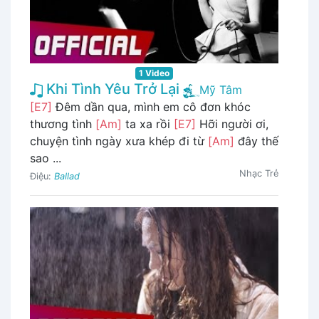
1 Video
Khi Tình Yêu Trở Lại
Mỹ Tâm
[E7]
Đêm dần qua, mình em cô đơn khóc
thương tình
[Am]
ta xa rồi
[E7]
Hỡi người ơi,
chuyện tình ngày xưa khép đi từ
[Am]
đây thế
sao ...
Nhạc Trẻ
Điệu:
Ballad