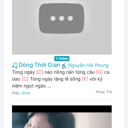
1 Video
Dòng Thời Gian
Nguyễn Hải Phong
Từng ngày
[C]
nào nồng nàn từng câu
[G]
ca
dao
[C]
Từng ngày lặng lẽ sống
[F]
với kỷ
niệm ngọt ngào ...
Nhạc Trẻ
Điệu:
Slow