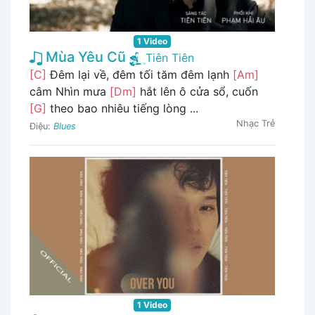
1 Video
Mùa Yêu Cũ
Tiên Tiên
[C]
Đêm lại về, đêm tối tăm đêm lạnh
[Am]
câm Nhìn mưa
[Dm]
hắt lên ô cửa sổ, cuốn
[G]
theo bao nhiêu tiếng lòng ...
Nhạc Trẻ
Điệu:
Blues
1 Video