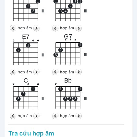
1
1
1
1
2
2
3
III
3
4
III
hợp âm
hợp âm
G7
E7
o
o
o
o
o
o
o
1
1
2
2
3
III
III
hợp âm
hợp âm
C
Bb
x
o
o
x
1
1
1
2
3
III
3
3
3
III
hợp âm
hợp âm
Tra cứu hợp âm