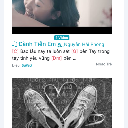
1 Video
Đành Tiễn Em
Nguyễn Hải Phong
[C]
Bao lâu nay ta luôn sát
[G]
bên Tay trong
tay tình yêu vững
[Dm]
bền ...
Nhạc Trẻ
Điệu:
Ballad