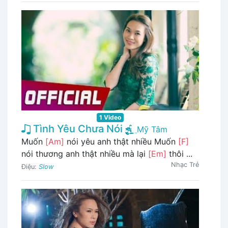
1 Video
Tình Yêu Chưa Nói
Mỹ Tâm
Muốn
[Am]
nói yêu anh thật nhiều Muốn
[F]
nói thương anh thật nhiều mà lại
[Em]
thôi ...
Nhạc Trẻ
Điệu:
Slow