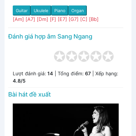
Guitar
Ukulele
Piano
Organ
[Am]
[A7]
[Dm]
[F]
[E7]
[G7]
[C]
[Bb]
Đánh giá hợp âm Sang Ngang
Lượt đánh giá:
14
| Tổng điểm:
67
| Xếp hạng:
4.8/5
Bài hát đề xuất