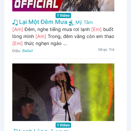
1 Video
Lại Một Đêm Mưa
Mỹ Tâm
[Am]
Đêm, nghe tiếng mưa rơi lạnh
[Em]
buốt
lòng mình
[Am]
Trong, đêm vắng còn em thao
[Em]
thức nghẹn ngào ...
Nhạc Trẻ
Điệu:
Ballad
1 Video