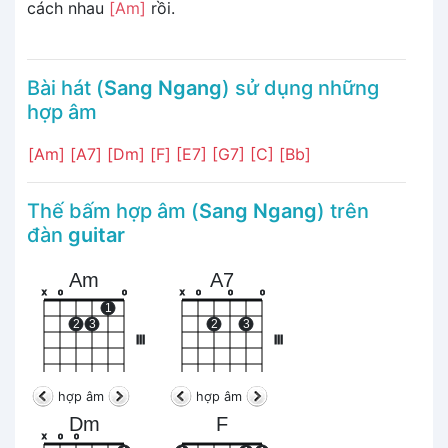
cách nhau
[Am]
rồi.
Bài hát (
Sang Ngang
) sử dụng những
hợp âm
[Am]
[A7]
[Dm]
[F]
[E7]
[G7]
[C]
[Bb]
Thế bấm hợp âm (
Sang Ngang
) trên
đàn
guitar
Am
A7
x
o
o
x
o
o
o
1
2
3
2
3
III
III
hợp âm
hợp âm
Dm
F
x
o
o