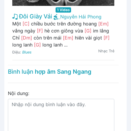
1 Video
Đôi Giày Vải
Nguyễn Hải Phong
Một
[C]
chiều bước trên đường hoang
[Em]
vắng ngày
[F]
hè cơn giông vừa
[G]
im lắng
Chỉ
[Dm]
còn trên mái
[Em]
hiên vài giọt
[F]
long lanh
[G]
long lanh ...
Nhạc Trẻ
Điệu:
Blues
Bình luận
hợp âm Sang Ngang
Nội dung: