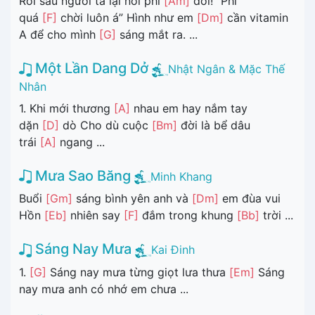
Rồi sau người ta lại nói phí
[Am]
đời! “Phí
quá
[F]
chời luôn á” Hình như em
[Dm]
cần vitamin
A để cho mình
[G]
sáng mắt ra. ...
Một Lần Dang Dở
Nhật Ngân & Mặc Thế
Nhân
1. Khi mới thương
[A]
nhau em hay nắm tay
dặn
[D]
dò Cho dù cuộc
[Bm]
đời là bể dâu
trái
[A]
ngang ...
Mưa Sao Băng
Minh Khang
Buổi
[Gm]
sáng bình yên anh và
[Dm]
em đùa vui
Hồn
[Eb]
nhiên say
[F]
đắm trong khung
[Bb]
trời ...
Sáng Nay Mưa
Kai Đinh
1.
[G]
Sáng nay mưa từng giọt lưa thưa
[Em]
Sáng
nay mưa anh có nhớ em chưa ...