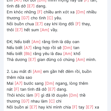
tình đã dở
[E7]
dang.
Em khóc những
[F]
chiều anh xót xa
[Dm]
nhiều
thương
[G7]
cho tình
[C]
yêu.
Nỗi buồn chua
[E7]
cay khi lòng đổi
[F]
thay,
thôi
[E7]
hết sum
[Am]
vầy.
ĐK; Nếu biết
[Am]
rằng tình là dây oan
Nếu biết
[A7]
rằng hợp rồi sẽ
[Dm]
tan
Nếu biết
[Bb]
rằng yêu là đau
[Am]
khổ
Thà dương
[E7]
gian đừng có chúng
[Am]
mình.
2. Lau mắt đi
[Am]
em gần hết đêm rồi, buồn
thêm nữa sao
Mai
[A7]
bước sang
[Dm]
ngang, lòng thêm
nát
[F]
tan tình đã dở
[E7]
dang.
Thôi khóc làm
[F]
gì đã lỡ duyên
[Dm]
thề
thương
[G7]
nhau làm
[C]
chi
Nỗi buồn ai
[E7]
hay khi mình chia
[F]
tay
[E7]
xa