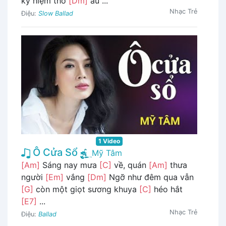
kỷ niệm thơ
[Dm]
ấu ...
Nhạc Trẻ
Điệu:
Slow Ballad
1 Video
Ô Cửa Sổ
Mỹ Tâm
[Am]
Sáng nay mưa
[C]
về, quán
[Am]
thưa
người
[Em]
vắng
[Dm]
Ngỡ như đêm qua vẫn
[G]
còn một giọt sương khuya
[C]
héo hắt
[E7]
...
Nhạc Trẻ
Điệu:
Ballad