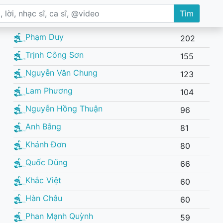
Tìm
Phạm Duy
202
Trịnh Công Sơn
155
Nguyễn Văn Chung
123
Lam Phương
104
Nguyễn Hồng Thuận
96
Anh Bằng
81
Khánh Đơn
80
Quốc Dũng
66
Khắc Việt
60
Hàn Châu
60
Phan Mạnh Quỳnh
59