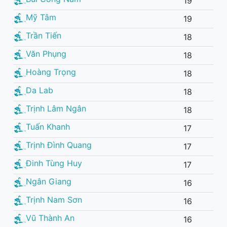
19
Mỹ Tâm
19
Trần Tiến
18
Văn Phụng
18
Hoàng Trọng
18
Da Lab
18
Trịnh Lâm Ngân
18
Tuấn Khanh
17
Trịnh Đình Quang
17
Đinh Tùng Huy
17
Ngân Giang
16
Trịnh Nam Sơn
16
Vũ Thành An
16