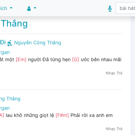
 ích
 Thắng
Đi
Nguyễn Công Thắng
rgan
ắt một
[Em]
người Đã từng hẹn
[G]
ước bên nhau mãi
Nhạc Trẻ
ng Thắng
rgan
A]
lau khô những giọt lệ
[F#m]
Phải rời xa anh em
Nhạc Trẻ