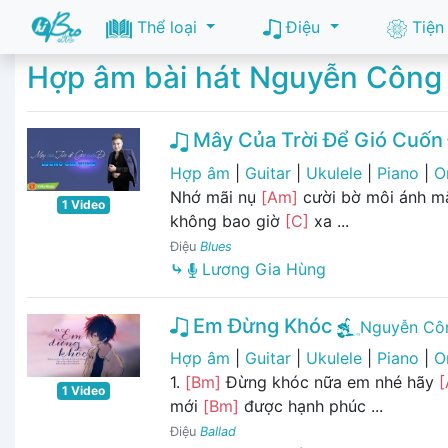
Thể loại
Điệu
Tiện
Hợp âm bài hát Nguyễn Công
Mây Của Trời Để Gió Cuốn 
Hợp âm
|
Guitar
|
Ukulele
|
Piano
|
O
Nhớ mãi nụ
[Am]
cười bờ môi ánh m
1 Video
không bao giờ
[C]
xa ...
Điệu
Blues
⤷
Lương Gia Hùng
Em Đừng Khóc
Nguyễn Cô
Hợp âm
|
Guitar
|
Ukulele
|
Piano
|
O
1.
[Bm]
Đừng khóc nữa em nhé hãy
[
1 Video
mới
[Bm]
được hạnh phúc ...
Điệu
Ballad