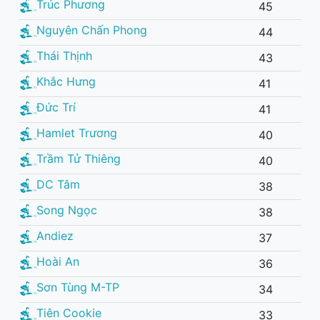
Trúc Phương
45
Nguyên Chấn Phong
44
Thái Thịnh
43
Khắc Hưng
41
Đức Trí
41
Hamlet Trương
40
Trầm Tử Thiêng
40
DC Tâm
38
Song Ngọc
38
Andiez
37
Hoài An
36
Sơn Tùng M-TP
34
Tiên Cookie
33