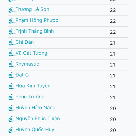
Trương Lê Sơn
22
Phạm Hồng Phước
22
Trịnh Thăng Bình
22
Chi Dân
21
Vũ Cát Tường
21
Rhymastic
21
Đạt G
21
Hứa Kim Tuyền
21
Phúc Trường
21
Huỳnh Hiền Năng
20
Nguyễn Phúc Thiện
20
Huỳnh Quốc Huy
20