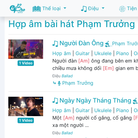
Thể loại
Điệu
Tiện
Hợp âm bài hát Phạm Trưởng
Người Đàn Ông
Phạm Trưở
Hợp âm
|
Guitar
|
Ukulele
|
Piano
|
O
Người đàn
[Am]
ông đang bên em k
1 Video
chiều mưa không dối
[Em]
gian em ba
Điệu
Ballad
⤷
Phạm Trưởng
Ngày Ngày Tháng Tháng
Hợp âm
|
Guitar
|
Ukulele
|
Piano
|
O
Một
[Am]
người cố gắng, cố gắng
[F
1 Video
xa một người ...
Điệu
Ballad