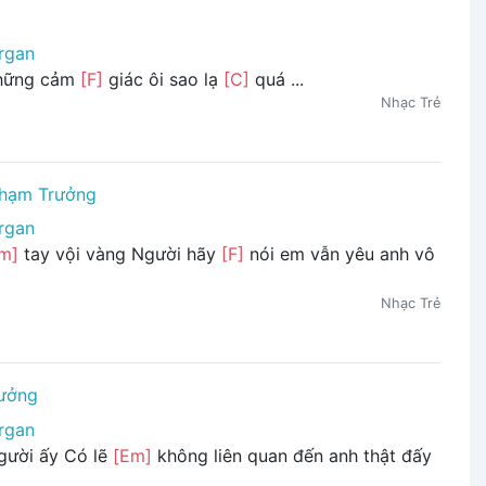
rgan
hững cảm
[F]
giác ôi sao lạ
[C]
quá ...
Nhạc Trẻ
hạm Trưởng
rgan
m]
tay vội vàng Người hãy
[F]
nói em vẫn yêu anh vô
Nhạc Trẻ
ưởng
rgan
người ấy Có lẽ
[Em]
không liên quan đến anh thật đấy