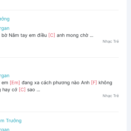
ưởng
rgan
 bờ Nắm tay em điều
[C]
anh mong chờ ...
Nhạc Trẻ
rgan
ư em
[Em]
đang xa cách phương nào Anh
[F]
không
 hay cớ
[C]
sao ...
Nhạc Trẻ
ạm Trưởng
rgan