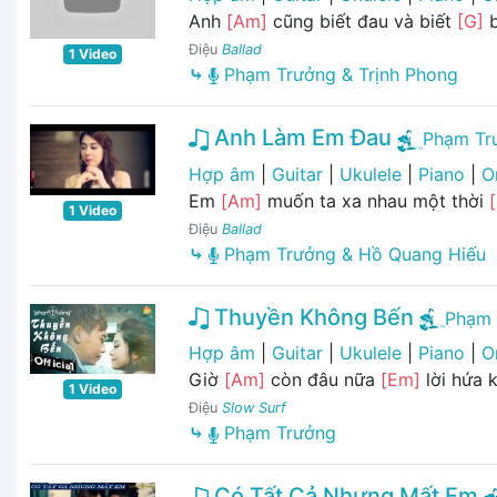
Anh
[Am]
cũng biết đau và biết
[G]
b
Điệu
Ballad
1 Video
⤷
Phạm Trưởng & Trịnh Phong
Anh Làm Em Đau
Phạm Tr
Hợp âm
|
Guitar
|
Ukulele
|
Piano
|
O
Em
[Am]
muốn ta xa nhau một thời
1 Video
Điệu
Ballad
⤷
Phạm Trưởng & Hồ Quang Hiếu
Thuyền Không Bến
Phạm 
Hợp âm
|
Guitar
|
Ukulele
|
Piano
|
O
Giờ
[Am]
còn đâu nữa
[Em]
lời hứa 
1 Video
Điệu
Slow Surf
⤷
Phạm Trưởng
Có Tất Cả Nhưng Mất Em