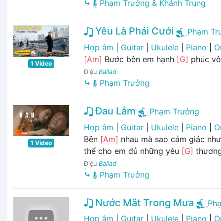
⤷
Phạm Trưởng & Khánh Trung
Yêu Là Phải Cưới
Phạm Tr
Hợp âm
|
Guitar
|
Ukulele
|
Piano
|
O
[Am]
Bước bên em hạnh
[G]
phúc vô
1 Video
Điệu
Ballad
⤷
Phạm Trưởng
Đau Lắm
Phạm Trưởng
Hợp âm
|
Guitar
|
Ukulele
|
Piano
|
O
Bên
[Am]
nhau mà sao cảm giác nh
1 Video
thể cho em đủ những yêu
[G]
thương
Điệu
Ballad
⤷
Phạm Trưởng
Nước Mắt Trong Mưa
Ph
Hợp âm
|
Guitar
|
Ukulele
|
Piano
|
O