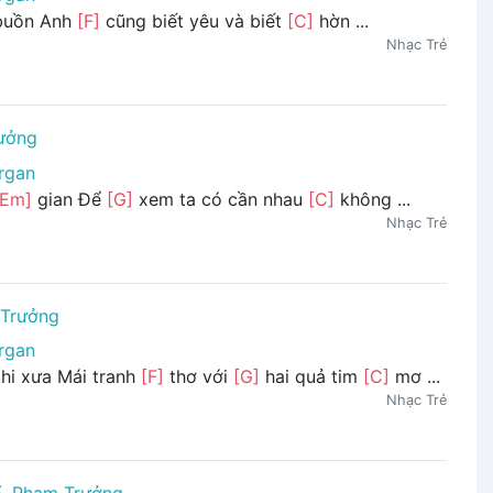
uồn Anh
[F]
cũng biết yêu và biết
[C]
hờn ...
Nhạc Trẻ
ưởng
rgan
[Em]
gian Để
[G]
xem ta có cần nhau
[C]
không ...
Nhạc Trẻ
Trưởng
rgan
khi xưa Mái tranh
[F]
thơ với
[G]
hai quả tim
[C]
mơ ...
Nhạc Trẻ