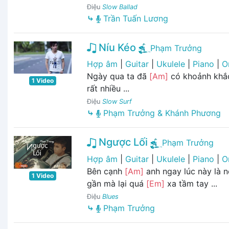
Điệu
Slow Ballad
⤷
Trần Tuấn Lương
Níu Kéo
Phạm Trưởng
Hợp âm
|
Guitar
|
Ukulele
|
Piano
|
O
Ngày qua ta đã
[Am]
có khoảnh khắ
1 Video
rất nhiều ...
Điệu
Slow Surf
⤷
Phạm Trưởng & Khánh Phương
Ngược Lối
Phạm Trưởng
Hợp âm
|
Guitar
|
Ukulele
|
Piano
|
O
Bên cạnh
[Am]
anh ngay lúc này là 
1 Video
gần mà lại quá
[Em]
xa tầm tay ...
Điệu
Blues
⤷
Phạm Trưởng