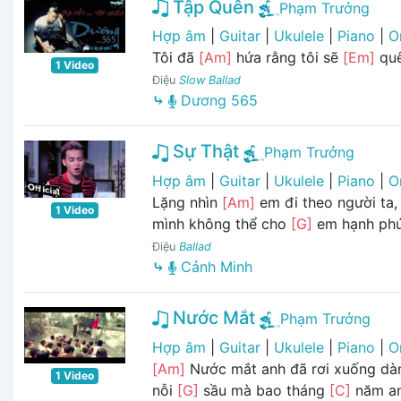
Tập Quên
Phạm Trưởng
Hợp âm
|
Guitar
|
Ukulele
|
Piano
|
O
Tôi đã
[Am]
hứa rằng tôi sẽ
[Em]
quê
1 Video
Điệu
Slow Ballad
⤷
Dương 565
Sự Thật
Phạm Trưởng
Hợp âm
|
Guitar
|
Ukulele
|
Piano
|
O
Lặng nhìn
[Am]
em đi theo người ta, 
1 Video
mình không thể cho
[G]
em hạnh phú
Điệu
Ballad
⤷
Cảnh Minh
Nước Mắt
Phạm Trưởng
Hợp âm
|
Guitar
|
Ukulele
|
Piano
|
O
[Am]
Nước mắt anh đã rơi xuống d
1 Video
nỗi
[G]
sầu mà bao tháng
[C]
năm an