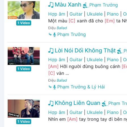
Màu Xanh
Phạm Trưởng
Hợp âm
|
Guitar
|
Ukulele
|
Piano
|
O
Một màu
[C]
xanh đã cho
[Em]
ta N
1 Video
Điệu
Ballad
⤷
Phạm Trưởng
Lời Nói Dối Không Thật
P
Hợp âm
|
Guitar
|
Ukulele
|
Piano
|
O
[Am]
Hỡi người đừng buông cánh
[E
1 Video
[C]
vàn ...
Điệu
Ballad
⤷
Phạm Trưởng & Lý Hải
Không Liên Quan
Phạm Tr
Hợp âm
|
Guitar
|
Ukulele
|
Piano
|
O
Nhìn em
[Am]
tay trong tay đi bên 
1 Video
...