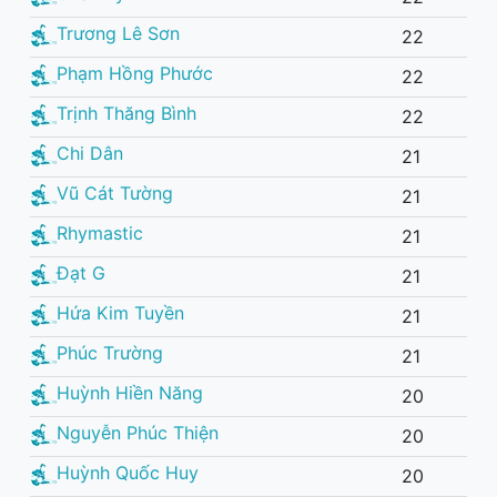
Trương Lê Sơn
22
Phạm Hồng Phước
22
Trịnh Thăng Bình
22
Chi Dân
21
Vũ Cát Tường
21
Rhymastic
21
Đạt G
21
Hứa Kim Tuyền
21
Phúc Trường
21
Huỳnh Hiền Năng
20
Nguyễn Phúc Thiện
20
Huỳnh Quốc Huy
20