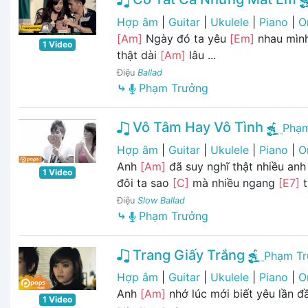
Hợp âm
|
Guitar
|
Ukulele
|
Piano
|
O
[Am]
Ngày đó ta yêu
[Em]
nhau mìn
1 Video
thật dài
[Am]
lâu ...
Điệu
Ballad
⤷
Phạm Trưởng
Vô Tâm Hay Vô Tình
Phạm
Hợp âm
|
Guitar
|
Ukulele
|
Piano
|
O
Anh
[Am]
đã suy nghĩ thật nhiều an
1 Video
đôi ta sao
[C]
mà nhiều ngang
[E7]
t
Điệu
Slow Ballad
⤷
Phạm Trưởng
Trang Giấy Trắng
Phạm T
Hợp âm
|
Guitar
|
Ukulele
|
Piano
|
O
Anh
[Am]
nhớ lúc mới biết yêu lần đầ
1 Video