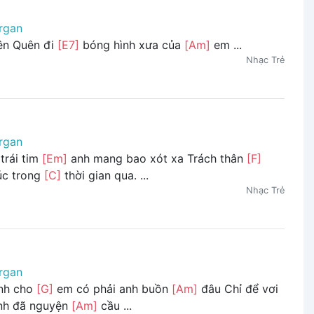
rgan
n Quên đi
[E7]
bóng hình xưa của
[Am]
em ...
Nhạc Trẻ
rgan
trái tim
[Em]
anh mang bao xót xa Trách thân
[F]
c trong
[C]
thời gian qua. ...
Nhạc Trẻ
rgan
ành cho
[G]
em có phải anh buồn
[Am]
đâu Chỉ để vơi
h đã nguyện
[Am]
cầu ...