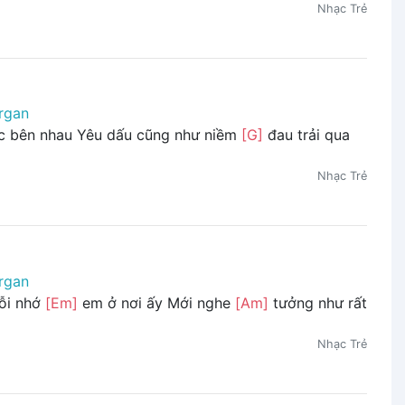
Nhạc Trẻ
rgan
c bên nhau Yêu dấu cũng như niềm
[G]
đau trải qua
Nhạc Trẻ
rgan
nỗi nhớ
[Em]
em ở nơi ấy Mới nghe
[Am]
tưởng như rất
Nhạc Trẻ