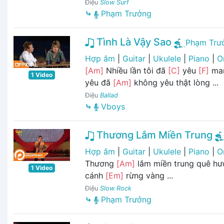
Điệu
Slow Surf
⤷
Phạm Trưởng
Tình Là Vậy Sao
Phạm Trư
Hợp âm
|
Guitar
|
Ukulele
|
Piano
|
O
[Am]
Nhiều lần tôi đã
[C]
yêu
[F]
ma
1 Video
yêu đã
[Am]
không yêu thật lòng ...
Điệu
Ballad
⤷
Vboys
Thương Lắm Miền Trung
Hợp âm
|
Guitar
|
Ukulele
|
Piano
|
O
Thương
[Am]
lắm miền trung quê hư
1 Video
cánh
[Em]
rừng vàng ...
Điệu
Slow Rock
⤷
Phạm Trưởng