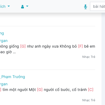
 ích
ng
rgan
hông giống
[G]
như anh ngày xưa Không bỏ
[F]
bê em
o giờ ...
Nhạc Trẻ
Phạm Trưởng
rgan
]
tìm một người Một
[G]
người cố bước, cố tránh
[C]
Nhạc Trẻ