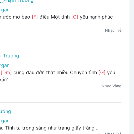
Phạm Trưởng
rgan
h ước mơ bao
[F]
điều Một tình
[G]
yêu hạnh phúc
Nhạc Trẻ
 Trưởng
rgan
h
[Dm]
cũng đau đớn thật nhiều Chuyện tình
[G]
yêu
rái? ...
Nhạc Vàng
rưởng
rgan
u Tình ta trong sáng như trang giấy trắng ...