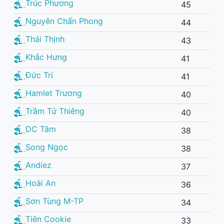
Trúc Phương
45
Nguyên Chấn Phong
44
Thái Thịnh
43
Khắc Hưng
41
Đức Trí
41
Hamlet Trương
40
Trầm Tử Thiêng
40
DC Tâm
38
Song Ngọc
38
Andiez
37
Hoài An
36
Sơn Tùng M-TP
34
Tiên Cookie
33