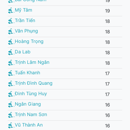
19
Mỹ Tâm
19
Trần Tiến
18
Văn Phụng
18
Hoàng Trọng
18
Da Lab
18
Trịnh Lâm Ngân
18
Tuấn Khanh
17
Trịnh Đình Quang
17
Đinh Tùng Huy
17
Ngân Giang
16
Trịnh Nam Sơn
16
Vũ Thành An
16