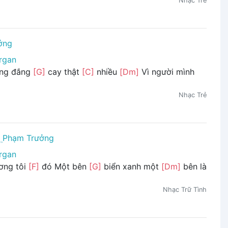
Nhạc Trẻ
ởng
rgan
ng đắng
[G]
cay thật
[C]
nhiều
[Dm]
Vì người mình
Nhạc Trẻ
Phạm Trưởng
rgan
ơng tôi
[F]
đó Một bên
[G]
biển xanh một
[Dm]
bên là
Nhạc Trữ Tình