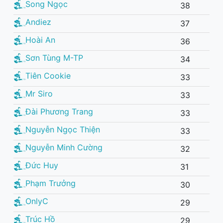
Song Ngọc
38
Andiez
37
Hoài An
36
Sơn Tùng M-TP
34
Tiên Cookie
33
Mr Siro
33
Đài Phương Trang
33
Nguyễn Ngọc Thiện
33
Nguyễn Minh Cường
32
Đức Huy
31
Phạm Trưởng
30
OnlyC
29
Trúc Hồ
29