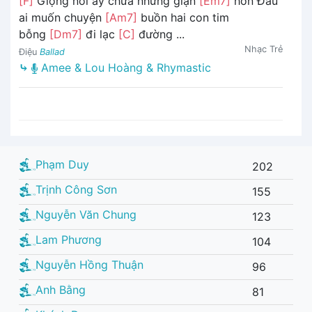
[F]
Giọng nói ấy chứa những giận
[Em7]
hờn Đâu
ai muốn chuyện
[Am7]
buồn hai con tim
bỗng
[Dm7]
đi lạc
[C]
đường ...
Nhạc Trẻ
Điệu
Ballad
⤷
Amee & Lou Hoàng & Rhymastic
Phạm Duy
202
Trịnh Công Sơn
155
Nguyễn Văn Chung
123
Lam Phương
104
Nguyễn Hồng Thuận
96
Anh Bằng
81