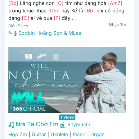
[Bb]
Lắng nghe con
[C]
tim như đang hoà
[Am7]
trong khúc nhạc
[Dm]
này Kể từ
[Bb]
khi có bóng
dáng
[C]
ai về qua
[F]
đây ...
Nhạc Trẻ
Điệu
Disco
⤷
Soobin Hoàng Sơn & MLee
1 Video
Nơi Ta Chờ Em
Rhymastic
Hợp âm
|
Guitar
|
Ukulele
|
Piano
|
Organ