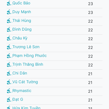
Quốc Bảo
23
Duy Mạnh
23
Thái Hùng
22
Đình Dũng
22
Châu Kỳ
22
Trương Lê Sơn
22
Phạm Hồng Phước
22
Trịnh Thăng Bình
22
Chi Dân
21
Vũ Cát Tường
21
Rhymastic
21
Đạt G
21
Hứa Kim Tuyền
21