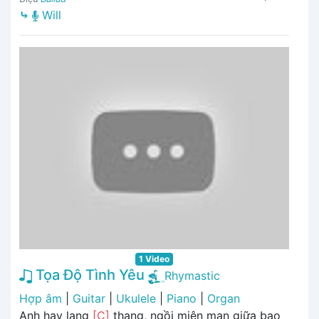
⤷
Will
1 Video
Tọa Độ Tình Yêu
Rhymastic
Hợp âm
|
Guitar
|
Ukulele
|
Piano
|
Organ
Anh hay lang
[C]
thang, ngồi miên man giữa bao