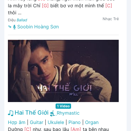
la mây trời Chỉ
[G]
biết bơ vơ một mình thế
[C]
thôi ...
Nhạc Trẻ
Điệu
Ballad
⤷
Soobin Hoàng Sơn
1 Video
Hai Thế Giới
Rhymastic
Hợp âm
|
Guitar
|
Ukulele
|
Piano
|
Organ
Dường
[C]
như, sau bao lâu
[Am]
ta bên nhau