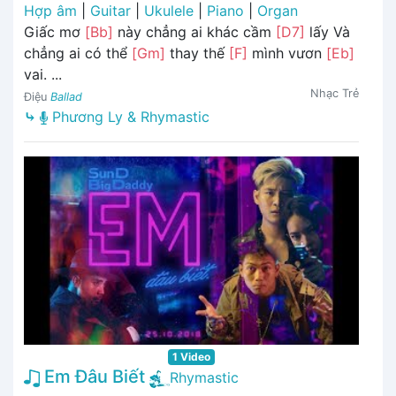
Hợp âm
|
Guitar
|
Ukulele
|
Piano
|
Organ
Giấc mơ
[Bb]
này chẳng ai khác cầm
[D7]
lấy Và
chẳng ai có thể
[Gm]
thay thế
[F]
mình vươn
[Eb]
vai. ...
Nhạc Trẻ
Điệu
Ballad
⤷
Phương Ly & Rhymastic
1 Video
Em Đâu Biết
Rhymastic