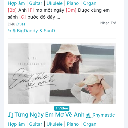
Hợp âm
|
Guitar
|
Ukulele
|
Piano
|
Organ
[Bb]
Anh
[F]
mơ một ngày
[Dm]
Được cùng em
sánh
[C]
bước đó đây ...
Nhạc Trẻ
Điệu
Blues
⤷
BigDaddy & SunD
1 Video
Từng Ngày Em Mơ Về Anh
Rhymastic
Hợp âm
|
Guitar
|
Ukulele
|
Piano
|
Organ