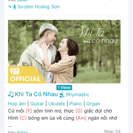
⤷
Soobin Hoàng Sơn
1 Video
Khi Ta Có Nhau
Rhymastic
Hợp âm
|
Guitar
|
Ukulele
|
Piano
|
Organ
Cứ mỗi
[F]
sớm tinh mơ, thức
[G]
giấc đợi chờ
Hình
[C]
bóng em ùa về cùng
[Am]
ngàn nỗi nhớ
...
Nhạc Trẻ
Điệu
Ballad