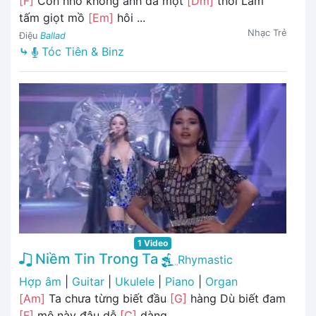
[F]
Còn nhớ không anh đã một
[Dm]
thời Lấm
tấm giọt mồ
[Em]
hôi ...
Nhạc Trẻ
Điệu
Ballad
⤷
Tóc Tiên & Binz
1 Video
Niềm Tin Trong Ta
Rhymastic
Hợp âm
|
Guitar
|
Ukulele
|
Piano
|
Organ
[Am]
Ta chưa từng biết đầu
[G]
hàng Dù biết đam
[F]
mê này đâu dễ
[C]
dàng ...