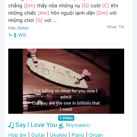
chẳng
[Dm]
thấy nữa những nụ
[G]
cười
[C]
Khi
những chiếc
[Am]
hôn nguội lạnh dần
[Dm]
với
những chơi
[G]
vơi ...
Nhạc Trẻ
Điệu
Ballad
⤷
Will
1 Video
Say I Love You
Rhymastic
Hợp âm
|
Guitar
|
Ukulele
|
Piano
|
Organ