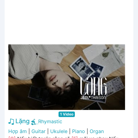
1 Video
Lặng
Rhymastic
Hợp âm
|
Guitar
|
Ukulele
|
Piano
|
Organ