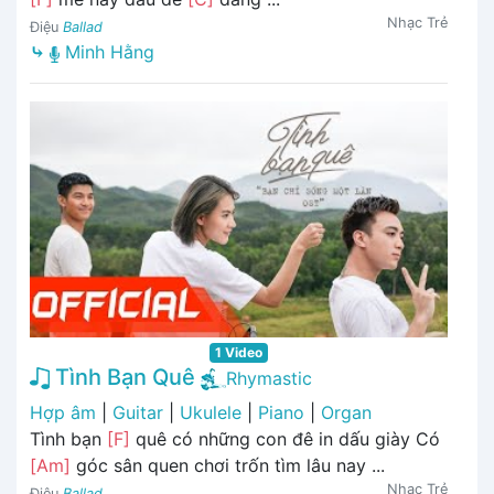
Nhạc Trẻ
Điệu
Ballad
⤷
Minh Hằng
1 Video
Tình Bạn Quê
Rhymastic
Hợp âm
|
Guitar
|
Ukulele
|
Piano
|
Organ
Tình bạn
[F]
quê có những con đê in dấu giày Có
[Am]
góc sân quen chơi trốn tìm lâu nay ...
Nhạc Trẻ
Điệu
Ballad