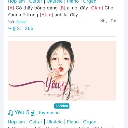
Hợp âm
|
Guitar
|
Ukulele
|
Piano
|
Organ
[A]
Có thấy bóng dáng
[B]
ai nơi đây
[C#m]
Cho
đam mê trong
[Abm]
anh lại đầy ...
Nhạc Trẻ
Điệu
Ballad
⤷
S.T 365
1 Video
Yêu 5
Rhymastic
Hợp âm
|
Guitar
|
Ukulele
|
Piano
|
Organ