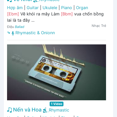
Hợp âm
|
Guitar
|
Ukulele
|
Piano
|
Organ
[Ebm]
Vẽ khói ra mây Làm
[Bbm]
vua chốn bồng
lai là ta đây ...
Nhạc Trẻ
Điệu
Ballad
⤷
Rhymastic & Onionn
1 Video
Nến và Hoa
Rhymastic