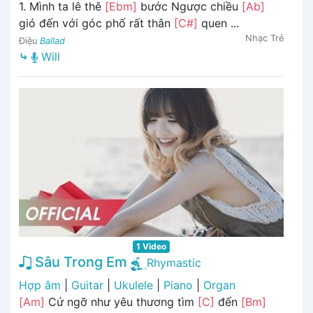
1. Mình ta lê thê
[Ebm]
bước Ngược chiều
[Ab]
gió đến với góc phố rất thân
[C#]
quen ...
Nhạc Trẻ
Điệu
Ballad
⤷
Will
1 Video
Sâu Trong Em
Rhymastic
Hợp âm
|
Guitar
|
Ukulele
|
Piano
|
Organ
[Am]
Cứ ngỡ như yêu thương tìm
[C]
đến
[Bm]