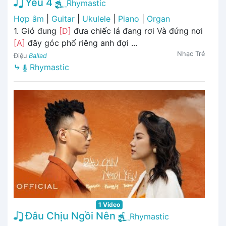
Yêu 4
Rhymastic
Hợp âm
|
Guitar
|
Ukulele
|
Piano
|
Organ
1. Gió đung
[D]
đưa chiếc lá đang rơi Và đứng nơi
[A]
đây góc phố riêng anh đợi ...
Nhạc Trẻ
Điệu
Ballad
⤷
Rhymastic
1 Video
Đâu Chịu Ngồi Nên
Rhymastic