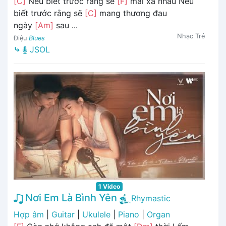
[C]
Nếu biết trước rằng sẽ
[F]
mãi xa nhau Nếu
biết trước rằng sẽ
[C]
mang thương đau
ngày
[Am]
sau ...
Nhạc Trẻ
Điệu
Blues
⤷
JSOL
1 Video
Nơi Em Là Bình Yên
Rhymastic
Hợp âm
|
Guitar
|
Ukulele
|
Piano
|
Organ