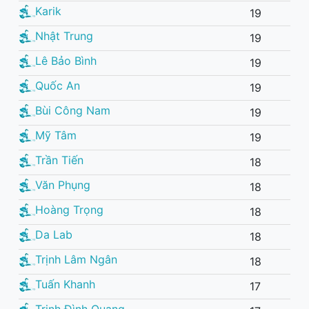
Karik
19
Nhật Trung
19
Lê Bảo Bình
19
Quốc An
19
Bùi Công Nam
19
Mỹ Tâm
19
Trần Tiến
18
Văn Phụng
18
Hoàng Trọng
18
Da Lab
18
Trịnh Lâm Ngân
18
Tuấn Khanh
17
Trịnh Đình Quang