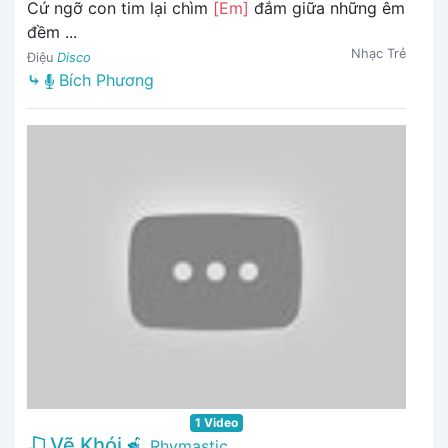
Cứ ngỡ con tim lại chìm
[Em]
đắm giữa những êm
đềm ...
Nhạc Trẻ
Điệu
Disco
⤷
Bích Phương
1 Video
Vẽ Khói
Rhymastic