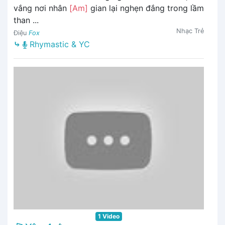
vắng nơi nhân
[Am]
gian lại nghẹn đắng trong lầm
than ...
Nhạc Trẻ
Điệu
Fox
⤷
Rhymastic & YC
1 Video