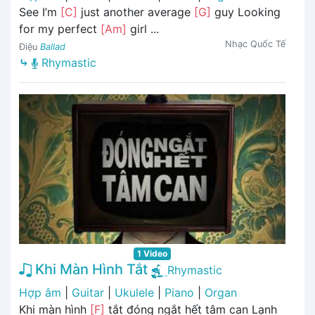
See I’m
[C]
just another average
[G]
guy Looking
for my perfect
[Am]
girl ...
Nhạc Quốc Tế
Điệu
Ballad
⤷
Rhymastic
1 Video
Khi Màn Hình Tắt
Rhymastic
Hợp âm
|
Guitar
|
Ukulele
|
Piano
|
Organ
Khi màn hình
[F]
tắt đóng ngắt hết tâm can Lạnh