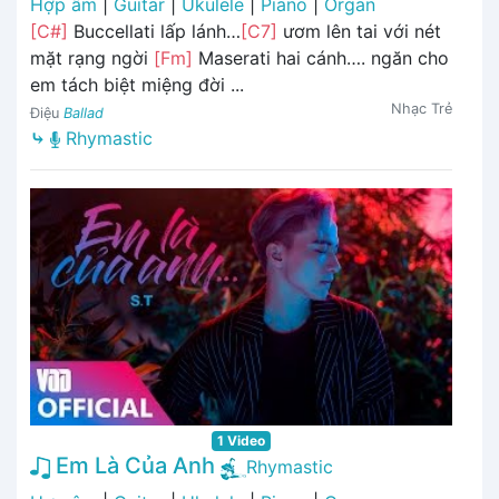
Hợp âm
|
Guitar
|
Ukulele
|
Piano
|
Organ
[C#]
Buccellati lấp lánh…
[C7]
ươm lên tai với nét
mặt rạng ngời
[Fm]
Maserati hai cánh…. ngăn cho
em tách biệt miệng đời ...
Nhạc Trẻ
Điệu
Ballad
⤷
Rhymastic
1 Video
Em Là Của Anh
Rhymastic