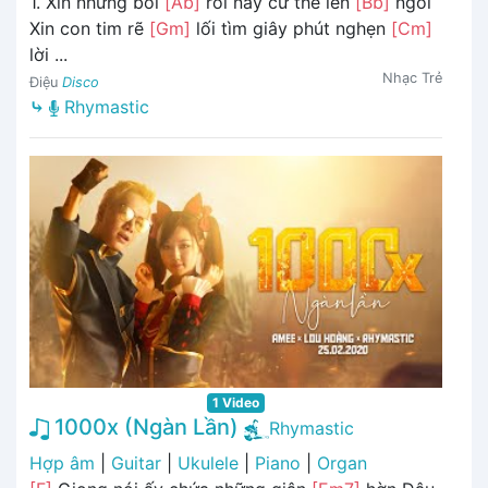
1. Xin những bối
[Ab]
rối này cứ thế lên
[Bb]
ngôi
Xin con tim rẽ
[Gm]
lối tìm giây phút nghẹn
[Cm]
lời ...
Nhạc Trẻ
Điệu
Disco
⤷
Rhymastic
1 Video
1000x (Ngàn Lần)
Rhymastic
Hợp âm
|
Guitar
|
Ukulele
|
Piano
|
Organ