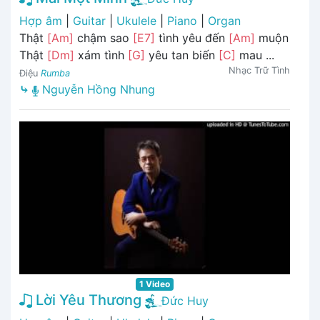
Hợp âm
|
Guitar
|
Ukulele
|
Piano
|
Organ
Thật
[Am]
chậm sao
[E7]
tình yêu đến
[Am]
muộn
Thật
[Dm]
xám tình
[G]
yêu tan biến
[C]
mau ...
Nhạc Trữ Tình
Điệu
Rumba
⤷
Nguyễn Hồng Nhung
1 Video
Lời Yêu Thương
Đức Huy