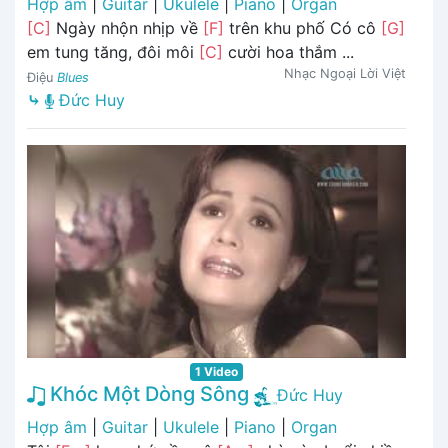
Hợp âm
|
Guitar
|
Ukulele
|
Piano
|
Organ
[C]
Ngày nhộn nhịp về
[F]
trên khu phố Có cô
[G]
em tung tăng, đôi môi
[C]
cười hoa thắm ...
Nhạc Ngoại Lời Việt
Điệu
Blues
⤷
Đức Huy
1 Video
Khóc Một Dòng Sông
Đức Huy
Hợp âm
|
Guitar
|
Ukulele
|
Piano
|
Organ