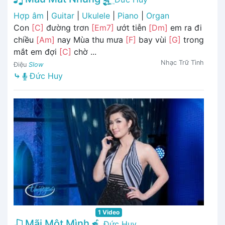
Hợp âm
|
Guitar
|
Ukulele
|
Piano
|
Organ
Con
[C]
đường trơn
[Em7]
ướt tiễn
[Dm]
em ra đi
chiều
[Am]
nay Mùa thu mưa
[F]
bay vùi
[G]
trong
mắt em đợi
[C]
chờ ...
Nhạc Trữ Tình
Điệu
Slow
⤷
Đức Huy
1 Video
Mãi Một Mình
Đức Huy