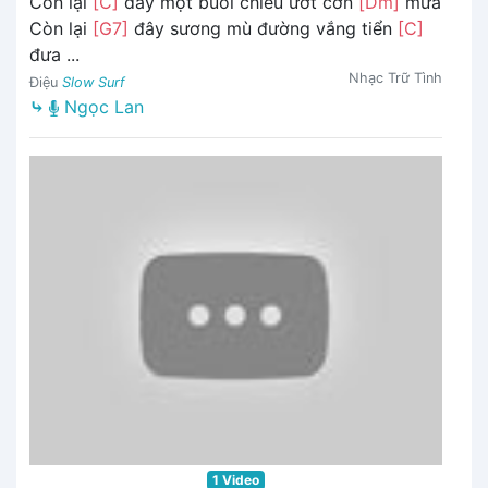
Còn lại
[C]
đây một buổi chiều ướt cơn
[Dm]
mưa
Còn lại
[G7]
đây sương mù đường vắng tiển
[C]
đưa ...
Nhạc Trữ Tình
Điệu
Slow Surf
⤷
Ngọc Lan
1 Video