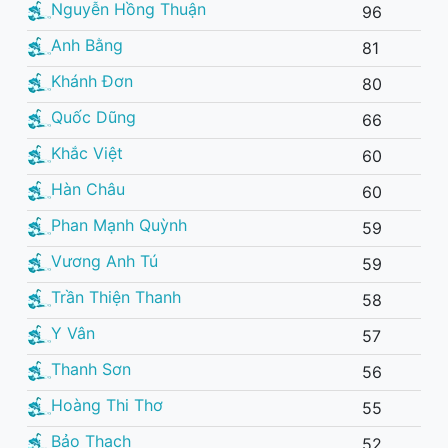
Nguyễn Hồng Thuận
96
Anh Bằng
81
Khánh Đơn
80
Quốc Dũng
66
Khắc Việt
60
Hàn Châu
60
Phan Mạnh Quỳnh
59
Vương Anh Tú
59
Trần Thiện Thanh
58
Y Vân
57
Thanh Sơn
56
Hoàng Thi Thơ
55
Bảo Thạch
52