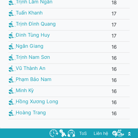
Trịnh Lâm Ngân
18
Tuấn Khanh
17
Trịnh Đình Quang
17
Đinh Tùng Huy
17
Ngân Giang
16
Trịnh Nam Sơn
16
Vũ Thành An
16
Phạm Bảo Nam
16
Minh Kỳ
16
Hồng Xương Long
16
Hoàng Trang
16
ToS
Liên hệ