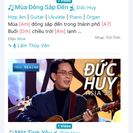
1 Video
Mùa Đông Sắp Đến
Đức Huy
Hợp âm
|
Guitar
|
Ukulele
|
Piano
|
Organ
Mùa
[Am]
đông sắp đến trong thành phố
[A7]
Buổi
[Dm]
chiều trời
[Am]
lạnh ...
Nhạc Trữ Tình
Điệu
Slow
⤷
Lâm Thúy Vân
1 Video
Một Tình Yêu