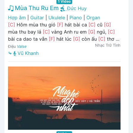
1 Video
Mùa Thu Ru Em
Đức Huy
Hợp âm
|
Guitar
|
Ukulele
|
Piano
|
Organ
[C]
Hôm mùa thu gió
[F]
hát bài ca
[C]
cũ
[G]
mùa thu bay lá
[C]
vàng Anh ru em
[G]
ngủ,
[C]
bài ca dao ta vẫn
[F]
hát lúc
[G]
còn ấu
[C]
thơ ...
Nhạc Trữ Tình
Điệu
Valse
⤷
Vũ Khanh