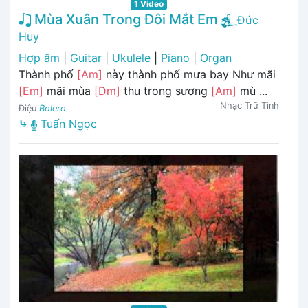
1 Video
Mùa Xuân Trong Đôi Mắt Em
Đức
Huy
Hợp âm
|
Guitar
|
Ukulele
|
Piano
|
Organ
Thành phố
[Am]
này thành phố mưa bay Như mãi
[Em]
mãi mùa
[Dm]
thu trong sương
[Am]
mù ...
Nhạc Trữ Tình
Điệu
Bolero
⤷
Tuấn Ngọc