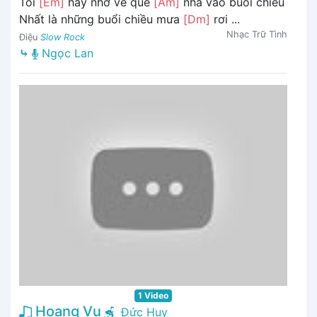
Tôi
[Em]
hay nhớ về quê
[Am]
nhà vào buổi chiều
Nhất là những buổi chiều mưa
[Dm]
rơi ...
Nhạc Trữ Tình
Điệu
Slow Rock
⤷
Ngọc Lan
1 Video
Hoang Vu
Đức Huy