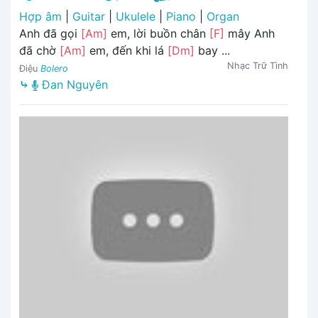
Hợp âm
|
Guitar
|
Ukulele
|
Piano
|
Organ
Anh đã gọi
[Am]
em, lời buồn chân
[F]
mây Anh
đã chờ
[Am]
em, đến khi lá
[Dm]
bay ...
Nhạc Trữ Tình
Điệu
Bolero
⤷
Đan Nguyên