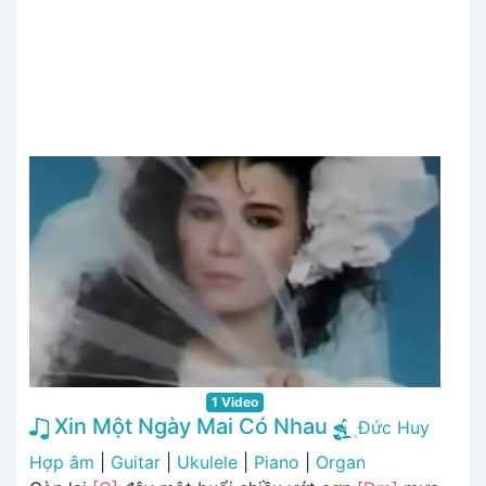
1 Video
Xin Một Ngày Mai Có Nhau
Đức Huy
Hợp âm
|
Guitar
|
Ukulele
|
Piano
|
Organ