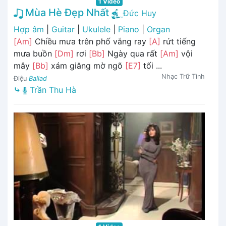
1 Video
Mùa Hè Đẹp Nhất
Đức Huy
Hợp âm
|
Guitar
|
Ukulele
|
Piano
|
Organ
[Am]
Chiều mưa trên phố vắng ray
[A]
rứt tiếng
mưa buồn
[Dm]
rơi
[Bb]
Ngày qua rất
[Am]
vội
mây
[Bb]
xám giăng mờ ngõ
[E7]
tối ...
Nhạc Trữ Tình
Điệu
Ballad
⤷
Trần Thu Hà