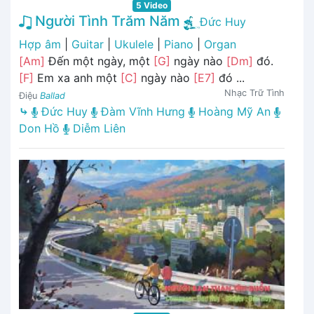
5 Video
Người Tình Trăm Năm
Đức Huy
Hợp âm
|
Guitar
|
Ukulele
|
Piano
|
Organ
[Am]
Đến một ngày, một
[G]
ngày nào
[Dm]
đó.
[F]
Em xa anh một
[C]
ngày nào
[E7]
đó ...
Nhạc Trữ Tình
Điệu
Ballad
⤷
Đức Huy
Đàm Vĩnh Hưng
Hoàng Mỹ An
Don Hồ
Diễm Liên