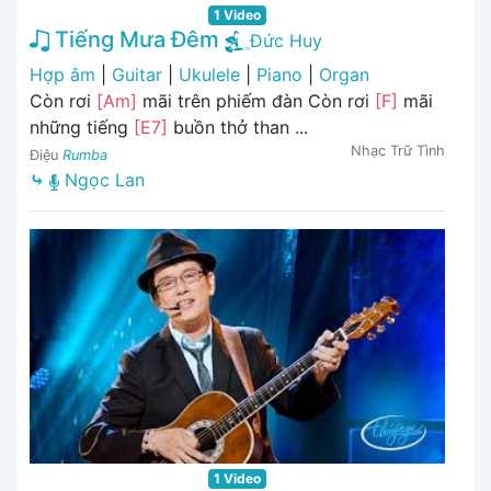
1 Video
Tiếng Mưa Đêm
Đức Huy
Hợp âm
|
Guitar
|
Ukulele
|
Piano
|
Organ
Còn rơi
[Am]
mãi trên phiếm đàn Còn rơi
[F]
mãi
những tiếng
[E7]
buồn thở than ...
Nhạc Trữ Tình
Điệu
Rumba
⤷
Ngọc Lan
1 Video