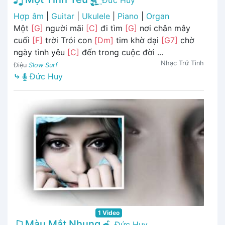
Đức Huy
Hợp âm
|
Guitar
|
Ukulele
|
Piano
|
Organ
Một
[G]
người mãi
[C]
đi tìm
[G]
nơi chân mây
cuối
[F]
trời Trói con
[Dm]
tim khờ dại
[G7]
chờ
ngày tình yêu
[C]
đến trong cuộc đời ...
Nhạc Trữ Tình
Điệu
Slow Surf
⤷
Đức Huy
1 Video
Màu Mắt Nhung
Đức Huy