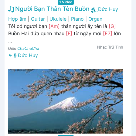
1 Video
Người Bạn Thân Tên Buồn
Đức Huy
Hợp âm
|
Guitar
|
Ukulele
|
Piano
|
Organ
Tôi có người bạn
[Am]
thân người ấy tên là
[G]
Buồn Hai đứa quen nhau
[F]
từ ngày mới
[E7]
lớn
...
Nhạc Trữ Tình
Điệu
ChaChaCha
⤷
Đức Huy