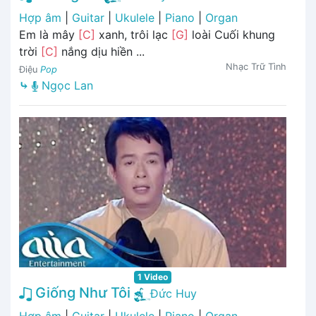
Hợp âm
|
Guitar
|
Ukulele
|
Piano
|
Organ
Em là mây
[C]
xanh, trôi lạc
[G]
loài Cuối khung
trời
[C]
nắng dịu hiền ...
Nhạc Trữ Tình
Điệu
Pop
⤷
Ngọc Lan
1 Video
Giống Như Tôi
Đức Huy
Hợp âm
|
Guitar
|
Ukulele
|
Piano
|
Organ