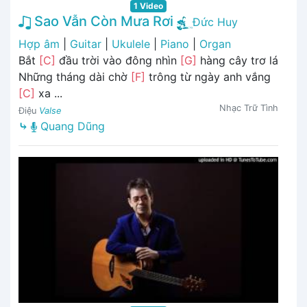
1 Video
Sao Vẫn Còn Mưa Rơi
Đức Huy
Hợp âm
|
Guitar
|
Ukulele
|
Piano
|
Organ
Bắt
[C]
đầu trời vào đông nhìn
[G]
hàng cây trơ lá
Những tháng dài chờ
[F]
trông từ ngày anh vắng
[C]
xa ...
Nhạc Trữ Tình
Điệu
Valse
⤷
Quang Dũng