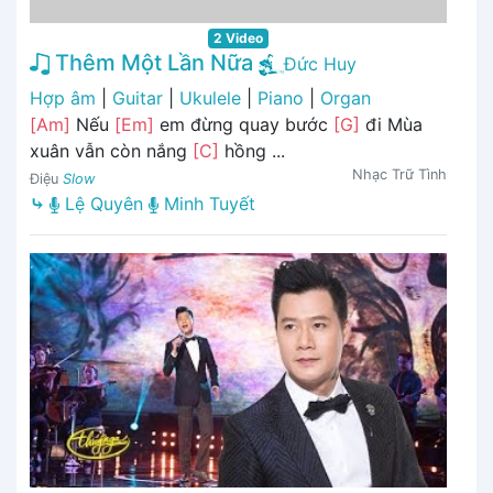
2 Video
Thêm Một Lần Nữa
Đức Huy
Hợp âm
|
Guitar
|
Ukulele
|
Piano
|
Organ
[Am]
Nếu
[Em]
em đừng quay bước
[G]
đi Mùa
xuân vẫn còn nắng
[C]
hồng ...
Nhạc Trữ Tình
Điệu
Slow
⤷
Lệ Quyên
Minh Tuyết