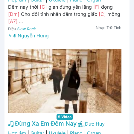
Đêm nay thời
[C]
gian đứng yên lắng
[F]
đọng
[Dm]
Cho đôi tình nhân đắm trong giấc
[C]
mộng
[A7]
...
Nhạc Trữ Tình
Điệu
Slow Rock
⤷
Nguyễn Hưng
5 Video
Đừng Xa Em Đêm Nay
Đức Huy
Hợp âm
|
Guitar
|
Ukulele
|
Piano
|
Organ