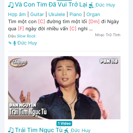
Và Con Tim Đã Vui Trở Lại
Đức Huy
Hợp âm
|
Guitar
|
Ukulele
|
Piano
|
Organ
Tìm một con
[C]
đường tìm một lối
[Dm]
đi Ngày
qua
[F]
ngày đời nhiều vấn
[C]
nghi ...
Nhạc Trữ Tình
Điệu
Slow Rock
⤷
Đức Huy
1 Video
Trái Tim Ngục Tù
Đức Huy