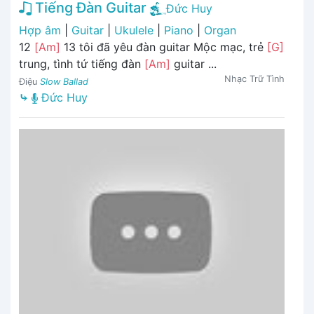
Tiếng Đàn Guitar
Đức Huy
Hợp âm
|
Guitar
|
Ukulele
|
Piano
|
Organ
12
[Am]
13 tôi đã yêu đàn guitar Mộc mạc, trẻ
[G]
trung, tình tứ tiếng đàn
[Am]
guitar ...
Nhạc Trữ Tình
Điệu
Slow Ballad
⤷
Đức Huy