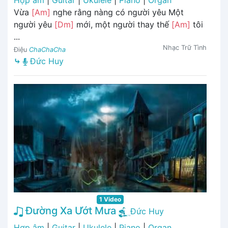
Vừa
[Am]
nghe rằng nàng có người yêu Một
người yêu
[Dm]
mới, một người thay thế
[Am]
tôi
...
Nhạc Trữ Tình
Điệu
ChaChaCha
⤷
Đức Huy
1 Video
Đường Xa Ướt Mưa
Đức Huy
Hợp âm
|
Guitar
|
Ukulele
|
Piano
|
Organ