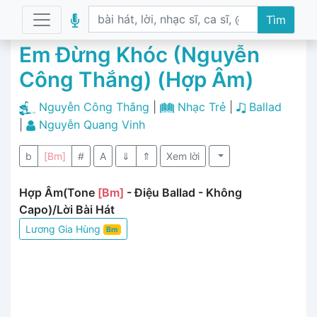
Tìm
Em Đừng Khóc (Nguyễn
Công Thắng) (Hợp Âm)
Nguyễn Công Thắng
|
Nhạc Trẻ
|
Ballad
|
Nguyễn Quang Vinh
b
[Bm]
#
A
⇓
⇑
Xem lời
Hợp Âm(Tone
[Bm]
- Điệu Ballad - Không
Capo)/Lời Bài Hát
Lương Gia Hùng
Bm