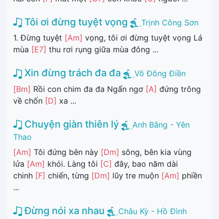
Tôi ơi đừng tuyệt vọng
Trịnh Công Sơn
1. Đừng tuyệt
[Am]
vọng, tôi ơi đừng tuyệt vọng Lá
mùa
[E7]
thu rơi rụng giữa mùa đông ...
Xin đừng trách đa đa
Võ Đông Điền
[Bm]
Rồi con chim đa đa Ngẩn ngơ
[A]
đứng trông
về chốn
[D]
xa ...
Chuyện giàn thiên lý
Anh Bằng - Yên
Thao
[Am]
Tôi đứng bên này
[Dm]
sông, bên kia vùng
lửa
[Am]
khói. Làng tôi
[C]
đây, bao năm dài
chinh
[F]
chiến, từng
[Dm]
lũy tre muộn
[Am]
phiền
...
Đừng nói xa nhau
Châu Kỳ - Hồ Đình