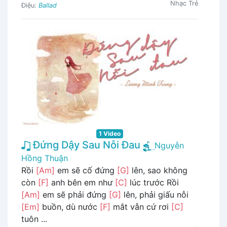
Nhạc Trẻ
Điệu:
Ballad
1 Video
Đứng Dậy Sau Nỗi Đau
Nguyễn
Hồng Thuận
Rồi
[Am]
em sẽ cố đứng
[G]
lên, sao không
còn
[F]
anh bên em như
[C]
lúc trước Rồi
[Am]
em sẽ phải đứng
[G]
lên, phải giấu nỗi
[Em]
buồn, dù nước
[F]
mắt vẫn cứ rơi
[C]
tuôn ...