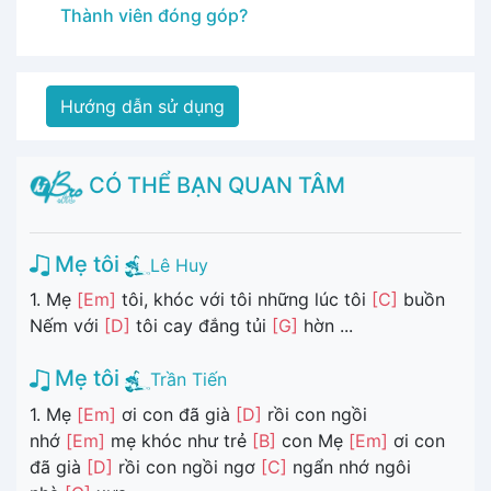
Thành viên đóng góp?
Hướng dẫn sử dụng
CÓ THỂ BẠN QUAN TÂM
Mẹ tôi
Lê Huy
1. Mẹ
[Em]
tôi, khóc với tôi những lúc tôi
[C]
buồn
Nếm với
[D]
tôi cay đắng tủi
[G]
hờn ...
Mẹ tôi
Trần Tiến
1. Mẹ
[Em]
ơi con đã già
[D]
rồi con ngồi
nhớ
[Em]
mẹ khóc như trẻ
[B]
con Mẹ
[Em]
ơi con
đã già
[D]
rồi con ngồi ngơ
[C]
ngẩn nhớ ngôi