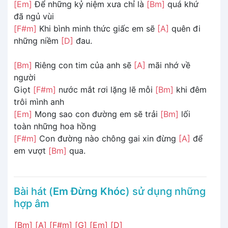
[Em]
Để những kỷ niệm xưa chỉ là
[Bm]
quá khứ
đã ngủ vùi
[F#m]
Khi bình minh thức giấc em sẽ
[A]
quên đi
những niềm
[D]
đau.
[Bm]
Riêng con tim của anh sẽ
[A]
mãi nhớ về
người
Giọt
[F#m]
nước mắt rơi lặng lẽ mỗi
[Bm]
khi đêm
trôi mình anh
[Em]
Mong sao con đường em sẽ trải
[Bm]
lối
toàn những hoa hồng
[F#m]
Con đường nào chông gai xin đừng
[A]
để
em vượt
[Bm]
qua.
Bài hát (
Em Đừng Khóc
) sử dụng những
hợp âm
[Bm]
[A]
[F#m]
[G]
[Em]
[D]