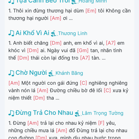
Tựa Cánh Bèo Trôi
Hoàng Minh
1. Thôi xin đừng thương hại dùm
[Em]
tôi Không cần
thương hại người
[Am]
ơi ...
Ai Khổ Vì Ai
Thương Linh
1. Anh biết chăng
[Dm]
anh, em khổ vì ai,
[A7]
em
khóc vì
[Dm]
ai. Ngày vui đã
[Gm]
tan, nhân tình
thế
[Dm]
thái còn lại đống tro
[A7]
tàn. ...
Chờ Người
Khánh Băng
[Am]
Một người con gái đứng
[C]
nghiêng nghiêng
vành nón lá
[Am]
Đường chiều bờ đê lối
[C]
xưa kỷ
niệm thiết
[Dm]
tha ...
Đừng Trả Cho Nhau
Lâm Trọng Tường
1. Đừng
[Am]
trả lại cho nhau kỷ niệm
[F]
yêu,
những chiều mưa lá
[Am]
đổ Đừng trả lại cho nhau
con đường
[Dm]
xưa, mình dìu nhau bước trong