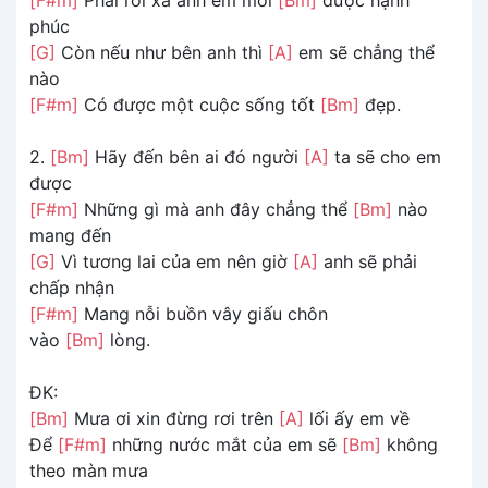
phúc
[G]
Còn nếu như bên anh thì
[A]
em sẽ chẳng thể
nào
[F#m]
Có được một cuộc sống tốt
[Bm]
đẹp.
2.
[Bm]
Hãy đến bên ai đó người
[A]
ta sẽ cho em
được
[F#m]
Những gì mà anh đây chẳng thể
[Bm]
nào
mang đến
[G]
Vì tương lai của em nên giờ
[A]
anh sẽ phải
chấp nhận
[F#m]
Mang nỗi buồn vây giấu chôn
vào
[Bm]
lòng.
ĐK:
[Bm]
Mưa ơi xin đừng rơi trên
[A]
lối ấy em về
Để
[F#m]
những nước mắt của em sẽ
[Bm]
không
theo màn mưa