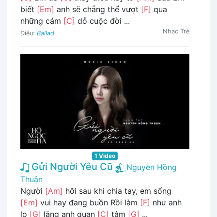
biết
[Em]
anh sẽ chẳng thể vượt
[F]
qua
những cám
[C]
dỗ cuộc đời ...
Nhạc Trẻ
Điệu:
Ballad
1 Video
Gửi Người Yêu Cũ
Nguyễn Hồng
Thuận
Người
[Am]
hỡi sau khi chia tay, em sống
[Em]
vui hay đang buồn Rồi làm
[F]
như anh
lo
[G]
lắng anh quan
[C]
tâm
[G]
...