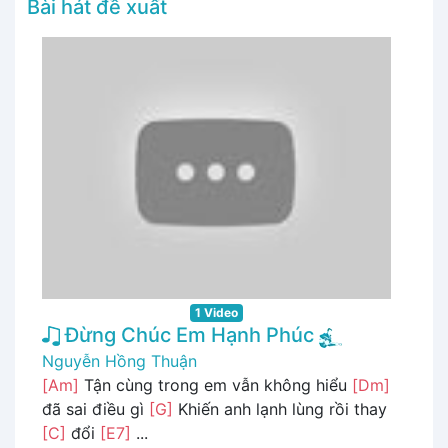
Bài hát đề xuất
1 Video
Đừng Chúc Em Hạnh Phúc
Nguyễn Hồng Thuận
[Am]
Tận cùng trong em vẫn không hiểu
[Dm]
đã sai điều gì
[G]
Khiến anh lạnh lùng rồi thay
[C]
đổi
[E7]
...