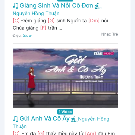
Giáng Sinh Và Nỗi Cô Đơn
Nguyễn Hồng Thuận
[C]
Đêm giáng
[G]
sinh Người ta
[Dm]
nói
Chúa giáng
[F]
trần ...
Nhạc Trẻ
Điệu:
Slow
1 Video
Gửi Anh Và Cô Ấy
Nguyễn Hồng
Thuận
[C]
Em đã
[G]
thấy điều này từ
[Am]
đầu Em