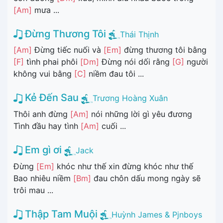
[Am]
mưa ...
Đừng Thương Tôi
Thái Thịnh
[Am]
Đừng tiếc nuối và
[Em]
đừng thương tôi bằng
[F]
tình phai phôi
[Dm]
Đừng nói dối rằng
[G]
người
không vui bằng
[C]
niềm đau tôi ...
Kẻ Đến Sau
Trương Hoàng Xuân
Thôi anh đừng
[Am]
nói những lời gì yêu đương
Tình đầu hay tình
[Am]
cuối ...
Em gì ơi
Jack
Đừng
[Em]
khóc như thế xin đừng khóc như thế
Bao nhiêu niềm
[Bm]
đau chôn dấu mong ngày sẽ
trôi mau ...
Thập Tam Muội
Huỳnh James & Pjnboys