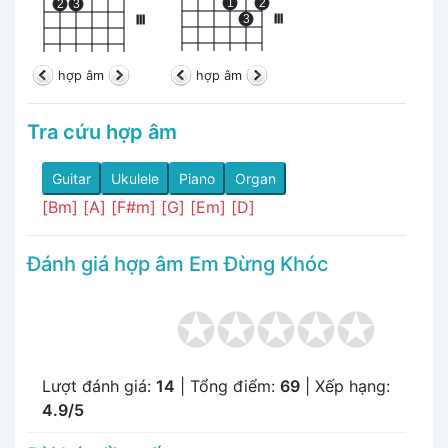
1
2
2
3
3
III
III
hợp âm
hợp âm
Tra cứu hợp âm
Guitar
Ukulele
Piano
Organ
[Bm]
[A]
[F#m]
[G]
[Em]
[D]
Đánh giá hợp âm Em Đừng Khóc
Lượt đánh giá:
14
| Tổng điểm:
69
| Xếp hạng:
4.9/5