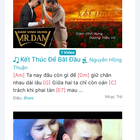
1 Video
Kết Thúc Để Bắt Đầu
Nguyễn Hồng
Thuận
[Am]
Ta nay đâu còn gì để
[Dm]
giữ chân
nhau dài lâu
[G]
Giữa hai ta chỉ còn oán
[C]
trách khi phai tàn
[E7]
mau ...
Nhạc Trẻ
Điệu:
Blues