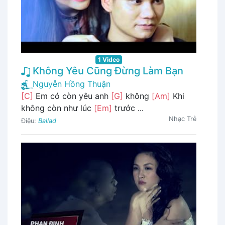
1 Video
Không Yêu Cũng Đừng Làm Bạn
Nguyễn Hồng Thuận
[C]
Em có còn yêu anh
[G]
không
[Am]
Khi
không còn như lúc
[Em]
trước ...
Nhạc Trẻ
Điệu:
Ballad