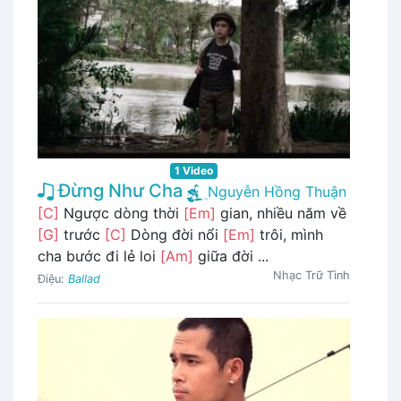
1 Video
Đừng Như Cha
Nguyễn Hồng Thuận
[C]
Ngược dòng thời
[Em]
gian, nhiều năm về
[G]
trước
[C]
Dòng đời nổi
[Em]
trôi, mình
cha bước đi lẻ loi
[Am]
giữa đời ...
Nhạc Trữ Tình
Điệu:
Ballad