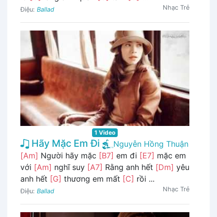
Nhạc Trẻ
Điệu:
Ballad
1 Video
Hãy Mặc Em Đi
Nguyễn Hồng Thuận
[Am]
Người hãy mặc
[B7]
em đi
[E7]
mặc em
với
[Am]
nghĩ suy
[A7]
Rằng anh hết
[Dm]
yêu
anh hết
[G]
thương em mất
[C]
rồi ...
Nhạc Trẻ
Điệu:
Ballad