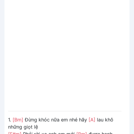
1.
[Bm]
Đừng khóc nữa em nhé hãy
[A]
lau khô
những giọt lệ
[F#m]
Phải rời xa anh em mới
[Bm]
được hạnh