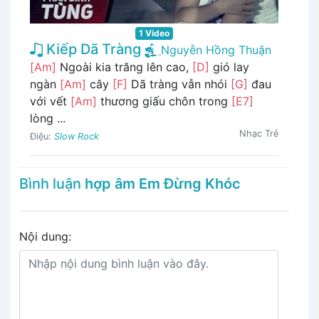
1 Video
Kiếp Dã Tràng
Nguyễn Hồng Thuận
[Am]
Ngoài kia trăng lên cao,
[D]
gió lay
ngàn
[Am]
cây
[F]
Dã tràng vẫn nhói
[G]
đau
với vết
[Am]
thương giấu chôn trong
[E7]
lòng ...
Nhạc Trẻ
Điệu:
Slow Rock
Bình luận
hợp âm Em Đừng Khóc
Nội dung: