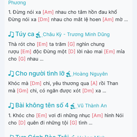
Phương
1. Đừng nói xa
[Am]
nhau cho tâm hồn đau khổ
Đừng nói xa
[Dm]
nhau cho mắt lệ hoen
[Am]
mờ ...
Túy ca
Châu Kỳ - Trương Minh Dũng
Thà rót cho
[Em]
ta trăm
[G]
nghìn chung
rượu
[Em]
độc Đừng một
[D]
lời nào mai
[Em]
mỉa
cho
[G]
nhau ...
Cho người tình lỡ
Hoàng Nguyên
Khóc mà
[Dm]
chi, yêu thương qua
[A]
rồi Than
mà
[Gm]
chi, có ngăn được xót
[Dm]
xa ...
Bài không tên số 4
Vũ Thành An
1. Khóc cho
[Em]
vơi đi những nhục
[Am]
hình Nói
cho
[D]
quên đi những tội
[G]
tình ...