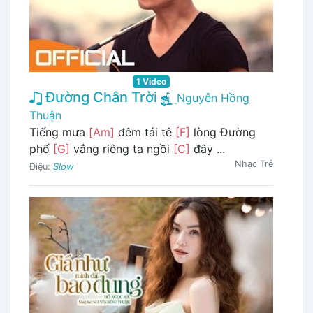
1 Video
Đường Chân Trời
Nguyễn Hồng
Thuận
Tiếng mưa
[Am]
đêm tái tê
[F]
lòng Đường
phố
[G]
vắng riêng ta ngồi
[C]
đây ...
Nhạc Trẻ
Điệu:
Slow