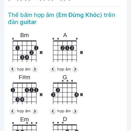
Thế bấm hợp âm (
Em Đừng Khóc
) trên
đàn
guitar
Bm
A
x
x
o
o
1
1
2
1
3
2
III
III
3
4
hợp âm
hợp âm
F#m
G
o
o
o
1
1
1
1
2
III
3
4
III
3
4
hợp âm
hợp âm
D
Em
x
o
o
o
o
o
o