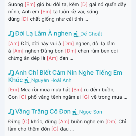
Sương
[Em]
gió bu đời ta, kẽm
[D]
gai nó quấn đầy
mình, Anh em
[Em]
ta luôn kề vai, sống
đúng
[D]
chất giống như cái tình ...
Đời Lạ Lắm À nghen
Dế Choắt
[Am]
Đời, đời này vui à
[Dm]
nghen, đời lạ lắm
à
[Am]
nghen Đừng bon
[Dm]
chen rùm ben coi
chừng ăn dép là
[Am]
đen ...
Anh Chỉ Biết Câm Nín Nghe Tiếng Em
Khóc
Nguyễn Hoài Anh
[Em]
Mưa rồi mưa mưa hát
[Bm]
ru đêm buồn,
Con
[C]
phố vắng tênh ngắm ai
[G]
về trong mưa ...
Vầng Trăng Cô Đơn
Ngọc Sơn
Đừng
[C]
khóc, đừng
[Am]
buồn nghe em
[Dm]
Chỉ
làm cho thêm đớn
[C]
đau ...