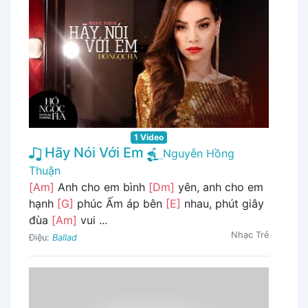
1 Video
Hãy Nói Với Em
Nguyễn Hồng
Thuận
[Am]
Anh cho em bình
[Dm]
yên, anh cho em
hạnh
[G]
phúc Ấm áp bên
[E]
nhau, phút giây
đùa
[Am]
vui ...
Nhạc Trẻ
Điệu:
Ballad