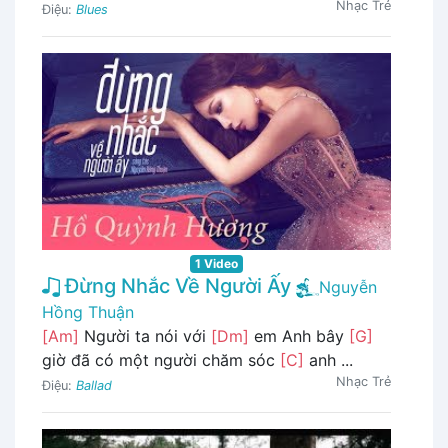
Nhạc Trẻ
Điệu:
Blues
1 Video
Đừng Nhắc Về Người Ấy
Nguyễn
Hồng Thuận
[Am]
Người ta nói với
[Dm]
em Anh bây
[G]
giờ đã có một người chăm sóc
[C]
anh ...
Nhạc Trẻ
Điệu:
Ballad