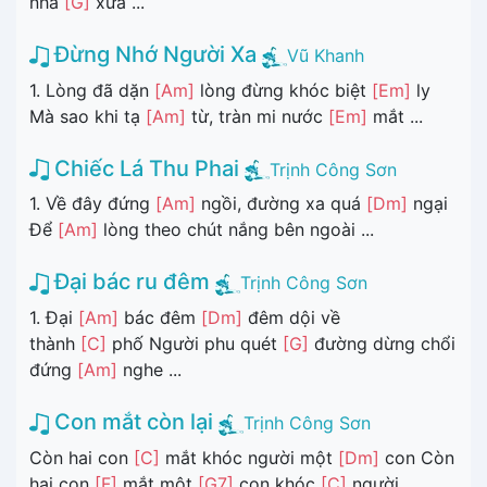
nhà
[G]
xưa ...
Đừng Nhớ Người Xa
Vũ Khanh
1. Lòng đã dặn
[Am]
lòng đừng khóc biệt
[Em]
ly
Mà sao khi tạ
[Am]
từ, tràn mi nước
[Em]
mắt ...
Chiếc Lá Thu Phai
Trịnh Công Sơn
1. Về đây đứng
[Am]
ngồi, đường xa quá
[Dm]
ngại
Để
[Am]
lòng theo chút nắng bên ngoài ...
Đại bác ru đêm
Trịnh Công Sơn
1. Đại
[Am]
bác đêm
[Dm]
đêm dội về
thành
[C]
phố Người phu quét
[G]
đường dừng chổi
đứng
[Am]
nghe ...
Con mắt còn lại
Trịnh Công Sơn
Còn hai con
[C]
mắt khóc người một
[Dm]
con Còn
hai con
[F]
mắt một
[G7]
con khóc
[C]
người ...