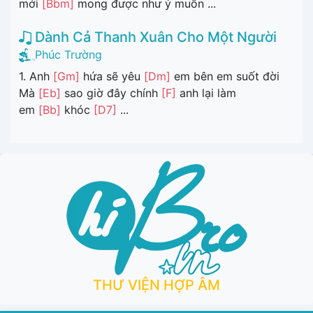
mới
[Bbm]
mong được như ý muốn ...
Dành Cả Thanh Xuân Cho Một Người
Phúc Trường
1. Anh
[Gm]
hứa sẽ yêu
[Dm]
em bên em suốt đời
Mà
[Eb]
sao giờ đây chính
[F]
anh lại làm
em
[Bb]
khóc
[D7]
...
THƯ VIỆN HỢP ÂM