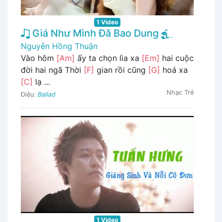
1 Video
Giá Như Mình Đã Bao Dung
Nguyễn Hồng Thuận
Vào hôm
[Am]
ấy ta chọn lìa xa
[Em]
hai cuộc
đời hai ngã Thời
[F]
gian rồi cũng
[G]
hoá xa
[C]
lạ ...
Nhạc Trẻ
Điệu:
Ballad
1 Video