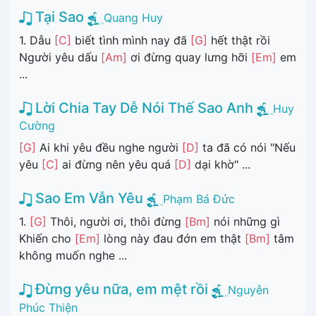
Tại Sao
Quang Huy
1. Dẫu
[C]
biết tình mình nay đã
[G]
hết thật rồi
Người yêu dấu
[Am]
ơi đừng quay lưng hỡi
[Em]
em
...
Lời Chia Tay Dễ Nói Thế Sao Anh
Huy
Cường
[G]
Ai khi yêu đều nghe người
[D]
ta đã có nói "Nếu
yêu
[C]
ai đừng nên yêu quá
[D]
dại khờ" ...
Sao Em Vẫn Yêu
Phạm Bá Đức
1.
[G]
Thôi, người ơi, thôi đừng
[Bm]
nói những gì
Khiến cho
[Em]
lòng này đau đớn em thật
[Bm]
tâm
không muốn nghe ...
Đừng yêu nữa, em mệt rồi
Nguyễn
Phúc Thiện