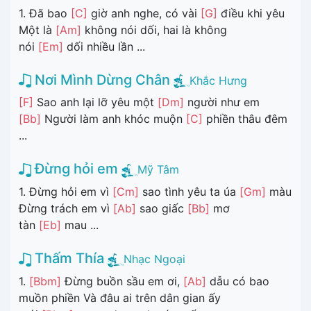
1. Đã bao
[C]
giờ anh nghe, có vài
[G]
điều khi yêu
Một là
[Am]
không nói dối, hai là không
nói
[Em]
dối nhiều lần ...
Nơi Mình Dừng Chân
Khắc Hưng
[F]
Sao anh lại lỡ yêu một
[Dm]
người như em
[Bb]
Người làm anh khóc muộn
[C]
phiền thâu đêm
...
Đừng hỏi em
Mỹ Tâm
1. Đừng hỏi em vì
[Cm]
sao tình yêu ta úa
[Gm]
màu
Đừng trách em vì
[Ab]
sao giấc
[Bb]
mơ
tàn
[Eb]
mau ...
Thấm Thía
Nhạc Ngoại
1.
[Bbm]
Đừng buồn sầu em ơi,
[Ab]
dẫu có bao
muồn phiền Và đâu ai trên dân gian ấy