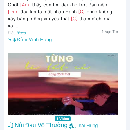
Chợt
[Am]
thấy con tim dại khờ trót đau niềm
[Dm]
đau khi ta mất nhau Hạnh
[G]
phúc không
xây bằng mộng xin yêu thật
[C]
thà mơ chỉ mãi
xa ...
Nhạc Trẻ
Điệu
Blues
⤷
Đàm Vĩnh Hưng
1 Video
Nỗi Đau Vô Thường
Thái Hùng