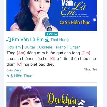
1 Video
Em Vẫn Là Em
Thái Hùng
Hợp âm
|
Guitar
|
Ukulele
|
Piano
|
Organ
Từng
[Am]
tiếng mưa buồn quá cho lòng
[Dm]
nhớ anh thêm nhiều Lời
[G]
trái tim thổn thức như
thầm
[C]
nói biết bao điều ...
Nhạc Trẻ
Điệu
Valse
⤷
Hiền Thục