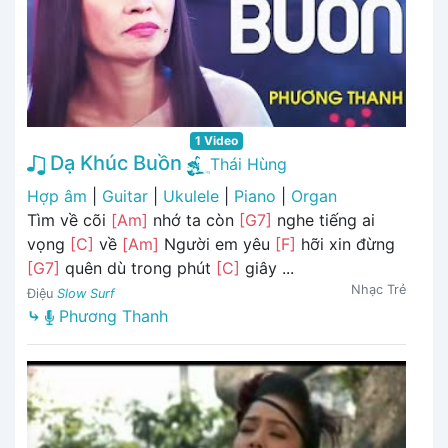
1 Video
Dạ Khúc Buồn
Thái Hùng
Hợp âm
|
Guitar
|
Ukulele
|
Piano
|
Organ
Tìm về cõi
[Am]
nhớ ta còn
[G7]
nghe tiếng ai
vọng
[C]
về
[Am]
Người em yêu
[F]
hỡi xin đừng
[G7]
quên dù trong phút
[C]
giây ...
Nhạc Trẻ
Điệu
Slow Surf
⤷
Phương Thanh