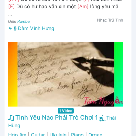
[E]
Dù có hư hao vẫn xin một
[Am]
lòng yêu mãi
...
Nhạc Trữ Tình
Điệu
Rumba
⤷
Đàm Vĩnh Hưng
1 Video
Tình Yêu Nào Phải Trò Chơi 1
Thái
Hùng
Hợp âm
|
Guitar
|
Ukulele
|
Piano
|
Organ