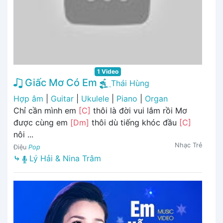
1 Video
Giấc Mơ Có Em
Thái Hùng
Hợp âm
|
Guitar
|
Ukulele
|
Piano
|
Organ
Chỉ cần mình em
[C]
thôi là đời vui lắm rồi Mơ
được cùng em
[Dm]
thôi dù tiếng khóc đầu
[C]
nôi ...
Nhạc Trẻ
Điệu
Pop
⤷
Lý Hải & Nina Trâm