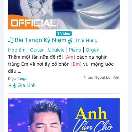
1 Video
Bài Tango Kỷ Niệm
Thái Hùng
Hợp âm
|
Guitar
|
Ukulele
|
Piano
|
Organ
Thêm một lần nữa để rồi
[Am]
cách xa nghìn
trùng Em về nơi ấy cố chôn
[Em]
vùi mộng ước
đầu ...
Nhạc Ngoại Lời Việt
Điệu
Tango
⤷
Gia Linh