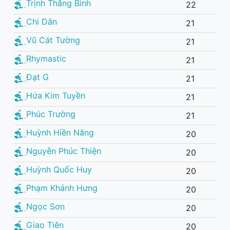
Trịnh Thăng Bình
22
Chi Dân
21
Vũ Cát Tường
21
Rhymastic
21
Đạt G
21
Hứa Kim Tuyền
21
Phúc Trường
21
Huỳnh Hiền Năng
20
Nguyễn Phúc Thiện
20
Huỳnh Quốc Huy
20
Phạm Khánh Hưng
20
Ngọc Sơn
20
Giao Tiên
20