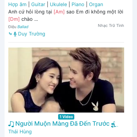
Hợp âm
|
Guitar
|
Ukulele
|
Piano
|
Organ
Anh cứ hỏi lòng tại
[Am]
sao Em đi không một lời
[Dm]
chào ...
Nhạc Trữ Tình
Điệu
Ballad
⤷
Duy Trường
1 Video
Người Muộn Màng Đã Đến Trước
Thái Hùng