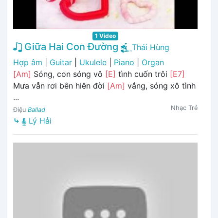
1 Video
Giữa Hai Con Đường
Thái Hùng
Hợp âm
|
Guitar
|
Ukulele
|
Piano
|
Organ
[Am]
Sóng, con sóng vô
[E]
tình cuốn trôi
[E7]
Mưa vẫn rơi bên hiên đời
[Am]
vắng, sóng xô tình
...
Nhạc Trẻ
Điệu
Ballad
⤷
Lý Hải