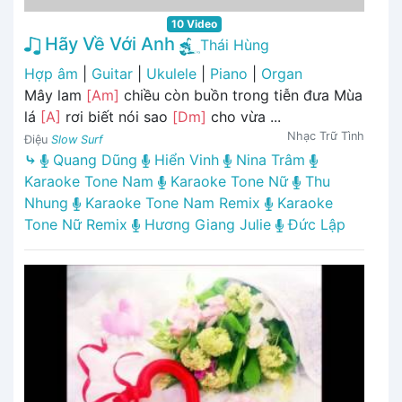
10 Video
Hãy Về Với Anh
Thái Hùng
Hợp âm
|
Guitar
|
Ukulele
|
Piano
|
Organ
Mây lam
[Am]
chiều còn buồn trong tiễn đưa Mùa
lá
[A]
rơi biết nói sao
[Dm]
cho vừa ...
Nhạc Trữ Tình
Điệu
Slow Surf
⤷
Quang Dũng
Hiển Vinh
Nina Trâm
Karaoke Tone Nam
Karaoke Tone Nữ
Thu
Nhung
Karaoke Tone Nam Remix
Karaoke
Tone Nữ Remix
Hương Giang Julie
Đức Lập