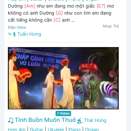
Dường
[Am]
như em đang mơ một giấc
[E7]
mơ
không có anh Dường
[G]
như con tim em đang
cất tiếng không cần
[C]
anh ...
Nhạc Trẻ
Điệu
Valse
⤷
Tuấn Hưng
1 Video
Tình Buồn Muôn Thuở
Thái Hùng
Hợp âm
|
Guitar
|
Ukulele
|
Piano
|
Organ