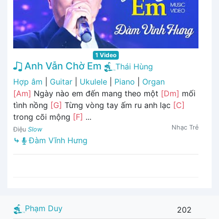
1 Video
Anh Vẫn Chờ Em
Thái Hùng
Hợp âm
|
Guitar
|
Ukulele
|
Piano
|
Organ
[Am]
Ngày nào em đến mang theo một
[Dm]
mối
tình nồng
[G]
Từng vòng tay ấm ru anh lạc
[C]
trong cõi mộng
[F]
...
Nhạc Trẻ
Điệu
Slow
⤷
Đàm Vĩnh Hưng
Phạm Duy
202