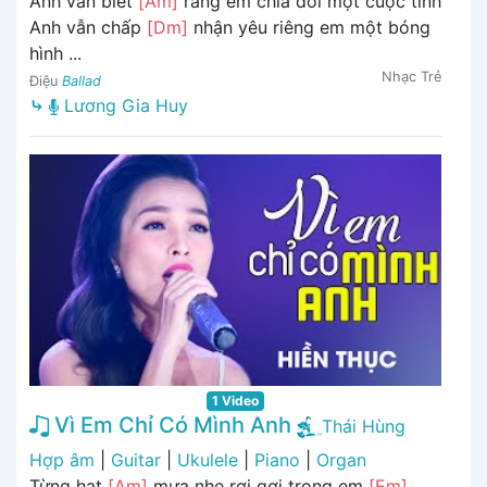
Anh vẫn biết
[Am]
rằng em chia đôi một cuộc tình
Anh vẫn chấp
[Dm]
nhận yêu riêng em một bóng
hình ...
Nhạc Trẻ
Điệu
Ballad
⤷
Lương Gia Huy
1 Video
Vì Em Chỉ Có Mình Anh
Thái Hùng
Hợp âm
|
Guitar
|
Ukulele
|
Piano
|
Organ
Từng hạt
[Am]
mưa nhẹ rơi gợi trong em
[Em]