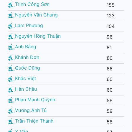
Trịnh Công Sơn
155
Nguyễn Văn Chung
123
Lam Phương
104
Nguyễn Hồng Thuận
96
Anh Bằng
81
Khánh Đơn
80
Quốc Dũng
66
Khắc Việt
60
Hàn Châu
60
Phan Mạnh Quỳnh
59
Vương Anh Tú
59
Trần Thiện Thanh
58
Y Vân