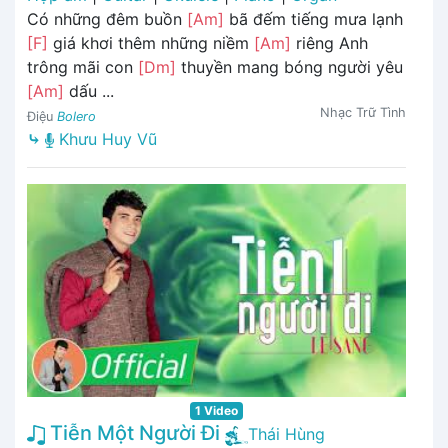
Có những đêm buồn
[Am]
bã đếm tiếng mưa lạnh
[F]
giá khơi thêm những niềm
[Am]
riêng Anh
trông mãi con
[Dm]
thuyền mang bóng người yêu
[Am]
dấu ...
Nhạc Trữ Tình
Điệu
Bolero
⤷
Khưu Huy Vũ
1 Video
Tiễn Một Người Đi
Thái Hùng