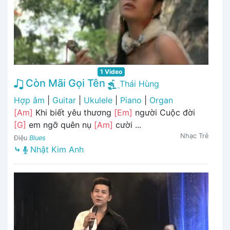
1 Video
Còn Mãi Gọi Tên
Thái Hùng
Hợp âm
|
Guitar
|
Ukulele
|
Piano
|
Organ
[Am]
Khi biết yêu thương
[Em]
người Cuộc đời
[G]
em ngỡ quên nụ
[Am]
cười ...
Nhạc Trẻ
Điệu
Blues
⤷
Nhật Kim Anh