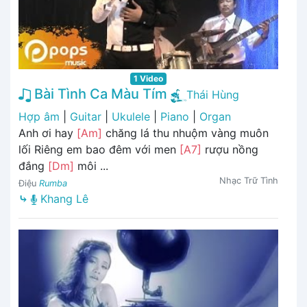
1 Video
Bài Tình Ca Màu Tím
Thái Hùng
Hợp âm
|
Guitar
|
Ukulele
|
Piano
|
Organ
Anh ơi hay
[Am]
chăng lá thu nhuộm vàng muôn
lối Riêng em bao đêm với men
[A7]
rượu nồng
đắng
[Dm]
môi ...
Nhạc Trữ Tình
Điệu
Rumba
⤷
Khang Lê