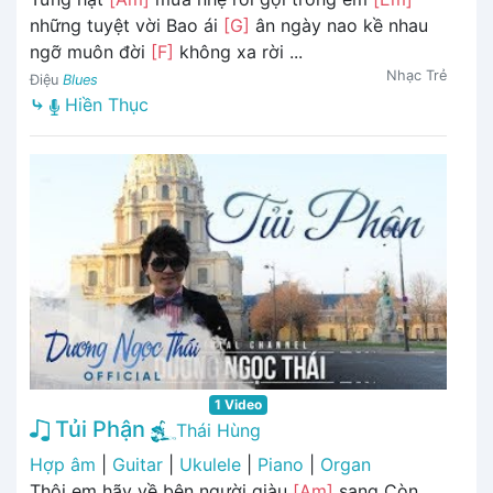
những tuyệt vời Bao ái
[G]
ân ngày nao kề nhau
ngỡ muôn đời
[F]
không xa rời ...
Nhạc Trẻ
Điệu
Blues
⤷
Hiền Thục
1 Video
Tủi Phận
Thái Hùng
Hợp âm
|
Guitar
|
Ukulele
|
Piano
|
Organ
Thôi em hãy về bên người giàu
[Am]
sang Còn