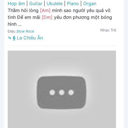
Hợp âm
|
Guitar
|
Ukulele
|
Piano
|
Organ
Thầm hỏi lòng
[Am]
mình sao người yêu quá vô
tình Để em mãi
[Dm]
yêu đơn phương một bóng
hình ...
Nhạc Trẻ
Điệu
Slow Rock
⤷
La Chiêu Ân