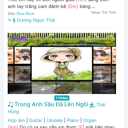
anh tay trắng cam đành bẽ
[Dm]
bàng ...
Nhạc Trữ Tình
Điệu
Slow Rock
⤷
Dương Ngọc Thái
1 Video
Trong Anh Sầu Đã Lên Ngôi
Thái
Hùng
Hợp âm
|
Guitar
|
Ukulele
|
Piano
|
Organ
[Am]
Dù có ra sao vẫn xin được
[F]
mãi bên nhau