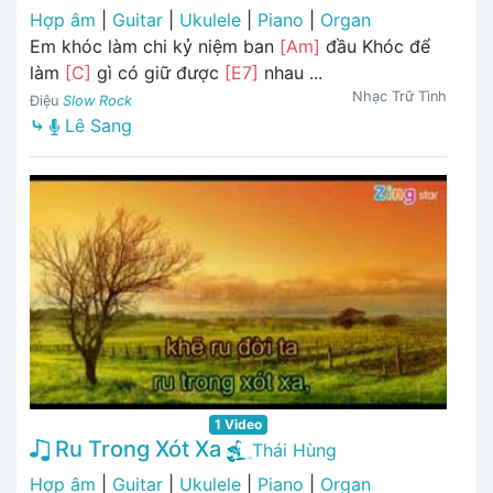
Hợp âm
|
Guitar
|
Ukulele
|
Piano
|
Organ
Em khóc làm chi kỷ niệm ban
[Am]
đầu Khóc để
làm
[C]
gì có giữ được
[E7]
nhau ...
Nhạc Trữ Tình
Điệu
Slow Rock
⤷
Lê Sang
1 Video
Ru Trong Xót Xa
Thái Hùng
Hợp âm
|
Guitar
|
Ukulele
|
Piano
|
Organ