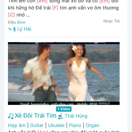
Tình em con
[Am]
sóng mãi xô bờ và có
[Em]
đôi
khi hững hờ Để trái
[F]
tim anh vẩn vơ ôm thương
[C]
nhớ ...
Nhạc Trẻ
Điệu
Slow
⤷
Lý Hải
1 Video
Xẻ Đôi Trái Tim
Thái Hùng
Hợp âm
|
Guitar
|
Ukulele
|
Piano
|
Organ