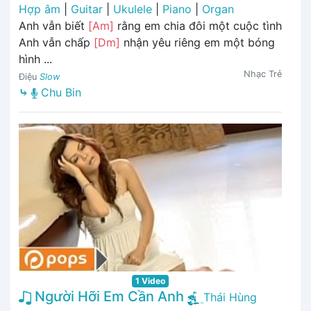
Hợp âm
|
Guitar
|
Ukulele
|
Piano
|
Organ
Anh vẫn biết
[Am]
rằng em chia đôi một cuộc tình
Anh vẫn chấp
[Dm]
nhận yêu riêng em một bóng
hình ...
Nhạc Trẻ
Điệu
Slow
⤷
Chu Bin
1 Video
Người Hỡi Em Cần Anh
Thái Hùng