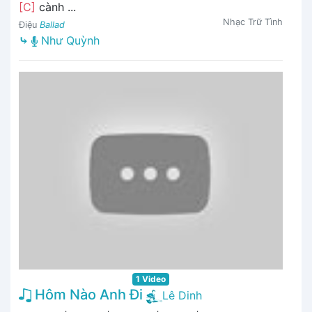
[C]
cành ...
Nhạc Trữ Tình
Điệu
Ballad
⤷
Như Quỳnh
1 Video
Hôm Nào Anh Đi
Lê Dinh