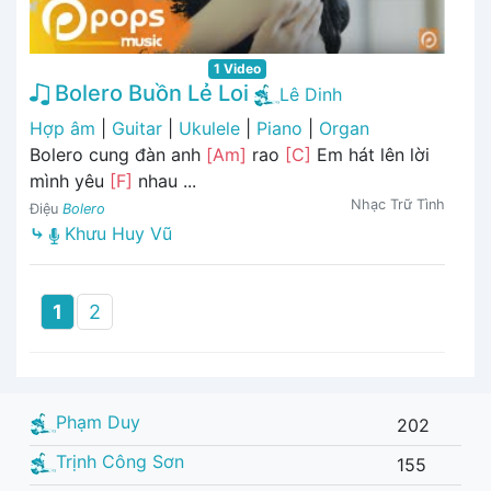
1 Video
Bolero Buồn Lẻ Loi
Lê Dinh
Hợp âm
|
Guitar
|
Ukulele
|
Piano
|
Organ
Bolero cung đàn anh
[Am]
rao
[C]
Em hát lên lời
mình yêu
[F]
nhau ...
Nhạc Trữ Tình
Điệu
Bolero
⤷
Khưu Huy Vũ
1
2
Phạm Duy
202
Trịnh Công Sơn
155