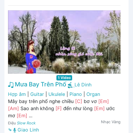
1 Video
Mưa Bay Trên Phố
Lê Dinh
Hợp âm
|
Guitar
|
Ukulele
|
Piano
|
Organ
Mây bay trên phố nghe chiều
[C]
bơ vơ
[Em]
[Am]
Sao anh không
[F]
đến như lòng
[Em]
ước
mơ
[Em]
...
Nhạc Vàng
Điệu
Slow Rock
⤷
Giao Linh