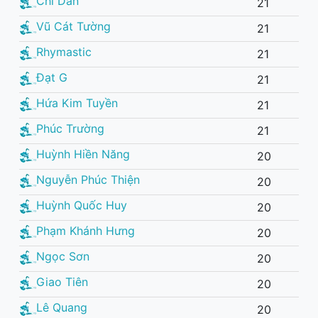
Chi Dân
21
Vũ Cát Tường
21
Rhymastic
21
Đạt G
21
Hứa Kim Tuyền
21
Phúc Trường
21
Huỳnh Hiền Năng
20
Nguyễn Phúc Thiện
20
Huỳnh Quốc Huy
20
Phạm Khánh Hưng
20
Ngọc Sơn
20
Giao Tiên
20
Lê Quang
20