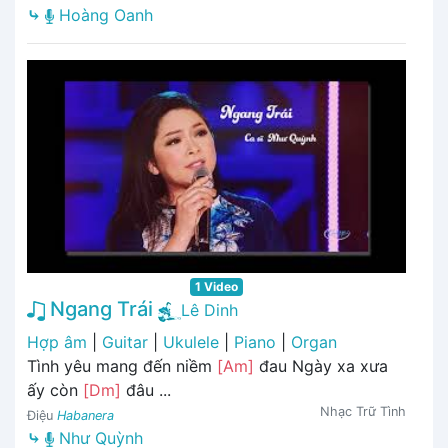
⤷
Hoàng Oanh
1 Video
Ngang Trái
Lê Dinh
Hợp âm
|
Guitar
|
Ukulele
|
Piano
|
Organ
Tình yêu mang đến niềm
[Am]
đau Ngày xa xưa
ấy còn
[Dm]
đâu ...
Nhạc Trữ Tình
Điệu
Habanera
⤷
Như Quỳnh