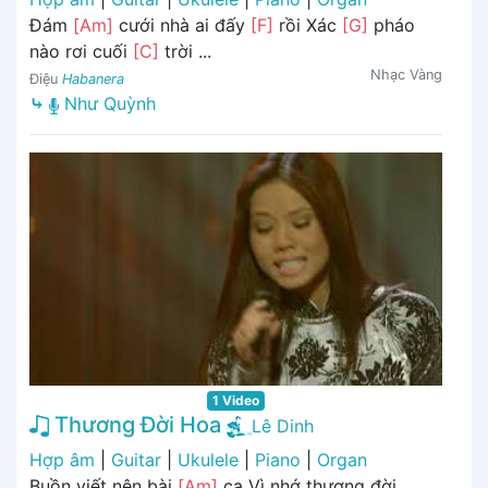
Đám
[Am]
cưới nhà ai đấy
[F]
rồi Xác
[G]
pháo
nào rơi cuối
[C]
trời ...
Nhạc Vàng
Điệu
Habanera
⤷
Như Quỳnh
1 Video
Thương Đời Hoa
Lê Dinh
Hợp âm
|
Guitar
|
Ukulele
|
Piano
|
Organ
Buồn viết nên bài
[Am]
ca Vì nhớ thương đời