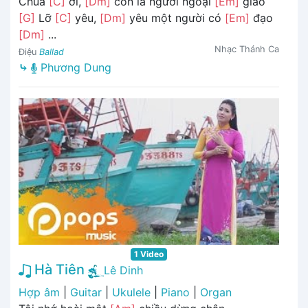
Chúa
[C]
ơi,
[Dm]
con là người ngoại
[Em]
giáo
[G]
Lỡ
[C]
yêu,
[Dm]
yêu một người có
[Em]
đạo
[Dm]
...
Nhạc Thánh Ca
Điệu
Ballad
⤷
Phương Dung
1 Video
Hà Tiên
Lê Dinh
Hợp âm
|
Guitar
|
Ukulele
|
Piano
|
Organ