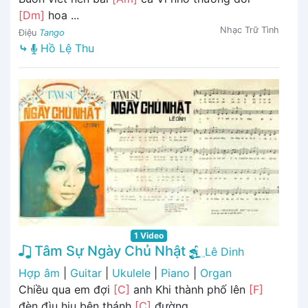
[Dm]
hoa ...
Nhạc Trữ Tình
Điệu
Tango
⤷
Hồ Lệ Thu
1 Video
Tâm Sự Ngày Chủ Nhật
Lê Dinh
Hợp âm
|
Guitar
|
Ukulele
|
Piano
|
Organ
Chiều qua em đợi
[C]
anh Khi thành phố lên
[F]
đèn đìu hiu bên thánh
[C]
đường ...