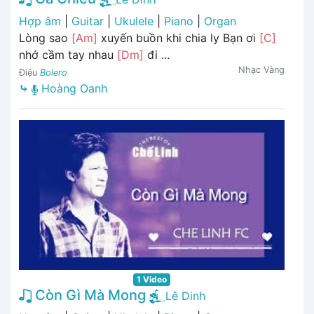
Hợp âm
|
Guitar
|
Ukulele
|
Piano
|
Organ
Lòng sao
[Am]
xuyến buồn khi chia ly Bạn ơi
[C]
nhớ cầm tay nhau
[Dm]
đi ...
Nhạc Vàng
Điệu
Bolero
⤷
Hoàng Oanh
1 Video
Còn Gì Mà Mong
Lê Dinh