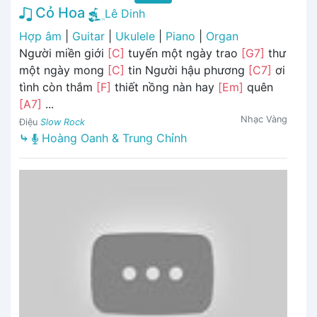
Cỏ Hoa
Lê Dinh
Hợp âm
|
Guitar
|
Ukulele
|
Piano
|
Organ
Người miền giới
[C]
tuyến một ngày trao
[G7]
thư
một ngày mong
[C]
tin Người hậu phương
[C7]
ơi
tình còn thắm
[F]
thiết nồng nàn hay
[Em]
quên
[A7]
...
Nhạc Vàng
Điệu
Slow Rock
⤷
Hoàng Oanh & Trung Chỉnh