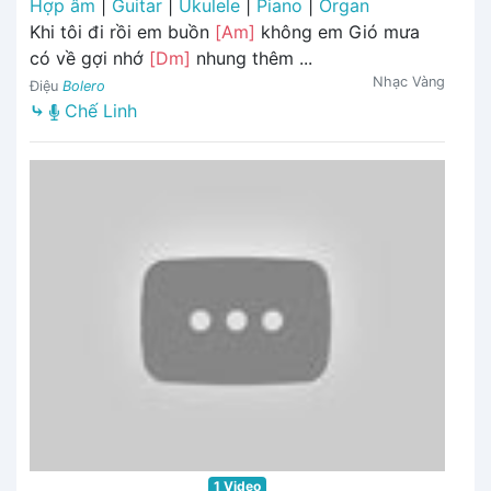
Hợp âm
|
Guitar
|
Ukulele
|
Piano
|
Organ
Khi tôi đi rồi em buồn
[Am]
không em Gió mưa
có về gợi nhớ
[Dm]
nhung thêm ...
Nhạc Vàng
Điệu
Bolero
⤷
Chế Linh
1 Video