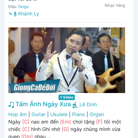
Nhạc Vàng
Điệu
Tango
⤷
Khánh Ly
1 Video
Tấm Ảnh Ngày Xưa
Lê Dinh
Hợp âm
|
Guitar
|
Ukulele
|
Piano
|
Organ
Ngày
[C]
nao em đến
[Em]
chơi tặng
[F]
tôi một
chiếc
[C]
hình Ghi nhớ
[G]
ngày chúng mình vừa
quen
[Dm]
nhau ...