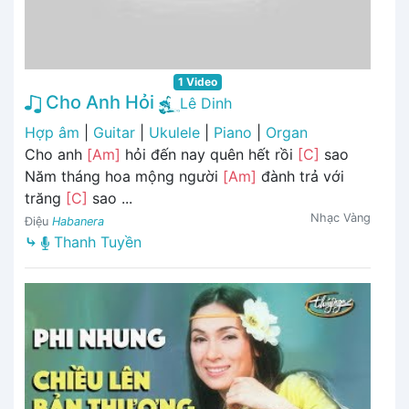
1 Video
Cho Anh Hỏi
Lê Dinh
Hợp âm
|
Guitar
|
Ukulele
|
Piano
|
Organ
Cho anh
[Am]
hỏi đến nay quên hết rồi
[C]
sao
Năm tháng hoa mộng người
[Am]
đành trả với
trăng
[C]
sao ...
Nhạc Vàng
Điệu
Habanera
⤷
Thanh Tuyền