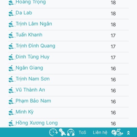
Hoàng Trọng
18
Da Lab
18
Trịnh Lâm Ngân
18
Tuấn Khanh
17
Trịnh Đình Quang
17
Đinh Tùng Huy
17
Ngân Giang
16
Trịnh Nam Sơn
16
Vũ Thành An
16
Phạm Bảo Nam
16
Minh Kỳ
16
Hồng Xương Long
16
ToS
Liên hệ
Hoàng Trang
16