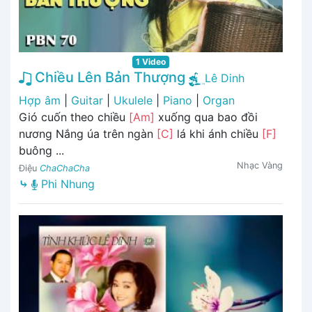
1 Video
Chiều Lên Bản Thượng
Lê Dinh
Hợp âm
|
Guitar
|
Ukulele
|
Piano
|
Organ
Gió cuốn theo chiều
[Am]
xuống qua bao đồi
nương Nắng úa trên ngàn
[C]
lá khi ánh chiều
[F]
buông ...
Nhạc Vàng
Điệu
ChaChaCha
⤷
Phi Nhung