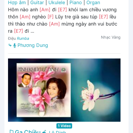
Hợp âm
|
Guitar
|
Ukulele
|
Piano
|
Organ
Hôm nào anh
[Am]
đi
[E7]
khói lam chiều vương
thôn
[Am]
nghèo
[F]
Lũy tre già sau túp
[E7]
lều
thì thào như chào
[Am]
mừng ngày anh vui bước
ra
[E7]
đi ...
Nhạc Vàng
Điệu
Rumba
⤷
Phương Dung
1 Video
Ga Chiều
Lê Dinh