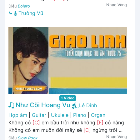
Nhạc Vàng
Điệu
Bolero
⤷
Trường Vũ
1 Video
Như Cõi Hoang Vu
Lê Dinh
Hợp âm
|
Guitar
|
Ukulele
|
Piano
|
Organ
Không có
[C]
em bầu trời như không
[F]
có nắng
Không có em muôn đời mây sẽ
[C]
ngừng trôi ...
Nhạc Vàng
Điệu
Slow Rock