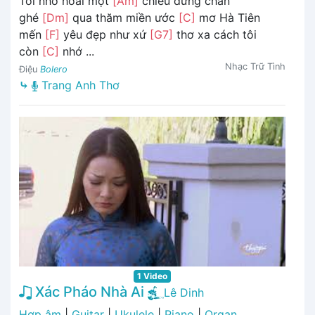
Tôi nhớ hoài một
[Am]
chiều dừng chân
ghé
[Dm]
qua thăm miền ước
[C]
mơ Hà Tiên
mến
[F]
yêu đẹp như xứ
[G7]
thơ xa cách tôi
còn
[C]
nhớ ...
Nhạc Trữ Tình
Điệu
Bolero
⤷
Trang Anh Thơ
1 Video
Xác Pháo Nhà Ai
Lê Dinh
Hợp âm
|
Guitar
|
Ukulele
|
Piano
|
Organ