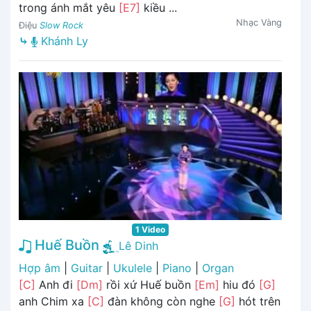
trong ánh mắt yêu
[E7]
kiều ...
Nhạc Vàng
Điệu
Slow Rock
⤷
Khánh Ly
1 Video
Huế Buồn
Lê Dinh
Hợp âm
|
Guitar
|
Ukulele
|
Piano
|
Organ
[C]
Anh đi
[Dm]
rồi xứ Huế buồn
[Em]
hiu đó
[G]
anh Chim xa
[C]
đàn không còn nghe
[G]
hót trên