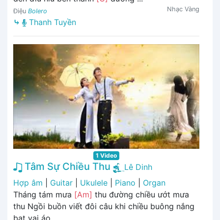
Nhạc Vàng
Điệu
Bolero
⤷
Thanh Tuyền
1 Video
Tâm Sự Chiều Thu
Lê Dinh
Hợp âm
|
Guitar
|
Ukulele
|
Piano
|
Organ
Tháng tám mưa
[Am]
thu đường chiều ướt mưa
thu Ngồi buồn viết đôi câu khi chiều buông nắng
bạt vai áo ...