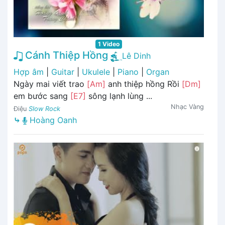
1 Video
Cánh Thiệp Hồng
Lê Dinh
Hợp âm
|
Guitar
|
Ukulele
|
Piano
|
Organ
Ngày mai viết trao
[Am]
anh thiệp hồng Rồi
[Dm]
em bước sang
[E7]
sông lạnh lùng ...
Nhạc Vàng
Điệu
Slow Rock
⤷
Hoàng Oanh