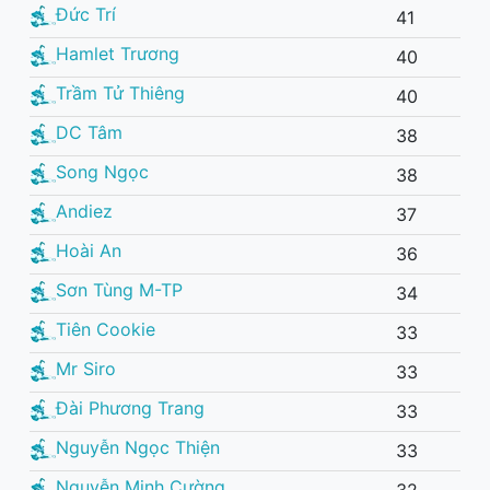
Đức Trí
41
Hamlet Trương
40
Trầm Tử Thiêng
40
DC Tâm
38
Song Ngọc
38
Andiez
37
Hoài An
36
Sơn Tùng M-TP
34
Tiên Cookie
33
Mr Siro
33
Đài Phương Trang
33
Nguyễn Ngọc Thiện
33
Nguyễn Minh Cường