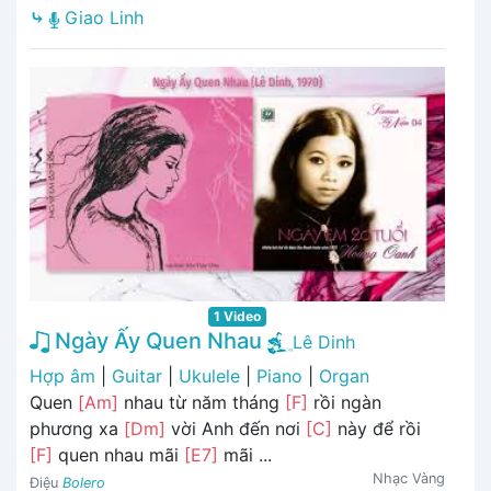
⤷
Giao Linh
1 Video
Ngày Ấy Quen Nhau
Lê Dinh
Hợp âm
|
Guitar
|
Ukulele
|
Piano
|
Organ
Quen
[Am]
nhau từ năm tháng
[F]
rồi ngàn
phương xa
[Dm]
vời Anh đến nơi
[C]
này để rồi
[F]
quen nhau mãi
[E7]
mãi ...
Nhạc Vàng
Điệu
Bolero