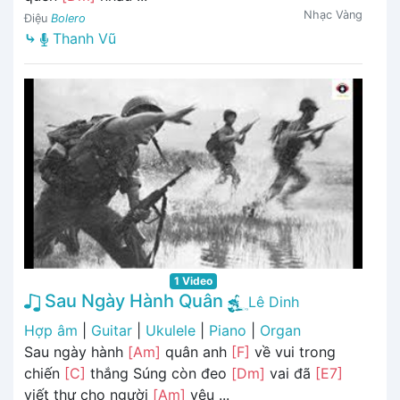
Nhạc Vàng
Điệu
Bolero
⤷
Thanh Vũ
1 Video
Sau Ngày Hành Quân
Lê Dinh
Hợp âm
|
Guitar
|
Ukulele
|
Piano
|
Organ
Sau ngày hành
[Am]
quân anh
[F]
về vui trong
chiến
[C]
thắng Súng còn đeo
[Dm]
vai đã
[E7]
viết thư cho người
[Am]
yêu ...