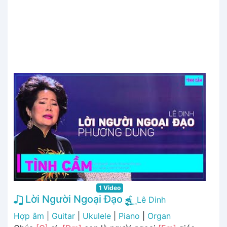
1 Video
Lời Người Ngoại Đạo
Lê Dinh
Hợp âm
|
Guitar
|
Ukulele
|
Piano
|
Organ