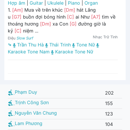
Hợp âm
|
Guitar
|
Ukulele
|
Piano
|
Organ
1.
[Am]
Mưa về trên khúc
[Dm]
hát Lắng
u
[G7]
buồn đợi bóng hình
[C]
ai Như
[A7]
tìm về
thoáng hương
[Dm]
xa Con
[G]
đường giờ là
kỷ
[C]
niệm ...
Nhạc Trữ Tình
Điệu
Slow Surf
⤷
Trần Thu Hà
Thái Trinh
Tone Nữ
Karaoke Tone Nam
Karaoke Tone Nữ
Phạm Duy
202
Trịnh Công Sơn
155
Nguyễn Văn Chung
123
Lam Phương
104