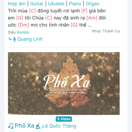
Hợp âm
|
Guitar
|
Ukulele
|
Piano
|
Organ
Trời mùa
[C]
đông tuyết rơi lạnh
[F]
giá bên
em
[G]
tôi Chúa
[C]
nay đã sinh ra
[Am]
đời
ước
[Dm]
mơ cho tình nhân
[G]
thế ...
Nhạc Thánh Ca
Điệu
Rumba
⤷
Quang Linh
5 Video
Phố Xa
Lê Quốc Thắng