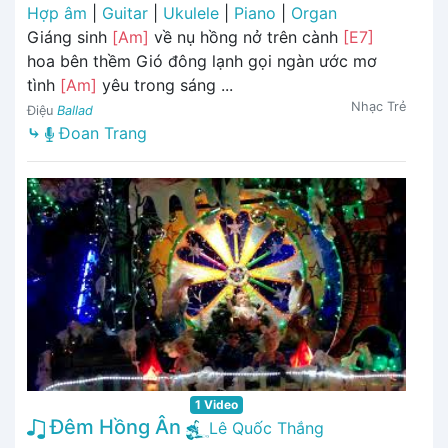
Hợp âm
|
Guitar
|
Ukulele
|
Piano
|
Organ
Giáng sinh
[Am]
về nụ hồng nở trên cành
[E7]
hoa bên thềm Gió đông lạnh gọi ngàn ước mơ
tình
[Am]
yêu trong sáng ...
Nhạc Trẻ
Điệu
Ballad
⤷
Đoan Trang
1 Video
Đêm Hồng Ân
Lê Quốc Thắng