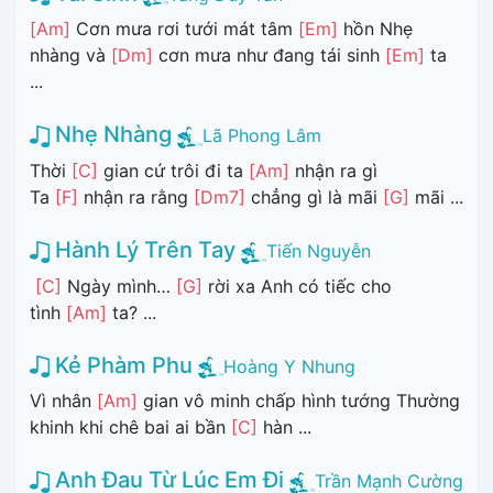
[Am]
Cơn mưa rơi tưới mát tâm
[Em]
hồn Nhẹ
nhàng và
[Dm]
cơn mưa như đang tái sinh
[Em]
ta
...
Nhẹ Nhàng
Lã Phong Lâm
Thời
[C]
gian cứ trôi đi ta
[Am]
nhận ra gì
Ta
[F]
nhận ra rằng
[Dm7]
chẳng gì là mãi
[G]
mãi ...
Hành Lý Trên Tay
Tiến Nguyễn
[C]
Ngày mình…
[G]
rời xa Anh có tiếc cho
tình
[Am]
ta? ...
Kẻ Phàm Phu
Hoàng Y Nhung
Vì nhân
[Am]
gian vô minh chấp hình tướng Thường
khinh khi chê bai ai bần
[C]
hàn ...
Anh Đau Từ Lúc Em Đi
Trần Mạnh Cường