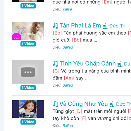
quê nhà nơi có những
[Em]
người 
1 Video
Điệu:
Valse
Tàn Phai Là Em
Đức Trí
[Eb]
Tàn phai hương sắc em theo
[
gió cuối
[Bb]
mùa ...
1 Video
Điệu:
Ballad
Tình Yêu Chắp Cánh
Đức
[C]
Và trong tia nắng của bình mi
đắm
[Am]
say ...
Điệu:
Ballad
1 Video
Và Cũng Như Yêu
Đức Tr
Từng giọt
[D]
mắt trên môi người
[
tay khô còn
[F]
vấn vương chi đôi
1 Video
Điệu:
Ballad