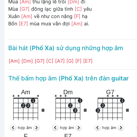
Mùa
[Am]
thu lặng lẽ trôi
[Dm]
đi
Mùa
[G7]
đông lạc giữa tình
[C]
yêu
Xuân
[Am]
về như con nắng
[F]
hạ
Bốn
[E7]
mùa mưa vẫn đợi
[Am]
ai.
Bài hát (
Phố Xa
) sử dụng những hợp âm
[Am]
[Dm]
[G7]
[C]
[A7]
[G]
[F]
[E7]
Thế bấm hợp âm (
Phố Xa
) trên đàn
guitar
Am
Dm
G7
x
o
o
x
o
o
o
o
o
1
1
1
2
3
2
2
III
3
III
3
III
hợp âm
hợp âm
hợp âm
F
E7