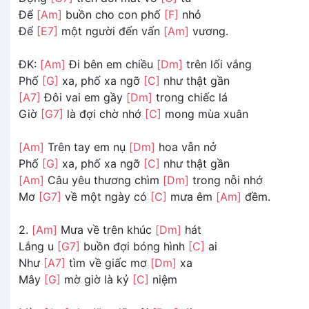
Để
[Am]
buồn cho con phố
[F]
nhỏ
Để
[E7]
một người đến vấn
[Am]
vương.
ĐK:
[Am]
Đi bên em chiều
[Dm]
trên lối vắng
Phố
[G]
xa, phố xa ngỡ
[C]
như thật gần
[A7]
Đôi vai em gầy
[Dm]
trong chiếc lá
Giờ
[G7]
là đợi chờ nhớ
[C]
mong mùa xuân
[Am]
Trên tay em nụ
[Dm]
hoa vẫn nở
Phố
[G]
xa, phố xa ngỡ
[C]
như thật gần
[Am]
Câu yêu thương chìm
[Dm]
trong nỗi nhớ
Mơ
[G7]
về một ngày có
[C]
mưa êm
[Am]
đềm.
2.
[Am]
Mưa về trên khúc
[Dm]
hát
Lắng u
[G7]
buồn đợi bóng hình
[C]
ai
Như
[A7]
tìm về giấc mơ
[Dm]
xa
Mây
[G]
mờ giờ là kỷ
[C]
niệm