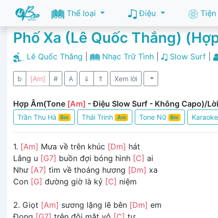
Thể loại
Điệu
Tiện
Phố Xa (Lê Quốc Thắng) (Hợ
Lê Quốc Thắng
|
Nhạc Trữ Tình
|
Slow Surf
|
b
[Am]
#
A
⇓
⇑
Xem lời
Hợp Âm(Tone
[Am]
- Điệu Slow Surf - Không Capo)/Lời
Trần Thu Hà
Thái Trinh
Tone Nữ
Karaok
Bm
Am
Bm
1.
[Am]
Mưa về trên khúc
[Dm]
hát
Lắng u
[G7]
buồn đợi bóng hình
[C]
ai
Như
[A7]
tìm về thoáng hương
[Dm]
xa
Con
[G]
đường giờ là kỷ
[C]
niệm
2. Giọt
[Am]
sương lặng lẽ bên
[Dm]
em
Đọng
[G7]
trên đôi mắt vô
[C]
tư