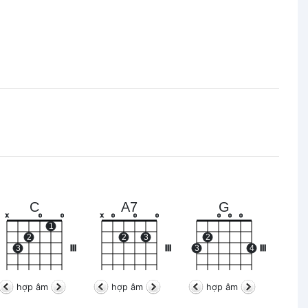
C
A7
G
x
o
o
x
o
o
o
o
o
o
1
2
2
3
2
3
III
III
3
4
III
hợp âm
hợp âm
hợp âm