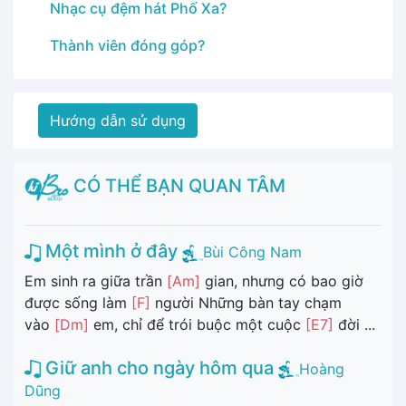
Nhạc cụ đệm hát Phố Xa?
Thành viên đóng góp?
Hướng dẫn sử dụng
CÓ THỂ BẠN QUAN TÂM
Một mình ở đây
Bùi Công Nam
Em sinh ra giữa trần
[Am]
gian, nhưng có bao giờ
được sống làm
[F]
người Những bàn tay chạm
vào
[Dm]
em, chỉ để trói buộc một cuộc
[E7]
đời ...
Giữ anh cho ngày hôm qua
Hoàng
Dũng