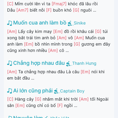
[C]
Mỉm cười lên vì ta
[Fmaj7]
khóc đã lâu rồi
Dẫu
[Am7]
biết nỗi
[F]
buồn khó
[G]
nguôi ...
Muốn cua anh làm bồ
Sinike
[Am]
Lấy cây kim may
[Em]
đồ rồi khâu cái
[G]
túi
xong bắt trái tim anh bỏ
[Am]
vô
[Am]
Muốn cua
anh làm
[Em]
bồ nhìn mình trong
[G]
gương em đây
cũng xinh hơn nhiều
[Am]
cô ...
Chẳng hợp nhau đâu
Thanh Hưng
[Am]
Ta chẳng hợp nhau đâu Là câu
[Em]
nói khi
em bắt đầu ...
Ai lớn cũng phải
Captain Boy
[C]
Hàng cây
[G]
nhắm mắt khi trời
[Am]
tối Ngoài
sân
[Em]
cũng chỉ có bố
[F]
ngồi ...