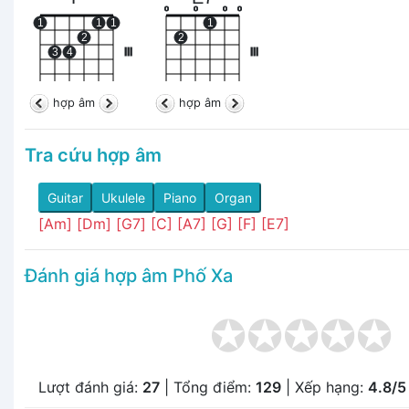
o
o
o
o
1
1
1
1
2
2
3
4
III
III
hợp âm
hợp âm
Tra cứu hợp âm
Guitar
Ukulele
Piano
Organ
[Am]
[Dm]
[G7]
[C]
[A7]
[G]
[F]
[E7]
Đánh giá hợp âm Phố Xa
Lượt đánh giá:
27
| Tổng điểm:
129
| Xếp hạng:
4.8/5