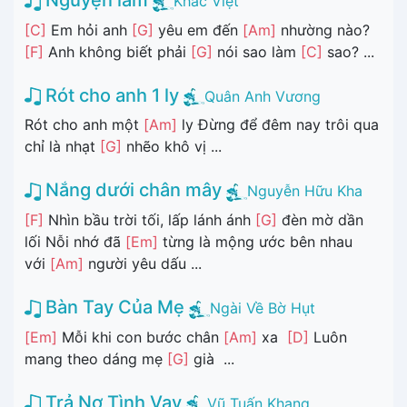
Nguyện làm
Khắc Việt
[C]
Em hỏi anh
[G]
yêu em đến
[Am]
nhường nào?
[F]
Anh không biết phải
[G]
nói sao làm
[C]
sao? ...
Rót cho anh 1 ly
Quân Anh Vương
Rót cho anh một
[Am]
ly Đừng để đêm nay trôi qua
chỉ là nhạt
[G]
nhẽo khô vị ...
Nắng dưới chân mây
Nguyễn Hữu Kha
[F]
Nhìn bầu trời tối, lấp lánh ánh
[G]
đèn mờ dần
lối Nỗi nhớ đã
[Em]
từng là mộng ước bên nhau
với
[Am]
người yêu dấu ...
Bàn Tay Của Mẹ
Ngài Về Bờ Hụt
[Em]
Mỗi khi con bước chân
[Am]
xa
[D]
Luôn
mang theo dáng mẹ
[G]
già ...
Trả Nợ Tình Vay
Vũ Tuấn Khang