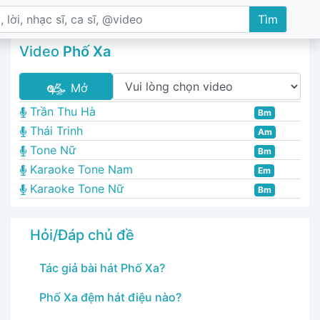
Tìm
Video
Phố Xa
Mở
Trần Thu Hà
Bm
Thái Trinh
Am
Tone Nữ
Bm
Karaoke Tone Nam
Em
Karaoke Tone Nữ
Bm
Hỏi/Đáp chủ đề
Tác giả bài hát Phố Xa?
Phố Xa đệm hát điệu nào?