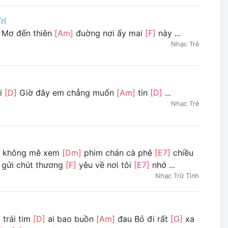
rí
Mơ đến thiên
[Am]
đuờng nơi ấy mai
[F]
này ...
Nhạc Trẻ
i
[D]
Giờ đây em chẳng muốn
[Am]
tin
[D]
...
Nhạc Trẻ
iu không mê xem
[Dm]
phim chán cà phê
[E7]
chiều
 gửi chút thương
[F]
yêu về nơi tôi
[E7]
nhớ ...
Nhạc Trữ Tình
 trái tim
[D]
ai bao buồn
[Am]
đau Bỏ đi rất
[G]
xa