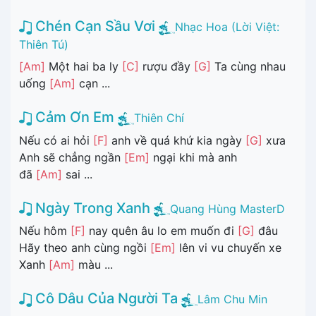
Chén Cạn Sầu Vơi
Nhạc Hoa (Lời Việt:
Thiên Tú)
[Am]
Một hai ba ly
[C]
rượu đầy
[G]
Ta cùng nhau
uống
[Am]
cạn ...
Cảm Ơn Em
Thiên Chí
Nếu có ai hỏi
[F]
anh về quá khứ kia ngày
[G]
xưa
Anh sẽ chẳng ngần
[Em]
ngại khi mà anh
đã
[Am]
sai ...
Ngày Trong Xanh
Quang Hùng MasterD
Nếu hôm
[F]
nay quên âu lo em muốn đi
[G]
đâu
Hãy theo anh cùng ngồi
[Em]
lên vi vu chuyến xe
Xanh
[Am]
màu ...
Cô Dâu Của Người Ta
Lâm Chu Min