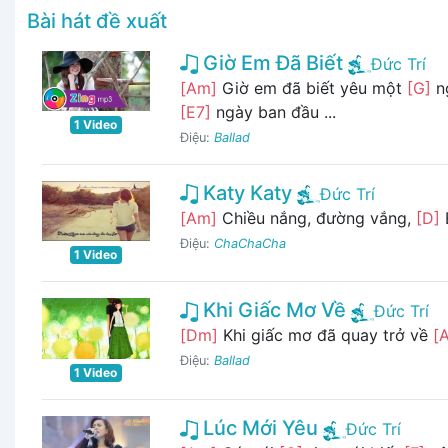
Bài hát đề xuất
Giờ Em Đã Biết
Đức Trí
[Am]
Giờ em đã biết yêu một
[G]
ng
[E7]
ngày ban đầu ...
1 Video
Điệu:
Ballad
Katy Katy
Đức Trí
[Am]
Chiều nắng, đường vắng,
[D]
E
Điệu:
ChaChaCha
1 Video
Khi Giấc Mơ Về
Đức Trí
[Dm]
Khi giấc mơ đã quay trở về
[
Điệu:
Ballad
1 Video
Lúc Mới Yêu
Đức Trí