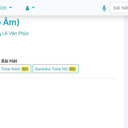
 ích
p Âm)
Lê Văn Phúc
 Bài Hát
e Tone Nam
Karaoke Tone Nữ
Em
Bm