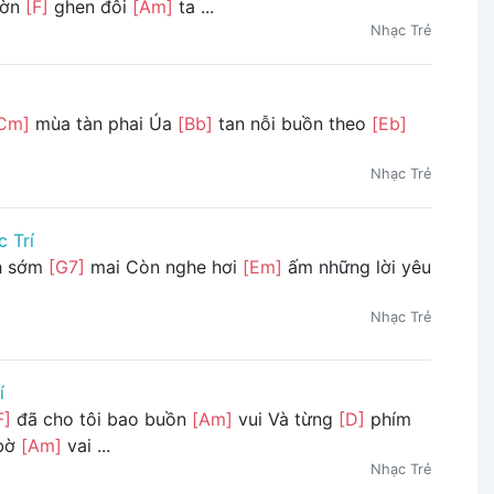
hờn
[F]
ghen đôi
[Am]
ta ...
Nhạc Trẻ
Cm]
mùa tàn phai Úa
[Bb]
tan nỗi buồn theo
[Eb]
Nhạc Trẻ
 Trí
nh sớm
[G7]
mai Còn nghe hơi
[Em]
ấm những lời yêu
Nhạc Trẻ
í
F]
đã cho tôi bao buồn
[Am]
vui Và từng
[D]
phím
 bờ
[Am]
vai ...
Nhạc Trẻ