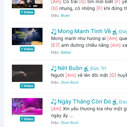
[Am]
Có trái
[G]
tim mới biết
[F]
yê
[G]
nhung, có những
[F]
khi đứng 
1 Video
Điệu:
Blues
Mong Manh Tình Về
Đức
Mong manh như hương ai
[Am]
que
[E7]
anh đường chiều nắng
[Am]
xa 
1 Video
Điệu:
Ballad
Nét Buồn
Đức Trí
Người
[Am]
vẽ lên đôi mắt
[G]
huy
Điệu:
Slow Rock
1 Video
Ngày Tháng Còn Đó
Đức
[Am]
Xin yêu thương kia như một g
ngày ấy ...
1 Video
Điệu:
Slow Rock