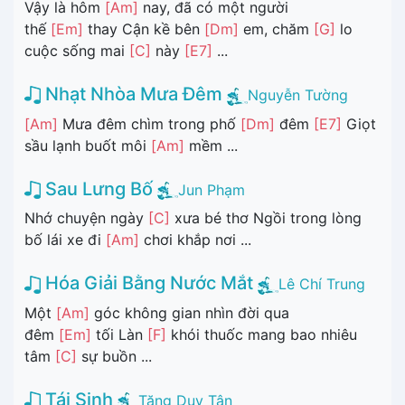
Vậy là hôm
[Am]
nay, đã có một người
thế
[Em]
thay Cận kề bên
[Dm]
em, chăm
[G]
lo
cuộc sống mai
[C]
này
[E7]
...
Nhạt Nhòa Mưa Đêm
Nguyễn Tường
[Am]
Mưa đêm chìm trong phố
[Dm]
đêm
[E7]
Giọt
sầu lạnh buốt môi
[Am]
mềm ...
Sau Lưng Bố
Jun Phạm
Nhớ chuyện ngày
[C]
xưa bé thơ Ngồi trong lòng
bố lái xe đi
[Am]
chơi khắp nơi ...
Hóa Giải Bằng Nước Mắt
Lê Chí Trung
Một
[Am]
góc không gian nhìn đời qua
đêm
[Em]
tối Làn
[F]
khói thuốc mang bao nhiêu
tâm
[C]
sự buồn ...
Tái Sinh
Tăng Duy Tân