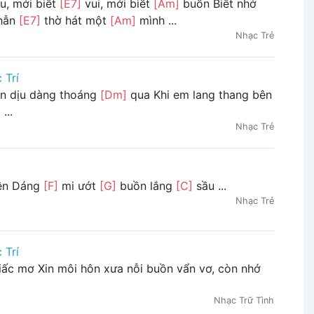
u, mới biết
[E7]
vui, mới biết
[Am]
buồn Biết nhớ
thẫn
[E7]
thờ hát một
[Am]
mình ...
Nhạc Trẻ
 Trí
n dịu dàng thoáng
[Dm]
qua Khi em lang thang bên
...
Nhạc Trẻ
ền Dáng
[F]
mi ướt
[G]
buồn lắng
[C]
sầu ...
Nhạc Trẻ
 Trí
iấc mơ Xin môi hôn xưa nỗi buồn vẩn vơ, còn nhớ
Nhạc Trữ Tình