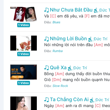
Như Chưa Bắt Đầu
Đức T
Và
[C]
em đã yêu, và
[F]
em đã mơ 
Điệu:
Blues
1 Video
Những Lời Buồn
Đức Trí
Nói những lời nói trên đầu
[Am]
mô
Điệu:
Rumba
1 Video
Quê Xa
Đức Trí
Bỗng
[Am]
dưng thấy đời buồn th
Gió
[Dm]
mang nỗi buồn quạnh hiu
1 Video
Điệu:
Slow Rock
Ta Chẳng Còn Ai
Đức Trí
Ngày
[Am]
anh ra đi mang
[C]
theo