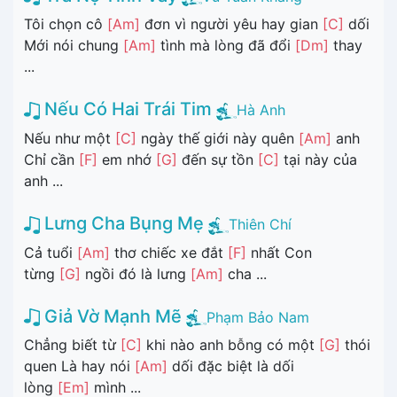
Tôi chọn cô
[Am]
đơn vì người yêu hay gian
[C]
dối
Mới nói chung
[Am]
tình mà lòng đã đổi
[Dm]
thay
...
Nếu Có Hai Trái Tim
Hà Anh
Nếu như một
[C]
ngày thế giới này quên
[Am]
anh
Chỉ cần
[F]
em nhớ
[G]
đến sự tồn
[C]
tại này của
anh ...
Lưng Cha Bụng Mẹ
Thiên Chí
Cả tuổi
[Am]
thơ chiếc xe đắt
[F]
nhất Con
từng
[G]
ngồi đó là lưng
[Am]
cha ...
Giả Vờ Mạnh Mẽ
Phạm Bảo Nam
Chẳng biết từ
[C]
khi nào anh bỗng có một
[G]
thói
quen Là hay nói
[Am]
dối đặc biệt là dối
lòng
[Em]
mình ...