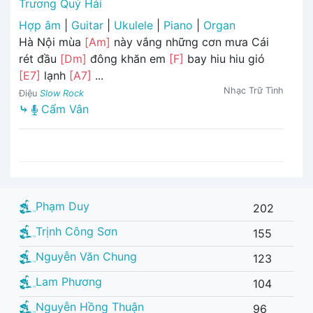
Trương Quý Hải
Hợp âm
|
Guitar
|
Ukulele
|
Piano
|
Organ
Hà Nội mùa
[Am]
này vắng những cơn mưa Cái
rét đầu
[Dm]
đông khăn em
[F]
bay hiu hiu gió
[E7]
lạnh
[A7]
...
Nhạc Trữ Tình
Điệu
Slow Rock
⤷
Cẩm Vân
Phạm Duy
202
Trịnh Công Sơn
155
Nguyễn Văn Chung
123
Lam Phương
104
Nguyễn Hồng Thuận
96