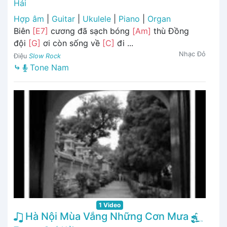
Hải
Hợp âm
|
Guitar
|
Ukulele
|
Piano
|
Organ
Biên
[E7]
cương đã sạch bóng
[Am]
thù Đồng
đội
[G]
ơi còn sống về
[C]
đi ...
Nhạc Đỏ
Điệu
Slow Rock
⤷
Tone Nam
1 Video
Hà Nội Mùa Vắng Những Cơn Mưa