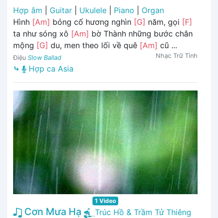
Hợp âm
|
Guitar
|
Ukulele
|
Piano
|
Organ
Hình
[Am]
bóng cố hương nghìn
[G]
năm, gọi
[F]
ta như sóng xô
[Am]
bờ Thành những bước chân
mộng
[G]
du, men theo lối về quê
[Am]
cũ ...
Nhạc Trữ Tình
Điệu
Slow Ballad
⤷
Hợp ca Asia
1 Video
Cơn Mưa Hạ
Trúc Hồ & Trầm Tử Thiêng