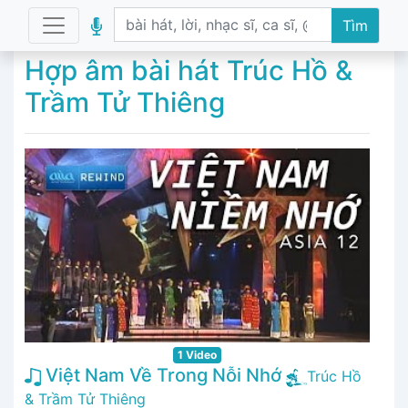
Tìm
Hợp âm bài hát Trúc Hồ &
Trầm Tử Thiêng
1 Video
Việt Nam Về Trong Nỗi Nhớ
Trúc Hồ
& Trầm Tử Thiêng