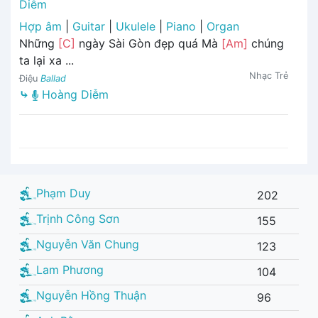
Diễm
Hợp âm
|
Guitar
|
Ukulele
|
Piano
|
Organ
Những
[C]
ngày Sài Gòn đẹp quá Mà
[Am]
chúng
ta lại xa ...
Nhạc Trẻ
Điệu
Ballad
⤷
Hoàng Diễm
Phạm Duy
202
Trịnh Công Sơn
155
Nguyễn Văn Chung
123
Lam Phương
104
Nguyễn Hồng Thuận
96