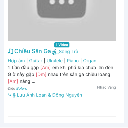
1 Video
Chiều Sân Ga
Sông Trà
Hợp âm
|
Guitar
|
Ukulele
|
Piano
|
Organ
1. Lần đầu gặp
[Am]
em khi phố kia chưa lên đèn
Giờ này gặp
[Dm]
nhau trên sân ga chiều loang
[Am]
nắng ...
Nhạc Vàng
Điệu
Bolero
⤷
Lưu Ánh Loan & Đông Nguyễn