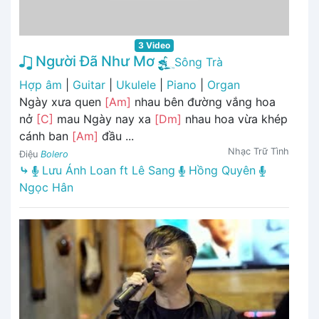
3 Video
Người Đã Như Mơ
Sông Trà
Hợp âm
|
Guitar
|
Ukulele
|
Piano
|
Organ
Ngày xưa quen
[Am]
nhau bên đường vắng hoa
nở
[C]
mau Ngày nay xa
[Dm]
nhau hoa vừa khép
cánh ban
[Am]
đầu ...
Nhạc Trữ Tình
Điệu
Bolero
⤷
Lưu Ánh Loan ft Lê Sang
Hồng Quyên
Ngọc Hân