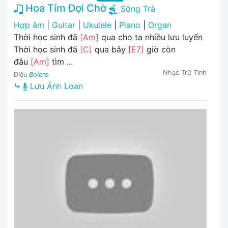
Hoa Tím Đợi Chờ
Sông Trà
Hợp âm
|
Guitar
|
Ukulele
|
Piano
|
Organ
Thời học sinh đã
[Am]
qua cho ta nhiều lưu luyến
Thời học sinh đã
[C]
qua bây
[E7]
giờ còn
đâu
[Am]
tìm ...
Nhạc Trữ Tình
Điệu
Bolero
⤷
Lưu Ánh Loan