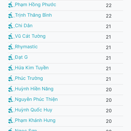
Phạm Hồng Phước
22
Trịnh Thăng Bình
22
Chi Dân
21
Vũ Cát Tường
21
Rhymastic
21
Đạt G
21
Hứa Kim Tuyền
21
Phúc Trường
21
Huỳnh Hiền Năng
20
Nguyễn Phúc Thiện
20
Huỳnh Quốc Huy
20
Phạm Khánh Hưng
20
Ngọc Sơn