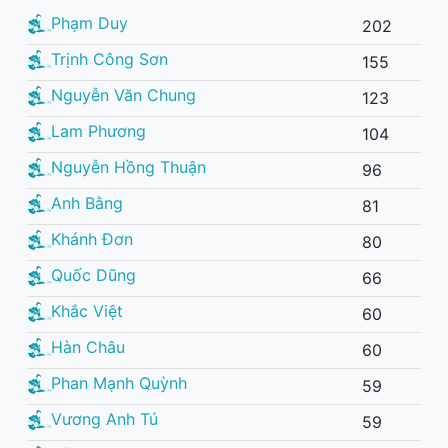
Phạm Duy
202
Trịnh Công Sơn
155
Nguyễn Văn Chung
123
Lam Phương
104
Nguyễn Hồng Thuận
96
Anh Bằng
81
Khánh Đơn
80
Quốc Dũng
66
Khắc Việt
60
Hàn Châu
60
Phan Mạnh Quỳnh
59
Vương Anh Tú
59