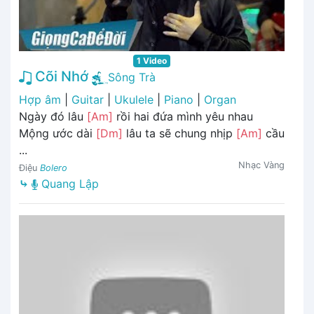
1 Video
Cõi Nhớ
Sông Trà
Hợp âm
|
Guitar
|
Ukulele
|
Piano
|
Organ
Ngày đó lâu
[Am]
rồi hai đứa mình yêu nhau
Mộng ước dài
[Dm]
lâu ta sẽ chung nhịp
[Am]
cầu
...
Nhạc Vàng
Điệu
Bolero
⤷
Quang Lập