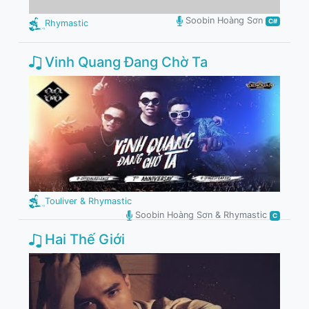
Soobin Hoàng Sơn
C#
Rhymastic
Vinh Quang Đang Chờ Ta
Touliver & Rhymastic
Soobin Hoàng Sơn & Rhymastic
C
Hai Thế Giới