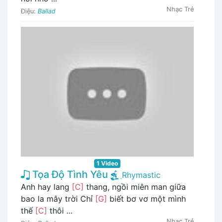
Nhạc Trẻ
Điệu:
Ballad
1 Video
Tọa Độ Tình Yêu
Rhymastic
Anh hay lang
[C]
thang, ngồi miên man giữa
bao la mây trời Chỉ
[G]
biết bơ vơ một mình
thế
[C]
thôi ...
Nhạc Trẻ