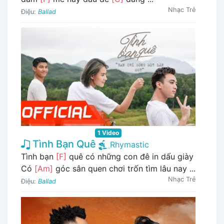
Nhạc Trẻ
Điệu:
Ballad
1 Video
Tình Bạn Quê
Rhymastic
Tình bạn
[F]
quê có những con đê in dấu giày
Có
[Am]
góc sân quen chơi trốn tìm lâu nay ...
Nhạc Trẻ
Điệu:
Ballad