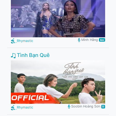
Minh Hằng
Am
Rhymastic
Tình Bạn Quê
Soobin Hoàng Sơn
D
Rhymastic