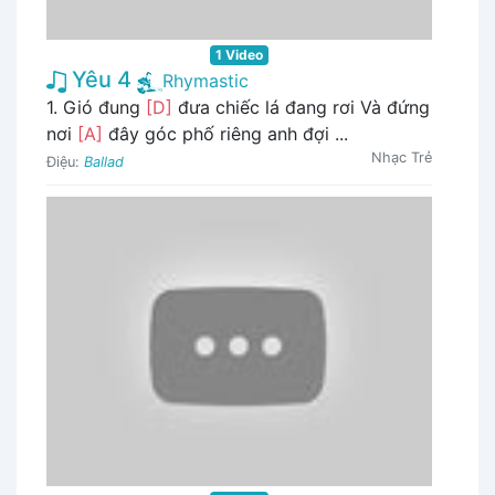
1 Video
Yêu 4
Rhymastic
1. Gió đung
[D]
đưa chiếc lá đang rơi Và đứng
nơi
[A]
đây góc phố riêng anh đợi ...
Nhạc Trẻ
Điệu:
Ballad