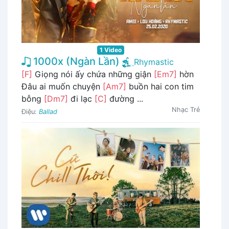
1 Video
1000x (Ngàn Lần)
Rhymastic
[F]
Giọng nói ấy chứa những giận
[Em7]
hờn
Đâu ai muốn chuyện
[Am7]
buồn hai con tim
bỗng
[Dm7]
đi lạc
[C]
đường ...
Nhạc Trẻ
Điệu:
Ballad