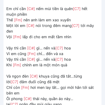
Em chỉ cần
[C#]
nếm mùi tiền là quên
[C7]
hết
muộn phiền
Thế
[Fm]
nên anh làm em xao xuyến
Một lời em
[C#]
nói trong đêm mang
[C7]
tới mây
đen
Vội
[Fm]
lấp đi cho em mất tầm nhìn
Vậy thì cần
[C#]
gì... nến và
[C7]
hoa
Vì em cũng
[Fm]
chỉ... đến và xa
Vậy thì cần
[C#]
gì... nến và
[C7]
hoa
Khi
[Fm]
chính em là một món quà
Và ngọn đèn
[C#]
khuya cũng đã tắt...từng
lời
[C7]
đắm đuối cũng đã mệt
Chỉ còn
[Fm]
hơi men lay lắt... gọi mời hắn tới sát
bên em
Ôi phong
[C#]
thái này, quần áo này...
lại
[C7]
ngập đầy mùi giàu sang