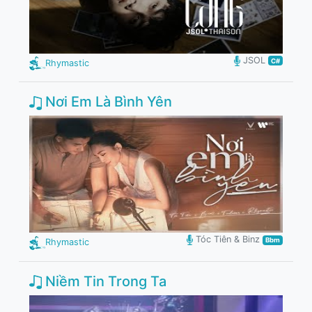
JSOL
C#
Rhymastic
Nơi Em Là Bình Yên
Tóc Tiên & Binz
Bbm
Rhymastic
Niềm Tin Trong Ta