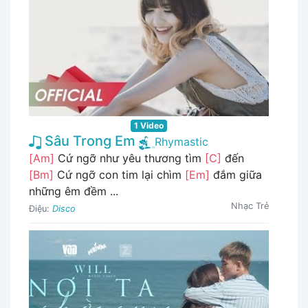
1 Video
Sâu Trong Em
Rhymastic
[Am]
Cứ ngỡ như yêu thương tìm
[C]
đến
[Bm]
Cứ ngỡ con tim lại chìm
[Em]
đắm giữa
những êm đềm ...
Nhạc Trẻ
Điệu:
Disco