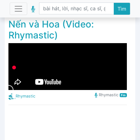
Tìm
Nến và Hoa (Video:
Rhymastic)
Rhymastic
Fm
Rhymastic