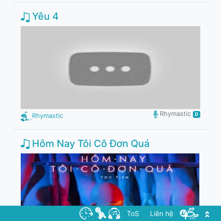
Yêu 4
Rhymastic
D
Rhymastic
Hôm Nay Tôi Cô Đơn Quá
ToS
Liên hệ