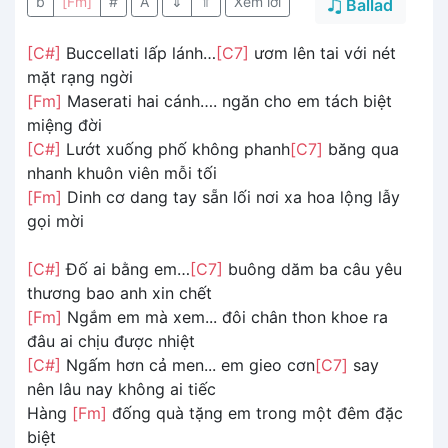
b
[Fm]
#
A
⇓
⇑
Xem lời
Ballad
[C#]
Buccellati lấp lánh…
[C7]
ươm lên tai với nét
mặt rạng ngời
[Fm]
Maserati hai cánh…. ngăn cho em tách biệt
miệng đời
[C#]
Lướt xuống phố không phanh
[C7]
băng qua
nhanh khuôn viên mỗi tối
[Fm]
Dinh cơ dang tay sẵn lối nơi xa hoa lộng lẫy
gọi mời
[C#]
Đố ai bằng em…
[C7]
buông dăm ba câu yêu
thương bao anh xin chết
[Fm]
Ngắm em mà xem... đôi chân thon khoe ra
đâu ai chịu được nhiệt
[C#]
Ngấm hơn cả men... em gieo cơn
[C7]
say
nên lâu nay không ai tiếc
Hàng
[Fm]
đống quà tặng em trong một đêm đặc
biệt