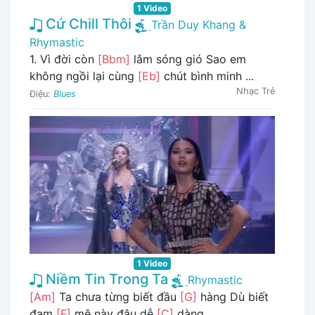
1 Video
Cứ Chill Thôi
Trần Duy Khang &
Rhymastic
1. Vì đời còn
[Bbm]
lắm sóng gió Sao em
không ngồi lại cùng
[Eb]
chút bình minh ...
Nhạc Trẻ
Điệu:
Blues
1 Video
Niềm Tin Trong Ta
Rhymastic
[Am]
Ta chưa từng biết đầu
[G]
hàng Dù biết
đam
[F]
mê này đâu dễ
[C]
dàng ...