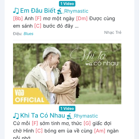
1 Video
Em Đâu Biết
Rhymastic
[Bb]
Anh
[F]
mơ một ngày
[Dm]
Được cùng
em sánh
[C]
bước đó đây ...
Nhạc Trẻ
Điệu:
Blues
1 Video
Khi Ta Có Nhau
Rhymastic
Cứ mỗi
[F]
sớm tinh mơ, thức
[G]
giấc đợi
chờ Hình
[C]
bóng em ùa về cùng
[Am]
ngàn
nỗi nhớ ...