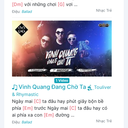
[Dm]
với những chơi
[G]
vơi ...
Nhạc Trẻ
Điệu:
Ballad
1 Video
Vinh Quang Đang Chờ Ta
Touliver
& Rhymastic
Ngày mai
[C]
ta đâu hay phút giây bộn bề
phía
[Em]
trước Ngày mai
[C]
ta đâu hay có
ai phía xa con
[Em]
đường ...
Nhạc Trẻ
Điệu:
Ballad