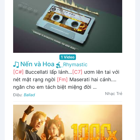
1 Video
Nến và Hoa
Rhymastic
[C#]
Buccellati lấp lánh…
[C7]
ươm lên tai với
nét mặt rạng ngời
[Fm]
Maserati hai cánh….
ngăn cho em tách biệt miệng đời ...
Nhạc Trẻ
Điệu:
Ballad