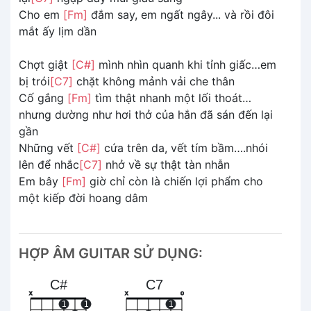
Cho em
[Fm]
đắm say, em ngất ngây... và rồi đôi
mắt ấy lịm dần
Chợt giật
[C#]
mình nhìn quanh khi tỉnh giấc…em
bị trói
[C7]
chặt không mảnh vải che thân
Cố gắng
[Fm]
tìm thật nhanh một lối thoát…
nhưng dường như hơi thở của hắn đã sán đến lại
gần
Những vết
[C#]
cứa trên da, vết tím bầm….nhói
lên để nhắc
[C7]
nhở về sự thật tàn nhẫn
Em bây
[Fm]
giờ chỉ còn là chiến lợi phẩm cho
một kiếp đời hoang dâm
HỢP ÂM GUITAR SỬ DỤNG:
C#
C7
x
x
o
1
1
1