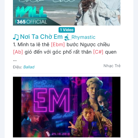
1 Video
Nơi Ta Chờ Em
Rhymastic
1. Mình ta lê thê
[Ebm]
bước Ngược chiều
[Ab]
gió đến với góc phố rất thân
[C#]
quen
...
Nhạc Trẻ
Điệu:
Ballad