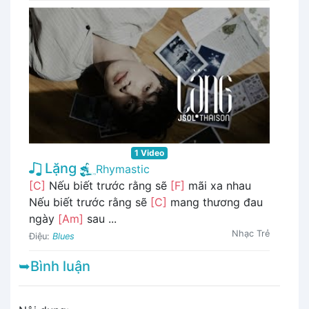
1 Video
Lặng
Rhymastic
[C]
Nếu biết trước rằng sẽ
[F]
mãi xa nhau
Nếu biết trước rằng sẽ
[C]
mang thương đau
ngày
[Am]
sau ...
Nhạc Trẻ
Điệu:
Blues
➥Bình luận