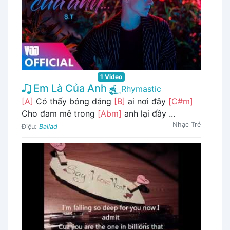
1 Video
Em Là Của Anh
Rhymastic
[A]
Có thấy bóng dáng
[B]
ai nơi đây
[C#m]
Cho đam mê trong
[Abm]
anh lại đầy ...
Nhạc Trẻ
Điệu:
Ballad