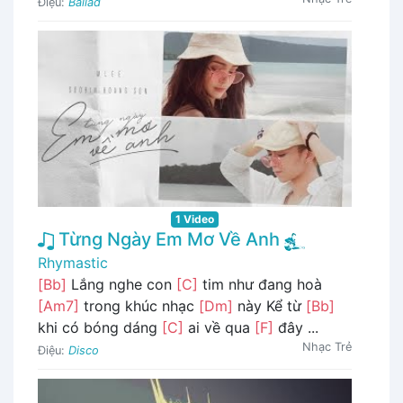
Điệu:
Ballad
1 Video
Từng Ngày Em Mơ Về Anh
Rhymastic
[Bb]
Lắng nghe con
[C]
tim như đang hoà
[Am7]
trong khúc nhạc
[Dm]
này Kể từ
[Bb]
khi có bóng dáng
[C]
ai về qua
[F]
đây ...
Nhạc Trẻ
Điệu:
Disco