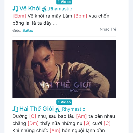
1 Video
Vẽ Khói
Rhymastic
[Ebm]
Vẽ khói ra mây Làm
[Bbm]
vua chốn
bồng lai là ta đây ...
Nhạc Trẻ
Điệu:
Ballad
1 Video
Hai Thế Giới
Rhymastic
Dường
[C]
như, sau bao lâu
[Am]
ta bên nhau
chẳng
[Dm]
thấy nữa những nụ
[G]
cười
[C]
Khi những chiếc
[Am]
hôn nguội lạnh dần