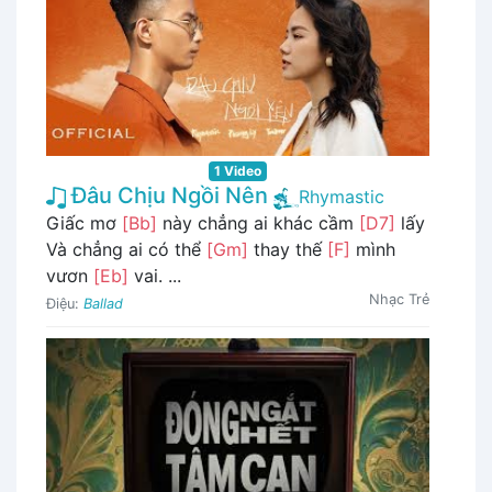
1 Video
Đâu Chịu Ngồi Nên
Rhymastic
Giấc mơ
[Bb]
này chẳng ai khác cầm
[D7]
lấy
Và chẳng ai có thể
[Gm]
thay thế
[F]
mình
vươn
[Eb]
vai. ...
Nhạc Trẻ
Điệu:
Ballad