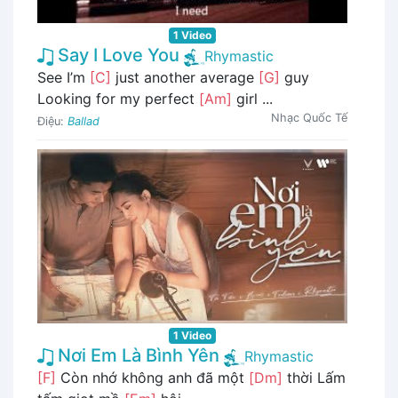
1 Video
Say I Love You
Rhymastic
See I’m
[C]
just another average
[G]
guy
Looking for my perfect
[Am]
girl ...
Nhạc Quốc Tế
Điệu:
Ballad
1 Video
Nơi Em Là Bình Yên
Rhymastic
[F]
Còn nhớ không anh đã một
[Dm]
thời Lấm