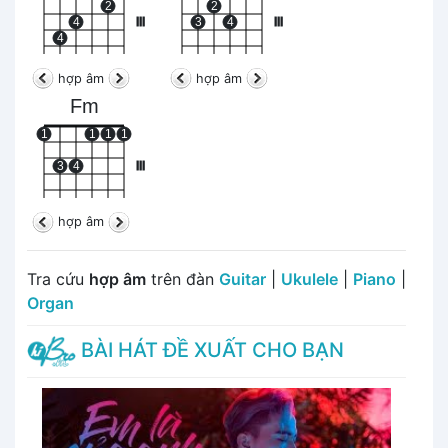
2
2
4
III
3
4
III
4
hợp âm
hợp âm
Fm
1
1
1
1
3
4
III
hợp âm
Tra cứu
hợp âm
trên đàn
Guitar
|
Ukulele
|
Piano
|
Organ
BÀI HÁT ĐỀ XUẤT CHO BẠN