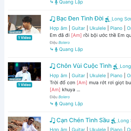
⤷
Quang Lập
Bạc Đen Tình Đời
Long Sơ
Hợp âm
|
Guitar
|
Ukulele
|
Piano
|
O
Em đã đi
[Am]
rồi bội ước thề Em qu
1 Video
Điệu
Bolero
⤷
Quang Lập
Chôn Vùi Cuộc Tình
Long
Hợp âm
|
Guitar
|
Ukulele
|
Piano
|
O
Trời đổ cơn
[Am]
mưa rớt rơi giọt b
1 Video
[Am]
khuya ...
Điệu
Bolero
⤷
Quang Lập
Cạn Chén Tình Sầu
Long 
Hợp âm
|
Guitar
|
Ukulele
|
Piano
|
O