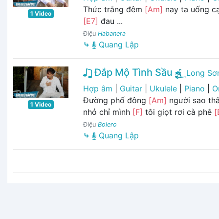
Thức trắng đêm
[Am]
nay ta uống c
1 Video
[E7]
đau ...
Điệu
Habanera
⤷
Quang Lập
Đắp Mộ Tình Sầu
Long Sơ
Hợp âm
|
Guitar
|
Ukulele
|
Piano
|
O
Đường phố đông
[Am]
người sao thấ
1 Video
nhỏ chỉ mình
[F]
tôi giọt rơi cà phê
[
Điệu
Bolero
⤷
Quang Lập