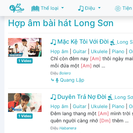
Thể loại
Điệu
Tiện
Hợp âm bài hát Long Sơn
Mặc Kệ Tôi Với Đời
Long S
Hợp âm
|
Guitar
|
Ukulele
|
Piano
|
O
Chỉ còn đêm nay
[Am]
thôi ngày ma
1 Video
mỗi đứa một
[Am]
nơi ...
Điệu
Bolero
⤷
Quang Lập
Duyên Trả Nợ Đời
Long S
Hợp âm
|
Guitar
|
Ukulele
|
Piano
|
O
Đêm lang thang một
[Am]
mình trời
1 Video
quên người càng nhớ
[Dm]
thêm ...
Điệu
Habanera