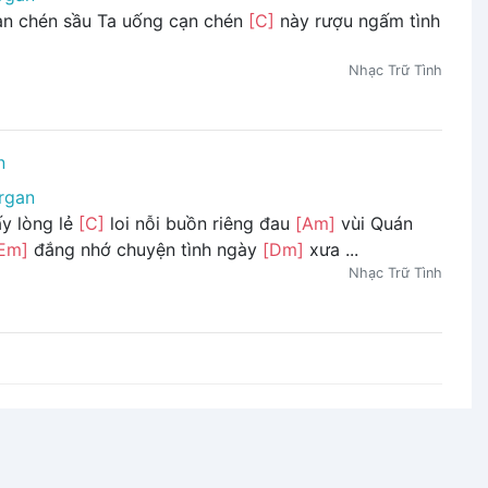
ạn chén sầu Ta uống cạn chén
[C]
này rượu ngấm tình
Nhạc Trữ Tình
n
rgan
y lòng lẻ
[C]
loi nỗi buồn riêng đau
[Am]
vùi Quán
Em]
đắng nhớ chuyện tình ngày
[Dm]
xưa ...
Nhạc Trữ Tình