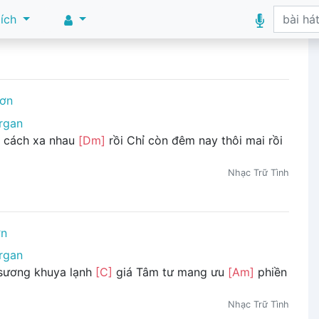
 ích
ơn
rgan
i cách xa nhau
[Dm]
rồi Chỉ còn đêm nay thôi mai rồi
Nhạc Trữ Tình
ơn
rgan
 sương khuya lạnh
[C]
giá Tâm tư mang ưu
[Am]
phiền
Nhạc Trữ Tình