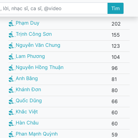
Tìm
Phạm Duy
202
Trịnh Công Sơn
155
Nguyễn Văn Chung
123
Lam Phương
104
Nguyễn Hồng Thuận
96
Anh Bằng
81
Khánh Đơn
80
Quốc Dũng
66
Khắc Việt
60
Hàn Châu
60
Phan Mạnh Quỳnh
59