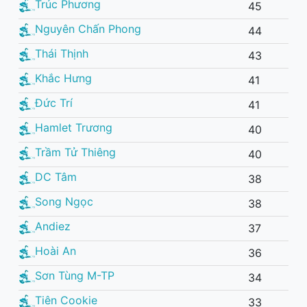
Trúc Phương
45
Nguyên Chấn Phong
44
Thái Thịnh
43
Khắc Hưng
41
Đức Trí
41
Hamlet Trương
40
Trầm Tử Thiêng
40
DC Tâm
38
Song Ngọc
38
Andiez
37
Hoài An
36
Sơn Tùng M-TP
34
Tiên Cookie
33