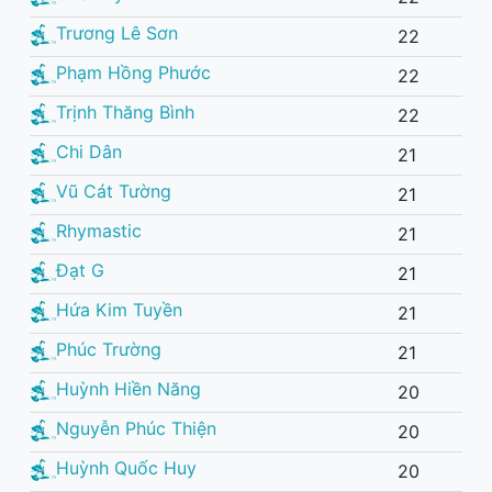
Trương Lê Sơn
22
Phạm Hồng Phước
22
Trịnh Thăng Bình
22
Chi Dân
21
Vũ Cát Tường
21
Rhymastic
21
Đạt G
21
Hứa Kim Tuyền
21
Phúc Trường
21
Huỳnh Hiền Năng
20
Nguyễn Phúc Thiện
20
Huỳnh Quốc Huy
20