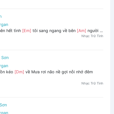
n
rgan
ên hết tình
[Em]
tôi sang ngang về bên
[Am]
người ...
Nhạc Trữ Tình
 Sơn
rgan
uồn kéo
[Dm]
về Mưa rơi não nề gợi nỗi nhớ đêm
Nhạc Trữ Tình
Sơn
rgan