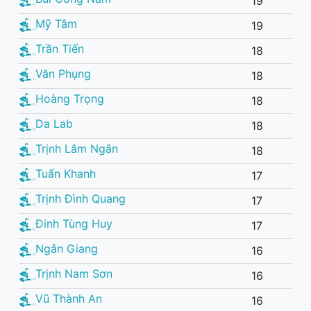
19
Mỹ Tâm
19
Trần Tiến
18
Văn Phụng
18
Hoàng Trọng
18
Da Lab
18
Trịnh Lâm Ngân
18
Tuấn Khanh
17
Trịnh Đình Quang
17
Đinh Tùng Huy
17
Ngân Giang
16
Trịnh Nam Sơn
16
Vũ Thành An
16