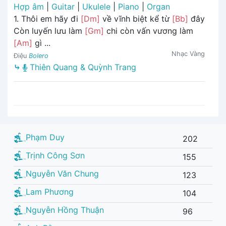
Hợp âm
|
Guitar
|
Ukulele
|
Piano
|
Organ
1. Thôi em hãy đi
[Dm]
về vĩnh biệt kể từ
[Bb]
đây
Còn luyến lưu làm
[Gm]
chi còn vấn vương làm
[Am]
gì ...
Nhạc Vàng
Điệu
Bolero
⤷
Thiên Quang & Quỳnh Trang
Phạm Duy
202
Trịnh Công Sơn
155
Nguyễn Văn Chung
123
Lam Phương
104
Nguyễn Hồng Thuận
96